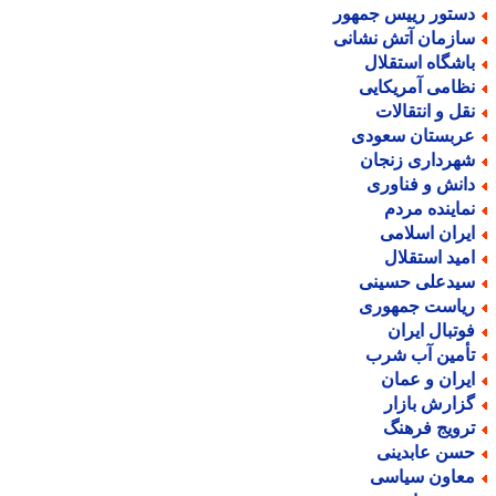
ستور رییس جمهور
ازمان آتش نشانی
اشگاه استقلال
ظامی آمریکایی
قل و انتقالات
ربستان سعودی
هرداری زنجان
انش و فناوری
ماینده مردم
یران اسلامی
مید استقلال
یدعلی حسینی
یاست جمهوری
وتبال ایران
أمین آب شرب
یران و عمان
زارش بازار
رویج فرهنگ
سن عابدینی
عاون سیاسی