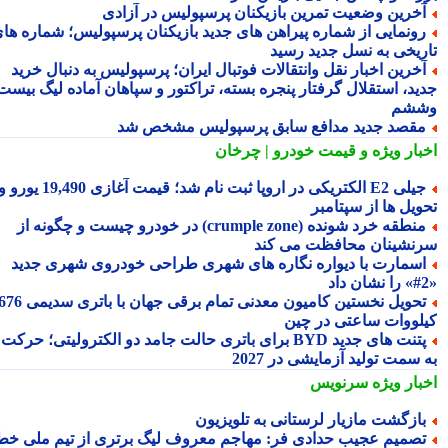
خرین وضعیت تمرین بازیکنان پرسپولیس در آزادی
ونمایی از شماره پیراهن های جدید بازیکنان پرسپولیس؛ شماره های
ریخی به نسل جدید رسید
خرین اخبار نقل وانتقالات فوتبال ایران؛ پرسپولیس به دنبال خرید
ید، استقلال گرفتار پنجره بسته، تراکتور و سپاهان آماده لیگ بیست
شم
قصد جدید مدافع سابق پرسپولیس مشخص شد
بار ویژه
و قیمت خودرو | چرخان
جیلی E2 الکتریکی در اروپا ثبت نام شد؛ قیمت آغازی 19,490 یورو و
ویل ها از سپتامبر
منطقه خرد شونده (crumple zone) در خودرو چیست و چگونه از
نشینان محافظت می کند
سمارت با دیواره نگاره های شهری طراحی خودروی شهری جدید
تحویل نخستین کامیون معدنی تمام برقی جهان با باتری سدیمی 676
لووات ساعتی در چین
پتنت های جدید BYD برای باتری حالت جامد دو الکترولیتی؛ حرکت
سمت تولید آزمایشی در 2027
بار ویژه
سرنویس
ازگشت مازیار لرستانی به تلویزیون
صمیم عجیب حدادی فر: مهاجم معروف لیگ برتری از تیم ملی خط