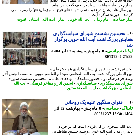
ه/ شاگرد آیت الله خویی پس از هفده سال حضور
وم در نماز جماعت استاد در نجف گفت: در تمام
 سال ها، ایشان در قنوت نماز، تنها دعای فرج امام زمان(عج) را زمزمه می
د. - حوزه/ شاگرد آیت ...
ز جماعت
-
امام زمان
-
آیت الله خویی
-
نماز
-
آیت الله
-
ایشان
-
قنوت
نخستین نشست شورای سیاستگذاری
یش بزرگداشت آیت الله خویی برگزار
نا
-
سیاسی
-
8 ماه پیش - دوشنبه 17 آذر 1404،
80137260
21
تین نشست شورای سیاستگذاری همایش ملی و
 المللی بزرگداشت آیت الله العظمی سید ابوالقاسم خویی، به همت انجمن آثار
فاخر فرهنگی و با حضور نمایندگان نهادهای علمی، - نخستین نشست شورای ...
ای سیاستگذاری
-
سیاستگذاری
-
انجمن آثار و مفاخر فرهنگی
-
آیت الله
ظمی
-
بزرگداشت
-
آیت الله
-
نخستین
فتوای سنگین علیه یک روحانی
ناک
-
سیاسی
-
8 ماه پیش - چهارشنبه 12 آذر
80081237
1404
 الله سنجری اراکی فردی است که در جریان
اری که با آیت الله خویی و سید حسین طباطبایی