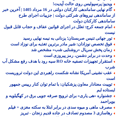
یدیو| پرسپولیس روی حالت آپدیت!
گام نهایی ساماندهی کارکنان دولتی در 16 مرداد 1405 | آخرین خبر
ساماندهی نیروهای شرکتی دولت | جزییات اجرای طرح
اندهی کارکنان دولت
مام جمعه کرج: تعلل در اجرای قوانین عفاف و حجاب قابل قبول
ست
ور جهانی تنیس صربستان؛ یزدانی به نیمه نهایی رسید
وق تخصص نوزادان: شیر مادر برترین تغذیه برای نوزاد است
مان پخش سریال «روشنایی شب» مشخص شد
حدت در برابر دشمن، رمز پیروزی است
استقرار تجهیزات تصفیه خانه RO سیه رود با هدف رفع مشکل آب
ب
قب نشینی آمریکا نشانه شکست راهبردی این دولت تروریست
ت
وییت معنادار معاون پزشکیان: با تمام توان کنار رییس جمهور
تاده ایم
شنواره «هی یاری» برای ترویج صرفه جویی برق در کهگیلویه و
راحمد
صرف ماهی و میوه سدی در برابر ابتلا به سکته مغزی + فیلم
ازی 3 مصدوم تصادف در جاده قدیم زنجان - تبریز