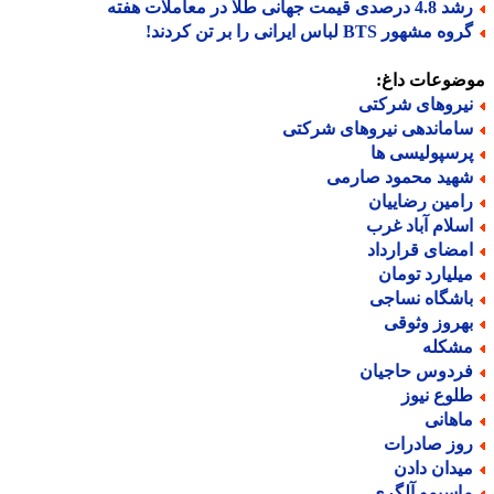
 درصدی قیمت جهانی طلا در معاملات هفته
ه مشهور BTS لباس ایرانی را بر تن کردند!
ضوعات داغ:
یروهای شرکتی
اماندهی نیروهای شرکتی
رسپولیسی ها
هید محمود صارمی
امین رضاییان
سلام آباد غرب
مضای قرارداد
یلیارد تومان
اشگاه نساجی
هروز وثوقی
شکله
ردوس حاجیان
لوع نیوز
اهانی
وز صادرات
یدان دادن
اسیمو آلگری