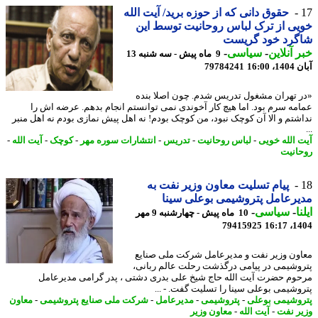
حقوق دانی که از حوزه برید/ آیت الله
ی از ترک لباس روحانیت توسط این
گرد خود گریست
 آنلاین
-
سیاسی
-
9 ماه پیش - سه شنبه 13
16:00
79784241
 تهران مشغول تدریس شدم. چون اصلا بنده
مه سرم بود. اما هیچ کار آخوندی نمی توانستم انجام بدهم. عرضه اش را
شتم و الا آن کوچک نبود، من کوچک بودم! نه اهل پیش نمازی بودم نه اهل منبر
 الله خویی
-
لباس روحانیت
-
تدریس
-
انتشارات سوره مهر
-
کوچک
-
آیت الله
-
انیت
پیام تسلیت معاون وزیر نفت به
رعامل پتروشیمی بوعلی سینا
ا
-
سیاسی
-
10 ماه پیش - چهارشنبه 9 مهر
79415925
1404
ون وزیر نفت و مدیرعامل شرکت ملی صنایع
وشیمی در پیامی درگذشت رحلت عالم ربانی،
وم حضرت آیت الله حاج شیخ علی بدری دشتی ، پدر گرامی مدیرعامل
وشیمی بوعلی سینا را تسلیت گفت. - ...
وشیمی بوعلی
-
پتروشیمی
-
مدیرعامل
-
شرکت ملی صنایع پتروشیمی
-
معاون
ر نفت
-
آیت الله
-
معاون وزیر