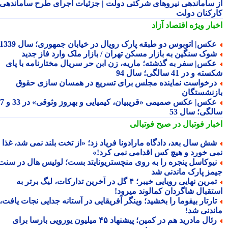
 ساماندهی نیروهای شرکتی دولت | جزئیات اجرای طرح ساماندهی
رکنان دولت
بار ویژه
اقتصاد آزاد
کس| اتوبوس دو طبقه پارک رویال در خیابان جمهوری؛ سال 1339
وک سنگین به بازار مسکن تهران / بازار ملک وارد فاز جدید
کس| سفر به گذشته؛ ماریه، زن ابن حر سریال مختارنامه با پای
 و در 41 سالگی؛ سال 94
رخواست نماینده مجلس برای تسریع در همسان سازی حقوق
زنشستگان
عکس| عکس صمیمی «قریبیان، کیمیایی و بهروز وثوقی» در 33 و 37
لگی؛ سال 53
بار فوتبال در صبح فوتبالی
ش سال بعد، دادگاه مارادونا فریاد زد؛ «از تخت بلند نمی شد، غذا
ی خورد و هیچ کس اقدامی نمی کرد!»
یوکاسل پنجره را به روی منچستریونایتد بست؛ لوئیس هال در سنت
مز پارک ماندنی شد
تمرین نهایی رویایی خیبر؛ ۴ گل در آخرین تدارکات، لیگ برتر به
تقبال شاگردان کمالوند میرود!
ارتار بیفوما را بخشید؛ وینگر آفریقایی در آستانه جدایی نجات یافت،
ندنی شد!
رئال مادرید هم در کمین؛ پیشنهاد ۴۵ میلیون یورویی بارسا برای