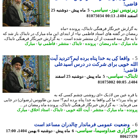
ضی!
نویس نیوز
-
سیاسی
-
5 ماه پیش - دوشنبه 25
14، 00:13
81075034
گزارش خبرنگار فرهنگی تابناک، پرونده «ماه
ان در گفته های استاد فاطمی نیا» از ابتدای این ماه مبارک در تابناک باز شد که
به حال سه قسمت از آن منتشر شده است. - به گزارش خبرنگار فرهنگی تابناک،
 مبارک
-
ماه رمضان
-
پرونده
-
تابناک
-
منتشر
-
فاطمی نیا
-
مبارک
واقعا کِی به خدا پناه برده ایم؟/تردید آیت
ه خویی برای شرکت در درس آسیدعلی
ضی!
ناک
-
سیاسی
-
5 ماه پیش - دوشنبه 25 اسفند
81075002
1404
قره عین من لاذبک «ای روشنی چشم کسی که به
پناه ببرد!» ما کی واقعا به خدا پناه برده ایم؟! سید بن طاووس (رضوان) در جایی
فرماید: - به گزارش خبرنگار فرهنگی تابناک، پرونده ماه رمضان در ...
نده
-
ماه مبارک
-
منتشر
-
آیت الله خویی
-
تابناک
-
استاد اخلاق
-
مبارک
وضعیت عمومی فرماندار چالدران مساعد است
رگزاری صداوسیما
-
سیاسی
-
6 ماه پیش - دوشنبه 6 بهمن 1404، 17:00
80627