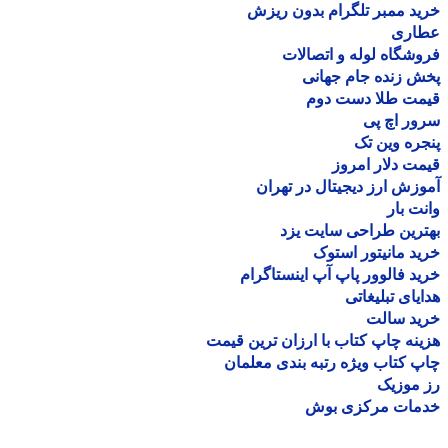
د ممبر تلگرام بدون ریزش
اری
شگاه لوله و اتصالات
 زنده جام جهانی
مت طلا دست دوم
ر اچ پی
ره وین تک
ت دلار امروز
زش ارز دیجیتال در تهران
ت بار
رین طراحی سایت یزد
د مانیتور استوک
د فالوور پاپ آپ اینستاگرام
یای تبلیغاتی
ید سالت
نه چاپ کتاب با ارزان ترین قیمت
 کتاب ویژه رتبه بندی معلمان
موزیک
مات مرکزی بوش