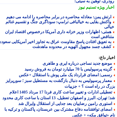
دری، توهین به سیتی!
بار ویژه
تسنیم نیوز
رتش یمن: معادله محاصره در برابر محاصره را ادامه می دهیم
اکنش بقایی به خیالبافی ترامپ: سوداگری جنگ و تقسیم غنائم
الی
متی: اظهارات وزیر خزانه داری آمریکا درخصوص اقتصاد ایران
ناقض است
ه تعویق افتادن پاسخ مقاومت عراق به تجاوز اخیر آمریکایی سعودی
شف جسد مجهول الهویه در محدوده ماهدشت
ار داغ:
وضع جدید نساجی درباره ایری و طاهری
ینه پرسپولیس با 70 میلیارد تومان به فروش رسید
سمی| امضای قرارداد یک ملی پوش با استقلال +عکس
عمار پرسپولیس به دنبال بازگشت به مستطیل سبز ؛ سورپرایز
گ در راه است ؟ + جزییات
تعطیلی ادارات و تغییر ساعت کاری فردا 17 مرداد 1405 اعلام
هران، البرز و اصفهان تعطیل، 13 استان با ساعت کاری محدود
ستوری رامین رضاییان بعد جدایی از استقلال وایرال شد
مضای توافقنامه دفاع مشترک بین عربستان، پاکستان و ترکیه با
 «توافق مکه» + عکس