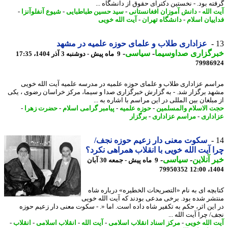
ته بود. - نخستین دکترای حقوق از دانشگاه ...
 الله
-
دانش آموزان افغانستانی
-
سید حسین طباطبایی
-
شیوع آنفلوآنزا
-
ییان اسلام
-
دانشگاه تهران
-
آیت الله خویی
عزاداری طلاب و علمای حوزه علمیه در مشهد
رگزاری صداوسیما
-
سیاسی
-
9 ماه پیش - دوشنبه 3 آذر 1404، 17:35
79986
سم عزاداری طلاب و علمای حوزه علمیه در مدرسه علمیه آیت الله خویی
د برگزار شد. - به گزارش خبرگزاری صدا و سیما، مرکز خراسان رضوی ، یکی
بلغان بین المللی در این مراسم با اشاره به ...
 الاسلام والمسلمین
-
حوزه علمیه
-
پیامبر گرامی اسلام
-
حضرت زهرا
-
داری
-
مراسم عزاداری
-
برگزار
سکوت معنی دار زعیم حوزه نجف/
 آیت الله خویی با انقلاب همراهی نکرد؟
 آنلاین
-
سیاسی
-
9 ماه پیش - جمعه 30 آبان
79950352
1404
بچه ای به نام «التصریحات الخطیره» درباره شاه
شر شده بود. برخی مدعی بودند که آیت الله خویی
این اثر، حکم به تکفیر شاه داده است. اما «. - سکوت معنی دار زعیم حوزه
 چرا آیت الله ...
 الله خویی
-
مرکز اسناد انقلاب اسلامی
-
آیت الله
-
انقلاب اسلامی
-
انقلاب
-