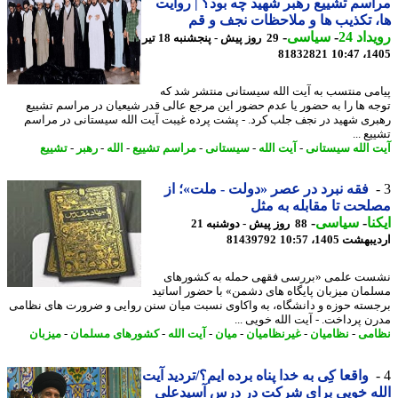
سم تشییع رهبر شهید چه بود؟ | روایت
 تکذیب ها و ملاحظات نجف و قم
اد 24
-
سیاسی
-
29 روز پیش - پنجشنبه 18 تیر
81832821
1405
می منتسب به آیت الله سیستانی منتشر شد که
ه ها را به حضور یا عدم حضور این مرجع عالی قدر شیعیان در مراسم تشییع
ری شهید در نجف جلب کرد. - پشت پرده غیبت آیت الله سیستانی در مراسم
ع ...
 الله سیستانی
-
آیت الله
-
سیستانی
-
مراسم تشییع
-
الله
-
رهبر
-
تشییع
فقه نبرد در عصر «دولت - ملت»؛ از
حت تا مقابله به مثل
نا
-
سیاسی
-
88 روز پیش - دوشنبه 21
شت 1405، 10:57
81439792
ت علمی «بررسی فقهی حمله به کشورهای
مان میزبان پایگاه های دشمن» با حضور اساتید
سته حوزه و دانشگاه، به واکاوی نسبت میان سنن روایی و ضرورت های نظامی
ن پرداخت. - آیت الله خویی ...
می
-
نظامیان
-
غیرنظامیان
-
میان
-
آیت الله
-
کشورهای مسلمان
-
میزبان
واقعا کِی به خدا پناه برده ایم؟/تردید آیت
ه خویی برای شرکت در درس آسیدعلی