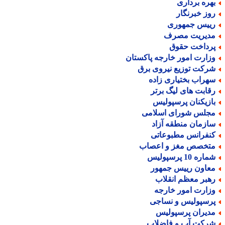
هره برداری
وز خبرنگار
ییس جمهوری
دیریت مصرف
رداخت حقوق
زارت امور خارجه پاکستان
رکت توزیع نیروی برق
هراب بختیاری زاده
قابت های لیگ برتر
ازیکنان پرسپولیس
جلس شورای اسلامی
ازمان منطقه آزاد
نفرانس مطبوعاتی
تخصص مغز و اعصاب
اره 10 پرسپولیس
عاون رییس جمهور
هبر معظم انقلاب
زارت امور خارجه
رسپولیس و نساجی
دیران پرسپولیس
رکت آب و فاضلاب