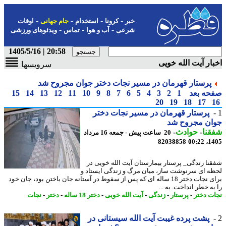
-
-
-
-
خبر
کرونا
استخدام
جام جهانی
اوقات
-
-
-
شرعی
آب و هوا
تماس
ویدئوهای ورزشی
20:58 | 1405/5/16
ار آیت الله خویی
سرویسها
پرستار قهرمان در مسیر نجات دختر جوان مجروح شد
حه بعد
1
2
3
4
5
6
7
8
9
10
11
12
13
14
15
20
19
18
17
پرستار قهرمان در مسیر نجات دختر
ان مجروح شد
نا
-
حوادث
-
20 ساعت پیش - جمعه 16 مرداد
82038858
1405
نا زندگی_ پرستار بیمارستان آیت الله خویی در
ه ای سرنوشت ساز، میان مرگ و زندگی ایستاد و
برای نجات دختر 18 ساله ای که پس از سقوط در آستانه جان باختن بود، جان خود
ه خطر انداخت. به ...
ت دختر
-
پرستار
-
زندگی
-
آیت الله خویی
-
دختر 18 ساله
-
دختر
-
نجات
پشت پرده غیبت آیت الله سیستانی در