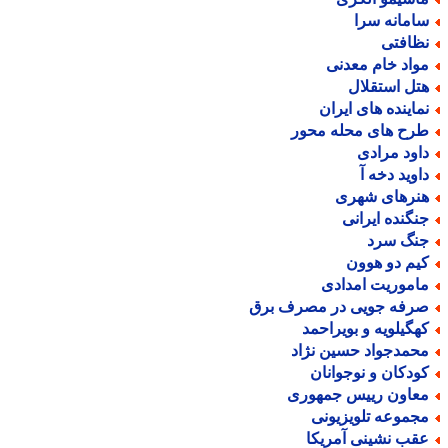
امانه سرا
ظافتی
واد خام معدنی
تل استقلال
ماینده های ایران
رح های محله محور
اود مرادی
اوید دخه آ
نرهای شهری
نگنده ایرانی
نگ سرد
یم دو هوون
اموریت امدادی
رفه جویی در مصرف برق
هگیلویه و بویراحمد
حمدجواد حسین نژاد
ودکان و نوجوانان
عاون رییس جمهوری
جموعه تلویزیونی
قب نشینی آمریکا