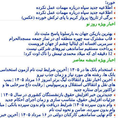
رد!
طلاعیه جدید سپاه درباره مهمات عمل نکرده
طلاعیه جدید سپاه درباره مهمات عمل نکرده
رگی از تاریخ/ پرواز کریم با پای ترکش خورده (عکس)
بار ویژه
روز نو
هترین بازیکن جهان به بارسلونا پاسخ مثبت داد
اب مشترک سه چهره منطقه ای در نماز جمعه مسجدالحرام
رمربی افسانه ای ایتالیا چشم از جهان فروبست
رداخت مستقیم ساماندهی نیروهای شرکتی نیست
قه ای که میلاد محمدی تیمش را ناک اوت کرد!
بار ویژه
اندیشه معاصر
استخدام بانک ها در ۱۴۰۵ | آخرین شرایط ثبت نام آزمون استخدامی
نک ها، رشته های مورد نیاز و زمان جذب نیرو
آخرین اخبار نقل و انتقالات لیگ برتر امروز ۱۶ مرداد ۱۴۰۵ | بمب
ی نقل و انتقالاتی استقلال و پرسپولیس | رقابت داغ سرخابی ها و
اکتور برای ستاره جدید
جدیدترین خبر افزایش حقوق بازنشستگان کشوری در سال ۱۴۰۵ |
ئیات افزایش حقوق، متناسب سازی و زمان اجرای احکام جدید
وام بدون سپرده ۱۴۰۵؛ شرایط دریافت وام بدون سپرده بانکی | مبلغ
م بدون سپرده، ضامن و نحوه ثبت نام
گام نهایی ساماندهی کارکنان دولتی در ۱۶ مرداد ۱۴۰۵ | آخرین خبر