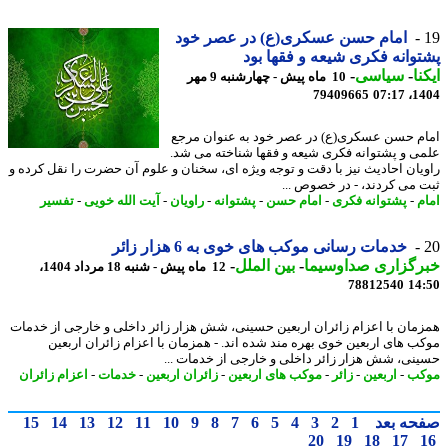
امام حسن عسکری(ع) در عصر خود
وانه فکری شیعه و فقها بود
نا
-
سیاسی
-
10 ماه پیش - چهارشنبه 9 مهر
79409665
1404
م حسن عسکری(ع) در عصر خود به عنوان مرجع
ی و پشتوانه فکری شیعه و فقها شناخته می شد.
یان احادیث نیز با دقت و توجه ویژه ای، سخنان و علوم آن حضرت را نقل کرده و
 می کردند، - در خصوص ...
م
-
پشتوانه فکری
-
امام حسن
-
پشتوانه
-
راویان
-
آیت الله خویی
-
تفسیر
خدمات رسانی موکب های خوی به 6 هزار زائر
رگزاری صداوسیما
-
بین الملل
-
12 ماه پیش - شنبه 18 مرداد 1404،
78812540
14
مان با اعزام زائران اربعین حسینی، شش هزار زائر داخلی و خارجی از خدمات
ب های اربعین خوی بهره مند شده اند. - همزمان با اعزام زائران اربعین
نی، شش هزار زائر داخلی و خارجی از خدمات ...
کب
-
اربعین
-
زائر
-
موکب های اربعین
-
زائران اربعین
-
خدمات
-
اعزام زائران
حه بعد
1
2
3
4
5
6
7
8
9
10
11
12
13
14
15
20
19
18
17