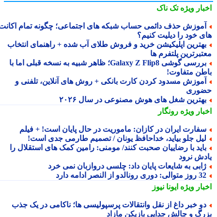
بار ویژه
تک ناک
موزش حذف دائمی حساب شبکه های اجتماعی؛ چگونه تمام اکانت
ی خود را دیلیت کنیم؟
هترین اپلیکیشن خرید و فروش طلای آب شده + راهنمای انتخاب
تبرترین پلتفرم ها
بررسی گوشی Galaxy Z Flip8؛ ظاهر شبیه به نسخه قبلی اما با
طن متفاوت!
موزش مسدود کردن کارت بانکی + روش های آنلاین، تلفنی و
وری
هترین شغل های هوش مصنوعی در سال ۲۰۲۶
بار ویژه
رونگار
فارت ایران در کازان: ماموریت در حال پایان است! + فیلم
یل جلو بیاید، خداحافظ یونان / تصمیم طارمی جدی است!
اید با رضاییان صحبت کنند/ مومنی: رامین کمک های استقلال را
دش نرود
ابی به شایعات پایان داد: چلسی دروازبان نمی خرد
 متوالی: دوری رونالدو از النصر ادامه دارد
بار ویژه
ایونا نیوز
و خبر داغ از نقل وانتقالات پرسپولیسی ها؛ ناکامی در یک جذب
رگ و چالش جدایی بازیکن مازاد