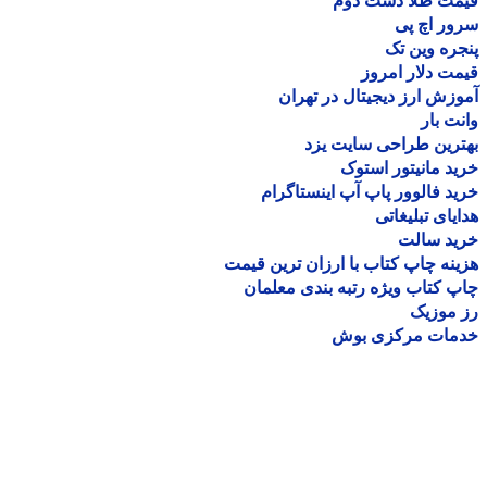
مت طلا دست دوم
ر اچ پی
ره وین تک
ت دلار امروز
زش ارز دیجیتال در تهران
ت بار
رین طراحی سایت یزد
د مانیتور استوک
د فالوور پاپ آپ اینستاگرام
یای تبلیغاتی
ید سالت
نه چاپ کتاب با ارزان ترین قیمت
 کتاب ویژه رتبه بندی معلمان
موزیک
مات مرکزی بوش