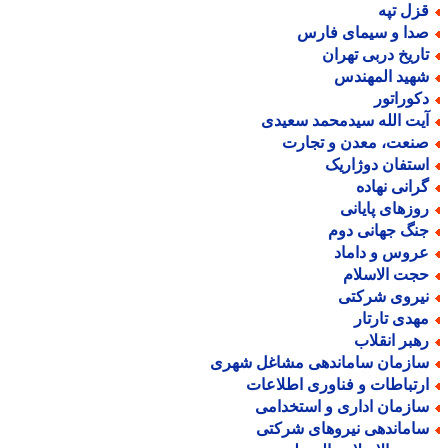
زل تپه
دا و سیمای فارس
اریخ دربی تهران
هید المهندس
کوراتور
یت الله سیدمحمد سعیدی
نعت، معدن و تجارت
ستفان دوژاریک
رانی نهاده
وزهای پایانی
نگ جهانی دوم
روس و داماد
جت الاسلام
یروی شرکتی
هدی تارتار
هبر انقلاب
ازمان ساماندهی مشاغل شهری
رتباطات و فناوری اطلاعات
ازمان اداری و استخدامی
اماندهی نیروهای شرکتی