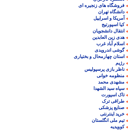
روشگاه های زنجیره ای
انشگاه تهران
مریکا و اسراییل
یا اسپورتیج
نتقال دانشجویان
دی زین العابدین
سلام آباد غرب
وشی اندرویدی
ستان چهارمحال و بختیاری
ژیم
اظر بازی پرسپولیس
نظومه خوانی
شهدی محمد
پاه سید الشهدا
اک اسپورت
راقی ترک
نایع پزشکی
رید اینترنتی
یم ملی انگلستان
وویدیه