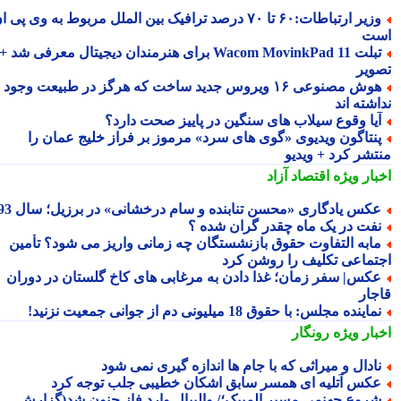
وزیر ارتباطات:۶۰ تا ۷۰ درصد ترافیک بین الملل مربوط به وی پی ان
ت
تبلت Wacom MovinkPad 11 برای هنرمندان دیجیتال معرفی شد +
ویر
هوش مصنوعی ۱۶ ویروس جدید ساخت که هرگز در طبیعت وجود
شته اند
یا وقوع سیلاب های سنگین در پاییز صحت دارد؟
نتاگون ویدیوی «گوی های سرد» مرموز بر فراز خلیج عمان را
تشر کرد + ویدیو
بار ویژه
اقتصاد آزاد
کس یادگاری «محسن تنابنده و سام درخشانی» در برزیل؛ سال 93
فت در یک ماه چقدر گران شده ؟
ابه التفاوت حقوق بازنشستگان چه زمانی واریز می شود؟ تأمین
تماعی تکلیف را روشن کرد
کس| سفر زمان؛ غذا دادن به مرغابی های کاخ گلستان در دوران
جار
ماینده مجلس: با حقوق 18 میلیونی دم از جوانی جمعیت نزنید!
بار ویژه
رونگار
ادال و میراثی که با جام ها اندازه گیری نمی شود
کس آتلیه ای همسر سابق اشکان خطیبی جلب توجه کرد
روع جهنمی مسیر المپیک؛/ والیبال وارد فاز جنون شد(گزارش