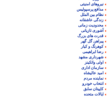
یروهای امنیتی
دافع پرسپولیس
ظام بین الملل
ندگی عاشقانه
حدودیت زمانی
شوری تازیانی
درت های بزرگ
یراهن گل گهر
وهرنگ و کیار
ضا ابراهیمی
هرداری مشهد
ولی واتکینز
ازمان اداری
مید عالیشاه
ماینده مردم
نتخاب خودرو
اپیتان سابق
یالات متحده