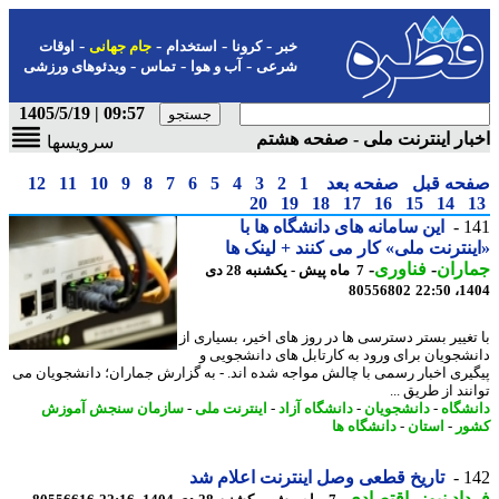
-
-
-
-
خبر
کرونا
استخدام
جام جهانی
اوقات
-
-
-
شرعی
آب و هوا
تماس
ویدئوهای ورزشی
09:57 | 1405/5/19
ار اینترنت ملی - صفحه هشتم
سرویسها
حه قبل
صفحه بعد
1
2
3
4
5
6
7
8
9
10
11
12
20
19
18
17
16
15
14
1
این سامانه های دانشگاه ها با
نترنت ملی» کار می کنند + لینک ها
اران
-
فناوری
-
7 ماه پیش - یکشنبه 28 دی
80556802
1404
تغییر بستر دسترسی ها در روز های اخیر، بسیاری از
شجویان برای ورود به کارتابل های دانشجویی و
یری اخبار رسمی با چالش مواجه شده اند. - به گزارش جماران؛ دانشجویان می
ند از طریق ...
شگاه
-
دانشجویان
-
دانشگاه آزاد
-
اینترنت ملی
-
سازمان سنجش آموزش
ر
-
استان
-
دانشگاه ها
1
تاریخ قطعی وصل اینترنت اعلام شد
اد نیوز
-
اقتصادی
-