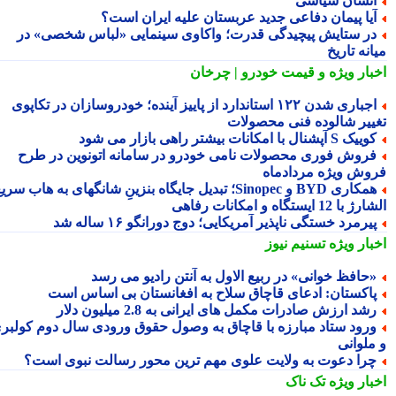
نسان سیاسی
یا پیمان دفاعی جدید عربستان علیه ایران است؟
ر ستایش پیچیدگی قدرت؛ واکاوی سینمایی «لباس شخصی» در
نه تاریخ
بار ویژه
و قیمت خودرو | چرخان
اجباری شدن ۱۲۲ استاندارد از پاییز آینده؛ خودروسازان در تکاپوی
ییر شالوده فنی محصولات
یک S آپشنال با امکانات بیشتر راهی بازار می شود
روش فوری محصولات نامی خودرو در سامانه اتونوین در طرح
وش ویژه مردادماه
همکاری BYD و Sinopec؛ تبدیل جایگاه بنزینِ شانگهای به هاب سریع
ا 12 ایستگاه و امکانات رفاهی
یرمرد خستگی ناپذیر آمریکایی؛ دوج دورانگو ۱۶ ساله شد
بار ویژه
تسنیم نیوز
حافظ خوانی» در ربیع الاول به آنتن رادیو می رسد
اکستان: ادعای قاچاق سلاح به افغانستان بی اساس است
شد ارزش صادرات مکمل های ایرانی به 2.8 میلیون دلار
رود ستاد مبارزه با قاچاق به وصول حقوق ورودی سال دوم کولبری
ملوانی
را دعوت به ولایت علوی مهم ترین محور رسالت نبوی است؟
بار ویژه
تک ناک