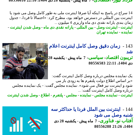
7 ماه پیش - یکشنبه 28 دی 1404، 22:16
80556616
1 سراج در پاسخ به اینکه آیا صرفا اینترنت ملی به طور کامل وصل می شود یا
ترنت بین المللی در دسترس خواهد بود، مطرح کرد: «احتمالا تا فردا، - جدول
 بندی یارانه نقدی دی ماه واریزی 4 میلیون ...
ترنت
-
اینترنت وصل
-
بین المللی
-
یارانه نقدی دی ماه
-
وصل شدن اینترنت
-
ینده
-
نماینده تهران
1
زمان دقیق وصل کامل اینترنت اعلام
بون اقتصاد
-
سیاسی
-
7 ماه پیش - یکشنبه 28
22
80556583
نماینده مجلس درباره وصل کامل اینترنت گفت:
 اساس اطلاع دولت پلتفرم ها به زودی باز می
 و اینترنت نیز فعال می شود». نماینده مجلس گفت: - یک نماینده مجلس
اره وصل کامل اینترنت گفت: ...
ترنت
-
نماینده مجلس
-
نماینده
-
مجلس
-
پلتفرم
-
اطلاع
-
وصل شدن اینترنت
1
اینترنت بین الملل فردا یا حداکثر سه
به وصل می شود
اب نو
-
فناوری
-
7 ماه پیش - یکشنبه 28 دی
80556288
1404