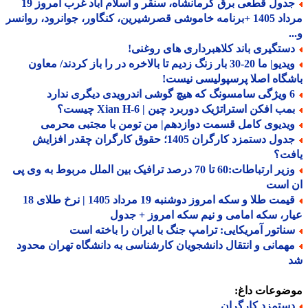
جدول قطعی برق کرمانشاه، سنقر و اسلام آباد غرب امروز 19
مرداد 1405 +برنامه خاموشی قصرشیرین، کنگاور، جوانرود، روانسر
ستگیری باند کلاهبرداری های روغنی!
ویدیو| ما 20-30 بار زنگ زدیم تا بالاخره در را باز کردند/ معاون
گاه اصلا پرسپولیسی نیست!
درویدی دیگری ندارد
ب افکن استراتژیک دوربرد چین | Xian H-6 چیست؟
یدیوی کامل قسمت دوازدهم| من تومن با مجتبی محرمی
جدول دستمزد کارگران 1405؛ حقوق کارگران چقدر افزایش
فت؟
وزیر ارتباطات:60 تا 70 درصد ترافیک بین الملل مربوط به وی پی
 است
قیمت طلا و سکه امروز دوشنبه 19 مرداد 1405 | نرخ طلای 18
ر، سکه امامی و نیم سکه امروز + جدول
ناتور آمریکایی: ترامپ جنگ با ایران را باخته است
همانی و انتقال دانشجویان کارشناسی به دانشگاه تهران محدود
ضوعات داغ:
ستمزد کارگران