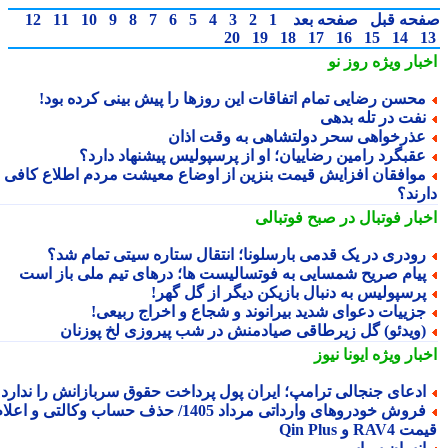
حه قبل
صفحه بعد
1
2
3
4
5
6
7
8
9
10
11
12
20
19
18
17
16
15
14
بار ویژه
روز نو
حسن رضایی تمام اتفاقات این روزها را پیش بینی کرده بود!
فت در تله بدهی
ذرخواهی سحر دولتشاهی به وقت اذان
قبگرد رامین رضاییان؛ او از پرسپولیس پیشنهاد دارد؟
وافقان افزایش قیمت بنزین از اوضاع معیشت مردم اطلاع کافی
رند؟
بار فوتبال در صبح فوتبالی
ودری در یک قدمی بارسلونا؛ انتقال ستاره سیتی تمام شد؟
یام صریح شمسایی به فوتسالیست ها؛ درهای تیم ملی باز است
رسپولیس به دنبال بازیکن دیگر از گل گهر!
زییات دعوای شدید بیرانوند و شجاع و اخراج ربیعی!
ویدئو) گل زیرطاقی صیادمنش در شب پیروزی لخ پوزنان
بار ویژه
ایونا نیوز
دعای جنجالی ترامپ؛ ایران پول پرداخت حقوق سربازانش را ندارد
فروش خودروهای وارداتی مرداد 1405/ حذف حساب وکالتی و اعلام
RA و Qin Plus