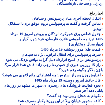
ارتی و سیاحتی بازنشستگان
ار داغ:
نتقال لحظه آخری میان پرسپولیس و سپاهان
ماس گرفت و گفت به پرسپولیس بروم موفق ترم تا استقلال
دیو
جدول قطعی برق شهرکرد، لردگان و بروجن امروز 19 مرداد
1405 +برنامه خاموشی فلارد، فارسان، فرخشهر، کیار و...
ارمحال و بختیاری )
مت طلا امروز دوشنبه 19 مرداد 1405
رط پرسپولیس برای انتقال ابرقویی نژاد به سپاهان
رسپولیس برای فسخ قرارداد دنیل گرا به توافق نزدیک می شود
راز 15 روز بی خبری از حمیدرضا رجب زاده فاش شد؛ قرار مرگ
زن بلاگر چگونه رقم خورد؟
فزایش وزن پس از استرس؛ چه اشتباهاتی مانع لاغری می شوند؟
ل حافظ امروز دوشنبه 19 مرداد ماه 1405
حوه فعالیت فروشگاه های زنجیره ای شهر ما مشهد در روز های
انی دهه آخر صفر
کونام به شجاع و بیرانوند چه گفت؟
افه مشهور خیابان ویلا در این روزها یکبار مصرف شد!