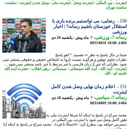
ترنت
-
بین المللی
-
اینترنت وصل
-
اینترنت ملی
-
وصل شدن اینترنت
-
نماینده
-
ینده تهران
1
رضایی: می توانستیم برنده بازی با
استقلال خوزستان باشیم رسانه7 | اخبار
زشی
نه 7
-
ورزشی
-
7 ماه پیش - یکشنبه 28 دی
80554810
1404
 در حال پاسخ به نظر «» هستید. * لغو پاسخ
ات حاوی توهین و هرگونه نسبت ناروا به اشخاص حقیقی و حقوقی منتشر نمی
. نظراتی که غیر از زبان فارسی یا غیر مرتبط با خبر باشد منتشر نمی شود. ...
ترنت
-
آیت الله
-
آیت الله سیستانی
-
سیستانی
-
رهبر انقلاب
-
حضرت آیت الله
نه ای
-
الله
1
اعلام زمان نهایی وصل شدن کامل
ترنت
نه 7
-
سیاسی
-
7 ماه پیش - یکشنبه 28 دی
80554809
1404
د سراج در پاسخ به اینکه آیا صرفا اینترنت ملی به
 کامل وصل می شود یا اینترنت بین المللی در
رس خواهد بود، مطرح کرد: «احتمالا تا فردا، - محمد سراج در پاسخ به اینکه آیا
 اینترنت ...