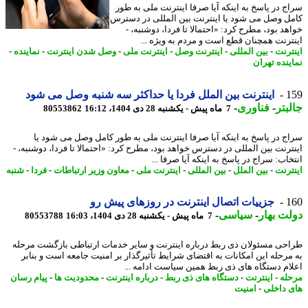
ج در پاسخ به اینکه آیا صرفا اینترنت ملی به طور
ل وصل می شود یا اینترنت بین المللی در دسترس
هد بود، مطرح کرد: «احتمالا تا فردا، دوشنبه، -
ترنت همچنان قطع است و مردم به ویژه ...
ترنت
-
بین المللی
-
اینترنت وصل
-
اینترنت ملی
-
وصل شدن اینترنت
-
نماینده
-
ینده تهران
1
اینترنت بین الملل فردا یا حداکثر سه شنبه وصل می شود
بتر
-
فناوری
-
7 ماه پیش - یکشنبه 28 دی 1404، 16:12
80553862
ج در پاسخ به اینکه آیا صرفا اینترنت ملی به طور کامل وصل می شود یا
ترنت بین المللی در دسترس خواهد بود، مطرح کرد: «احتمالا تا فردا، دوشنبه، -
اب: سراج در پاسخ به اینکه آیا صرفا ...
ترنت
-
بین الملل
-
بین المللی
-
اینترنت ملی
-
معاون وزیر ارتباطات
-
فردا
-
شنبه
1
جزییات اتصال اینترنت در روزهای پیش رو
ت بهار
-
سیاسی
-
7 ماه پیش - یکشنبه 28 دی 1404، 16:03
80553788
حی مسئولان ذی ربط درباره اینترنت و سایر خدمات ارتباطی بازگشت مرحله
مرحله این امکانات به اقتضای شرایط تأثیرگذار بر امنیت جامعه است و بنابر
ام دستگاه های ذی ربط همین سیاست ادامه ...
له
-
اینترنت
-
دستگاه های ذی ربط
-
درباره اینترنت
-
محدودیت ها
-
پیام رسان
 داخلی
-
امنیت