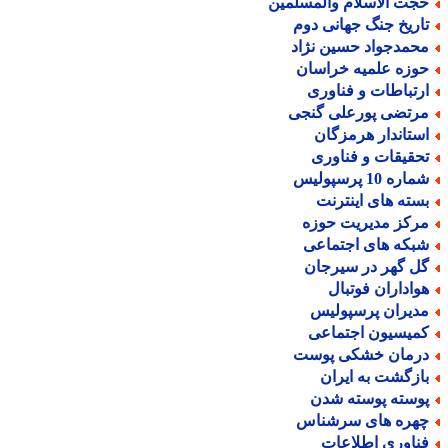
جت الاسلام والمسلمین
اریخ جنگ جهانی دوم
حمدجواد حسین نژاد
وزه علمیه خراسان
رتباطات و فناوری
رتضی پورعلی گنجی
ستاندار هرمزگان
حقیقات و فناوری
اره 10 پرسپولیس
سته های اینترنت
رکز مدیریت حوزه
بکه های اجتماعی
ل گهر در سیرجان
واداران فوتبال
دیران پرسپولیس
میسیون اجتماعی
رمان خشکی پوست
ازگشت به ایران
وسته پوسته شدن
هره های سرشناس
ناوری اطلاعات