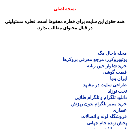
نسخه اصلی
مه حقوق این سایت برای قطره محفوظ است. قطره مسئولیتی
در قبال محتوای مطالب ندارد.
ه باحال مگ
وبروکرز: مرجع معرفی بروکرها
د شلوار جین زنانه
مت گوشی
ان پدیا
احی سایت در مشهد
 نوزاد
لود تلگرام و تلگرام طلایی
د ممبر تلگرام بدون ریزش
اری
شگاه لوله و اتصالات
 زنده جام جهانی