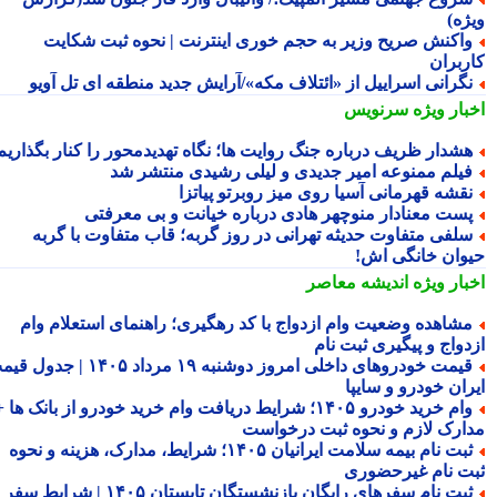
ژه)
اکنش صریح وزیر به حجم خوری اینترنت | نحوه ثبت شکایت
ربران
گرانی اسراییل از «ائتلاف مکه»/آرایش جدید منطقه ای تل آویو
بار ویژه
سرنویس
شدار ظریف درباره جنگ روایت ها؛ نگاه تهدیدمحور را کنار بگذاریم
یلم ممنوعه امیر جدیدی و لیلی رشیدی منتشر شد
قشه قهرمانی آسیا روی میز روبرتو پیاتزا
ست معنادار منوچهر هادی درباره خیانت و بی معرفتی
لفی متفاوت حدیثه تهرانی در روز گربه؛ قاب متفاوت با گربه
وان خانگی اش!
بار ویژه
اندیشه معاصر
شاهده وضعیت وام ازدواج با کد رهگیری؛ راهنمای استعلام وام
دواج و پیگیری ثبت نام
قیمت خودروهای داخلی امروز دوشنبه ۱۹ مرداد ۱۴۰۵ | جدول قیمت
ران خودرو و سایپا
وام خرید خودرو ۱۴۰۵؛ شرایط دریافت وام خرید خودرو از بانک ها +
ارک لازم و نحوه ثبت درخواست
ثبت نام بیمه سلامت ایرانیان ۱۴۰۵؛ شرایط، مدارک، هزینه و نحوه
ت نام غیرحضوری
ثبت نام سفرهای رایگان بازنشستگان تابستان ۱۴۰۵ | شرایط سفر