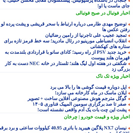
نجال در باشگاه پرسپولیس؛ پیشکسوتان مقابل محسن خلیلی: یا
ی ماست یا او!
بار فوتبال در صبح فوتبالی
وضیح مهدی طارمی درباره ارتباط با سحر قریشی و پشت پرده لو
تن عکس ها
مجید عجیب علی تاجرنیا از رامین رضائیان
نقلاب انضباطی مورینیو در رئال مادرید؛ سه خط قرمز تازه برای
اره های کهکشانی
خرید جدید PSV از راه رسید؛ کادای سانو با قراردادی بلندمدت به
رمان هلند پیوست
شگفتی در هفته اول لیگ هلند؛ تلستار در خانه NEC دست به کار
رگی زد
بار ویژه
تک ناک
پل دوباره قیمت گوشی ها را بالا می برد
یلان ماسک در ماه کارخانه می سازد!
وگل مترجم هوش مصنوعی آفلاین ساخت + تصویر
فر تا صد برگزاری سومین المپیک فناوری ۱۴۰۵
شت این چت بات یک آدم واقعی نشسته است!
بار ویژه
و قیمت خودرو | چرخان
نیسان NX7 پلاگین هیبرید با باتری 40.95 کیلووات ساعتی و برد برقی