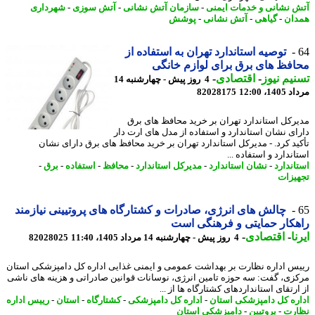
 نشانی و خدمات ایمنی
-
سازمان آتش نشانی
-
آتش سوزی
-
شهرداری
ان
-
گیاهی
-
آتش نشانی
-
پوشش
توصیه استاندارد تهران به استفاده از
فظ های برق برای لوازم خانگی
یم نیوز
-
اقتصادی
-
4 روز پیش - چهارشنبه 14
1، 12:00
82028175
رکل استاندارد تهران بر خرید محافظ های برق
ای نشان استاندارد و استفاده از مدل های ارت دار
ید کرد. - مدیرکل استاندارد تهران بر خرید محافظ های برق دارای نشان
ندارد و استفاده ...
اندارد
-
نشان استاندارد
-
مدیرکل استاندارد
-
محافظ
-
استفاده
-
برق
-
یزات
چالش های انرژی، صادرات و کشتارگاه های پروتیینی نیازمند
کار حمایتی و فرهنگی است
ا
-
اقتصادی
-
4 روز پیش - چهارشنبه 14 مرداد 1405، 11:40
82028025
س اداره نظارت بر بهداشت عمومی و ایمنی غذایی اداره کل دامپزشکی استان
زی، گفت: سه حوزه تامین انرژی، نوسانات قوانین صادراتی و هزینه های ناشی
رتقای استانداردهای کشتارگاه ها از ...
ره کل دامپزشکی استان
-
اداره کل دامپزشکی
-
کشتارگاه
-
استان
-
رییس اداره
رت
-
پروتیین
-
دامپزشکی استان