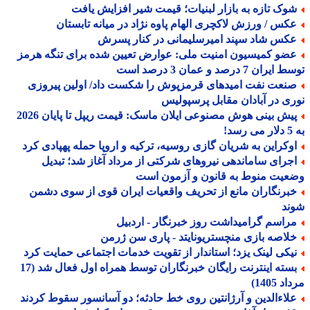
وک تازه به بازار لبنیات؛ قیمت شیر افزایش یافت
کس / ورزش لاکچری الهام پاوه نژاد در میانه تابستان
کس شاد سپند امیرسلیمانی در کنار پسرش
ضو کمیسیون امنیت ملی: عوارض تعیین شده برای تنگه هرمز
ران 7 درصد و عمان 3 درصد است
نعت نفت امیدهای قرمزپوش را شکست داد/ اولین پیروزی
ی در آبادان مقابل پرسپولیس
پیش بینی هوش مصنوعی ایلان ماسک: قیمت ریپل تا پایان 2026
!
وکراین به شریان گازی روسیه، ترکیه و اروپا حمله پهپادی کرد
جرای ساماندهی نیروهای شرکتی از مرداد آغاز شد؛ تبدیل
یت منوط به قانون و آزمون است
برنگاران مانع از تحریف واقعیات ایران قوی از سوی دشمن
ند
راسم گرامیداشت روز خبرنگار - اردبیل
لاصه بازی منچستریونایتد - پاری سن ژرمن
یکی لینک یزد؛ استاندار از تقویت خدمات اجتماعی حمایت کرد
بسته اینترنت رایگان خبرنگاران توسط همراه اول فعال شد (17
 1405)
لاءالدین و آرژانتین روی خط حادثه؛ دو آسانسور سقوط کردند