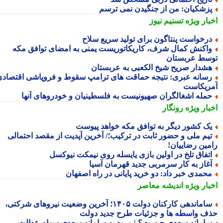
زشکیان: من از جنگیدن نمی ترسم
بار ویژه
تسنیم نیوز
رخواست پنتاگون برای تولید سریع سلاح
اکنش کمال شرف، کاریکاتوریست یمنی به امضای توافق مکه
سط عربستان
شدار صریح شیخ الکعبی به عربستان
سانه عبری: نتیجه حماقت های ترامپ سقوط و فروپاشی اقتصادی
ریکاست
مله اشغالگران صهیونیست به فلسطینیان و خودروهای آنها
بار ویژه
رونگار
ک کشور دیگر به توافق مکه خواهد پیوست
یم ملی و حضور ثابت در ترکیب؛/ آخرین آپدیت از مقصد احتمالی
مین رضاییان!
تفاق تلخ در اولین بازی یایسله روی نیمکت نیوکسل
غاز به کار سرمربی جدید قهرمان آسیا
حمدی خبر داد: دو خرید پایانی در راه اصفهان
بار ویژه
اندیشه معاصر
ساماندهی کارکنان دولت ۱۴۰۵؛ آخرین وضعیت نیروهای شرکتی،
ف واسطه ها و جزئیات طرح جدید دولت
امانه سعدی چیست؟ | ورود به سامانه سعدی سهام عدالت،