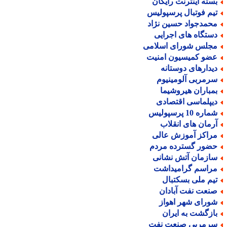
سته اینترنت رایگان
یم فوتبال پرسپولیس
حمدجواد حسین نژاد
ستگاه های اجرایی
جلس شورای اسلامی
ضو کمیسیون امنیت
یدارهای دوستانه
رمربی آلومینیوم
مباران هیروشیما
یپلماسی اقتصادی
اره 10 پرسپولیس
رمان های انقلاب
راکز آموزش عالی
ضور گسترده مردم
ازمان آتش نشانی
راسم گرامیداشت
یم ملی بسکتبال
نعت نفت آبادان
ورای شهر اهواز
ازگشت به ایران
رمربی صنعت نفت