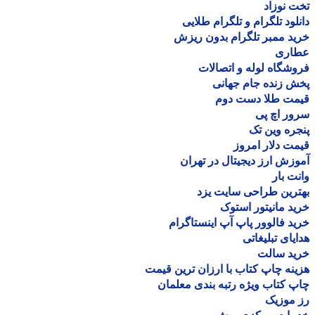
 نوزاد
لود تلگرام و تلگرام طلایی
د ممبر تلگرام بدون ریزش
اری
شگاه لوله و اتصالات
 زنده جام جهانی
مت طلا دست دوم
ر اچ پی
ره وین تک
ت دلار امروز
زش ارز دیجیتال در تهران
ت بار
رین طراحی سایت یزد
د مانیتور استوک
د فالوور پاپ آپ اینستاگرام
یای تبلیغاتی
ید سالت
نه چاپ کتاب با ارزان ترین قیمت
 کتاب ویژه رتبه بندی معلمان
موزیک