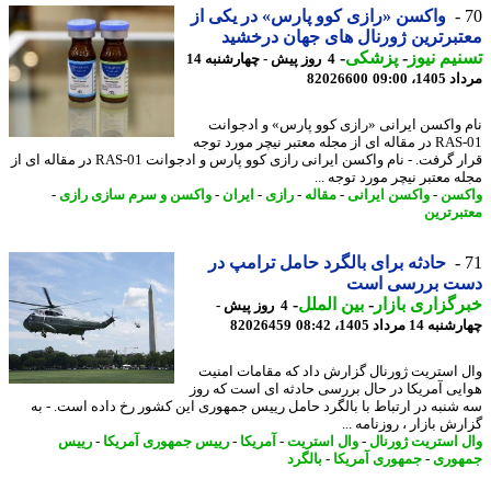
واکسن «رازی کوو پارس» در یکی از
برترین ژورنال های جهان درخشید
یم نیوز
-
پزشکی
-
4 روز پیش - چهارشنبه 14
1، 09:00
82026600
 واکسن ایرانی «رازی کوو پارس» و ادجوانت
RAS-01 در مقاله ای از مجله معتبر نیچر مورد توجه
قرار گرفت. - نام واکسن ایرانی رازی کوو پارس و ادجوانت RAS-01 در مقاله ای از
 معتبر نیچر مورد توجه ...
سن
-
واکسن ایرانی
-
مقاله
-
رازی
-
ایران
-
واکسن و سرم سازی رازی
-
برترین
حادثه برای بالگرد حامل ترامپ در
ت بررسی است
گزاری بازار
-
بین الملل
-
4 روز پیش -
14 مرداد 1405، 08:42
82026459
 استریت ژورنال گزارش داد که مقامات امنیت
یی آمریکا در حال بررسی حادثه ای است که روز
شنبه در ارتباط با بالگرد حامل رییس جمهوری این کشور رخ داده است. - به
ش بازار ، روزنامه ...
 استریت ژورنال
-
وال استریت
-
آمریکا
-
رییس جمهوری آمریکا
-
رییس
وری
-
جمهوری آمریکا
-
بالگرد