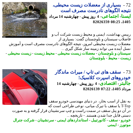
بسیاری از معضلات زیست محیطی،
یجه الگوهای نادرست مصرف است
نا
-
اجتماعی
-
4 روز پیش - چهارشنبه 14 مرداد
82026359
1405
س بهداشت، ایمنی و محیط زیست شرکت آب و
لاب سیستان و بلوچستان گفت: بسیاری از
لات زیست محیطی امروز، نتیجه الگوهای نادرست مصرف است و آموزش
 آینده می تواند زمینه ساز شکل گیری ...
تان و بلوچستان
-
معضلات زیست محیطی
-
محیط زیست
-
زیست محیطی
-
ست
-
محیط
-
بلوچستان
سقف های تی تاپ / میراث ماندگار
دروهای اسپرت کلاسیک!
بتر
-
اقتصادی
-
4 روز پیش - چهارشنبه 14
1، 07:22
82026139
نقل از اسب بخار، در دنیای مهندسی خودرو سقف
T-Top یا سقف با تیرک میانی، نوعی طراحی است که
آن دو پنل سقف در سمت راست و چپ سرنشینان قرار گرفته و به صورت
ی قابل جدا شدن هستند. - تاریخچه ...
رو
-
سقف
-
کانورتیبل
-
استانداردهای ایمنی
-
سرنشینان
-
شرکت جنرال
ورز
-
ایمنی