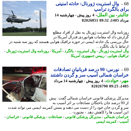
وال استریت ژورنال: حادثه امنیتی
ی بالگرد ترامپ
بتر
-
بین الملل
-
4 روز پیش - چهارشنبه 14
1، 09:32
82026851
نامه وال استریت ژورنال به نقل از افراد مطلع
رش داد که مقامات هوانوردی فدرال آمریکا در
 بررسی یک حادثه ایمنی در حوزه ترافیک هوایی هستند که روز سه شنبه در
اط با یک بالگرد ...
 استریت ژورنال
-
وال استریت
-
بالگرد
-
آمریکا
-
روزنامه وال استریت ژورنال
-
فیک هوایی
-
رییس جمهوری آمریکا
نورس: 90 درصد قربانیان تصادفات
سان شمالی آسیب سر و گردن داشتند
ر
-
حوادث
-
4 روز پیش - چهارشنبه 14 مرداد
82026790
1405
رکل پزشکی قانونی خراسان شمالی گفت: بیش
از 90 درصد جان باختگان تصادفات بر اثر آسیب به
و گردن جان خود را از دست می دهند و بستن کمربند ایمنی می تواند شدت
 آسیب ها را کاهش دهد. - بجنورد- ...
سان شمالی
-
مدیرکل پزشکی قانونی
-
تصادفات
-
پزشکی قانونی
-
خراسان
-
یب
-
کمربند ایمنی