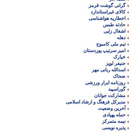
رانی گوشت قرمز
الای غیراستاندارد
خطاریه هواشناسی
ادثه طبس
شغال زایی
هله
یم ملی کامبوج
میر سرتیپ پوردستان
یارک
نیفر لوپز
سدالله ربانی مهر
حاک
وزنامه ابرار ورزشی
وراسپید
شارکت جوانان
دیرکل فرهنگ و ارشاد اسلامی
خرین وضعیت
مله پهپادی
یمه متمرکز
ذیره نویسی