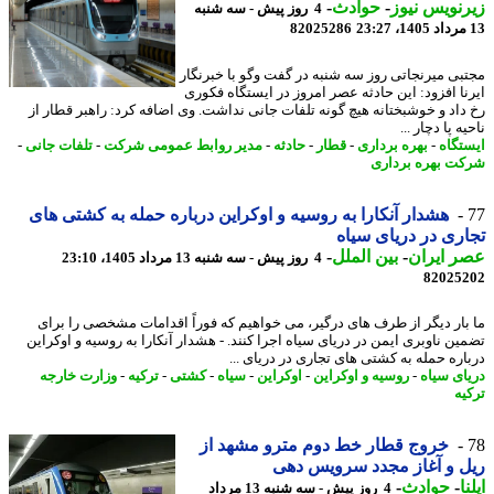
نویس نیوز
-
حوادث
-
4 روز پیش - سه شنبه
82025286
بی میرنجاتی روز سه شنبه در گفت وگو با خبرنگار
نا افزود: این حادثه عصر امروز در ایستگاه فکوری
داد و خوشبختانه هیچ گونه تلفات جانی نداشت. وی اضافه کرد: راهبر قطار از
ه پا دچار ...
تگاه
-
بهره برداری
-
قطار
-
حادثه
-
مدیر روابط عمومی شرکت
-
تلفات جانی
-
ت بهره برداری
هشدار آنکارا به روسیه و اوکراین درباره حمله به کشتی های
ری در دریای سیاه
 ایران
-
بین الملل
-
4 روز پیش - سه شنبه 13 مرداد 1405، 23:10
82025
بار دیگر از طرف های درگیر، می خواهیم که فوراً اقدامات مشخصی را برای
ین ناوبری ایمن در دریای سیاه اجرا کنند. - هشدار آنکارا به روسیه و اوکراین
اره حمله به کشتی های تجاری در دریای ...
ای سیاه
-
روسیه و اوکراین
-
اوکراین
-
سیاه
-
کشتی
-
ترکیه
-
وزارت خارجه
یه
خروج قطار خط دوم مترو مشهد از
 و آغاز مجدد سرویس دهی
ا
-
حوادث
-
4 روز پیش - سه شنبه 13 مرداد