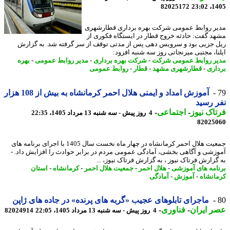
82025172
1405
ر روابط عمومی شرکت بهره برداری قطارشهری
د گفت: حادثه خروج قطار در ایستگاه فکوری از
 جزیی بود و سرویس دهی پس از مدتی توقف از سر گرفته شد. به گزارش
نا، مجتبی میرنجاتی روز سه شنبه افزود:
ر روابط عمومی شرکت
-
شرکت بهره برداری
-
مدیر روابط عمومی
-
بهره
اری
-
قطارشهری مشهد
-
قطار
-
روابط عمومی
آموزش امداد و ایمنی هلال احمر کرمانشاه به بیش از 108 هزار
 رسید
اک نیوز
-
اجتماعی
-
4 روز پیش - سه شنبه 13 مرداد 1405، 22:35
82025
جمعیت هلال احمر کرمانشاه در چهار ماه نخست سال 1405 با اجرای برنامه های
زشی و آگاهی بخشی، آمادگی عمومی مردم در برابر حوادث را افزایش داد. -
گزارش فرتاک نیوز ، به گزارش فرتاک نیوز، ...
امه های آموزشی
-
هلال احمر
-
جمعیت هلال احمر
-
کرمانشاه
-
استان
انشاه
-
آموزش
-
آمادگی
ماجرای تابلوهای عجیب «گربه های پرنده» در جاده های ژاپن
 ایران
-
فناوری
-
4 روز پیش - سه شنبه 13 مرداد 1405، 22:05
82024914