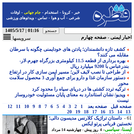
-
-
-
-
خبر
کرونا
استخدام
جام جهانی
اوقات
-
-
-
شرعی
آب و هوا
تماس
ویدئوهای ورزشی
01:16 | 1405/5/17
ار ایمنی - صفحه چهارم
سرویسها
کشف تازه دانشمندان؛ پادتن های خودایمنی چگونه با سرطان
قابله می کنند؟
بهره برداری از قطعه 11.5 کیلومتری بزرگراه جهرم-لار-
رعباس با 9200 میلیارد ریال
از طراحی تا نصب لایف لاین؛ مسیر ایمن سازی کار در ارتفاع
دستور سازمان غذا و دارو برای جمع آوری 3 محصول سلامت
حور
ترکیه تردد کشتی ها در دریای سیاه را محدود کرد
ویدیو/ نشان استاندارد به معنای پایان مسئولیت خودروساز
یست
حه قبل
صفحه بعد
1
2
3
4
5
6
7
8
9
10
11
12
20
19
18
17
16
15
14
داستان تراژیک کلارنس مدیسون دالی؛
تین قربانی پرتو ایکس
نا
-
سیاسی
-
4 روز پیش - چهارشنبه 14 مرداد