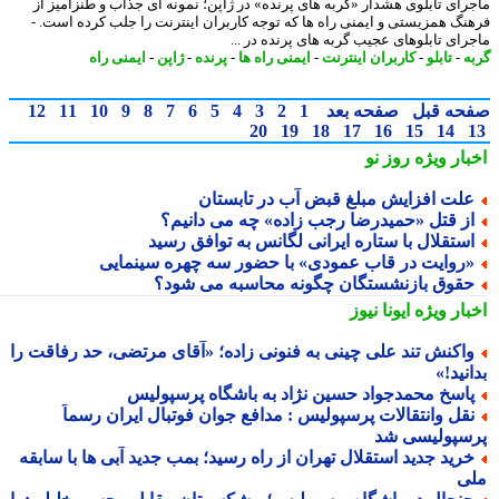
رای تابلوی هشدار «گربه های پرنده» در ژاپن؛ نمونه ای جذاب و طنزآمیز از
نگ همزیستی و ایمنی راه ها که توجه کاربران اینترنت را جلب کرده است. -
رای تابلوهای عجیب گربه های پرنده در ...
ه
-
تابلو
-
کاربران اینترنت
-
ایمنی راه ها
-
پرنده
-
ژاپن
-
ایمنی راه
حه قبل
صفحه بعد
1
2
3
4
5
6
7
8
9
10
11
12
20
19
18
17
16
15
14
بار ویژه
روز نو
لت افزایش مبلغ قبض آب در تابستان
ز قتل «حمیدرضا رجب زاده» چه می دانیم؟
ستقلال با ستاره ایرانی لگانس به توافق رسید
روایت در قاب عمودی» با حضور سه چهره سینمایی
قوق بازنشستگان چگونه محاسبه می شود؟
بار ویژه
ایونا نیوز
اکنش تند علی چینی به فنونی زاده؛ «آقای مرتضی، حد رفاقت را
نید!»
اسخ محمدجواد حسین نژاد به باشگاه پرسپولیس
قل وانتقالات پرسپولیس : مدافع جوان فوتبال ایران رسماً
سپولیسی شد
رید جدید استقلال تهران از راه رسید؛ بمب جدید آبی ها با سابقه
ی