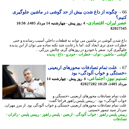
چگونه از داغ شدن بیش از حد گوشی در ماشین جلوگیری
م؟
 ایران
-
اقتصادی
-
4 روز پیش - چهارشنبه 14 مرداد 1405، 10:50
82027
 شدن گوشی در ماشین می تواند به قطعات داخلی آسیب رسانده و حتی
ات جدی تری ایجاد کند، اما با رعایت چند نکته ساده می توان از این پدیده
گیری کرد. سفر با خودرو در روزهای گرم، چالش بزرگی ...
شی
-
ماشین
-
توان
-
خطرات
-
خودرو
-
داغ
-
پدیده
علت تمام تصادفات محورهای اربعینی
تگی و خواب آلودگی» بود
یم نیوز
-
اجتماعی
-
4 روز پیش - چهارشنبه 14
1، 10:20
82027282
 تمام تصادفات محورهای اربعینی «خستگی و
ب آلودگی» بود. - رییس پلیس راهور فراجا گفت:
 تمام تصادفات محورهای اربعینی خستگی و خواب آلودگی بود. از مرز مهران،
ار سید تیمور حسینی ...
س پلیس راهور
-
خواب آلودگی
-
اربعین
-
پلیس راهور
-
رییس پلیس
-
زائران
-
دفات