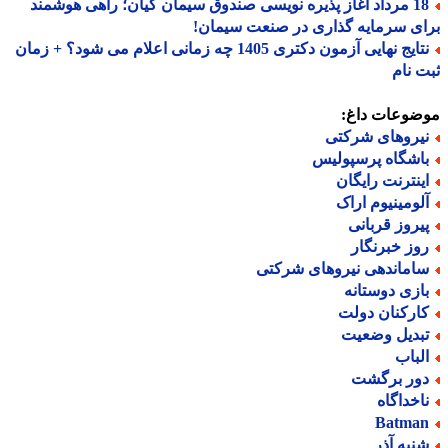
18 مرداد آغاز پذیره نویسی صندوق سیمان کیان؛ راهی هوشمند
ی سرمایه گذاری در صنعت سیمان!
نتایج نهایی آزمون دکتری 1405 چه زمانی اعلام می شود؟ + زمان
 نام
ضوعات داغ:
یروهای شرکتی
اشگاه پرسپولیس
ینترنت رایگان
لومینیوم اراک
یروز قربانی
وز خبرنگار
اماندهی نیروهای شرکتی
ازی دوستانه
ارکنان دولت
بدیل وضعیت
لباب
ور برگشت
اخداگاه
Batma
نبه آذر