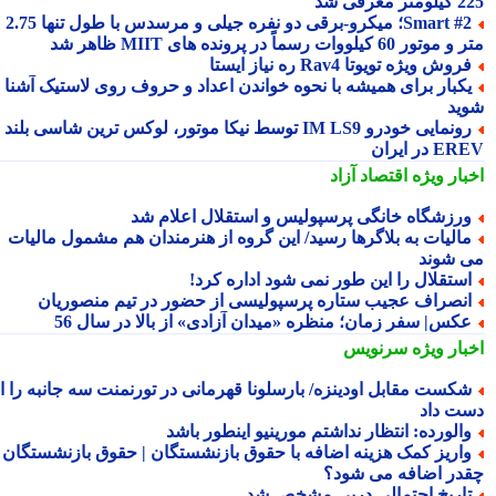
 معرفی شد
Smart #2؛ میکرو-برقی دو نفره جیلی و مرسدس با طول تنها 2.75
ور 60 کیلووات رسماً در پرونده های MIIT ظاهر شد
روش ویژه تویوتا Rav4 ره نیاز ایستا
کبار برای همیشه با نحوه خواندن اعداد و حروف روی لاستیک آشنا
ید
رونمایی خودرو IM LS9 توسط نیکا موتور، لوکس ترین شاسی بلند
 در ایران
بار ویژه
اقتصاد آزاد
رزشگاه خانگی پرسپولیس و استقلال اعلام شد
الیات به بلاگرها رسید/ این گروه از هنرمندان هم مشمول مالیات
 شوند
ستقلال را این طور نمی شود اداره کرد!
نصراف عجیب ستاره پرسپولیسی از حضور در تیم منصوریان
کس| سفر زمان؛ منظره «میدان آزادی» از بالا در سال 56
بار ویژه
سرنویس
کست مقابل اودینزه/ بارسلونا قهرمانی در تورنمنت سه جانبه را از
ت داد
الورده: انتظار نداشتم مورینیو اینطور باشد
اریز کمک هزینه اضافه با حقوق بازنشستگان | حقوق بازنشستگان
در اضافه می شود؟
اریخ احتمالی دربی مشخص شد