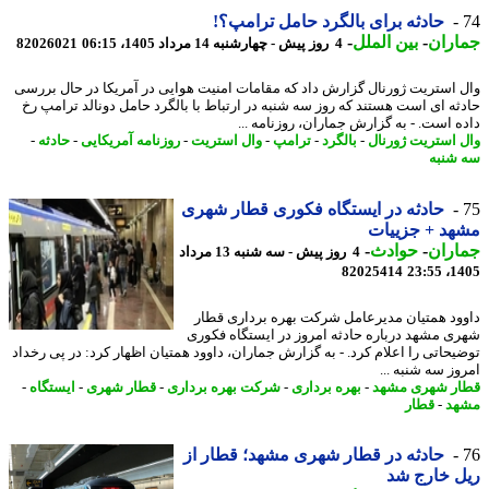
حادثه برای بالگرد حامل ترامپ؟!
اران
-
بین الملل
-
4 روز پیش - چهارشنبه 14 مرداد 1405، 06:15
82026021
 استریت ژورنال گزارش داد که مقامات امنیت هوایی در آمریکا در حال بررسی
ثه ای است هستند که روز سه شنبه در ارتباط با بالگرد حامل دونالد ترامپ رخ
ه است. - به گزارش جماران، روزنامه ...
 استریت ژورنال
-
بالگرد
-
ترامپ
-
وال استریت
-
روزنامه آمریکایی
-
حادثه
-
شنبه
حادثه در ایستگاه فکوری قطار شهری
د + جزییات
اران
-
حوادث
-
4 روز پیش - سه شنبه 13 مرداد
82025414
1405
ود همتیان مدیرعامل شرکت بهره برداری قطار
ی مشهد درباره حادثه امروز در ایستگاه فکوری
یحاتی را اعلام کرد. - به گزارش جماران، داوود همتیان اظهار کرد: در پی رخداد
وز سه شنبه ...
ر شهری مشهد
-
بهره برداری
-
شرکت بهره برداری
-
قطار شهری
-
ایستگاه
-
هد
-
قطار
حادثه در قطار شهری مشهد؛ قطار از
 خارج شد