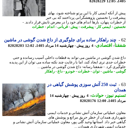
82028229
1405
 از آنکه ایمنی کار با این پرتو شناخته شود، بهای
رفت را نخستین پژوهشگرانی پرداختند که بی خبر
خطرات پنهان، بارها اندام های خود را در معرض تابش قرار دادند. -
تین
-
ایمنی کار
-
پیشرفت
-
پیش
-
قربانی
-
اندام
-
خطرات
چند راهکار ساده برای جلوگیری از داغ شدن گوشی در ماشین
نا
-
اقتصادی
-
4 روز پیش - چهارشنبه 14 مرداد 1405، 12:02
82028203
 شدن گوشی در ماشین می تواند به قطعات داخلی آسیب رسانده و حتی
ات جدی تری ایجاد کند، اما با رعایت چند نکته ساده می توان از این پدیده
گیری کرد. - شفقنا رسانه- داغ شدن گوشی در ماشین ...
شی
-
ماشین
-
توان
-
خطرات
-
خودرو
-
داغ
-
راهکار
ثبت 250 آتش سوزی پوشش گیاهی در
دان
یم نیوز
-
حوادث
-
4 روز پیش - چهارشنبه 14
1، 12:00
82028176
ون عملیاتی سازمان آتش نشانی و خدمات ایمنی
داری همدان از خطر حریق مراتع و پوشش های
هی خبر داد. استانها وحید گلی پور، معاون عملیاتی سازمان آتش نشانی و
ات ایمنی شهرداری همدان، ...