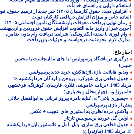
تعلام دارایی و راهنمای خدمات
افزایش مجدد حقوق کارمندان ۱۴۰۵؛ خبر جدید از ترمیم حقوق، فوق
عاده خاص و میزان افزایش دریافتی کارکنان دولت
زمان نهایی پرداخت معوقات بازنشستگان تامین اجتماعی ۱۴۰۵؛
رین خبر از واریز مابه التفاوت افزایش حقوق فروردین و اردیبهشت
ام فوری با سفته الکترونیکی؛ شرایط دریافت وام بدون ضامن،
ارک لازم، نحوه ثبت درخواست و جزئیات بازپرداخت
ار داغ:
رگیری در باشگاه پرسپولیس؛ یا جای ما اینجاست یا محسن
لی!
یدیو| هایلایت بازی اژدهاکش، خرید جدید پرسپولیس
جدول قطعی برق شهرکرد، بروجن و لردگان فردا یکشنبه 18
مرداد 1405 +برنامه خاموشی فلارد، فارسان، کوهرنگ، فرخشهر،
میرزا و... (چهارمحال و بختیاری )
چطوری یاغی؟!»؛ کنایه بامزه پیروز قربانی به ابوالفضل جلالی
 از بازی پرسپولیس
اکنش مژده نظری به استوری های عجیب + عکس
ولین گل خورده پرسپولیسِ تارتار
دول قطعی برق ساری، بابل، آمل و قائمشهر بابل فردا یکشنبه