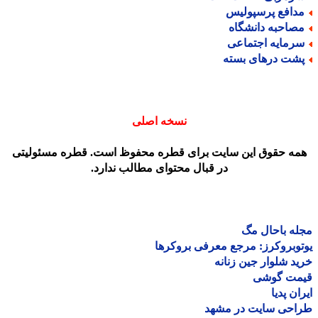
دافع پرسپولیس
صاحبه دانشگاه
رمایه اجتماعی
شت درهای بسته
نسخه اصلی
مه حقوق این سایت برای قطره محفوظ است. قطره مسئولیتی
در قبال محتوای مطالب ندارد.
ه باحال مگ
وبروکرز: مرجع معرفی بروکرها
د شلوار جین زنانه
مت گوشی
ان پدیا
احی سایت در مشهد