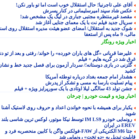
قای علی تاجرنیا؛ حال استقلال خوب است اما تو باور نکن!
کس شاد سپند امیرسلیمانی در کنار پسرش
قصد غیرمنتظره مجتبی جباری در لیگ یک مشخص شد!
ریال جدید فیلم نت با یک معمای جنایی آغاز شد
وک جدید به استقلال/ امضای عضو هیئت مدیره استقلال روی اسناد
ماه پس از استعفا
بار ویژه
رونگار
لیرضا قربانی «گل های باران خورده» را خواند/ رفتی و بعد از تو دنیا
ق شد در گریه هایم + فیلم
لزنی در بازی دوستانه؛/ سردار آزمون برای فصل جدید خط و نشان
ید
شدار امام جمعه بغداد درباره توطئه آمریکا
یام تسلیت بارسا به مسی و تشکر از پدرش
ن تولد 43 سالگی لیلا اوتادی با یک سورپرایز ویژه + فیلم
بار ویژه
و قیمت خودرو | چرخان
کبار برای همیشه با نحوه خواندن اعداد و حروف روی لاستیک آشنا
ید
رونمایی خودرو IM LS9 توسط نیکا موتور، لوکس ترین شاسی بلند
 در ایران
جتا M6 الکتریکی از FAW‑فولکس واگن با کابین منحصربه فرد و
بلیت تبدیل به «دو تخت» رونمایی شد