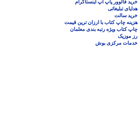
د فالوور پاپ آپ اینستاگرام
یای تبلیغاتی
ید سالت
نه چاپ کتاب با ارزان ترین قیمت
 کتاب ویژه رتبه بندی معلمان
موزیک
مات مرکزی بوش