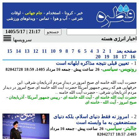
-
-
-
-
خبر
کرونا
استخدام
جام جهانی
اوقات
-
-
-
شرعی
آب و هوا
تماس
ویدئوهای ورزشی
21:17 | 1405/5/17
ار انرژی هسته
سرویسها
حه بعد
1
2
3
4
5
6
7
8
9
10
11
12
13
14
15
20
19
18
17
تعیین قبلی نتیجه مذاکره ابلهانه است
نویس
-
سیاسی
-
26 ساعت پیش - جمعه 16 مرداد 1405، 18:59
82042728
ت آیت الله خامنه ای صبح امروز در دیدار مردم آذربایجان شرقی: این
هایی هم که رییس جمهور آمریکا حضرت آیت الله خامنه ای صبح امروز در دیدار
م آذربایجان شرقی: - حضرت آیت الله خامنه ...
ت آیت الله خامنه ای
-
آیت الله خامنه ای
-
رییس جمهور آمریکا
-
آذربایجان
-
 امروز
-
آیت الله
-
خامنه ای
امروز نه فقط دنیای اسلام، بلکه دنیای
ضعفین به ما وابسته است
بتر
-
سیاسی
-
26 ساعت پیش - جمعه 16 مرداد
82042717
1405