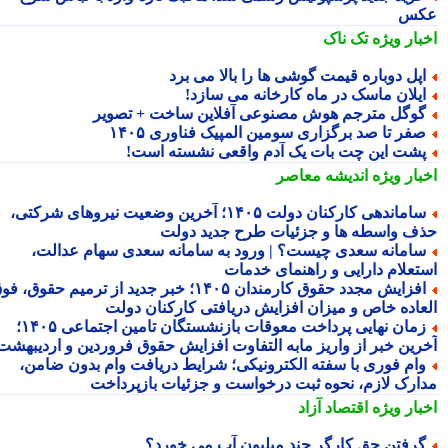
کس
بار ویژه
تک ناک
پل دوباره قیمت گوشی ها را بالا می برد
یلان ماسک در ماه کارخانه می سازد!
وگل مترجم هوش مصنوعی آفلاین ساخت + تصویر
فر تا صد برگزاری سومین المپیک فناوری ۱۴۰۵
شت این چت بات یک آدم واقعی نشسته است!
بار ویژه
اندیشه معاصر
ساماندهی کارکنان دولت ۱۴۰۵؛ آخرین وضعیت نیروهای شرکتی،
ف واسطه ها و جزئیات طرح جدید دولت
امانه سعدی چیست؟ | ورود به سامانه سعدی سهام عدالت،
تعلام دارایی و راهنمای خدمات
افزایش مجدد حقوق کارمندان ۱۴۰۵؛ خبر جدید از ترمیم حقوق، فوق
عاده خاص و میزان افزایش دریافتی کارکنان دولت
زمان نهایی پرداخت معوقات بازنشستگان تامین اجتماعی ۱۴۰۵؛
رین خبر از واریز مابه التفاوت افزایش حقوق فروردین و اردیبهشت
ام فوری با سفته الکترونیکی؛ شرایط دریافت وام بدون ضامن،
ارک لازم، نحوه ثبت درخواست و جزئیات بازپرداخت
بار ویژه
اقتصاد آزاد
رفتن حق کارگر چند میلیون آب می خورد؟