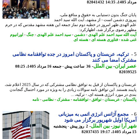
1، 14:35
82041432
ان جنگ بدون دستیابی به حقوق و منافع ملی،
وزی دشمن است - از مشهد، آیت الله سید احمد
 الهدی ظهر امروز در خطبه دوم نماز جمعه این هفته مشهد مقدس که در حرم
ر رضوی برگزار شد، اظهارکرد:
 الله سید احمد علم الهدی
-
دشمن
-
سید احمد علم الهدی
-
جنگ
-
اورانیوم
 شده
-
فناوری هسته ای
-
هسته ای
ترکیه، عربستان و پاکستان امروز در جده توافقنامه نظامی
رک امضا می کنند
 ایران
-
بین الملل
-
36 ساعت پیش - جمعه 16 مرداد 1405، 08:25
82039
عربستان و پاکستان از قبل به توافق نظامی مشترکی که در سال 2025 اعلام شد،
بند هستند. این توافق نامه سوالات زیادی را به ویژه در مورد احتمال گنجاندن
 در مورد انرژی هسته ای، - ترکیه، ...
ستان
-
عربستان
-
توافق
-
توافقنامه
-
مشترک
-
نظامی
-
نامه
مجمع آژانس انرژی اتمی به میزبانی
یکا اوایل شهریور برگزار می شود
 آرا نیوز
-
بین الملل
-
2 روز پیش - پنجشنبه
82037435