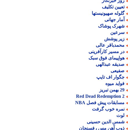
وز خبرنگار
عیین تکلیف
لوله صهیونیستها
مار جهانی
هرک پوشاک
رعین
یر پوشش
حمدباقر عالی
ر مسیر کارآفرینی
واپیمای فوق سبک
دیقه عبدالهی
فیعی
گوار اف تایپ
واید میوه
من تبریز
Red Dead Redemption 
سابقات پیش فصل NBA
مره خوب گرفت
وت
مس الدین حسینی
وب آهن مس رفسنجان