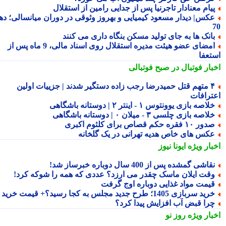
یام معنادار تاجرنیا پس از جدایی رامین از استقلال
کس| دیدار مسعود کیمیایی و بهروز وثوقی در دوران میانسالی؛ دهه
انک ها به جای تولید مسکن بنگاه داری می کنند
امضای عضو هیئت مدیره استقلال روی اسناد مالی، 9 ماه پس از
تعفا
بار فوتبال در صبح فوتبالی
۴ متهم قتل حمیدرضا رجب زاده دستگیر شدند | جزییات اولین
ترافات
لاصه بازی یوونتوس ۱ - اینتر ۲ | دوستانه باشگاهی
لاصه بازی چلسی ۳ - میلان ۰ | دوستانه باشگاهی
ور ۱۰ فقره حکم قصاص برای کلثوم اکبری
کس های خاص هدیه تهرانی در یک گلخانه
بار ویژه
ایونا نیوز
قاشی گمشده پس از 400 سال دوباره خبرساز شد!
قت ایلان ماسک چقدر می ارزد؟ عددی که همه را شوکه کرد!
یمت مواد غذایی دوباره اوج گرفت
ید سربازی 1405؛ طرح جدید مجلس به کجا رسید؟+ قیمت خرید
را قبض آب افزایش پیدا کرد؟
بار ویژه
روز نو