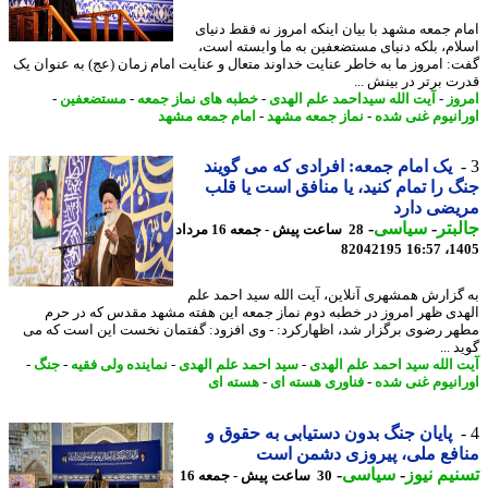
م جمعه مشهد با بیان اینکه امروز نه فقط دنیای
ام، بلکه دنیای مستضعفین به ما وابسته است،
: امروز ما به خاطر عنایت خداوند متعال و عنایت امام زمان (عج) به عنوان یک
ت برتر در بینش ...
وز
-
آیت الله سیداحمد علم الهدی
-
خطبه های نماز جمعه
-
مستضعفین
-
انیوم غنی شده
-
نماز جمعه مشهد
-
امام جمعه مشهد
یک امام جمعه: افرادی که می گویند
 را تمام کنید، یا منافق است یا قلب
ضی دارد
بتر
-
سیاسی
-
28 ساعت پیش - جمعه 16 مرداد
82042195
1405
گزارش همشهری آنلاین، آیت الله سید احمد علم
دی ظهر امروز در خطبه دوم نماز جمعه این هفته مشهد مقدس که در حرم
ر رضوی برگزار شد، اظهارکرد: - وی افزود: گفتمان نخست این است که می
 ...
 الله سید احمد علم الهدی
-
سید احمد علم الهدی
-
نماینده ولی فقیه
-
جنگ
-
انیوم غنی شده
-
فناوری هسته ای
-
هسته ای
پایان جنگ بدون دستیابی به حقوق و
فع ملی، پیروزی دشمن است
یم نیوز
-
سیاسی
-
30 ساعت پیش - جمعه 16