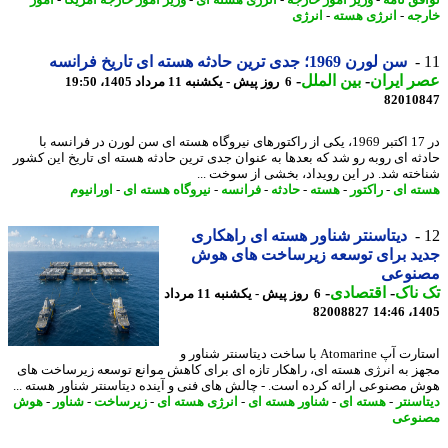
جه
-
انرژی هسته
-
انرژی
سن لورن 1969؛ جدی ترین حادثه هسته ای تاریخ فرانسه
 ایران
-
بین الملل
-
6 روز پیش - یکشنبه 11 مرداد 1405، 19:50
82010
در 17 اکتبر 1969، یکی از راکتورهای نیروگاه هسته ای سن لورن در فرانسه با
ثه ای روبه رو شد که بعدها به عنوان جدی ترین حادثه هسته ای تاریخ این کشور
خته شد. در این رویداد، بخشی از سوخت ...
ه ای
-
راکتور
-
هسته
-
حادثه
-
فرانسه
-
نیروگاه هسته ای
-
اورانیوم
دیتاسنتر شناور هسته ای راهکاری
ید برای توسعه زیرساخت های هوش
نوعی
ناک
-
اقتصادی
-
6 روز پیش - یکشنبه 11 مرداد
82008827
1405
استارت آپ Atomarine با ساخت دیتاسنتر شناور و
ز به انرژی هسته ای، راهکار تازه ای برای کاهش موانع توسعه زیرساخت های
 مصنوعی ارائه کرده است. - چالش های فنی و آینده دیتاسنتر شناور هسته ...
اسنتر
-
هسته ای
-
شناور هسته ای
-
انرژی هسته ای
-
زیرساخت
-
شناور
-
هوش
نوعی