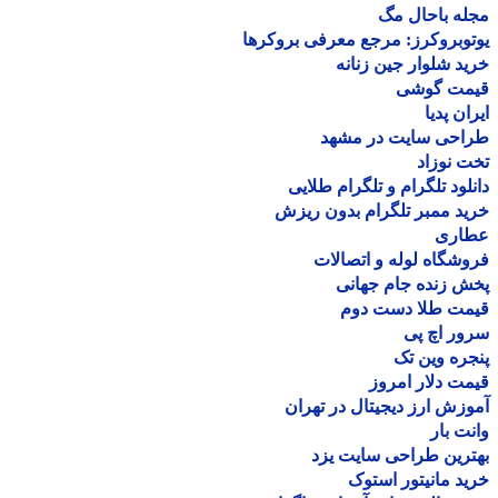
ه باحال مگ
وبروکرز: مرجع معرفی بروکرها
د شلوار جین زنانه
مت گوشی
ان پدیا
احی سایت در مشهد
 نوزاد
لود تلگرام و تلگرام طلایی
د ممبر تلگرام بدون ریزش
اری
شگاه لوله و اتصالات
 زنده جام جهانی
مت طلا دست دوم
ر اچ پی
ره وین تک
ت دلار امروز
زش ارز دیجیتال در تهران
ت بار
رین طراحی سایت یزد
د مانیتور استوک