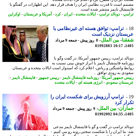
م است تا قدرت نظامی ایران را هدف قرار دهد. این اظهارات در گفتگو با
ننشال تایمز منتشر شده است.
مپ
-
دونالد ترامپ
-
ایالات متحده
-
ایران
-
کرد
-
آمریکا و عربستان
-
اوکراین
ترامپ: توافق هسته ای غیرنظامی با
بستان نزدیک است
نا
-
بین الملل
-
8 روز پیش - جمعه 9 مرداد
81992883
1405
الد ترامپ، رییس جمهور آمریکا، در گفت وگو با
نامه فایننشال تایمز با ابراز خوش بینی نسبت به
بط واشنگتن و ریاض، اعلام کرد که امیدوار است ایالات متحده و عربستان
دی به زودی توافق ...
س جمهور آمریکا
-
روزنامه فایننشال تایمز
-
رییس جمهور
-
فایننشال تایمز
-
ستان سعودی
-
انرژی هسته ای
-
ایالات متحده
ترامپ آرزویش برای شکست ایران را
ار کرد
اران
-
بین الملل
-
9 روز پیش - جمعه 9 مرداد
81992092
1405
الد ترامپ در گفت و گو با فایننشال تایمز مدعی
 ما ایران را با شکست سختی روبه رو می کنیم. -