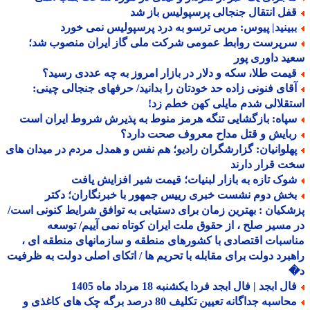
فل انتقال جنجالی پرسپولیس باز شد
بینید| پیوس: مربی ترسو به درد پرسپولیس نمی خورد
رپرست روابط عمومی شرکت ملی گاز ایران منصوب شد؛
د داوری پور
یمت طلا، سکه و دلار در بازار امروز به چه عددی رسید؟
قای فنونی زاده حد خودتان را بدانید/ حرفهای جنجالی چینی:
قلالی شدم مایلی کهن خطم زد!
پاه: بازگشایی تنگه هرمز منوط به پذیرش شروط ایران است
بایش و قتل مداح معروف صحت دارد؟
هلوانیان: گزارشگران رادیو؛ هم نفس و همدل مردم در میدان های
 قرار دارند
وک تازه به بازار لبنیات؛ قیمت شیر افزایش یافت
خش دوم نشست خبری رییس جمهور با خبرنگاران؛ دکتر
کیان : بهترین زمان برای دستیابی به توافق شرایط کنونی است/
مسیر صلح ، از حقوق ملت ایران کوتاه نمی آییم/ توسعه
سبات اقتصادی با کشورهای منطقه و سازمانهای منطقه ای ،
برد دولت برای مقابله با تحریم ها / اتکای اصلی دولت به ظرفیت
ل ابجد | فال ابجد فردا یکشنبه 18 مرداد ماه 1405
محاسبه جداگانه تعیین تکلیف 80 درصد برگه چک های کاغذی و