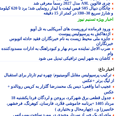
ری فالوین A9L مدل 2027 رسماً معرفی شد
چانگان دیپال S05 فیس لیفت با لیدار رونمایی شد؛ برد تا 620 کیلومتر
 سریع 30–80٪ در کمتر از 15 دقیقه
بار ویژه
تسنیم نیوز
رود فرمانده تروریست های آمریکایی به تل آویو
ژدهاکش به پرسپولیس پیوست
ایزه ملی محیط زیست به نام خبرنگاران فقید حادثه اتوبوس
رنگاران
رب الاجل نماینده مردم بهار و کبودراهنگ به ادارات مسدودکننده
م
اشان به شهر ایمن ترافیکی تبدیل می شود
ار داغ:
رکیب پرسپولیس مقابل آلومینیوم/ چهره تیم تارتار برای استقبال
لیگ برتر +عکس
جیب اما واقعی؛ دیس بک محمدرضا گلزار به کریس رونالدو +
س
جدول قطعی برق شهرکرد، بروجن و لردگان فردا یکشنبه 18
مرداد 1405 +برنامه خاموشی فلارد، فارسان، کوهرنگ، فرخشهر،
میرزا و... (چهارمحال و بختیاری )
اجرای یک خبر از سردار وحیدی در مورد ساخت بمب اتمی