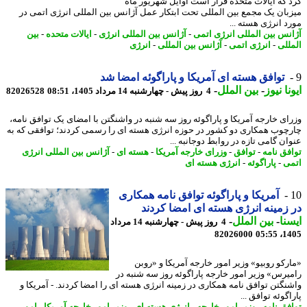
 که ایالات متحده قرار است اوایل شهریور ماه
بان یک مجمع بین المللی تحت ابتکار عمل آژانس بین المللی انرژی اتمی در
د انرژی هسته ...
نس بین المللی انرژی اتمی
-
آژانس بین المللی انرژی
-
ایالات متحده
-
بین
للی
-
انرژی اتمی
-
آژانس بین المللی
-
انرژی
توافق هسته ای آمریکا و پاراگوئه امضا شد
نا نیوز
-
بین الملل
-
4 روز پیش - چهارشنبه 14 مرداد 1405، 08:51
82026528
ای خارجه آمریکا و پاراگوئه روز سه شنبه در واشنگتن با امضای یک توافق نامه،
چوب همکاری دو کشور در حوزه انرژی هسته ای را رسمی کردند؛ توافقی که به
ان گامی تازه در روابط دوجانبه ...
فق نامه
-
توافق
-
وزرای خارجه آمریکا
-
هسته ای
-
آژانس بین المللی انرژی
ی
-
پاراگوئه
-
انرژی هسته ای
آمریکا و پاراگوئه توافق نامه همکاری
زمینه انرژی هسته ای امضا کردند
نا
-
بین الملل
-
4 روز پیش - چهارشنبه 14 مرداد
82026000
1405
رکو روبیو» وزیر امور خارجه آمریکا و «روبن
یرس» وزیر امور خارجه پاراگوئه روز سه شنبه در
نگتن توافق نامه همکاری در زمینه انرژی هسته ای را امضا کردند. - آمریکا و
گوئه توافق ...
فق نامه
-
وزیر امور خارجه
-
انرژی هسته ای
-
وزیر امور خارجه آمریکا
-
امور