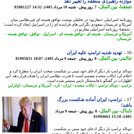
زنه راهبردی منطقه را تغییر دهد
نا
-
بین الملل
-
7 روز پیش - شنبه 10 مرداد 1405، 14:32
82001227
نامه اسراییلی «معاریو» در تحلیلی نوشت توافق هسته ای غیرنظامی میان
یکا و عربستان سعودی نگرانی های فزاینده ای را در اسراییل ایجاد کرده است؛
قنا- روزنامه اسراییلی معاریو در ...
یکا و عربستان
-
هسته ای
-
توافق هسته ای
-
اسراییل
-
توافق
-
توافق هسته
-
ستان
تهدید شدید ترامپ علیه ایران
بتر
-
بین الملل
-
8 روز پیش - جمعه 9 مرداد 1405، 18:07
81995631
الد ترامپ بار دیگر ادعای خود مبنی بر شکست سخت ایران را مطرح کرد و
ام کرد ایالات متحده مصمم است تا قدرت نظامی ایران را هدف قرار دهد. این
ارات در گفتگو با فایننشال تایمز منتشر شده است.
مپ
-
دونالد ترامپ
-
ایالات متحده
-
ایران
-
کرد
-
آمریکا و عربستان
-
اوکراین
ترامپ: ایران آماده شکست بزرگ
د!
ناک
-
بین الملل
-
8 روز پیش - جمعه 9 مرداد
81994663
1405
الد ترامپ بار دیگر ادعای خود مبنی بر شکست
 ایران را مطرح کرد و اعلام کرد ایالات متحده