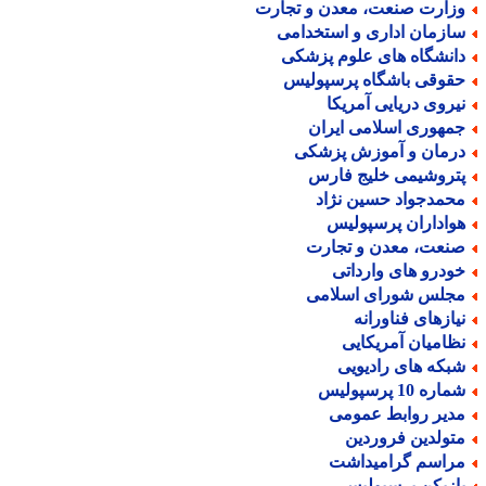
زارت صنعت، معدن و تجارت
ازمان اداری و استخدامی
انشگاه های علوم پزشکی
قوقی باشگاه پرسپولیس
یروی دریایی آمریکا
مهوری اسلامی ایران
رمان و آموزش پزشکی
تروشیمی خلیج فارس
حمدجواد حسین نژاد
واداران پرسپولیس
نعت، معدن و تجارت
ودرو های وارداتی
جلس شورای اسلامی
یازهای فناورانه
ظامیان آمریکایی
بکه های رادیویی
اره 10 پرسپولیس
دیر روابط عمومی
تولدین فروردین
راسم گرامیداشت
ازیکن پرسپولیس