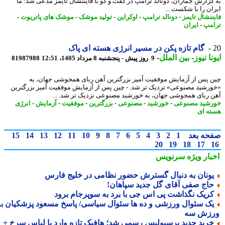
گزارش جماران، دونالد ترامپ در گفت و گو با فایننشال تایمز مدعی شد: ما
ان را با شکست ...
ننشال تایمز
-
دونالد ترامپ
-
اوکراین
-
تولید موشک
-
موشک های پاتریوت
-
مپ
-
ایران
گام تازه پکن در مسیر انرژی هسته ای پاک
نا نیوز
-
بین الملل
-
9 روز پیش - پنجشنبه 8 مرداد 1405، 12:51
81987988
 پس از آزمایش موفقیت آمیز بزرگترین آهن ربای همجوشی جهان، به
رشید مصنوعی» نزدیک تر شد. - چین پس از آزمایش موفقیت آمیز بزرگترین
 ربای همجوشی جهان، به خورشید مصنوعی نزدیک تر شد. ...
شید مصنوعی
-
خورشید
-
مصنوعی
-
بزرگترین
-
موفقیت
-
آزمایش
-
انرژی
ه ای
حه بعد
1
2
3
4
5
6
7
8
9
10
11
12
13
14
15
20
19
18
17
بار ویژه
سرنویس
ونان به دنبال گسترش حضور نظامی در خلیج فارس
اج صفی آقای گل جدید سپاهان!
ریک نگذاشت پی اس جی با برد به سوپرجام برود
ک سئوال ورزشی و ده ها سئوال سیاسی/ پاسخ مسعود پزشکیان به
زش سه
رید جدید پرسپولیس رسمی شد؛ هافبک تازه وارد با لباس سرخ +