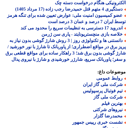
ترونیکی هنگام درخواست دسته چک
یری 4 متهم قتل حمیدرضا رجب زاده (17 مرداد 1405)
ضو کمیسیون امنیت ملی: عوارض تعیین شده برای تنگه هرمز
ران 7 درصد و عمان 3 درصد است
د 17 دسترسی به تنظیمات سریع را محدود می کند
لاصه بازی منچستریونایتد - پاری سن ژرمن
دانستنی ها و تکنولوژی روز | 3 روش شارژ گوشی بدون نیاز به
ز برق در مواقع اضطراری؛ از پاوربانک تا شارژ با نور خورشید /
شارژ گوشی بدون برق شد؛ 3 راهکار ساده برای مواقع قطعی برق
فر؛ پاوربانک سریع، شارژر خورشیدی و شارژ با نیروی پدال
ضوعات داغ:
وابط عمومی
رکت ملی گاز ایران
یم فوتبال پرسپولیس
رکت ملی گاز
هترین فیلم
یروهای شرکتی
حمدرضا گلزار
شست خبری رییس جمهور