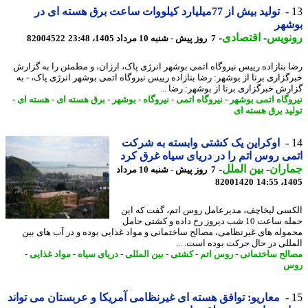
تولید بیش از 77میلیارد کیلووات ساعت برق هسته ای در
شهر
نویس
-
اقتصادی
-
7 روز پیش - شنبه 10 مرداد 1405، 23:48
82004522
 بنازاده رییس نیروگاه اتمی بوشهر انرژی پاک، ارزان، و مطمئن را به گزارش
گزاری برنا از بوشهر: رضا بنازاده رییس نیروگاه اتمی بوشهر انرژی پاک، - به
رش خبرگزاری برنا از بوشهر: رضا ...
وگاه اتمی بوشهر
-
نیروگاه اتمی
-
نیروگاه
-
بوشهر
-
برق هسته ای
-
هسته ای
-
ید برق هسته ای
اوکراین یک کشتی وابسته به شرکت
ی روس اتم را در دریای سیاه غرق کرد
اران
-
بین الملل
-
7 روز پیش - شنبه 10 مرداد
82001420
1405
سی لیخاچف، مدیرعامل روس اتم، گفت که این
حمله ساعت 10 شب دیروز رخ داده و کشتی حامل
وله های غیرنظامی، مصالح ساختمانی و مواد غذایی بوده و در آب های بین
للی در حال حرکت بوده است. ...
لح ساختمانی
-
روس اتم
-
کشتی
-
بین المللی
-
دریای سیاه
-
مواد غذایی
-
س
معاریو: توافق هسته ای غیرنظامی آمریکا و عربستان می تواند