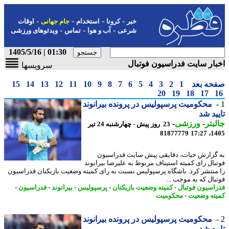
-
-
-
-
خبر
کرونا
استخدام
جام جهانی
اوقات
-
-
-
شرعی
آب و هوا
تماس
ویدئوهای ورزشی
01:30 | 1405/5/16
ار سایت فدراسیون فوتبال
سرویسها
حه بعد
1
2
3
4
5
6
7
8
9
10
11
12
13
14
15
20
19
18
17
محکومیت پرسپولیس در پرونده بیرانوند
ید شد
بتر
-
ورزشی
-
23 روز پیش - چهارشنبه 24 تیر
81877779
1405
گزارش حیات، دقایقی پیش سایت فدراسیون
بال رای کمیته استیناف مربوط به علیرضا بیرانوند
منتشر کرد. باشگاه پرسپولیس نسبت به رای کمیته وضعیت بازیکنان فدراسیون
بال که به موجب ...
اسیون فوتبال
-
کمیته وضعیت بازیکنان
-
پرسپولیس
-
بیرانوند
-
فدراسیون
-
ته وضعیت
-
محکومیت
محکومیت پرسپولیس در پرونده بیرانوند
ید شد