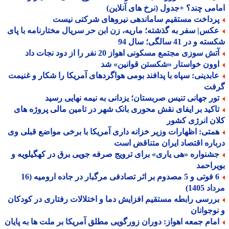
می چند؟ +جدول (نرخ های آنلاین)
رداخت مستقیم ساماندهی نیروهای شرکتی نیست
کس| سفر به گذشته؛ ماریه، زن ابن حر سریال مختارنامه با پای
و در 41 سالگی؛ سال 94
ش سوزی مجتمع مسکونی اهواز 20 نفر را از دود نجات داد
وون خواستار «شکستن قوانین» شد
ابدینی: سپاه با پدافند بومی هواگردهای آمریکا را شکار و غنیمت
فت
ور جهانی تنیس صربستان؛ یزدانی به نیمه نهایی رسید
اکید بر ایفای نقش محوری بانک شهر در تامین مالی پروژه های
ن انرژی کشور
متی: اظهارات وزیر خزانه داری آمریکا با برخی مواضع قبلی وی
اره اقتصاد ایران متناقض است
شنواره «هی یاری» برای ترویج صرفه جویی برق در کهگیلویه و
راحمد
6 فوتی و 5 مصدوم بر اثر تصادفی مرگبار در جاده ارومیه (16
 1405)
ررسی رابطه مستقیم افزایش دما و اختلالات رفتاری در کودکان
وجوانان
مام جمعه اهواز: دوران زورگویی مطلق آمریکا بر ملت ها به پایان