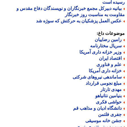
یده است
یانیه دبیرکل مجمع خبرنگاران و نویسندگان دفاع مقدس و
ومت به مناسبت روز خبرنگار
کس العمل پزشکیان به حرکتش که سوژه شد
ضوعات داغ:
امین رضاییان
ریال مختارنامه
زیر خزانه داری آمریکا
قتصاد ایران
لم و فناوری
زانه داری آمریکا
اماندهی نیروهای شرکتی
بلغ نجومی قرارداد
هدی تارتار
نیامین نتانیاهو
واشی فکری
انشگاه ادیان و مذاهب قم
فری فلتمن
شن خانه موسیقی
یب زمینی تنوری پنیری