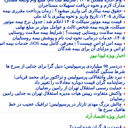
ارک لازم و نحوه دریافت تسهیلات مستاجران
قوق بیمه بیکاری کی واریز میشود؟ | زمان پرداخت مقرری بیمه
تاریخ واریز و نحوه پیگیری با کد ملی
قیمت بیمه موتور سیکلت ۱۴۰۵ اعلام شد | جدول نرخ بیمه موتور
کلت، هزینه بیمه شخص ثالث و عوامل موثر بر مبلغ نهایی
یمه سلامت روستایی چیست؟ | شرایط بیمه سلامت روستایی
نحوه ثبت نام و پوشش بیمه روستاییان
بیمه اس او اس چیست؟ | معرفی کامل بیمه SOS، خدمات بیمه اس
 اس و مزایای آن برای بیمه شدگان
بار ویژه
ایونا نیوز
دردسر 90 میلیاردی پرسپولیس؛ دنیل گرا برای جدایی از سرخ ها
ط سنگین گذاشت
برد نقل وانتقالاتی پرسپولیس و تراکتور برای محمد قربانی؛
ایتنامه گران قیمت دوباره معادلات را تغییر داد
مایت رسمی استقلال تهران از رامین رضاییان
اکنش متفاوت رییس هیات مدیره استقلال تهران به جدایی رامین
اییان
الش بزرگ مهدی تارتار در پرسپولیس؛ ترافیک عجیب در خط
فبک سرخ ها
بار ویژه
اقتصاد آزاد
یمت برق گران شده است؟