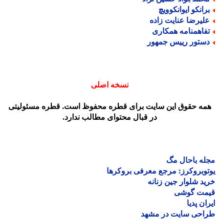
رانکو ایوانکوویچ
لیرضا عنایت زاده
فاهمنامه همکاری
ستور رییس جمهور
نسخه اصلی
مه حقوق این سایت برای قطره محفوظ است. قطره مسئولیتی
در قبال محتوای مطالب ندارد.
ه باحال مگ
وبروکرز: مرجع معرفی بروکرها
د شلوار جین زنانه
مت گوشی
ان پدیا
احی سایت در مشهد