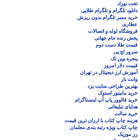
 نوزاد
لود تلگرام و تلگرام طلایی
د ممبر تلگرام بدون ریزش
اری
شگاه لوله و اتصالات
 زنده جام جهانی
مت طلا دست دوم
ر اچ پی
ره وین تک
ت دلار امروز
زش ارز دیجیتال در تهران
ت بار
رین طراحی سایت یزد
د مانیتور استوک
د فالوور پاپ آپ اینستاگرام
یای تبلیغاتی
ید سالت
نه چاپ کتاب با ارزان ترین قیمت
 کتاب ویژه رتبه بندی معلمان
موزیک