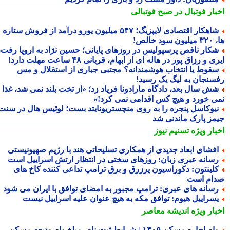
بار فوتبال در صبح فوتبالی
شاهکار اقتصادی لایپزیگ؛ ۵۴۷ میلیون یورو درآمد از فروش ستاره
سود خالص!
کار ناقص پرسپولیس در روزهای پایانی؛ حسین نژاد به اروپا رفت،
ی و رزاق پور در هاله ای از ابهام، قربانی ۴۸ ساعت مهلت دارد!
قوط یا انتخاب هوشمندانه؟ مجتبی جباری از استقلال و مس
سنجان به لیگ یک رسید!
ش سال بعد، دادگاه مارادونا فریاد زد؛ «از تخت بلند نمی شد، غذا
ی خورد و هیچ کس اقدامی نمی کرد!»
یوکاسل پنجره را به روی منچستریونایتد بست؛ لوئیس هال در سنت
مز پارک ماندنی شد
بار ویژه
تسنیم نیوز
فشای ابعاد جدیدی از همکاری تسلیحاتی هند با رژیم صهیونیستی
سانه عبری زبان: روزهای سختی در انتظار ارتش اسراییل است
لینتون: دکوراسیون پرزرق و برق ترامپ تداعی کننده کاخ های
ام است
سانه های عبری: ترامپ مجبور به امضای توافق با ایران می شود
سراییل هیوم: توافق مکه به هیچ عنوان علیه اسراییل نیست
بار ویژه
اندیشه معاصر
وام اجاره مسکن ۱۴۰۵ | شرایط ثبت نام، مبلغ وام ودیعه مسکن،