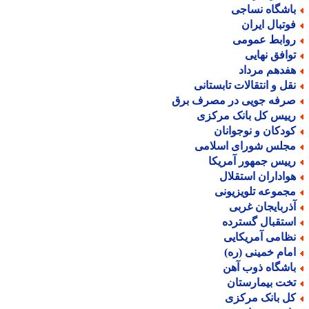
اشگاه نساجی
وتبال ایران
وابط عمومی
وافق نهایی
فدهم مرداد
قل و انتقالات تابستانی
رفه جویی در مصرف برق
ییس کل بانک مرکزی
ودکان و نوجوانان
جلس شورای اسلامی
ییس جمهور آمریکا
واداران استقلال
جموعه تلویزیونی
ذربایجان غربی
ستقبال گسترده
ظامی آمریکایی
مام خمینی (ره)
اشگاه ذوب آهن
خت بیمارستان
ل بانک مرکزی