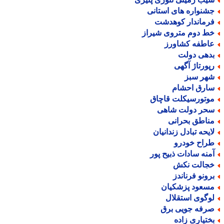
شنواره های استانی
رماندار کوهدشت
ط دوم متروی شیراز
اطفه کشاورز
دهی دولت
پورتاژ آگهی
هر سبز
ارق احشام
وتورسیکلت قاچاق
حر دولت شاهی
ناطق بحرانی
ایحه تبادل زندانیان
راح خودرو
منه سادات ذبیح پور
جالت نکش
رونو فرناندز
سعود پزشکیان
وگوی استقلال
رفه جویی برق
ختیاری زاده