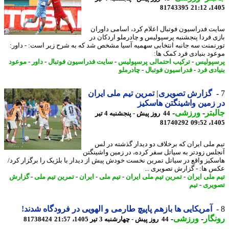
81743395
1405
ت فدراسیون فوتبال اعلام کرد، اسامی داوران
ی فردا پنجشنبه پرسپولیس و چادرملو اردکان در
نمنت سه جانبه انتخابی سهمیه آسیا مشخص شد که به شرح زیر است: - داور:
ود بنیادی فرد کمک ها:
پولیس
-
ترکیب احتمالی پرسپولیس
-
سایت فدراسیون فوتبال
-
داور
-
موعود
ادی فرد
-
فدراسیون فوتبال
-
چادرملو
گزارش تصویری| تمرین تیم ملی ایران
زمین واشینگتن هاسکیز
بتر
-
ورزشی
-
44 روز پیش - پنجشنبه 4 تیر
81740292
1405
 ملی ایران که برخلاف دو دیدار گذشته در لس
لس زودتر به سیاتل سفر کرده، در زمین واشینگتن
کیز واقع در سیاتل تمرین نخست خودش پیش از دیدار با بلژیک را برگزار کرد/
 ها: - گزارش تصویری ...
 ملی ایران
-
تمرین تیم ملی ایران
-
تیم ملی
-
ایران
-
تمرین تیم ملی
-
گزارش
یری
-
تیم
آمریکایی ها بازهم پاپیچ طارمی و الهویی در فرودگاه شدند!
گار
-
ورزشی
-
44 روز پیش - چهارشنبه 3 تیر 1405، 21:57
81738424