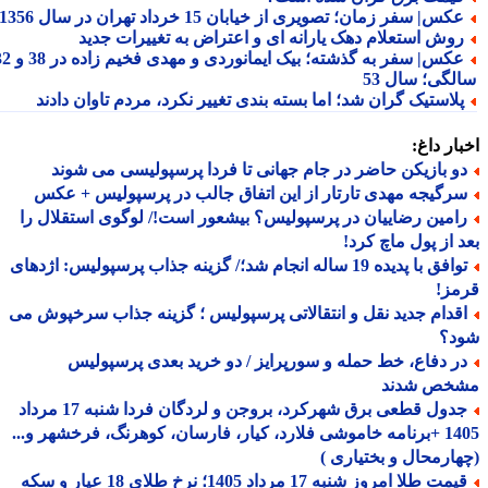
کس| سفر زمان؛ تصویری از خیابان 15 خرداد تهران در سال 1356
وش استعلام دهک یارانه ای و اعتراض به تغییرات جدید
عکس| سفر به گذشته؛ بیک ایمانوردی و مهدی فخیم زاده در 38 و 32
لگی؛ سال 53
لاستیک گران شد؛ اما بسته بندی تغییر نکرد، مردم تاوان دادند
ار داغ:
و بازیکن حاضر در جام جهانی تا فردا پرسپولیسی می شوند
رگیجه مهدی تارتار از این اتفاق جالب در پرسپولیس + عکس
امین رضاییان در پرسپولیس؟ بیشعور است!/ لوگوی استقلال را
 از پول ماچ کرد!
توافق با پدیده 19 ساله انجام شد؛/ گزینه جذاب پرسپولیس: اژدهای
مز!
قدام جدید نقل و انتقالاتی پرسپولیس ؛ گزینه جذاب سرخپوش می
د؟
ر دفاع، خط حمله و سورپرایز / دو خرید بعدی پرسپولیس
خص شدند
جدول قطعی برق شهرکرد، بروجن و لردگان فردا شنبه 17 مرداد
1405 +برنامه خاموشی فلارد، کیار، فارسان، کوهرنگ، فرخشهر و...
ارمحال و بختیاری )
قیمت طلا امروز شنبه 17 مرداد 1405؛ نرخ طلای 18 عیار و سکه