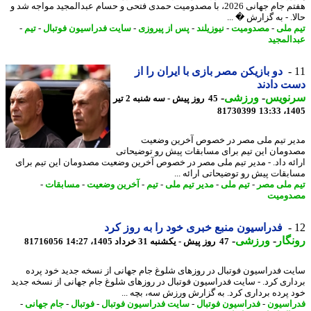
هفتم جام جهانی 2026، با مصدومیت حمدی فتحی و حسام عبدالمجید مواجه شد و
. - به گزارش � ...
 ملی
-
مصدومیت
-
نیوزیلند
-
پس از پیروزی
-
سایت فدراسیون فوتبال
-
تیم
-
المجید
دو بازیکن مصر بازی با ایران را از
 دادند
نویس
-
ورزشی
-
45 روز پیش - سه شنبه 2 تیر
81730399
1405
ر تیم ملی مصر در خصوص آخرین وضعیت
ومان این تیم برای مسابقات پیش رو توضیحاتی
ئه داد. - مدیر تیم ملی مصر در خصوص آخرین وضعیت مصدومان این تیم برای
بقات پیش رو توضیحاتی ارائه ...
 ملی مصر
-
تیم ملی
-
مدیر تیم ملی
-
تیم
-
آخرین وضعیت
-
مسابقات
-
ومیت
فدراسیون منبع خبری خود را به روز کرد
گار
-
ورزشی
-
47 روز پیش - یکشنبه 31 خرداد 1405، 14:27
81716056
ت فدراسیون فوتبال در روزهای شلوغ جام جهانی از نسخه جدید خود پرده
اری کرد. - سایت فدراسیون فوتبال در روزهای شلوغ جام جهانی از نسخه جدید
 پرده برداری کرد. به گزارش ورزش سه، بچه ...
اسیون
-
فدراسیون فوتبال
-
سایت فدراسیون فوتبال
-
فوتبال
-
جام جهانی
-