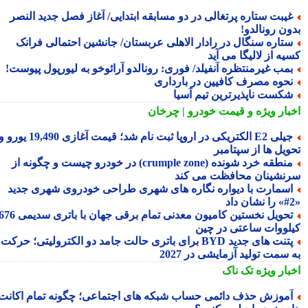
یبت ستاره پرتغالی در دو مسابقه ابتدایی/ آغاز فصل جدید النصر
ون رونالدو!
تاره سنگال در رادار الاهلی عربستان/ جانشین احتمالی فرانک
ه از لالیگا می آید
مب غیرمنتظره آنفیلد/ فوری: رونالدو آرائوخو به لیورپول پیوست!
حوه مصرف کافیین در بارداری
کست ناپذیرترین تیم آسیا
بار ویژه
و قیمت خودرو | چرخان
جیلی E2 الکتریکی در اروپا ثبت نام شد؛ قیمت آغازی 19,490 یورو و
ویل ها از سپتامبر
منطقه خرد شونده (crumple zone) در خودرو چیست و چگونه از
نشینان محافظت می کند
سمارت با دیواره نگاره های شهری طراحی خودروی شهری جدید
تحویل نخستین کامیون معدنی تمام برقی جهان با باتری سدیمی 676
لووات ساعتی در چین
پتنت های جدید BYD برای باتری حالت جامد دو الکترولیتی؛ حرکت
سمت تولید آزمایشی در 2027
بار ویژه
تک ناک
موزش حذف دائمی حساب شبکه های اجتماعی؛ چگونه تمام اکانت