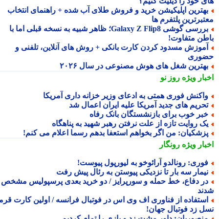
ی خود را دیلیت کنیم؟
هترین اپلیکیشن خرید و فروش طلای آب شده + راهنمای انتخاب
تبرترین پلتفرم ها
بررسی گوشی Galaxy Z Flip8؛ ظاهر شبیه به نسخه قبلی اما با
طن متفاوت!
موزش مسدود کردن کارت بانکی + روش های آنلاین، تلفنی و
وری
هترین شغل های هوش مصنوعی در سال ۲۰۲۶
بار ویژه
روز نو
اکنش فوری همتی به ادعای وزیر خزانه داری آمریکا
حریم های جدید آمریکا علیه ایران اعمال شد
بر خوب برای بازنشستگان بانک رفاه
ک روایت تازه از علت نرفتن رهبر شهید به پناهگاه
زشکیان: من اگر بخواهم استعفا بدهم رسما اعلام می کنم!
بار ویژه
رونگار
وری: رونالدو آرائوخو به لیورپول پیوست!
یمار سه بار تا نزدیکی پیوستن به رئال پیش رفت
ر دفاع، خط حمله و سورپرایز / دو خرید بعدی پرسپولیس مشخص
ند
ستفاده از فناوری اف وی اس در فوتبال فرانسه / اولین کارت قرمز
ل زد فوتبال جهان!
نصوریان: داور مشت زد و بازی را تمام کردیم