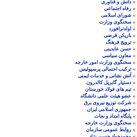
انش و فناوری
فاه اجتماعی
ورای اسلامی
خنگوی وزارت
ولدترافورد
ازیکن قرضی
رویج فرهنگ
سن عابدینی
عاون سیاسی
خنگوی وزارت امور خارجه
رکیب احتمالی پرسپولیس
تش نشانی و خدمات ایمنی
ستیار گابریل کالدرون
یم های فولاد خوزستان
ضو هیئت علمی دانشگاه
رکت توزیع نیروی برق
مهوری اسلامی ایران
ایگاه امداد و نجات
خنگوی وزارت خارجه
وابط عمومی سازمان
حمدجواد حسین نژاد