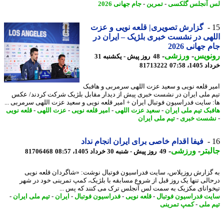
آنجلس گلکسی
-
تمرین
-
جام جهانی 2026
گزارش تصویری| قلعه نویی و عزت
هی در نشست خبری بلژیک – ایران در
جهانی 2026
نویس
-
ورزشی
-
48 روز پیش - یکشنبه 31
14، 07:58
81713222
ر قلعه نویی و سعید عزت اللهی سرمربی و هافبک
 ملی ایران در نشست خبری پیش از دیدار مقابل بلژیک شرکت کردند/ عکس
 سایت فدراسیون فوتبال ایران + امیر قلعه نویی و سعید عزت اللهی سرمربی ...
بک تیم ملی ایران
-
سعید عزت اللهی
-
امیر قلعه نویی
-
عزت اللهی
-
قلعه نویی
ست خبری
-
تیم ملی ایران
فیفا اقدام خاصی برای ایران انجام نداد
بتر
-
ورزشی
-
49 روز پیش - شنبه 30 خرداد 1405، 08:57
81706468
گزارش روزپلاس، سایت فدراسیون فوتبال نوشت: «شاگردان قلعه نویی
الی تنها یک روز قبل از شروع مسابقه با بلژیک، کمپ تمرینی خود در شهر
وانای مکزیک به سمت لس آنجلس ترک می کنند که پس ...
ت فدراسیون فوتبال
-
قلعه نویی
-
فدراسیون فوتبال
-
ایران
-
تیم ملی ایران
-
 ملی
-
کمپ تمرینی