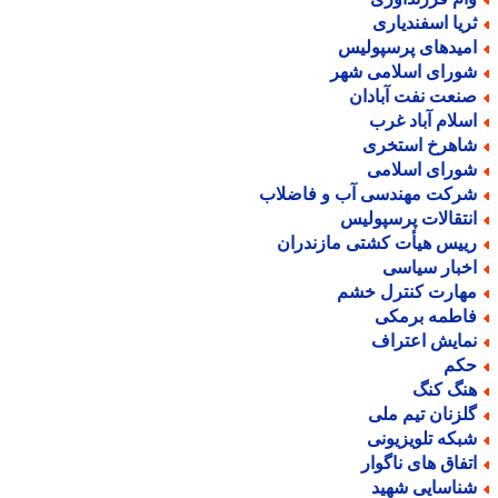
ریا اسفندیاری
میدهای پرسپولیس
ورای اسلامی شهر
نعت نفت آبادان
سلام آباد غرب
اهرخ استخری
ورای اسلامی
رکت مهندسی آب و فاضلاب
نتقالات پرسپولیس
ییس هیأت کشتی مازندران
خبار سیاسی
هارت کنترل خشم
اطمه برمکی
مایش اعتراف
کم
نگ کنگ
لزنان تیم ملی
بکه تلویزیونی
تفاق های ناگوار
ناسایی شهید