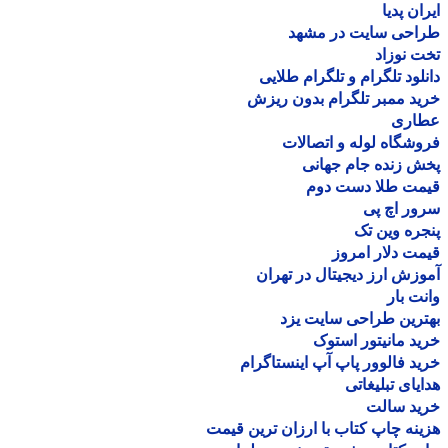
ان پدیا
احی سایت در مشهد
 نوزاد
لود تلگرام و تلگرام طلایی
د ممبر تلگرام بدون ریزش
اری
شگاه لوله و اتصالات
 زنده جام جهانی
مت طلا دست دوم
ر اچ پی
ره وین تک
ت دلار امروز
زش ارز دیجیتال در تهران
ت بار
رین طراحی سایت یزد
د مانیتور استوک
د فالوور پاپ آپ اینستاگرام
یای تبلیغاتی
ید سالت
نه چاپ کتاب با ارزان ترین قیمت