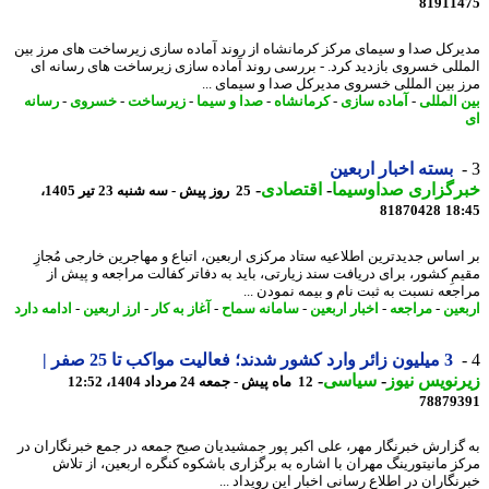
81911
رکل صدا و سیمای مرکز کرمانشاه از روند آماده سازی زیرساخت های مرز بین
للی خسروی بازدید کرد. - بررسی روند آماده سازی زیرساخت های رسانه ای
 بین المللی خسروی مدیرکل صدا و سیمای ...
 المللی
-
آماده سازی
-
کرمانشاه
-
صدا و سیما
-
زیرساخت
-
خسروی
-
رسانه
بسته اخبار اربعین
رگزاری صداوسیما
-
اقتصادی
-
25 روز پیش - سه شنبه 23 تیر 1405،
81870428
18
اساس جدیدترین اطلاعیه ستاد مرکزی اربعین، اتباع و مهاجرین خارجی مُجازِ
مِ کشور، برای دریافت سند زیارتی، باید به دفاتر کفالت مراجعه و پیش از
جعه نسبت به ثبت نام و بیمه نمودن ...
عین
-
مراجعه
-
اخبار اربعین
-
سامانه سماح
-
آغاز به کار
-
ارز اربعین
-
ادامه دارد
3 میلیون زائر وارد کشور شدند؛ فعالیت مواکب تا 25 صفر |
نویس نیوز
-
سیاسی
-
12 ماه پیش - جمعه 24 مرداد 1404، 12:52
78879
گزارش خبرنگار مهر، علی اکبر پور جمشیدیان صبح جمعه در جمع خبرنگاران در
ز مانیتورینگ مهران با اشاره به برگزاری باشکوه کنگره اربعین، از تلاش
گاران در اطلاع رسانی اخبار این رویداد ...