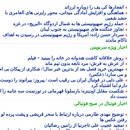
نفجارها کی یف را دوباره لرزاند
ماهنگی و افزایش آمادگی میدانی، محور رایزنی های العامری با
د شعبی
مله رژیم صهیونیستی ها به شمال اردوگاه «البریج» در غزه
جاوز جنگنده های صهیونیستی به جنوب لبنان
ردار حسن زاده: آمریکا و رژیم صهیونیستی در رسیدن به اهداف
ام ماندند
بار ویژه
سرنویس
وش خلاقانه کاشت هندوانه در خانه را ببینید + فیلم
ز عرش به فرش: مرد نابغه بدون تیم ماند
همترین خرید فصل بعد از بدترین خبر سال؛/ شکاری از پیکان بی ام
می سازد! (عکس)
لی دایی در فوتبال ایران بی رقیب است / پیروز: بیرانوند را دوست
م اما اشتباه کرد
کست مقابل اودینزه/ بارسلونا قهرمانی در تورنمنت سه جانبه را از
ت داد
بار فوتبال در صبح فوتبالی
وضیح مهدی طارمی درباره ارتباط با سحر قریشی و پشت پرده لو
تن عکس ها
مجید عجیب علی تاجرنیا از رامین رضائیان