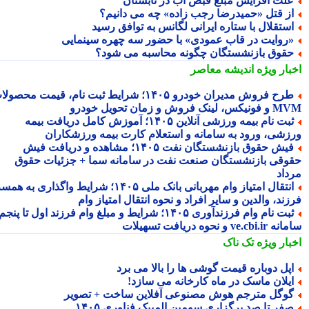
لت افزایش مبلغ قبض آب در تابستان
ز قتل «حمیدرضا رجب زاده» چه می دانیم؟
ستقلال با ستاره ایرانی لگانس به توافق رسید
روایت در قاب عمودی» با حضور سه چهره سینمایی
قوق بازنشستگان چگونه محاسبه می شود؟
بار ویژه
اندیشه معاصر
طرح فروش مدیران خودرو ۱۴۰۵؛ شرایط ثبت نام، قیمت محصولات
 لینک فروش و زمان تحویل خودرو
ثبت نام بیمه ورزشی آنلاین ۱۴۰۵؛ آموزش کامل دریافت بیمه
زشی، ورود به سامانه و استعلام کارت بیمه ورزشکاران
فیش حقوق بازنشستگان نفت ۱۴۰۵؛ مشاهده و دریافت فیش
وقی بازنشستگان صنعت نفت در سامانه سما + جزئیات حقوق
داد
انتقال امتیاز وام مهربانی بانک ملی ۱۴۰۵؛ شرایط واگذاری به همسر،
ند، والدین و سایر افراد و نحوه انتقال امتیاز وام
ثبت نام وام فرزندآوری ۱۴۰۵؛ شرایط و مبلغ وام فرزند اول تا پنجم،
ve.cb و نحوه دریافت تسهیلات
بار ویژه
تک ناک
پل دوباره قیمت گوشی ها را بالا می برد
یلان ماسک در ماه کارخانه می سازد!
وگل مترجم هوش مصنوعی آفلاین ساخت + تصویر
فر تا صد برگزاری سومین المپیک فناوری ۱۴۰۵