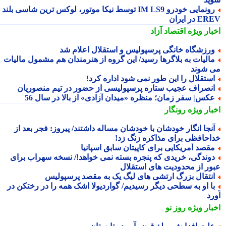
رونمایی خودرو IM LS9 توسط نیکا موتور، لوکس ترین شاسی بلند
 در ایران
بار ویژه
اقتصاد آزاد
رزشگاه خانگی پرسپولیس و استقلال اعلام شد
الیات به بلاگرها رسید/ این گروه از هنرمندان هم مشمول مالیات
 شوند
ستقلال را این طور نمی شود اداره کرد!
نصراف عجیب ستاره پرسپولیسی از حضور در تیم منصوریان
کس| سفر زمان؛ منظره «میدان آزادی» از بالا در سال 56
بار ویژه
رونگار
نجا انگار خودشان با خودشان مساله داشتند/ پیروز: فجر بعد از
احافظی برای مذاکره زنگ زد!
قصد آمریکایی برای کاپیتان سابق اسپانیا
وندگی، خریدی که پنجره بسته نمی خواهد!/ نسخه سهراب برای
ور از محدودیت های استقلال
نتقال بزرگ ارتشی های لیگ یک به مقصد پرسپولیس
ا او به سطحی دیگر رسیدیم/ گواردیولا اشک همه را در رختکن در
رد
بار ویژه
روز نو