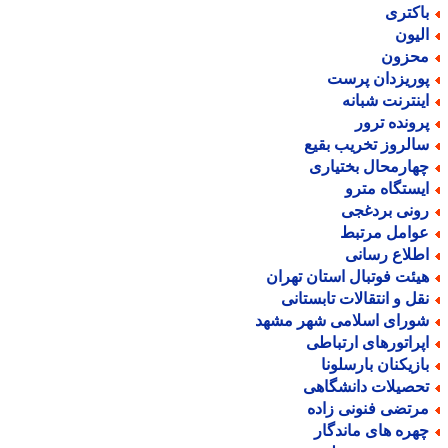
اکتری
لیون
حزون
وریزدان پرست
ینترنت شبانه
رونده ترور
الروز تخریب بقیع
هارمحال بختیاری
یستگاه مترو
ونی بردغجی
وامل مرتبط
طلاع رسانی
یئت فوتبال استان تهران
قل و انتقالات تابستانی
ورای اسلامی شهر مشهد
پراتورهای ارتباطی
ازیکنان بارسلونا
حصیلات دانشگاهی
رتضی فنونی زاده
هره های ماندگار