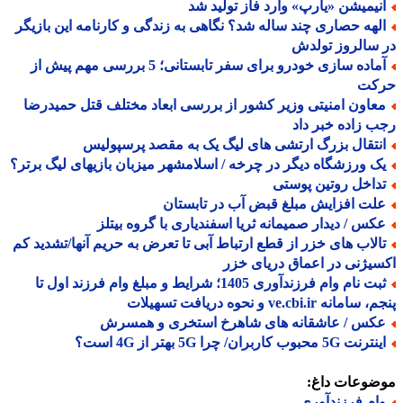
نیمیشن «یارپ» وارد فاز تولید شد
لهه حصاری چند ساله شد؟ نگاهی به زندگی و کارنامه این بازیگر
سالروز تولدش
آماده سازی خودرو برای سفر تابستانی؛ 5 بررسی مهم پیش از
کت
عاون امنیتی وزیر کشور از بررسی ابعاد مختلف قتل حمیدرضا
 زاده خبر داد
نتقال بزرگ ارتشی های لیگ یک به مقصد پرسپولیس
ک ورزشگاه دیگر در چرخه / اسلامشهر میزبان بازیهای لیگ برتر؟
داخل روتین پوستی
لت افزایش مبلغ قبض آب در تابستان
کس / دیدار صمیمانه ثریا اسفندیاری با گروه بیتلز
الاب های خزر از قطع ارتباط آبی تا تعرض به حریم آنها/تشدید کم
یژنی در اعماق دریای خزر
ثبت نام وام فرزندآوری 1405؛ شرایط و مبلغ وام فرزند اول تا
مانه ve.cbi.ir و نحوه دریافت تسهیلات
کس / عاشقانه های شاهرخ استخری و همسرش
نت 5G محبوب کاربران/ چرا 5G بهتر از 4G است؟
ضوعات داغ:
ام فرزندآوری