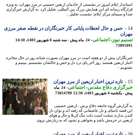
اندار ایلام امروز در نشستی از خادمان اربعین حسینی در مرز مهران، به ویژه
رگاه رسانه ای این همایش بزرگ بین المللی، تجلیل کرد. به گزارش خبرگزاری
 و سیمای مرکز ایلام؛ نشست تجلیل ...
حس و حال لحظات پایانی کار خبرنگاران در نقطه صفر مرزی
ران
یم نیوز
-
اجتماعی
-
24 ماه پیش - سه شنبه 6 شهریور 1403، 14:30
73891
نگاران بیش از دو هفته است در مرز مهران بصورت شبانه روز در حال مخابره
ار اربعین هستند. روز آخر پای درد دل و حس و حالشان نشستیم. ببینیم و
ویم. -
تازه ترین اخبار اربعین از مرز مهران
رگزاری دفاع مقدس
-
اجتماعی
-
24 ماه
کشنبه 4 شهریور 1403، 12:30
73854789
گزارش گروه جامعه دفاع پرس ، اربعین حسینی
 قصه ناتمام، و دل عاشقانی که رفته اند و توان دل
ن ندارند.سخت است دلت تنگ کربلا و حال و هوای
عین در حرمش باشد و بخواهی و نشود که به زیارتش بروی.
تازه ترین اخبار اربعین از مرز مهران