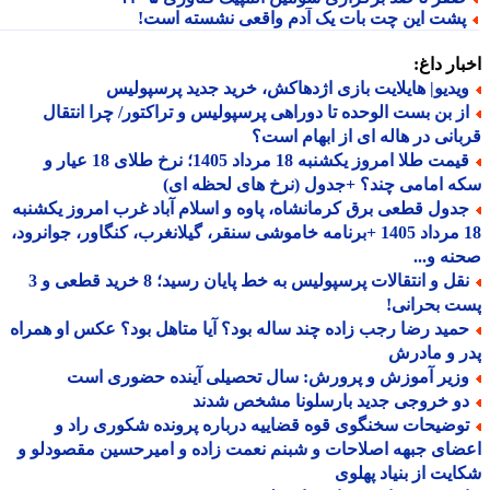
شت این چت بات یک آدم واقعی نشسته است!
ار داغ:
یدیو| هایلایت بازی اژدهاکش، خرید جدید پرسپولیس
ز بن بست الوحده تا دوراهی پرسپولیس و تراکتور/ چرا انتقال
انی در هاله ای از ابهام است؟
قیمت طلا امروز یکشنبه 18 مرداد 1405؛ نرخ طلای 18 عیار و
 امامی چند؟ +جدول (نرخ های لحظه ای)
دول قطعی برق کرمانشاه، پاوه و اسلام آباد غرب امروز یکشنبه
18 مرداد 1405 +برنامه خاموشی سنقر، گیلانغرب، کنگاور، جوانرود،
ه و...
نقل و انتقالات پرسپولیس به خط پایان رسید؛ 8 خرید قطعی و 3
 بحرانی!
مید رضا رجب زاده چند ساله بود؟ آیا متاهل بود؟ عکس او همراه
 و مادرش
زیر آموزش و پرورش: سال تحصیلی آینده حضوری است
و خروجی جدید بارسلونا مشخص شدند
وضیحات سخنگوی قوه قضاییه درباره پرونده شکوری راد و
ای جبهه اصلاحات و شبنم نعمت زاده و امیرحسین مقصودلو و
یت از بنیاد پهلوی