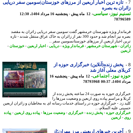
تازه ترین اخبار اربعین از مرزهای خوزستان|سومین سفر دریایی
ران به بصره
یم نیوز
-
سیاسی
-
12 ماه پیش - پنجشنبه 16 مرداد 1404، 12:30
78796
اندار ویژه شهرستان خرمشهر گفت:سومین سفر دریایی زائران به مقصد
بصره نیز انجام شد و حدود 300 نفر از زائران به خاک عراق منتقل شدند - تازه
ن اخبار اربعین از مرزهای خوزستانسومین سفر ...
ران
-
شهرستان خرمشهر
-
فرماندار ویژه
-
دریایی
-
اخبار اربعین
-
خوزستان
-
عین
پخش زنده(آنلاین) خبرگزاری حوزه از
لای معلی آغاز شد
ه نیوز
-
اجتماعی
-
12 ماه پیش - پنجشنبه 16
1، 00:37
78793968
خبرگزاری حوزه به صورت 24 ساعته پخش زنده از
لا و مراسم پیاده روی اربعین و وضعیت مرزها را
د زد. - خبرگزاری حوزه در راستای خدمات رسانه ای به مخاطبان و زائران اربعین
نی علیه السلام، ...
گزاری حوزه
-
پخش زنده
-
خبرگزاری
-
وضعیت مرزها
-
پیاده روی اربعین
-
پیاده
-
اربعین
آخرین خبرهای اربعینی مرز مهران؛از