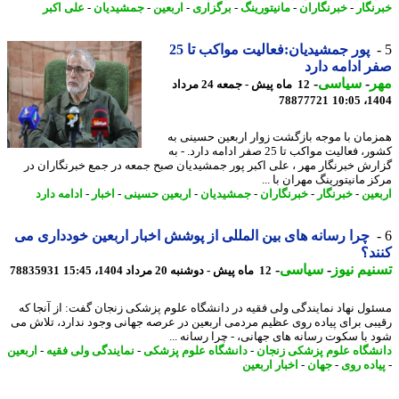
نگار
-
خبرنگاران
-
مانیتورینگ
-
برگزاری
-
اربعین
-
جمشیدیان
-
علی اکبر
پور جمشیدیان:فعالیت مواکب تا 25
 ادامه دارد
ر
-
سیاسی
-
12 ماه پیش - جمعه 24 مرداد
78877721
1404
مان با موجه بازگشت زوار اربعین حسینی به
کشور، فعالیت مواکب تا 25 صفر ادامه دارد. - به
رش خبرنگار مهر ، علی اکبر پور جمشیدیان صبح جمعه در جمع خبرنگاران در
 مانیتورینگ مهران با ...
عین
-
خبرنگار
-
خبرنگاران
-
جمشیدیان
-
اربعین حسینی
-
اخبار
-
ادامه دارد
چرا رسانه های بین المللی از پوشش اخبار اربعین خودداری می
د؟
یم نیوز
-
سیاسی
-
12 ماه پیش - دوشنبه 20 مرداد 1404، 15:45
78835931
ول نهاد نمایندگی ولی فقیه در دانشگاه علوم پزشکی زنجان گفت: از آنجا که
بی برای پیاده روی عظیم مردمی اربعین در عرصه جهانی وجود ندارد، تلاش می
 با سکوت رسانه های جهانی، - چرا رسانه ...
شگاه علوم پزشکی زنجان
-
دانشگاه علوم پزشکی
-
نمایندگی ولی فقیه
-
اربعین
اده روی
-
جهان
-
اخبار اربعین