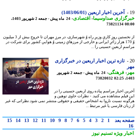
آخرین اخبار اربعین (1403/06/01)
رگزاری صداوسیما
-
اقتصادی
-
24 ماه پیش - جمعه 2 شهریور 1403،
73821134
08
از نخستین روزِ کاریِ وزیرِ راه وُ شهرسازی، در مرزِ مهران تا خروجِ بیش از 3 میلیون
وُ 170 هزار زائرِ ایرانی و خارجی از مرزهایِ زمینی وُ هواییِ کشور برای شرکت در
مِ اربعینِ حسینی را ...
تازه ترین اخبار اربعین در خبرگزاری
ر
ر
-
فرهنگی
-
24 ماه پیش - جمعه 2 شهریور
73820032
1403
ین اخبار مراسم پیاده روی اربعین حسینی را در
 فیلم مشاهده می کنید. - نظرات حاوی توهین و
ونه نسبت ناروا به اشخاص حقیقی و حقوقی منتشر نمی شود.نظراتی که غیر
بان فارسی یا غیر مرتبط ...
حه بعد
1
2
3
4
5
6
7
8
9
10
11
12
13
14
15
بار ویژه
تسنیم نیوز