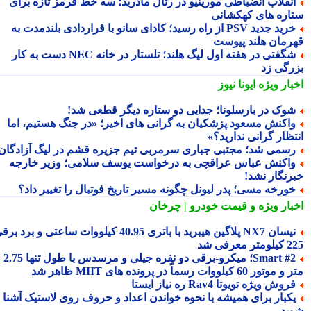
نقلاب انضباطی مورینیو در رئال مادرید؛ سه خط قرمز تازه برای
اره های کهکشانی
خرید جدید PSV از راه رسید؛ کادای سانو با قراردادی بلندمدت به
رمان هلند پیوست
شگفتی در هفته اول لیگ هلند؛ تلستار در خانه NEC دست به کار
رگی زد
بار ویژه
ایونا نیوز
وک در بارسلونا؛ جدایی دو ستاره دیگر قطعی شد!
اکنش مسعود پزشکیان به گرانی های اخیر؛ «در جنگ هستیم، اما
تظار گرانی ندارید؟»
سمی شد؛ مجتبی جباری سرمربی تیم جزیره قشم در لیگ آزادگان!
اکنش عباس عراقچی به درخواست یوسف سلامی؛ وزیر خارجه
رنگار نشد!
ورخه مسی؛ پدر لیونل چگونه مسیر تاریخ فوتبال را تغییر داد؟
بار ویژه
و قیمت خودرو | چرخان
نیسان NX7 پلاگین هیبرید با باتری 40.95 کیلووات ساعتی و برد برقی
 معرفی شد
Smart #2؛ میکرو-برقی دو نفره جیلی و مرسدس با طول تنها 2.75
ور 60 کیلووات رسماً در پرونده های MIIT ظاهر شد
روش ویژه تویوتا Rav4 ره نیاز ایستا
کبار برای همیشه با نحوه خواندن اعداد و حروف روی لاستیک آشنا
ید