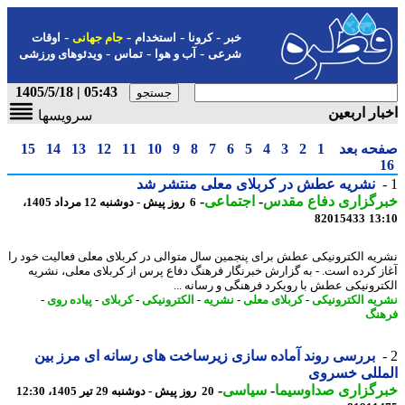
-
-
-
-
خبر
کرونا
استخدام
جام جهانی
اوقات
-
-
-
شرعی
آب و هوا
تماس
ویدئوهای ورزشی
05:43 | 1405/5/18
ار اربعین
سرویسها
حه بعد
1
2
3
4
5
6
7
8
9
10
11
12
13
14
15
نشریه عطش در کربلای معلی منتشر شد
رگزاری دفاع مقدس
-
اجتماعی
-
6 روز پیش - دوشنبه 12 مرداد 1405،
82015433
13
یه الکترونیکی عطش برای پنجمین سال متوالی در کربلای معلی فعالیت خود را
ز کرده است. - به گزارش خبرنگار فرهنگ دفاع پرس از کربلای معلی، نشریه
ترونیکی عطش با رویکرد فرهنگی و رسانه ...
یه الکترونیکی
-
کربلای معلی
-
نشریه
-
الکترونیکی
-
کربلای
-
پیاده روی
-
نگ
بررسی روند آماده سازی زیرساخت های رسانه ای مرز بین
مللی خسروی
رگزاری صداوسیما
-
سیاسی
-
20 روز پیش - دوشنبه 29 تیر 1405، 12:30