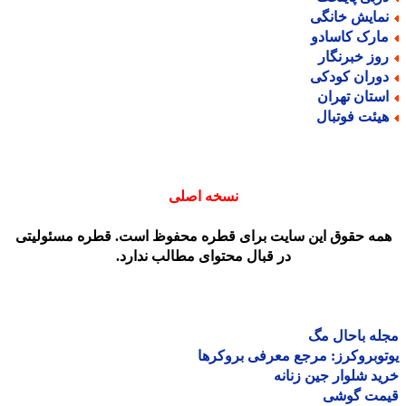
مایش خانگی
ارک کاسادو
وز خبرنگار
وران کودکی
ستان تهران
یئت فوتبال
نسخه اصلی
مه حقوق این سایت برای قطره محفوظ است. قطره مسئولیتی
در قبال محتوای مطالب ندارد.
ه باحال مگ
وبروکرز: مرجع معرفی بروکرها
د شلوار جین زنانه
مت گوشی