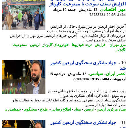
ایش سقف سوخت تا ممنوعیت کاپوتاژ
ر
-
اقتصادی
-
12 ماه پیش - جمعه 10 مرداد
78755234
1404
ین اخبار اربعین در مرز مهران حاکی از افزایش
دها، افزایش سقف سوخت گیری و ممنوعیت تردد
روهای کاپوتاژ حکایت دارد. - آخرین خبرهای اربعینی مرز مهران؛از افزایش
 سوخت تا ممنوعیت ...
 مهران
-
افزایش
-
تردد خودروها
-
خودروهای کاپوتاژ
-
اربعین
-
ممنوعیت
-
تاژ
جواد تشکری سخنگوی اربعین کشور
 ایران
-
سیاسی
-
15 ماه پیش - دوشنبه 15
شت 1404، 19:35
77897994
جمشیدیان با تأکید بر اهمیت اطلاع رسانی صحیح
ه موقع، اعلام کرد: آقای تشکری به عنوان
گوی ستاد اربعین معرفی شده اند و کلیه اطلاعات مربوط به فعالیت ها و
بات ستاد باید از مسیر ...
د مرکزی اربعین
-
اربعین
-
ستاد
-
اطلاع رسانی
-
اطلاع
-
سخنگوی
-
جمشیدیان
جواد تشکری سخنگوی اربعین کشور