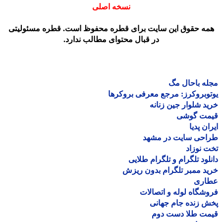
نسخه اصلی
مه حقوق این سایت برای قطره محفوظ است. قطره مسئولیتی
در قبال محتوای مطالب ندارد.
ه باحال مگ
وبروکرز: مرجع معرفی بروکرها
د شلوار جین زنانه
مت گوشی
ان پدیا
احی سایت در مشهد
 نوزاد
لود تلگرام و تلگرام طلایی
د ممبر تلگرام بدون ریزش
اری
شگاه لوله و اتصالات
 زنده جام جهانی
مت طلا دست دوم