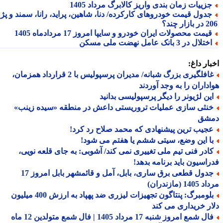
زییات زمان بندی واریز کالابرگ مرداد 1405
دول قیمت خودروهای کارکرده/ دنا، شاهین، پراید، رانا، سمند و پژو
ار چند؟
یمت محصولات ایران خودرو و سایپا امروز 17 مردادماه 1405
تلال در 3 بانک عامل نهضت ملی مسکن
ار داغ:
غافلگیری بزرگ شبانه/ مدیران پرسپولیس با 2 قرارداد همزمان،
داران را به وجد آوردند
ین لژیونر را دیگر پرسپولیسی بدانید
نثی سازی عملیات تروریستی داعش در منطقه «سیده زینب»
شق
جیب ترین پیشنهادی که محمد صلاح رد کرد!
ا این وضع، سیتی ششم یا هفتم می شود!
ادر فنی تیم ملی تغییری نمی کند/ آشوبی: به جای قلعه نویی،
اسیون باید برنامه بدهد!
جدول قطعی برق ساری، بابل، آمل و قائمشهر بابل امروز 17
1 (مازندران)
بلومبرگ: پنتاگون تجهیزات لیزری ضد پهپاد به ارزش 400 میلیون
ر خریداری می کند
فال شمع امروز شنبه 17 مرداد 1405 | فال شمع متولدین 12 ماه