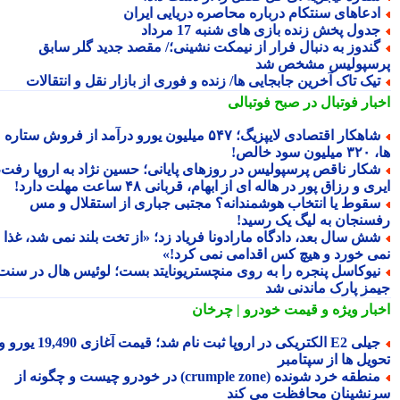
دعاهای سنتکام درباره محاصره دریایی ایران
دول پخش زنده بازی های شنبه 17 مرداد
ندوز به دنبال فرار از نیمکت نشینی؛/ مقصد جدید گلر سابق
سپولیس مشخص شد
یک تاک آخرین جابجایی ها/ زنده و فوری از بازار نقل و انتقالات
بار فوتبال در صبح فوتبالی
شاهکار اقتصادی لایپزیگ؛ ۵۴۷ میلیون یورو درآمد از فروش ستاره
سود خالص!
کار ناقص پرسپولیس در روزهای پایانی؛ حسین نژاد به اروپا رفت،
ی و رزاق پور در هاله ای از ابهام، قربانی ۴۸ ساعت مهلت دارد!
قوط یا انتخاب هوشمندانه؟ مجتبی جباری از استقلال و مس
سنجان به لیگ یک رسید!
ش سال بعد، دادگاه مارادونا فریاد زد؛ «از تخت بلند نمی شد، غذا
ی خورد و هیچ کس اقدامی نمی کرد!»
یوکاسل پنجره را به روی منچستریونایتد بست؛ لوئیس هال در سنت
مز پارک ماندنی شد
بار ویژه
و قیمت خودرو | چرخان
جیلی E2 الکتریکی در اروپا ثبت نام شد؛ قیمت آغازی 19,490 یورو و
ویل ها از سپتامبر
منطقه خرد شونده (crumple zone) در خودرو چیست و چگونه از
نشینان محافظت می کند