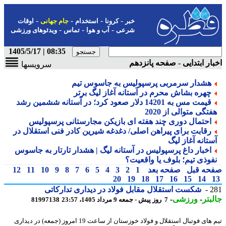
-
-
-
-
خبر
کرونا
استخدام
جام جهانی
اوقات
-
-
-
شرعی
آب و هوا
تماس
ویدئوهای ورزشی
08:35 | 1405/5/17
ار ابتدایی - صفحه پانزدهم
سرویسها
هشدار سرمربی پرسپولیس به جاسوس تیم
چهره بشاش محرم در آستانه آغاز لیگ برتر
قیمت مس به 14201 دلار صعود کرد؛ در آستانه ششمین رشد
تگی متوالی از 2020
احتمال دوری چند هفته ای بازیکن مجارستانی پرسپولیس
رقابت برای پیراهن اصلی/ دغدغه شیرین کادر فنی استقلال در
ستانه آغاز لیگ
اخبار داغ پرسپولیس در آستانه لیگ | هشدار تارتار به جاسوس
فوذی تیم؛ بلوف یا واقعیت؟
حه قبل
صفحه بعد
1
2
3
4
5
6
7
8
9
10
11
12
20
19
18
17
16
15
14
2
شکست استقلال مقابل فولاد در دیداری تدارکاتی
بتر
-
ورزشی
-
7 روز پیش - جمعه 9 مرداد 1405، 23:57
81997138
تیم های فوتبال استقلال و فولاد خوزستان از ساعت 19 امروز (جمعه) در دیداری