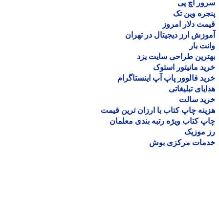
ر اچ پی
ره وین تک
ت دلار امروز
زش ارز دیجیتال در تهران
ت بار
رین طراحی سایت یزد
د مانیتور استوک
د فالوور پاپ آپ اینستاگرام
یای تبلیغاتی
ید سالت
نه چاپ کتاب با ارزان ترین قیمت
 کتاب ویژه رتبه بندی معلمان
موزیک
مات مرکزی بوش