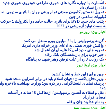
سمارت با دیواره نگاره های شهری طراحی خودروی شهری جدید
تحویل نخستین کامیون معدنی تمام برقی جهان با باتری سدیمی 676
لووات ساعتی در چین
پتنت های جدید BYD برای باتری حالت جامد دو الکترولیتی؛ حرکت
سمت تولید آزمایشی در 2027
بار ویژه
روز نو
زینه پرسپولیس را با 2 میلیون یورو منتقل می کنند
اکنش فوری همتی به ادعای وزیر خزانه داری آمریکا
حریم های جدید آمریکا علیه ایران اعمال شد
بر خوب برای بازنشستگان بانک رفاه
ک روایت تازه از علت نرفتن رهبر شهید به پناهگاه
بار ویژه
ایونا نیوز
ین برای ژاپن خط و نشان کشید
زیر دفاع پاکستان: جهان اسلام باید در برابر اسراییل متحد شود
زشک نماهای اینستاگرامی زیر ذره بین؛ وزارت بهداشت بالاخره وارد
!
نقل و انتقالات آتشین پرسپولیس؛ اژدهاکش 18 ساله در آستانه
ضای قرارداد
ه نام خداوند جان و قلم
بار ویژه
تسنیم نیوز