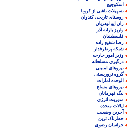
سکوچیچ
سهیلات ناشی از کرونا
وستای تاریخی کندوان
ان ایو لودریان
اریز یارانه آذر
لسطینیان
ضا شفیع زاده
بکه پرطرفدار
زیر امور خارجه
رگیری مسلحانه
یروهای امنیتی
روه تروریستی
لوحده امارات
یروهای مسلح
یگ قهرمانان
دیریت انرژی
یالات متحده
خرین وضعیت
طرناک ترین
راسان رضوی