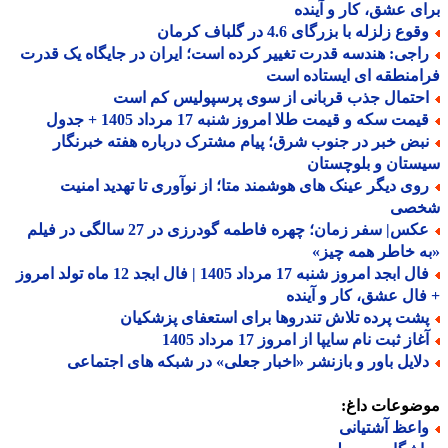
ی عشق، کار و آینده
وع زلزله با بزرگای 4.6 در گلباف کرمان
اجی: هندسه قدرت تغییر کرده است؛ ایران در جایگاه یک قدرت
منطقه ای ایستاده است
حتمال جذب قربانی از سوی پرسپولیس کم است
مت سکه و قیمت طلا امروز شنبه 17 مرداد 1405 + جدول
بض خبر در جنوب شرق؛ پیام مشترک درباره هفته خبرنگار
تان و بلوچستان
وی دیگر عینک های هوشمند متا؛ از نوآوری تا تهدید امنیت
صی
عکس| سفر زمان؛ چهره فاطمه گودرزی در 27 سالگی در فیلم
 خاطر همه چیز»
فال ابجد امروز شنبه 17 مرداد 1405 | فال ابجد 12 ماه تولد امروز
ال عشق، کار و آینده
شت پرده تلاش تندروها برای استعفای پزشکیان
از ثبت نام سایپا از امروز 17 مرداد 1405
لایل باور و بازنشر «اخبار جعلی» در شبکه های اجتماعی
ضوعات داغ:
اعظ آشتیانی