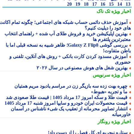
20
19
18
17
16
15
14
بار ویژه
تک ناک
موزش حذف دائمی حساب شبکه های اجتماعی؛ چگونه تمام اکانت
ی خود را دیلیت کنیم؟
هترین اپلیکیشن خرید و فروش طلای آب شده + راهنمای انتخاب
تبرترین پلتفرم ها
بررسی گوشی Galaxy Z Flip8؛ ظاهر شبیه به نسخه قبلی اما با
طن متفاوت!
موزش مسدود کردن کارت بانکی + روش های آنلاین، تلفنی و
وری
هترین شغل های هوش مصنوعی در سال ۲۰۲۶
بار ویژه
سرنویس
هره بهت زده سه بازیگر زن در مراسم یادبود مریم همتیان
ا و تجربه «هبوط»
یمت طلا و سکه امروز 17 مرداد 1405 | قیمت طلا صعودی شد
یمت محصولات ایران خودرو و سایپا امروز شنبه 17 مرداد 1405
نتشار تصاویر محرمانه از تعقیب یک شیء ناشناس در آسمان
ورمیانه
بار ویژه
رونگار
تاره نیجریه ای کل فصل را از دست داد!