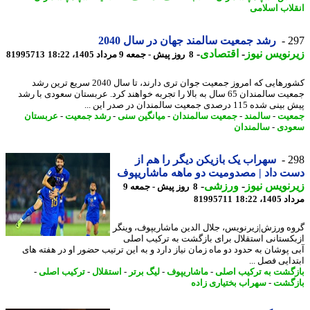
لاب اسلامی
2
رشد جمعیت سالمند جهان در سال 2040
نویس نیوز
-
اقتصادی
-
8 روز پیش - جمعه 9 مرداد 1405، 18:22
81995713
کشورهایی که امروز جمعیت جوان تری دارند، تا سال 2040 سریع ترین رشد
جمعیت سالمندان 65 سال به بالا را تجربه خواهند کرد. عربستان سعودی با رشد
ه 115 درصدی جمعیت سالمندان در صدر این ...
یت
-
سالمند
-
جمعیت سالمندان
-
میانگین سنی
-
رشد جمعیت
-
عربستان
ودی
-
سالمندان
2
سهراب یک بازیکن دیگر را هم از
 داد | مصدومیت دو ماهه ماشاریپوف
نویس نیوز
-
ورزشی
-
8 روز پیش - جمعه 9
1، 18:22
81995711
ه ورزش|زیرنویس، جلال الدین ماشاریپوف، وینگر
کستانی استقلال برای بازگشت به ترکیب اصلی
 پوشان به حدود دو ماه زمان نیاز دارد و به این ترتیب حضور او در هفته های
دایی فصل ...
گشت به ترکیب اصلی
-
ماشاریپوف
-
لیگ برتر
-
استقلال
-
ترکیب اصلی
-
گشت
-
سهراب بختیاری زاده