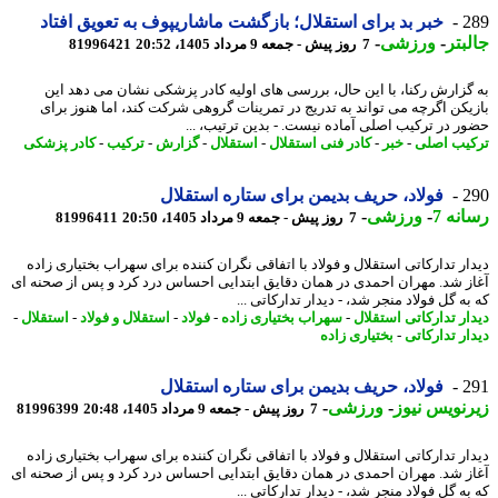
2
خبر بد برای استقلال؛ بازگشت ماشاریپوف به تعویق افتاد
بتر
-
ورزشی
-
7 روز پیش - جمعه 9 مرداد 1405، 20:52
81996421
گزارش رکنا، با این حال، بررسی های اولیه کادر پزشکی نشان می دهد این
یکن اگرچه می تواند به تدریج در تمرینات گروهی شرکت کند، اما هنوز برای
ر در ترکیب اصلی آماده نیست. - بدین ترتیب، ...
یب اصلی
-
خبر
-
کادر فنی استقلال
-
استقلال
-
گزارش
-
ترکیب
-
کادر پزشکی
2
فولاد، حریف بدیمن برای ستاره استقلال
نه 7
-
ورزشی
-
7 روز پیش - جمعه 9 مرداد 1405، 20:50
81996411
ار تدارکاتی استقلال و فولاد با اتفاقی نگران کننده برای سهراب بختیاری زاده
ز شد. مهران احمدی در همان دقایق ابتدایی احساس درد کرد و پس از صحنه ای
ه گل فولاد منجر شد، - دیدار تدارکاتی ...
ار تدارکاتی استقلال
-
سهراب بختیاری زاده
-
فولاد
-
استقلال و فولاد
-
استقلال
-
ار تدارکاتی
-
بختیاری زاده
2
فولاد، حریف بدیمن برای ستاره استقلال
نویس نیوز
-
ورزشی
-
7 روز پیش - جمعه 9 مرداد 1405، 20:48
81996399
ار تدارکاتی استقلال و فولاد با اتفاقی نگران کننده برای سهراب بختیاری زاده
ز شد. مهران احمدی در همان دقایق ابتدایی احساس درد کرد و پس از صحنه ای
ه گل فولاد منجر شد، - دیدار تدارکاتی ...