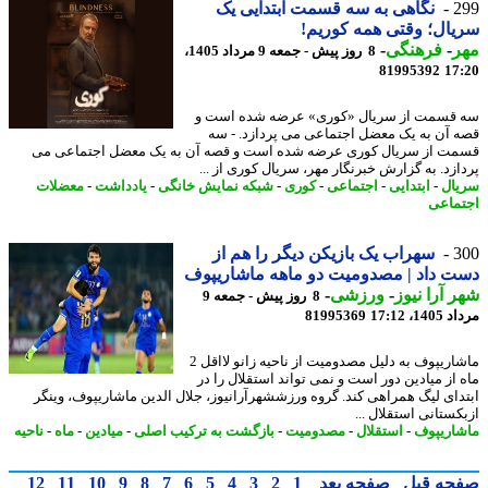
2
نگاهی به سه قسمت ابتدایی یک
ال؛ وقتی همه کوریم!
ر
-
فرهنگی
-
8 روز پیش - جمعه 9 مرداد 1405،
81995392
17
قسمت از سریال «کوری» عرضه شده است و
 آن به یک معضل اجتماعی می پردازد. - سه
ت از سریال کوری عرضه شده است و قصه آن به یک معضل اجتماعی می
ازد. به گزارش خبرنگار مهر، سریال کوری از ...
ال
-
ابتدایی
-
اجتماعی
-
کوری
-
شبکه نمایش خانگی
-
یادداشت
-
معضلات
ماعی
3
سهراب یک بازیکن دیگر را هم از
 داد | مصدومیت دو ماهه ماشاریپوف
 آرا نیوز
-
ورزشی
-
8 روز پیش - جمعه 9
1، 17:12
81995369
ماشاریپوف به دلیل مصدومیت از ناحیه زانو لااقل 2
 از میادین دور است و نمی تواند استقلال را در
دای لیگ همراهی کند. گروه ورزششهرآرانیوز، جلال الدین ماشاریپوف، وینگر
کستانی استقلال ...
اریپوف
-
استقلال
-
مصدومیت
-
بازگشت به ترکیب اصلی
-
میادین
-
ماه
-
ناحیه
حه قبل
صفحه بعد
1
2
3
4
5
6
7
8
9
10
11
12