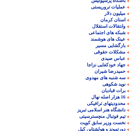
اشگاه پرسپولیس
ملیات تروریستی
یلیون دلار
ستان کرمان
انتقالات استقلال
بکه های اجتماعی
ینک های هوشمند
ازگشایی مسیر
شکلات حقوقی
باس صیدی
هاد خودکفایی نزاجا
میدرضا شیران
ه شنبه های مهدوی
وید شکوهی
رات قبادیان
ر اصله نهال
حدودیتهای ترافیکی
انشگاه هنر اسلامی تبریز
یم فوتبال منچسترسیتی
خست وزیر سابق کویت
ورتموند و هولشتاین کیل