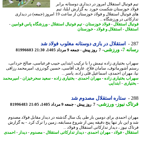
 فوتبال استقلال امروز در دیداری دوستانه برابر
اد خوزستان شکست خورد. به گزارش ایلنا، تیم
های فوتبال استقلال و فولاد خوزستان از ساعت 19 امروز (جمعه) در دیداری
رکاتی در ورزشگاه ...
بال استقلال
-
فولاد خوزستان
-
تیم فوتبال استقلال
-
ورزشگاه پاس قوامین
-
قلال
-
استقلال و فولاد
-
خوزستان
2
استقلال در بازی دوستانه مغلوب فولاد شد
نه 7
-
ورزشی
-
7 روز پیش - جمعه 9 مرداد 1405، 21:30
81996603
اب بختیاری زاده تیمش را با ترکیب ابتدایی حبیب فرعباسی، صالح حردانی،
م آشورماتوف، سامان فلاح، عارف آقاسی، حسین گودرزی، امیرمحمد رزاقی
، مهران احمدی، اسماعیل قلی زاده، یاسر ...
اب بختیاری زاده
-
مهران احمدی
-
بختیاری زاده
-
سعید سحرخیزان
-
امیرمحمد
تیاری
-
ابتدایی
2
ستاره استقلال مصدوم شد
اک نیوز
-
ورزشی
-
7 روز پیش - جمعه 9 مرداد 1405، 21:05
81996483
ان احمدی برای دومین بار طی یک سال گذشته در دیدار مقابل فولاد مصدوم
و این بار تنها پنج دقیقه پس از شروع مسابقه، زمین را ترک کرد. - به گزارش
ک نیوز ، دیدار تدارکاتی استقلال و فولاد ...
قلال
-
فولاد
-
مهران احمدی
-
دیدار تدارکاتی استقلال
-
مصدوم
-
دیدار
-
احمدی