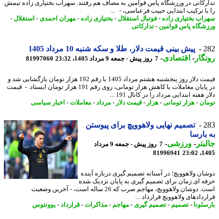
رکاتی در ورزشگاه پاس قوامین به مصاف هم رفتند. سهراب بختیاری زاده تیمش
با ترکیب ابتدایی حبیب فرعباسی، - ...
اب بختیاری زاده
-
فوتبال استقلال
-
بختیاری زاده
-
مهران احمدی
-
استقلال
-
شگاه پاس قوامین
-
تدارکاتی
2
پیش بینی قیمت دلار، طلا و سکه شنبه 10 مرداد 1405
گار
-
اقتصادی
-
7 روز پیش - جمعه 9 مرداد 1405، 23:32
81997060
قیمت دلار روز پنجشنبه هشتم مرداد 1405 با رقم 192 هزار تومان بازگشایی شد و
در پایان معاملات با کاهش هزار تومانی، روی رقم 191 هزار تومان ایستاد. - قیمت
 هفته ابتدایی مرداد را در کانال 191 ...
ان
-
هزار تومانی
-
هزار
-
قیمت دلار
-
مرداد
-
معاملات
-
اخبار سیاسی
2
تصمیم نهایی ولاهوویچ برای پیوستن
بارسا
بتر
-
ورزشی
-
7 روز پیش - جمعه 9 مرداد
81996941
1405
ان ولاهوویچ؛ در آستانه تصمیم گیری درباره آینده
ه ای زمان برای تصمیم گیری به پایان نزدیک شده
است. دوشان ولاهوویچ، مهاجم صرب که 26 ساله است، - آخرین وضعیت
دادهای ولاهوویچ قرارداد ...
سلونا
-
تصمیم
-
تصمیم گیری
-
مهاجم
-
مذاکرات
-
قرارداد
-
یوونتوس