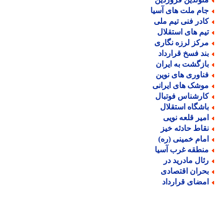
ام ملت های آسیا
ادر فنی تیم ملی
یم های استقلال
رکز لرزه نگاری
ند فسخ قرارداد
ازگشت به ایران
ناوری های نوین
وشک های ایرانی
ارشناس فوتبال
اشگاه استقلال
میر قلعه نویی
قاط حادثه خیز
مام خمینی (ره)
نطقه غرب آسیا
ئال مادرید در
حران اقتصادی
مضای قرارداد