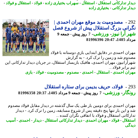
ار تدارکاتی استقلال
-
استقلال
-
سهراب بختیاری زاده
-
فولاد
-
استقلال و فولاد
-
ار تدارکاتی
-
بختیاری زاده
2
مصدومیت بد موقع مهران احمدی |
انی بزرگ استقلال پیش از شروع فصل
 آرا نیوز
-
ورزشی
-
7 روز پیش - جمعه 9
1، 20:47
81996396
ان احمدی در دقایق ابتدایی بازی دوستانه با فولاد
وم شد و زمین را ترک کرد. - به گزارش
آرانیوز، مهران احمدی، هافبک بازیساز استقلال، در جریان دیدار تدارکاتی این
برابر فولاد ...
ان احمدی
-
استقلال
-
احمدی
-
مصدوم
-
مصدومیت
-
فولاد
-
بازی
2
فولاد، حریف بدیمن برای ستاره استقلال
گار
-
ورزشی
-
7 روز پیش - جمعه 9 مرداد 1405، 20:37
81996358
ان احمدی برای دومین بار طی یک سال گذشته در دیدار مقابل فولاد مصدوم
و این بار تنها پنج دقیقه پس از شروع مسابقه، زمین را ترک کرد. - دیدار
کاتی استقلال و فولاد با اتفاقی نگران کننده ...
قلال
-
فولاد
-
مهران احمدی
-
دیدار تدارکاتی استقلال
-
دیدار
-
احمدی
-
آسیب
گی