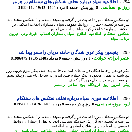
2
اطلاعیه سپاه درباره تخلف نفتکش های سنتکام در هرمز
 نو
-
سیاسی
-
8 روز پیش - جمعه 9 مرداد 1405، 19:42
81996112
دو نفتکش متخلف مورد اصابت قرار گرفته و متوقف شدند و 4 نفتکش متخلف به
ت برگشتند - جماران: روابط عمومی سپاه پاسداران انقلاب اسلامی در
اره 57 اعلام کرد: ساعات ابتدایی امروز ...
کش
-
سنتکام
-
اطلاعیه
-
اطلاع
-
سپاه پاسداران انقلاب
-
غیرقانونی
-
نیروی
ایی سپاه
2
پنجمین پیکر غرق شدگان حادثه دریای رامسر پیدا شد
 ایران
-
حوادث
-
8 روز پیش - جمعه 9 مرداد 1405، 19:35
81996079
ر دو نفر از جانباختگان در ساعات ابتدایی حادثه پیدا شد، پیکر سوم غروب روز
 شنبه در همان محدوده، پیکر چهارم صبح امروز در ساحل باغ ملی و پیکر پنجم
 عصر امروز در ساحل فرودگاه کشف ...
ر
-
امروز
-
روز
-
فرودگاه
-
پنج
-
ساحل
-
رامسر
2
اطلاعیه فوری سپاه درباره تخلف نفتکش های سنتکام
نا نیوز
-
سیاسی
-
8 روز پیش - جمعه 9 مرداد 1405، 19:26
81996036
دو نفتکش متخلف مورد اصابت قرار گرفته و متوقف شدند و 4 نفتکش متخلف به
ت برگشتند - به گزارش خبرنگار سیاسی ایونا به نقل از جماران: روابط
می سپاه پاسداران انقلاب اسلامی در اطلاعیه ...
کش
-
سپاه پاسداران انقلاب
-
تخلف
-
متخلف
-
اطلاعیه
-
سپاه پاسداران
-