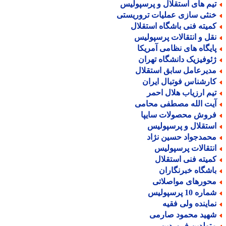
یم های استقلال و پرسپولیس
نثی سازی عملیات تروریستی
میته فنی باشگاه استقلال
قل و انتقالات پرسپولیس
ایگاه های نظامی آمریکا
ئوفیزیک دانشگاه تهران
دیرعامل سابق استقلال
ارشناس فوتبال ایران
یم ارزیاب هلال احمر
یت الله مصطفی محامی
روش محصولات سایپا
ستقلال و پرسپولیس
حمدجواد حسین نژاد
نتقالات پرسپولیس
میته فنی استقلال
اشگاه خبرنگاران
حورهای مواصلاتی
اره 10 پرسپولیس
ماینده ولی فقیه
هید محمود صارمی
تولدین فروردین