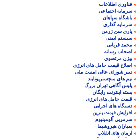
ناوری اطلاعات
رمایه اجتماعی
اشگاه سپاهان
رمایه گذاری
اری سن ژرمن
یستم ایمنی
حمد قربانی
صحاب رسانه
یژن مرتضوی
صلاح قیمت حامل های انرژی
بیر شورای عالی امنیت ملی
یم های منچستریونایتد
لیس آگاهی تهران بزرگ
سته اینترنت رایگان
یمت حامل های انرژی
ستگاه های اجرایی
فزایش قیمت بنزین
رمربی آلومینیوم
مباران هیروشیما
رمان های انقلاب