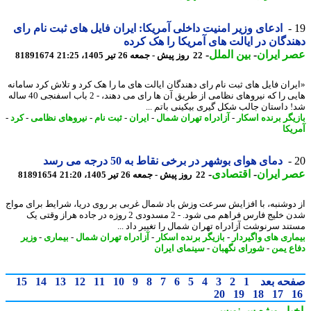
ادعای وزیر امنیت داخلی آمریکا: ایران فایل های ثبت نام رای
دگان در ایالت های آمریکا را هک کرده
 ایران
-
بین الملل
-
22 روز پیش - جمعه 26 تیر 1405، 21:25
81891674
ران فایل های ثبت نام رای دهندگان ایالت های ما را هک کرد و تلاش کرد سامانه
هایی را که نیروهای نظامی از طریق آن ها رای می دهند، - 2 باب اسفنجی 40 ساله
 داستان جالب شکل گیری بیکینی باتم ...
یگر برنده اسکار
-
آزادراه تهران شمال
-
ایران
-
ثبت نام
-
نیروهای نظامی
-
کرد
-
یکا
دمای هوای بوشهر در برخی نقاط به 50 درجه می رسد
 ایران
-
اقتصادی
-
22 روز پیش - جمعه 26 تیر 1405، 21:20
81891654
دوشنبه، با افزایش سرعت وزش باد شمال غربی بر روی دریا، شرایط برای مواج
شدن خلیج فارس فراهم می شود. - 2 مسدودی 2 روزه در جاده هراز وقتی یک
ند سرنوشت آزادراه تهران شمال را تغییر داد ...
اری های واگیردار
-
بازیگر برنده اسکار
-
آزادراه تهران شمال
-
بیماری
-
وزیر
ع یمن
-
شورای نگهبان
-
سینمای ایران
حه بعد
1
2
3
4
5
6
7
8
9
10
11
12
13
14
15
20
19
18
17
بار ویژه
سرنویس