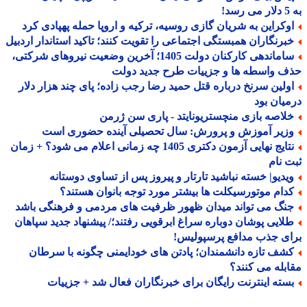
!
وکراین به شریان گازی روسیه، ترکیه و اروپا حمله پهپادی کرد
برنگاران همبستگی اجتماعی را تقویت کنند؛ تاکید استاندار اردبیل
ساماندهی کارکنان دولت 1405؛ آخرین وضعیت نیروهای شرکتی،
 واسطه ها و جزییات طرح جدید دولت
ولین سرنخ درباره قتل حمید رضا رجب زاده؛ پای چند هزار دلار
یان بود
لاصه بازی منچستریونایتد - پاری سن ژرمن
زیر آموزش و پرورش: سال تحصیلی آینده حضوری است
نتایج نهایی آزمون دکتری 1405 چه زمانی اعلام می شود؟ + زمان
 نام
یدیو| خسته نباشید تارتار و پیروز پس از تساوی دوستانه
دام موتورسیکلت ها بیشتر مورد توجه بانوان هستند؟
نگ می تواند میدان ظهور ظرفیت های مردمی و فرهنگی باشد
لایی پوشان دوباره سراغ ابرقویی رفتند؛/ پیشنهاد جدید سپاهان
ی جذب مدافع پرسپولیس!
شف تازه دانشمندان؛ پادتن های خودایمنی چگونه با سرطان
بله می کنند؟
سته اینترنت رایگان برای خبرنگاران فعال شد + جزییات