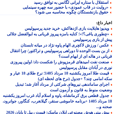
ستقلال با ستاره ایرانی لگانس به توافق رسید
روایت در قاب عمودی» با حضور سه چهره سینمایی
قوق بازنشستگان چگونه محاسبه می شود؟
ار داغ:
یدیو| هایلایت بازی اژدهاکش، خرید جدید پرسپولیس
چطوری یاغی؟!»؛ کنایه بامزه پیروز قربانی به ابوالفضل جلالی
 از بازی پرسپولیس
کس / ورزش لاکچری الهام پاوه نژاد در میانه تابستان
ز بن بست الوحده تا دوراهی پرسپولیس و تراکتور/ چرا انتقال
انی در هاله ای از ابهام است؟
نعت نفت امیدهای قرمزپوش را شکست داد/ اولین پیروزی
ی در آبادان مقابل پرسپولیس
قیمت طلا امروز یکشنبه 18 مرداد 1405؛ نرخ طلای 18 عیار و
 امامی چند؟ +جدول (نرخ های لحظه ای)
جرای ساماندهی نیروهای شرکتی از مرداد آغاز شد؛ تبدیل
یت منوط به قانون و آزمون است
دول قطعی برق کرمانشاه، پاوه و اسلام آباد غرب امروز یکشنبه
18 مرداد 1405 +برنامه خاموشی سنقر، گیلانغرب، کنگاور، جوانرود،
ه و...
پیش بینی هوش مصنوعی ایلان ماسک: قیمت ریپل تا پایان 2026