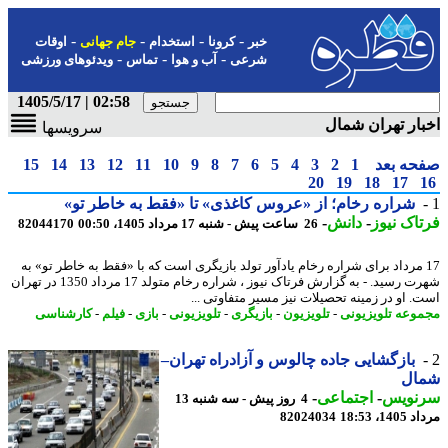
-
-
-
-
خبر
کرونا
استخدام
جام جهانی
اوقات
-
-
-
شرعی
آب و هوا
تماس
ویدئوهای ورزشی
02:58 | 1405/5/17
ار تهران شمال
سرویسها
حه بعد
1
2
3
4
5
6
7
8
9
10
11
12
13
14
15
20
19
18
17
شراره رخام؛ از «عروس کاغذی» تا «فقط به خاطر تو»
اک نیوز
-
دانش
-
26 ساعت پیش - شنبه 17 مرداد 1405، 00:50
82044170
1 مرداد برای شراره رخام یادآور تولد بازیگری است که با «فقط به خاطر تو» به
شهرت رسید. - به گزارش فرتاک نیوز ، شراره رخام متولد 17 مرداد 1350 در تهران
. او در زمینه تحصیلات نیز مسیر متفاوتی ...
وعه تلویزیونی
-
تلویزیون
-
بازیگری
-
تلویزیونی
-
بازی
-
فیلم
-
کارشناسی
بازگشایی جاده چالوس و آزادراه تهران–
ال
نویس
-
اجتماعی
-
4 روز پیش - سه شنبه 13
1، 18:53
82024034