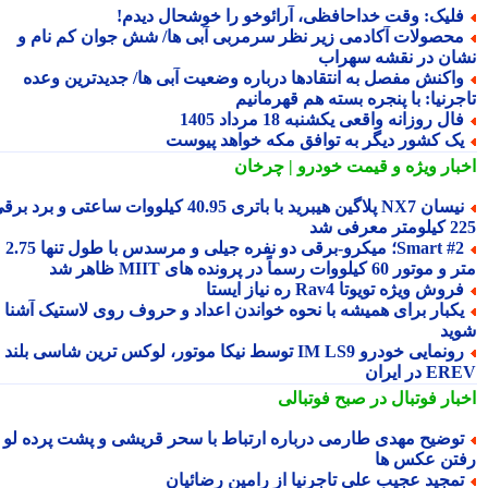
لیک: وقت خداحافظی، آرائوخو را خوشحال دیدم!
حصولات آکادمی زیر نظر سرمربی آبی ها/ شش جوان کم نام و
ان در نقشه سهراب
اکنش مفصل به انتقادها درباره وضعیت آبی ها/ جدیدترین وعده
جرنیا: با پنجره بسته هم قهرمانیم
ال روزانه واقعی یکشنبه 18 مرداد 1405
ک کشور دیگر به توافق مکه خواهد پیوست
بار ویژه
و قیمت خودرو | چرخان
نیسان NX7 پلاگین هیبرید با باتری 40.95 کیلووات ساعتی و برد برقی
 معرفی شد
Smart #2؛ میکرو-برقی دو نفره جیلی و مرسدس با طول تنها 2.75
ور 60 کیلووات رسماً در پرونده های MIIT ظاهر شد
روش ویژه تویوتا Rav4 ره نیاز ایستا
کبار برای همیشه با نحوه خواندن اعداد و حروف روی لاستیک آشنا
ید
رونمایی خودرو IM LS9 توسط نیکا موتور، لوکس ترین شاسی بلند
 در ایران
بار فوتبال در صبح فوتبالی
وضیح مهدی طارمی درباره ارتباط با سحر قریشی و پشت پرده لو
تن عکس ها
مجید عجیب علی تاجرنیا از رامین رضائیان