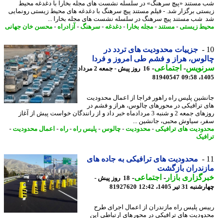
مستند «پیچ سرهنگ» در سلسله نشست های مجله بخارا با دغدغه محیط
تی برگزار شد. - فیلم مستند پیچ سرهنگ با دغدغه های محیط زیستی رونمایی
شب مستند پیچ سرهنگ در سلسله نشست های مجله بخارا ...
ط زیستی
-
مستند
-
مجله بخارا
-
دغدغه
-
سرهنگ
-
آزادراه
-
محسن خان جهانی
جزییات محدودیت های تردد در
وس، هراز و فشم طی امروز و فردا
نویس
-
اجتماعی
-
16 روز پیش - جمعه 2 مرداد
81940547
1405
شین پلیس راه راهور فراجا از اعمال محدودیت
 ترافیکی در محورهای چالوس، هراز و فشم در
روزهای جمعه 2 و شنبه 3 مردادماه خبر داد و از رانندگان خواست پیش از آغاز
، سیاوش محبی، جانشین ...
ودیت های ترافیکی
-
محدودیت
-
چالوس
-
پلیس راه
-
راه
-
اعمال محدودیت
-
فیک
محدودیت های ترافیکی به جاده های
ندران بازگشت
گزاری بازار
-
اجتماعی
-
18 روز پیش -
31 تیر 1405، 12:42
81927620
س پلیس راه مازندران از اعمال اجرای طرح
ودیت های ترافیکی در محورهای ارتباطی این