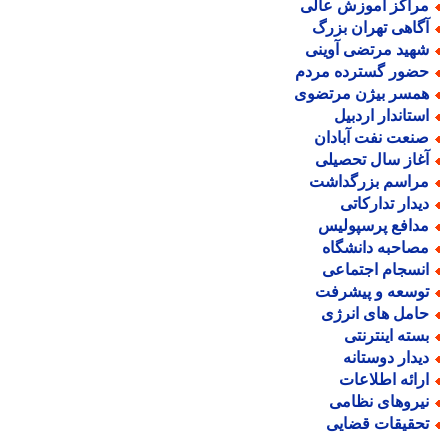
راکز آموزش عالی
گاهی تهران بزرگ
هید مرتضی آوینی
ضور گسترده مردم
مسر بیژن مرتضوی
ستاندار اردبیل
نعت نفت آبادان
غاز سال تحصیلی
راسم بزرگداشت
یدار تدارکاتی
دافع پرسپولیس
صاحبه دانشگاه
نسجام اجتماعی
وسعه و پیشرفت
امل های انرژی
سته اینترنتی
یدار دوستانه
رائه اطلاعات
یروهای نظامی
حقیقات قضایی