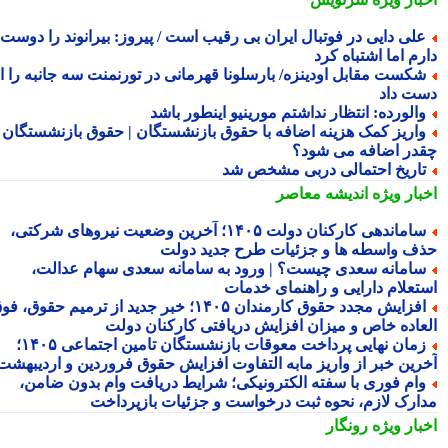
لی دایی در فوتبال ایران بی رقیب است / پیروز: بیرانوند را دوست
م اما اشتباه کرد
کست مقابل اودینزه/ بارسلونا قهرمانی در تورنمنت سه جانبه را از
ت داد
الورده: انتظار نداشتم مورینیو اینطور باشد
اریز کمک هزینه اضافه با حقوق بازنشستگان | حقوق بازنشستگان
در اضافه می شود؟
اریخ احتمالی دربی مشخص شد
بار ویژه
اندیشه معاصر
ساماندهی کارکنان دولت ۱۴۰۵؛ آخرین وضعیت نیروهای شرکتی،
ف واسطه ها و جزئیات طرح جدید دولت
امانه سعدی چیست؟ | ورود به سامانه سعدی سهام عدالت،
تعلام دارایی و راهنمای خدمات
افزایش مجدد حقوق کارمندان ۱۴۰۵؛ خبر جدید از ترمیم حقوق، فوق
عاده خاص و میزان افزایش دریافتی کارکنان دولت
زمان نهایی پرداخت معوقات بازنشستگان تامین اجتماعی ۱۴۰۵؛
رین خبر از واریز مابه التفاوت افزایش حقوق فروردین و اردیبهشت
ام فوری با سفته الکترونیکی؛ شرایط دریافت وام بدون ضامن،
ارک لازم، نحوه ثبت درخواست و جزئیات بازپرداخت
بار ویژه
رونگار