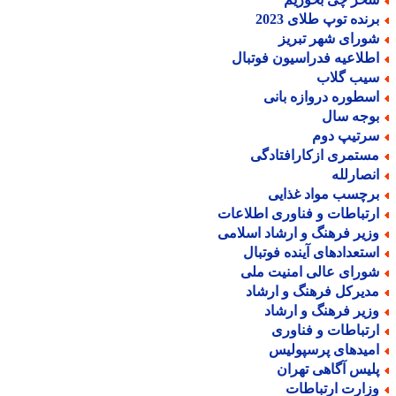
رنده توپ طلای 2023
ورای شهر تبریز
طلاعیه فدراسیون فوتبال
یب گلاب
سطوره دروازه بانی
وجه سال
رتیپ دوم
ستمری ازکارافتادگی
نصارلله
رچسب مواد غذایی
رتباطات و فناوری اطلاعات
زیر فرهنگ و ارشاد اسلامی
ستعدادهای آینده فوتبال
ورای عالی امنیت ملی
دیرکل فرهنگ و ارشاد
زیر فرهنگ و ارشاد
رتباطات و فناوری
میدهای پرسپولیس
لیس آگاهی تهران
زارت ارتباطات