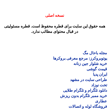
نسخه اصلی
مه حقوق این سایت برای قطره محفوظ است. قطره مسئولیتی
در قبال محتوای مطالب ندارد.
ه باحال مگ
وبروکرز: مرجع معرفی بروکرها
د شلوار جین زنانه
مت گوشی
ان پدیا
احی سایت در مشهد
 نوزاد
لود تلگرام و تلگرام طلایی
د ممبر تلگرام بدون ریزش
اری
شگاه لوله و اتصالات