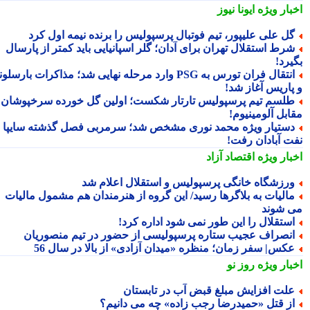
بار ویژه
ایونا نیوز
ل علی علیپور، تیم فوتبال پرسپولیس را برنده نیمه اول کرد
رط استقلال تهران برای آدان؛ گلر اسپانیایی باید کمتر از پارسال
یرد!
انتقال فران تورس به PSG وارد مرحله نهایی شد؛ مذاکرات بارسلونا
پاریس آغاز شد!
لسم تیم پرسپولیس تارتار شکست؛ اولین گل خورده سرخپوشان
ابل آلومینیوم!
ستیار ویژه محمد نوری مشخص شد؛ سرمربی فصل گذشته سایپا به
ت آبادان رفت!
بار ویژه
اقتصاد آزاد
رزشگاه خانگی پرسپولیس و استقلال اعلام شد
الیات به بلاگرها رسید/ این گروه از هنرمندان هم مشمول مالیات
 شوند
ستقلال را این طور نمی شود اداره کرد!
نصراف عجیب ستاره پرسپولیسی از حضور در تیم منصوریان
کس| سفر زمان؛ منظره «میدان آزادی» از بالا در سال 56
بار ویژه
روز نو
لت افزایش مبلغ قبض آب در تابستان
ز قتل «حمیدرضا رجب زاده» چه می دانیم؟