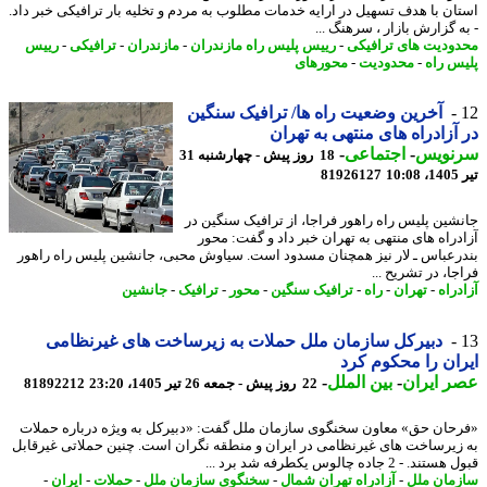
ان با هدف تسهیل در ارایه خدمات مطلوب به مردم و تخلیه بار ترافیکی خبر داد.
ه گزارش بازار ، سرهنگ ...
ودیت های ترافیکی
-
رییس پلیس راه مازندران
-
مازندران
-
ترافیکی
-
رییس
س راه
-
محدودیت
-
محورهای
آخرین وضعیت راه ها/ ترافیک سنگین
آزادراه های منتهی به تهران
نویس
-
اجتماعی
-
18 روز پیش - چهارشنبه 31
1
81926127
شین پلیس راه راهور فراجا، از ترافیک سنگین در
دراه های منتهی به تهران خبر داد و گفت: محور
رعباس ـ لار نیز همچنان مسدود است. سیاوش محبی، جانشین پلیس راه راهور
ا، در تشریح ...
راه
-
تهران
-
راه
-
ترافیک سنگین
-
محور
-
ترافیک
-
جانشین
دبیرکل سازمان ملل حملات به زیرساخت های غیرنظامی
ان را محکوم کرد
 ایران
-
بین الملل
-
22 روز پیش - جمعه 26 تیر 1405، 23:20
81892212
حان حق» معاون سخنگوی سازمان ملل گفت: «دبیرکل به ویژه درباره حملات
زیرساخت های غیرنظامی در ایران و منطقه نگران است. چنین حملاتی غیرقابل
. - 2 جاده چالوس یکطرفه شد برد ...
مان ملل
-
آزادراه تهران شمال
-
سخنگوی سازمان ملل
-
حملات
-
ایران
-