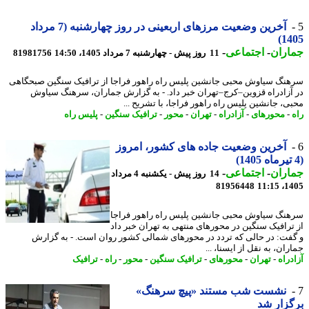
آخرین وضعیت مرزهای اربعینی در روز چهارشنبه (7 مرداد
14
اران
-
اجتماعی
-
11 روز پیش - چهارشنبه 7 مرداد 1405، 14:50
81981756
نگ سیاوش محبی جانشین پلیس راه راهور فراجا از ترافیک سنگین صبحگاهی
آزادراه قزوین–کرج–تهران خبر داد. - به گزارش جماران، سرهنگ سیاوش
ی، جانشین پلیس راه راهور فراجا، با تشریح ...
-
محورهای
-
آزادراه
-
تهران
-
محور
-
ترافیک سنگین
-
پلیس راه
آخرین وضعیت جاده های کشور، امروز
اران
-
اجتماعی
-
14 روز پیش - یکشنبه 4 مرداد
81956448
1405
نگ سیاوش محبی جانشین پلیس راه راهور فراجا
ترافیک سنگین در محورهای منتهی به تهران خبر داد
فت: در حالی که تردد در محورهای شمالی کشور روان است. - به گزارش
ان، به نقل از ایسنا، ...
راه
-
تهران
-
محورهای
-
ترافیک سنگین
-
محور
-
راه
-
ترافیک
نشست شب مستند «پیچ سرهنگ»
زار شد