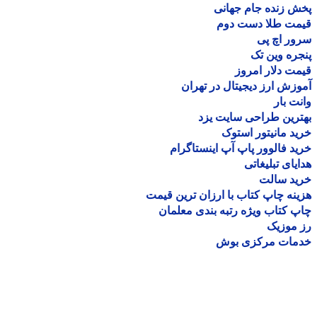
 زنده جام جهانی
مت طلا دست دوم
ر اچ پی
ره وین تک
ت دلار امروز
زش ارز دیجیتال در تهران
ت بار
رین طراحی سایت یزد
د مانیتور استوک
د فالوور پاپ آپ اینستاگرام
یای تبلیغاتی
ید سالت
نه چاپ کتاب با ارزان ترین قیمت
 کتاب ویژه رتبه بندی معلمان
موزیک
مات مرکزی بوش