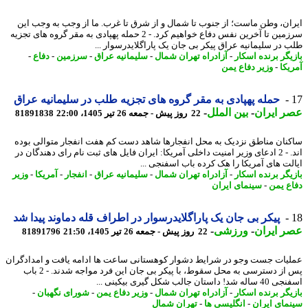
ان، وطن ماست؛ از جنوب تا شمال و از شرق تا غرب. ما از وجب به وجب این
سرزمین تا آخرین نفس دفاع خواهیم کرد. - 2 حمله پهپادی به مقر گروه های تجزیه
 در سلیمانیه عراق پیکر بی جان یک پاراگلایدرسوار ...
یگر برنده اسکار
-
آزادراه تهران شمال
-
سلیمانیه عراق
-
سرزمین
-
دفاع
-
یکا
-
وزیر دفاع یمن
حمله پهپادی به مقر گروه های تجزیه طلب در سلیمانیه عراق
 ایران
-
بین الملل
-
22 روز پیش - جمعه 26 تیر 1405، 22:00
81891838
نان مناطق نزدیک به محل انفجارها شاهد دست کم هفت انفجار متوالی بوده
اند. - 2 ادعای وزیر امنیت داخلی آمریکا: ایران فایل های ثبت نام رای دهندگان در
لت های آمریکا را هک کرده باب اسفنجی ...
یگر برنده اسکار
-
آزادراه تهران شمال
-
سلیمانیه عراق
-
انفجار
-
آمریکا
-
وزیر
ع یمن
-
سینمای ایران
پیکر بی جان یک پاراگلایدرسوار در اطراف قله دماوند پیدا شد
 ایران
-
ورزشی
-
22 روز پیش - جمعه 26 تیر 1405، 21:50
81891796
یات جست وجو در شرایط دشوار کوهستانی ساعت ها ادامه یافت و امدادگران
پس از دسترسی به محل سقوط، با پیکر بی جان این فرد مواجه شدند. - 2 باب
! داستان جالب شکل گیری بیکینی ...
یگر برنده اسکار
-
آزادراه تهران شمال
-
وزیر دفاع یمن
-
شورای نگهبان
-
مای ایران
-
انگلیسی ها
-
تهران شمال