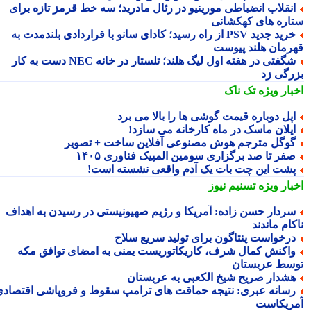
نقلاب انضباطی مورینیو در رئال مادرید؛ سه خط قرمز تازه برای
اره های کهکشانی
خرید جدید PSV از راه رسید؛ کادای سانو با قراردادی بلندمدت به
رمان هلند پیوست
شگفتی در هفته اول لیگ هلند؛ تلستار در خانه NEC دست به کار
رگی زد
بار ویژه
تک ناک
پل دوباره قیمت گوشی ها را بالا می برد
یلان ماسک در ماه کارخانه می سازد!
وگل مترجم هوش مصنوعی آفلاین ساخت + تصویر
فر تا صد برگزاری سومین المپیک فناوری ۱۴۰۵
شت این چت بات یک آدم واقعی نشسته است!
بار ویژه
تسنیم نیوز
ردار حسن زاده: آمریکا و رژیم صهیونیستی در رسیدن به اهداف
ام ماندند
رخواست پنتاگون برای تولید سریع سلاح
اکنش کمال شرف، کاریکاتوریست یمنی به امضای توافق مکه
سط عربستان
شدار صریح شیخ الکعبی به عربستان
سانه عبری: نتیجه حماقت های ترامپ سقوط و فروپاشی اقتصادی
ریکاست