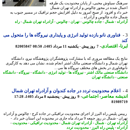
نگ سیاوش محبی، از پایان محدودیت یک طرفه
ال شده در محور چالوس و آزادراه تهران شمال
 داد و افزود: از صبح امروز به دلیل افزایش حجم ترافیک در مسیر جنوب به
ل جاده چالوس و آزادراه ...
راه
-
شمال
-
جاده چالوس
-
تهران
-
چالوس
-
آزادراه تهران شمال
-
راه
فناوری نانو بازده تولید انرژی و پایداری نیروگاه ها را متحول می
ا
-
اقتصادی
-
7 روز پیش - یکشنبه 11 مرداد 1405، 08:50
82005847
یج یک مطالعه مروری که با مشارکت پژوهشگران پژوهشگاه نیرو، دانشگاه
ان شمال و دانشگاه صنعتی مالک اشتر انجام شده، نشان می دهد به کارگیری
وفناوری در بخش های مختلف نیروگاه ها می ...
شگاه صنعتی مالک اشتر
-
نیروگاه ها
-
تولید انرژی
-
دانشگاه
-
نیروگاه
-
دانشگاه
تی
-
دانشگاه تهران
اعلام محدودیت تردد در جاده کندوان و آزادراه تهران شمال
یشه معاصر
-
اجتماعی
-
9 روز پیش - پنجشنبه 8 مرداد 1405، 17:28
81989
س پلیس راه البرز از اجرای محدودیت ترافیکی در جاده کرج - چالوس و آزادراه
شمال در روز جمعه 9 مرداد ماه جاری در محدوده این استان خبر داد. -
دراه تهران - شمال
-
آزادراه تهران شمال
-
محدودیت ترافیکی
-
محدودیت
-
راه
-
پلیس راه البرز
-
محدودیت تردد