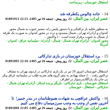
قلال خوزستان
-
زیرساخت
جاده چالوس یکطرفه شد
 ایران
-
بین الملل
-
22 روز پیش - جمعه 26 تیر 1405، 22:15
81891913
منظور تخلیه بار ترافیکی و با دستور پلیس راه، مسیر جنوب به شمال محور
وان و آزادراه تهران ـ شمال مسدود و تردد در محور کندوان به صورت یک طرفه
مال به جنوب برقرار شده است. - 2 واکنش ...
ر کندوان
-
آزادراه تهران شمال
-
شمال
-
آزادراه
-
سلیمانیه عراق
-
کندوان
-
یکا
برد استقلال خوزستان در بازی تدارکاتی
 ایران
-
بین الملل
-
22 روز پیش - جمعه 26 تیر 1405، 22:10
81891893
استقلال خوزستان امروز 26 تیر در یک بازی تدارکاتی در اردوی تهران به مصاف
تراکتور رفت . - 2 حمله پهپادی به مقر گروه های تجزیه طلب در سلیمانیه عراق پیکر
جان یک پاراگلایدرسوار در اطراف ...
قلال خوزستان
-
بازی تدارکاتی
-
بازیگر برنده اسکار
-
آزادراه تهران شمال
-
رکاتی
-
استقلال
-
خوزستان
واکنش عراقچی به شهادت هموطنانمان در بندر خمیر؛ تا
ین نفس از وجب به وجب سرزمینمان دفاع می کنیم
 ایران
-
بین الملل
-
22 روز پیش - جمعه 26 تیر 1405، 22:05
81891869