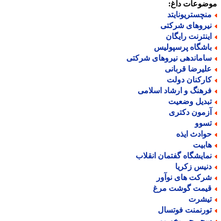
ضوعات داغ:
نچستریونایتد
یروهای شرکتی
ینترنت رایگان
اشگاه پرسپولیس
اماندهی نیروهای شرکتی
لیرضا قربانی
ارکنان دولت
رهنگ و ارشاد اسلامی
بدیل وضعیت
زمون دکتری
سوو
وادث ایذه
ابیت
مایشگاه گفتمان انقلاب
نیس زکریا
رکت های نوآور
یمت گوشت مرغ
یشرت
ورنمنت فوتسال
حر چی بخوریم