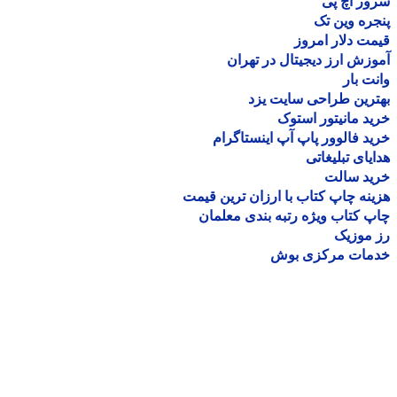
ر اچ پی
ره وین تک
ت دلار امروز
زش ارز دیجیتال در تهران
ت بار
رین طراحی سایت یزد
د مانیتور استوک
د فالوور پاپ آپ اینستاگرام
یای تبلیغاتی
ید سالت
نه چاپ کتاب با ارزان ترین قیمت
 کتاب ویژه رتبه بندی معلمان
موزیک
مات مرکزی بوش