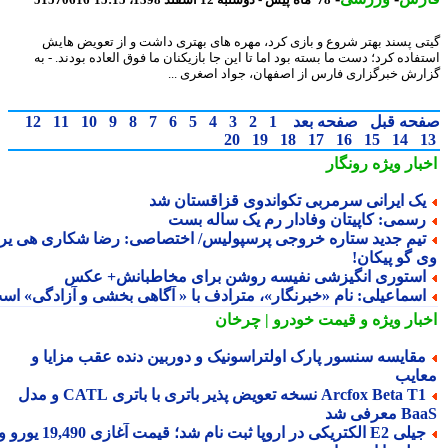
78 ماه پیش - دوشنبه 12 اسفند 1398، 15:15
51570616
ی پسند بهتر شروع و بازی کرد، مهره های بهتری داشت و از تعویض هایش
اده کرد؛ دست ما بسته بود اما تا این جا بازیکنان ما فوق العاده بودند. - به
رش خبرگزاری فارس از اصفهان، جواد اصغری ...
حه قبل
صفحه بعد
1
2
3
4
5
6
7
8
9
10
11
12
20
19
18
17
16
15
14
بار ویژه
رونگار
ک ایرانی سرمربی تکواندوی قزاقستان شد
سمی: کاپیتان وفادار رم یک ساله بست
یم جدید ستاره خروجی پرسپولیس/ اختصاصی: رضا شکاری هی یر
 گو پیکان!
ستوری انگیزشی نفیسه روشن برای مخاطبانش+ عکس
سماعیلی: نامِ «خبرنگار»، مترادف با « آگاهی بخشی و آزادگی» است
بار ویژه
و قیمت خودرو | چرخان
قایسه سنسور پارک اولتراسونیک و دوربین دنده عقب مزایا و
ایب
Arcfox Beta T1 نسخه تعویض پذیر باتری با باتری CATL و مدل
معرفی شد
جیلی E2 الکتریکی در اروپا ثبت نام شد؛ قیمت آغازی 19,490 یورو و