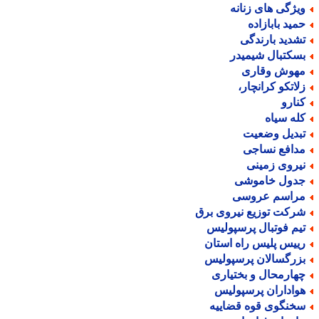
یژگی های زنانه
مید بابازاده
شدید بارندگی
سکتبال شیمیدر
هوش وقاری
لاتکو کرانچار،
نارو
له سیاه
بدیل وضعیت
دافع نساجی
یروی زمینی
دول خاموشی
راسم عروسی
رکت توزیع نیروی برق
یم فوتبال پرسپولیس
ییس پلیس راه استان
زرگسالان پرسپولیس
هارمحال و بختیاری
واداران پرسپولیس
خنگوی قوه قضاییه