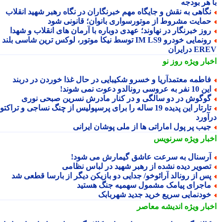
 هر بودجه
گاهی به نقش و جایگاه مهم خبرنگاران در نگاه رهبر شهید انقلاب
مایت مشروط از موتورسواری بانوان؛ قانونی شود
وز خبرنگار در نهاوند؛ عهدی دوباره با آرمان های انقلاب و شهدا
رونمایی خودرو IM LS9 توسط نیکا موتور، لوکس ترین شاسی بلند
 درایران
بار ویژه
روز نو
اطمه معتمدآریا و خسرو شکیبایی در حال غذا خوردن در دربند
10 نفر به عروسی رونالدو دعوت نمی شوند!
وگوش در دو سالگی و در کنار مادرش نسرین صبحی نوری
تارتار این پدیده 19 ساله را برای پرسپولیس از چنگ نساجی و تراکتور
آورد
یب پر پول اماراتی ها از ملی پوشان ایرانی
بار ویژه
سرنویس
رسنال به سرعت عاشق گیمارش می شود!
صویر دیده نشده از رهبر شهید در لباس نظامی
س از رونالد آرائوخو/ جدایی دو بازیکن دیگر از بارسا قطعی شد
اجرای پیامک مشمول سهمیه جنگ هستید
ودنمایی سریع خرید جدید شهربابک
بار ویژه
اندیشه معاصر