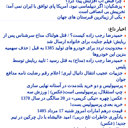
را قبض آب افزایش پیدا کرد؟
زشکیان: اگر دیپلماسی نبود، آمریکا پای توافق با ایران نمی آمد/
ریبش بی انصافی است
کی از زیباترین قبرستان های جهان
ار داغ:
میدرضا رجب زاده کیست؟ / قتل هولناک مداح سرشناس پس از
یش/ فیلم جنایت برای خانواده ارسال شد
محدودیت تردد برای خودرو های تولید 1385 به قبل | حذف سهمیه
ین این خودروها
میدرضا رجب زاده (مداح) به قتل رسید ؛ تایید ربایش توسط
یس
زییات عجیب انتقال دانیال ایری؛ اعلام رقم رضایت نامه مدافع
ان
رسپولیس و دو خرید بلندمدت در آستانه نهایی سازی
پ استقلال، پرسپولیسی است(عکس) | ورزش سه
س| چهره «نیکی کریمی» در 20 سالگی در سال 1370
رید بعدی پرسپولیس بست!
یمت درهم امارات امروز شنبه 17 مرداد 1405
ادآوری خاطرات تلخ دربی؛/ امید عالیشاه با دل چرکین در تیم
ید! (عکس)