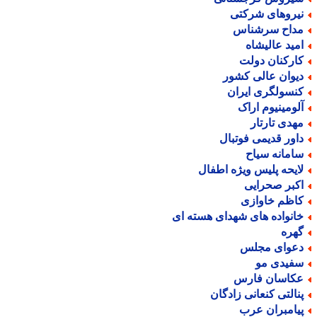
یروهای شرکتی
داح سرشناس
مید عالیشاه
ارکنان دولت
یوان عالی کشور
نسولگری ایران
لومینیوم اراک
هدی تارتار
اور قدیمی فوتبال
امانه سیاح
ایحه پلیس ویژه اطفال
کبر صحرایی
اظم خاوازی
انواده های شهدای هسته ای
هره
عوای مجلس
فیدی مو
کاسان فارس
نالتی کنعانی زادگان
یامبران عرب