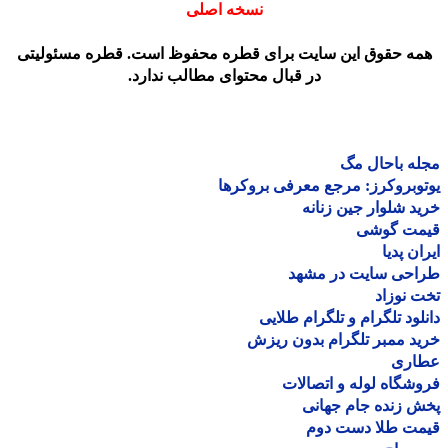
نسخه اصلی
مه حقوق این سایت برای قطره محفوظ است. قطره مسئولیتی
در قبال محتوای مطالب ندارد.
ه باحال مگ
وبروکرز: مرجع معرفی بروکرها
د شلوار جین زنانه
مت گوشی
ان پدیا
احی سایت در مشهد
 نوزاد
لود تلگرام و تلگرام طلایی
د ممبر تلگرام بدون ریزش
اری
شگاه لوله و اتصالات
 زنده جام جهانی
مت طلا دست دوم