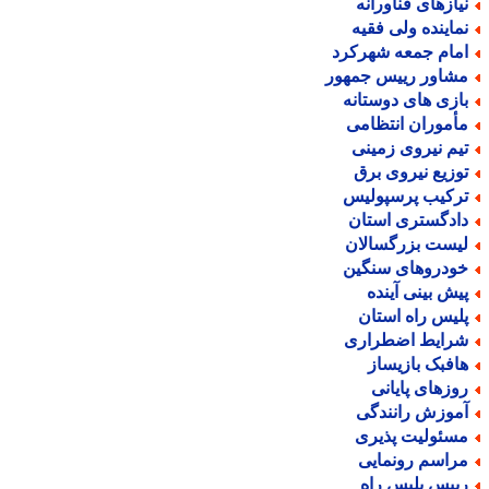
یازهای فناورانه
ماینده ولی فقیه
مام جمعه شهرکرد
شاور رییس جمهور
ازی های دوستانه
أموران انتظامی
یم نیروی زمینی
وزیع نیروی برق
رکیب پرسپولیس
ادگستری استان
یست بزرگسالان
ودروهای سنگین
یش بینی آینده
لیس راه استان
رایط اضطراری
افبک بازیساز
وزهای پایانی
موزش رانندگی
سئولیت پذیری
راسم رونمایی
ییس پلیس راه