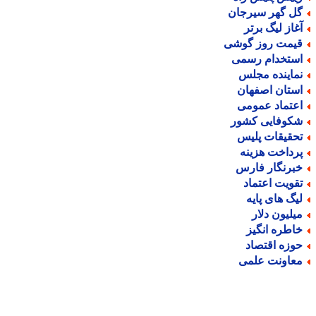
ل گهر سیرجان
غاز لیگ برتر
یمت روز گوشی
ستخدام رسمی
ماینده مجلس
ستان اصفهان
عتماد عمومی
کوفایی کشور
حقیقات پلیس
رداخت هزینه
برنگار فارس
قویت اعتماد
یگ های پایه
یلیون دلار
اطره انگیز
وزه اقتصاد
عاونت علمی