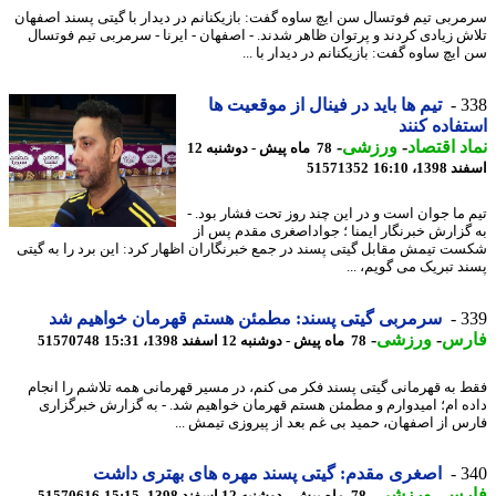
ربی تیم فوتسال سن ایچ ساوه گفت: بازیکنانم در دیدار با گیتی پسند اصفهان
ش زیادی کردند و پرتوان ظاهر شدند. - اصفهان - ایرنا - سرمربی تیم فوتسال
یچ ساوه گفت: بازیکنانم در دیدار با ...
3
تیم ها باید در فینال از موقعیت ها
فاده کنند
د اقتصاد
-
ورزشی
-
78 ماه پیش - دوشنبه 12
13، 16:10
51571352
 ما جوان است و در این چند روز تحت فشار بود. -
گزارش خبرنگار ایمنا ؛ جواداصغری مقدم پس از
ت تیمش مقابل گیتی پسند در جمع خبرنگاران اظهار کرد: این برد را به گیتی
د تبریک می گویم، ...
3
سرمربی گیتی پسند: مطمئن هستم قهرمان خواهیم شد
رس
-
ورزشی
-
78 ماه پیش - دوشنبه 12 اسفند 1398، 15:31
51570748
 به قهرمانی گیتی پسند فکر می کنم، در مسیر قهرمانی همه تلاشم را انجام
ه ام؛ امیدوارم و مطمئن هستم قهرمان خواهیم شد. - به گزارش خبرگزاری
س از اصفهان، حمید بی غم بعد از پیروزی تیمش ...
3
اصغری مقدم: گیتی پسند مهره های بهتری داشت
رس
-
ورزشی
-