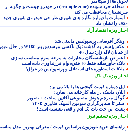
ویل ها از سپتامبر
منطقه خرد شونده (crumple zone) در خودرو چیست و چگونه از
نشینان محافظت می کند
سمارت با دیواره نگاره های شهری طراحی خودروی شهری جدید
بار ویژه
اقتصاد آزاد
ینگر آفریقایی پرسپولیس ماندنی شد
عکس| سفر به گذشته؛ یک تاکسی مرسدس بنز W180 در حال عبور
خیابان لاله زار؛ سال 46
عتراض بازنشستگان مخابرات به مرحه سوم متناسب سازی
انک خاورمیانه فقط 10 فقره وام فرزندآوری داده است
لاقات اسطوره های استقلال و پرسپولیس در عراق!
بار ویژه
تک ناک
پل دوباره قیمت گوشی ها را بالا می برد
یلان ماسک در ماه کارخانه می سازد!
وگل مترجم هوش مصنوعی آفلاین ساخت + تصویر
فر تا صد برگزاری سومین المپیک فناوری ۱۴۰۵
شت این چت بات یک آدم واقعی نشسته است!
بار ویژه
تسنیم نیوز
اهنمای خرید تلویزیون براساس قیمت / معرفی بهترین مدل مناسب