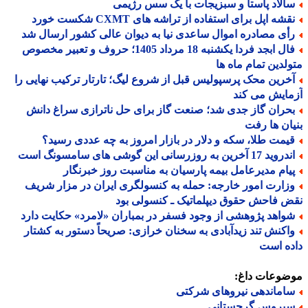
الاد پاستا و سبزیجات با یک سس رژیمی
شه اپل برای استفاده از تراشه های CXMT شکست خورد
أی مصادره اموال ساعدی نیا به دیوان عالی کشور ارسال شد
فال ابجد فردا یکشنبه 18 مرداد 1405؛ حروف و تعبیر مخصوص
لدین تمام ماه ها
خرین محک پرسپولیس قبل از شروع لیگ؛ تارتار ترکیب نهایی را
ایش می کند
حران گاز جدی شد؛ صنعت گاز برای حل ناترازی سراغ دانش
ان ها رفت
یمت طلا، سکه و دلار در بازار امروز به چه عددی رسید؟
د 17 آخرین به روزرسانی این گوشی های سامسونگ است
یام مدیرعامل بیمه پارسیان به مناسبت روز خبرنگار
زارت امور خارجه: حمله به کنسولگری ایران در مزار شریف
 فاحش حقوق دیپلماتیک ـ کنسولی بود
واهد پژوهشی از وجود فسفر در بمباران «لامرد» حکایت دارد
اکنش تند زیدآبادی به سخنان خرازی: صریحاً دستور به کشتار
ه است
ضوعات داغ:
اماندهی نیروهای شرکتی
یروس گرجستانی