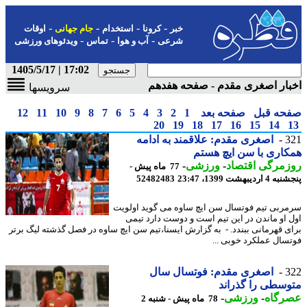
-
-
-
-
خبر
کرونا
استخدام
جام جهانی
اوقات
-
-
-
شرعی
آب و هوا
تماس
ویدئوهای ورزشی
17:02 | 1405/5/17
ار اصغری مقدم - صفحه هفدهم
سرویسها
حه قبل
صفحه بعد
1
2
3
4
5
6
7
8
9
10
11
12
20
19
18
17
16
15
14
3
اصغری مقدم: علاقمند به ادامه
اری با سن ایچ هستم
مرگی اقتصاد
-
ورزشی
-
77 ماه پیش -
ردیبهشت 1399، 23:47
52482483
ربی تیم فوتسال سن ایچ ساوه می گوید اولویت
 او ماندن در این تیم است و دوست دارد تیمی
ی قهرمانی ببندد. - به گزارش ایسنا،تیم سن ایچ ساوه در فصل گذشته لیگ برتر
سال عملکرد خوبی ...
3
اصغری مقدم: فوتسال سال
سطی را گذراند
رگاه
-
ورزشی
-
78 ماه پیش - شنبه 2