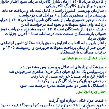
کالابرگ مرداد ۱۴۰۵ | زمان شارژ کالابرگ مرداد، مبلغ اعتبار خانوار و
رین خبر از واریز کالابرگ الکترونیکی
ازمان بهزیستی کشور؛ راهنمای کامل ثبت نام و دریافت خدمات
زیستی برای مستمری بگیران + مراحل ثبت درخواست
ثبت نام غیر حضوری وام بازنشستگان تامین اجتماعی ۱۴۰۵ | شرایط
یافت وام، مبلغ تسهیلات و نحوه ثبت درخواست آنلاین
فیش حقوق بازنشستگان نفت ۱۴۰۵ | نحوه مشاهده و دریافت فیش
وقی بازنشستگان صنعت نفت در سامانه سما + آخرین جزئیات
وق مرداد
غاز واریز مابه التفاوت افزایش حقوق بازنشستگان تأمین اجتماعی؛
آخرین خبر از زمان پرداخت معوقات فروردین و اردیبهشت ۱۴۰۵ و
ئیات مطالبات بازنشستگان
بار فوتبال در صبح فوتبالی
رزشگاه دیدارهای استقلال و پرسپولیس مشخص شد
رسپولیس یک مدافع جوان دیگر خرید؛ طاهری سرخپوش شد
تفاق تلخ برای مسی؛ خورخه مسی از دنیا رفت
حمتی دو بازیکن مازاد گل گهر را برگرداند
ستقلال با تغییر دو عضو هیئت مدیره درست نمی شود
بار ویژه
ایونا نیوز
یمت مواد غذایی دوباره اوج گرفت
ید سربازی 1405؛ طرح جدید مجلس به کجا رسید؟+ قیمت خرید