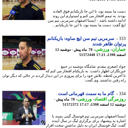
 ما بسته بود، تا این جا بازیکنانم فوق العاده
ند. به تیمم افتخار می کنم و امیدوارم این روند
مه داشته باشد. - ایسنا/اصفهان سرمربی تیم سن
گفت: دست ما بسته بود، تا این جا بازیکنانم ...
3
سرمربی تیم سن ایچ ساوه: بازیکنانم
وان ظاهر شدند
اران
-
ورزشی
-
78 ماه پیش - دوشنبه 12
13، 17:21
51572440
د اصغری مقدم، شامگاه دوشنبه در جمع
نگاران اظهار داشت: به بازیکنام افتخار می کنم که
آخرین لحظه، تلاش خود را برای پیروزی در این دیدار کردند در حالی که دیگر توان
 رفتن نداشتند. وی گفت:
3
گام ما به سمت قهرمانی است
مرگی اقتصاد
-
ورزشی
-
78 ماه پیش -
سفند 1398، 17:17
51572372
نا/اصفهان سرمربی تیم فوتسال گیتی پسند با
ره به پیشنهاد برای برگزاری لیگ در سال آینده
: لیگ فوتسال ایران به دلیل نداشتن سخت افزار