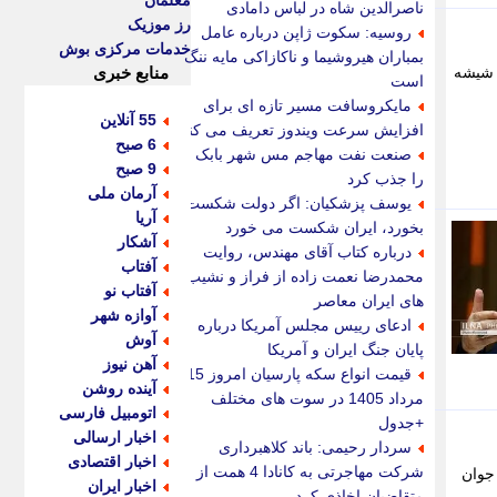
معلمان
ناصرالدین شاه در لباس دامادی
رز موزیک
روسیه: سکوت ژاپن درباره عامل
خدمات مرکزی بوش
بمباران هیروشیما و ناکازاکی مایه ننگ
اعضاء باند تهیه وتوزیع کننده مواد مخدر صنعتی و کشف 280 گرم شیشه
منابع خبری
است
مایکروسافت مسیر تازه ای برای
55 آنلاین
افزایش سرعت ویندوز تعریف می کند
6 صبح
صنعت نفت مهاجم مس شهر بابک
9 صبح
را جذب کرد
آرمان ملی
یوسف پزشکیان: اگر دولت شکست
آریا
بخورد، ایران شکست می خورد
آشکار
درباره کتاب آقای مهندس، روایت
آفتاب
محمدرضا نعمت زاده از فراز و نشیب
آفتاب نو
های ایران معاصر
آوازه شهر
ادعای رییس مجلس آمریکا درباره
آوش
پایان جنگ ایران و آمریکا
آهن نیوز
قیمت انواع سکه پارسیان امروز 15
آینده روشن
مرداد 1405 در سوت های مختلف
اتومبیل فارسی
+جدول
اخبار ارسالی
سردار رحیمی: باند کلاهبرداری
اخبار اقتصادی
شرکت مهاجرتی به کانادا 4 همت از
ران جوان
اخبار ایران
متقاضیان اخاذی کرد