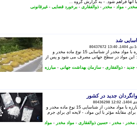
 آنها فراهم شود. - به گزارش گروه ...
مخدر
-
مواد
-
مخدر
-
ذوالفقاری
-
برخورد قضایی
-
غیرقانونی
80437672
مشاور رییس جمهور و دبیرکل ستاد مبارزه با مواد مخدر از شناسایی 15 نوع ماده مخدر و
ت: این مواد در سطح جهانی مصرف می شود و پس از
جدید
-
ذوالفقاری
-
سازمان بهداشت جهانی
-
مبارزه
80436298
سردار حسین ذوالفقاری، دبیرکل ستاد مبارزه با مواد مخدر، از شناسایی 15 نوع ماده مخدر و
رای مقابله مؤثر با این مواد، - لایحه ای برای جرم
د مخدر
-
مخدر
-
حسین ذوالفقاری
-
مواد مخدر
-
مواد