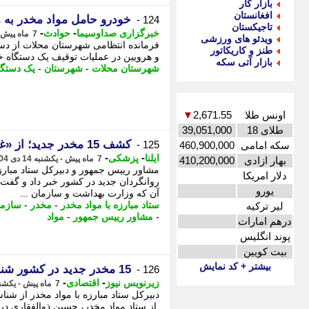
بازار کار
افغانستان
خودرو حامل مواد مخدر به 
124 -
تاجیکستان
-
-
خبرگزاری صداوسیما
حوادث
7 ماه پیش - یکشنبه 14 دی 1404، 16:00
ویدئو های ورزشی
طنز و کاریکاتور
و هرویین در عملیات توقیف یک دستگاه خو
بازار آتی سکه
شهرستان محلات
-
شهرستان
-
یک دستگا
اونس طلا
2,671.55
▼
طلای 18
39,051,000
کشف 15 مخدر جدید؛ از «غبار میمون» تا «بومزای»
125 -
سکه امامی
460,900,000
-
-
ایلنا
پزشکی
7 ماه پیش - یکشنبه 14 دی 1404، 15:00
بهار ازادی
410,200,000
دلار امریکا
روانگردان جدید در کشور خبر داد و گف
یورو
آن که وزارت بهداشت و سازمان ...
ستاد مبارزه با مواد مخدر
-
مخدر
-
سازما
لیر ترکیه
-
مشاور رییس جمهور
-
مواد
درهم امارات
پوند انگلیس
بیت کویین
بیشتر + کد نمایش
15 مخدر جدید در کشور شناسایی شد
126 -
-
-
زیرنویس نیوز
اقتصادی
7 ماه پیش - یکشنبه 14 دی 1404، 14:45
از ستاد مواد مخدر، حسین ذوالفقاری درباره ورود 85 نوع ماده