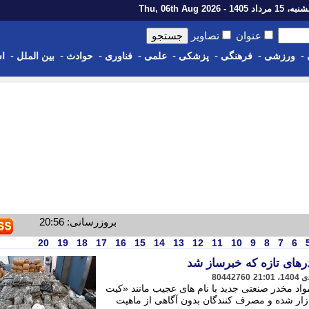
رداد 1405 - Thu, 06th Aug 2026
عنوان
تصاویر
-
-
-
-
-
-
-
-
ورزشی
فرهنگی
پزشکی
علمی
فناوری
حوادث
بین الملل
اس
بروزرسانی: 20:56
20
19
18
17
16
15
14
13
12
11
10
9
8
7
6
های تازه که خبرساز شد
80442760
اد مخدر صنعتی جدید با نام های عجیب مانند «کیت
زار شده و مصرف کنندگان بدون آگاهی از ماهیت