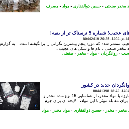
د مخدر صنعتی
-
حسین ذوالفقاری
-
مواد
-
مصرف
اره 5 ترسناک تر از بقیه!
80442419
جیب منتشر شده که مورد پنجم بیشترین نگرانی را برانگیخته است. - به گزارش
اد مخدر صنعتی با نام ها و شکل های عجیب ...
جیب
-
روانگردان
-
مواد
-
مخدر
-
صنعتی
80441398
سردار حسین ذوالفقاری، دبیرکل ستاد مبارزه با مواد مخدر، از شناسایی 15 نوع ماده مخدر و
رای مقابله مؤثر با این مواد، - لایحه ای برای جرم
د مخدر
-
مخدر
-
حسین ذوالفقاری
-
مواد مخدر
-
مواد