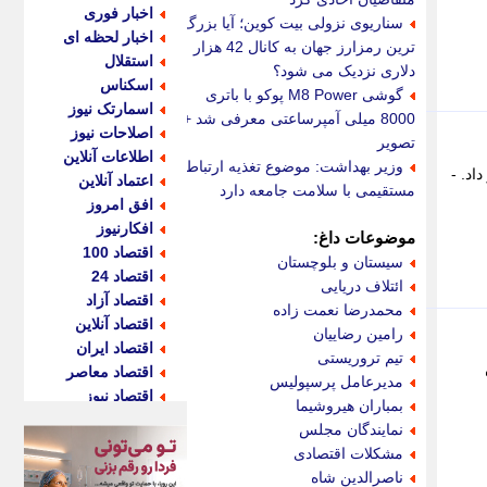
اخبار فوری
سناریوی نزولی بیت کوین؛ آیا بزرگ
اخبار لحظه ای
ترین رمزارز جهان به کانال 42 هزار
استقلال
دلاری نزدیک می شود؟
اسکناس
گوشی M8 Power پوکو با باتری
اسمارتک نیوز
8000 میلی آمپرساعتی معرفی شد +
اصلاحات نیوز
تصویر
اطلاعات آنلاین
وزیر بهداشت: موضوع تغذیه ارتباط
ر خبر داد. -
اعتماد آنلاین
مستقیمی با سلامت جامعه دارد
افق امروز
افکارنیوز
موضوعات داغ:
اقتصاد 100
سیستان و بلوچستان
اقتصاد 24
ائتلاف دریایی
اقتصاد آزاد
محمدرضا نعمت زاده
اقتصاد آنلاین
رامین رضاییان
اقتصاد ایران
تیم تروریستی
اقتصاد معاصر
مدیرعامل پرسپولیس
اقتصاد نیوز
بمباران هیروشیما
اکو ایران
نمایندگان مجلس
اکوفارس
مشکلات اقتصادی
اکونگار
ناصرالدین شاه