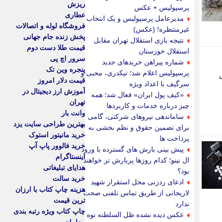
ریزش
پرسپولیس + عکس
عطاری
مدیرعامل پرسپولیس و یک انتخاب
فروشگاه لوله و اتصالات
غیرمنتظره! (عکس)
پخش زنده جام جهانی
نتیجه بازی استقلال تهران مقابل
قیمت طلا دست دوم
استقلال خوزستان
سرور اچ پی
شماره پیراهن خریدهای جدید
پنجره وین تک
پرسپولیس اعلام شد؛ تیکدری، محبی و
قیمت دلار امروز
سرگیف با اعداد ویژه
آموزش ارز دیجیتال در
«کیف پول ایران» فعال شد؛ همه
تهران
چیز درباره خدمات و کاربردها
وانت بار
ساماندهی نیروهای شرکتی، گامی
بهترین طراحی سایت یزد
برای تضمین حقوق و نظم بخشی به
خرید مانیتور استوک
پرداخت ها
خرید فالوور پاپ آپ
پیش بینی بارش های گسترده با ورود
اینستاگرام
ال نینو؛ کدام روزها پربارش تر خواهند
هدایای تبلیغاتی
بود؟
خرید سالت
ادعای ردزنی محل استقرار شهید
هزینه چاپ کتاب با ارزان
لاریجانی از طریق تماس تلفنی صحت
ترین قیمت
ندارد
چاپ کتاب ویژه رتبه بندی
عکس دیده نشده ظل السلطنه نوه