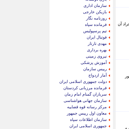
پویه آنلاین
سازمان اداری
پیام نفت
بازیکن خارجی
تابناک
روزنامه نگار
تازه نیوز
راد آن
فرمانده سپاه
تبیان
تیم پرسپولیس
تجارت نیوز
فوتبال ایران
تحریریه
مهدی تارتار
ترابر نیوز
بهره برداری
ترفندباز
نیروی زمینی
تریبون اقتصاد
آموزش پزشکی
تسنیم نیوز
رییس سازمان
تک ناک
آمار ازدواج
نظور
تکراتو
دولت جمهوری اسلامی ایران
توریسم آنلاین
فرمانده مرزبانی کردستان
تولید نیوز
سربازان گمنام امام زمان
تیتر فوری
سازمان جهانی هواشناسی
تیکنا
مرکز رسانه قوه قضاییه
جاب ویژن
معاون اول رییس جمهور
جار نیوز
سازمان اطلاعات سپاه
جالبتر
جمهوری اسلامی ایران
رگزاری