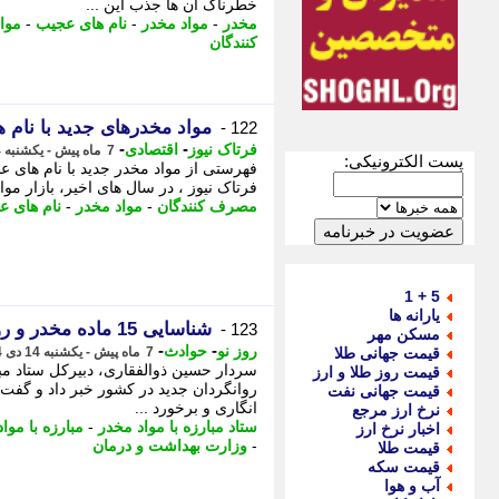
خطرناک آن ها جذب این ...
مخدر
-
مواد مخدر
-
نام های عجیب
-
موا
کنندگان
مواد مخدرهای جدید با نام های عجیب؛ شم
122 -
-
-
فرتاک نیوز
اقتصادی
7 ماه پیش - یکشنبه 14 دی 1404، 20:25
پست الکترونیکی:
فهرستی از مواد مخدر جدید با نام های ع
فرتاک نیوز ، در سال های اخیر، بازار مو
مصرف کنندگان
-
مواد مخدر
-
نام های ع
5 + 1
یارانه ها
شناسایی 15 ماده مخدر و روانگردان جدید در کشور
123 -
مسکن مهر
-
-
روز نو
حوادث
قیمت جهانی طلا
7 ماه پیش - یکشنبه 14 دی 1404، 18:42
قیمت روز طلا و ارز
روانگردان جدید در کشور خبر داد و گفت ب
قیمت جهانی نفت
انگاری و برخورد ...
نرخ ارز مرجع
ستاد مبارزه با مواد مخدر
-
مبارزه با موا
اخبار نرخ ارز
-
وزارت بهداشت و درمان
قیمت طلا
قیمت سکه
آب و هوا