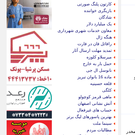
اکونیوز
کارتون پلنگ صورتی
الف
بازیگری خواننده
انتشار آنلاین
شادگان
اندیشه قرن
یک میلیارد دلار
اندیشه معاصر
معاون خدمات شهری شهرداری
اندیشه ها
هنگه ژال
انرژی پرس
رافائل فان در فارت
ای استخدام
تمدید مهلت ارسال آثار
ایتنا
میرسلاو کلوزه
ایراف
حمل بار به خارج
ایران آرت
نانوسل ال جی
ایران آنلاین
و
ماده 16 بانوان تبریز
ایران زندگی
قلعه حسینیه
ایران فوری
کلگی
ایرانی روز
ماهی قرمز کوچولو
ایرانیتال
آتش نشانی اصفهان
ایرنا
حساب های غیرفعال
ایسکانیوز
بهترین پاسورهای لیگ برتر
ایسنا
سینما ملت
ایکنا
مطالبات مردم
مخدر
ایلنا