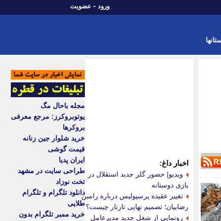
-
ورود
عضویت
تانها
مجله باحال مگ
یوتوبروکرز: مرجع معرفی
بروکرها
خرید شلوار جین زنانه
قیمت گوشی
ایران پدیا
اخبار داغ:
طراحی سایت در مشهد
ویدیو| حضور گلر جدید استقلال در
تخت نوزاد
بازی دوستانه
دانلود تلگرام و تلگرام
تغییر عقیده پرسپولیس درباره رامین
طلایی
رضاییان؛ تصمیم نهایی تارتار چیست؟
خرید ممبر تلگرام بدون
رونمایی از شغل جدید مدیرعامل