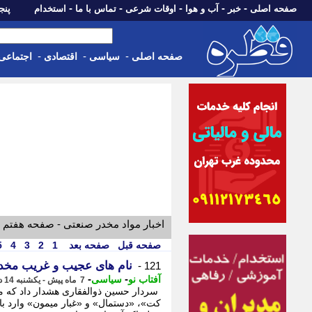
-
-
-
-
-
صفحه اصلی
خبر
آب و هوا
اوقات شرعی
تماس با ما
استخدام
پنجشنبه، 15 م
-
-
-
صفحه اصلی
سیاسی
اقتصادی
اجتماعی
اخبار مواد مخدر صنعتی - صفحه هفتم
صفحه قبل
صفحه بعد
1
2
3
4
5
نام های عجیب و غریب مخدر
121 -
-
-
آفتاب نو
سیاسی
7 ماه پیش - یکشنبه 14 دی 1404، 21:01
سردار حسین ذوالفقاری هشدار داد که مو
کت»، «دستمال» و «غبار میمون» وارد با