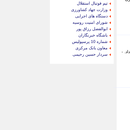
جام جم
تیم فوتبال استقلال
جدید پرس
وزارت جهاد کشاورزی
جماران
دستگاه های اجرایی
جوان ایرانی
شورای امنیت روسیه
جهان مانا
ابوالفضل رزاق پور
جهان نگر
باشگاه خبرنگاران
جهان نیوز
شماره 10 پرسپولیس
چطور
معاون بانک مرکزی
 سال جاری خبر داد. -
چمپیونات
سردار حسین رحیمی
چمدون
چه خبر
حادثه 24
حرف تو
حوادث پلاس
حوزه نیوز
خبر آنلاین
خبر جنوب
خبر سیاسی
خبر گردون
خبر ورزشی
خبرجو