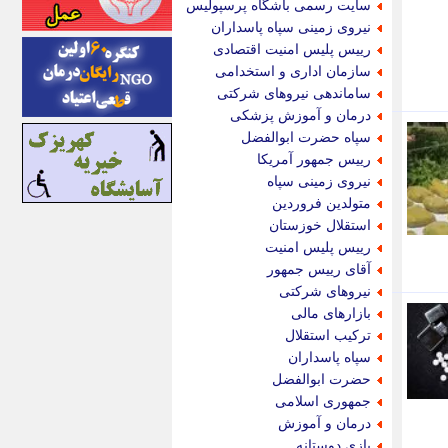
سایت رسمی باشگاه پرسپولیس
اینتیتر
نیروی زمینی سپاه پاسداران
ایونا نیوز
رییس پلیس امنیت اقتصادی
بازتاب آنلاین
سازمان اداری و استخدامی
باشگاه خبرنگاران
ساماندهی نیروهای شرکتی
باغستان نیوز
درمان و آموزش پزشکی
بامبوک
سپاه حضرت ابوالفضل
ببین و بخون
رییس جمهور آمریکا
بدینسان
نیروی زمینی سپاه
بنکر
متولدین فروردین
بیت ران
استقلال خوزستان
پارس فوتبال
رییس پلیس امنیت
پارسینه
آقای رییس جمهور
پارسینه پلاس
نیروهای شرکتی
پاز آنلاین
بازارهای مالی
پاس گل
ترکیب استقلال
پانا
سپاه پاسداران
پرتو نیوز
حضرت ابوالفضل
پرسون
جمهوری اسلامی
پنجره نیوز
درمان و آموزش
پویامگ
بازی دوستانه