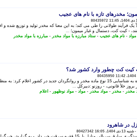
ون؛ مخدرهای تازه با نام های عجیب
80435972
یک فرآیند طولانی را طی می کند؛ به این معنا که مخدر تولید و توزیع شده و اف
، - کیت کت، دستمال و غبار میمون؛ ...
مواد
-
نام های عجیب
-
ستاد مبارزه با مواد مخدر
-
مبارزه با مواد مخدر
80435950
دبیرکل ستاد مبارزه با مواد مخدر با اشاره به شناسایی 15 نوع ماده مخدر و روانگردان جدید در کشور اعلام کرد: به م
بروز خلأ قانونی، - روزنو :دبیرکل ...
د مخدر
-
مخدر
-
مواد مخدر
-
مواد
-
مواد نوظهور
-
اعلام
ل در شاهرود
80427342
فرمانده انتظامی شهرستان شاهرود از دستگیری سارق سریالی منازل با 15 فقره سرقت خبر داد. - به گزارش خب