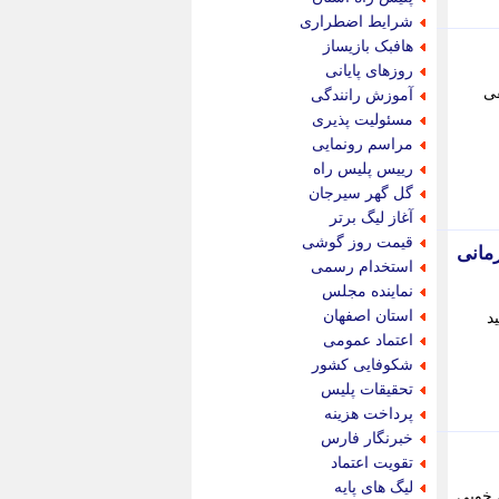
پویه آنلاین
شرایط اضطراری
پیام نفت
هافبک بازیساز
تابناک
روزهای پایانی
تازه نیوز
فی
آموزش رانندگی
تبیان
مسئولیت پذیری
تجارت نیوز
مراسم رونمایی
تحریریه
رییس پلیس راه
ترابر نیوز
گل گهر سیرجان
ترفندباز
آغاز لیگ برتر
تریبون اقتصاد
قیمت روز گوشی
رمانی
تسنیم نیوز
استخدام رسمی
تک ناک
نماینده مجلس
تکراتو
استان اصفهان
د
توریسم آنلاین
اعتماد عمومی
تولید نیوز
شکوفایی کشور
تیتر فوری
تحقیقات پلیس
تیکنا
پرداخت هزینه
جاب ویژن
خبرنگار فارس
جار نیوز
تقویت اعتماد
جالبتر
لیگ های پایه
زی خوبی