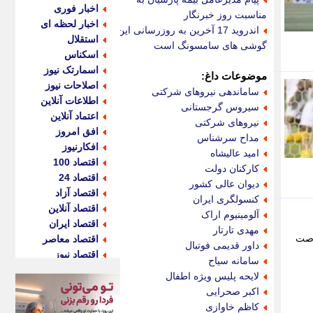
اخبار فوری
مناسبت روز خبرنگار
اخبار لحظه ای
اندروید 17 آخرین به روزرسانی این
استقلال
گوشی های سامسونگ است
اسکناس
اسمارتک نیوز
موضوعات داغ:
اصلاحات نیوز
ساماندهی نیروهای شرکتی
اطلاعات آنلاین
سیروس گرجستانی
اعتماد آنلاین
نیروهای شرکتی
افق امروز
مداح سرشناس
افکارنیوز
امید عالیشاه
اقتصاد 100
کارکنان دولت
اقتصاد 24
دیوان عالی کشور
اقتصاد آزاد
کنسولگری ایران
اقتصاد آنلاین
آلومینیوم اراک
اقتصاد ایران
مهدی تارتار
و فرصت
اقتصاد معاصر
داور قدیمی فوتبال
اقتصاد نیوز
سامانه سیاح
اکو ایران
لایحه پلیس ویژه اطفال
اکوفارس
اکبر صحرایی
اکونگار
کاظم خاوازی