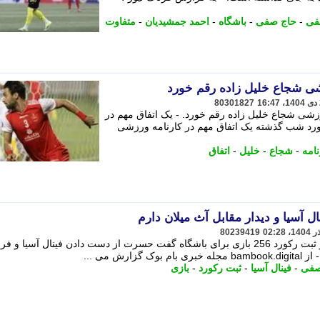
فی
-
حاج صفی
-
باشگاه
-
احمد جمشیدیان
-
متفاوت
زشی شجاع خلیل زاده رقم خورد
80301827
شی شجاع خلیل زاده رقم خورد. - یک اتفاق مهم در
رد شب گذشته یک اتفاق مهم در کارنامه ورزشی
نامه
-
شجاع
-
خلیل
-
اتفاق
آسیا و دیدار مقابل آث میلان دارم
80239419
احسان حاج صفی، کاپیتان سپاهان پس از ثبت رکورد 256 بازی برای باشگاه گفت حسرت از دست دادن فینال آسیا 
ش می ...
صفی
-
فینال آسیا
-
ثبت رکورد
-
بازی