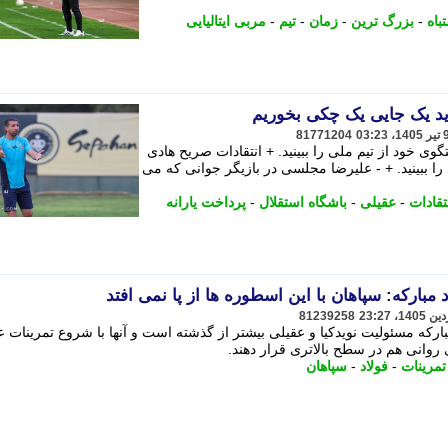
باه
-
بزرگ ترین
-
زمان
-
تیم
-
مربی ایتالیایی
اید یک جایی یک چکی بخوریم
81771204
وی خود از تیم ملی را ببینید. + انتقادات صریح هادی
را ببینید. + - علیرضا مجلسی در بازیگر جوانی که می
تقادات
-
عقیلی
-
باشگاه استقلال
-
پرداخت یارانه
اد مبارکه: سپاهان با این اسطوره ها از پا نمی افتد
81239258
رکه مسئولیت نویدکیا و عقیلی بیشتر از گذشته است و آنها با شروع تمرینات عل
ی روانی هم در سطح بالاتری قرار دهند.
تمرینات
-
فولاد
-
سپاهان