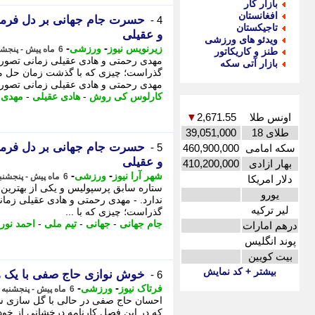
بازار کار
افغانستان
حسرت جام جهانی بر دل فرما
4 -
تاجیکستان
و عقیلی
ویدئو های ورزشی
-
-
زیرنویس نیوز
ورزشی
6 ماه پیش - پنجشنبه 30 بهمن 1404، 17:52
طنز و کاریکاتور
مهدی رحمتی و هادی عقیلی زمانی تصور 
بازار آتی سکه
گذراست؛ چیزی که با گذشت زمان حل می 
مهدی رحمتی و هادی عقیلی زمانی تصور .
کارلوس کی روش
-
هادی عقیلی
-
مهدی 
اونس طلا
2,671.55
▼
طلای 18
39,051,000
حسرت جام جهانی بر دل فرما
5 -
سکه امامی
460,900,000
و عقیلی
بهار ازادی
410,200,000
-
-
شهر آرا نیوز
ورزشی
6 ماه پیش - پنجشنبه 30 بهمن 1404، 16:12
دلار امریکا
ستاره سابق پرسپولیس و یکی از بهترین 
یورو
ندارد. - مهدی رحمتی و هادی عقیلی زما
لیر ترکیه
گذراست؛ چیزی که با ...
جام جهانی
-
جهانی
-
تیم ملی
-
احمد نورا
درهم امارات
پوند انگلیس
بیت کویین
بیشتر + کد نمایش
خوش نوازی حاج صفی با یک هد
6 -
-
-
فرتاک نیوز
ورزشی
6 ماه پیش - پنجشنبه 9 بهمن 1404، 23:05
احسان حاج صفی در حالی با گل سازی سپ
که در این فصل کارنامه درخشانی از خود