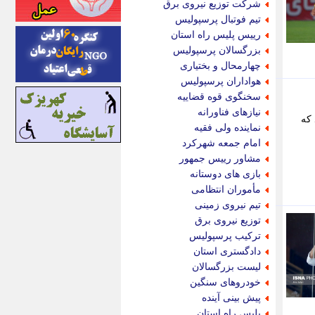
شرکت توزیع نیروی برق
اینتیتر
تیم فوتبال پرسپولیس
ایونا نیوز
رییس پلیس راه استان
بازتاب آنلاین
بزرگسالان پرسپولیس
باشگاه خبرنگاران
چهارمحال و بختیاری
باغستان نیوز
هواداران پرسپولیس
بامبوک
سخنگوی قوه قضاییه
ببین و بخون
نیازهای فناورانه
 که
بدینسان
نماینده ولی فقیه
بنکر
امام جمعه شهرکرد
بیت ران
مشاور رییس جمهور
پارس فوتبال
بازی های دوستانه
پارسینه
مأموران انتظامی
پارسینه پلاس
تیم نیروی زمینی
پاز آنلاین
توزیع نیروی برق
پاس گل
ترکیب پرسپولیس
پانا
دادگستری استان
پرتو نیوز
لیست بزرگسالان
پرسون
خودروهای سنگین
پنجره نیوز
پیش بینی آینده
پویامگ
پلیس راه استان