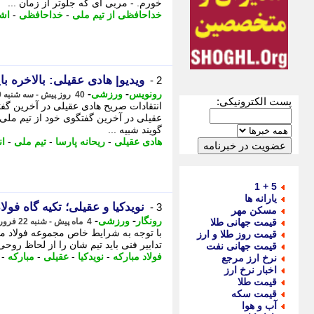
خورم. - مربی ای که جلوتر از زمان ...
خداحافظی از تیم ملی
-
خداحافظی
-
اشت
ویدیو| هادی عقیلی: بالاخره ب
2 -
-
-
رونویس
ورزشی
40 روز پیش - سه شنبه 9 تیر 1405، 03:23
پست الکترونیکی:
انتقادات صریح هادی عقیلی در آخرین گفتگ
عقیلی در آخرین گفتگوی خود از تیم ملی 
گویند شبیه ...
هادی عقیلی
-
ریحانه پارسا
-
تیم ملی
-
ان
5 + 1
یارانه ها
‏نویدکیا و عقیلی؛ تکیه گاه فول
3 -
مسکن مهر
-
-
رونگار
ورزشی
قیمت جهانی طلا
4 ماه پیش - شنبه 22 فروردین 1405، 23:27
با توجه به شرایط خاص مجموعه فولاد مبا
قیمت روز طلا و ارز
تدابیر فنی باید تیم شان را از لحاظ روح
قیمت جهانی نفت
فولاد مبارکه
-
نویدکیا
-
عقیلی
-
مبارکه
-
نرخ ارز مرجع
اخبار نرخ ارز
قیمت طلا
قیمت سکه
آب و هوا