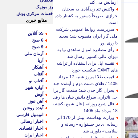
معلمان
آزمایش می کند
رز موزیک
واکنش تند زیدآبادی به سخنان
خدمات مرکزی بوش
خرازی: صریحاً دستور به کشتار داده
منابع خبری
است
سرپرست روابط عمومی شرکت
55 آنلاین
ملی گاز ایران منصوب شد؛ سعید
6 صبح
داوری پور
9 صبح
رأی مصادره اموال ساعدی نیا به
آرمان ملی
دیوان عالی کشور ارسال شد
آریا
نقشه اپل برای استفاده از تراشه
آشکار
های CXMT شکست خورد
آفتاب
قیمت طلا امروز شنبه 17 مرداد
آفتاب نو
1405 / طلای دست دوم و آبشده چند؟
آوازه شهر
بحران گاز جدی شد؛ صنعت گاز برای
آوش
حل ناترازی سراغ دانش بنیان ها رفت
آهن نیوز
فال شمع روزانه | فال شمع یکشنبه
آینده روشن
18 مرداد ماه 1405
اتومبیل فارسی
وزارت بهداشت: بیش از 170 اثر
اخبار ارسالی
رسانه ای در جشنواره «رسانه و
اخبار اقتصادی
سلامت» داوری شد
اخبار ایران
پیام مدیرعامل بیمه پارسیان به