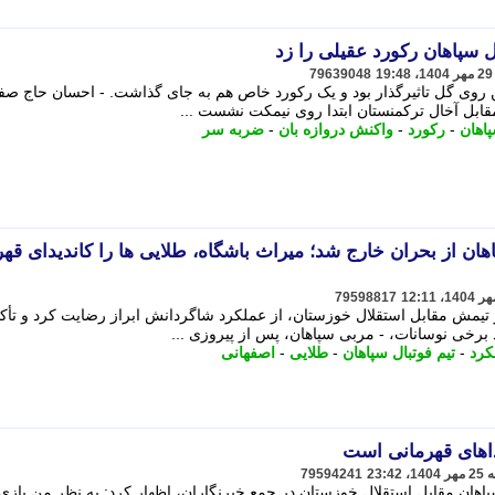
 سپاهان رکورد عقیلی را زد
79639048
ن روی گل تاثیرگذار بود و یک رکورد خاص هم به جای گذاشت. - ​احسان حاج ص
مقابل آخال ترکمنستان ابتدا روی نیمکت نشست ...
اهان
-
رکورد
-
واکنش دروازه بان
-
ضربه سر
هان از بحران خارج شد؛ میراث باشگاه، طلایی ها را کاندیدای قه
79598817
تیمش مقابل استقلال خوزستان، از عملکرد شاگردانش ابراز رضایت کرد و تأکی
برخی نوسانات، - مربی سپاهان، پس از پیروزی ...
کرد
-
تیم فوتبال سپاهان
-
طلایی
-
اصفهانی
داهای قهرمانی است
79594241
مهر پس از برد سپاهان مقابل استقلال خوزستان در جمع خبرنگاران، اظهار کرد: به نظر من با