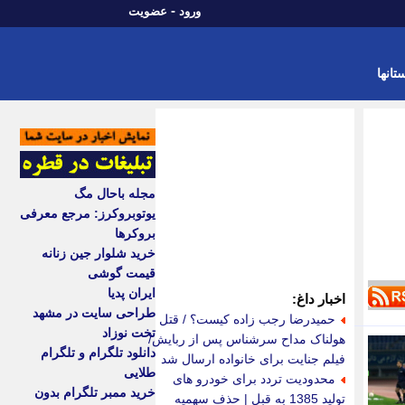
-
ورود
عضویت
تانها
مجله باحال مگ
یوتوبروکرز: مرجع معرفی
بروکرها
خرید شلوار جین زنانه
قیمت گوشی
ایران پدیا
اخبار داغ:
طراحی سایت در مشهد
حمیدرضا رجب زاده کیست؟ / قتل
تخت نوزاد
هولناک مداح سرشناس پس از ربایش/
دانلود تلگرام و تلگرام
فیلم جنایت برای خانواده ارسال شد
طلایی
محدودیت تردد برای خودرو های
خرید ممبر تلگرام بدون
تولید 1385 به قبل | حذف سهمیه