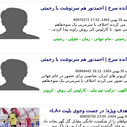
نده سرخ | احمدنور هم سرنوشت با رحمتی
80870272
می کردند اختلاف با سرمربی یک سوءتفاهم
شود. با کارلوس کی روش زاویه پیدا کردند، -
..
رحمتی
-
جام جهانی
-
زمان
-
عقیلی
-
رحمتی
نده سرخ | احمدنور هم سرنوشت با رحمتی
80869443
لژیونر های ایران، شانسی برای حضور در جام جهانی
نی تصور می کردند اختلاف با سرمربی یک سوءتفاهم
للهی
-
ترکیب تیم ملی
-
کارلوس کی روش
-
لژیونر
ف ویژه؛ در جست وجوی بلیت «LA»
80656750
اهان را از شکست خانگی مقابل گل گهر نجات داد
 به جای گذاشته است. - به گزارش فرتاک نیوز ،