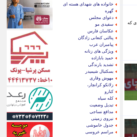
اکونیوز
خانواده های شهدای هسته ای
الف
گهره
انتشار آنلاین
دعوای مجلس
اندیشه قرن
ای که
سفیدی مو
اندیشه معاصر
عکاسان فارس
اندیشه ها
پنالتی کنعانی زادگان
انرژی پرس
پیامبران عرب
ای استخدام
ویژگی های زنانه
ایتنا
حمید بابازاده
ایراف
تشدید بارندگی
ایران آرت
بسکتبال شیمیدر
ایران آنلاین
مهوش وقاری
ایران زندگی
زلاتکو کرانچار،
ایران فوری
کنارو
ایرانی روز
کله سیاه
ایرانیتال
تبدیل وضعیت
ایرنا
مدافع نساجی
ایسکانیوز
نیروی زمینی
ایسنا
جدول خاموشی
ایکنا
مراسم عروسی
ایلنا