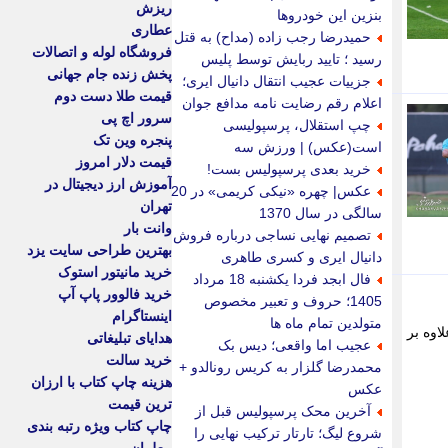
ریزش
بنزین این خودروها
عطاری
حمیدرضا رجب زاده (مداح) به قتل
فروشگاه لوله و اتصالات
رسید ؛ تایید ربایش توسط پلیس
پخش زنده جام جهانی
جزییات عجیب انتقال دانیال ایری؛
قیمت طلا دست دوم
اعلام رقم رضایت نامه مدافع جوان
سرور اچ پی
چپ استقلال، پرسپولیسی
پنجره وین تک
است(عکس) | ورزش سه
قیمت دلار امروز
خرید بعدی پرسپولیس بست!
آموزش ارز دیجیتال در
عکس| چهره «نیکی کریمی» در 20
تهران
سالگی در سال 1370
وانت بار
تصمیم نهایی نساجی درباره فروش
بهترین طراحی سایت یزد
دانیال ایری و کسری طاهری
خرید مانیتور استوک
فال ابجد فردا یکشنبه 18 مرداد
خرید فالوور پاپ آپ
1405؛ حروف و تعبیر مخصوص
اینستاگرام
متولدین تمام ماه ها
اوه بر
هدایای تبلیغاتی
عجیب اما واقعی؛ دیس بک
خرید سالت
محمدرضا گلزار به کریس رونالدو +
هزینه چاپ کتاب با ارزان
عکس
ترین قیمت
آخرین محک پرسپولیس قبل از
چاپ کتاب ویژه رتبه بندی
شروع لیگ؛ تارتار ترکیب نهایی را