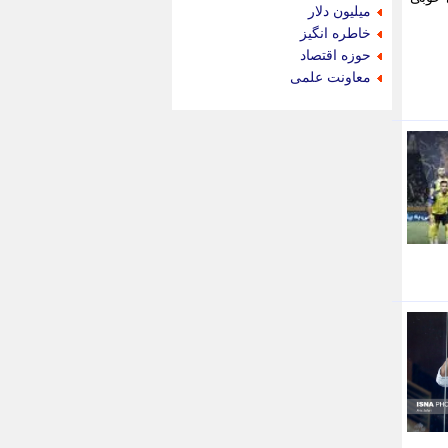
جام جم
میلیون دلار
جدید پرس
خاطره انگیز
جماران
حوزه اقتصاد
جوان ایرانی
معاونت علمی
جهان مانا
جهان نگر
جهان نیوز
چطور
چمپیونات
چمدون
چه خبر
حادثه 24
حرف تو
حوادث پلاس
حوزه نیوز
خبر آنلاین
خبر جنوب
خبر سیاسی
خبر گردون
خبر ورزشی
خبرجو