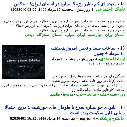
پدیده ای کم نظیر رژه 6 سیاره در آسمان ایران! + عکس
ناک
-
اجتماعی
-
4 روز پیش - پنجشنبه 15 مرداد 1405، 03:05
82033040
سحرگاه چهارشنبه 21 مرداد، شش سیاره مشتری، عطارد، مریخ، اورانوس، زحل و
ون در آرایشی دیدنی در آسمان ایران قرار می گیرند. - به گزارش تابناک،
هارشنبه 21 مرداد، شش سیاره مشتری، عطارد،
ان ایران
-
چهارشنبه
-
ایران
-
سیاره
-
آسمان
-
سحرگاه
-
دیدنی
ساعات سعد و نحس امروز پنجشنبه
ا
-
اقتصادی
-
4 روز پیش - پنجشنبه 15 مرداد
82032680
1405
گی های هر کدام از سیاره ها زحل: نحس اکبر
. (زحل در روز های هفته مربوط به روز شنبه
) اما در این ساعت عقد قرارداد، تجارت، زراعت خوب می باشد، همچنین این
ت کارهایی مانند انجام طلسم و.
-
شنبه
-
هفته
-
ساعت
-
خوب
-
مربوط
-
طلسم
نابودی جو سیاره سرخ با طوفان های خورشیدی؛ مریخ احتمالا
نی قابل سکونت بوده است
بتر
-
پزشکی
-
4 روز پیش - چهارشنبه 14 مرداد 1405، 16:52
82030401