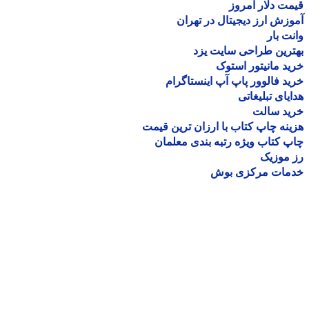
ت دلار امروز
زش ارز دیجیتال در تهران
ت بار
رین طراحی سایت یزد
د مانیتور استوک
د فالوور پاپ آپ اینستاگرام
یای تبلیغاتی
ید سالت
نه چاپ کتاب با ارزان ترین قیمت
 کتاب ویژه رتبه بندی معلمان
موزیک
مات مرکزی بوش