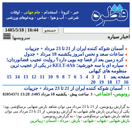
-
-
-
-
خبر
کرونا
استخدام
جام جهانی
اوقات
-
-
-
شرعی
آب و هوا
تماس
ویدئوهای ورزشی
16:44 | 1405/5/18
ار سیاره
سرویسها
آسمان شوکه کننده ایران از 21 تا 23 مرداد + جزییات
ساعات سعد و نحس امروز یکشنبه 18 مرداد + جدول
کره زمین بعد از فضا چه بویی دارد؟ روایت عجیب فضانوردان!
سیاره ای با سه خورشید؛ KELT-4Ab در یکی از عجیب ترین
نظومه های کیهانی
حه بعد
1
2
3
4
5
6
7
8
9
10
11
12
13
14
15
20
19
18
17
آسمان شوکه کننده ایران از 21 تا 23 مرداد + جزییات
نویس
-
اجتماعی
-
3 ساعت پیش - یکشنبه 18 مرداد 1405، 13:28
82054371
به گزارش رونویس، از 21 تا 23 مرداد می توان شاهد بارش شهابی برساوُشی بود؛
یکی از زیباترین بارش های شهابی به گزارش رونویس، از 21 تا 23 مرداد می توان
د بارش شهابی برساوُشی بود؛ - به گزارش رونویس،
ش شهابی
-
شهاب
-
شهابی
-
بارش
-
مرداد
-
آسمان
-
زیباترین