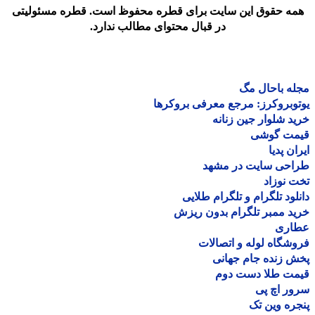
مه حقوق این سایت برای قطره محفوظ است. قطره مسئولیتی
در قبال محتوای مطالب ندارد.
ه باحال مگ
وبروکرز: مرجع معرفی بروکرها
د شلوار جین زنانه
مت گوشی
ان پدیا
احی سایت در مشهد
 نوزاد
لود تلگرام و تلگرام طلایی
د ممبر تلگرام بدون ریزش
اری
شگاه لوله و اتصالات
 زنده جام جهانی
مت طلا دست دوم
ر اچ پی
ره وین تک