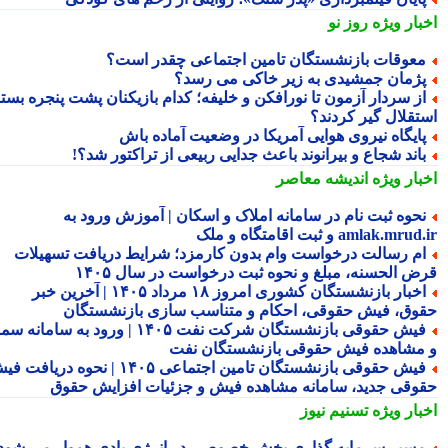
بار ویژه
روز نو
عوقات بازنشستگان تامین اجتماعی چقدر است؟
ژمان جمشیدی به زیر خاکی می رسد؟
ز سردار آزمون تا نورافکن و خلیفه؛ کدام بازیکنان پشت پنجره بسته
تقلال گیر کردند؟
ایگاه نیروی هوایی آمریکا در وضعیت آماده باش
اند شجاع و بیرانوند باعث جدایی ربیعی از تراکتور شد؟!
بار ویژه
اندیشه معاصر
حوه ثبت نام در سامانه املاک و اسکان | آموزش ورود به
amlak.mr و ثبت اقامتگاه و ملک
م رسالت درخواست وام بدون کارمزد؛ شرایط دریافت تسهیلات
ض الحسنه، مبلغ و نحوه ثبت درخواست در سال ۱۴۰۵
اخبار بازنشستگان کشوری امروز ۱۸ مرداد ۱۴۰۵ | آخرین خبر
وق، فیش حقوقی، احکام و متناسب سازی بازنشستگان
فیش حقوقی بازنشستگان شرکت نفت ۱۴۰۵ | ورود به سامانه سما
مشاهده فیش حقوقی بازنشستگان نفت
فیش حقوقی بازنشستگان تامین اجتماعی ۱۴۰۵ | نحوه دریافت فیش
وقی جدید، سامانه مشاهده فیش و جزئیات افزایش حقوق
بار ویژه
تسنیم نیوز
سیر سرمایه گذاری بخش خصوصی در انرژی بادی هموار می شود