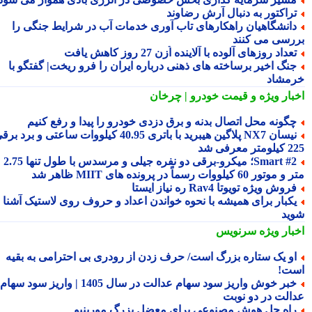
راکتور به دنبال آرش رضاوند
انشگاهیان راهکارهای تاب آوری خدمات آب در شرایط جنگی را
رسی می کنند
عداد روزهای آلوده با آلاینده اُزن 27 روز کاهش یافت
نگ اخیر برساخته های ذهنی درباره ایران را فرو ریخت| گفتگو با
مشاد
بار ویژه
و قیمت خودرو | چرخان
گونه محل اتصال بدنه و برق دزدی خودرو را پیدا و رفع کنیم
نیسان NX7 پلاگین هیبرید با باتری 40.95 کیلووات ساعتی و برد برقی
 معرفی شد
Smart #2؛ میکرو-برقی دو نفره جیلی و مرسدس با طول تنها 2.75
ور 60 کیلووات رسماً در پرونده های MIIT ظاهر شد
روش ویژه تویوتا Rav4 ره نیاز ایستا
کبار برای همیشه با نحوه خواندن اعداد و حروف روی لاستیک آشنا
ید
بار ویژه
سرنویس
و یک ستاره بزرگ است/ حرف زدن از رودری بی احترامی به بقیه
ت!
خبر خوش واریز سود سهام عدالت در سال 1405 | واریز سود سهام
الت در دو نوبت
اه حل هوش مصنوعی برای معضل بزرگ مورینیو