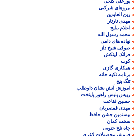
ورعلی گنجی
یروهای شرکتی
ین العابدین
هدی تارتار
علام نتایج
حمد رسول الله
هاده های دامی
وفی شیخ داز
رانک لینکش
وت
مکاری گازی
رنامه تکیه خانه
نگ پنج
موزش آتش نشان داوطلب
ییس پلیس راهور پایتخت
سین قناعت
هدی قمصریان
یستمین جشن حافظ
خت کمان
اه تلخ جنوبی
روش محصولات لاغری