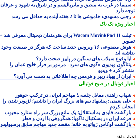
ینما در غرب به منطق و ماتریالیسم و در شرق به شهود و عرفان
جه دارد
جبی مشهدی: خاموشی ها تا 2 هفته آینده به حداقل می رسد
بار ویژه
تک ناک
تبلت Wacom MovinkPad 11 برای هنرمندان دیجیتال معرفی شد +
ویر
هوش مصنوعی ۱۶ ویروس جدید ساخت که هرگز در طبیعت وجود
شته اند
یا وقوع سیلاب های سنگین در پاییز صحت دارد؟
نتاگون ویدیوی «گوی های سرد» مرموز بر فراز خلیج عمان را
تشر کرد + ویدیو
یران از پهپاد ریپر و هرمس چه اطلاعاتی به دست می آورد؟
بار فوتبال در صبح فوتبالی
هاب زاهدی مقابل چلسی؛ مهاجم ایرانی در ترکیب جوهور
لی نعمتی: پیشنهاد تیم های بزرگ ایران را داشتم؛ لژیونر شدن را
تخاب کردم
ازگشت قایدی به استقلال؛ یک مانع بزرگ سر راه ستاره محبوب
رعه ایران در بسکتبال ناگویا؛ همگروهی با اردن و قطر
ازگشت لوکاس ژوائو به خانه؛ مقصد جدید مهاجم سابق پرسپولیس
ار داغ: