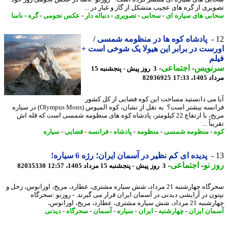
یری از گره های عجیب متشکل از گاز و غبار در ...
بی های سیاره ای
-
سحابی
-
تصویری
-
دنباله دار
-
عکس نجومی
-
گره
-
ناسا
پادشاه کوه ها در منظومه شمسی /
ست در برابر این هیولا یک شوخی است +
م
نویس
-
اجتماعی
-
3 روز پیش - پنجشنبه 15
1، 17:33
82036925
ا می دانستید مساحت این کوه فضایی از کل کشور
فرانسه بیشتر است؟ ​ به نقل از نشان، کوه المپوس (Olympus Mons) در سیاره
مریخ، با ارتفاع 22 کیلومتر، پادشاه کوه های منظومه شمسی است که قله اش
اً ...
-
منظومه شمسی
-
منظومه
-
پادشاه
-
فرانسه
-
فضایی
-
سیاره
پدیده ای کم نظیر در آسمان ایران؛ رژه 6 سیاره!
 نو
-
اجتماعی
-
3 روز پیش - پنجشنبه 15 مرداد 1405، 12:57
82035330
سحرگاه چهارشنبه 21 مرداد، شش سیاره مشتری، عطارد، مریخ، اورانوس، زحل و
ون در آرایشی دیدنی در آسمان ایران قرار می گیرند. - روزنو :سحرگاه
، شش سیاره مشتری، عطارد، مریخ، اورانوس،
ان ایران
-
چهارشنبه
-
ایران
-
سیاره
-
آسمان
-
سحرگاه
-
دیدنی