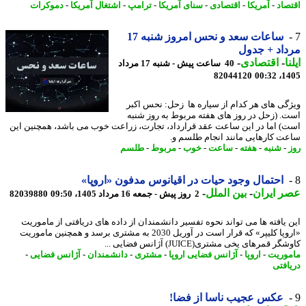
صاد
-
آمریکا
-
اقتصادی
-
سنای آمریکا
-
ترامپ
-
اشتغال آمریکا
-
دموکرات
ساعات سعد و نحس امروز شنبه 17
اد + جدول
ا
-
اقتصادی
-
40 ساعت پیش - شنبه 17 مرداد
82044120
1405
گی های هر کدام از سیاره ها زحل: نحس اکبر
. (زحل در روز های هفته مربوط به روز شنبه
) اما در این ساعت عقد قرارداد، تجارت، زراعت خوب می باشد، همچنین این
ت کارهایی مانند انجام طلسم و.
-
شنبه
-
هفته
-
ساعت
-
خوب
-
مربوط
-
طلسم
احتمال وجود حیات در اقیانوس مدفون «اروپا»
 ایران
-
بین الملل
-
2 روز پیش - جمعه 16 مرداد 1405، 09:50
82039880
 یافته ها می تواند نحوه تفسیر دانشمندان از داده های دریافتی از ماموریت
«اروپا کلیپر» که قرار است در آوریل 2030 به مشتری برسد و همچنین ماموریت
ر قمرهای یخی مشتری(JUICE) آژانس فضایی ...
وریت
-
اروپا
-
آژانس فضایی اروپا
-
مشتری
-
دانشمندان
-
آژانس فضایی
-
افتی
عکس عجیب ناسا از فضا!