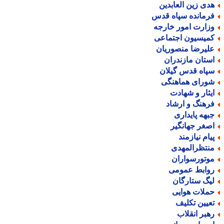
دی زین العابدین
رمانده سپاه قدس
زارت امور خارجه
میسیون اجتماعی
لیرضا منصوریان
ستان مازندران
پاه قدس گیلان
ورای هماهنگی
یثار و شهادت
رهنگ و ارشاد
بهه پایداری
صغر جهانگیر
یام نیازمند
نتظرالمهدی
وتورسواران
وابط عمومی
یگ ستارگان
ملات هوایی
عیین تکلیف
هبر انقلاب