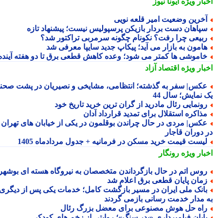
بار ویژه
ایونا نیوز
خرین وضعیت امیر قلعه نویی
پاهان دست بردار بازیکن پرسپولیس نیست؛ پیشنهاد تازه
بیعی چرا رفت؟ نکونام چگونه سرمربی تراکتور شد؟
امون به بازار می آید؛ پیکاپ جدید سایپا معرفی شد
اموشی ها کمتر می شود؛ وعده کاهش قطعی برق تا دو هفته آینده
بار ویژه
اقتصاد آزاد
کس| سفر به گذشته؛ انتظامی، مشایخی و نصیریان در پشت صحنه
 نمایش؛ سال 44
ونمایی رئال مادرید از گران ترین خرید تاریخ خود
ذاکره استقلال برای تمدید قرارداد آدان
کس| مردی در حال چراندن بوقلمون در یکی از خیابان های تهران
 دوران قاجار
یست قیمت خرید مسکن در فرمانیه + جدول مردادماه 1405
بار ویژه
رونگار
وس اتم در حال بازگرداندن متخصصان به نیروگاه هسته ای بوشهر
مان پایان قطعی برق اعلام شد
انک ملی ایران در مسیر بازگشت کامل؛ خدمات یکی پس از دیگری
 مدار خدمت رسانی بازمی گردند
اه حل هوش مصنوعی برای معضل بزرگ رئال
ایان فیلمبرداری «پدر سنگ»؛ روایتی از زخم های کودکی