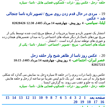
ه
-
زحل
-
عکس روز
-
ذرات
-
تلسکوپ فضایی هابل
-
ناسا
-
سیاره
مردی در حال قدم زدن روی مریخ / تصویر تازه ناسا جنجالی
 + عکس
ا
-
سیاسی
-
4 روز پیش - چهارشنبه 14 مرداد 1405، 12:30
82028426
شار یک تصویر تازه و نسبتا پرجزییات از سطح مریخ (ثبت شده توسط یکی از
خ نوردهای ناسا) بار دیگر شبکه های اجتماعی را به میدان تفسیرهای هیجان زده
ئوری های توطئه تبدیل کرده است. - انتشار ...
ه های اجتماعی
-
مریخ
-
تصویر
-
اجتماعی
-
انتشار
-
ناسا
-
یکی از
عکس روز ناسا از ظاهر شبح وار حلقه زحل
 ایران
-
اجتماعی
-
4 روز پیش - چهارشنبه 14 مرداد 1405، 10:15
82027
عکس روز ناسا ذرات ریزی را در حلقه B سیاره زحل به نمایش می گذارد که شکلی
 وار به آن می دهند. این یک تایم لپس تقریباً دو ساعته از زحل و حلقه هایش
 که به جلو و عقب می روند. به گزارش ایسنا ...
ه
-
زحل
-
عکس روز
-
ذرات
-
تلسکوپ فضایی هابل
-
ناسا
-
سیاره
حه بعد
1
2
3
4
5
6
7
8
9
10
11
12
13
14
15
20
19
18
17