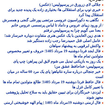
لالی لای زرورق در پرسپولیس! (عکس)
بری توپ برای استقلالی ها/ بختیاری زاده یک پدیده جدید برای
قلال پیدا کرد
گاهی به دکوراسیون عروسی مرتضی پورعلی گنجی و همسرش
ز ورود زیبای عروس و داماد تا لباس پرنسسی عروس خانم
عدا می گویم چرا به پرسپولیس نرفتم
دی زین العابدین با یک عکس هنری متفاوت دوباره خبرساز شد!
امل اصلی قتل حمیدرضا رجب زاده دستگیر شد
اکنش ابرقویی به پیشنهاد سپاهان
فال ابجد فردا دوشنبه 19 مرداد 1405؛ حروف و تعبیر مخصوص
لدین تمام ماه ها
ک روز به بازیکنی تبدیل می شوم لایق این پیراهن/ چپ پای
سپولیس: خداحافظ عشق من!
خبر جنجالی درباره ساره نتانیاهو؛ پای یک مرد 60 ساله در میان
ت
فال حافظ فردا دوشنبه 19 مرداد 1405؛ طالع متولدین تمام ماه ها
تعبیر کامل غزل ها
یزدی: خبرنگاران برای تبیین حقایق باید به سلاح تحلیل پژوهشی
هز شوند
فال ارمنی دوشنبه 19مرداد ماه 1405 | پیام الهه خوشبختی ارمنی