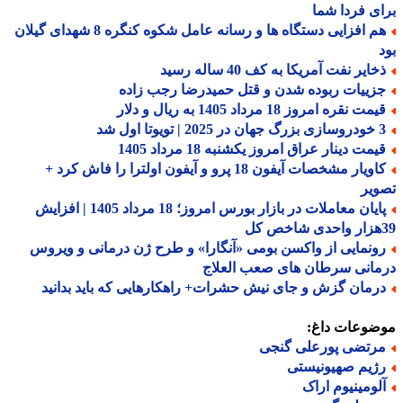
ی فردا شما
هم افزایی دستگاه ها و رسانه عامل شکوه کنگره 8 شهدای گیلان
ایر نفت آمریکا به کف 40 ساله رسید
زییات ربوده شدن و قتل حمیدرضا رجب زاده
مت نقره امروز 18 مرداد 1405 به ریال و دلار
 | تویوتا اول شد
مت دینار عراق امروز یکشنبه 18 مرداد 1405
کاویار مشخصات آیفون 18 پرو و آیفون اولترا را فاش کرد +
یر
پایان معاملات در بازار بورس امروز؛ 18 مرداد 1405 | افزایش
ونمایی از واکسن بومی «آنگارا» و طرح ژن درمانی و ویروس
انی سرطان های صعب العلاج
رمان گزش و جای نیش حشرات+ راهکارهایی که باید بدانید
ضوعات داغ:
رتضی پورعلی گنجی
ژیم صهیونیستی
لومینیوم اراک