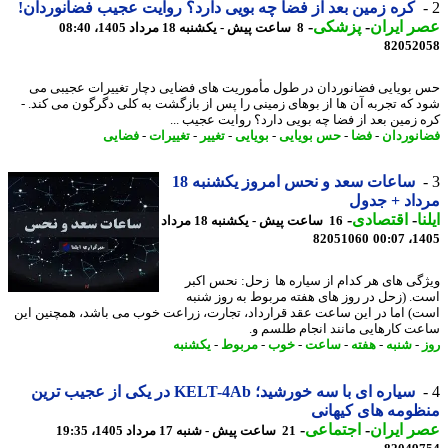
کره زمین بعد از فضا چه بویی دارد؟ روایت عجیب فضانوردان!
 ایران
-
پزشکی
-
8 ساعت پیش - یکشنبه 18 مرداد 1405، 08:40
82052
بویایی فضانوردان در طول مأموریت های فضایی دچار تغییرات عجیبی می
 که تجربه آن ها از بوهای زمینی را پس از بازگشت به کلی دگرگون می کند. -
 زمین بعد از فضا چه بویی دارد؟ روایت عجیب ...
نوردان
-
فضا
-
حس بویایی
-
بویایی
-
تغییر
-
تغییرات
-
فضایی
ساعات سعد و نحس امروز یکشنبه 18
اد + جدول
ا
-
اقتصادی
-
16 ساعت پیش - یکشنبه 18 مرداد
82051060
1405
گی های هر کدام از سیاره ها زحل: نحس اکبر
. (زحل در روز های هفته مربوط به روز شنبه
) اما در این ساعت عقد قرارداد، تجارت، زراعت خوب می باشد، همچنین این
ت کارهایی مانند انجام طلسم و.
-
شنبه
-
هفته
-
ساعت
-
خوب
-
مربوط
-
یکشنبه
سیاره ای با سه خورشید؛ KELT-4Ab در یکی از عجیب ترین
ومه های کیهانی
 ایران
-
اجتماعی
-
21 ساعت پیش - شنبه 17 مرداد 1405، 19:35