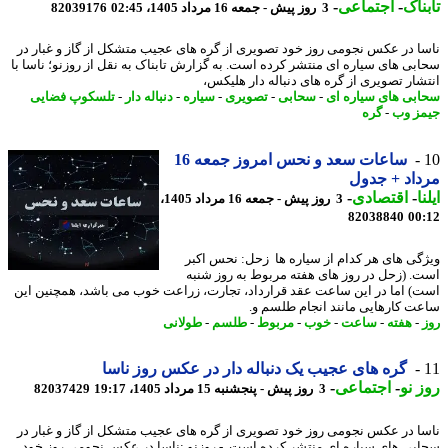
ناک
-
اجتماعی
-
3 روز پیش - جمعه 16 مرداد 1405، 02:45
82039176
ا در عکس نجومی روز خود تصویری از گره های عجیب متشکل از گاز و غبار در
بی های سیاره ای منتشر کرده است. به گزارش تابناک به نقل از روزنو؛ ناسا با
شار تصویری از گره های دنباله دار هلیکس،
بی های سیاره ای
-
سحابی
-
تصویری
-
سیاره
-
دنباله دار
-
تلسکوپ فضایی
ز وب
-
گره
ساعات سعد و نحس امروز جمعه 16
اد + جدول
ا
-
اقتصادی
-
3 روز پیش - جمعه 16 مرداد 1405،
82038840
00
گی های هر کدام از سیاره ها زحل: نحس اکبر
. (زحل در روز های هفته مربوط به روز شنبه
) اما در این ساعت عقد قرارداد، تجارت، زراعت خوب می باشد، همچنین این
ت کارهایی مانند انجام طلسم و.
-
هفته
-
ساعت
-
خوب
-
مربوط
-
طلسم
-
طولانی
گره های عجیب یک دنباله دار در عکس روز ناسا
 نو
-
اجتماعی
-
3 روز پیش - پنجشنبه 15 مرداد 1405، 19:17
82037429
ا در عکس نجومی روز خود تصویری از گره های عجیب متشکل از گاز و غبار در
بی های سیاره ای منتشر کرده است. - روزنو :ناسا در عکس نجومی روز خود