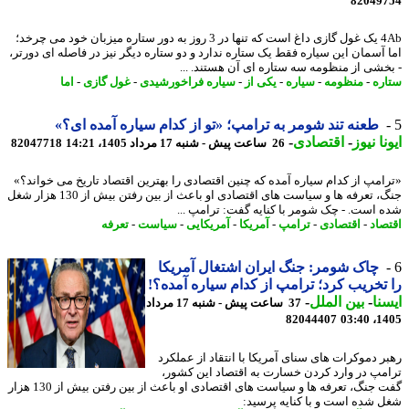
82049
4Ab یک غول گازی داغ است که تنها در 3 روز به دور ستاره میزبان خود می چرخد؛
 آسمان این سیاره فقط یک ستاره ندارد و دو ستاره دیگر نیز در فاصله ای دورتر،
خشی از منظومه سه ستاره ای آن هستند. ...
ره
-
منظومه
-
سیاره
-
یکی از
-
سیاره فراخورشیدی
-
غول گازی
-
اما
طعنه تند شومر به ترامپ؛ «تو از کدام سیاره آمده ای؟»
نا نیوز
-
اقتصادی
-
26 ساعت پیش - شنبه 17 مرداد 1405، 14:21
82047718
امپ از کدام سیاره آمده که چنین اقتصادی را بهترین اقتصاد تاریخ می خواند؟»
جنگ، تعرفه ها و سیاست های اقتصادی او باعث از بین رفتن بیش از 130 هزار شغل
 است. - چک شومر با کنایه گفت: ترامپ ...
صاد
-
اقتصادی
-
ترامپ
-
آمریکا
-
آمریکایی
-
سیاست
-
تعرفه
چاک شومر: جنگ ایران اشتغال آمریکا
تخریب کرد؛ ترامپ از کدام سیاره آمده؟!
نا
-
بین الملل
-
37 ساعت پیش - شنبه 17 مرداد
82044407
1405
ر دموکرات های سنای آمریکا با انتقاد از عملکرد
مپ در وارد کردن خسارت به اقتصاد این کشور،
گفت جنگ، تعرفه ها و سیاست های اقتصادی او باعث از بین رفتن بیش از 130 هزار
 شده است و با کنایه پرسید: