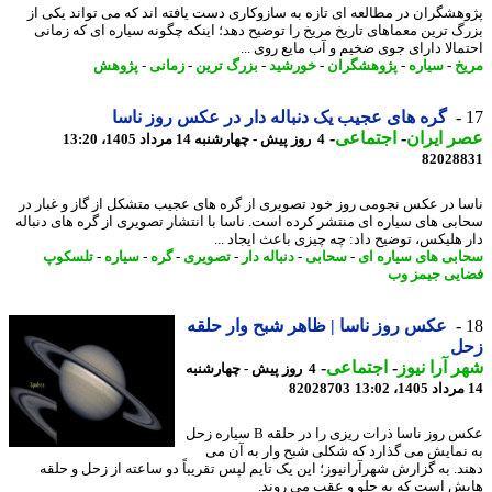
هشگران در مطالعه ای تازه به سازوکاری دست یافته اند که می تواند یکی از
گ ترین معماهای تاریخ مریخ را توضیح دهد؛ اینکه چگونه سیاره ای که زمانی
مالا دارای جوی ضخیم و آب مایع روی ...
خ
-
سیاره
-
پژوهشگران
-
خورشید
-
بزرگ ترین
-
زمانی
-
پژوهش
گره های عجیب یک دنباله دار در عکس روز ناسا
 ایران
-
اجتماعی
-
4 روز پیش - چهارشنبه 14 مرداد 1405، 13:20
82028
ا در عکس نجومی روز خود تصویری از گره های عجیب متشکل از گاز و غبار در
بی های سیاره ای منتشر کرده است. ناسا با انتشار تصویری از گره های دنباله
 هلیکس، توضیح داد: چه چیزی باعث ایجاد ...
بی های سیاره ای
-
سحابی
-
دنباله دار
-
تصویری
-
گره
-
سیاره
-
تلسکوپ
یی جیمز وب
عکس روز ناسا | ظاهر شبح وار حلقه
ل
 آرا نیوز
-
اجتماعی
-
4 روز پیش - چهارشنبه
82028703
عکس روز ناسا ذرات ریزی را در حلقه B سیاره زحل
نمایش می گذارد که شکلی شبح وار به آن می
د. به گزارش شهرآرانیوز؛ این یک تایم لپس تقریباً دو ساعته از زحل و حلقه
ش است که به جلو و عقب می روند.