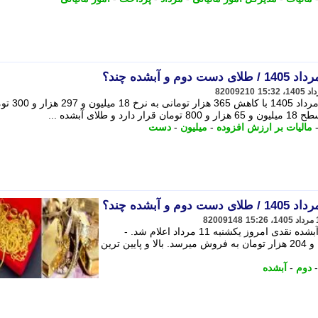
82009210
هر گرم طلای 18 عیار امروز یکشنبه 11 مرداد 1405 با ک
 آبشده ...
مالیات بر ارزش افزوده
-
میلیون
-
دست
82009148
قیمت طلای 18 عیار، طلای دست دوم و آبشده نقدی امروز یکشنبه 11 مرداد اعلام شد. -
شایانیوز- هر گرم نقدی با رقم 79 میلیون و 204 هزار تومان به فروش میرسد. بالا و پایین ترین
دوم
-
آبشده