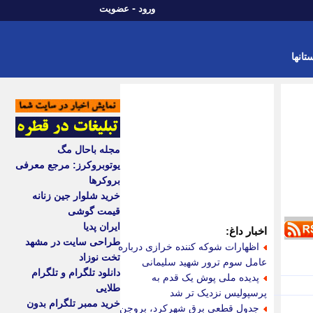
-
ورود
عضویت
تانها
مجله باحال مگ
یوتوبروکرز: مرجع معرفی
بروکرها
خرید شلوار جین زنانه
قیمت گوشی
ایران پدیا
اخبار داغ:
طراحی سایت در مشهد
اظهارات شوکه کننده خرازی درباره
تخت نوزاد
عامل سوم ترور شهید سلیمانی
دانلود تلگرام و تلگرام
پدیده ملی پوش یک قدم به
طلایی
پرسپولیس نزدیک تر شد
خرید ممبر تلگرام بدون
جدول قطعی برق شهرکرد، بروجن