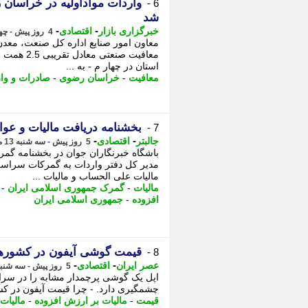
6 -
شد
-
-
خبرگزاری بازار
اقتصادی
4 روز پیش - چهارشنبه 14 مرداد 1405، 14:22
معافیت صنع
استان در چهار م - به ...
معافیت
-
خراسان رضوی
-
صادرات و وا
بخشنامه دریافت مالیات و عوا
7 -
-
-
جالبتر
اقتصادی
5 روز پیش - سه شنبه 13 مرداد 1405، 14:57
باشگاه خبرنگاران جوان در بخشنامه گمر
مدیر کل دفتر واردات به گمرکات سراس
مالیات علی الحساب و مالیات ...
مالیات
-
گمرک جمهوری اسلامی ایران
-
افزوده
-
جمهوری اسلامی ایران
قیمت گوشی آیفون در کشورهای مختلف جه
8 -
-
-
عصر ایران
اقتصادی
5 روز پیش - سه شنبه 13 مرداد 1405، 09:15
اپل یک گوشی پرچمدار مشابه را در سرا
چشمگیری دارد. - چرا قیمت آیفون در کش
قیمت
-
مالیات بر ارزش افزوده
-
مالیات