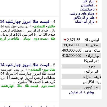
بازار کار
افغانستان
تاجیکستان
ویدئو های ورزشی
طنز و کاریکاتور
قیمت طلا امروز چهارشنبه 14 مرداد 1405
بازار آتی سکه
4 -
-
-
جالبتر
اقتصادی
4 روز پیش - چهارشنبه 14 مرداد 1405، 16:17
طلای 18 عیار با افزایش 105هزار تومانی با رقم 18 میلیون و 417 هزار و 300 تومان معامله میشود.
طلا
-
دست دوم
-
تومان
-
مالیات بر ارز
اونس طلا
2,671.55
▼
طلای 18
39,051,000
سکه امامی
460,900,000
بهار ازادی
410,200,000
دلار امریکا
قیمت طلا امروز چهارشنبه 14 مرداد 1405
5 -
یورو
-
-
شایا نیوز
اقتصادی
4 روز پیش - چهارشنبه 14 مرداد 1405، 15:56
لیر ترکیه
درهم امارات
پوند انگلیس
گرم هم با قیمت 79 میلیون ...
دست دوم
-
قیمت طلا
-
طلا
-
چهارشنبه
-
بیت کویین
بیشتر + کد نمایش