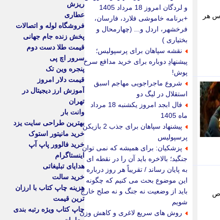
ریزش
و لردگان امروز 18 مرداد 1405
عطاری
اساس هر
+برنامه خاموشی فلارد، فارسان،
فروشگاه لوله و اتصالات
فرخشهر، اردل و... (چهارمحال و
پخش زنده جام جهانی
بختیاری )
قیمت طلا دست دوم
نقشه سپاهان برای پرسپولیس؛
سرور اچ پی
پیشنهادِ دوباره برای خرید مدافع سرخ
پنجره وین تک
پوش!
قیمت دلار امروز
شروع ماجراجویی مهاجم اسبق
آموزش ارز دیجیتال در
استقلال در لیگ دو
تهران
فال ابجد امروز یکشنبه 18 مرداد
وانت بار
ماه 1405
بهترین طراحی سایت یزد
پیشنهاد سپاهان برای جذب 2 بازیکن
خرید مانیتور استوک
پرسپولیس
خرید فالوور پاپ آپ
پزشکیان: برای همیشه که نمی توان
اینستاگرام
جنگید؛ بالاخره باید آن را در نقطه ای
هدایای تبلیغاتی
به پایان رساند / تقریباً هر روز درباره
خرید سالت
این موضوع بحث می کنیم که چگونه
هزینه چاپ کتاب با ارزان
باید از وضعیت نه جنگ و نه صلح خارج
صاص
ترین قیمت
شویم
چاپ کتاب ویژه رتبه بندی
روش های سریع لاغری و کاهش وزن