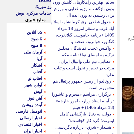
معلمان
سالم؛ بهترین راهکارهای کاهش وزن
رز موزیک
بدون بازگشت، رژیم غذایی و ورزش
خدمات مرکزی بوش
برای رسیدن به وزن ایده آل
منابع خبری
جدول قطعی برق کرمانشاه، اسلام
آباد غرب و سنقر امروز 18 مرداد
55 آنلاین
1405 +برنامه خاموشی گیلانغرب،
و هر گرم
6 صبح
کنگاور، جوانرود، صحنه و...
9 صبح
واکنش عجیب نمایندگان مجلس
آرمان ملی
ترکیه به امضای توافقنامه مکه
آریا
عطایی: تیم ملی والیبال ایران،
آشکار
مرتب در تغییر و تحول است و ثبات
آفتاب
ندارد
آفتاب نو
رونالدو از رییس جمهور پرتغال هم
آوازه شهر
مشهورتر است!
آوش
برگزاری مراسم «محرم و عاشورا
آهن نیوز
در آیینه اسناد وزارت امور خارجه»
آینده روشن
(18 مرداد 1405) + فیلم
اتومبیل فارسی
دولت به دنبال بازگشایی کامل
اخبار ارسالی
اینترنت؛ گره کار کجاست؟
اخبار اقتصادی
هشدار «شرق» درباره دگردیسی
اخبار ایران
هویت روحانیت؛ پیوند روحانیت با