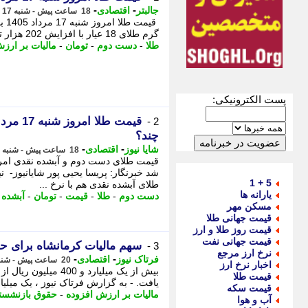
-
-
جالبتر
اقتصادی
18 ساعت پیش - شنبه 17 مرداد 1405، 15:27
قی
گرم طلای 18 عیار با افزایش 202 هزار تومانی با نرخ 18 میلیون و 881 هزار و 300 تومان بفروش میرسد.
طلا
-
دست دوم
-
تومان
-
مالیات بر ارز
پست الکترونیکی:
2 -
چند؟
-
-
شایا نیوز
اقتصادی
18 ساعت پیش - شنبه 17 مرداد 1405، 15:11
5 + 1
طلای آبشده نقدی هم با نرخ ...
یارانه ها
دست دوم
-
طلا
-
قیمت
-
تومان
-
آبشده
-
مسکن مهر
قیمت جهانی طلا
قیمت روز طلا و ارز
قیمت جهانی نفت
سهم مالیات کرمانشاه برای
3 -
نرخ ارز مرجع
-
-
فرتاک نیوز
اقتصادی
20 ساعت پیش - شنبه 17 مرداد 1405، 13:20
اخبار نرخ ارز
بیش از یک میلیارد 
قیمت طلا
یافت. - به گزارش فرتاک نیوز ، یک میلیارد و 417 میلیون ریال از محل وصولی های م
قیمت سکه
مالیات بر ارزش افزوده
-
حقوق بازنشست
آب و هوا