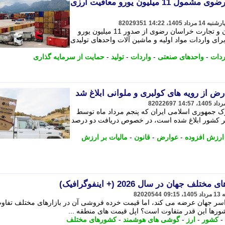
واردات مواداولیه در خراسان رضوی مشمول 11 میلیون یورو معافیت ارزی
82029351
معاون امور صنایع اداره کل صنعت، معدن و تجارت خراسان رضوی از صدور 11 میلیون یورو
تی معادل تقریبی 2.5 همت برای واردات مواد اولیه و ماشین آلات واحدهای تولیدی
ردات
-
واحدهای صنعتی
-
واردات
-
تولید
-
حمایت از سرمایه گذاری
رض از رویه های کولبری و ملوانی ابلاغ شد
82022697
ک جمهوری اسلامی ایران که پنجم مرداد ماه توسط
ر کشور ابلاغ شده است، در خصوص دریافت دو درصد
ارزش افزوده
-
عوارض
-
قانون
-
مالیات بر ارزش
ان در سال 2026 (+ اینفوگرافیک)
82020544
سر جهان عرضه می کند، اما قیمت خرده فروشی آن در بازارهای مختلف تفاو
ورها این قدر متفاوت است؟ اپل قیمت های منطقه ...
-
کشور
-
ارز
-
گوشی های هوشمند
-
کشورهای مختلف