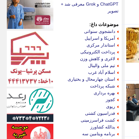
اکونیوز
ChatGPT و Grok معرفی شد +
الف
تصویر
انتشار آنلاین
اندیشه قرن
موضوعات داغ:
اندیشه معاصر
دانشجوی سنواتی
اندیشه ها
آمریکا و اسراییل
انرژی پرس
استاندار مرکزی
ای استخدام
پرداخت الکترونیکی
ایتنا
لاغری و کاهش وزن
ایراف
تیم ملی والیبال
ایران آرت
اسلام آباد غرب
ایران آنلاین
استان چهارمحال و بختیاری
ایران زندگی
شبکه پرداخت
ایران فوری
بهره برداری
ایرانی روز
کچوز
ایرانیتال
ریوی
ایرنا
فدراسیون کشتی
ایسکانیوز
کشت فراسرزمینی
ایسنا
یدالله کشاورز
ایکنا
برنامه ویتامین سه
ایلنا