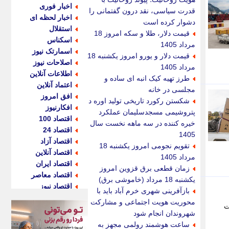
اخبار فوری
قدرت سیاسی، نقد درون گفتمانی را
اخبار لحظه ای
دشوار کرده است
استقلال
قیمت دلار، طلا و سکه امروز 18
اسکناس
مرداد 1405
اسمارتک نیوز
قیمت دلار و یورو امروز یکشنبه 18
اصلاحات نیوز
مرداد 1405
اطلاعات آنلاین
طرز تهیه کیک انبه ای ساده و
اعتماد آنلاین
مجلسی در خانه
افق امروز
شکستن رکورد تاریخی تولید اوره در
افکارنیوز
پتروشیمی مسجدسلیمان عملکرد
اقتصاد 100
خیره کننده در سه ماهه نخست سال
اقتصاد 24
1405
اقتصاد آزاد
تقویم نجومی امروز یکشنبه 18
اقتصاد آنلاین
مرداد 1405
اقتصاد ایران
زمان قطعی برق قزوین امروز
اقتصاد معاصر
یکشنبه 18 مرداد (خاموشی برق)
اقتصاد نیوز
بازآفرینی شهری خرم آباد باید با
اکو ایران
محوریت هویت اجتماعی و مشارکت
ت
اکوفارس
شهروندان انجام شود
اکونگار
ساعت هوشمند رولمی مجهز به