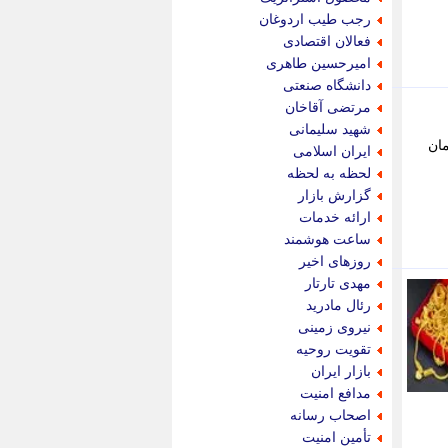
پویه آنلاین
رجب طیب اردوغان
پیام نفت
فعالان اقتصادی
تابناک
امیرحسین طاهری
تازه نیوز
دانشگاه صنعتی
تبیان
مرتضی آقاخان
تجارت نیوز
شهید سلیمانی
تحریریه
اهش 365 هزار تومانی به نرخ 18 میلیون و 297 هزار و 300 تومان
ایران اسلامی
ترابر نیوز
لحظه به لحظه
ترفندباز
گزارش بازار
تریبون اقتصاد
ارائه خدمات
تسنیم نیوز
ساعت هوشمند
تک ناک
روزهای اخیر
تکراتو
مهدی تارتار
توریسم آنلاین
رئال مادرید
تولید نیوز
نیروی زمینی
تیتر فوری
تقویت روحیه
تیکنا
بازار ایران
جاب ویژن
مدافع امنیت
جار نیوز
اصحاب رسانه
جالبتر
تأمین امنیت