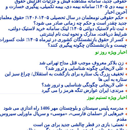
وقی جدید، سامانه مشاهده فیش و جزئیات افزایش حقوق
بیمه دی ۱۴۰۵؛ سامانه بیمه دی، بیمه تکمیلی، پیگیری خسارت و
رین اخبار
حکم حقوقی نومعلمان در سال تحصیلی ۱۴۰۵-۱۴۰۶؛ حقوق معلمان
ید چقدر است و حکم چه زمانی صادر می شود؟
ثبت نام لاستیک دولتی ۱۴۰۵؛ لینک سامانه خرید لاستیک دولتی،
ایط دریافت، مدارک و نحوه ثبت نام اینترنتی
کسر از حقوق بازنشستگان کشوری در تیرماه ۱۴۰۵؛ علت کسورات
ست و بازنشستگان چگونه پیگیری کنند؟
بار ویژه
روز نو
ن بلاکر معروف موجب قتل مداح تهرانی شد
لی لاریجانی چگونه شناسایی و ترور شد؟
خفیف بزرگ یک ستاره برای بازگشت به استقلال/ چراغ سبز این
اره به آبی ها
لی لاریجانی چگونگی شناسایی و ترور شد؟
رندی: ایران عوارض تنگه هرمز را می گیرد
بار ویژه
تسنیم نیوز
درسه پلیس سیستان و بلوچستان مهر 1406 راه اندازی می شود
برهایی از «سلمان فارسی»، «موسی» و سریال ماورایی سیروس
دم
عمتی: بازی در قطر چالشی جدید برای من است