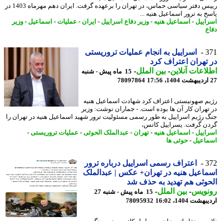
رییس دفتر سیاسی حماس، در تهران را برعهده گرفت. ایران دهم مهرماه 1403 در
خ به ترور اسماعیل هنیه ...
اییل
-
اسماعیل هنیه
-
وزیر دفاع اسراییل
-
ایران
-
عملیات
-
اسماعیل
-
وزیر
ع
3
اسراییل به انجام عملیات تروریستی
تهران اعتراف کرد
اعات آنلاین
-
بین الملل
-
15 ماه پیش - شنبه
78097864
م صهونیستی اعتراف کرد شهادت اسماعیل هنیه
تهران کار آن ها بوده است. - جماران نوشت: وزیر
 رژیم اسراییل به طور رسمی مسئولیت ترور شهید اسماعیل هنیه در تهران را
ن گرفت. یسراییل کاتس،
اییل
-
اسماعیل هنیه
-
تهران
-
عبدالملک الحوثی
-
عملیات تروریستی
-
اعیل
-
حوثی ها
3
اعتراف رسمی اسراییل درباره ترور
اعیل هنیه در تهران+ عکس | عبدالملک
وثی هم تهدید به حذف شد
نویس
-
بین الملل
-
15 ماه پیش - شنبه 27
شت 1404، 16:02
78095932