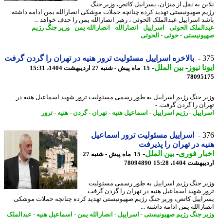
ین به نقل از میزان، یسراییل کاتص، وزیر جنگ
م صهیونیستی تهدید کرده چنانچه حملات موشکی انصارالله یمن ادامه داشته
د اسراییل عبدالملک الحوثی ، رهبر انصارالله یمن را حذف خواهد ...
الملک الحوثی
-
اسراییل
-
انصارالله
-
انصارالله یمن
-
وزیر جنگ رژیم
ونیستی
-
حوثی
-
الحوثی
3
بالاخره اسراییل مسئولیت ترور هنیه در تهران را گردن گرفت
نا نیوز
-
بین الملل
-
15 ماه پیش - شنبه 27 اردیبهشت 1404، 15:31
78095
ر جنگ رژیم اسراییل به طور رسمی مسئولیت ترور شهید اسماعیل هنیه در
ان را گردن گرفت. -
اییل
-
رژیم اسراییل
-
اسماعیل هنیه
-
تهران
-
گردن
-
هنیه
-
ترور
3
اسراییل مسئولیت ترور اسماعیل
ه در تهران را پذیرفت
ار فوری
-
بین الملل
-
15 ماه پیش - شنبه 27
شت 1404، 15:28
78094890
ر جنگ رژیم اسراییل به طور رسمی مسئولیت
ر شهید اسماعیل هنیه در تهران را گردن گرفت.
اییل کاتص، وزیر جنگ رژیم صهیونیستی تهدید کرده چنانچه حملات موشکی
رالله یمن ادامه داشته ...
ر جنگ رژیم صهیونیستی
-
اسراییل
-
انصارالله یمن
-
اسماعیل هنیه
-
عبدالملک