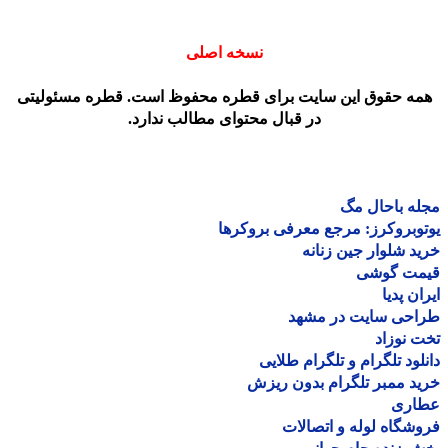
نسخه اصلی
مه حقوق این سایت برای قطره محفوظ است. قطره مسئولیتی
در قبال محتوای مطالب ندارد.
ه باحال مگ
وبروکرز: مرجع معرفی بروکرها
د شلوار جین زنانه
مت گوشی
ان پدیا
احی سایت در مشهد
 نوزاد
لود تلگرام و تلگرام طلایی
د ممبر تلگرام بدون ریزش
اری
شگاه لوله و اتصالات