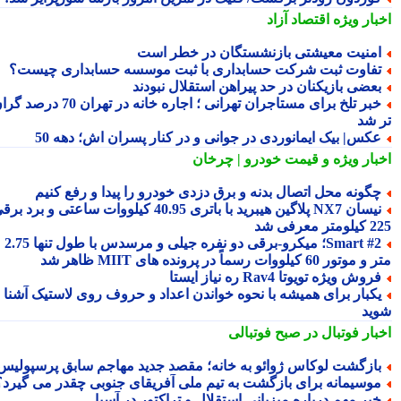
بار ویژه
اقتصاد آزاد
منیت معیشتی بازنشستگان در خطر است
فاوت ثبت شرکت حسابداری با ثبت موسسه حسابداری چیست؟
عضی بازیکنان در حد پیراهن استقلال نبودند
خبر تلخ برای مستاجران تهرانی ؛ اجاره خانه در تهران 70 درصد گران
 شد
کس| بیک ایمانوردی در جوانی و در کنار پسران اش؛ دهه 50
بار ویژه
و قیمت خودرو | چرخان
گونه محل اتصال بدنه و برق دزدی خودرو را پیدا و رفع کنیم
نیسان NX7 پلاگین هیبرید با باتری 40.95 کیلووات ساعتی و برد برقی
 معرفی شد
Smart #2؛ میکرو-برقی دو نفره جیلی و مرسدس با طول تنها 2.75
ور 60 کیلووات رسماً در پرونده های MIIT ظاهر شد
روش ویژه تویوتا Rav4 ره نیاز ایستا
کبار برای همیشه با نحوه خواندن اعداد و حروف روی لاستیک آشنا
ید
بار فوتبال در صبح فوتبالی
ازگشت لوکاس ژوائو به خانه؛ مقصد جدید مهاجم سابق پرسپولیس
وسیمانه برای بازگشت به تیم ملی آفریقای جنوبی چقدر می گیرد؟
بر مهم درباره میزبانی استقلال و تراکتور در آسیا