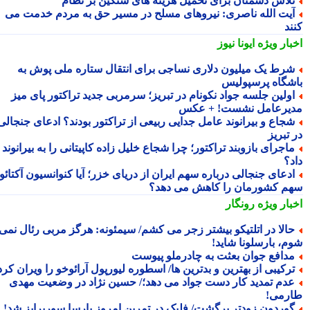
لاش دشمنان برای تحمیل هزینه های سنگین بر نظام
یت الله ناصری: نیروهای مسلح در مسیر حق به مردم خدمت می
ند
بار ویژه
ایونا نیوز
رط یک میلیون دلاری نساجی برای انتقال ستاره ملی پوش به
شگاه پرسپولیس
ولین جلسه جواد نکونام در تبریز؛ سرمربی جدید تراکتور پای میز
یرعامل نشست! + عکس
جاع و بیرانوند عامل جدایی ربیعی از تراکتور بودند؟ ادعای جنجالی
تبریز
اجرای بازوبند تراکتور؛ چرا شجاع خلیل زاده کاپیتانی را به بیرانوند
د؟
دعای جنجالی درباره سهم ایران از دریای خزر؛ آیا کنوانسیون آکتائو
م کشورمان را کاهش می دهد؟
بار ویژه
رونگار
الا در اتلتیکو بیشتر زجر می کشم/ سیمئونه: هرگز مربی رئال نمی
م، بارسلونا شاید!
دافع جوان بعثت به چادرملو پیوست
رکیبی از بهترین و بدترین ها/ اسطوره لیورپول آرائوخو را ویران کرد!
دم تمدید کار دست جواد می دهد؛/ حسین نژاد در وضعیت مهدی
رمی!
وردون زودتر برگشت/ فلیک در تمرین امروز بارسا سورپرایز شد!