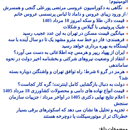
مینیوم!
گاهی به دکوراسیون عروسی مرتضی پورعلی گنجی و همسرش
ز ورود زیبای عروس و داماد تا لباس پرنسسی عروس خانم
مت دلار، طلا و سکه امروز 18 مرداد 1405
یک پروتیینی با گیلاس و شکلات
یانگین قیمت مسکن در تهران به این عدد عجیب رسید
رهمندی: فاز دو خط سه مترو مشهد یک تا دو سال آینده با سه
تگاه به بهره برداری خواهد رسید
یران از پهپاد ریپر و هرمس چه اطلاعاتی به دست می آورد؟
نتقاد از وضعیت نیروهای شرکتی و بخشنامه اخیر دولت در نحوه
ماندهی
هرمز در گرو 6 شرط؛ راه توافق تهران و واشنگتن دوباره بسته
؟
ولت به دنبال بازگشایی کامل اینترنت؛ گره کار کجاست؟
یمت انواع نهاده های دامی و محصولات کشاورزی 18 مرداد 1405
اعلام نتایج نهایی دکتری 1405 در اواخر مرداد / جزییات سازمان
جش
جزیه و تحلیل ها نشان می دهد که اسکوترهای برقی بسیار
ناک تر از موتورسیکلت یا دوچرخه هستند
ضوعات داغ: