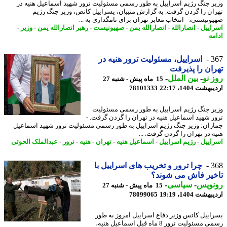
ر جنگ رژیم اسراییل به طور رسمی مسئولیت ترور شهید اسماعیل هنیه در
ان را گردن گرفت. به گزارش منیبان، یسراییل کاتص، وزیر جنگ رژیم
ونیستی، - انتخاب معابر تهران برای نامگذاری به ...
اییل
-
انصارالله
-
انصارالله یمن
-
صهیونیست
-
رهبر انصارالله یمن
-
وزیر
-
مه
3
اسراییل، مسئولیت ترور هنیه در
ان را پذیرفت
 نو
-
بین الملل
-
15 ماه پیش - شنبه 27
شت 1404، 22:17
78101333
ر جنگ رژیم اسراییل به طور رسمی مسئولیت
ر شهید اسماعیل هنیه در تهران را گردن گرفت. -
ران: وزیر جنگ رژیم اسراییل به طور رسمی مسئولیت ترور شهید اسماعیل
ه در تهران را گردن گرفت. ...
اییل
-
رژیم اسراییل
-
اسماعیل هنیه
-
تهران
-
هنیه
-
ترور
-
عبدالملک الحوثی
3
چرا ترور و تخریب های اسراییل با
یر فاش می شوند؟
نویس
-
سیاسی
-
15 ماه پیش - شنبه 27
شت 1404، 19:19
78099065
اییل کاتس وزیر دفاع اسراییل امروز به طور
رسمی مسئولیت ترور 8 ماه قبل اسماعیل هنیه،