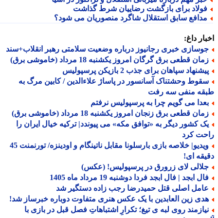
ولاد برای بازگشت رضاییان شرط گذاشت
دافع سابق استقلال شاگرد منصوریان می شود؟
ار داغ:
وسازی خبری رجانیوز درباره وضعیت سلامتی رهبر انقلاب+سند
ان قطعی برق گرگان امروز یکشنبه 18 مرداد (خاموشی برق)
شنهاد سپاهان برای جذب 2 بازیکن پرسپولیس
قوط وحشتناک آسانسور در پاساژ علاءالدین / کابین مرگ به
قه منفی سه رفت
عدا می گویم چرا به پرسپولیس نرفتم
ان قطعی برق زنجان امروز یکشنبه 18 مرداد (خاموشی برق)
ک کشور دیگر به «توافق مکه» می پیوندد| ترکیه خیال ایران را
حت کرد
ویدیو| خلاصه بازی بارسلونا مقابل ناتینگام و اودینزه/ تورنمنت 45
قه ای!
لالی لای زرورق در پرسپولیس! (عکس)
ل ابجد | فال ابجد فردا دوشنبه 19 مرداد ماه 1405
امل اصلی قتل حمیدرضا رجب زاده دستگیر شد
دی زین العابدین با یک عکس هنری متفاوت دوباره خبرساز شد!
یازمند روی لبه ی تیغ؛ تکرارِ اشتباهاتِ فصل قبل در بازی با