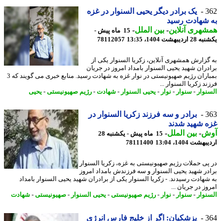
3
یک برادر دیگر یحیی السنوار در غزه
شهادت رسید
هری آنلاین
-
بین الملل
-
15 ماه پیش -
دیبهشت 1404، 13:35
78112057
گزارش همشهری آنلاین، زکریا السنوار یکی از
دران شهید یحیی السنوار بامداد امروز در جریان
بمباران رژیم صهیونیستی در نوار غزه به شهادت رسید. منابع خبری می گویند که 3
د زکریا السنوار ...
نوار
-
سنوار
-
نوار
-
یحیی السنوار
-
شهادت
-
رژیم صهیونیستی
-
یحیی
3
برادر و سه فرزند زکریا السنوار در
 شهید شدند
ش
-
بین الملل
-
15 ماه پیش - یکشنبه 28
شت 1404، 13:04
78111400
پی حملات رژیم صهیونیستی به غزه، زکریا السنوار
در شهید یحیی السنوار و سه فرزندش بامداد امروز
شهادت رسیدند. - زکریا السنوار یکی از برادران شهید یحیی السنوار بامداد
ز در جریان ...
نوار
-
سنوار
-
نوار
-
رژیم صهیونیستی
-
یحیی السنوار
-
صهیونیستی
-
شهادت
3
پزشکیان: اگر از خلیج فارس انرژی