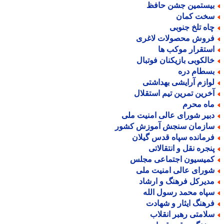
یستمین جشن حافظ
خت کمان
اه تلخ جنوبی
روش محصولات لاغری
ستقرار موکب ها
الکوبی بازیکنان فوتبال
سطام دره
وازم آرایشی بهداشتی
خرین تمرین تیم استقلال
اه محرم
بیر شورای عالی امنیت ملی
ازمان سنجش آموزش کشور
رمانده سپاه قدس گیلان
نجره نقل و انتقالاتی
میسیون اجتماعی مجلس
ورای عالی امنیت ملی
دیرکل فرهنگ و ارشاد
پاه محمد رسول الله
رهنگ ایثار و شهادت
لامتی رهبر انقلاب