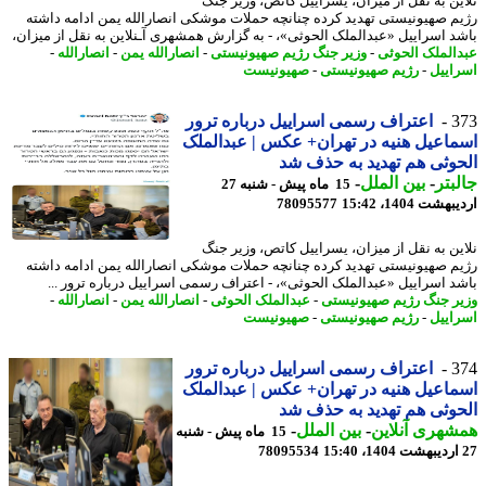
ین به نقل از میزان، یسراییل کاتص، وزیر جنگ
م صهیونیستی تهدید کرده چنانچه حملات موشکی انصارالله یمن ادامه داشته
د اسراییل «عبدالملک الحوثی»، - به گزارش همشهری آـنلاین به نقل از میزان،
الملک الحوثی
-
وزیر جنگ رژیم صهیونیستی
-
انصارالله یمن
-
انصارالله
-
اییل
-
رژیم صهیونیستی
-
صهیونیست
3
اعتراف رسمی اسراییل درباره ترور
اعیل هنیه در تهران+ عکس | عبدالملک
وثی هم تهدید به حذف شد
بتر
-
بین الملل
-
15 ماه پیش - شنبه 27
شت 1404، 15:42
78095577
ین به نقل از میزان، یسراییل کاتص، وزیر جنگ
م صهیونیستی تهدید کرده چنانچه حملات موشکی انصارالله یمن ادامه داشته
د اسراییل «عبدالملک الحوثی»، - اعتراف رسمی اسراییل درباره ترور ...
ر جنگ رژیم صهیونیستی
-
عبدالملک الحوثی
-
انصارالله یمن
-
انصارالله
-
اییل
-
رژیم صهیونیستی
-
صهیونیست
3
اعتراف رسمی اسراییل درباره ترور
اعیل هنیه در تهران+ عکس | عبدالملک
وثی هم تهدید به حذف شد
هری آنلاین
-
بین الملل
-
15 ماه پیش - شنبه
78095534