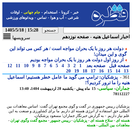
-
-
-
-
خبر
کرونا
استخدام
جام جهانی
اوقات
-
-
-
شرعی
آب و هوا
تماس
ویدئوهای ورزشی
15:28 | 1405/5/18
ار اسماعیل هنیه - صفحه نوزدهم
سرویسها
دولت هر روز با یک بحران مواجه است / هر کس می تواند این
وی و این میدان!
از روز اول دولت هر روز با یک بحران مواجه بودیم
حه قبل
صفحه بعد
1
2
3
4
5
6
7
8
9
10
11
12
20
19
18
17
16
15
14
3
پزشکیان: ترامپ می گوید ما عامل خطر هستیم! اسماعیل
ه را ما ترور کردیم؟!
اران
-
سیاسی
-
15 ماه پیش - یکشنبه 28 اردیبهشت 1404، 13:40
78112
کیان رییس جمهوری در گفت و گوی مجمع تهران گفت: اساس معاهدات بین
للی حق استفاده از انرژی هسته ای داریم. ما برای کشاورزی و صنعت به این
 نیاز داریم. - به گزارش خبرنگار جماران؛ مسعود پزشکیان،
ه ای
-
سلاح هسته ای
-
پزشکیان
-
رییس جمهور
-
مجمع گفت وگوی تهران
-
هدات بین المللی
-
هسته