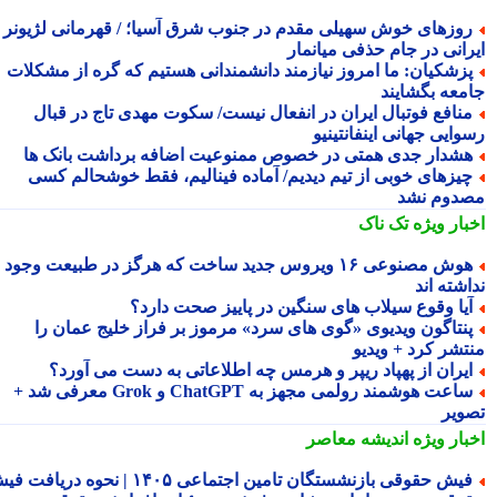
وزهای خوش سهیلی مقدم در جنوب شرق آسیا؛ / قهرمانی لژیونر
رانی در جام حذفی میانمار
زشکیان: ما امروز نیازمند دانشمندانی هستیم که گره از مشکلات
معه بگشایند
نافع فوتبال ایران در انفعال نیست/ سکوت مهدی تاج در قبال
ایی جهانی اینفانتینیو
شدار جدی همتی در خصوص ممنوعیت اضافه برداشت بانک ها
یزهای خوبی از تیم دیدیم/ آماده فینالیم، فقط خوشحالم کسی
دوم نشد
بار ویژه
تک ناک
هوش مصنوعی ۱۶ ویروس جدید ساخت که هرگز در طبیعت وجود
شته اند
یا وقوع سیلاب های سنگین در پاییز صحت دارد؟
نتاگون ویدیوی «گوی های سرد» مرموز بر فراز خلیج عمان را
تشر کرد + ویدیو
یران از پهپاد ریپر و هرمس چه اطلاعاتی به دست می آورد؟
ساعت هوشمند رولمی مجهز به ChatGPT و Grok معرفی شد +
ویر
بار ویژه
اندیشه معاصر
فیش حقوقی بازنشستگان تامین اجتماعی ۱۴۰۵ | نحوه دریافت فیش