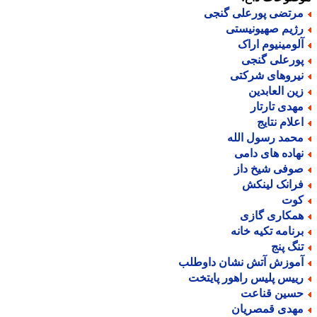
رتضی پورعلی گنجی
ژیم صهیونیستی
لومینیوم اراک
ورعلی گنجی
یروهای شرکتی
ین العابدین
هدی تارتار
علام نتایج
حمد رسول الله
هاده های دامی
وفی شیخ داز
رانک لینکش
وت
مکاری گازی
رنامه تکیه خانه
نگ پنج
موزش آتش نشان داوطلب
ییس پلیس راهور پایتخت
سین قناعت
هدی قمصریان