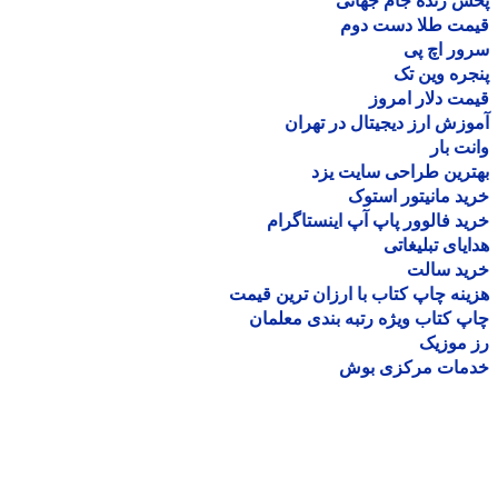
 زنده جام جهانی
مت طلا دست دوم
ر اچ پی
ره وین تک
ت دلار امروز
زش ارز دیجیتال در تهران
ت بار
رین طراحی سایت یزد
د مانیتور استوک
د فالوور پاپ آپ اینستاگرام
یای تبلیغاتی
ید سالت
نه چاپ کتاب با ارزان ترین قیمت
 کتاب ویژه رتبه بندی معلمان
موزیک
مات مرکزی بوش