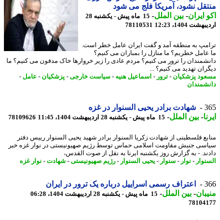
قل نشود، آمریکا فلج می شود
 ایران
-
بین الملل
-
15 ماه پیش - یکشنبه 28
شت 1404، 12:23
78110531
مپ به منطقه آمد و گفت ایران عامل خطر است.
عامل خطریم؟ ما منازل را بمباران می کنیم؟
شمندان را ترور می کنیم؟ مردم عادی را زیر خروارها خاک مدفون می کنیم؟ ما
ران تهدید می کنیم؟ ...
ود پزشکیان
-
ترور
-
اسماعیل هنیه
-
سیاست خارجی
-
پزشکیان
-
عامل
-
شمندان
3
شهادت برادر یحیی السنوار در غزه
ا
-
بین الملل
-
15 ماه پیش - یکشنبه 28 اردیبهشت 1404، 11:45
78109626
بع فلسطینی از شهادت زکریا السنوار برادر شهید یحیی السنوار رییس دفتر
سی جنبش مقاومت اسلامی حماس توسط رژیم صهیونیستی در نوار غزه خبر
ند. - به گزارش روز یکشنبه ایرنا به نقل از صوت القدس،
نوار
-
نوار
-
سنوار
-
یحیی السنوار
-
رژیم صهیونیستی
-
شهادت
-
نوار غزه
3
اعتراف رسمی اسراییل درباره یک ترور در ایران
بان
-
بین الملل
-
15 ماه پیش - یکشنبه 28 اردیبهشت 1404، 06:28
78104