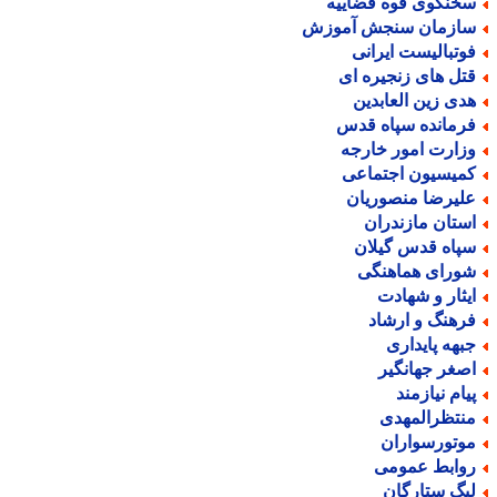
خنگوی قوه قضاییه
ازمان سنجش آموزش
وتبالیست ایرانی
تل های زنجیره ای
دی زین العابدین
رمانده سپاه قدس
زارت امور خارجه
میسیون اجتماعی
لیرضا منصوریان
ستان مازندران
پاه قدس گیلان
ورای هماهنگی
یثار و شهادت
رهنگ و ارشاد
بهه پایداری
صغر جهانگیر
یام نیازمند
نتظرالمهدی
وتورسواران
وابط عمومی
یگ ستارگان