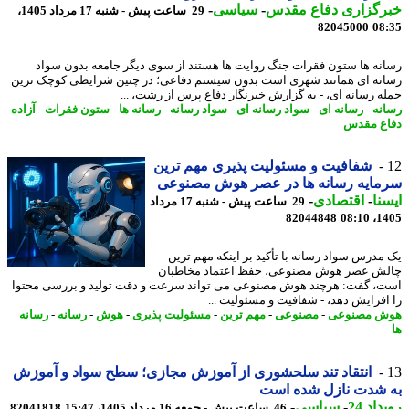
رگزاری دفاع مقدس
-
سیاسی
-
29 ساعت پیش - شنبه 17 مرداد 1405،
82045000
08
نه ها ستون فقرات جنگ روایت ها هستند از سوی دیگر جامعه بدون سواد
نه ای همانند شهری است بدون سیستم دفاعی؛ در چنین شرایطی کوچک ترین
ه رسانه ای، - به گزارش خبرنگار دفاع پرس از رشت، ...
نه
-
رسانه ای
-
سواد رسانه ای
-
سواد رسانه
-
رسانه ها
-
ستون فقرات
-
آزاده
ع مقدس
شفافیت و مسئولیت پذیری مهم ترین
مایه رسانه ها در عصر هوش مصنوعی
نا
-
اقتصادی
-
29 ساعت پیش - شنبه 17 مرداد
82044848
1405
مدرس سواد رسانه با تأکید بر اینکه مهم ترین
ش عصر هوش مصنوعی، حفظ اعتماد مخاطبان
، گفت: هرچند هوش مصنوعی می تواند سرعت و دقت تولید و بررسی محتوا
افزایش دهد، - شفافیت و مسئولیت ...
ش مصنوعی
-
مصنوعی
-
مهم ترین
-
مسئولیت پذیری
-
هوش
-
رسانه
-
رسانه
انتقاد تند سلحشوری از آموزش مجازی؛ سطح سواد و آموزش
 شدت نازل شده است
اد 24
-
سیاسی
-
46 ساعت پیش - جمعه 16 مرداد 1405، 15:47
82041818