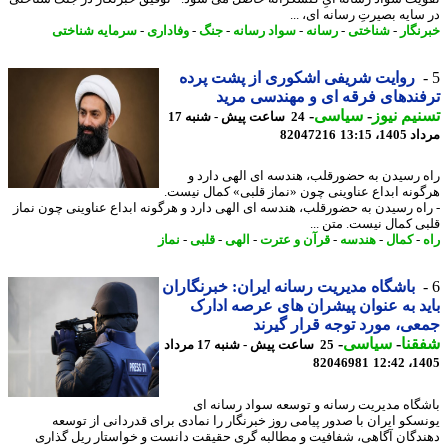
سایه بصیرتِ رسانه ای، ...
نگار
-
شناختی
-
رسانه
-
سواد رسانه
-
جنگ
-
وفاداری
-
سرمایه شناختی
روایت شریفی اشکوری از پشت پرده
ندهای فرقه ای و مهندسی مرید
یم نیوز
-
سیاسی
-
24 ساعت پیش - شنبه 17
1، 13:15
82047216
 رسیدن به حضورقلب، هندسه ای الهی دارد و
ونه ابداع عناوینی چون «نماز قلبی» کمال نیست.
اه رسیدن به حضورقلب، هندسه ای الهی دارد و هرگونه ابداع عناوینی چون نماز
ی کمال نیست. متن ...
-
کمال
-
هندسه
-
قرآن و عترت
-
الهی
-
قلبی
-
نماز
باشگاه مدیریت رسانه ایران: خبرنگاران
د به عنوان پیشران های عرصه ادارک
ی، مورد توجه قرار گیرند
نا
-
سیاسی
-
25 ساعت پیش - شنبه 17 مرداد
82046981
1405
گاه مدیریت رسانه و توسعه سواد رسانه ای
سکو ایران با صدور پیامی روز خبرنگار را نمادی برای قدردانی از توسعه
دگان آگاهی، شفافیت و مطالبه گری حقیقت دانست و خواستار ریل گذاری