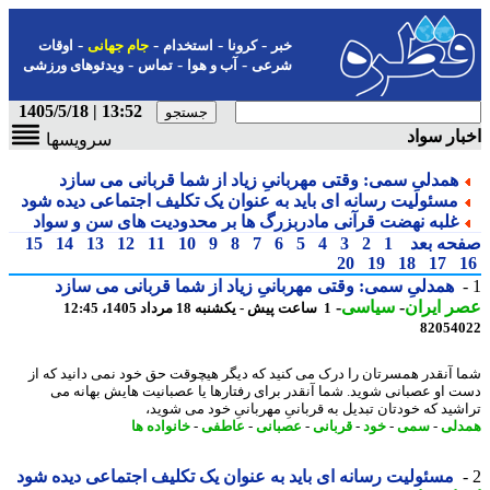
-
-
-
-
خبر
کرونا
استخدام
جام جهانی
اوقات
-
-
-
شرعی
آب و هوا
تماس
ویدئوهای ورزشی
13:52 | 1405/5/18
ار سواد
سرویسها
همدلیِ سمی: وقتی مهربانیِ زیاد از شما قربانی می سازد
مسئولیت رسانه ای باید به عنوان یک تکلیف اجتماعی دیده شود
غلبه نهضت قرآنی مادربزرگ ها بر محدودیت های سن و سواد
حه بعد
1
2
3
4
5
6
7
8
9
10
11
12
13
14
15
20
19
18
17
همدلیِ سمی: وقتی مهربانیِ زیاد از شما قربانی می سازد
 ایران
-
سیاسی
-
1 ساعت پیش - یکشنبه 18 مرداد 1405، 12:45
82054
 آنقدر همسرتان را درک می کنید که دیگر هیچوقت حق خود نمی دانید که از
 او عصبانی شوید. شما آنقدر برای رفتارها یا عصبانیت هایش بهانه می
شید که خودتان تبدیل به قربانیِ مهربانیِ خود می شوید،
لی
-
سمی
-
خود
-
قربانی
-
عصبانی
-
عاطفی
-
خانواده ها
مسئولیت رسانه ای باید به عنوان یک تکلیف اجتماعی دیده شود