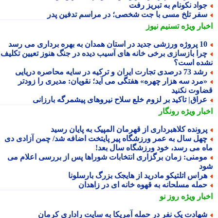
واد نکونام به تبریز رفت
فر تلخ مسی با جت شخصی؛ در مراسم تدفین پدر
بار ویژه
تسنیم نیوز
ه ورزشی جدید در استان همدان به بهره برداری می رسد
را بازسازی برخی خانه های آسیب دیده در جنگ هنوز تعیین تکلیف
ده است؟
73 درصدی تجارت ایران و ترکیه در سایه محاصره دریایی
مرد سه هزار چهره» هفتگی می آید؛ نقویان: مدیری را زودتر
اوت نکنید
راق| تاکید بر لزوم خلع سلاح نیروهای پیشمرگه بارزانی
بار ویژه
رونگار
رونده کلاهبرداری از قهرمان المپیک به پایان رسید
هل سال به عمر ورزشگاه پیر پایتخت اضافه شد/ چمن آزادی دی
ه می رسد، خود ورزشگاه سال بعد!
ومنی: زمان برگزاری انتخابات شوراها پس از بررسی اعلام می
د
راس اتلتیکو مادرید از هایجک بزرگ بارسلونا
مله مسلحانه به قهوه خانه ای در زاهدان
بار ویژه
روز نو
هادت یک نفر در حمله آمریکا به سایت راداری کرمان