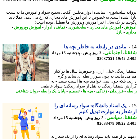
انه سلحشوری، نماینده ادوار مجلس، گفت: سطح سواد و آموزش ما به شدت
ل شده است. به خصوص با این آموزش های مجازی که رخ می دهد، عملا باید
ییم در یک سال اخیر آموزش وپرورش ما تعطیل بوده است؛
وزش
-
آموزش های مجازی
-
سلحشوری
-
نماینده ادوار
-
آموزش وپرورش
-
زی
-
نازل
ماندن در رابطه به خاطر بچه ها
نا
-
اجتماعی
-
3 روز پیش - پنجشنبه 15 مرداد
82037551
1405
نا زندگی خیلی از زن و شوهرها سال ها در کنار
می مانند، نه چون هنوز رابطه ای سالم و گرم
ند، بلکه چون نمی خواهند بچه ها آسیب ببینند. - به
رش شفقنا زندگی به نقل از سواد زندگی؛ سواد عاطفی؛
طه
-
فرزندان
-
زندگی
-
بچه ها
-
تصمیم
-
پایان یک رابطه
-
روان شناختی
یک استاد دانشگاه: سواد رسانه ای را
شعار به مهارت تبدیل کنیم
نا
-
سیاسی
-
3 روز پیش - پنجشنبه 15 مرداد
82033479
1405
م تر از همه باید سواد رسانه ای را از یک شعار به