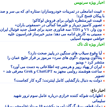
بار ویژه
سرنویس
یبت امامعلی در تمرینات خودروسازان/ ستاره ای که بی سر و صدا
 پیکان فسخ کرد!
یمت غیرمنتظره ناپولی برای فروش لوکاکو!
صویر کامبیز دیرباز و علیرضا کمالی در «سمفونی باران»
وار، VS و TDS/ سه فناوری جدید برای فصل جدید فوتبال ایران
مبینی به کارش ادامه می دهد/ مدیر خبرساز فدراسیون علیه
اشی سهمیه آسیایی
بار ویژه
تک ناک
یا وقوع سیلاب های سنگین در پاییز صحت دارد؟
نتاگون ویدیوی «گوی های سرد» مرموز بر فراز خلیج عمان را
تشر کرد + ویدیو
یران از پهپاد ریپر و هرمس چه اطلاعاتی به دست می آورد؟
ساعت هوشمند رولمی مجهز به ChatGPT و Grok معرفی شد +
ویر
ولت به دنبال بازگشایی کامل اینترنت؛ گره کار کجاست؟
ار داغ:
ظهارات شوکه کننده خرازی درباره عامل سوم ترور شهید
مانی
ان قطعی برق گرگان امروز یکشنبه 18 مرداد (خاموشی برق)