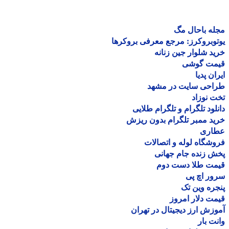
ه باحال مگ
وبروکرز: مرجع معرفی بروکرها
د شلوار جین زنانه
مت گوشی
ان پدیا
احی سایت در مشهد
 نوزاد
لود تلگرام و تلگرام طلایی
د ممبر تلگرام بدون ریزش
اری
شگاه لوله و اتصالات
 زنده جام جهانی
مت طلا دست دوم
ر اچ پی
ره وین تک
ت دلار امروز
زش ارز دیجیتال در تهران
ت بار