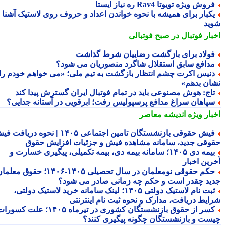
روش ویژه تویوتا Rav4 ره نیاز ایستا
کبار برای همیشه با نحوه خواندن اعداد و حروف روی لاستیک آشنا
ید
بار فوتبال در صبح فوتبالی
ولاد برای بازگشت رضاییان شرط گذاشت
دافع سابق استقلال شاگرد منصوریان می شود؟
نیس اکرت چشم انتظار بازگشت به تیم ملی؛ «می خواهم خودم را
ان بدهم»
اج: هوش مصنوعی باید در تمام فوتبال ایران گسترش پیدا کند
پاهان سراغ مدافع پرسپولیس رفت؛ ابرقویی در آستانه جدایی؟
بار ویژه
اندیشه معاصر
فیش حقوقی بازنشستگان تامین اجتماعی ۱۴۰۵ | نحوه دریافت فیش
وقی جدید، سامانه مشاهده فیش و جزئیات افزایش حقوق
بیمه دی ۱۴۰۵؛ سامانه بیمه دی، بیمه تکمیلی، پیگیری خسارت و
رین اخبار
حکم حقوقی نومعلمان در سال تحصیلی ۱۴۰۵-۱۴۰۶؛ حقوق معلمان
ید چقدر است و حکم چه زمانی صادر می شود؟
ثبت نام لاستیک دولتی ۱۴۰۵؛ لینک سامانه خرید لاستیک دولتی،
ایط دریافت، مدارک و نحوه ثبت نام اینترنتی
کسر از حقوق بازنشستگان کشوری در تیرماه ۱۴۰۵؛ علت کسورات
ست و بازنشستگان چگونه پیگیری کنند؟