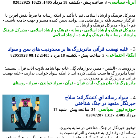
ا
-
سیاسی
-
3 ساعت پیش - یکشنبه 18 مرداد 1405، 10:25
82052925
رکل فرهنگ و ارشاد اسلامی قم با تأکید بر اینکه رسانه ها صرفاً نقش آفرین یا
گذار نیستند بلکه در مقاطعی می توانند تعیین کننده مسیر و جهت جامعه باشند، -
 ایرنا - مدیرکل فرهنگ و ارشاد ...
رکل فرهنگ و ارشاد اسلامی
-
رسانه
-
فرهنگ و ارشاد اسلامی
-
مدیرکل فرهنگ
رشاد
-
رسانه ها
-
فرهنگ و ارشاد
-
ارشاد اسلامی
غلبه نهضت قرآنی مادربزرگ ها بر محدودیت های سن و سواد
نا
-
اجتماعی
-
5 ساعت پیش - یکشنبه 18 مرداد 1405، 08:12
82051928
روستای «الشین» مصر، دیوارهای گِلی خانه تنها شاهد تلاوت آیات قرآن نیستند؛
جا مادربزرگ ها سنت شکنی کرده اند. با اینکه سواد خواندن ندارند، - غلبه نهضت
نی مادربزرگ ها بر محدودیت ...
ربزرگ ها
-
مادربزرگ
-
آیات قرآن
-
قرآن
-
سواد خواندن
-
سواد
-
روستای
سواد رسانه ایِ کنشگرانه؛ سلاح
نگار متعهد در جنگ شناختی
ه نیوز
-
سیاسی
-
24 ساعت پیش - شنبه 17
1، 13:27
82047287
یق خبرنگار در جنگ شناختی در سایه بصیرتِ
نه ای، وفاداری به حقیقت و التزام نسبت به
یت سواد رسانه ایِ کنشگرانه حاصل می شود. - توفیق خبرنگار در جنگ شناختی