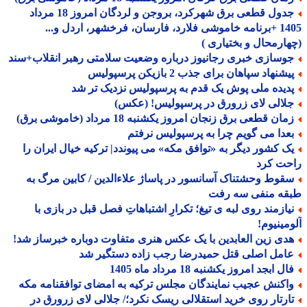
جدول قطعی برق شهرکرد، بروجن و لردگان امروز 18 مرداد
1405 +برنامه خاموشی فلارد، فارسان، فرخشهر، اردل و...
ارمحال و بختیاری )
وسازی خبری رجانیوز درباره وضعیت سلامتی رهبر انقلاب+سند
شنهاد سپاهان برای جذب 2 بازیکن پرسپولیس
دیده ملی پوش یک قدم به پرسپولیس نزدیک تر شد
لالی لای زرورق در پرسپولیس! (عکس)
ان قطعی برق زنجان امروز یکشنبه 18 مرداد (خاموشی برق)
عدا می گویم چرا به پرسپولیس نرفتم
ک کشور دیگر به «توافق مکه» می پیوندد| ترکیه خیال ایران را
حت کرد
قوط وحشتناک آسانسور در پاساژ علاءالدین / کابین مرگ به
قه منفی سه رفت
یازمند روی لبه ی تیغ؛ تکرارِ اشتباهاتِ فصل قبل در بازی با
مینیوم!
دی زین العابدین با یک عکس هنری متفاوت دوباره خبرساز شد!
امل اصلی قتل حمیدرضا رجب زاده دستگیر شد
ل ابجد امروز یکشنبه 18 مرداد ماه 1405
اکنش عجیب نمایندگان مجلس ترکیه به امضای توافقنامه مکه
ارتار روی خرید استقلالی ریسک نکرد؛/ جلالی لای زرورق در