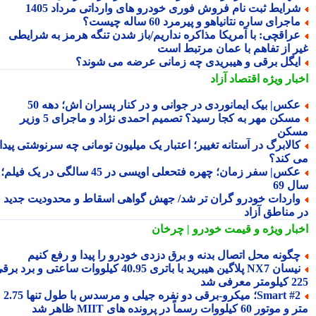
رایط ثبت نام فروش فوری خودرو های وارداتی مرداد 1405
اجرای ساره نتانیاهو و پیرمرد 60 ساله چیست؟
راقچی: با آمریکا مذاکره نداریم/باز شدن تنگه هرمز به شرایطی
ر از تفاهم با عمان مرتبط است
یگل برقی و هیبریدی چه زمانی عرضه می شوند؟
بار ویژه
اقتصاد آزاد
کس| بیک ایمانوردی در جوانی و در کنار پسران اش؛ دهه 50
مسکن مهر به کجا رسید؟ تصمیم احمدی نژاد و ماجرای 5 وزیر
کن
الابرگ در آستانه تغییر؛ اعتبار یک میلیون تومانی چه سرنوشتی پیدا
 کند؟
عکس| سفر زمان؛ چهره فتحعلی اویسی در 45 سالگی در یک فیلم؛
 69
اردات خودرو گران تر شد/ جهش گواهی اسقاط و محدودیت جدید
 مناطق آزاد
بار ویژه
و قیمت خودرو | چرخان
گونه محل اتصال بدنه و برق دزدی خودرو را پیدا و رفع کنیم
نیسان NX7 پلاگین هیبرید با باتری 40.95 کیلووات ساعتی و برد برقی
 معرفی شد
Smart #2؛ میکرو-برقی دو نفره جیلی و مرسدس با طول تنها 2.75
ور 60 کیلووات رسماً در پرونده های MIIT ظاهر شد