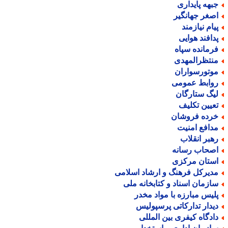
بهه پایداری
صغر جهانگیر
یام نیازمند
دافند هوایی
رمانده سپاه
نتظرالمهدی
وتورسواران
وابط عمومی
یگ ستارگان
عیین تکلیف
رده فروشان
دافع امنیت
هبر انقلاب
صحاب رسانه
ستان مرکزی
دیرکل فرهنگ و ارشاد اسلامی
ازمان اسناد و کتابخانه ملی
لیس مبارزه با مواد مخدر
یدار تدارکاتی پرسپولیس
ادگاه کیفری بین المللی