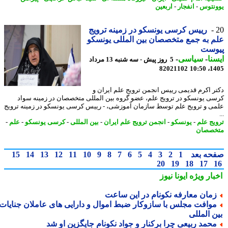
نتوس
-
انفجار
-
اربعین
رییس کرسی یونسکو در زمینه ترویج
 به جمع متخصصان بین المللی یونسکو
وست
نا
-
سیاسی
-
5 روز پیش - سه شنبه 13 مرداد
82021102
1405
ر اکرم قدیمی رییس انجمن ترویج علم ایران و
ی یونسکو در ترویج علم، عضو گروه بین المللی متخصصان در زمینه سواد
ی و ترویج علم توسط سازمان آموزشی، - رییس کرسی یونسکو در زمینه ترویج
یج علم
-
یونسکو
-
انجمن ترویج علم ایران
-
بین المللی
-
کرسی یونسکو
-
علم
-
صصان
حه بعد
1
2
3
4
5
6
7
8
9
10
11
12
13
14
15
20
19
18
17
بار ویژه
ایونا نیوز
مان معارفه نکونام در این ساعت
وافت مجلس با سازوکار ضبط اموال و دارایی های عاملان جنایات
ن المللی
حمد ربیعی چرا برکنار و جواد نکونام جایگزین او شد