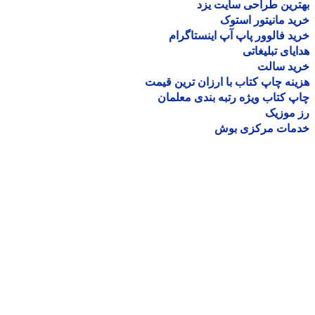
رین طراحی سایت یزد
د مانیتور استوک
د فالوور پاپ آپ اینستاگرام
یای تبلیغاتی
ید سالت
نه چاپ کتاب با ارزان ترین قیمت
 کتاب ویژه رتبه بندی معلمان
موزیک
مات مرکزی بوش