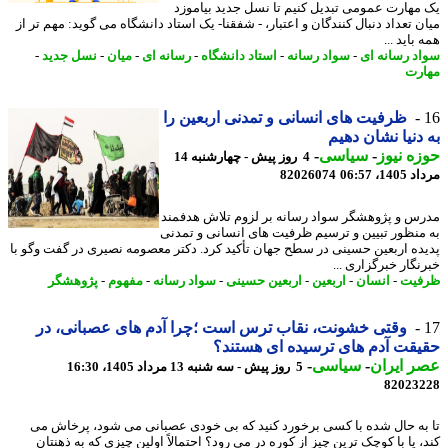
مهارت عمومی تبدیل کنیم تا نسل جدید بیاموزد
ن تعداد دنبال کنندگان و اعتبار، - شفقنا- یک استاد دانشگاه می گوید: مهم تر از
باید ...
د رسانه ای
-
سواد رسانه
-
استاد دانشگاه
-
رسانه ای
-
میان
-
نسل جدید
-
رت
ظرفیت های انسانی و تمدنی اربعین را
دنیا نشان دهیم
ه نیوز
-
سیاسی
-
4 روز پیش - چهارشنبه 14
1، 06:57
82026074
س و پژوهشگر سواد رسانه بر لزوم تلاش هدفمند
منظور تبیین و ترسیم ظرفیت های انسانی و تمدنی
ده اربعین حسینی در سطح جهان تأکید کرد. دکتر معصومه نصیری در گفت وگو با
نگار خبرگزاری ...
فیت
-
انسان
-
اربعین
-
اربعین حسینی
-
سواد رسانه
-
مفهوم
-
پژوهشگر
وقتی خشونت، نقاب ترس است ؛چرا آدم های عصبانی، در
قت آدم های ترسیده ای هستند؟
 ایران
-
سیاسی
-
5 روز پیش - سه شنبه 13 مرداد 1405، 16:30
82023
به حال شده با کسی برخورد کنید که بی خودی عصبانی می شود، پرخاش می
 یا با کوچک ترین چیز از کوره در می رود؟ احتمالاً اولین چیزی که به ذهنتان