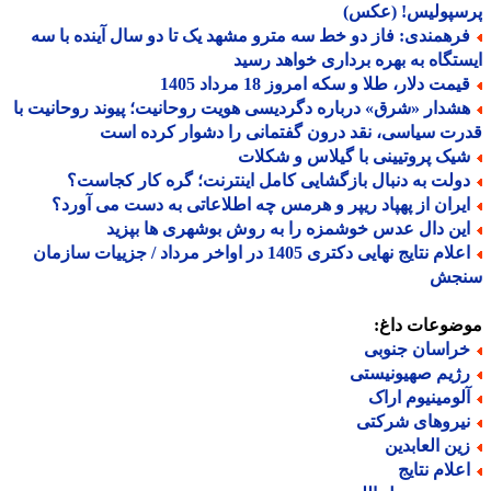
سپولیس! (عکس)
رهمندی: فاز دو خط سه مترو مشهد یک تا دو سال آینده با سه
تگاه به بهره برداری خواهد رسید
مت دلار، طلا و سکه امروز 18 مرداد 1405
شدار «شرق» درباره دگردیسی هویت روحانیت؛ پیوند روحانیت با
ت سیاسی، نقد درون گفتمانی را دشوار کرده است
یک پروتیینی با گیلاس و شکلات
ولت به دنبال بازگشایی کامل اینترنت؛ گره کار کجاست؟
یران از پهپاد ریپر و هرمس چه اطلاعاتی به دست می آورد؟
ین دال عدس خوشمزه را به روش بوشهری ها بپزید
اعلام نتایج نهایی دکتری 1405 در اواخر مرداد / جزییات سازمان
جش
ضوعات داغ:
راسان جنوبی
ژیم صهیونیستی
لومینیوم اراک
یروهای شرکتی
ین العابدین
علام نتایج