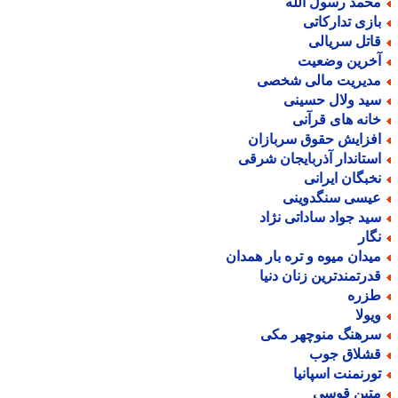
حمد رسول الله
ازی تدارکاتی
اتل سریالی
خرین وضعیت
دیریت مالی شخصی
ید ولال حسینی
انه های قرآنی
فزایش حقوق سربازان
ستاندار آذربایجان شرقی
خبگان ایرانی
یسی سنگدوینی
ید جواد ساداتی نژاد
گار
یدان میوه و تره بار همدان
درتمندترین زنان دنیا
زره
یولا
رهنگ منوچهر مکی
شلاق جوب
ورنمنت اسپانیا
تین قوسی