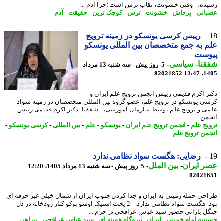
ده، - وقتی خشونت، نقاب ترس است ؛چرا آدم ...
انی
-
پرخاش
-
خشونت
-
ترس
-
کوچک ترین
-
حقیقت
-
آدم
رییس کرسی یونسکو در زمینه ترویج
 به جمع متخصصان بین المللی یونسکو
وست
نا
-
سیاسی
-
5 روز پیش - سه شنبه 13 مرداد
82021852
1405
ر اکرم قدیمی رییس انجمن ترویج علم ایران و
ی یونسکو در ترویج علم، عضو گروه بین المللی متخصصان در زمینه سواد
ی و ترویج علم توسط سازمان آموزشی، - شفقنا- دکتر اکرم قدیمی رییس
ن ...
یج علم
-
انجمن ترویج علم ایران
-
یونسکو
-
علم
-
بین المللی
-
کرسی یونسکو
-
من ترویج علم
رضایی: هگست سواد نظامی ندارد
 ایران
-
بین الملل
-
5 روز پیش - سه شنبه 13 مرداد 1405، 12:20
82021
حی حمله زمینی به ایران و جدا کردن جنوب ایران از شمال خیلی غیر حرفه ای
بود. هگست سواد نظامی ندارد. - 2 پخت استیک اوسو بوکو کنار رودخانه در دل
ل بارانی حضور سید عباس عراقچی در حرم ...
نیه امام خمینی
-
ایران
-
نیروگاه هسته ای
-
سید عباس عراقچی
-
پیراهن