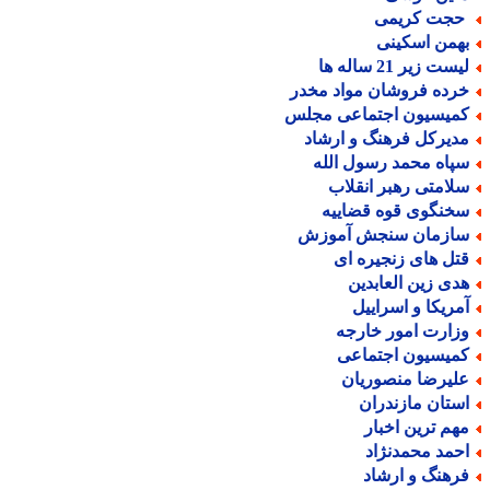
جت کریمی
همن اسکینی
ست زیر 21 ساله ها
رده فروشان مواد مخدر
میسیون اجتماعی مجلس
دیرکل فرهنگ و ارشاد
پاه محمد رسول الله
لامتی رهبر انقلاب
خنگوی قوه قضاییه
ازمان سنجش آموزش
تل های زنجیره ای
دی زین العابدین
مریکا و اسراییل
زارت امور خارجه
میسیون اجتماعی
لیرضا منصوریان
ستان مازندران
هم ترین اخبار
حمد محمدنژاد
رهنگ و ارشاد