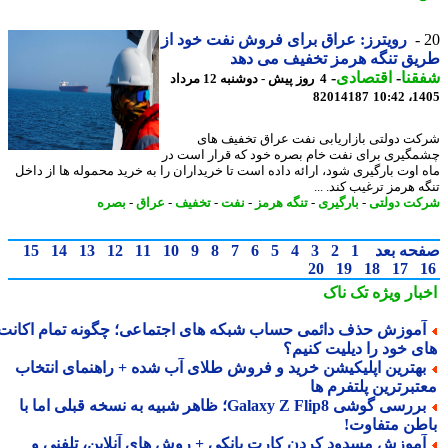
رویترز: عراق برای فروش نفت خود از
ق تنگه هرمز تخفیف می دهد
نا
-
اقتصادی
-
4 روز پیش - دوشنبه 12 مرداد
82014187
1405
ت دولتی بازاریابی نفت عراق تخفیف های
گیری برای نفت خام بصره خود که قرار است در
 اوت بارگیری شود، ارائه داده است تا خریداران را به خرید محموله ها از داخل
 هرمز ترغیب کند. ...
ت دولتی
-
بارگیری
-
تنگه هرمز
-
نفت
-
تخفیف
-
عراق
-
بصره
حه بعد
1
2
3
4
5
6
7
8
9
10
11
12
13
14
15
20
19
18
17
بار ویژه
تک ناک
موزش حذف دائمی حساب شبکه های اجتماعی؛ چگونه تمام اکانت
ی خود را دیلیت کنیم؟
هترین اپلیکیشن خرید و فروش طلای آب شده + راهنمای انتخاب
تبرترین پلتفرم ها
بررسی گوشی Galaxy Z Flip8؛ ظاهر شبیه به نسخه قبلی اما با
طن متفاوت!
موزش مسدود کردن کارت بانکی + روش های آنلاین، تلفنی و