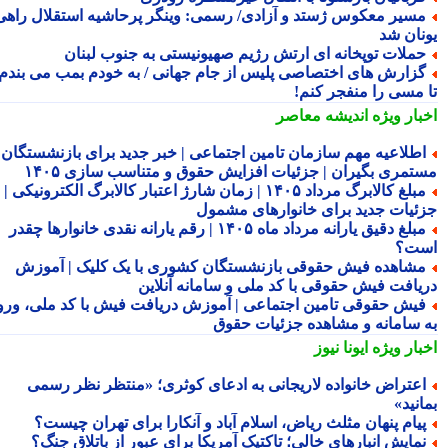
سیر معکوس ژستد و آزادی/ رسمی: وینگر پرحاشیه استقلال راهی
نان شد
ملات توپخانه ای ارتش رژیم صهیونیستی به جنوب لبنان
زارش های اختصاصی پلیس از جام جهانی / به خودم بمب می بندم
 مسی را منفجر کنم!
بار ویژه
اندیشه معاصر
طلاعیه مهم سازمان تامین اجتماعی | خبر جدید برای بازنشستگان و
تمری بگیران | جزئیات افزایش حقوق و متناسب سازی ۱۴۰۵
مبلغ کالابرگ مرداد ۱۴۰۵ | زمان شارژ اعتبار کالابرگ الکترونیکی |
ئیات جدید برای خانوارهای مشمول
مبلغ دقیق یارانه مرداد ماه ۱۴۰۵ | رقم یارانه نقدی خانوارها چقدر
ت؟
شاهده فیش حقوقی بازنشستگان کشوری با یک کلیک | آموزش
یافت فیش حقوقی با کد ملی و سامانه آنلاین
یش حقوقی تامین اجتماعی | آموزش دریافت فیش با کد ملی، ورود
 سامانه و مشاهده جزئیات حقوق
بار ویژه
ایونا نیوز
عتراض خانواده لاریجانی به ادعای کوثری؛ «منتظر نظر رسمی
نید»
یام پنهان مثلث ریاض، اسلام آباد و آنکارا برای تهران چیست؟
مایش انبارهای خالی؛ تاکتیک آمریکا برای عبور از باتلاق جنگ؟