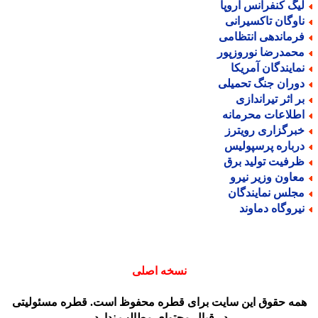
یگ کنفرانس اروپا
اوگان تاکسیرانی
رماندهی انتظامی
حمدرضا نوروزپور
مایندگان آمریکا
وران جنگ تحمیلی
ر اثر تیراندازی
طلاعات محرمانه
برگزاری رویترز
رباره پرسپولیس
رفیت تولید برق
عاون وزیر نیرو
جلس نمایندگان
یروگاه دماوند
نسخه اصلی
مه حقوق این سایت برای قطره محفوظ است. قطره مسئولیتی
در قبال محتوای مطالب ندارد.