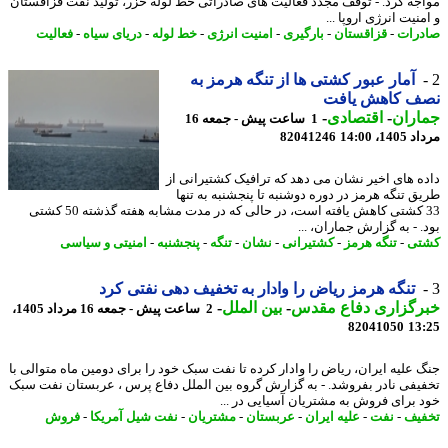
جه کرد. - توقف مجدد فعالیت های صادراتی خط لوله خزر، تولید نفت قزاقستان
نیت انرژی اروپا ...
رات
-
قزاقستان
-
بارگیری
-
امنیت انرژی
-
خط لوله
-
دریای سیاه
-
فعالیت
آمار عبور کشتی ها از تنگه هرمز به
ف کاهش یافت
اران
-
اقتصادی
-
1 ساعت پیش - جمعه 16
1، 14:00
82041246
ه های اخیر نشان می دهد که ترافیک کشتیرانی از
ق تنگه هرمز در دوره دوشنبه تا پنجشنبه به تنها
33 کشتی کاهش یافته است، در حالی که در مدت مشابه هفته گذشته 50 کشتی
 - به گزارش جماران، ...
تی
-
تنگه هرمز
-
کشتیرانی
-
نشان
-
تنگه
-
پنجشنبه
-
امنیتی و سیاسی
تنگه هرمز ریاض را وادار به تخفیف دهی نفتی کرد
رگزاری دفاع مقدس
-
بین الملل
-
2 ساعت پیش - جمعه 16 مرداد 1405،
82041050
13
 علیه ایران، ریاض را وادار کرده تا نفت سبک خود را برای دومین ماه متوالی با
یفی نادر بفروشد. - به گزارش گروه بین الملل دفاع پرس ، عربستان نفت سبک
 برای فروش به مشتریان آسیایی در ...
یف
-
نفت
-
علیه ایران
-
عربستان
-
مشتریان
-
نفت شیل آمریکا
-
فروش