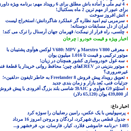
4 تیم ملی و آماده باش مطلق برای 6 رویداد مهم: برنامه ویژه داوری
 عبور از مهم ترین 2 ماه بسکتبال!
تش افروز سوخت
رمربی تیم امید نظاره گر عملکرد شاگردانش/ استخراج لیست
ران از دل مسابقات دوستانه!
لسی، راه فرار از نیمکت/ قهرمان جهان آرسنال را ترک می کند!
بار ویژه
و قیمت خودرو | چرخان
معرفی Maextro V800 و V680: MPV لوکس هوآوی پشتیبان با
ر ترکیبی و قیمت تا 1.016 میلیون یوان
ه غول خودروسازی کشور همچنان در زیان!
موتور بنزینی در EREVهای چین؛ محافظ روانی خریدار یا قطعهٔ فنی
رضروری؟
تعویق رویداد پیش فروش Freelander 8 به خاطر تایفون «دلفین»؛
ئیات فنی، بُعد بازار و زمان بندی جدید
استلِتو G9 هوآوی و BAIC؛ شاسی بلند بزرگ آفرودی با پیش فروش
دلار)
ار داغ:
رسپولیس با یک عکس، رامین رضاییان را سوژه کرد
جدول قطعی برق شهرکرد، لردگان و بروجن امروز 16 مرداد
1405 +برنامه خاموشی فلارد، کیار، فارسان، بن، فرخشهر و...