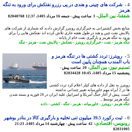
شرکت های چینی و هندی در پی رزرو نفتکش برای ورود به تنگه
مز
نا
-
بین الملل
-
3 ساعت پیش - جمعه 16 مرداد 1405، 12:37
82040768
بع بخش کشتیرانی به خبرگزاری رویترز گزارش دادند که شماری از شرکت های
ایش نفت چین و هند در طول هفته جاری تلاش کرده اند نفتکش هایی را برای
 به تنگه هرمز و بارگیری نفت خام از پایانه ...
ه هرمز
-
نفت
-
خبرگزاری رویترز
-
نفتکش
-
پالایش نفت
-
هرمز
-
تنگه
رویترز: تردد کشتی ها در تنگه هرمز و
 المندب همچنان پایین است
یم نیوز
-
بین الملل
-
29 ساعت پیش -
 مرداد 1405، 10:45
82034428
ترز به نقل از داده های کپلر اعلام کرد تردد کشتی
ها در 2 آبراه مهم خاورمیانه تغییر چندانی نداشته
است. پیش از آغاز جنگ آمریکا و اسراییل علیه ایران در 28 فوریه و بسته شدن
ه هرمز توسط ...
ه هرمز
-
رویترز
-
خاورمیانه
-
هرمز
-
تنگه
-
کشتی
-
داده
ثبت رکورد 39.5 میلیون تنی تخلیه و بارگیری کالا در بنادر بوشهر
نویس
-
اقتصادی
-
42 ساعت پیش - چهارشنبه 14 مرداد 1405، 21:23
82031