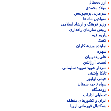
رز دیجیتال
یلاد محمدی
رمربی پرسپولیس
تولدین ماه ها
زیر فرهنگ و ارشاد اسلامی
ییس سازمان راهداری
اریم قیه
افیک
ماینده ورزشکاران
هره
لی یعقوبیان
یست آرژانتین
ردار شهید سپهبد سلیمانی
ایکا وایتیتی
یمی اولیور
پاه ناحیه سمنان
ودهنگام
عطیلی ادارات
یران و کشورهای منطقه
سکتبال قهرمانی اروپا