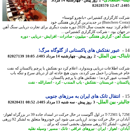
2 روز پیش - چهارشنبه 14 مرداد
82028570
1405
ت کارگزاری کشتیرانی «بانچرو کوستا»
(Banchero Costa) در جدیدترین گزارش هفتگی خود
اعلام کرد: نیمه نخست سال 2026 دوره مثبت دیگری برای تجارت دریایی سنگ آهن
جهان بود. - شرکت کارگزاری کشتیرانی ...
 آهن
-
گزارش هفتگی
-
میلیون
-
صادرات
-
افزایش
-
دریایی
-
دوره
عبور نفتکش های پاکستانی از گلوگاه مرگ!
ناک
-
بین الملل
-
2 روز پیش - چهارشنبه 14 مرداد 1405، 10:05
82027139
ت اطلاعات دریایی ویندوارد، اعلام کرد دو نفتکش با پرچم پاکستان که نفت
 عربستان را حمل می کردند، بدون هیچ حادثه ای از دریای سرخ و تنگه باب
ندب عبور کردند؛ - نفتکش های با پرچم پاکستان ...
ستان
-
عربستان
-
نفتکش
-
باب المندب
-
کرد
-
انصارالله
-
نفت
انتقال تانک های ایران به مرزهای جنوبی
بتر
-
بین الملل
-
3 روز پیش - سه شنبه 13 مرداد 1405، 08:52
82020431
72M یا T-72M1 در اول آگوست در حال حرکت در امتداد جاده 39 در بزرگراه اهواز-
آبادان در حال حرکت بودند. ارزیابی می شود این خودروها متعلق به لشکر 92 زرهی
کر 92 زرهی مسئول بخشی است که برای ...
دان
-
اهواز
-
ایران
-
نیروهای عراقی
-
تانک
-
مسیر
-
وسیله نقلیه