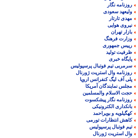
وزنامه نگار
لیعهد سعودی
هدی تارتار
یروی هوایی
ازار تهران
زارت فرهنگ
ییس جمهوری
رفیت تولید
ایگاه خبری
رمربی تیم فوتبال پرسپولیس
وزنامه وال استریت ژورنال
لی آف لیگ کنفرانس اروپا
جلس نمایندگان آمریکا
جت الاسلام والمسلمین
وزنامه نگار پیشکسوت
انکداری الکترونیکی
هگیلویه و بویراحمد
اهش انتظارات تورمی
یم فوتبال پرسپولیس
ال استریت ژورنال