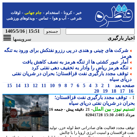
-
-
-
-
خبر
کرونا
استخدام
جام جهانی
اوقات
-
-
-
شرعی
آب و هوا
تماس
ویدئوهای ورزشی
15:51 | 1405/5/16
ار بارگیری
سرویسها
شرکت های چینی و هندی در پی رزرو نفتکش برای ورود به تنگه
رمز
آمار عبور کشتی ها از تنگه هرمز به نصف کاهش یافت
تنگه هرمز ریاض را وادار به تخفیف دهی نفتی کرد
توقف مجدد بارگیری نفت قزاقستان؛ بحران در شریان نفتی
ریای سیاه
حه بعد
1
2
3
4
5
6
7
8
9
10
11
12
13
14
15
20
19
18
17
توقف مجدد بارگیری نفت قزاقستان؛
ان در شریان نفتی دریای سیاه
یم نیوز
-
بین الملل
-
21 دقیقه پیش - جمعه 16
1، 15:30
82041728
ف مجدد فعالیت های صادراتی خط لوله خزر، تولید
 قزاقستان و امنیت انرژی اروپا را با چالش