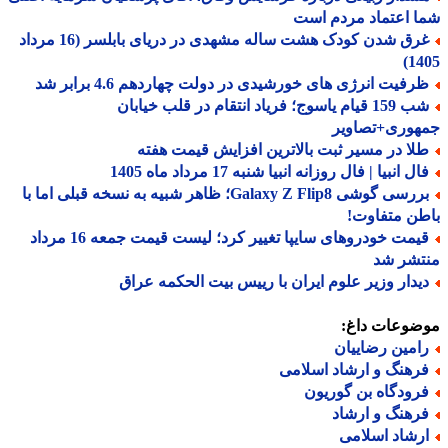
 اعتماد مردم است
غرق شدن کودک هشت ساله مشهدی در دریای بابلسر (16 مرداد
14
رفیت انرژی های خورشیدی در دولت چهاردهم 4.6 برابر شد
شب 159 قیام یاسوج؛ فریاد انتقام در قلب خیابان
هوری+تصاویر
لا در مسیر ثبت بالاترین افزایش قیمت هفته
ل انبیا | فال روزانه انبیا شنبه 17 مرداد ماه 1405
بررسی گوشی Galaxy Z Flip8؛ ظاهر شبیه به نسخه قبلی اما با
ن متفاوت!
قیمت خودروهای سایپا تغییر کرد؛ لیست قیمت جمعه 16 مرداد
تشر شد
یدار وزیر علوم ایران با رییس بیت الحکمه عراق
ضوعات داغ:
امین رضاییان
رهنگ و ارشاد اسلامی
رودگاه بن گوریون
رهنگ و ارشاد
رشاد اسلامی