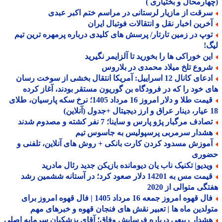
ارمحال و بختیاری )
رقت از مازیار لرستانی در مراسم ختم اکبر عبدی
خرین اخبار نقل و انتقالات فوتبال ایران
وپ در زمین تارتار/ پرسش های کلیدی درباره پرمهره ترین تیم
!
ین خوراکی ها را بخورید تا آلزایمر نگیرید
روع تلخ میلاد محمدی در بلاروس
ادعای کانال 12 اسراییل: آمریکا انتقال بخشی از سوخت رسان
 خود را که در فرودگاه بن گوریون مستقر بودند، آغاز کرده
قیمت طلا و دلار امروز 16 مرداد 1405؛ نرخ سکه پارسیان، طلای
ادف مرگبار پژو پارس و ساینا؛ 7 نفر کشته و مصدوم شدند
شدار سرمربی پرسپولیس به جاسوس تیم
موزش مسدود کردن کارت بانکی + روش های آنلاین، تلفنی و
وری
یدیو| تکنیک ناب یان دیومانده بازیکن جدید رئال مادرید
قیمت مس به 14201 دلار صعود کرد؛ در آستانه ششمین رشد
گی متوالی از 2020
فال قهوه امروز جمعه 16 مرداد 1405 | فال قهوه امروز برای
لدین ماه ها | تعبیر نقش های فنجان قهوه و خبرهای مهم
شدار ربیعی درباره فرسایش وفاق؛ آقای پزشکیان سرمایه اصلی