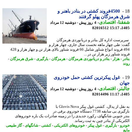
4500فروند کشتی در بنادر باهنر و
 هرمزگان پهلو گرفتند
نا
-
اقتصادی
-
4 روز پیش - دوشنبه 12 مرداد
82016512
1405
رست اداره کل بنادر و دریانوردی هرمزگان
: طی چهار ماهه نخست سال جاری، چهار هزار و
494 فروند انواع شناور شامل 66 فروند شناور بالای هزار تن و چهار هزار و 428
د شناور زیر هزار تن در ...
ر
-
هزار
-
بنادر و دریانوردی هرمزگان
-
هرمزگان
-
بارگیری
-
شرق هرمزگان
-
د
غول پیکرترین کشتی حمل خودروی
ان
بتر
-
اقتصادی
-
4 روز پیش - دوشنبه 12 مرداد
82014496
1405
به نقل از پدال، کشتی غول پیکر Glovis Nova با
بارگیری بی سابقه 7738 دستگاه خودروی برقی در
ر جنوبی شانگهای، رکورد جدیدی را در زمینه صادرات یک باره خودروهای
تریکی از بنادر چین به ثبت رساند.
رو
-
بارگیری
-
غول پیکر
-
خودروهای الکتریکی
-
کشتی
-
شانگهای
-
گاز طبیعی
ع