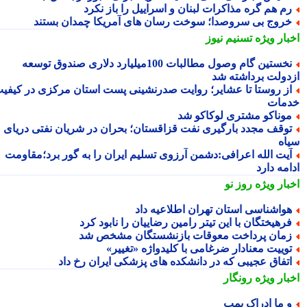
م هم گره مذاکرات لبنان و اسراییل را باز نکرد
روج بی سروصدا؛ سوخت رسان های آمریکا چمدان بستند
بار ویژه
تسنیم نیوز
نخستین گام وصول مطالبات 100میلیارد دلاری صندوق توسعه
دولت برداشته شد
ز روستا تا عشایر؛ روایت صدرنشینی پست استان مرکزی در کیفیت
مات
وناکو مشتری لوکاکو شد
وقف مجدد بارگیری نفت قزاقستان؛ بحران در شریان نفتی دریای
اه
یت الله اعرافی:دشمن آرزوی تسلیم ایران را به گور برد؛مقاومت
مه دارد
بار ویژه
روز نو
واشناسی استان تهران اطلاعیه داد
رهیختگان با این تیتر رامین رضاییان را نابود کرد
مان پرداخت معوقات بازنشستگان مشخص شد
وییت معنادار ضرغامی با کلیدواژه «تغییر»
تفاق عجیبی که در دانشکده های پزشکی ایران رخ داد
بار ویژه
رونگار
 ما ادراک بمب