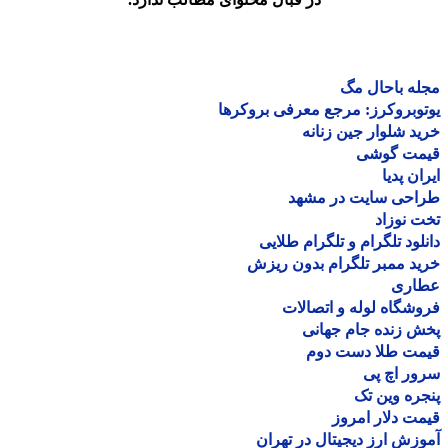
ه باحال مگ
وبروکرز: مرجع معرفی بروکرها
د شلوار جین زنانه
مت گوشی
ان پدیا
احی سایت در مشهد
 نوزاد
لود تلگرام و تلگرام طلایی
د ممبر تلگرام بدون ریزش
اری
شگاه لوله و اتصالات
 زنده جام جهانی
مت طلا دست دوم
ر اچ پی
ره وین تک
ت دلار امروز
زش ارز دیجیتال در تهران