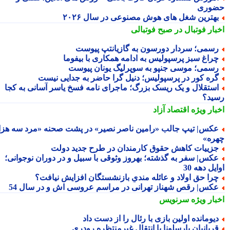
وری
هترین شغل های هوش مصنوعی در سال ۲۰۲۶
بار فوتبال در صبح فوتبالی
سمی؛ سردار دورسون به گازیانتپ پیوست
راغ سبز پرسپولیس به ادامه همکاری با بیفوما
سمی؛ موسی جنپو به سوپرلیگ یونان پیوست
ره کور در پرسپولیس؛ دنیل گرا حاضر به جدایی نیست
ستقلال و یک ریسک بزرگ؛ ماجرای نامه فسخ یاسر آسانی به کجا
ید؟
بار ویژه
اقتصاد آزاد
کس| تیپ جالب «رامین ناصر نصیر» در پشت صحنه «مرد سه هزار
ره»
زییات کاهش حقوق کارمندان در طرح جدید دولت
کس| سفر به گذشته؛ بهروز وثوقی با سبیل و در دوران نوجوانی؛
یل دهه 30
را حق اولاد و عائله مندیِ بازنشستگان افزایش نیافت؟
کس| رقص شهناز تهرانی در مراسم عروسی اش و در سال 54
بار ویژه
سرنویس
یومانده اولین بازی با رئال را از دست داد
ربانیان بارسلونا با انتقال غیرمنتظره رودری