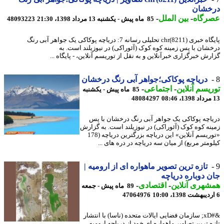
خشان
رگاه
-
بین الملل
-
85 ماه پیش - یکشنبه 13 مرداد 1398، 21:30
48093223
پایگاه خبری chr(8211) تحلیلی رسانه 7: دریاچه پوکاکی یک جواهر آبی رنگ
شان با پس زمینه کوه کوک (آئوراکی) در نیوزیلند است. به
ش خبرگزاری خبرآنلاین و به نقل از توریسم آنلاین، - پایگاه ...
دریاچه پوکاکی؛جواهر آبی رنگ درخشان
یسم آنلاین
-
اجتماعی
-
85 ماه پیش - یکشنبه
48084297
اچه پوکاکی یک جواهر آبی رنگ درخشان با پس
نه کوه کوک (آئوراکی) در نیوزیلند است. به گزارش
«توریسم آنلاین» این دریاچه بزرگترین دریاچه (178
متر مربع) از میان سه دریاچه در دره های ...
تازه ترین تصویر ماهواره ای از ارومیه |
 دوباره دریاچه
هری آنلاین
-
اقتصادی
-
89 ماه پیش - جمعه
47064976
&#xD; سازمان فضایی ایالات متحده (ناسا) با انتشار
ه ترین تصاویر ماهواره ای خود از دریاچه ارومیه