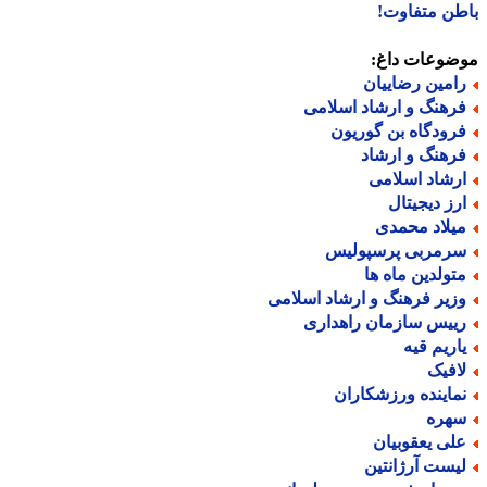
ن متفاوت!
ضوعات داغ:
امین رضاییان
رهنگ و ارشاد اسلامی
رودگاه بن گوریون
رهنگ و ارشاد
رشاد اسلامی
رز دیجیتال
یلاد محمدی
رمربی پرسپولیس
تولدین ماه ها
زیر فرهنگ و ارشاد اسلامی
ییس سازمان راهداری
اریم قیه
افیک
ماینده ورزشکاران
هره
لی یعقوبیان
یست آرژانتین