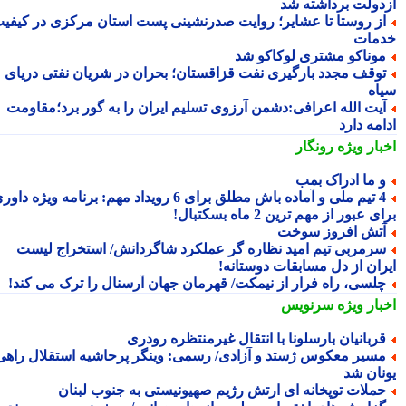
دولت برداشته شد
ز روستا تا عشایر؛ روایت صدرنشینی پست استان مرکزی در کیفیت
مات
وناکو مشتری لوکاکو شد
وقف مجدد بارگیری نفت قزاقستان؛ بحران در شریان نفتی دریای
اه
یت الله اعرافی:دشمن آرزوی تسلیم ایران را به گور برد؛مقاومت
مه دارد
بار ویژه
رونگار
 ما ادراک بمب
4 تیم ملی و آماده باش مطلق برای 6 رویداد مهم: برنامه ویژه داوری
 عبور از مهم ترین 2 ماه بسکتبال!
تش افروز سوخت
رمربی تیم امید نظاره گر عملکرد شاگردانش/ استخراج لیست
ران از دل مسابقات دوستانه!
لسی، راه فرار از نیمکت/ قهرمان جهان آرسنال را ترک می کند!
بار ویژه
سرنویس
ربانیان بارسلونا با انتقال غیرمنتظره رودری
سیر معکوس ژستد و آزادی/ رسمی: وینگر پرحاشیه استقلال راهی
نان شد
ملات توپخانه ای ارتش رژیم صهیونیستی به جنوب لبنان