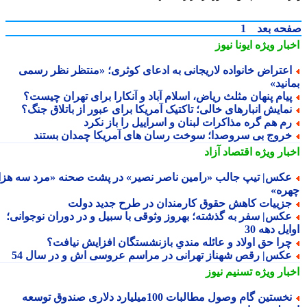
حه بعد
1
بار ویژه
ایونا نیوز
عتراض خانواده لاریجانی به ادعای کوثری؛ «منتظر نظر رسمی
نید»
یام پنهان مثلث ریاض، اسلام آباد و آنکارا برای تهران چیست؟
مایش انبارهای خالی؛ تاکتیک آمریکا برای عبور از باتلاق جنگ؟
م هم گره مذاکرات لبنان و اسراییل را باز نکرد
روج بی سروصدا؛ سوخت رسان های آمریکا چمدان بستند
بار ویژه
اقتصاد آزاد
کس| تیپ جالب «رامین ناصر نصیر» در پشت صحنه «مرد سه هزار
ره»
زییات کاهش حقوق کارمندان در طرح جدید دولت
کس| سفر به گذشته؛ بهروز وثوقی با سبیل و در دوران نوجوانی؛
یل دهه 30
را حق اولاد و عائله مندیِ بازنشستگان افزایش نیافت؟
کس| رقص شهناز تهرانی در مراسم عروسی اش و در سال 54
بار ویژه
تسنیم نیوز
نخستین گام وصول مطالبات 100میلیارد دلاری صندوق توسعه