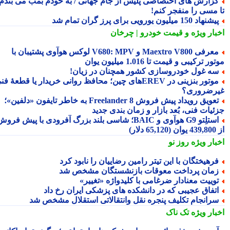
زارش های اختصاصی پلیس از جام جهانی / به خودم بمب می بندم
 مسی را منفجر کنم!
شنهاد 150 میلیون یورویی برای پرز گران تمام شد
بار ویژه
و قیمت خودرو | چرخان
معرفی Maextro V800 و V680: MPV لوکس هوآوی پشتیبان با
ر ترکیبی و قیمت تا 1.016 میلیون یوان
ه غول خودروسازی کشور همچنان در زیان!
موتور بنزینی در EREVهای چین؛ محافظ روانی خریدار یا قطعهٔ فنی
رضروری؟
تعویق رویداد پیش فروش Freelander 8 به خاطر تایفون «دلفین»؛
ئیات فنی، بُعد بازار و زمان بندی جدید
استلِتو G9 هوآوی و BAIC؛ شاسی بلند بزرگ آفرودی با پیش فروش
دلار)
بار ویژه
روز نو
رهیختگان با این تیتر رامین رضاییان را نابود کرد
مان پرداخت معوقات بازنشستگان مشخص شد
وییت معنادار ضرغامی با کلیدواژه «تغییر»
تفاق عجیبی که در دانشکده های پزشکی ایران رخ داد
رانجام تکلیف پنجره نقل وانتقالاتی استقلال مشخص شد
بار ویژه
تک ناک