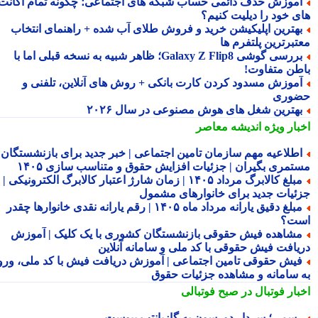
موزش حذف دائمی حساب شبکه های اجتماعی؛ چگونه تمام اکانت
ی خود را دیلیت کنیم؟
هترین اپلیکیشن خرید و فروش طلای آب شده + راهنمای انتخاب
تبرترین پلتفرم ها
بررسی گوشی Galaxy Z Flip8؛ ظاهر شبیه به نسخه قبلی اما با
طن متفاوت!
موزش مسدود کردن کارت بانکی + روش های آنلاین، تلفنی و
وری
هترین شغل های هوش مصنوعی در سال ۲۰۲۶
بار ویژه
اندیشه معاصر
طلاعیه مهم سازمان تامین اجتماعی | خبر جدید برای بازنشستگان و
تمری بگیران | جزئیات افزایش حقوق و متناسب سازی ۱۴۰۵
مبلغ کالابرگ مرداد ۱۴۰۵ | زمان شارژ اعتبار کالابرگ الکترونیکی |
ئیات جدید برای خانوارهای مشمول
مبلغ دقیق یارانه مرداد ماه ۱۴۰۵ | رقم یارانه نقدی خانوارها چقدر
ت؟
شاهده فیش حقوقی بازنشستگان کشوری با یک کلیک | آموزش
یافت فیش حقوقی با کد ملی و سامانه آنلاین
یش حقوقی تامین اجتماعی | آموزش دریافت فیش با کد ملی، ورود
 سامانه و مشاهده جزئیات حقوق
بار فوتبال در صبح فوتبالی
سمی؛ سردار دورسون به گازیانتپ پیوست