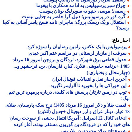
راغ سبز پرسپولیس به ادامه همکاری با بیفوما
سمی؛ موسی جنپو به سوپرلیگ یونان پیوست
ره کور در پرسپولیس؛ دنیل گرا حاضر به جدایی نیست
ستقلال و یک ریسک بزرگ؛ ماجرای نامه فسخ یاسر آسانی به کجا
ید؟
ار داغ:
رسپولیس با یک عکس، رامین رضاییان را سوژه کرد
رقت از مازیار لرستانی در مراسم ختم اکبر عبدی
جدول قطعی برق شهرکرد، لردگان و بروجن امروز 16 مرداد
1405 +برنامه خاموشی فلارد، کیار، فارسان، بن، فرخشهر و...
ارمحال و بختیاری )
خرین اخبار نقل و انتقالات فوتبال ایران
ین خوراکی ها را بخورید تا آلزایمر نگیرید
وپ در زمین تارتار/ پرسش های کلیدی درباره پرمهره ترین تیم
!
قیمت طلا و دلار امروز 16 مرداد 1405؛ نرخ سکه پارسیان، طلای
ادعای کانال 12 اسراییل: آمریکا انتقال بخشی از سوخت رسان
 خود را که در فرودگاه بن گوریون مستقر بودند، آغاز کرده
روع تلخ میلاد محمدی در بلاروس