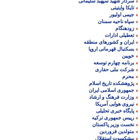
ردار شهید سپهبد سلیمانی
ایکا وایتیتی
یمی اولیور
پاه ناحیه سمنان
ودهنگام
عطیلی ادارات
یران و کشورهای منطقه
سکتبال قهرمانی اروپا
ویین
رنامه چهارم توسعه
رکت ملی حفاری
حرم
ژوهشکده تاریخ اسلام
مهوری اسلامی ایران
زارت فرهنگ و ارشاد
یروی هوایی آمریکا
ایگاه خبری تحلیلی
ییس جمهوری ترکیه
خست وزیر پاکستان
تولدین فروردین
یشکسوت استقلال