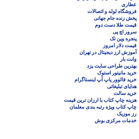
اری
شگاه لوله و اتصالات
 زنده جام جهانی
مت طلا دست دوم
ر اچ پی
ره وین تک
ت دلار امروز
زش ارز دیجیتال در تهران
ت بار
رین طراحی سایت یزد
د مانیتور استوک
د فالوور پاپ آپ اینستاگرام
یای تبلیغاتی
ید سالت
نه چاپ کتاب با ارزان ترین قیمت
 کتاب ویژه رتبه بندی معلمان
موزیک
مات مرکزی بوش