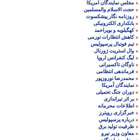
جلس نمایندگان آمریکا
جت الاسلام والمسلمین
وزنامه نگار پیشکسوت
انکداری الکترونیکی
هگیلویه و بویراحمد
اهش انتظارات تورمی
یم فوتبال پرسپولیس
ال استریت ژورنال
یگ کنفرانس اروپا
اوگان تاکسیرانی
رماندهی انتظامی
حمدرضا نوروزپور
مایندگان آمریکا
وران جنگ تحمیلی
ر اثر تیراندازی
طلاعات محرمانه
برگزاری رویترز
رباره پرسپولیس
رفیت تولید برق
عاون وزیر نیرو