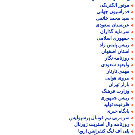
وتور الکتریکی
دراسیون جهانی
ید محمد خاتمی
ربستان سعودی
رمایه گذاران
مهوری اسلامی
ییس پلیس راه
ستان اصفهان
وزنامه نگار
لیعهد سعودی
هدی تارتار
یروی هوایی
ازار تهران
زارت فرهنگ
ییس جمهوری
رفیت تولید
ایگاه خبری
رمربی تیم فوتبال پرسپولیس
وزنامه وال استریت ژورنال
لی آف لیگ کنفرانس اروپا