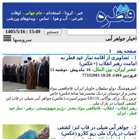
-
-
-
-
خبر
کرونا
استخدام
جام جهانی
اوقات
-
-
-
شرعی
آب و هوا
تماس
ویدئوهای ورزشی
15:49 | 1405/5/16
ار جواهر آبی
سرویسها
حه بعد
1
تصاویری از اقامه نماز عید فطر به
مت رهبر انقلاب (+عکس)
 ایران
-
بین الملل
-
16 ماه پیش - دوشنبه 11
 1404، 10:50
77332993
رهوشنگ دولو سلطان خاویار ایران، قاچاقچی مواد
ر و از دوستان نزدیک محمدرضا شاه(عکس) خاص
ترین رنگ برای بوگاتی EB110 سوپراسپرت (عکس) جواهر آبی شیلی در قاب لنز:
ی کمیاب در پارک ملی ...
ر انقلاب
-
انقلاب
-
قاچاقچی مواد مخدر
-
رژیم صهیونیستی
-
رهبر
-
نماز عید
ر
-
ایران
جواهر آبی شیلی در قاب لنز: کشفی
اب در پارک ملی ریو کلارو (عکس)