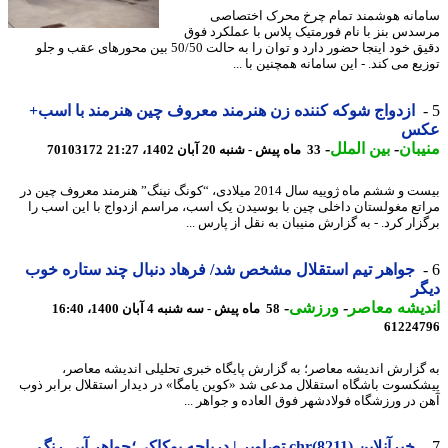
انه هوشمند تمام چرخ محرک اختصاصی
دس بنز با نام فورمتیک پلاس با عملکرد فوق
دقیق خود اینجا حضور دارد و توان را به حالت 50/50 بین محورهای عقب و جلو
ع می کند. - این سامانه همچنین با ...
ازدواج شوکه کننده زن هنرمند معروف چین هنرمند با اسب+
س
بان
-
بین الملل
-
33 ماه پیش - شنبه 20 آبان 1402، 21:27
70103172
بیست و ششم ماه ژوییه سال 2014 میلادی، “کونگ نینگ” هنرمند معروف چین در
تع مغولستان داخلی چین با بوسیدن یک اسب، مراسم ازدواج با این اسب را
ار کرد. - به گزارش منیبان به نقل از پارس ...
جواهر تیم استقلال مشخص شد/ فرهاد دنبال چند ستاره خوب
ر
یشه معاصر
-
ورزشی
-
58 ماه پیش - سه شنبه 4 آبان 1400، 16:40
61224
گزارش اندیشه معاصر؛ به گزارش پایگاه خبری تحلیلی اندیشه معاصر،
کسوت باشگاه استقلال مدعی شد «کوین یامگا» در دیدار استقلال برابر ذوب
 در ورزشگاه فولادشهر فوق العاده و جواهر ...
خبرآنلاین chr(8211) تصاویر | دریاچه پوکاکی؛جواهر آبی رنگ