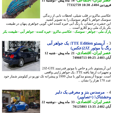
 ایران
-
اجتماعی
-
16 ماه پیش - دوشنبه 11
 1404، 10:30
77332759
سی ماکرو در قلب شیلی، لحظات نابی از زندگی
ک جواهر یا گوهر سوسک را به تصویر کشید.
 حشره درخشان، با رنگ آبی خیره کننده اش، گویی جواهری پنهان در طبیعت
 پارک ملی ریو کلارو است. ...
ک ملی
-
جواهر
-
سوسک
-
عکاسی ماکرو
-
خیره کننده
-
جواهر آبی
-
طبیعت بکر
آریستو TTE Edition: یک جواهر آبی
با موتور 2JZ(عکس)
 ایران
-
اقتصادی
-
21 ماه پیش - شنبه 12
09:25
74960713
این آریستوی نادر و خاص با موتور قدرتمند 2JZ-GTE
و تجهیزات ارتقا یافته TTE، یک جواهر ژاپنی واقعی
است. تویوتا آریستو مذکور با مدل 1999 و پیشرانه تک توربو در کیلومتر شمار خود
نشان ...
مرسدس بنز و معرفی یک دلبر
تناک! (+تصاویر)
 ایران
-
اقتصادی
-
33 ماه پیش - دوشنبه 22
13:35
70125803