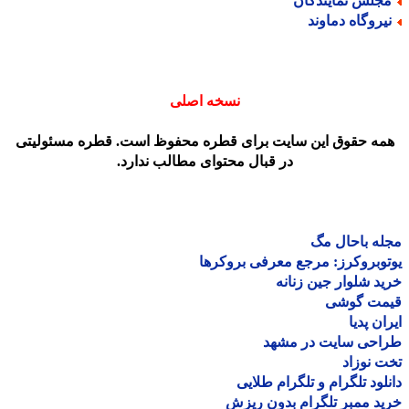
جلس نمایندگان
یروگاه دماوند
نسخه اصلی
مه حقوق این سایت برای قطره محفوظ است. قطره مسئولیتی
در قبال محتوای مطالب ندارد.
ه باحال مگ
وبروکرز: مرجع معرفی بروکرها
د شلوار جین زنانه
مت گوشی
ان پدیا
احی سایت در مشهد
 نوزاد
لود تلگرام و تلگرام طلایی
د ممبر تلگرام بدون ریزش