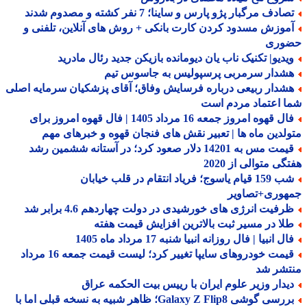
ادف مرگبار پژو پارس و ساینا؛ 7 نفر کشته و مصدوم شدند
موزش مسدود کردن کارت بانکی + روش های آنلاین، تلفنی و
وری
یدیو| تکنیک ناب یان دیومانده بازیکن جدید رئال مادرید
شدار سرمربی پرسپولیس به جاسوس تیم
شدار ربیعی درباره فرسایش وفاق؛ آقای پزشکیان سرمایه اصلی
 اعتماد مردم است
فال قهوه امروز جمعه 16 مرداد 1405 | فال قهوه امروز برای
لدین ماه ها | تعبیر نقش های فنجان قهوه و خبرهای مهم
قیمت مس به 14201 دلار صعود کرد؛ در آستانه ششمین رشد
گی متوالی از 2020
شب 159 قیام یاسوج؛ فریاد انتقام در قلب خیابان
هوری+تصاویر
رفیت انرژی های خورشیدی در دولت چهاردهم 4.6 برابر شد
لا در مسیر ثبت بالاترین افزایش قیمت هفته
ل انبیا | فال روزانه انبیا شنبه 17 مرداد ماه 1405
قیمت خودروهای سایپا تغییر کرد؛ لیست قیمت جمعه 16 مرداد
تشر شد
یدار وزیر علوم ایران با رییس بیت الحکمه عراق
بررسی گوشی Galaxy Z Flip8؛ ظاهر شبیه به نسخه قبلی اما با