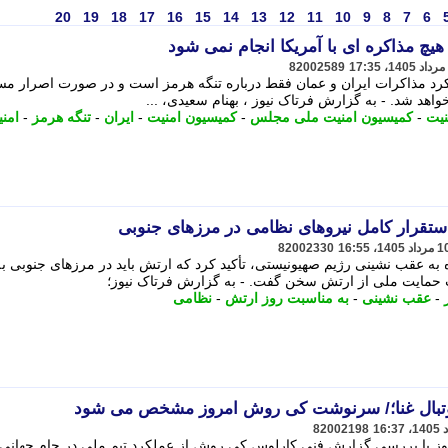
20
19
18
17
16
15
14
13
12
11
10
9
8
7
6
چ مذاکره ای با آمریکا انجام نمی شود
82002589
د مذاکرات ایران و عمان فقط درباره تنگه هرمز است و در صورت اصرار م
اهد شد. - به گزارش فرتاک نیوز ، بهنام سعیدی، ...
نیت
-
کمیسیون امنیت ملی مجلس
-
کمیسیون امنیت
-
ایران
-
تنگه هرمز
-
امن
 استقرار کامل نیروهای نظامی در مرزهای جنوبی
82002330
 به عقب نشینی رژیم صهیونیستی، تأکید کرد که ارتش باید در مرزهای جنوبی ب
 حمایت ملی از ارتش سخن گفت. - به گزارش فرتاک نیوز؛
-
عقب نشینی
-
به مناسبت روز ارتش
-
نظامی
وتبال غنا؛/ سرنوشت کی روش امروز مشخص می شود
82002198
روز با بررسی گزارش فنی کارلوس کی روش از عملکرد تیم ملی در جام جهانی