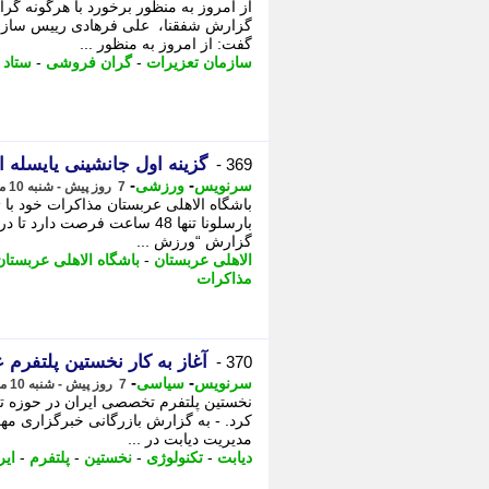
از امروز به منظور برخورد با هرگونه گرا
گزارش شفقنا، علی فرهادی رییس سازما
گفت: از امروز به منظور ...
سازمان تعزیرات
-
گران فروشی
-
ستاد ت
گزینه اول جانشینی یایسله 
369 -
-
-
سرنویس
ورزشی
7 روز پیش - شنبه 10 مرداد 1405، 15:23
باشگاه الاهلی عربستان مذاکرات خود با 
بارسلونا تنها 48 ساعت فرصت د
گزارش “ورزش ...
الاهلی عربستان
-
باشگاه الاهلی عربستان
مذاکرات
آغاز به کار نخستین پلتفرم 
370 -
-
-
سرنویس
سیاسی
7 روز پیش - شنبه 10 مرداد 1405، 15:18
نخستین پلتفرم تخصصی ایران در حوزه تکن
کرد. - به گزارش بازرگانی خبرگزاری مه
مدیریت دیابت در ...
دیابت
-
تکنولوژی
-
نخستین
-
پلتفرم
-
ایر