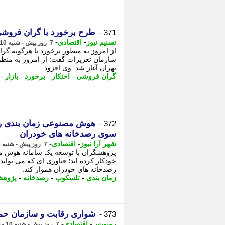
طرح برخورد با گران فروشی 
371 -
-
-
تسنیم نیوز
اقتصادی
7 روز پیش - شنبه 10 مرداد 1405، 15:05
از امروز به منظور برخورد با هرگونه گرا
سازمان تعزیرات گفت: از امروز به منظور
تهران آغاز شد. وی افزود:
گران فروشی
-
احتکار
-
برخورد
-
بازار
-
هوش مصنوعی زمان بندی رص
372 -
سوی رصدخانه های خودران
-
-
شهر آرا نیوز
اقتصادی
7 روز پیش - شنبه 10 مرداد 1405، 14:57
پژوهشگران با توسعه یک سامانه هوش مص
خودکار کرده اند؛ فناوری ای که می توان
رصدخانه های خودران هموار کند.
زمان بندی
-
تلسکوپ
-
رصدخانه
-
پژوهش
شواری رقابت و سازمان حما
373 -
-
-
رونویس
اقتصادی
7 روز پیش - شنبه 10 مرداد 1405، 14:43