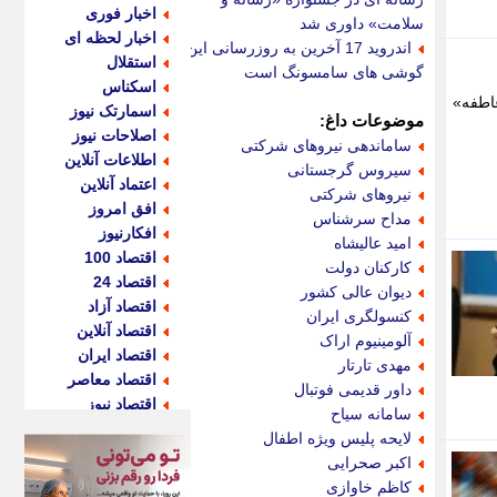
اخبار فوری
سلامت» داوری شد
اخبار لحظه ای
اندروید 17 آخرین به روزرسانی این
استقلال
گوشی های سامسونگ است
اسکناس
عاطفه»
اسمارتک نیوز
موضوعات داغ:
اصلاحات نیوز
ساماندهی نیروهای شرکتی
اطلاعات آنلاین
سیروس گرجستانی
اعتماد آنلاین
نیروهای شرکتی
افق امروز
مداح سرشناس
افکارنیوز
امید عالیشاه
اقتصاد 100
کارکنان دولت
اقتصاد 24
دیوان عالی کشور
اقتصاد آزاد
کنسولگری ایران
اقتصاد آنلاین
آلومینیوم اراک
اقتصاد ایران
مهدی تارتار
اقتصاد معاصر
داور قدیمی فوتبال
اقتصاد نیوز
سامانه سیاح
اکو ایران
لایحه پلیس ویژه اطفال
اکوفارس
اکبر صحرایی
اکونگار
کاظم خاوازی