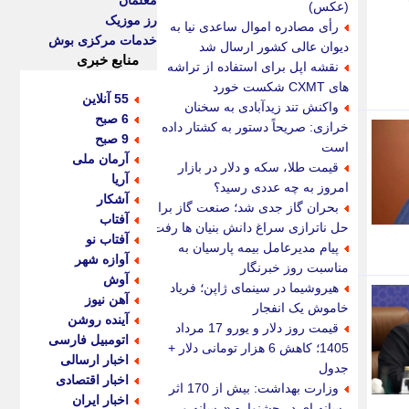
معلمان
(عکس)
رز موزیک
رأی مصادره اموال ساعدی نیا به
خدمات مرکزی بوش
دیوان عالی کشور ارسال شد
منابع خبری
نقشه اپل برای استفاده از تراشه
های CXMT شکست خورد
55 آنلاین
واکنش تند زیدآبادی به سخنان
6 صبح
خرازی: صریحاً دستور به کشتار داده
9 صبح
است
آرمان ملی
قیمت طلا، سکه و دلار در بازار
آریا
امروز به چه عددی رسید؟
آشکار
بحران گاز جدی شد؛ صنعت گاز برای
آفتاب
حل ناترازی سراغ دانش بنیان ها رفت
آفتاب نو
پیام مدیرعامل بیمه پارسیان به
آوازه شهر
مناسبت روز خبرنگار
آوش
هیروشیما در سینمای ژاپن؛ فریاد
آهن نیوز
خاموش یک انفجار
آینده روشن
قیمت روز دلار و یورو 17 مرداد
اتومبیل فارسی
1405؛ کاهش 6 هزار تومانی دلار +
اخبار ارسالی
جدول
اخبار اقتصادی
وزارت بهداشت: بیش از 170 اثر
اخبار ایران
رسانه ای در جشنواره «رسانه و