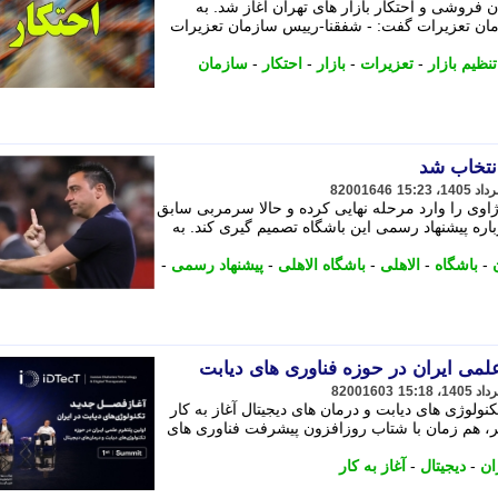
ن فروشی و احتکار بازار های تهران آغاز شد. به
ن تعزیرات گفت: - شفقنا-رییس سازمان تعزیرات
نظیم بازار
-
تعزیرات
-
بازار
-
احتکار
-
سازمان
انتخاب شد
82001646
ژاوی را وارد مرحله نهایی کرده و حالا سرمربی سابق
ارد تا درباره پیشنهاد رسمی این باشگاه تصمیم گیری کند. به
-
باشگاه
-
الاهلی
-
باشگاه الاهلی
-
پیشنهاد رسمی
-
علمی ایران در حوزه فناوری های دیابت
82001603
ولوژی های دیابت و درمان های دیجیتال آغاز به کار
ر، هم زمان با شتاب روزافزون پیشرفت فناوری های
ان
-
دیجیتال
-
آغاز به کار