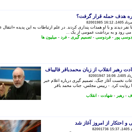
ره هدف حمله قرار گرفت؟
82001985
فر دیدند و با او همذات پنداری کردند. در علم ارتباطات به این پدیده «انتقال 
می رود و به برداشت عمومی از یک ...
وسی پور
-
فردوسی
-
تصمیم گیری
-
فرد
-
میلیون ها
ادت رهبر انقلاب از زبان محمدباقر قالیباف
82001947
ساعات نخست آغاز جنگ، تصمیم گیری درباره اعلام خبر
ا روایت کرد. - رییس مجلس، جناب محمد باقر
اف
-
رهبر
-
شهادت
-
انقلاب
و احتکار از امروز آغاز شد
82001736