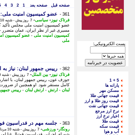
صفحه قبل
صفحه بعد
1
2
3
4
5
عضو کمیسیون امنیت ملی: هی
361 -
-
-
فرتاک نیوز
سیاسی
7 روز پیش - شنبه 10 مرداد 1405، 17:35
عضو کمیسیون امنیت ملی مجلس تأکید کر
مسیری غیر از نظر ایران، عمان متضرر خو
کمیسیون امنیت ملی
-
عضو کمیسیون ام
ملی
پست الکترونیکی:
رییس جمهور لبنان: نیاز به
362 -
-
-
فرتاک نیوز
بین الملل
7 روز پیش - شنبه 10 مرداد 1405، 16:55
جوزف عون، رییس جمهور لبنان، با اشاره
5 + 1
کامل مستقر شود. او همچنین از ضرورت
یارانه ها
لبنان
-
ارتش
-
ارتش لبنان
-
رییس جمهور
مسکن مهر
قیمت جهانی طلا
قیمت روز طلا و ارز
قیمت جهانی نفت
نرخ ارز مرجع
اخبار نرخ ارز
قیمت طلا
جلسه مهم در فدراسیون ف
363 -
قیمت سکه
-
-
رونگار
ورزشی
7 روز پیش - شنبه 10 مرداد 1405، 16:37
آب و هوا
شورای اجرایی فدراسیون فوتبال غنا ام