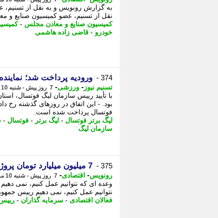
به گزارش رونویس و به نقل از تسنیم، 
نقل از تسنیم، عضو کمیسیون صنایع و مع
کمیسیون صنایع و معادن مجلس
-
کمیسیو
خودرو
-
قاضی زاده هاشمی
ورودیه پرداخت شد؛ نماینده
374 -
-
-
تسنیم نیوز
ورزشی
7 روز پیش - شنبه 10 مرداد 1405، 14:35
با تأیید رییس سازمان لیگ فوتسال، استا
بود. - این اتفاق در روزهای گذشته رخ دا
فوتسال پرداخت شده است.
لیگ برتر فوتسال
-
لیگ برتر
-
فوتسال
-
س
سازمان لیگ
7 میلیون میلیارد تومان پروژه نیمه تمام داریم
375 -
-
-
رونویس
اقتصادی
7 روز پیش - شنبه 10 مرداد 1405، 14:28
وعده ای که نتوانیم عمل کنیم، نمی دهیم
نتوانیم عمل کنیم، نمی دهیم رییس جمهور
فعالان اقتصادی
-
سرمایه گذاران
-
رییس 