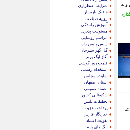
پویه آنلاین
و به
شرایط اضطراری
پیام نفت
هافبک بازیساز
ذاری
تابناک
روزهای پایانی
تازه نیوز
آموزش رانندگی
تبیان
مسئولیت پذیری
تجارت نیوز
مراسم رونمایی
تحریریه
رییس پلیس راه
ترابر نیوز
گل گهر سیرجان
ترفندباز
آغاز لیگ برتر
تریبون اقتصاد
قیمت روز گوشی
تسنیم نیوز
استخدام رسمی
تک ناک
نماینده مجلس
تکراتو
استان اصفهان
توریسم آنلاین
اعتماد عمومی
تولید نیوز
شکوفایی کشور
تیتر فوری
تحقیقات پلیس
تیکنا
پرداخت هزینه
که
جاب ویژن
خبرنگار فارس
جار نیوز
تقویت اعتماد
جالبتر
لیگ های پایه