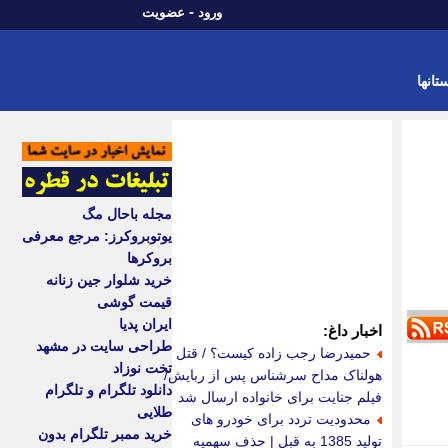
-
ورود
عضویت
تانها
مجله باحال مگ
یوتوبروکرز: مرجع معرفی
بروکرها
خرید شلوار جین زنانه
قیمت گوشی
ایران پدیا
اخبار داغ:
طراحی سایت در مشهد
حمیدرضا رجب زاده کیست؟ / قتل
تخت نوزاد
هولناک مداح سرشناس پس از ربایش/
دانلود تلگرام و تلگرام
فیلم جنایت برای خانواده ارسال شد
طلایی
محدودیت تردد برای خودرو های
خرید ممبر تلگرام بدون
تولید 1385 به قبل | حذف سهمیه