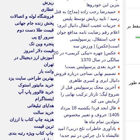
ریزش
بنزین این خودروها
عطاری
حمیدرضا رجب زاده (مداح) به قتل
فروشگاه لوله و اتصالات
رسید ؛ تایید ربایش توسط پلیس
پخش زنده جام جهانی
جزییات عجیب انتقال دانیال ایری؛
سقط بر
قیمت طلا دست دوم
اعلام رقم رضایت نامه مدافع جوان
یت
سرور اچ پی
چپ استقلال، پرسپولیسی
پنجره وین تک
است(عکس) | ورزش سه
قیمت دلار امروز
عکس| چهره «نیکی کریمی» در 20
آموزش ارز دیجیتال در
سالگی در سال 1370
تهران
خرید بعدی پرسپولیس بست!
وانت بار
تصمیم نهایی نساجی درباره فروش
بهترین طراحی سایت یزد
دانیال ایری و کسری طاهری
ه طور
خرید مانیتور استوک
آخرین محک پرسپولیس قبل از
خرید فالوور پاپ آپ
شروع لیگ؛ تارتار ترکیب نهایی را
اینستاگرام
آزمایش می کند
هدایای تبلیغاتی
فال ابجد فردا یکشنبه 18 مرداد
خرید سالت
1405؛ حروف و تعبیر مخصوص
هزینه چاپ کتاب با ارزان
متولدین تمام ماه ها
ترین قیمت
یادآوری خاطرات تلخ دربی؛/ امید
چاپ کتاب ویژه رتبه بندی
عالیشاه با دل چرکین در تیم جدید!