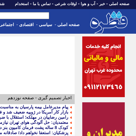
-
-
-
-
-
صفحه اصلی
خبر
آب و هوا
اوقات شرعی
تماس با ما
استخدام
شنبه، 17 مرداد 405
-
-
-
صفحه اصلی
سیاسی
اقتصادی
اجتماعی
اخبار تصمیم گیری - صفحه نوزدهم
پیام مدیرعامل بیمه پارسیان به مناسبت 
بازار کار آمریکا در ژوییه ضعیف شد و ف
رامین رضاییان در مهلکه؛ استقلال با 
معتمدیان: حل آلودگی هوای تهران نیاز
کودک 8 ساله پشت فرمان کامیون بنز در اصفهان متوقف شد
پزشکیان: استعفا نخواهم داد/ صادقانه 