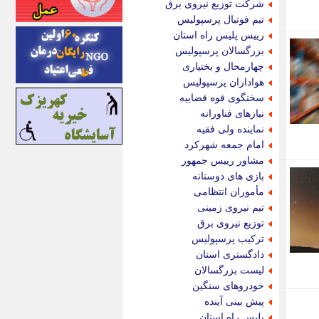
شرکت توزیع نیروی برق
اینتیتر
تیم فوتبال پرسپولیس
ایونا نیوز
رییس پلیس راه استان
بازتاب آنلاین
بزرگسالان پرسپولیس
باشگاه خبرنگاران
چهارمحال و بختیاری
باغستان نیوز
هواداران پرسپولیس
بامبوک
سخنگوی قوه قضاییه
ببین و بخون
نیازهای فناورانه
بدینسان
نماینده ولی فقیه
بنکر
امام جمعه شهرکرد
بیت ران
مشاور رییس جمهور
پارس فوتبال
بازی های دوستانه
پارسینه
مأموران انتظامی
پارسینه پلاس
تیم نیروی زمینی
پاز آنلاین
توزیع نیروی برق
پاس گل
ترکیب پرسپولیس
پانا
دادگستری استان
پرتو نیوز
لیست بزرگسالان
پرسون
خودروهای سنگین
پنجره نیوز
پیش بینی آینده
پویامگ
پلیس راه استان