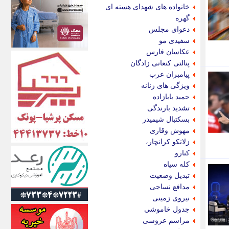
اکونیوز
خانواده های شهدای هسته ای
الف
گهره
انتشار آنلاین
دعوای مجلس
اندیشه قرن
سفیدی مو
اندیشه معاصر
عکاسان فارس
اندیشه ها
پنالتی کنعانی زادگان
انرژی پرس
پیامبران عرب
ای استخدام
ویژگی های زنانه
ایتنا
حمید بابازاده
ایراف
تشدید بارندگی
ایران آرت
بسکتبال شیمیدر
ایران آنلاین
مهوش وقاری
ایران زندگی
زلاتکو کرانچار،
ایران فوری
کنارو
ایرانی روز
کله سیاه
ایرانیتال
تبدیل وضعیت
ایرنا
مدافع نساجی
ایسکانیوز
نیروی زمینی
ایسنا
جدول خاموشی
ایکنا
مراسم عروسی
ایلنا