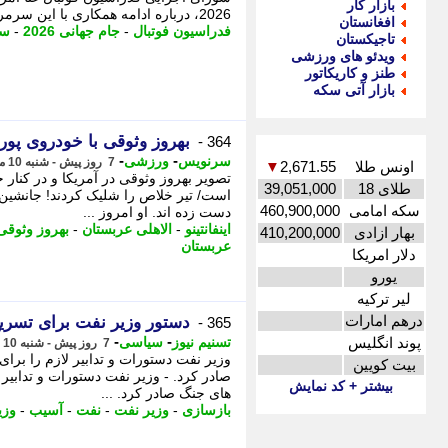
بازار کار
2026، درباره ادامه همکاری با این سرمربی پرتغالی تصمیم گیری خواهد کرد. شورای اجرایی ...
افغانستان
فدراسیون فوتبال
-
جام جهانی 2026
-
سر
تاجیکستان
ویدئو های ورزشی
طنز و کاریکاتور
بازار آتی سکه
بهروز وثوقی با خودروی پ
364 -
-
-
سرنویس
ورزشی
7 روز پیش - شنبه 10 مرداد 1405، 16:28
اونس طلا
2,671.55
▼
تصویر بهروز وثوقی در آمریکا و در کنار 
طلای 18
39,051,000
است/ تیر خلاص را شلیک کردند! جانشین 
سکه امامی
460,900,000
دست زده اند. او امروز ...
اینفانتینو
-
الاهلی عربستان
-
بهروز وثوقی
بهار ازادی
410,200,000
عربستان
دلار امریکا
یورو
لیر ترکیه
درهم امارات
دستور وزیر نفت برای تسری
365 -
-
-
پوند انگلیس
تسنیم نیوز
سیاسی
7 روز پیش - شنبه 10 مرداد 1405، 16:20
وزیر نفت دستورات و تدابیر لازم را بر
بیت کویین
صادر کرد. - وزیر نفت دستورات و تدابیر
بیشتر + کد نمایش
های جنگ صادر کرد. ...
بازسازی
-
وزیر نفت
-
نفت
-
آسیب
-
وزی