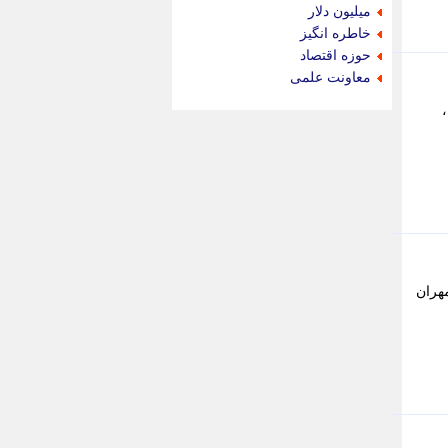
جام جم
میلیون دلار
جدید پرس
خاطره انگیز
جماران
حوزه اقتصاد
جوان ایرانی
معاونت علمی
جهان مانا
مدی،
جهان نگر
جهان نیوز
چطور
چمپیونات
چمدون
چه خبر
حادثه 24
حرف تو
حوادث پلاس
رفته است. ایسنا: مهران
حوزه نیوز
خبر آنلاین
خبر جنوب
خبر سیاسی
خبر گردون
خبر ورزشی
خبرجو