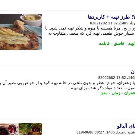
؛ طرز تهیه + کاربردها
82021202
رایج، مربا همیشه با میوه و شکر تهیه نمی شود. با
ی بسیار خوش طعمی تهیه کرد که طعمی متفاوت به
هیه
-
قاشق
-
قابلمه
ن
82002682
با زعفران، خوش عطر و بدون تلخی در خانه تهیه کنید و از خواص بی نظیر آن ب
ل، - تعداد مواد ذکر شده برای تهیه ...
فران
-
زمان
-
مغز
 آلبالو
81969686