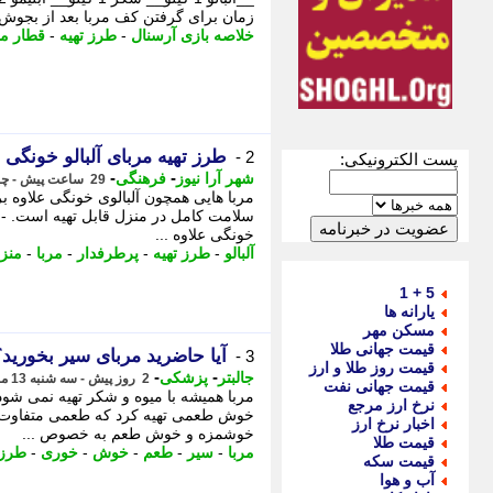
زمان برای گرفتن کف مربا بعد از بجوش آمدن، - 2 لحظه تلخ برخورد صاعقه به بازی
خلاصه بازی آرسنال
-
طرز تهیه
-
قطار م
طرز تهیه مربای آلبالو خونگی 
2 -
پست الکترونیکی:
-
-
شهر آرا نیوز
فرهنگی
29 ساعت پیش - چهارشنبه 14 مرداد 1405، 18:37
مربا هایی همچون آلبالوی خونگی علاوه بر
سلامت کامل در منزل قابل تهیه است. - ب
خونگی علاوه ...
آلبالو
-
طرز تهیه
-
پرطرفدار
-
مربا
-
منز
5 + 1
یارانه ها
مسکن مهر
قیمت جهانی طلا
آیا حاضرید مربای سیر بخورید؟
3 -
قیمت روز طلا و ارز
-
-
جالبتر
پزشکی
2 روز پیش - سه شنبه 13 مرداد 1405، 18:22
قیمت جهانی نفت
مربا همیشه با میوه و شکر تهیه نمی شود.
نرخ ارز مرجع
خوش طعمی تهیه کرد که طعمی متفاوت به
اخبار نرخ ارز
خوشمزه و خوش طعم به خصوص ...
قیمت طلا
مربا
-
سیر
-
طعم
-
خوش
-
خوری
-
طرز 
قیمت سکه
آب و هوا