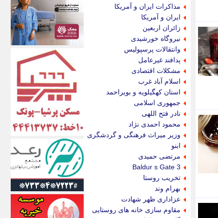
اکونیوز
مذاکرات ایران و آمریکا
الف
ایران و آمریکا
انتشار آنلاین
زائران اربعین
اندیشه قرن
نیروگاه خورشیدی
اندیشه معاصر
وانتقالات پرسپولیس
اندیشه ها
پدافند غیرعامل
انرژی پرس
مشکلات اقتصادی
ای استخدام
اسلام آباد غرب
ایتنا
استان کهگیلویه و بویراحمد
ایراف
جمهوری اسلامی
ایران آرت
نادر فتح اللهی
ایران آنلاین
محمود احمدی نژاد
ایران زندگی
وزیر میراث فرهنگی و گردشگری
ایران فوری
ابنو
ایرانی روز
مرتضی حمیدی
ایرانیتال
Baldur s Gate 3
ایرنا
تخریب روستا
ایسکانیوز
بهرام وند
ایسنا
عزاداری ظهر شهادت
ایکنا
مقاوم سازی خانه های روستایی
ایلنا