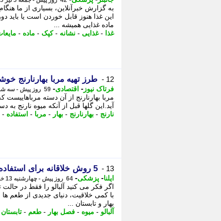
42 روز پیش - جمعه 5 تیر 1405، 07:02
به گزارش خبرآنلاین، بسیاری از ما هنگام
این غذا هنوز قابل خوردن است یا باید د
ماده غذایی همیشه ...
غذا
-
غذایی
-
نشانه
-
کپک
-
ماده
-
مایعا
طرز تهیه مربا بهارنارنج خوش
12 -
-
-
فرتاک نیوز
اقتصادی
59 روز پیش - سه شنبه 19 خرداد 1405، 11:20
مربا بهارنارنج از آن دسته مرباهاییست ک
آید.این گلها قبل از آنکه میوه نارنج به د
نارنج
-
بهارنارنج
-
بهار
-
مربا
-
استفاده
-
5 روش خلاقانه برای استفاده از آلبالو در آشپزی که عاشقش می شوید
13 -
-
-
ایلنا
پزشکی
64 روز پیش - چهارشنبه 13 خرداد 1405، 18:22
اگر فکر می کنید آلبالو را فقط در حالت
با کمی خلاقیت، دنیای جدیدی از طعم ها 
بهار و تابستان ...
آلبالو
-
میوه
-
فصل بهار
-
طعم
-
تابستان
-