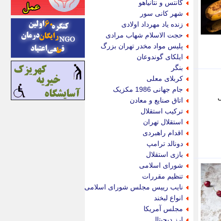
گانتس و نتانیاهو
اینتیتر
شهر کانی سور
ایونا نیوز
زنده یاد مهرداد اولادی
بازتاب آنلاین
حجت الاسلام شهاب مرادی
باشگاه خبرنگاران
پلیس مواد مخدر تهران بزرگ
باغستان نیوز
ایلکای گوندوعان
بامبوک
بنگر
ببین و بخون
کربلای معلی
بدینسان
جام جهانی 1986 مکزیک
بنکر
ی
اتاق صنایع و معادن
بیت ران
ترکیب استقلال
پارس فوتبال
استقلال تهران
پارسینه
اقدام راهبردی
پارسینه پلاس
دونالد ترامپ
پاز آنلاین
بازی استقلال
پاس گل
شورای اسلامی
پانا
تنظیم مقررات
پرتو نیوز
نایب رییس مجلس شورای اسلامی
پرسون
انواع لبخند
پنجره نیوز
مجلس آمریکا
پویامگ
ارز دیجیتال