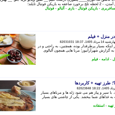
کن فوتبال تایلند؛
سافربری
-
بازیکن فوتبال
-
بازی
-
آلبالو
-
فوتبال
در منزل + فیلم
82031031
 اینکه بسیار پرطرفدار بوده، همچنین، به راحتی و در
ه گزارش شهرآرانیوز؛ مربا هایی همچون آلبالوی
ل
-
ادامه
-
فیلم
؛ طرز تهیه + کاربردها
82023848
 با سیر و پیاز هم می شود ژله ها و مرباهای بسیار
 غذاهای شما ببخشد. یکی از چاشنی های بسیار
تهیه
-
استفاده