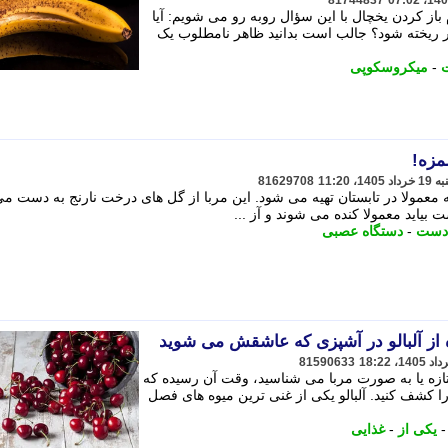
81744837
 باز کردن یخچال با این سؤال روبه رو می شویم: آیا
ور ریخته شود؟ جالب است بدانید ظاهر نامطلوب یک
ت
-
میکروسکوپی
مزه!
81629708
ه معمولا در تابستان تهیه می شود. این مربا از گل های درخت نارنج به دست م
ست بیاید معمولا کنده می شوند و آز ...
دست
-
دستگاه عصبی
81590633
 تازه یا به صورت مربا می شناسید، وقت آن رسیده که
را کشف کنید. آلبالو یکی از غنی ترین میوه های فصل
یکی از
-
غذایی