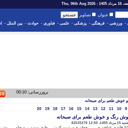
14 - Thu, 06th Aug 2026
عنوان
تصاویر
-
-
-
-
-
-
-
-
ورزشی
فرهنگی
پزشکی
علمی
فناوری
حوادث
بین الملل
اس
بروزرسانی: 00:10
 و خوش طعم برای صبحانه
20
19
18
17
16
15
14
13
12
11
10
9
؛ خوش رنگ و خوش طعم برای صبحانه
82035279
__آلبالو 1 کیلو__ شکر 1 کیلو__ آبلیمو 1/2 قاشق غذاخوری____چطوری درست کنیم:__ طبق ویدیو برید جلو. __ بهتر