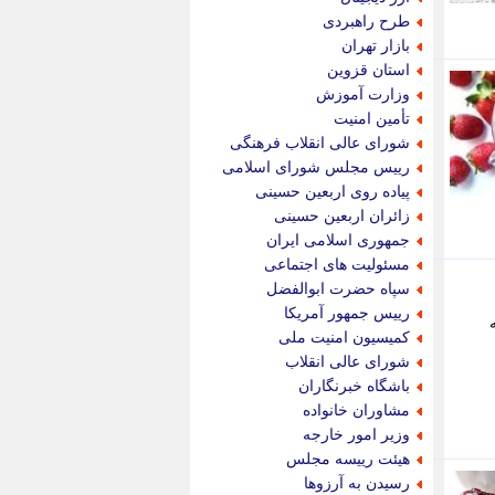
پویه آنلاین
طرح راهبردی
پیام نفت
بازار تهران
تابناک
استان قزوین
تازه نیوز
وزارت آموزش
تبیان
تأمین امنیت
تجارت نیوز
شورای عالی انقلاب فرهنگی
تحریریه
رییس مجلس شورای اسلامی
ترابر نیوز
پیاده روی اربعین حسینی
ترفندباز
زائران اربعین حسینی
تریبون اقتصاد
جمهوری اسلامی ایران
تسنیم نیوز
مسئولیت های اجتماعی
تک ناک
سپاه حضرت ابوالفضل
تکراتو
رییس جمهور آمریکا
توریسم آنلاین
کمیسیون امنیت ملی
تولید نیوز
شورای عالی انقلاب
تیتر فوری
باشگاه خبرنگاران
تیکنا
مشاوران خانواده
جاب ویژن
وزیر امور خارجه
جار نیوز
هیئت رییسه مجلس
جالبتر
رسیدن به آرزوها