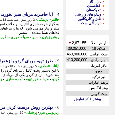
بازار کار
افغانستان
تاجیکستان
آیا حاضرید مربای سیر بخورید؟
ویدئو های ورزشی
4 -
طنز و کاریکاتور
-
-
جالبتر
پزشکی
3 روز پیش - سه شنبه 13 مرداد 1405، 11:07
بازار آتی سکه
به گزارش همشهری آنلاین، بر خلاف تصور 
سیر و پیاز هم می شود ژله ها و مرباها
غذاهای شما ببخشد. - بیشتر ...
روغن زیتون
-
سیر
-
مربا
-
خوری
-
طرز ت
اونس طلا
2,671.55
▼
طلای 18
39,051,000
سکه امامی
460,900,000
بهار ازادی
410,200,000
طرز تهیه مربای گردو با زعفرا
5 -
دلار امریکا
-
-
ایلنا
اقتصادی
5 روز پیش - شنبه 10 مرداد 1405، 17:52
با این دستور پخت کامل، مربای گردو را 
یورو
مند شوید. مربای گردو یکی از مرباهای اصی
لیر ترکیه
گردو
-
مربا
-
طرز تهیه
-
آماده سازی
-
زع
درهم امارات
پوند انگلیس
بیت کویین
بیشتر + کد نمایش
بهترین روش درست کردن مربای
6 -
-
-
زیرنویس نیوز
پزشکی
10 روز پیش - سه شنبه 6 مرداد 1405، 00:27