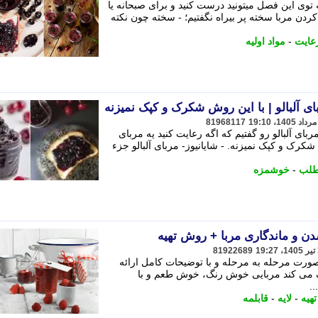
 توی این فصل میتونید درست کنید و برای صبحانه یا
دن مربا سخته پر بیراه نگفتیم؛ - سخته چون نکته
عایت
-
مواد اولیه
آلبالو | با این روش شکرک و کپک نمیزنه
81968117
 آلبالو رو گفتیم که اگه رعایت کنید یه مربای
رک و کپک نمیزنه. - شایانیوز- مربای آلبالو جزء
لب
-
خوشمزه
 و ماندگاری مربا + روش تهیه
81922689
صورت مرحله به مرحله و با توضیحات کامل ارائه
 می کند مربایی خوش رنگ، خوش طعم و با
..
هیه
-
لایه
-
قابلمه