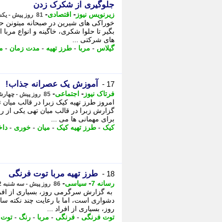
جلوگیری از شکرک زدن
-
-
زیرنویس نیوز
اقتصادی
81 روز پیش - یکشنبه 27 اردیبهشت 1405، 23:32
خوراکی های شیرین در صبحانه میتونن حسا
بگیر تا حلوا شکری، خاگینه و انواع مربا 
های شرکتی ...
گیلاس
-
مربا
-
طرز تهیه
-
مدت زمان
-
م
آموزش یک عصرانه جذاب!
17 -
-
-
فرتاک نیوز
اجتماعی
85 روز پیش - چهارشنبه 23 اردیبهشت 1405، 23:57
امروز طرز تهیه کیک زبرا در قالب میان ت
گزارش زبرا در قالب میان تهی یکی از ر
برای مهمانی ها می ...
کیک
-
طرز تهیه کیک
-
میان
-
خوری
-
دا
طرز تهیه مربا توت فرنگی
18 -
-
-
رسانه 7
سیاسی
86 روز پیش - سه شنبه 22 اردیبهشت 1405، 12:21
به گزارش سرگرمی روز، بسیاری از افراد
دشواری است، اما با رعایت چند نکته س
روز، بسیاری از افراد ...
توت فرنگی
-
فرنگی
-
مربا
-
رنگ
-
توت
-