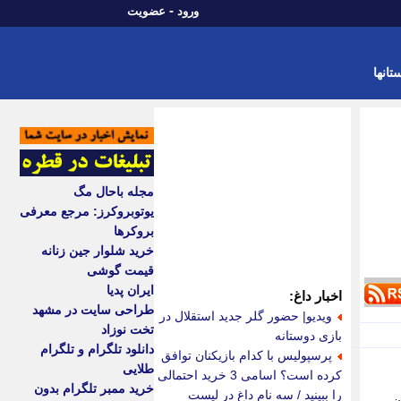
-
ورود
عضویت
تانها
مجله باحال مگ
یوتوبروکرز: مرجع معرفی
بروکرها
خرید شلوار جین زنانه
قیمت گوشی
ایران پدیا
اخبار داغ:
طراحی سایت در مشهد
ویدیو| حضور گلر جدید استقلال در
تخت نوزاد
بازی دوستانه
دانلود تلگرام و تلگرام
پرسپولیس با کدام بازیکنان توافق
طلایی
کرده است؟ اسامی 3 خرید احتمالی
خرید ممبر تلگرام بدون
را ببینید / سه نام داغ در لیست
ین