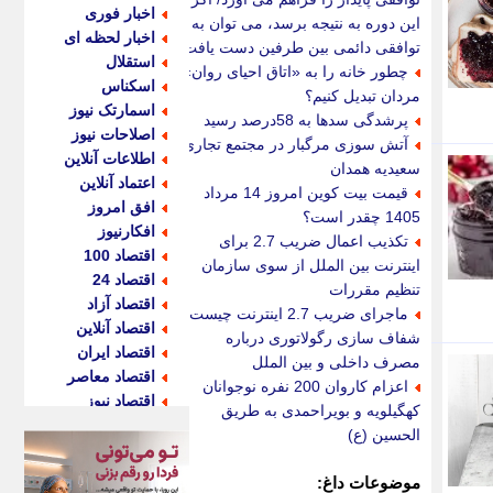
اخبار فوری
این دوره به نتیجه برسد، می توان به
اخبار لحظه ای
توافقی دائمی بین طرفین دست یافت
استقلال
چطور خانه را به «اتاق احیای روان»
اسکناس
مردان تبدیل کنیم؟
اسمارتک نیوز
پرشدگی سدها به 58درصد رسید
اصلاحات نیوز
آتش سوزی مرگبار در مجتمع تجاری
اطلاعات آنلاین
سعیدیه همدان
اعتماد آنلاین
قیمت بیت کوین امروز 14 مرداد
افق امروز
1405 چقدر است؟
افکارنیوز
تکذیب اعمال ضریب 2.7 برای
اقتصاد 100
اینترنت بین الملل از سوی سازمان
اقتصاد 24
تنظیم مقررات
اقتصاد آزاد
ماجرای ضریب 2.7 اینترنت چیست؟
اقتصاد آنلاین
شفاف سازی رگولاتوری درباره
اقتصاد ایران
مصرف داخلی و بین الملل
اقتصاد معاصر
اعزام کاروان 200 نفره نوجوانان
اقتصاد نیوز
کهگیلویه و بویراحمدی به طریق
اکو ایران
الحسین (ع)
اکوفارس
اکونگار
موضوعات داغ: