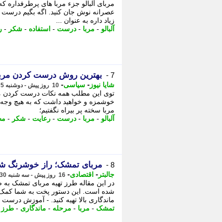
مربای آلبالو جزء مربا های پرطرفداره که
عصرانه نوش جان کنید. اگه بگیم درست کر
زیاد داره به عنوان ...
آلبالو
-
مربا
-
درست
-
استفاده
-
شکر
-
ر
بهترین روش درست کردن مربای 
7 -
-
-
شایا نیوز
سیاسی
10 روز پیش - دوشنبه 5 مرداد 1405، 19:10
توی این مطلب همه نکات درست کردن مربای
خوشمزه و خواهید داشت که به هیچ وجه شک
مربا سخته پر بیراه نگفتیم؛
آلبالو
-
مربا
-
درست
-
رعایت
-
شکر
-
مط
مربای تمشک؛ راز خوشرنگ شدن
8 -
-
-
جالبتر
اقتصادی
16 روز پیش - سه شنبه 30 تیر 1405، 19:27
در این مقاله طرز تهیه مربای تمشک به 
شده است. این دستور پخت به شما کمک
ماندگاری بالا تهیه کنید. - آموزش درست .
تمشک
-
مربا
-
مرحله
-
ماندگاری
-
طرز ت