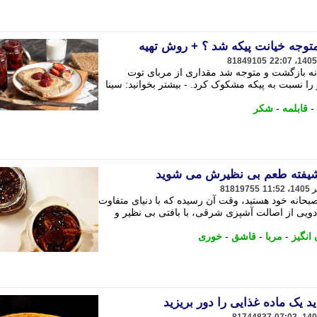
متوجه خیانت پیکه شد ؟ + روش تهیه
81849105
ه بازگشت و متوجه شد مقداری از مربای توت
 نسبت به پیکه مشکوک کرد. - بیشتر بخوانید: سینا
-
قابلمه
-
شکر
شیفته طعم بی نظیرش می شوید
81819755
 صبحانه خود هستید، وقت آن رسیده که با دنیای متفاوت
ادویی از اصالت آشپزی شرقی، با بافتی بی نظیر و
 انگیز
-
مربا
-
قاشق
-
خوری