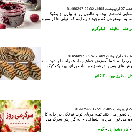
81480207
بی لذتبخش بوده و حالتون رو جا بیارن از پنکیک
اما یه موضوعی که وجود داره اینه که خیلی ها از نمونه
رحله
-
دقیقه
-
کیلوگرم
81456897
هی را به شما آموزش خواهیم داد همراه ما باشید. - به
وش های بسیار خوشمزه و ساده برای تهیه یک کیک
خل
-
طرز تهیه
-
کاکائو
81447565
 تصور می کنند تهیه مربای توت فرنگی در خانه کار
اده می توان مربایی شفاف، - به گزارش سرگرمی
کار دشواری
-
گرم