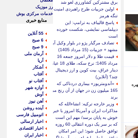
معلمان
برق مشترکین کشاورزی لغو شد
رز موزیک
اولین جزییات طرح راهبردی امنیت
خدمات مرکزی بوش
تنگه هرمز
منابع خبری
پاسخ قالیباف به ترامپ: این
دیپلماسی نمایشی، شکست خورده
55 آنلاین
است
6 صبح
تصادف مرگبار پژو در بلوار وکیل آباد
9 صبح
مشهد + جزییات (15 مرداد 1405)
آرمان ملی
قیمت طلا و دلار امروز جمعه 16
آریا
مرداد 1405؛ نرخ سکه، طلای 18 عیار،
آشکار
دینار عراق، بیت کوین و ارز دیجیتال
آفتاب
چند؟ (آنلاین)
آفتاب نو
«آندومتریوز» بیماری دردناکی که
هره
آوازه شهر
165 میلیون زن در جهان از آن رنج می
آوش
برند
آهن نیوز
وزیر خارجه ترکیه: انشاءالله که
آینده روشن
مذاکرات ایران و آمریکا امروز با خبر
اتومبیل فارسی
خوش به پایان برسد/ مهم این است
اخبار ارسالی
که بر سر یک دوره انتقالی 60 روزه
اخبار اقتصادی
توافق حاصل شود؛ این امر امکان
اخبار ایران
توافقی پایدار را فراهم می آورد/ اگر