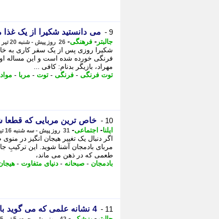
می دانستید شکیرا از یک غذا 
9 -
-
-
جالبتر
فرهنگی
26 روز پیش - شنبه 20 تیر 1405، 22:07
شکیرا روزی پس از یک سفر کاری به خان
فرنگی خورده شده است و این مساله او را
مهراد، بازیگر بدنام: کافی ...
توت فرنگی
-
فرنگی
-
توت
-
مربا
-
مواد
خاص ترین مربایی که قطعا 
10 -
-
-
ایلنا
اجتماعی
31 روز پیش - سه شنبه 16 تیر 1405، 11:52
اگر دنبال یک تغییر هیجان انگیز در منوی
مربای بادمجان آشنا شوید. این ترکیبِ ج
طعمی که در ذهن می ماند،
بادمجان
-
صبحانه
-
دنیای متفاوت
-
هیجان
4 نشانه علمی که می گوید باید یک ماده غذایی را دور بریزید
11 -
-
-
جالبتر
پزشکی