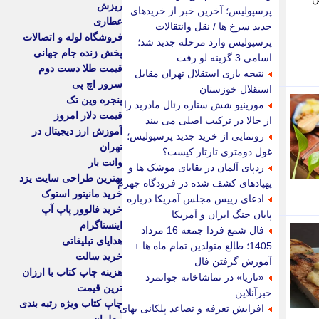
ریزش
پرسپولیس؛ آخرین خبر از خریدهای
عطاری
جدید سرخ ها / نقل وانتقالات
فروشگاه لوله و اتصالات
پرسپولیس وارد مرحله جدید شد؛
پخش زنده جام جهانی
اسامی 3 گزینه لو رفت
قیمت طلا دست دوم
نتیجه بازی استقلال تهران مقابل
سرور اچ پی
استقلال خوزستان
پنجره وین تک
مورینیو شش ستاره رئال مادرید را
قیمت دلار امروز
از حالا در ترکیب اصلی می بیند
آموزش ارز دیجیتال در
رونمایی از خرید جدید پرسپولیس؛
تهران
غول دومتری تارتار کیست؟
وانت بار
ردپای آلمان در بقایای موشک ها و
بهترین طراحی سایت یزد
پهپادهای کشف شده در فرودگاه جهرم
خرید مانیتور استوک
ادعای رییس مجلس آمریکا درباره
خرید فالوور پاپ آپ
پایان جنگ ایران و آمریکا
اینستاگرام
فال شمع فردا جمعه 16 مرداد
هدایای تبلیغاتی
1405؛ طالع متولدین تمام ماه ها +
خرید سالت
آموزش گرفتن فال
هزینه چاپ کتاب با ارزان
«ناریا» در تماشاخانه جوانمرد –
ترین قیمت
خبرآنلاین
چاپ کتاب ویژه رتبه بندی
افزایش تعرفه و تصاعد پلکانی بهای