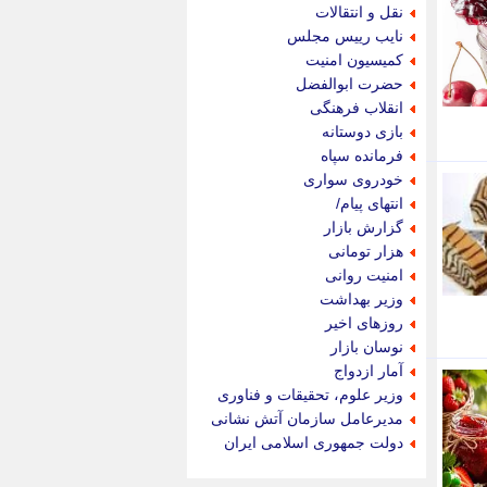
جام جم
نقل و انتقالات
جدید پرس
نایب رییس مجلس
جماران
کمیسیون امنیت
جوان ایرانی
حضرت ابوالفضل
جهان مانا
انقلاب فرهنگی
جهان نگر
بازی دوستانه
جهان نیوز
فرمانده سپاه
چطور
خودروی سواری
چمپیونات
انتهای پیام/
چمدون
گزارش بازار
چه خبر
هزار تومانی
حادثه 24
امنیت روانی
حرف تو
وزیر بهداشت
حوادث پلاس
روزهای اخیر
حوزه نیوز
نوسان بازار
خبر آنلاین
آمار ازدواج
خبر جنوب
وزیر علوم، تحقیقات و فناوری
خبر سیاسی
مدیرعامل سازمان آتش نشانی
خبر گردون
دولت جمهوری اسلامی ایران
خبر ورزشی
خبرجو