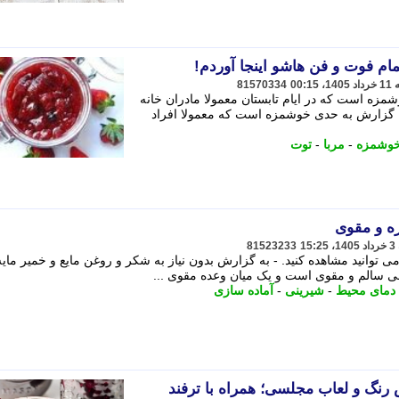
مام فوت و فن هاشو اینجا آوردم!
81570334
مزه است که در ایام تابستان معمولا مادران خانه
به گزارش به حدی خوشمزه است که معمولا افراد
وشمزه
-
مربا
-
توت
ه و مقوی
81523233
می توانید مشاهده کنید. - به گزارش بدون نیاز به شکر و روغن مایع و خمیر مایه
یلی سالم و مقوی است و یک میان وعده مقوی ...
دمای محیط
-
شیرینی
-
آماده سازی
رنگ و لعاب مجلسی؛ همراه با ترفند