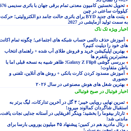
تحویل نخستین کامیون معدنی تمام برقی جهان با باتری سدیمی 676
لووات ساعتی در چین
پتنت های جدید BYD برای باتری حالت جامد دو الکترولیتی؛ حرکت
سمت تولید آزمایشی در 2027
بار ویژه
تک ناک
موزش حذف دائمی حساب شبکه های اجتماعی؛ چگونه تمام اکانت
ی خود را دیلیت کنیم؟
هترین اپلیکیشن خرید و فروش طلای آب شده + راهنمای انتخاب
تبرترین پلتفرم ها
بررسی گوشی Galaxy Z Flip8؛ ظاهر شبیه به نسخه قبلی اما با
طن متفاوت!
موزش مسدود کردن کارت بانکی + روش های آنلاین، تلفنی و
وری
هترین شغل های هوش مصنوعی در سال ۲۰۲۶
بار فوتبال در صبح فوتبالی
تمرین نهایی رویایی خیبر؛ ۴ گل در آخرین تدارکات، لیگ برتر به
تقبال شاگردان کمالوند میرود!
ارتار بیفوما را بخشید؛ وینگر آفریقایی در آستانه جدایی نجات یافت،
ندنی شد!
رئال مادرید هم در کمین؛ پیشنهاد ۴۵ میلیون یورویی بارسا برای
دری، توهین به سیتی!