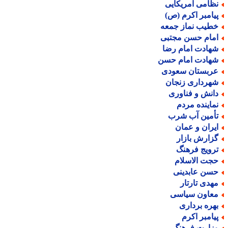
ظامی آمریکایی
یامبر اکرم (ص)
طیب نماز جمعه
مام حسن مجتبی
هادت امام رضا
هادت امام حسن
ربستان سعودی
هرداری زنجان
انش و فناوری
ماینده مردم
أمین آب شرب
یران و عمان
زارش بازار
رویج فرهنگ
جت الاسلام
سن عابدینی
هدی تارتار
عاون سیاسی
هره برداری
یامبر اکرم
زارت فرهنگ