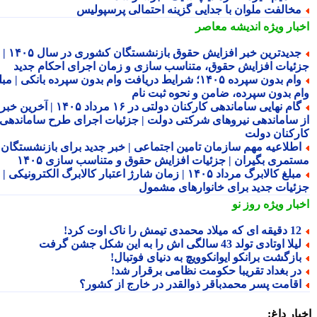
خالفت ملوان با جدایی گزینه احتمالی پرسپولیس
بار ویژه
اندیشه معاصر
جدیدترین خبر افزایش حقوق بازنشستگان کشوری در سال ۱۴۰۵ |
ئیات افزایش حقوق، متناسب سازی و زمان اجرای احکام جدید
وام بدون سپرده ۱۴۰۵؛ شرایط دریافت وام بدون سپرده بانکی | مبلغ
م بدون سپرده، ضامن و نحوه ثبت نام
گام نهایی ساماندهی کارکنان دولتی در ۱۶ مرداد ۱۴۰۵ | آخرین خبر
 ساماندهی نیروهای شرکتی دولت | جزئیات اجرای طرح ساماندهی
رکنان دولت
طلاعیه مهم سازمان تامین اجتماعی | خبر جدید برای بازنشستگان و
تمری بگیران | جزئیات افزایش حقوق و متناسب سازی ۱۴۰۵
مبلغ کالابرگ مرداد ۱۴۰۵ | زمان شارژ اعتبار کالابرگ الکترونیکی |
ئیات جدید برای خانوارهای مشمول
بار ویژه
روز نو
قه ای که میلاد محمدی تیمش را ناک اوت کرد!
لا اوتادی تولد 43 سالگی اش را به این شکل جشن گرفت
ازگشت برانکو ایوانکوویچ به دنیای فوتبال!
ر بغداد تقریبا حکومت نظامی برقرار شد!
قامت پسر محمدباقر ذوالقدر در خارج از کشور؟
ار داغ: