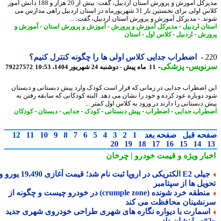
مدیرکل آموزش و پرورش استان اردبیل، گفت: بیش از 20 هزار و 188 دانش آموز
کلاس اولی برای نخستین بار 31 شهریورماه در استان اردبیل راهی مدارس می
د. - مدیرکل آموزش و پرورش استان اردبیل، گفت: ...
ان اردبیل
-
مدیرکل آموزش و پرورش
-
آموزش و پرورش استان
-
آموزش و
رش
-
اردبیل
-
کلاس اول
-
استان
2
اضطراب جدایی کلاس اولی ها را چگونه کنترل کنیم؟
نویس
-
پزشکی
-
11 ماه پیش - دوشنبه 24 شهریور 1404، 10:53
79227572
 اضطراب جدایی در زمانی که قرار است کودک وارد پیش دبستانی و دبستان
 دوباره عود کرده و خود را نشان می دهد. البته کودکانی که سابقه رفتن به
 دبستانی را دارند در ورود به کلاس اول کمتر ...
راب جدایی
-
اضطراب
-
پیش دبستانی
-
کودک
-
جدایی
-
دبستان
-
کودکان
حه قبل
صفحه بعد
1
2
3
4
5
6
7
8
9
10
11
12
20
19
18
17
16
15
14
بار ویژه
و قیمت خودرو | چرخان
جیلی E2 الکتریکی در اروپا ثبت نام شد؛ قیمت آغازی 19,490 یورو و
ویل ها از سپتامبر
منطقه خرد شونده (crumple zone) در خودرو چیست و چگونه از
نشینان محافظت می کند
سمارت با دیواره نگاره های شهری طراحی خودروی شهری جدید