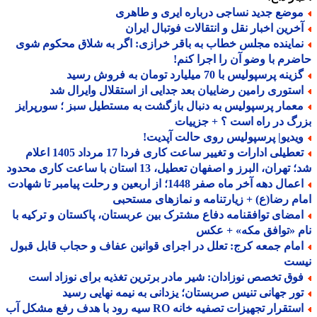
وضع جدید نساجی درباره ایری و طاهری
خرین اخبار نقل و انتقالات فوتبال ایران
ماینده مجلس خطاب به باقر خرازی: اگر به شلاق محکوم شوی
رم با وضو آن را اجرا کنم!
ینه پرسپولیس با 70 میلیارد تومان به فروش رسید
ستوری رامین رضاییان بعد جدایی از استقلال وایرال شد
عمار پرسپولیس به دنبال بازگشت به مستطیل سبز ؛ سورپرایز
گ در راه است ؟ + جزییات
یدیو| پرسپولیس روی حالت آپدیت!
تعطیلی ادارات و تغییر ساعت کاری فردا 17 مرداد 1405 اعلام
هران، البرز و اصفهان تعطیل، 13 استان با ساعت کاری محدود
اعمال دهه آخر ماه صفر 1448؛ از اربعین و رحلت پیامبر تا شهادت
م رضا(ع) + زیارتنامه و نمازهای مستحبی
مضای توافقنامه دفاع مشترک بین عربستان، پاکستان و ترکیه با
 «توافق مکه» + عکس
مام جمعه کرج: تعلل در اجرای قوانین عفاف و حجاب قابل قبول
ست
وق تخصص نوزادان: شیر مادر برترین تغذیه برای نوزاد است
ور جهانی تنیس صربستان؛ یزدانی به نیمه نهایی رسید
استقرار تجهیزات تصفیه خانه RO سیه رود با هدف رفع مشکل آب