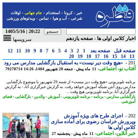
-
-
-
-
خبر
کرونا
استخدام
جام جهانی
اوقات
-
-
-
شرعی
آب و هوا
تماس
ویدئوهای ورزشی
20:22 | 1405/5/16
ار کلاس اولی ها - صفحه یازدهم
سرویسها
حه قبل
صفحه بعد
1
2
3
4
5
6
7
8
9
10
11
12
20
19
18
17
16
15
14
2
«هیچ وقت دیر نیست» به استقبال بازگشایی مدارس می رود
اب نو
-
اجتماعی
-
11 ماه پیش - جمعه 28 شهریور 1404، 14:26
79278714
برنامه تلویزیونی «هیچ وقت دیر نیست» از شنبه 29 شهریور با موضوع بازگشایی
رس روی آنتن شبکه آموزش خواهد رفت. به گزارش خبرگزاری آنا، - به گزارش
گزاری آنا، برنامه تلویزیونی هیچ وقت ...
گشایی مدارس
-
برنامه
-
برنامه تلویزیونی
-
آموزش
-
والدین
-
بازگشایی
-
فضای
زشی
2
اجرای طرح های ویژه آموزش
رورش خراسان رضوی برای آماده سازی
س اولی ها
 آنلاین
-
اجتماعی
-
11 ماه پیش - پنجشنبه 27