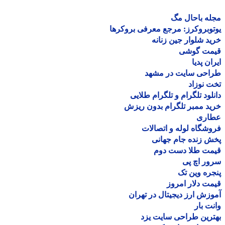
ه باحال مگ
وبروکرز: مرجع معرفی بروکرها
د شلوار جین زنانه
مت گوشی
ان پدیا
احی سایت در مشهد
 نوزاد
لود تلگرام و تلگرام طلایی
د ممبر تلگرام بدون ریزش
اری
شگاه لوله و اتصالات
 زنده جام جهانی
مت طلا دست دوم
ر اچ پی
ره وین تک
ت دلار امروز
زش ارز دیجیتال در تهران
ت بار
رین طراحی سایت یزد