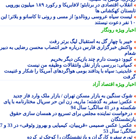
انقلاب اقتصادی در برنابئو؛ لافابریکا و رکورد ۱۸۹ میلیون یورویی
بستان کهکشانی ها
یست سیاه عروسی رونالدو؛ از مسی و رونی تا کاسانو و بلاتر! این
یستند
بار ویژه
رونگار
یبر با چهار گل به استقبال لیگ برتر رفت
اکنش خبرگزاری فارس درباره خبر انتصاب محسن رضایی به دبیری
ام
یوو: دوست دارم چند بازیکن دیگر بخریم
مپانی: بررسی بازار نقل وانتقالات وظیفه من نیست
ابدینی: سپاه با پدافند بومی هواگردهای آمریکا را شکار و غنیمت
فت
بار ویژه
اقتصاد آزاد
وک سنگین به بازار مسکن تهران / بازار ملک وارد فاز جدید
کس| سفر به گذشته؛ ماریه، زن ابن حر سریال مختارنامه با پای
 و در 41 سالگی؛ سال 94
رخواست نماینده مجلس برای تسریع در همسان سازی حقوق
زنشستگان
عکس| عکس صمیمی «قریبیان، کیمیایی و بهروز وثوقی» در 33 و 37
لگی؛ سال 53
ورم سفره کارگران و بازنشستگان را کوچک تر کرده