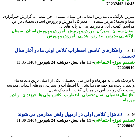
79232463
16
ین بازگشایی مدارس ابتدایی در استان سمنان اجرا شد. - به گزارش خبرگزاری
 و سیما ؛ مرکز سمنان ، مدیرکل آموزش و پرورش استان سمنان در این
سم گفت : این مانور تمرینی در پایه های ...
ان سمنان
-
مدیرکل آموزش و پرورش
-
آموزش و پرورش استان
-
سمنان
-
گشایی مدارس
-
مدارس ابتدایی
-
آموزش و پرورش
2
راهکارهای کاهش اضطراب کلاس اولی ها در آغاز سال
صیلی
یم نیوز
-
اجتماعی
-
11 ماه پیش - دوشنبه 24 شهریور 1404، 13:35
79229
نزدیک شدن به مهرماه و آغاز سال تحصیلی، یکی از اصلی ترین دغدغه های
دین، نحوه مواجهه فرزندانشان با اضطراب و استرس روزهای ابتدایی مدرسه
. - یک روانشناس در همدان گفت: با نزدیک شدن ...
ز سال تحصیلی
-
سال تحصیلی
-
اضطراب
-
کلاس اولی ها
-
فرزندان
-
والدین
-
ماه
2
20 هزار کلاس اولی در اردبیل راهی مدارس می شوند
یم نیوز
-
اجتماعی
-
11 ماه پیش - دوشنبه 24 شهریور 1404، 11:30
79228