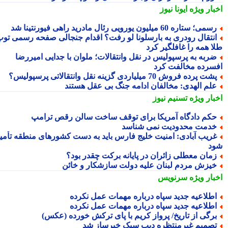
بار ویژه
ایونا نیوز
می؛ ستاره 60 میلیون یورویی رئال مادرید راهی فیورنتینا شد
نتقال رودری به بارسلونا لو رفت؟ اقدام جنجالی صفحه رسمی توپ
ا همه را غافلگیر کرد
ربه به پرسپولیس در نقل وانتقالات؛ ملوان با جدایی امیررضا
سرده مخالفت کرد
شت پرده فروش 70 میلیاردی گزینه نقل وانتقالاتی پرسپولیس؟
لم الهدی: مخالفان ادامه جنگ بی عقل هستند
بار ویژه
تسنیم نیوز
کم دادگاه آمریکا برای توقف ساخت سالن رقص ترامپ
دمت محدودیت نمی شناسد
ریب آبادی: امنیت خلیج فارس باید به دست کشورهای منطقه تأمین
د
مان معطلی زائران در پایانه برکت چقدر بود؟
یزش مردم لبنان علیه دولت سازشکار و خائن
بار ویژه
سرنویس
طلاعیه جدید سپاه درباره مهمات عمل نکرده
طلاعیه جدید سپاه درباره مهمات عمل نکرده
رگی از تاریخ/ پرواز کریم با پای ترکش خورده (عکس)
صمیم غیرمنتظره دیپ سیک خبرساز شد