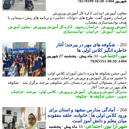
1404، 16:30
79270199
ون آموزش ابتدایی اداره کل آموزش وپرورش
سان رضوی گفت: طرح های «توانا»، «حامی» و برنامه های پیش دبستانی با
 توانمندسازی معلمان، -
زش وپرورش
-
خراسان رضوی
-
اداره کل آموزش وپرورش
-
معاون آموزش
دایی
-
آموزش
-
خراسان
-
توانمندسازی
2
شکوفه های مهر در بیرجند؛ آغاز
ره انگیز کلاس اولی ها
ر
-
اجتماعی
-
11 ماه پیش - پنجشنبه 27 شهریور
79265551
1404
ن جشن شکوفه ها ویژه دانش آموزان کلاس اولی،
حضور مدیرکل آموزش و پرورش خراسان جنوبی و
ی از مسئولان استانی در دبستان دکتر شکوهی بیرجند برگزار شد. - شکوفه
مهر در بیرجند؛ آغاز ...
رکل آموزش و پرورش
-
آموزش و پرورش
-
کلاس اولی
-
بیرجند
-
خراسان
بی
-
جشن شکوفه ها
-
شکوفه
2
آمادگی مدارس مشهد و استان برای
د کلاس اولی ها | خانواده، حلقه مفقوده
ن معلم و دانش آموز است
 آرا نیوز
-
اجتماعی
-
11 ماه پیش - پنجشنبه