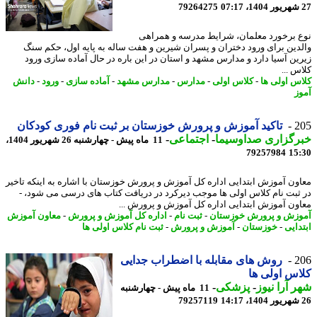
79264275
 برخورد معلمان، شرایط مدرسه و همراهی
دین برای ورود دختران و پسران شیرین و هفت ساله به پایه اول، حکم سنگ
ین آسیا دارد و مدارس مشهد و استان در این باره در حال آماده سازی ورود
 ...
س اولی ها
-
کلاس اولی
-
مدارس
-
مدارس مشهد
-
آماده سازی
-
ورود
-
دانش
ز
2
تاکید آموزش و پرورش خوزستان بر ثبت نام فوری کودکان
رگزاری صداوسیما
-
اجتماعی
-
11 ماه پیش - چهارشنبه 26 شهریور 1404،
79257984
15
ون آموزش ابتدایی اداره کل آموزش و پرورش خوزستان با اشاره به اینکه تاخیر
ثبت نام کلاس اولی ها موجب دیرکرد در دریافت کتاب های درسی می شود، -
ون آموزش ابتدایی اداره کل آموزش و پرورش ...
زش و پرورش خوزستان
-
ثبت نام
-
اداره کل آموزش و پرورش
-
معاون آموزش
دایی
-
خوزستان
-
آموزش و پرورش
-
ثبت نام کلاس اولی ها
2
روش های مقابله با اضطراب جدایی
س اولی ها
 آرا نیوز
-
پزشکی
-
11 ماه پیش - چهارشنبه
79257119