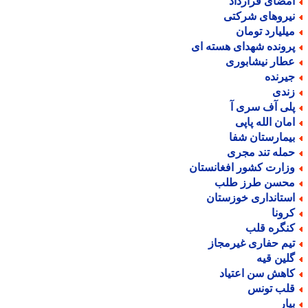
مضای قرارداد
یروهای شرکتی
یلیارد تومان
رونده شهدای هسته ای
طار نیشابوری
یرنده
ندی
لی آف سری آ
مان الله پاپی
یمارستان شفا
مله تند مجری
زارت کشور افغانستان
حسن طرز طلب
ستانداری خوزستان
رونا
نگره قلب
یم حفاری غیرمجاز
لین قیه
اهش سن اعتیاد
لب تونس
یار