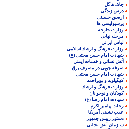
اک هاگل
رس زندگی
ربعین حسینی
رسپولیسی ها
زارت خارجه
رحله نهایی
باس ایرانی
زارت فرهنگ و ارشاد اسلامی
هادت امام حسن مجتبی (ع)
تش نشانی و خدمات ایمنی
رفه جویی در مصرف برق
هادت امام حسن مجتبی
هگیلویه و بویراحمد
زارت فرهنگ و ارشاد
ودکان و نوجوانان
هادت امام رضا (ع)
حلت پیامبر اکرم
قب نشینی آمریکا
ستور رییس جمهور
ازمان آتش نشانی