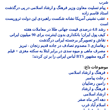
ب
یام تسلیت معاون وزیر فرهنگ و ارشاد اسلامی در پی درگذشت
اد قاسم زاده
قب نشینی آمریکا نشانه شکست راهبردی این دولت تروریست
ت
 درصدی قیمت جهانی طلا در معاملات هفته
ف پول ایران؛ بانکداری بدون اینترنت برای 90 میلیون ایرانی
قاش و تصویرگر برجسته ایرانی درگذشت
ازی 3 مصدوم تصادف در جاده قدیم زنجان - تبریز
صرف ماهی و میوه سدی در برابر ابتلا به سکته مغزی + فیلم
ه مشهور BTS لباس ایرانی را بر تن کردند!
ضوعات داغ:
رهنگ و ارشاد اسلامی
حلت پیامبر
امین رضاییان
رهنگ و ارشاد
رشاد اسلامی
هه آخر ماه صفر
سلام آباد غرب