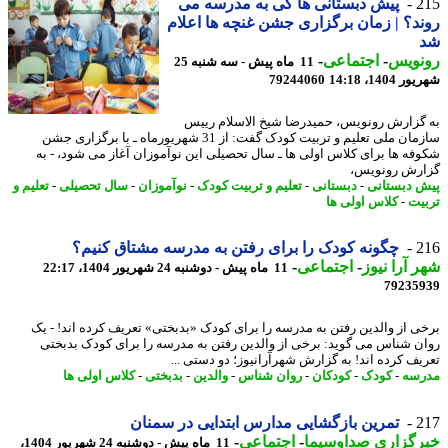
2
پیش دبستانی ها کی به مدرسه می
د؟ | زمان برگزاری جشن غنچه ها اعلام
نویس
-
اجتماعی
-
11 ماه پیش - سه شنبه 25
1404، 14:18
79244060
گزارش رونویس، حمیدرضا شیخ الاسلام رییس
سازمان ملی تعلیم و تربیت کودک گفت: از 31 شهریورماه ـ با برگزاری جشن
فه ها برای کلاس اولی ها ـ سال تحصیلی این نوآموزان آغاز می شود، - به
رش رونویس،
 دبستانی
-
دبستانی
-
تعلیم و تربیت کودک
-
نوآموزان
-
سال تحصیلی
-
تعلیم و
یت
-
کلاس اولی ها
2
چگونه کودک را برای رفتن به مدرسه مشتاق کنیم؟
 آرا نیوز
-
اجتماعی
-
11 ماه پیش - دوشنبه 24 شهریور 1404، 22:17
79235
ی از والدین رفتن به مدرسه را برای کودک «بدبختی» تعریف کرده اند! - یک
ن شناس می گوید: برخی از والدین رفتن به مدرسه را برای کودک بدبختی
یف کرده اند! به گزارش شهرآرانیوز؛ دو دستی ...
سه
-
کودک
-
کودکان
-
روان شناس
-
والدین
-
بدبختی
-
کلاس اولی ها
2
تمرین بازگشایی مدارس ابتدایی در سمنان
رگزاری صداوسیما
-
اجتماعی
-
11 ماه پیش - دوشنبه 24 شهریور 1404،