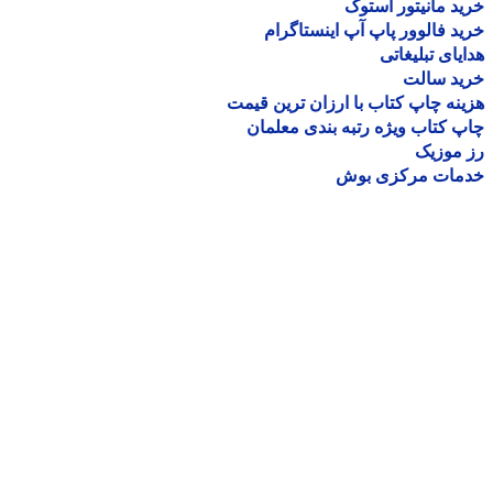
د مانیتور استوک
د فالوور پاپ آپ اینستاگرام
یای تبلیغاتی
ید سالت
نه چاپ کتاب با ارزان ترین قیمت
 کتاب ویژه رتبه بندی معلمان
موزیک
مات مرکزی بوش