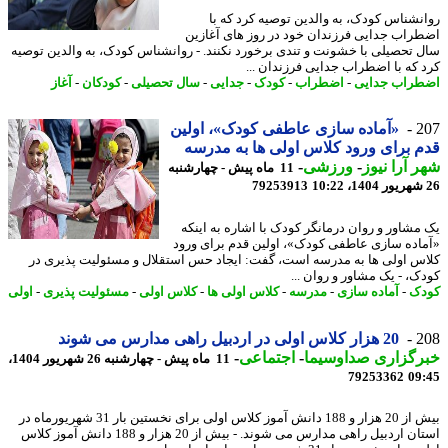
نشناس کودک، به والدین توصیه کرد که با
راب جدایی فرزندان خود در روز های آغازین
 تحصیلی با خشونت و تندی برخورد نکنند. - روانشناس کودک، به والدین توصیه
 که با اضطراب جدایی فرزندان ...
راب جدایی
-
اضطراب
-
کودک
-
جدایی
-
سال تحصیلی
-
کودکان
-
آغاز
2
«آماده سازی عاطفی کودک»، اولین
 برای ورود کلاس اولی ها به مدرسه
 آرا نیوز
-
ورزشی
-
11 ماه پیش - چهارشنبه
79253913
مشاور و روان درمانگر کودک با اشاره به اینکه
اده سازی عاطفی کودک»، اولین قدم برای ورود
س اولی ها به مدرسه است، گفت: ایجاد حس استقلال و مسئولیت پذیری در
ک، - یک مشاور و روان ...
ک
-
آماده سازی
-
مدرسه
-
کلاس اولی ها
-
کلاس اولی
-
مسئولیت پذیری
-
اولی
2
20 هزار کلاس اولی در اردبیل راهی مدارس می شوند
رگزاری صداوسیما
-
اجتماعی
-
11 ماه پیش - چهارشنبه 26 شهریور 1404،
79253362
09
بیش از 20 هزار و 188 دانش آموز کلاس اولی برای نخستین بار 31 شهریورماه در
استان اردبیل راهی مدارس می شوند. - بیش از 20 هزار و 188 دانش آموز کلاس