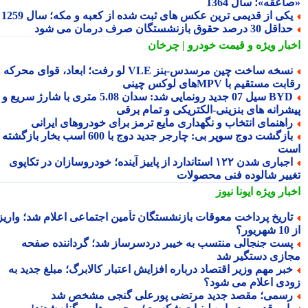
عقه»؛ سال 1364
کی از قدیمی ترین عکس های ثبت شده از کعبه و مکه؛ سال 1259
اقل 30 درصد حقوق بازنشستگان صرف درمان می شود
بار ویژه
و قیمت خودرو | چرخان
نسخه ساخت چین مرسدس‑بنز VLE لو رفت؛ ابعاد، قوای محرکه و
ت مستقیم با MPVهای لوکس چینی
BYD سیل 07 جدید رونمایی شد: سدان 5.08 متری با شارژ سریع و
شرانه های بنزینی-الکتریکی و تمام برقی
اهنمای انتخاب و نگهداری مایع ترمز برای خودروهای ایرانی
بازگشت دوج سوپر بی: چارجر جدید دوج با 600 اسب بخار بازگشته
ت
اجباری شدن ۱۲۲ استاندارد از پاییز آینده؛ خودروسازان در تکاپوی
ییر شالوده فنی محصولات
بار ویژه
ایونا نیوز
اریخ پرداخت معوقات بازنشستگان تأمین اجتماعی اعلام شد؛ واریز
ر؟
ست جنجالی منتسب به خیبر دردسرساز شد؛ گرداننده صفحه
ازی دستگیر شد
بر مهم وزیر اقتصاد درباره افزایش اعتبار کالابرگ؛ مبلغ جدید به
دی اعلام می شود؟
سمی؛ مقصد جدید مرتضی پورعلی گنجی مشخص شد