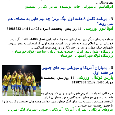
 ساله ...
القاسم
-
عاشورایی
-
خانه
-
نویسنده
-
شاعر
-
یکی از
-
نشستن
برنامه کامل 3 هفته اول لیگ برتر؛ چه تیم هایی به مصاف هم
روند؟
نا نیوز
-
ورزشی
-
11 روز پیش - پنجشنبه 8 مرداد 1405، 14:11
81988522
برنامه و زمان برگزاری دیدارهای سه هفته ابتدایی فصل 1406-1405 لیگ برتر
بال ایران اعلام شد. - به شرح زیر است: هفته اول: گرامیداشت رهبر شهید،
ای جنگ چهل روزه، روز خبرنگار و روز مقاومت اسلامی ...
شگاه
-
ملوان بندر انزلی
-
صنعت نفت آبادان
-
ساعت
-
فولاد خوزستان
-
شگاه فولاد شهر اصفهان
-
خوزستان
بمباران آمریکا و میزبانی تیم های جنوبی
هفته اول
س فوتبال
-
ورزشی
-
11 روز پیش - پنجشنبه 8
1، 12:32
81987838
حالی که بامداد امروز شهرهای جنوبی کشورمان به
 از سوی نیروهای آمریکایی مورد بمباران قرار
تند مشخص نیست سازمان لیگ چطور می خواهد هفته های نخست رقابت ها را
حضور چندین تیم جنوبی ...
وهای آمریکایی
-
بمباران
-
آمریکا
-
آمریکایی
-
جنوبی
-
سازمان لیگ
-
میزبان