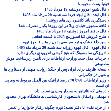
بالیست محبوب!
ل شمع امروز دوشنبه 19 مرداد 1405
ل ابجد | فال ابجد فردا سه شنبه 20 مرداد ماه 1405
ستگیری باند کلاهبرداری های روغنی!
افه مشهور خیابان ویلا در این روزها یکبار مصرف شد!
ل حافظ امروز دوشنبه 19 مرداد ماه 1405
ح فروش کیا اسپورتیج 2025 با قیمت قطعی
یر داغ خشک و ترد مجلسی بدون روغن + طرز تهیه
ل قهوه | فال قهوه روزانه سه شنبه 20 مرداد ماه 1405
درویدی دیگری ندارد
زییات مدل جدید وزارت ارتباطات برای تأمین زیرساخت هوش
نوعی
سخه ظریف برای ایران پس از جنگ؛ روایت میهنی از دستاورد ها
غییر در حکمرانی
وزیر ارتباطات:60 تا 70 درصد ترافیک بین الملل مربوط به وی پی
 است
روغی که نتانیاهو به سردار وحیدی نسبت داد
همانی و انتقال دانشجویان کارشناسی به دانشگاه تهران محدود
ز خرید نقدی تا دفتر نسیه؛ تورم چگونه رفتار خانوارها را تغییر