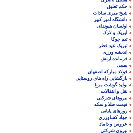
کم تعلیق
یخ میری سادات
انشگاه امیر کبیر
ولسان هیوندای
یزیک و لازک
یم چوکا
بریک عید فطر
ندیشه ورزی
رمانده ارتش
مبیی
ولاد مبارکه اصفهان
ازگشایی راه های روستایی
ولید گوشت مرغ
قل و انتقالات
یروهای شرکتی
یمت طلا و سکه
وزهای پایانی
هاد کشاورزی
روس و داماد
یروی شرکتی