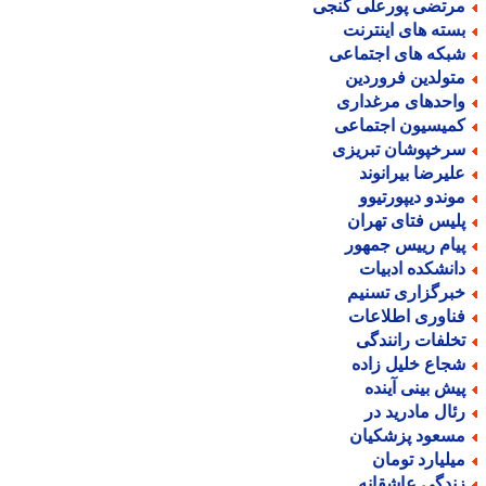
رتضی پورعلی گنجی
سته های اینترنت
بکه های اجتماعی
تولدین فروردین
احدهای مرغداری
میسیون اجتماعی
رخپوشان تبریزی
لیرضا بیرانوند
وندو دیپورتیوو
لیس فتای تهران
یام رییس جمهور
انشکده ادبیات
برگزاری تسنیم
ناوری اطلاعات
خلفات رانندگی
جاع خلیل زاده
یش بینی آینده
ئال مادرید در
سعود پزشکیان
یلیارد تومان
ندگی عاشقانه