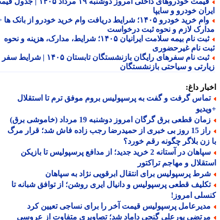
قیمت خودروهای داخلی امروز دوشنبه ۱۹ مرداد ۱۴۰۵ | جدول قیمت
ران خودرو و سایپا
وام خرید خودرو ۱۴۰۵؛ شرایط دریافت وام خرید خودرو از بانک ها +
ارک لازم و نحوه ثبت درخواست
ثبت نام بیمه سلامت ایرانیان ۱۴۰۵؛ شرایط، مدارک، هزینه و نحوه
ت نام غیرحضوری
ثبت نام سفرهای رایگان بازنشستگان تابستان ۱۴۰۵ | شرایط سفر
ارتی و سیاحتی بازنشستگان
ار داغ:
ماس گرفت و گفت به پرسپولیس بروم موفق ترم تا استقلال
دیو
ان قطعی برق گرگان امروز دوشنبه 19 مرداد (خاموشی برق)
راز 15 روز بی خبری از حمیدرضا رجب زاده فاش شد؛ قرار مرگ
زن بلاگر چگونه رقم خورد؟
سپاهان در آستانه 2 خرید جدید؛ از مدافع پرسپولیس تا بازیکن
قلال و مهاجم تراکتور
رط پرسپولیس برای انتقال ابرقویی نژاد به سپاهان
کلیف قطعی پرسپولیس و دانیال ایری روشن؛ از توافق شبانه تا
لی امروز!
دیرعامل پرسپولیس قیمت آخر را برای نساجی تعیین کرد
رتضی پورعلی گنجی داماد شد؛ تصاویری متفاوت از عروسی