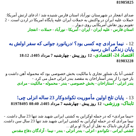
81985
ی انفجار در شهرستان نورآباد استان فارس شنیده شد / ادعای ارتش آمریکا:
حملات علیه ایران در واکنش به حملات ایران علیه پایگاه امریکا در اردن است. - 2
یم روز نقاش آمریکایی روی دیوار ...
ان فارس
-
علیه ایران
-
ایران
-
آمریکا
-
نورآباد
-
حملات
-
انفجار
نیما مرادی چه کسی بود؟ /دریانورد جوانی که سفر اولش به
ان زندگی اش رسید
اد 24
-
اقتصادی
-
12 روز پیش - چهارشنبه 7 مرداد 1405، 18:12
81983
ی آنا یک شناور تجاری با مالکیت بخش خصوصی بود که محموله آهن داشت و
 خود را از بندر آستاراخان به مقصد بندر انزلی حمل می کرد. -
ر انزلی
-
آستاراخان
-
بخش خصوصی
-
بندر
-
محموله
-
مالکیت
-
مرادی
پایان تلخ اولین مأموریت تکواندوکار 23 ساله انزلی چی!
ناک
-
ورزشی
-
12 روز پیش - چهارشنبه 7 مرداد 1405، 08:40
81978495
«نیما مرادی» که در حمله اوکراین به کشتی ایرانی شهید شد تنها 23 سال داشت. -
نیما مرادی که در حمله اوکراین به کشتی ایرانی شهید شد تنها 23 سال سن داشت.
زارش تابناک به نقل از ایرنا؛ او برای ...
ی ایرانی
-
تکواندو
-
انزلی
-
بندر انزلی
-
بندر
-
نیما
-
آزادگان دفاع مقدس