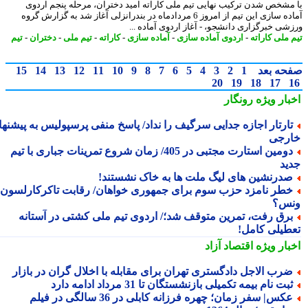
مشخص شدن ترکیب نهایی تیم ملی کاراته امید دختران، مرحله پنجم اردوی
آماده سازی این تیم از امروز 6 مردادماه در بندرانزلی آغاز شد به گزارش گروه
شی خبرگزاری دانشجو، - آغاز اردوی آماده ...
 ملی کاراته
-
اردوی آماده سازی
-
آماده سازی
-
کاراته
-
تیم ملی
-
دختران
-
تیم
حه بعد
1
2
3
4
5
6
7
8
9
10
11
12
13
14
15
20
19
18
17
بار ویژه
رونگار
ارتار اجازه جدایی سرگیف را نداد/ پاسخ منفی پرسپولیس به پیشنهاد
رجی
دومین استارت مجتبی در 405/ زمان شروع تمرینات جباری با تیم
ید
درنشین های لیگ ملت ها به خاک نشستند!
طر نامزد حزب سوم برای جمهوری خواهان/ رقابت تاکرکارلسون با
س؟
رق رفت، تمرین متوقف شد؛/ اردوی تیم ملی کشتی در آستانه
طیلی کامل!
بار ویژه
اقتصاد آزاد
رب الاجل دادگستری تهران برای مقابله با اخلال گران در بازار
بت نام بیمه تکمیلی بازنشستگان تا 31 مرداد ادامه دارد
عکس| سفر زمان؛ چهره فرزانه کابلی در 36 سالگی در فیلم