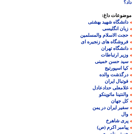
؟
ضوعات داغ:
انشگاه شهید بهشتی
بان انگلیسی
جت الاسلام والمسلمین
روشگاه های زنجیره ای
انشگاه تهران
زیر ارتباطات
ید حسن خمینی
یا اسپورتیج
رگذشت والده
وتبال ایران
لامعلی حدادعادل
النتینا ماتوینکو
ل جهان
فیر ایران در یمن
ال
ری شاهرخ
یامبر اکرم (ص)
ستی ناصری