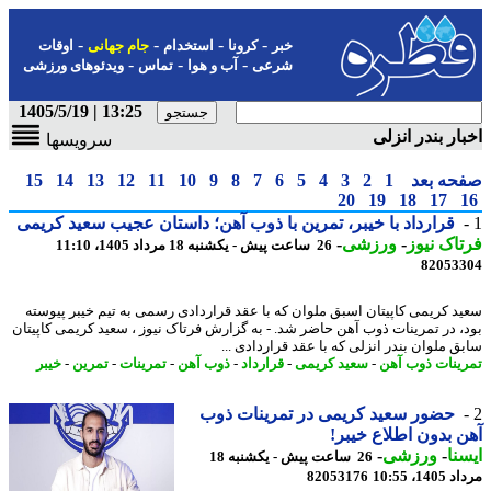
-
-
-
-
خبر
کرونا
استخدام
جام جهانی
اوقات
-
-
-
شرعی
آب و هوا
تماس
ویدئوهای ورزشی
13:25 | 1405/5/19
ار بندر انزلی
سرویسها
حه بعد
1
2
3
4
5
6
7
8
9
10
11
12
13
14
15
20
19
18
17
قرارداد با خیبر، تمرین با ذوب آهن؛ داستان عجیب سعید کریمی
اک نیوز
-
ورزشی
-
26 ساعت پیش - یکشنبه 18 مرداد 1405، 11:10
82053
د کریمی کاپیتان اسبق ملوان که با عقد قراردادی رسمی به تیم خیبر پیوسته
، در تمرینات ذوب آهن حاضر شد. - به گزارش فرتاک نیوز ، سعید کریمی کاپیتان
ق ملوان بندر انزلی که با عقد قراردادی ...
ینات ذوب آهن
-
سعید کریمی
-
قرارداد
-
ذوب آهن
-
تمرینات
-
تمرین
-
خیبر
حضور سعید کریمی در تمرینات ذوب
 بدون اطلاع خیبر!
نا
-
ورزشی
-
26 ساعت پیش - یکشنبه 18
1، 10:55
82053176