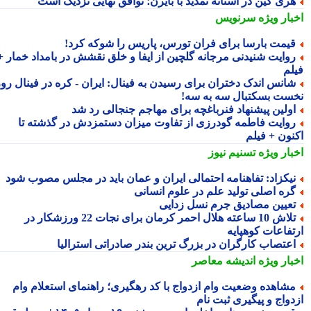
ری کین در آستانه تمدید با بایرن؛ توافق نهایی نزدیک است
بار ویژه
سرنویس
یمت بارسا برای فران تورس، پاریس را شوکه کرد!
وایت شنیدنی مرجانه گلچین از ایفا و خلق نقشش در بامداد خمار +
لم
انس اندک دختران برای رسیدن به فینال: ایران - کره در فینال روز
ست بسکتبال سه به سه!
ولین پیشنهاد فنرباغچه برای مهاجم جنجالی رد شد
وایت فاطمه گودرزی از تفاوت میزان دستمزدش در گذشته تا
نون + فیلم
بار ویژه
تسنیم نیوز
یکزاد: تفاهنامه احتمالی ایران و عمان باید در مجلس مصوب شود
ره اصلی تولید علم در علوم انسانی
عیین مصادیق جرم نسل زدایی
تلاش 10 ساعته هلال احمر کرمان برای نجات 22 ورزشکار در
تفاعات کوهپایه
عتصاب کارگران در بزرگ ترین بندر صادراتی استرالیا
بار ویژه
اندیشه معاصر
شاهده وضعیت وام ازدواج با کد رهگیری؛ راهنمای استعلام وام
دواج و پیگیری ثبت نام