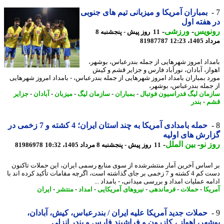
بمباران آمریکا و میزبانی تیم های جنوبی
هفته اول
نویس
-
ورزشی
-
11 روز پیش - پنجشنبه 8
1، 12:23
81987787
داد امروز شهرهایی از جمله بندرعباس، بوشهر،
از، آبادان، نورآباد فارس و جزایر قشم و کیش
د بمباران بامداد امروز شهرهایی از جمله بندرعباس، - بامداد امروز شهرهایی
جمله بندرعباس، بوشهر،
مان لیگ فدراسیون فوتبال
-
بمباران
-
سازمان لیگ
-
میزبان
-
آبادان
-
جزایر
م
-
بندر
حمله بامدادی آمریکا به چند استان ایران؛ 4 کشته و 7 زخمی در
رش های اولیه
 نو
-
بین الملل
-
11 روز پیش - پنجشنبه 8 مرداد 1405، 10:32
81986978
اساس آخرین آمار منتشرشده از سوی منابع رسمی ایران، این حملات تاکنون
دست کم 4 کشته و 7 زخمی بر جای گذاشته است، اگرچه مقامات تأکید کرده اند با
مه عملیات امداد و بررسی میدانی، - بامداد ...
یکا
-
حملات
-
فرماندهی
-
نیروهای آمریکایی
-
امداد
-
منتشر
-
ایران
حملات جدید آمریکا علیه ایران / بندرعباس، کیش، آبادان،
هر، اهواز ، کازرون و فراشبند فارس و بندر انزلی