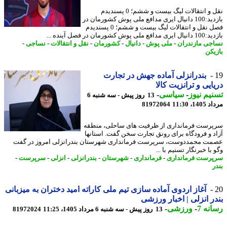
نقل و انتقالات لیگ بیست و ششم؛ 0 پسندیدم
بازدید:100 دانیال ایری مدافع ملی پوش کشورمان در
فصل نقل و انتقالات لیگ بیست و ششم؛ 0 پسندیدم
 ملی پوش کشورمان در فصل آینده ...
جی مازندران
-
ملی پوش
-
دانیال
-
کشورمان
-
نقل و انتقالات
-
نساجی
-
یکن
بندرانزلی آماده جهش در تجارت
ایی و ترانزیت کالا
یم نیوز
-
سیاسی
-
13 روز پیش - سه شنبه 6
1، 11:30
81972064
رست فرمانداری از ظرفیت های ساحلی، منطقه
د و فرودگاه برای رونق تجارت سخن گفت. استانها
ت محمددوست، سرپرست فرمانداری شهرستان بندرانزلی امروز در گفت
با خبرنگار تسنیم با ...
رست فرمانداری
-
فرمانداری
-
شهرستان
-
بندرانزلی
-
انزلی
-
سرپرست
-
آغاز اردوی آماده سازی تیم ملی کاراته امید دختران به میزبانی
ر انزلی | اخبار ورزشی
نه 7
-
ورزشی
-
13 روز پیش - سه شنبه 6 مرداد 1405، 11:25
81972024