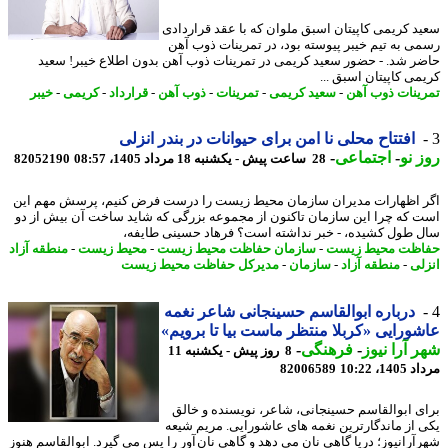
د کریمی کاپیتان اسبق ملوان که با عقد قراردادی
ی به تیم خیبر پیوسته بود، در تمرینات ذوب آهن
ر شد. - حضور سعید کریمی در تمرینات ذوب آهن بدون اطلاع خیبر! سعید
می کاپیتان اسبق ...
ینات ذوب آهن
-
سعید کریمی
-
تمرینات
-
ذوب آهن
-
قرارداد
-
کریمی
-
خیبر
افتتاح محلی نا امن برای حیوانات در بندر انزلی
 نو
-
اجتماعی
-
28 ساعت پیش - یکشنبه 18 مرداد 1405، 08:57
82052190
 اظهارات مدیران سازمان محیط زیست را درست فرض کنیم، پرسش مهم این
 که چرا این سازمان تاکنون از مجموعه بزرگی که شاید ساخت آن بیش از دو
 طول کشیده، - خبر نداشته است؟ فرهاد حسینی طایفه،
ظت محیط زیست
-
سازمان حفاظت محیط زیست
-
محیط زیست
-
منطقه آزاد
لی
-
منطقه آزاد
-
سازمان
-
مدیرکل حفاظت محیط زیست
درباره ابوالقاسم حسینجانی شاعر نغمه
ورایی «کربلا منتظر ماست بیا تا برویم»
 آرا نیوز
-
فرهنگی
-
8 روز پیش - یکشنبه 11
1، 10:22
82006589
ی ابوالقاسم حسینجانی، شاعر، نویسنده و خالق
 از ماندگارترین نغمه های عاشورایی. مریم شیعه
آرانیوز؛ دریا گاهی نان می دهد و گاهی نان آور را پس می گیرد. ابوالقاسم هنوز