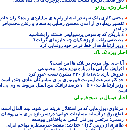
اور قدیمی درباره لبنیات شکست؛ پرچرب ها بی گناه شدند!
بار ویژه
روز نو
خفی کاری بانک سپه در انتشار وام های میلیاردی و بدهکاران خاص
فسیر زیدآبادی از آمدن محسن رضایی به شعام و رفتن محمدباقر
القدر
 جاسوس پرسپولیس هستند را بشناسید
صطفی راغب از پزشکیان چه جایزه ای گرفت؟
زیر ارتباطات از خط قرمز خود رونمایی کرد
بار ویژه
تک ناک
یا جای پول مردم در بانک ها امن است؟
فزایش نگرانی ها درباره تهدید هوش مصنوعی
وش بازی GTA 5 از ۲۳۰ میلیون نسخه عبور کرد
داکثر سرعت اینترنت فیبرنوری برای مشترکان عادی چقدر است؟
وزیر ارتباطات:۶۰ تا ۷۰ درصد ترافیک بین الملل مربوط به وی پی ان
ت
بار فوتبال در صبح فوتبالی
رفاوی: پول هایی که در استقلال هزینه می شود، بیت المال است
طع برق در آستانه مسابقات جهانی؛ دردسر تازه برای ملی پوشان
سمی؛ مرتضی پورعلی گنجی به پاختاکور پیوست
اهری از روبین کازان جدا شد؛ مقصد غیرمنتظره مهاجم ایرانی