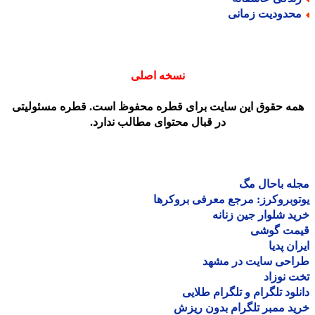
حدودیت زمانی
نسخه اصلی
مه حقوق این سایت برای قطره محفوظ است. قطره مسئولیتی
در قبال محتوای مطالب ندارد.
ه باحال مگ
وبروکرز: مرجع معرفی بروکرها
د شلوار جین زنانه
مت گوشی
ان پدیا
احی سایت در مشهد
 نوزاد
لود تلگرام و تلگرام طلایی
د ممبر تلگرام بدون ریزش