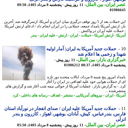
 ایران
-
بین الملل
-
11 روز پیش - پنجشنبه 8 مرداد 1405، 09:50
81986
این حملات بعد از 5 روز توقف درگیری میان ایران و آمریکا، ازسرگرفته شد. آخرین
، ارتش آمریکا بامداد جمعه، حملاتی را در ایران انجام داد / ادعای ارتش آمریکا:
ملات علیه ایران در واکنش ...
یکا
-
ارتش آمریکا
-
حملات
-
ایران
-
ارتش
-
علیه ایران
-
بندر
حملات جدید آمریکا به ایران| آمار اولیه
ا و زخمی ها اعلام شد
گزاری بازار
-
بین الملل
-
11 روز پیش -
مرداد 1405، 08:37
81986212
بامداد امروز پنج شنبه 8 مرداد، ایالات متحده دور تازه
از حملات هوایی خود علیه اهدافی در ایران را آغاز
. - به گزارش بازار ، عملیات آمریکا از حوالی نیمه شب آغاز شد و گزارش های
شرشده ...
یکا
-
ایران
-
نیروهای آمریکایی
-
منتشر
-
اهداف
-
رسانه های داخلی
-
کرد
حملات جدید آمریکا علیه ایران / صدای انفجار در نورآباد استان
س، بندرعباس، کیش، آبادان، بوشهر، اهواز ، کازرون و بندر
لی
 ایران
-
بین الملل
-
11 روز پیش - پنجشنبه 8 مرداد 1405، 05:50