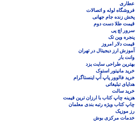
اری
شگاه لوله و اتصالات
 زنده جام جهانی
مت طلا دست دوم
ر اچ پی
ره وین تک
ت دلار امروز
زش ارز دیجیتال در تهران
ت بار
رین طراحی سایت یزد
د مانیتور استوک
د فالوور پاپ آپ اینستاگرام
یای تبلیغاتی
ید سالت
نه چاپ کتاب با ارزان ترین قیمت
 کتاب ویژه رتبه بندی معلمان
موزیک
مات مرکزی بوش