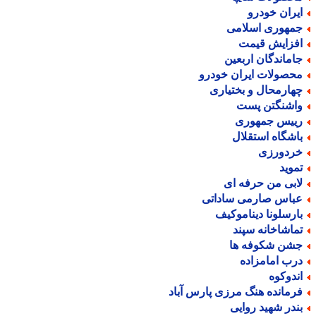
یران خودرو
مهوری اسلامی
فزایش قیمت
اماندگان اربعین
حصولات ایران خودرو
هارمحال و بختیاری
اشنگتن پست
ییس جمهوری
اشگاه استقلال
ردورزی
موید
ابی من حرفه ای
باس صارمی ساداتی
ارسلونا دیناموکیف
ماشاخانه سپند
شن شکوفه ها
رب امامزاده
ندوکوه
رمانده هنگ مرزی پارس آباد
ندر شهید روایی