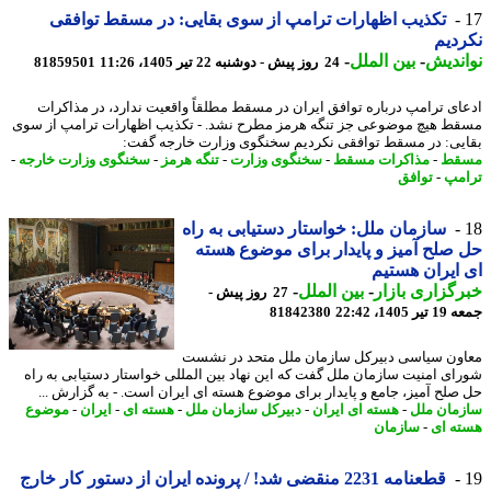
تکذیب اظهارات ترامپ از سوی بقایی: در مسقط توافقی
دیم
ندیش
-
بین الملل
-
24 روز پیش - دوشنبه 22 تیر 1405، 11:26
81859501
ای ترامپ درباره توافق ایران در مسقط مطلقاً واقعیت ندارد، در مذاکرات
ط هیچ موضوعی جز تنگه هرمز مطرح نشد. - تکذیب اظهارات ترامپ از سوی
یی: در مسقط توافقی نکردیم سخنگوی وزارت خارجه گفت:
قط
-
مذاکرات مسقط
-
سخنگوی وزارت
-
تنگه هرمز
-
سخنگوی وزارت خارجه
-
مپ
-
توافق
سازمان ملل: خواستار دستیابی به راه
صلح آمیز و پایدار برای موضوع هسته
ایران هستیم
گزاری بازار
-
بین الملل
-
27 روز پیش -
1405، 22:42
81842380
ون سیاسی دبیرکل سازمان ملل متحد در نشست
ای امنیت سازمان ملل گفت که این نهاد بین المللی خواستار دستیابی به راه
صلح آمیز، جامع و پایدار برای موضوع هسته ای ایران است. - به گزارش ...
مان ملل
-
هسته ای ایران
-
دبیرکل سازمان ملل
-
هسته ای
-
ایران
-
موضوع
ه ای
-
سازمان
قطعنامه 2231 منقضی شد! / پرونده ایران از دستور کار خارج