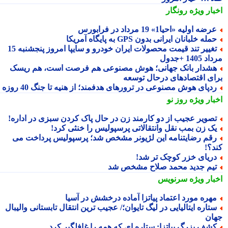
بار ویژه
رونگار
رضه اولیه «احیا1» 19 مرداد در فرابورس
مله خلبانان ایرانی بدون GPS به پایگاه آمریکا
تغییر تند قیمت محصولات ایران خودرو و سایپا امروز پنجشنبه 15
1405 +جدول
شدار بانک جهانی؛ هوش مصنوعی هم فرصت است، هم ریسک
ای اقتصادهای درحال توسعه
دپای هوش مصنوعی در ترورهای هدفمند؛ از هنیه تا جنگ 40 روزه
بار ویژه
روز نو
صویر عجیب از دو کارمند زن در حال پاک کردن سبزی در اداره!
ک زن بمب نقل وانتقالاتی پرسپولیس را خنثی کرد!
قم رضایتنامه این لژیونر مشخص شد؛ پرسپولیس پرداخت می
د؟!
ریای خزر کوچک تر شد!
یم جدید محمد صلاح مشخص شد
بار ویژه
سرنویس
هره مورد اعتماد پیاتزا آماده درخشش در آسیا
تاره ایتالیایی در لیگ تایوان؛/ عجیب ترین انتقال تابستانی والیبال
ان
شف بزرگ پیاتزا: ستاره ای که همه را غافلگیر کرد