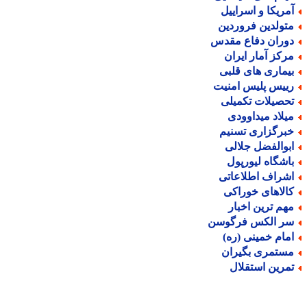
مریکا و اسراییل
تولدین فروردین
وران دفاع مقدس
رکز آمار ایران
یماری های قلبی
ییس پلیس امنیت
حصیلات تکمیلی
یلاد میداوودی
برگزاری تسنیم
بوالفضل جلالی
اشگاه لیورپول
شراف اطلاعاتی
الاهای خوراکی
هم ترین اخبار
ر الکس فرگوسن
مام خمینی (ره)
ستمری بگیران
مرین استقلال