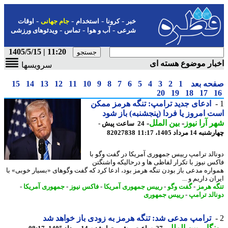
-
-
-
-
خبر
کرونا
استخدام
جام جهانی
اوقات
-
-
-
شرعی
آب و هوا
تماس
ویدئوهای ورزشی
11:20 | 1405/5/15
ار موضوع هسته ای
سرویسها
حه بعد
1
2
3
4
5
6
7
8
9
10
11
12
13
14
15
20
19
18
17
ادعای جدید ترامپ: تنگه هرمز ممکن
 امروز یا فردا (پنجشنبه) باز شود
 آرا نیوز
-
بین الملل
-
24 ساعت پیش -
14 مرداد 1405، 11:17
82027838
الد ترامپ رییس جمهوری آمریکا در گفت وگو با
س نیوز با تکرار لفاظی ها و درحالیکه واشنگتن
اره مدعی باز بودن تنگه هرمز بود، ادعا کرد که گفت وگوهای «بسیار خوبی» با
ن داریم و ...
ه هرمز
-
گفت وگو
-
رییس جمهوری آمریکا
-
فاکس نیوز
-
جمهوری آمریکا
-
الد ترامپ
-
رییس جمهوری
ترامپ مدعی شد: تنگه هرمز به زودی باز خواهد شد
گار
-
بین الملل
-