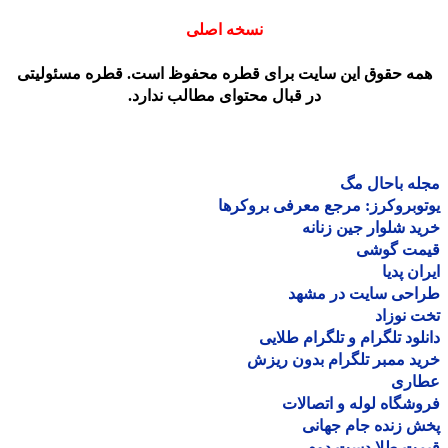
نسخه اصلی
مه حقوق این سایت برای قطره محفوظ است. قطره مسئولیتی
در قبال محتوای مطالب ندارد.
ه باحال مگ
وبروکرز: مرجع معرفی بروکرها
د شلوار جین زنانه
مت گوشی
ان پدیا
احی سایت در مشهد
 نوزاد
لود تلگرام و تلگرام طلایی
د ممبر تلگرام بدون ریزش
اری
شگاه لوله و اتصالات
 زنده جام جهانی
مت طلا دست دوم