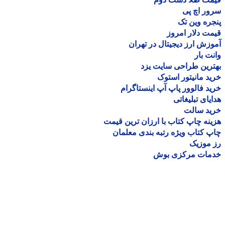
ر اچ پی
ره وین تک
ت دلار امروز
زش ارز دیجیتال در تهران
ت بار
رین طراحی سایت یزد
د مانیتور استوک
د فالوور پاپ آپ اینستاگرام
یای تبلیغاتی
ید سالت
نه چاپ کتاب با ارزان ترین قیمت
 کتاب ویژه رتبه بندی معلمان
موزیک
مات مرکزی بوش