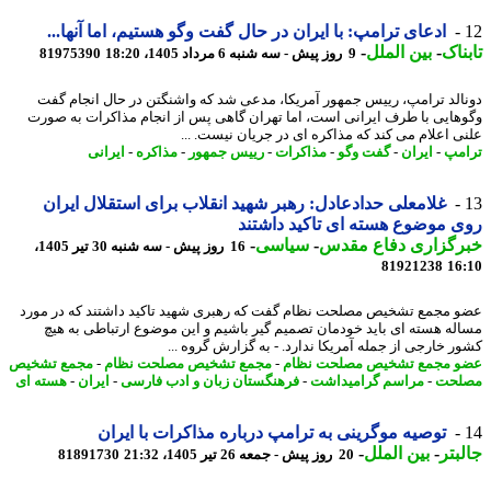
ادعای ترامپ: با ایران در حال گفت وگو هستیم، اما آنها...
ناک
-
بین الملل
-
9 روز پیش - سه شنبه 6 مرداد 1405، 18:20
81975390
الد ترامپ، رییس جمهور آمریکا، مدعی شد که واشنگتن در حال انجام گفت
هایی با طرف ایرانی است، اما تهران گاهی پس از انجام مذاکرات به صورت
ی اعلام می کند که مذاکره ای در جریان نیست. ...
مپ
-
ایران
-
گفت وگو
-
مذاکرات
-
رییس جمهور
-
مذاکره
-
ایرانی
غلامعلی حدادعادل: رهبر شهید انقلاب برای استقلال ایران
 موضوع هسته ای تاکید داشتند
رگزاری دفاع مقدس
-
سیاسی
-
16 روز پیش - سه شنبه 30 تیر 1405،
81921238
16
 مجمع تشخیص مصلحت نظام گفت که رهبری شهید تاکید داشتند که در مورد
له هسته ای باید خودمان تصمیم گیر باشیم و این موضوع ارتباطی به هیچ
ر خارجی از جمله آمریکا ندارد. - به گزارش گروه ...
 مجمع تشخیص مصلحت نظام
-
مجمع تشخیص مصلحت نظام
-
مجمع تشخیص
لحت
-
مراسم گرامیداشت
-
فرهنگستان زبان و ادب فارسی
-
ایران
-
هسته ای
توصیه موگرینی به ترامپ درباره مذاکرات با ایران
بتر
-
بین الملل
-
20 روز پیش - جمعه 26 تیر 1405، 21:32
81891730