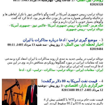
27 ساعت پیش - چهارشنبه 14 مرداد 1405، 08:17
82026
الد ترامپ رییس جمهوری آمریکا در گفت وگو با فاکس نیوز با تکرار لفاظی ها و
الیکه واشنگتن همواره مدعی باز بودن تنگه هرمز بود، ادعا کرد که گفت
ای بسیار خوبی با ایران داریم و تنگه ...
ه هرمز
-
گفت وگو
-
رییس جمهوری آمریکا
-
فاکس نیوز
-
جمهوری آمریکا
-
الد ترامپ
-
رییس جمهوری
موضع گیری ترامپ / ادعا درباره مذاکرات با ایران
ار لحظه ای
-
بین الملل
-
2 روز پیش - سه شنبه 13 مرداد 1405، 00:11
82019
الد ترامپ در پیامی جدید به تندی از روند مذاکرات با ایران انتقاد کرد و مدعی
که مقامات ایرانی در مورد گفتگوها رویکردی متناقض دارند. وی در این متن
ا کرده است که ایران برای دیدار ...
ان
-
مقامات ایرانی
-
دونالد ترامپ
-
مذاکرات
-
ترامپ
-
کرد
-
ادعا
قیمت نفت آمریکا به 80 دلار برگشت!
گزاری بازار
-
اقتصادی
-
3 روز پیش - دوشنبه
82013488
قیمت نفت خام برنت و WTI با کاهشی بیش از 4
دلاری به ترتیب به 83.8 و 80.2 سقوط کردند. این