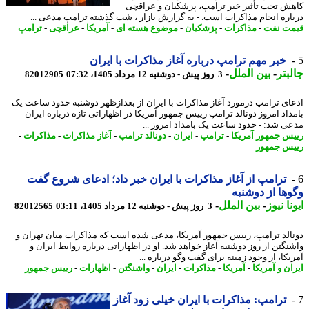
ش تحت تأثیر خبر ترامپ، پزشکیان و عراقچی
اره انجام مذاکرات است. - به گزارش بازار ، شب گذشته ترامپ مدعی ...
ت نفت
-
مذاکرات
-
پزشکیان
-
موضوع هسته ای
-
آمریکا
-
عراقچی
-
ترامپ
خبر مهم ترامپ درباره آغاز مذاکرات با ایران
بتر
-
بین الملل
-
3 روز پیش - دوشنبه 12 مرداد 1405، 07:32
82012905
ای ترامپ درمورد آغاز مذاکرات با ایران از بعدازظهر دوشنبه حدود ساعت یک
داد امروز دونالد ترامپ رییس جمهور آمریکا در اظهاراتی تازه درباره ایران
ی شد: - حدود ساعت یک بامداد امروز ...
س جمهور آمریکا
-
ترامپ
-
ایران
-
دونالد ترامپ
-
آغاز مذاکرات
-
مذاکرات
-
س جمهور
ترامپ از آغاز مذاکرات با ایران خبر داد؛ ادعای شروع گفت
ها از دوشنبه
نا نیوز
-
بین الملل
-
3 روز پیش - دوشنبه 12 مرداد 1405، 03:11
82012565
الد ترامپ، رییس جمهور آمریکا، مدعی شده است که مذاکرات میان تهران و
نگتن از روز دوشنبه آغاز خواهد شد. او در اظهاراتی درباره روابط ایران و
کا، از وجود زمینه برای گفت وگو درباره ...
ن و آمریکا
-
آمریکا
-
مذاکرات
-
ایران
-
واشنگتن
-
اظهارات
-
رییس جمهور
ترامپ: مذاکرات با ایران خیلی زود آغاز