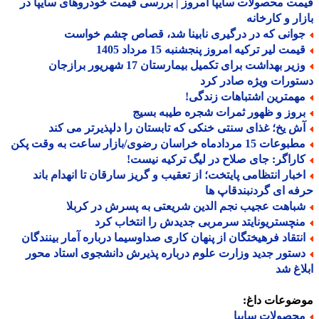
ت محصولات سایپا امروز | بررسی قیمت خودروهای سایپا در
ار و کارخانه
وانی که در درگیری نابینا شد، قصاص چشم خواست
مت لیر ترکیه امروز پنجشنبه 15 مرداد 1405
وزیر بهداشت برای تکمیل بیمارستان 17 شهریور برازجان
ورات ویژه صادر کرد
همترین اشتباهات زندگی!
روز و ظهور ثمرات شجره طیبه بسیج
ش یخ؛ غذای سنتی خنکی که تابستان را دلپذیرتر می کند
عات 15 مردادماه خراسان رضوی/بازار ساعت به وقت پکن
اراگر: جای صلاح در لیگ ترکیه نیست!
خبار انتظامی پایتخت؛ از تعقیب و گریز سارقان تا انهدام باند
ه ای گردنبندقاپ ها
باهت عجیب نجم الدین شریعتی به پسرش در کربلا
نچستریونایتد سرمربی جدیدش را انتخاب کرد
نتقاد فرهیختگان از پنهان کاری صداوسیما درباره آمار بینندگان
ستور جدید وزارت علوم درباره پذیرش دانشجوی استاد محور
اغ شد
ضوعات داغ:
حصولات سایپا