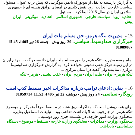
گزارش پارسینه به نقل از نیویورک تایمز، موگرینی که پیش تر به عنوان مسئول
ست خارجی اتحادیه اروپا نقش کلیدی در امضای توافق هسته ای با جمهوری
ایران در سال 2015 ایفا کرد، - مسئول ...
دیه اروپا
-
سیاست خارجی
-
جمهوری اسلامی
-
اتحادیه
-
موگرینی
-
ایران
-
ش
مدیریت تنگه هرمز، حق مسلم ملت ایران
رگزاری صداوسیما
-
سیاسی
-
20 روز پیش - جمعه 26 تیر 1405، 15:45
81889
م جمعه مدیریت تنگه هرمز را حق مسلم ملت ایران دانست و گفت: مردم ایران
این زمینه هرگز عقب نشینی نخواهند کرد. به گزارش خبرگزاری صداوسیما
زی؛ نماینده ولی ّفقیه در استان مرکزی ...
ه هرمز
-
ایران
-
ملت ایران
-
مردم ایران
-
عقب نشینی
-
هرمز
-
تنگه
بقایی: ادعای ترامپ درباره مذاکرات اخیر مسقط کذب است
گار
-
سیاسی
-
24 روز پیش - دوشنبه 22 تیر 1405، 11:52
81859734
ی همه روشن است که مذاکرات روز شنبه در مسقط صرفاً متمرکز بر موضوع
تنگه هرمز، در چارچوب بند 5 یادداشت تفاهم، بود. - تبلیغات اسماعیل بقایی،
گوی وزارت امور خارجه، در نشست خبری روز دوشنبه ...
گوی وزارت
-
مذاکرات
-
سخنگوی وزارت خارجه
-
مسقط
-
موضوع
-
دستگاه
لماسی
-
یادداشت