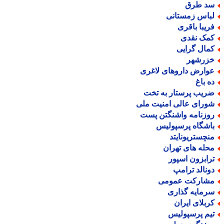
د طرق
باس زمستانی
ریبا باقری
مک نقدی
مال گرایی
زرشهر
وارض داروهای لاغری
ه باغ
ریب پرستار به تخت
ورای عالی امنیت ملی
وزنامه واشنگتن پست
اشگاه پرسپولیس
نچستریونایتد
حله های تهران
رابزون اسپور
ونالد ترامپ
شارکت عمومی
رمایه گذاری
ربلای ایران
یم پرسپولیس