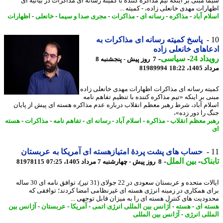
ا مبنی بر اینکه تیم مذاکره کننده با کمیته رسانه ای مذاکرات در بیانیه ای
ارات مهدی خانعلی زاده، - کمیته ...
م آباد
-
مذاکره
-
رسانه ای
-
مذاکرات
-
مجری صدا و سیما
-
خانعلی
-
اظهارات
پاسخ کمیته رسانه ای مذاکرات به
اهای خانعلی زاده
اد 24
-
سیاسی
-
7 روز پیش - پنجشنبه 8
1، 18:22
81989994
ته رسانه ای مذاکرات اظهارات مهدی خانعلی زاده
ی بر اینکه «تیم مذاکره کننده با تنظیم تفاهم نامه
ام آباد، شرط رهبر معظم انقلاب درباره عدم مذاکره هسته ای پیش از پایان
 را دور زده»،
ر معظم انقلاب
-
مذاکره
-
اسلام آباد
-
رسانه ای
-
تفاهم نامه
-
مذاکرات
-
هسته
حساب های پشت پردهٔ امتیازهسته ای آمریکا به عربستان
ناک
-
بین الملل
-
8 روز پیش - چهارشنبه 7 مرداد 1405، 07:25
81978115
ایالات متحده و عربستان سعودی در 22 جولای (31 تیر)، توافق نامه ای 30 ساله
ی همکاری در زمینه انرژی هسته ای غیرنظامی امضا کردند؛ توافقی که
ودیت های کنترل هسته ای را به میزان قابل توجهی ...
ه ای
-
هسته
-
آژانس بین المللی انرژی اتمی
-
آمریکا
-
عربستان
-
آژانس بین
للی انرژی
-
آژانس بین المللی