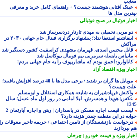
ایب
ینک آفتابی هوشمند چیست؟ + راهنمای کامل خرید و معرفی
ترین مدل ها
بار فوتبال در صبح فوتبالی
و مربی تحمیلی به مهدی تارتار دردسرساز شد
اینفانتینو استعفا نداد؛ پیشنهاد برگزاری فینال جام جهانی ۲۰۳۰ در
اکش
اتل محسن اسدی، قهرمان مشهدی کراسفیت کشور دستگیر شد
اتیاس یایسله سرمربی تیم فوتبال نیوکاسل شد
اناوارو: احمق بودم که ماشاریپوف را به جام جهانی بردم!
بار ویژه
اقتصاد آزاد
موبایل ها گران تر شدند / برخی مدل ها تا 40 درصد افزایش یافتند؛
ت چیست؟
اکنش فریادشیران به شایعه همکاری استقلال و ابومسلم
کس| هویدا و همسرش، لیلا امامی در روز اول ماه عسل؛ سال
13
لیست قیمت اجاره مسکن در پاسداران | رهن و اجاره آپارتمان 2
ابه در این منطقه چقدر هزینه دارد؟
رخواست بازنشستگان از تامین اجتماعی / جریمه تأخیر معوقات را
 بپردازید
بار ویژه
و قیمت خودرو | چرخان