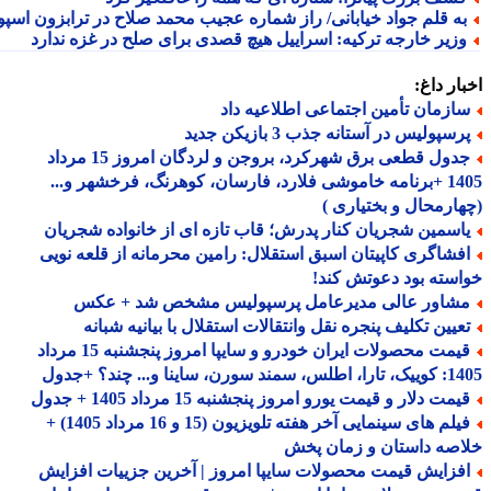
ه قلم جواد خیابانی/ راز شماره عجیب محمد صلاح در ترابزون اسپور
زیر خارجه ترکیه: اسراییل هیچ قصدی برای صلح در غزه ندارد
ار داغ:
ازمان تأمین اجتماعی اطلاعیه داد
سپولیس در آستانه جذب 3 بازیکن جدید
جدول قطعی برق شهرکرد، بروجن و لردگان امروز 15 مرداد
1405 +برنامه خاموشی فلارد، فارسان، کوهرنگ، فرخشهر و...
ارمحال و بختیاری )
اسمین شجریان کنار پدرش؛ قاب تازه ای از خانواده شجریان
فشاگری کاپیتان اسبق استقلال: رامین محرمانه از قلعه نویی
سته بود دعوتش کند!
شاور عالی مدیرعامل پرسپولیس مشخص شد + عکس
عیین تکلیف پنجره نقل وانتقالات استقلال با بیانیه شبانه
قیمت محصولات ایران خودرو و سایپا امروز پنجشنبه 15 مرداد
 سورن، ساینا و... چند؟ +جدول
مت دلار و قیمت یورو امروز پنجشنبه 15 مرداد 1405 + جدول
فیلم های سینمایی آخر هفته تلویزیون (15 و 16 مرداد 1405) +
صه داستان و زمان پخش
فزایش قیمت محصولات سایپا امروز | آخرین جزییات افزایش