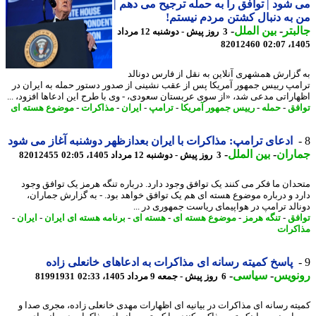
شود | توافق را به حمله ترجیح می دهم |
به دنبال کشتن مردم نیستم!
بتر
-
بین الملل
-
3 روز پیش - دوشنبه 12 مرداد
82012460
1405
گزارش همشهری آنلاین به نقل از فارس دونالد
مپ رییس جمهور آمریکا پس از عقب نشینی از صدور دستور حمله به ایران در
اراتی مدعی شد، «از سوی عربستان سعودی، - وی با طرح این ادعاها افزود، ...
فق
-
حمله
-
رییس جمهور آمریکا
-
ترامپ
-
ایران
-
مذاکرات
-
موضوع هسته ای
ادعای ترامپ: مذاکرات با ایران بعدازظهر دوشنبه آغاز می شود
اران
-
بین الملل
-
3 روز پیش - دوشنبه 12 مرداد 1405، 02:05
82012455
دان ما فکر می کنند یک توافق وجود دارد. درباره تنگه هرمز یک توافق وجود
د و درباره موضوع هسته ای هم یک توافق خواهد بود. - به گزارش جماران،
الد ترامپ در هواپیمای ریاست جمهوری در ...
فق
-
تنگه هرمز
-
موضوع هسته ای
-
هسته ای
-
برنامه هسته ای ایران
-
ایران
-
کرات
پاسخ کمیته رسانه ای مذاکرات به ادعاهای خانعلی زاده
نویس
-
سیاسی
-
6 روز پیش - جمعه 9 مرداد 1405، 02:33
81991931
ته رسانه ای مذاکرات در بیانیه ای اظهارات مهدی خانعلی زاده، مجری صدا و