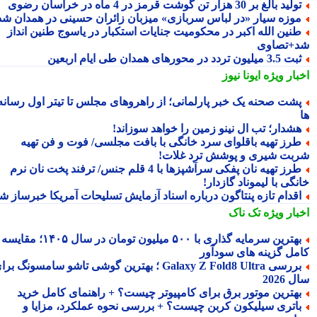
لید بالغ بر 30 هزار تن گوشت قرمز در 4 ماه در خراسان رضوی
وزه سیار «در لباس سربازی» میزبان زائران حسینی در همدان شد
نین الله اکبر در محکومیت جنایات استکبار در یاسوج طنین انداز
+تصاوی
3.5 میلیون تردد در محورهای همدان طی ایام اربعین
بار ویژه
ایونا نیوز
شت صحنه یک خبر پارلمانی؛ از راهروهای مجلس تا تیتر اول رسانه
شدار؛ تب ال نینو زمین را خواهد سوزاند!
رز تهیه باقلوای سرد خانگی با بافت مجلسی/ فوت و فن تهیه
بت شیری و پوشش ترد غلات!
طرز تهیه نان پفکی سرآشپزها با 4 قلم جنس/ ترفند پخت نان نرم
گی با لیموناد گازدار!
قدام تازه پنتاگون درباره اسناد آزمایش تسلیحات آمریکا خبرساز شد
بار ویژه
تک ناک
بهترین سرمایه گذاری با ۵۰۰ میلیون تومان در سال ۱۴۰۵؛ مقایسه
مل گزینه های سودآور
بررسی Galaxy Z Fold8 Ultra ؛ بهترین گوشی تاشو سامسونگ برای
2026
هترین موتور برق برای کامپیوتر چیست؟ + راهنمای کامل خرید
اتری سیلیکون کربن چیست؟ + بررسی نحوه عملکرد، مزایا و