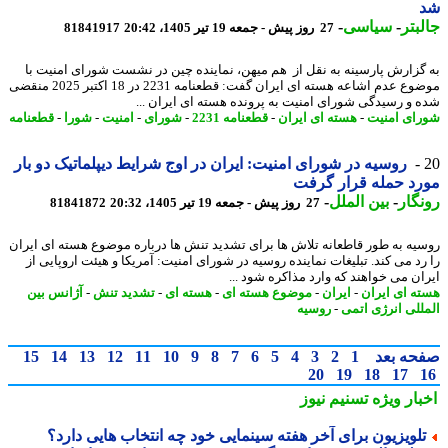
بتر
-
سیاسی
-
27 روز پیش - جمعه 19 تیر 1405، 20:42
81841917
گزارش پارسینه به نقل از هم میهن، نماینده چین در نشست شورای امنیت با
موضوع عدم اشاعه هسته ای ایران گفت: قطعنامه 2231 در 18 اکتبر 2025 منقضی
 و رسیدگی شورای امنیت به پرونده هسته ای ایران ...
ای امنیت
-
هسته ای ایران
-
قطعنامه 2231
-
شورای
-
امنیت
-
شورا
-
قطعنامه
روسیه در شورای امنیت: ایران در اوج شرایط دیپلماتیک دو بار
د حمله قرار گرفت
گار
-
بین الملل
-
27 روز پیش - جمعه 19 تیر 1405، 20:32
81841872
یه به طور قاطعانه تلاش ها برای تشدید تنش ها درباره موضوع هسته ای ایران
رد می کند. تبلیغات نماینده روسیه در شورای امنیت: آمریکا و هیئت اروپایی از
ان می خواهند که وارد مذاکره شود ...
ه ای ایران
-
ایران
-
موضوع هسته ای
-
هسته ای
-
تشدید تنش
-
آژانس بین
للی انرژی اتمی
-
روسیه
حه بعد
1
2
3
4
5
6
7
8
9
10
11
12
13
14
15
20
19
18
17
بار ویژه
تسنیم نیوز
لویزیون برای آخر هفته سینمایی خود چه انتخاب هایی دارد؟