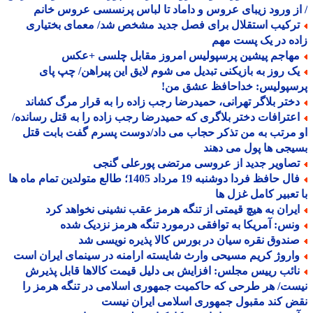
ز ورود زیبای عروس و داماد تا لباس پرنسسی عروس خانم
رکیب استقلال برای فصل جدید مشخص شد/ معمای بختیاری
ه در یک پست مهم
هاجم پیشین پرسپولیس امروز مقابل چلسی +عکس
ک روز به بازیکنی تبدیل می شوم لایق این پیراهن/ چپ پای
سپولیس: خداحافظ عشق من!
ختر بلاگر تهرانی، حمیدرضا رجب زاده را به قرار مرگ کشاند
عترافات دختر بلاگری که حمیدرضا رجب زاده را به قتل رسانده/
مرتب به من تذکر حجاب می داد/دوست پسرم گفت بابت قتل
جی ها پول می دهند
صاویر جدید از عروسی مرتضی پورعلی گنجی
فال حافظ فردا دوشنبه 19 مرداد 1405؛ طالع متولدین تمام ماه ها
تعبیر کامل غزل ها
یران به هیچ قیمتی از تنگه هرمز عقب نشینی نخواهد کرد
نس: آمریکا به توافقی درمورد تنگه هرمز نزدیک شده
ندوق نقره سیان در بورس کالا پذیره نویسی شد
اروژ کریم مسیحی وارث شایسته ارامنه در سینمای ایران است
ائب رییس مجلس: افزایش بی دلیل قیمت کالاها قابل پذیرش
ت/ هر طرحی که حاکمیت جمهوری اسلامی در تنگه هرمز را
 کند مقبول جمهوری اسلامی ایران نیست