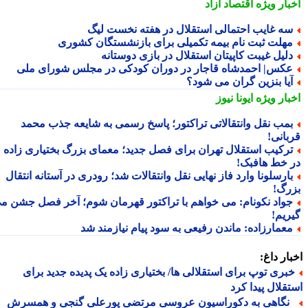
بار ویژه
اقتصاد آزاد
ه غایب احتمالی استقلال در هفته نخست لیگ
هلت ثبت نام بیمه تکمیلی برای بازنشستگان کشوری
لیل غیبت کاپیتان استقلال در بازی دوستانه
کس| احمدشاه قاجار در دوران کودکی در مجلس شورای ملی
یا بنزین گران می شود؟
بار ویژه
ایونا نیوز
مب نقل وانتقالاتی تراکتور؛ پاسخ رسمی به شایعه جذب محمد
بانی!
رکیب استقلال تهران برای فصل جدید؛ معمای بزرگ بختیاری زاده
 خط هافبک!
ارسلونا وارد فاز نهایی نقل وانتقالات شد؛ رودری در آستانه انتقال
رگ!
واد نکونام: می خواهم با تراکتور قهرمان شوم؛ آخر فصل جشن می
ریم!
عمارزاده: ماندن رفیعی به سود پیام نیازمند شد
ار داغ:
بری توپ برای استقلالی ها/ بختیاری زاده یک پدیده جدید برای
قلال پیدا کرد
گاهی به دکوراسیون عروسی مرتضی پورعلی گنجی و همسرش