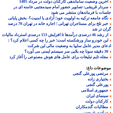
خرین وضعیت ساماندهی کارکنان دولت در مرداد 1405
ردار قریشی: تصاویر حضور امام سیدمجتبی خامنه ای در
ات با فرماندهان منتشر می شود
گاه جامعه ترکیه به اولویت خود؛ آزادی یا امنیت؟- بخش پایانی
خبر تلخ برای مستاجران تهرانی ؛ اجاره خانه در تهران 70 درصد
ن تر شد
 46 درصدی درآمدها تا افزایش 153 درصدی استرداد مالیات
ین خودرو ساز ورشکسته است؛ خبر را چه کسی اعلام کرد؟ |
ای مدیر عامل سایپا به وضعیت مالی این شرکت
ه بلایی سر سیستم ایمنی می آورد؟
جله تایم تبلیغات برای عامل های هوش مصنوعی را آغاز کرد
ضوعات داغ:
رتضی پورعلی گنجی
ختیاری زاده
ورعلی گنجی
مهوری اسلامی
ینمای ایران
ارکنان دولت
طالبات گندمکاران
راسم عروسی