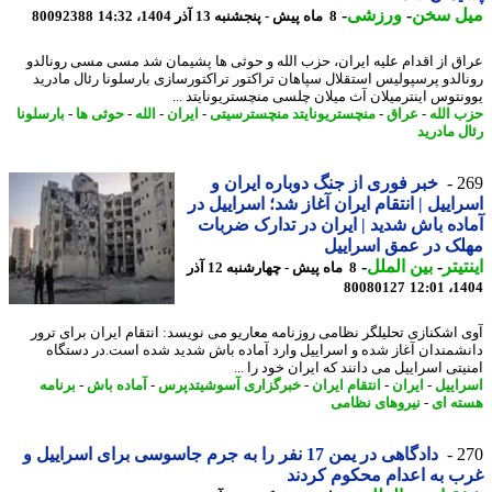
ل سخن
-
ورزشی
-
8 ماه پیش - پنجشنبه 13 آذر 1404، 14:32
80092388
ق از اقدام علیه ایران، حزب الله و حوثی ها پشیمان شد مسی مسی رونالدو
الدو پرسپولیس استقلال سپاهان تراکتور تراکتورسازی بارسلونا رئال مادرید
نتوس اینترمیلان آث میلان چلسی منچستریونایتد ...
 الله
-
عراق
-
منچستریونایتد منچسترسیتی
-
ایران
-
الله
-
حوثی ها
-
بارسلونا
ل مادرید
2
خبر فوری از جنگ دوباره ایران و
اییل | انتقام ایران آغاز شد؛ اسراییل در
ده باش شدید | ایران در تدارک ضربات
ک در عمق اسراییل
یتر
-
بین الملل
-
8 ماه پیش - چهارشنبه 12 آذر
80080127
1404
 اشکنازی تحلیلگر نظامی روزنامه معاریو می نویسد: انتقام ایران برای ترور
شمندان آغاز شده و اسراییل وارد آماده باش شدید شده است.در دستگاه
تی اسراییل می دانند که ایران خود را ...
اییل
-
ایران
-
انتقام ایران
-
خبرگزاری آسوشیتدپرس
-
آماده باش
-
برنامه
ه ای
-
نیروهای نظامی
2
دادگاهی در یمن 17 نفر را به جرم جاسوسی برای اسراییل و
 به اعدام محکوم کردند