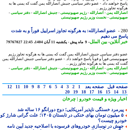
خ خواهند داد. - عضو دفتر سیاسی جنبش انصارالله یمن گفت که یمنی ها به
نه تجاوز رژیم ...
ارالله یمن
-
انصارالله
-
رژیم صهیونیستی
-
جنبش انصارالله
-
دفتر سیاسی
-
ونیستی
-
نخست وزیر رژیم صهیونیستی
2
عضو انصارالله: به هرگونه تجاوز اسراییل فوراً و به شدت
خ می دهیم
 آنلاین
-
بین الملل
-
9 ماه پیش - یکشنبه 11 آبان 1404، 22:45
79767027
 دفتر سیاسی جنبش انصارالله یمن گفت که یمنی ها به هرگونه تجاوز رژیم
ونیستی فوراً و قویاً پاسخ خواهند داد. - عضو دفتر سیاسی جنبش انصارالله یمن
 که یمنی ها به هرگونه تجاوز رژیم ...
ارالله یمن
-
انصارالله
-
رژیم صهیونیستی
-
جنبش انصارالله
-
دفتر سیاسی
-
ونیستی
-
نخست وزیر رژیم صهیونیستی
حه قبل
صفحه بعد
1
2
3
4
5
6
7
8
9
10
11
12
20
19
18
17
16
15
14
بار ویژه
و قیمت خودرو | چرخان
یرمرد خستگی ناپذیر آمریکایی؛ دوج دورانگو ۱۶ ساله شد
۵ میلیون تومان بهای خنکی در تابستان ۱۴۰۵؛ علت گرانی شارژ کولر
درو چیست؟
هش در نوسازی خودروهای فرسوده با اصلاحیه جدید آیین نامه