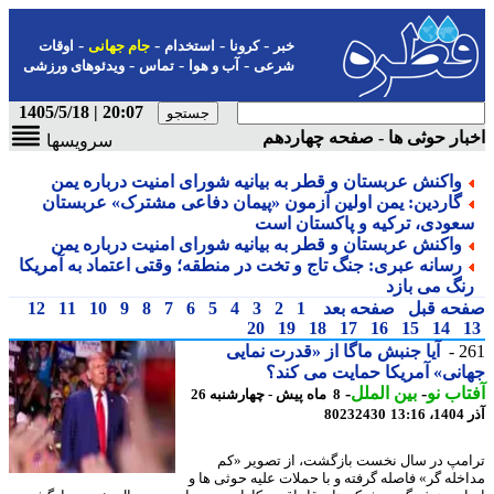
-
-
-
-
خبر
کرونا
استخدام
جام جهانی
اوقات
-
-
-
شرعی
آب و هوا
تماس
ویدئوهای ورزشی
20:07 | 1405/5/18
ار حوثی ها - صفحه چهاردهم
سرویسها
واکنش عربستان و قطر به بیانیه شورای امنیت درباره یمن
گاردین: یمن اولین آزمون «پیمان دفاعی مشترک» عربستان
عودی، ترکیه و پاکستان است
واکنش عربستان و قطر به بیانیه شورای امنیت درباره یمن
رسانه عبری: جنگ تاج و تخت در منطقه؛ وقتی اعتماد به آمریکا
نگ می بازد
حه قبل
صفحه بعد
1
2
3
4
5
6
7
8
9
10
11
12
20
19
18
17
16
15
14
2
آیا جنبش ماگا از «قدرت نمایی
نی» آمریکا حمایت می کند؟
اب نو
-
بین الملل
-
8 ماه پیش - چهارشنبه 26
13
80232430
مپ در سال نخست بازگشت، از تصویر «کم
خله گر» فاصله گرفته و با حملات علیه حوثی ها و