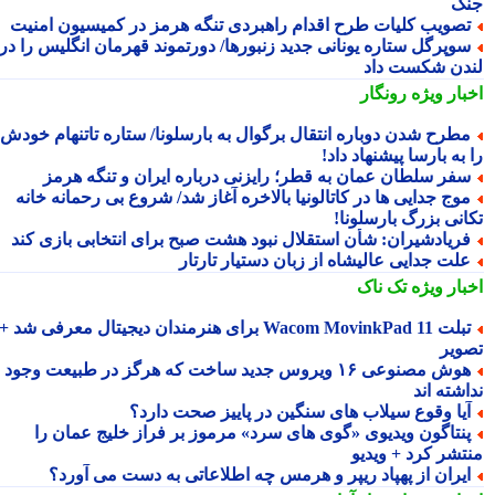
گ
صویب کلیات طرح اقدام راهبردی تنگه هرمز در کمیسیون امنیت
وپرگل ستاره یونانی جدید زنبورها/ دورتموند قهرمان انگلیس را در
دن شکست داد
بار ویژه
رونگار
طرح شدن دوباره انتقال برگوال به بارسلونا/ ستاره تاتنهام خودش
به بارسا پیشنهاد داد!
فر سلطان عمان به قطر؛ رایزنی درباره ایران و تنگه هرمز
وج جدایی ها در کاتالونیا بالاخره آغاز شد/ شروع بی رحمانه خانه
انی بزرگ بارسلونا!
ریادشیران: شأن استقلال نبود هشت صبح برای انتخابی بازی کند
لت جدایی عالیشاه از زبان دستیار تارتار
بار ویژه
تک ناک
تبلت Wacom MovinkPad 11 برای هنرمندان دیجیتال معرفی شد +
ویر
هوش مصنوعی ۱۶ ویروس جدید ساخت که هرگز در طبیعت وجود
شته اند
یا وقوع سیلاب های سنگین در پاییز صحت دارد؟
نتاگون ویدیوی «گوی های سرد» مرموز بر فراز خلیج عمان را
تشر کرد + ویدیو
یران از پهپاد ریپر و هرمس چه اطلاعاتی به دست می آورد؟