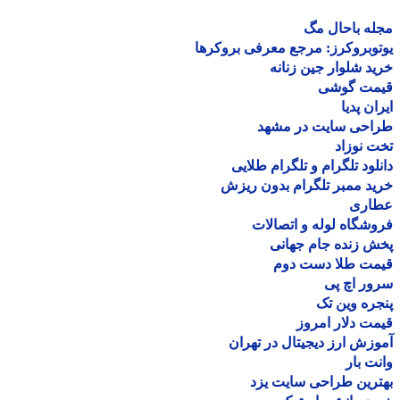
ه باحال مگ
وبروکرز: مرجع معرفی بروکرها
د شلوار جین زنانه
مت گوشی
ان پدیا
احی سایت در مشهد
 نوزاد
لود تلگرام و تلگرام طلایی
د ممبر تلگرام بدون ریزش
اری
شگاه لوله و اتصالات
 زنده جام جهانی
مت طلا دست دوم
ر اچ پی
ره وین تک
ت دلار امروز
زش ارز دیجیتال در تهران
ت بار
رین طراحی سایت یزد