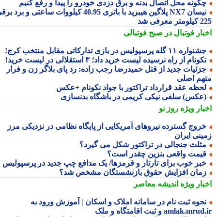
گونه محل اتصال بدنه و برق دزدی خودرو را پیدا و رفع کنیم
نیسان NX7 پلاگین هیبرید با باتری 40.95 کیلووات ساعتی و برد برقی
 معرفی شد
بار فوتبال در صبح فوتبالی
نواره ۱۱ گله پرسپولیس در بازی تدارکاتی مقابل منتخب کرج!
کونام از راه نرسیده لیست خرید داد؛ ۳ استقلالی در لیست خرید!
زئیات جدید از قتل حمیدرضا رجب زاده: رد پای بلاگر زن و فرار
هم اصلی
حظه عقد قرارداد تراکتور با جواد نکونام +عکس
عکس) سلفی نیکی کریمی در باشگاه بدنسازی
بار ویژه
روز نو
روج گسترده نیروهای آمریکایی از پایگاه نظامی در نزدیکی مرز
ینی ایران
ثلث جنجالی در تراکتور شکل می گیرد؟
یمت واقعی بنزین چقدر است؟
بر خوب برای تارتار و قرمزها/ یک مدافع چپ جدید در پرسپولیس
مان افزایش حقوق بازنشستگان مشخص شد؟
بار ویژه
اندیشه معاصر
حوه ثبت نام در سامانه املاک و اسکان | آموزش ورود به
amlak.mr و ثبت اقامتگاه و ملک