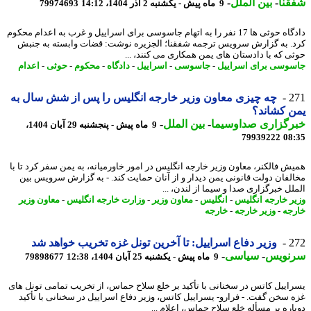
نا
-
بین الملل
-
9 ماه پیش - یکشنبه 2 آذر 1404، 14:12
79974693
دادگاه حوثی ها 17 نفر را به اتهام جاسوسی برای اسراییل و غرب به اعدام محکوم
. به گزارش سرویس ترجمه شفقنا؛ الجزیره نوشت: قضات وابسته به جنبش
ی که با دادستان های یمن همکاری می کنند، ...
وسی برای اسراییل
-
جاسوسی
-
اسراییل
-
دادگاه
-
محکوم
-
حوثی
-
اعدام
2
چه چیزی معاون وزیر خارجه انگلیس را پس از شش سال به
 کشاند؟
رگزاری صداوسیما
-
بین الملل
-
9 ماه پیش - پنجشنبه 29 آبان 1404،
79939222
08
ش فالکنر، معاون وزیر خارجه انگلیس در امور خاورمیانه، به یمن سفر کرد تا با
لفان دولت قانونی یمن دیدار و از آنان حمایت کند. - به گزارش سرویس بین
لل خبرگزاری صدا و سیما از لندن، ...
ر خارجه انگلیس
-
انگلیس
-
معاون وزیر
-
وزارت خارجه انگلیس
-
معاون وزیر
جه
-
وزیر خارجه
-
خارجه
2
وزیر دفاع اسراییل: تا آخرین تونل غزه تخریب خواهد شد
نویس
-
سیاسی
-
9 ماه پیش - یکشنبه 25 آبان 1404، 12:38
79898677
اییل کاتس در سخنانی با تأکید بر خلع سلاح حماس، از تخریب تمامی تونل های
 سخن گفت. - فرارو- یسراییل کاتس، وزیر دفاع اسراییل در سخنانی با تأکید
اره بر مسأله خلع سلاح حماس، اعلام ...