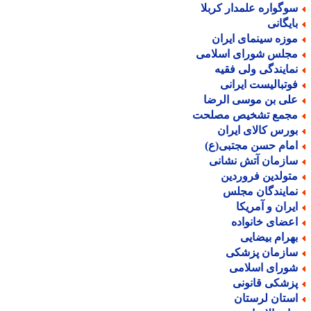
وگواره علمدار کربلا
ایگانی
وزه سینمای ایران
جلس شورای اسلامی
مایندگی ولی فقیه
وتبالیست ایرانی
لی بن موسی الرضا
جمع تشخیص مصلحت
ورس کالای ایران
مام حسن مجتبی(ع)
ازمان آتش نشانی
تولدین فروردین
مایندگان مجلس
یران و آمریکا
عضای خانواده
هرام بیضایی
ازمان پزشکی
ورای اسلامی
زشکی قانونی
ستان لرستان