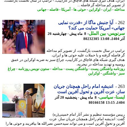
ان، هدف گیری شبکه های قاچاق در کاراییب، - ترامپ در سال نخست بازگشت،
تصویر کم مداخله گر فاصله ...
خله
-
ایران
-
اوکراین
-
حوثی ها
-
آمریکا
-
فاصله
-
جهانی
2
آیا جنبش ماگا از «قدرت نمایی
نی» آمریکا حمایت می کند؟
نویس
-
بین الملل
-
8 ماه پیش - چهارشنبه 26
13
80232305
مپ در سال نخست بازگشت، از تصویر کم مداخله
فاصله گرفته و با حملات علیه حوثی ها و ایران،
 گیری شبکه های قاچاق در کاراییب، چراغ سبز به ضربه اوکراین در عمق
یه و تهدید مداخله در نیجریه،
نامه واشنگتن پست
-
واشنگتن پست
-
مداخله
-
ستون نویس روزنامه
-
چراغ
-
واشنگتن
-
اوکراین
2
اندیشه امام راحل همچنان جریان
، عزت آفرین و تحول آفرین است
نا
-
سیاسی
-
8 ماه پیش - پنجشنبه 20 آذر
80166158
1404
س مؤسسه تنظیم و نشر آثار امام خمینی(ره)
: اندیشه امام راحل همچنان جریان ساز، عزت
ین و تحول آفرین است و می تواند سیدحسن نصرالله ها بیافریند و حوثی ها را