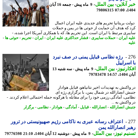
 آنلاین
-
بین الملل
-
9 ماه پیش - جمعه 16 آبان
79806315
1404
ت بریتانیا تحریم های جدیدی علیه ایران اعمال
 که هدف آن حمایت از حوثی ها در یمن و حملات
بری مرتبط با ایران است. این تحریم ها، که با همکاری آمریکا اجرا شده، -
ه ایران
-
حملات سایبری
-
فشار حداکثری علیه ایران
-
ایران
-
تحریم
-
حوثی ها
-
ه
2
رژه نظامی قبایل یمنی در صف نبرد
اسراییل
ارنیوز
-
بین الملل
-
9 ماه پیش - سه شنبه 13
14:57
79783478
واکنش به تهدیدات اخیر نتانیاهو، قبایل هوادار
ش انصارالله در شمال یمن، با برگزاری رژه ای
می، آمادگی رزمی خود را برای مقابله با هرگونه حمله احتمالی اعلام کردند. -
اکنش به ...
ش انصارالله
-
انصارالله
-
قبایل
-
آمادگی
-
هوادار
-
نظامی
-
برگزار
2
اعتراف رسانه عبری به ناکامی رژیم صهیونیستی در ترور
ر انصارالله یمن
یم نیوز
-
بین الملل
-
9 ماه پیش - دوشنبه 12 آبان 1404، 21:10
79776598