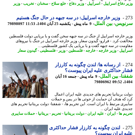
ر دفاع اسراییل
-
اسراییل
-
وزیر دفاع
-
خلع سلاح
-
سخنان
-
تخریب
-
وزیر
2
وزیر خارجه اسراییل: در سه جبهه در حال جنگ هستیم
نویس
-
بین الملل
-
9 ماه پیش - یکشنبه 25 آبان 1404، 11:53
79898097
ر خارجه اسراییل از جنگ در سه جبهه سخن گفت و با برپایی دولت فلسطین
لفت کرد. - فرارو- گیدون سعار، وزیر خارجه اسراییل در جنگ با نیروهای
ومت در سه جبهه گفت و با برپایی یک کشور فلسطینی ...
اییل
-
وزیر خارجه
-
خارجه
-
فلسطین
-
وزیر
-
فلسطینی
-
گیدون سعار
2
از رسانه ها/ لندن چگونه به کارزار
ر حداکثری علیه ایران پیوست؟
نا
-
بین الملل
-
9 ماه پیش - جمعه 16 آبان
79806962
1404
ت بریتانیا تحریم های جدیدی علیه ایران اعمال
 که هدف آن حمایت از حوثی ها در یمن و حملات
بری مرتبط با ایران است. این تحریم ها، - شفقنا- دولت بریتانیا تحریم های
ی علیه ایران ...
یم ها
-
ایران
-
علیه ایران
-
دولت بریتانیا
-
تحریم
-
بریتانیا
-
حملات سایبری
2
لندن چگونه به کارزار فشار حداکثری
ه ایران پیوست؟