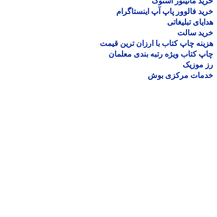
د مانیتور استوک
د فالوور پاپ آپ اینستاگرام
یای تبلیغاتی
ید سالت
نه چاپ کتاب با ارزان ترین قیمت
 کتاب ویژه رتبه بندی معلمان
موزیک
مات مرکزی بوش