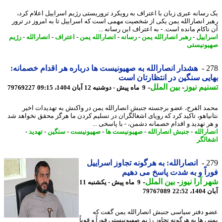
رسانه عبری زبان با اعتراف به رویکرد تروریستی رژیم اسراییل اعلام کرد،
ر انصارالله یمن یکی از شخصیت مهمی است که اسراییل تا به امروز در ترور
ناکام مانده است. - به اعتراف این رسانه ...
اییل
-
رهبر انصارالله یمن
-
رسانه
-
انصارالله یمن
-
اعتراف
-
انصارالله
-
رژیم
ونیستی
2
هشدار انصارالله به صهیونیست ها درباره هر اقدام خصمانه:
یی سنگین در انتظارتان است
یم نیوز
-
بین الملل
-
9 ماه پیش - دوشنبه 12 آبان 1404، 09:15
79769227
د الفرح، عضو برجسته جنبش انصارالله یمن در واکنش به تهدیدات اخیر
نیاهو، تاکید کرد که رویای اشغالگران در تسلیم کردن ما هرگز محقق نخواهد شد
ر تهدید و اقدام خصمانه دشمن، - با پاسخی ...
ارالله
-
جنبش انصارالله
-
صهیونیست ها
-
صهیونیست
-
سنگین
-
تهدید
-
الگر
2
انصارالله: به هرگونه تجاوز اسراییل
اً و به شدت پاسخ می دهیم
 آرا نیوز
-
بین الملل
-
9 ماه پیش - یکشنبه 11
22:52
79767089
 دفتر سیاسی جنبش انصارالله یمن گفت که
ی ها به هرگونه تجاوز رژیم صهیونیستی فوراً و قویاً