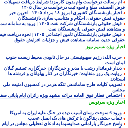
م رسالت درخواست وام بدون کارمزد؛ شرایط دریافت تسهیلات
ض الحسنه، مبلغ و نحوه ثبت درخواست در سال ۱۴۰۵
اخبار بازنشستگان کشوری امروز ۱۸ مرداد ۱۴۰۵ | آخرین خبر
وق، فیش حقوقی، احکام و متناسب سازی بازنشستگان
فیش حقوقی بازنشستگان شرکت نفت ۱۴۰۵ | ورود به سامانه سما
مشاهده فیش حقوقی بازنشستگان نفت
فیش حقوقی بازنشستگان تامین اجتماعی ۱۴۰۵ | نحوه دریافت فیش
وقی جدید، سامانه مشاهده فیش و جزئیات افزایش حقوق
بار ویژه
تسنیم نیوز
زب الله: رژیم صهیونیستی در حال نابودی محیط زیست جنوب
نان است
یدار فرماندار رشت با مدیر و خبرنگاران خبرگزاری تسنیم گیلان
وایت یک روز متفاوت؛ خبرنگاران در کنار پهلوانان و فرشته ها
تادند
صویب کلیات طرح ساماندهی تنگه هرمز در کمسیون امنیت ملی
لس
ختصاص قطار فوق العاده مراغه-مشهد ویژه زائران ایام پایانی صفر
بار ویژه
سرنویس
 6 سوخت رسان آسیب دیده در جنگ علیه ایران به آمریکا
لفات حیثیتی پنتاگون با ترکش های یک ایمیل عجیب
اسخ خبرنگار پارلمانی صداوسیما به ادعای تعطیلی مجلس در ایام