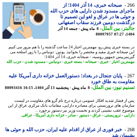
2
صبحانه خبری، 14 آذر 1404؛ از
رای مسدود شدن دارایی های حزب الله
وثی ها در عراق و لغو این تصمیم تا
گذشت دومین فرزند سقاب اصفهانی
بتر
-
بین الملل
-
8 ماه پیش - جمعه 14 آذر
80097957
1404
در بسته خبری پیش رو، مهمترین اخبار 24 ساعت گذشته را با هم مرور می کنیم.
 صبحانه خبری مفید و مختصر را بخوانید. پوتین: دونباس را با زور اسلحه می
مرییس جمهور روسیه، - صبحانه خبری، 14 آذر 1404؛
ترین اخبار
-
خبری
-
صبحانه
-
بسته خبری
-
دونباس
-
مسدود شدن
-
حزب الله
2
پایان جنجال در بغداد؛ دستورالعمل خزانه داری آمریکا علیه
ومت به طاق خورد
یم نیوز
-
بین الملل
-
8 ماه پیش - پنجشنبه 13 آذر 1404، 16:15
80093416
از فشار شدید افکار عمومی درباره درج نام گرو های مقاومت در لیست
مان های تروریستی برای مصادره دارایی، مقامات بانک مرکزی عراق از این
وع عقب نشینی کردند و نخست وزیر نیز دستور برخورد ...
ایی
-
تروریستی
-
عراق
-
دستور
-
صادر
-
خزانه داری آمریکا
-
عراقی
2
خبر فوری از عراق از اقدام علیه ایران، حزب الله و حوثی ها
یمان شد