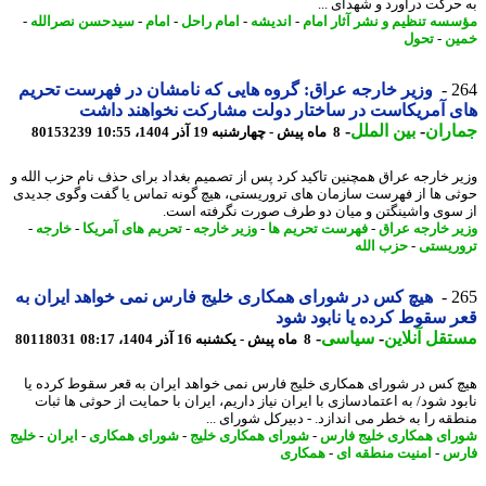
حرکت درآورد و شهدای ...
سه تنظیم و نشر آثار امام
-
اندیشه
-
امام راحل
-
امام
-
سیدحسن نصرالله
-
ن
-
تحول
2
وزیر خارجه عراق: گروه هایی که نامشان در فهرست تحریم
 آمریکاست در ساختار دولت مشارکت نخواهند داشت
اران
-
بین الملل
-
8 ماه پیش - چهارشنبه 19 آذر 1404، 10:55
80153239
ر خارجه عراق همچنین تاکید کرد پس از تصمیم بغداد برای حذف نام حزب الله و
ی ها از فهرست سازمان های تروریستی، هیچ گونه تماس یا گفت وگوی جدیدی
سوی واشینگتن و میان دو طرف صورت نگرفته است.
ر خارجه عراق
-
فهرست تحریم ها
-
وزیر خارجه
-
تحریم های آمریکا
-
خارجه
-
ریستی
-
حزب الله
2
هیچ کس در شورای همکاری خلیج فارس نمی خواهد ایران به
 سقوط کرده یا نابود شود
قل آنلاین
-
سیاسی
-
8 ماه پیش - یکشنبه 16 آذر 1404، 08:17
80118031
 کس در شورای همکاری خلیج فارس نمی خواهد ایران به قعر سقوط کرده یا
ود شود/ به اعتمادسازی با ایران نیاز داریم، ایران با حمایت از حوثی ها ثبات
قه را به خطر می اندازد. - دبیرکل شورای ...
ای همکاری خلیج فارس
-
شورای همکاری خلیج
-
شورای همکاری
-
ایران
-
خلیج
رس
-
امنیت منطقه ای
-
همکاری