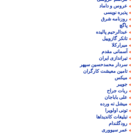
روس و داماد
ذیره نویسی
وزنامه شرق
اگچ
بدالرحیم پالیده
انکر گازوییل
یرارکلا
سمانی مقدم
یراندازی ایران
ردار محمدحسین سپهر
امین معیشت کارگران
یکس
ویبر
بات جراح
لی باباجان
یشل ته ورده
ونی اولویرا
بلیغات کاندیداها
ودگلندام
مر سیووری