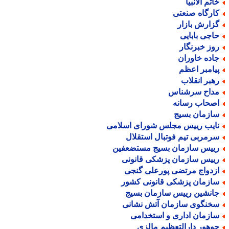
اتم الانبیا
ارگاه صنعتی
زارش بازار
اجی بابایی
وز خبرنگار
اده خاوران
یامبر اعظم
هبر انقلاب
داح سرشناس
صحاب رسانه
ازمان بسیج
ایب رییس مجلس شورای اسلامی
رمربی تیم فوتبال استقلال
ییس سازمان بسیج مستضعفین
ییس سازمان پزشکی قانونی
زدواج مرتضی پورعلی گنجی
ازمان پزشکی قانونی کشور
انشین رییس سازمان بسیج
خنگوی سازمان آتش نشانی
ازمان اداری و استخدامی
وهور دارالتعظیم مالزی