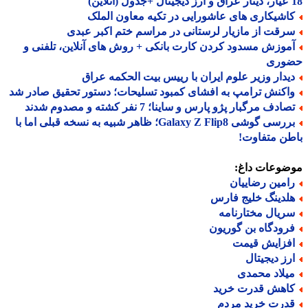
اشیکاری های عاشورایی در تکیه معاون الملک
رقت از مازیار لرستانی در مراسم ختم اکبر عبدی
موزش مسدود کردن کارت بانکی + روش های آنلاین، تلفنی و
وری
یدار وزیر علوم ایران با رییس بیت الحکمه عراق
اکنش ترامپ به افشای کمبود تسلیحات؛ دستور تحقیق صادر شد
ادف مرگبار پژو پارس و ساینا؛ 7 نفر کشته و مصدوم شدند
بررسی گوشی Galaxy Z Flip8؛ ظاهر شبیه به نسخه قبلی اما با
ن متفاوت!
ضوعات داغ:
امین رضاییان
لدینگ خلیج فارس
ریال مختارنامه
رودگاه بن گوریون
فزایش قیمت
رز دیجیتال
یلاد محمدی
اهش قدرت خرید
درت خرید مردم