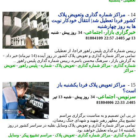
یلی
-
یکشنبه
مراکز شماره گذاری وتعویض پلاک
ر فردا تعطیل شد| انتقال خودکار نوبت
به روز چهارشنبه
گزاری بازار
-
اجتماعی
-
34 روز پیش - شنبه
81804109
س شماره گذاری پلیس راهور فراجا، از تعطیلی
تمامی مراکز شماره گذاری و تعویض پلاک کشور در روز آینده (14 تیرماه) خبر داد. -
گزارش بازار ، سرهنگ محسن باسره، رییس شماره گذاری پلیس راهور ...
ره گذاری
-
مراکز شماره گذاری
-
تعویض پلاک
-
شماره
-
پلیس راهور
-
تعویض
اکز
مراکز تعویض پلاک فردا یکشنبه باز
ت؟
نویس
-
اجتماعی
-
34 روز پیش - شنبه 13 تیر
81804006
1405
پی این تصمیم و به مناسبت برگزاری مراسم
یع پیکر مطهر رهبر شهید و شهدای جنگ رمضان،
می مراکز شماره گذاری و تعویض پلاک وسایل نقلیه در سراسر کشور در روز
اه تعطیل خواهند بود.
ره گذاری
-
مراکز شماره گذاری
-
تعویض پلاک
-
مراسم تشییع پیکر
-
وسایل