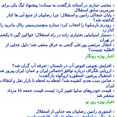
جتبی جباری در آستانه بازگشت به نیمکت؛ پیشنهاد لیگ یکی برای
مربی سابق استقلال
ایان جنجالی رامین و استقلال؛ چرا رضاییان از جمع آبی ها کنار
اشته شد؟
ودری بارسلونا را انتخاب کرد؛ ستاره منچسترسیتی رئال مادرید را
ر زد
ستیار اسپانیایی بختیاری زاده در راه استقلال؛ خواکین گین تا یکشنبه
 تهران
نتقال مرتضی پورعلی گنجی به عراق منتفی شد؛ دلیل جدایی از
طلبه چیست؟
بار ویژه
رونگار
فزایش نجومی قبوض آب در تابستان | تعرفه آب گران شد؟
رزیابی تلگراف درباره توافق احتمالی ایران و عمان/ ایران پیروز شد
ستقبال پرشور: اسطوره اروگوئه بازگشت!
امن بمب بعدی کشیده شد؛/ لحظه به لحظه با بازار نقل و انتقالات
ران
قیمت خودروهای سایپا تغییر کرد؛ لیست قیمت جمعه 16 مرداد
تشر شد
بار ویژه
روز نو
ستوری رامین رضاییان بعد جدایی از استقلال
ار مالی ساماندهی نیروهای شرکتی 16 همت است