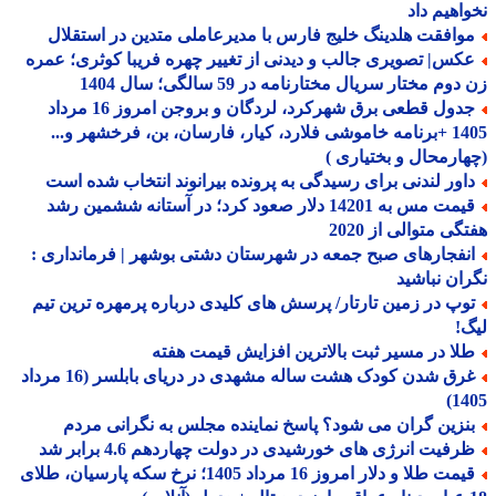
اهیم داد
وافقت هلدینگ خلیج فارس با مدیرعاملی متدین در استقلال
کس| تصویری جالب و دیدنی از تغییر چهره فریبا کوثری؛ عمره
وم مختار سریال مختارنامه در 59 سالگی؛ سال 1404
جدول قطعی برق شهرکرد، لردگان و بروجن امروز 16 مرداد
1405 +برنامه خاموشی فلارد، کیار، فارسان، بن، فرخشهر و...
ارمحال و بختیاری )
اور لندنی برای رسیدگی به پرونده بیرانوند انتخاب شده است
قیمت مس به 14201 دلار صعود کرد؛ در آستانه ششمین رشد
گی متوالی از 2020
نفجارهای صبح جمعه در شهرستان دشتی بوشهر | فرمانداری :
ان نباشید
وپ در زمین تارتار/ پرسش های کلیدی درباره پرمهره ترین تیم
!
لا در مسیر ثبت بالاترین افزایش قیمت هفته
غرق شدن کودک هشت ساله مشهدی در دریای بابلسر (16 مرداد
14
نزین گران می شود؟ پاسخ نماینده مجلس به نگرانی مردم
رفیت انرژی های خورشیدی در دولت چهاردهم 4.6 برابر شد
قیمت طلا و دلار امروز 16 مرداد 1405؛ نرخ سکه پارسیان، طلای