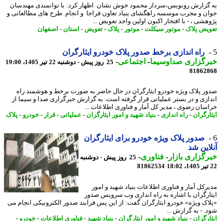
گزارش رونویس،سردار محمود خوش نشان اظهار کرد: با توانمندی مهندسان
ن و مجرب موسسه راهگشای بنیاد تعاون فراجا و انجام طرح های مطالعاتی و
هشی ، - با افتخار اکنون اولین واحد تعویض ...
یض پلاک
-
موتور سیکلت
-
موتور
-
پلاک
-
تعویض
-
استان
-
اصفهان
راه اندازی برخط صدور پلاک خودرو ایثارگران
رگزاری صداوسیما
-
اجتماعی
-
25 روز پیش - دوشنبه 22 تیر 1405، 19:00
81862
ر پلاک ویژه خودرو ایثارگران در حال حاضر به صورت برخط و هوشمند راه
ازی و در بستر عملیاتی قرار گرفته است. به گزارش خبرگزاری صدا و سیما از
سان رضوی ، مدیر کل آمار و فناوری اطلاعات ...
ارگران
-
راه اندازی
-
بنیاد شهید و امور ایثارگران
-
عملیاتی
-
قرار
-
خودرو
-
پلاک
صدور پلاک ویژه خودرو برای ایثارگران
این شد
گزاری بازار
-
فناوری
-
25 روز پیش - دوشنبه
81862534
رکل آمار و فناوری اطلاعات بنیاد شهید و امور
ارگران با اشاره به راه اندازی وب سرویس صدور
اک ویژه» خودرو ایثارگران گفت: از این پس فرایند صدور الکترونیکی انجام می
. - به گزارش ...
ارگران
-
بنیاد شهید و امور ایثارگران
-
بنیاد شهید
-
فناوری اطلاعات
-
خودرو
-