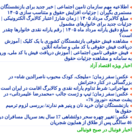
طلاعیه مهم سازمان تامین اجتماعی | خبر جدید برای بازنشستگان و
تمری بگیران | جزئیات افزایش حقوق و متناسب سازی ۱۴۰۵
مبلغ کالابرگ مرداد ۱۴۰۵ | زمان شارژ اعتبار کالابرگ الکترونیکی |
ئیات جدید برای خانوارهای مشمول
مبلغ دقیق یارانه مرداد ماه ۱۴۰۵ | رقم یارانه نقدی خانوارها چقدر
ت؟
شاهده فیش حقوقی بازنشستگان کشوری با یک کلیک | آموزش
یافت فیش حقوقی با کد ملی و سامانه آنلاین
یش حقوقی تامین اجتماعی | آموزش دریافت فیش با کد ملی، ورود
 سامانه و مشاهده جزئیات حقوق
بار ویژه
اقتصاد آزاد
کس| سفر زمان؛ «ملیجک، کودک محبوب ناصرالدین شاه» در
رگسالی در کنار دخترانش
هاجرانی: شرط تداوم یارانه نقدی و کالابرگ اقامت در ایران است
کس| سفر زمان؛ تیپ و ژست جالب «محمدرضا علیمردانی» در
ت صحنه «نوروز 76»
ازنشستگان توان خرید نان و پنیر هم ندارند/ بررسی لزوم ترمیم
وق ها
عکس| تغییر چهره سحر دولتشاهی 17 سال بعد سریال مسافران در
شجریان
بار فوتبال در صبح فوتبالی