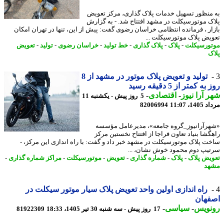
منظور تسهیل خدمات پلاک گذاری، مرکز تعویض
ک موتورسیکلت در مشهد افتتاح شد. - به گزارش
ار ، فرمانده انتظامی خراسان رضوی گفت: پیش از این، تنها در تهران امکان
یض پلاک موتورسیکلت ...
ورسیکلت
-
پلاک
-
پلاک گذاری
-
خط تولید
-
خراسان رضوی
-
تولید
-
تعویض
ک
تولید و تعویض پلاک موتور در مشهد از 8
ه کمتر از 5 دقیقه رسید
 آرا نیوز
-
اقتصادی
-
5 روز پیش - یکشنبه 11
1، 11:07
82006994
رآرانیوز_گروه جامعه»، مدیرعامل مؤسسه
گشا بنیاد تعاون فراجا از افتتاح نخستین مرکز
ت پلاک موتورسیکلت در مشهد خبر داد و گفت: با راه اندازی این مرکز، -
یپ دوم محمود خوش نشان، ...
یض پلاک
-
پلاک
-
شماره گذاری
-
تعویض
-
موتورسیکلت
-
مراکز شماره گذاری
-
هد
راه اندازی اولین واحد تعویض پلاک سیار موتور سیکلت در
فهان
نویس
-
سیاسی
-
17 روز پیش - سه شنبه 30 تیر 1405، 18:33
81922309