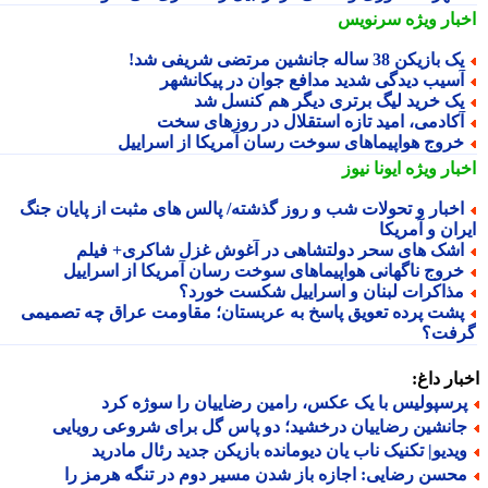
بار ویژه
سرنویس
 بازیکن 38 ساله جانشین مرتضی شریفی شد!
سیب دیدگی شدید مدافع جوان در پیکانشهر
ک خرید لیگ برتری دیگر هم کنسل شد
کادمی، امید تازه استقلال در روزهای سخت
روج هواپیماهای سوخت رسان آمریکا از اسراییل
بار ویژه
ایونا نیوز
خبار و تحولات شب و روز گذشته/ پالس های مثبت از پایان جنگ
ان و آمریکا
شک های سحر دولتشاهی در آغوش غزل شاکری+ فیلم
روج ناگهانی هواپیماهای سوخت رسان آمریکا از اسراییل
ذاکرات لبنان و اسراییل شکست خورد؟
شت پرده تعویق پاسخ به عربستان؛ مقاومت عراق چه تصمیمی
فت؟
ار داغ:
رسپولیس با یک عکس، رامین رضاییان را سوژه کرد
انشین رضاییان درخشید؛ دو پاس گل برای شروعی رویایی
یدیو| تکنیک ناب یان دیومانده بازیکن جدید رئال مادرید
حسن رضایی: اجازه باز شدن مسیر دوم در تنگه هرمز را