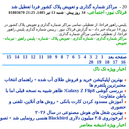
مراکز شماره گذاری و تعویض پلاک کشور فردا تعطیل شد
اک نیوز
-
اجتماعی
-
34 روز پیش - شنبه 13 تیر 1405، 21:25
81803670
س راهور فراجا، از تعطیلی تمامی مراکز شماره گذاری و تعویض پلاک کشور در
روز 14 تیرماه خبر داد - به گزارش فرتاک نیوز ، رییس شماره گذاری پلیس راهور
جا، از تعطیلی تمامی مراکز شماره گذاری ...
کز شماره گذاری
-
شماره گذاری
-
تعویض پلاک
-
شماره
-
پلیس راهور
-
تیرماه
-
یض
حه بعد
1
2
3
4
5
6
7
8
9
10
11
12
13
14
15
20
19
18
17
بار ویژه
تک ناک
هترین اپلیکیشن خرید و فروش طلای آب شده + راهنمای انتخاب
تبرترین پلتفرم ها
بررسی گوشی Galaxy Z Flip8؛ ظاهر شبیه به نسخه قبلی اما با
طن متفاوت!
موزش مسدود کردن کارت بانکی + روش های آنلاین، تلفنی و
وری
هترین شغل های هوش مصنوعی در سال ۲۰۲۶
رخودروی ۲.۵ میلیون دلاری Blackbird هنسی رونمایی شد + تصویر
بار ویژه
اندیشه معاصر