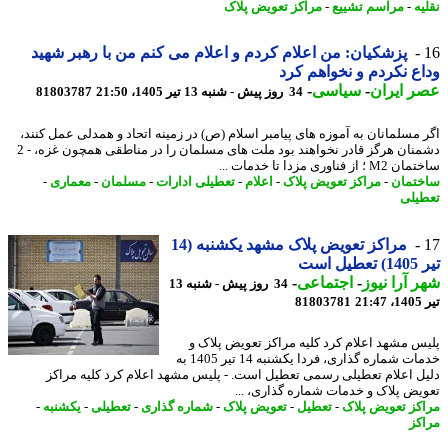
ه
-
مراسم تشییع
-
مراکز تعویض پلاک
پزشکیان: من اعلام کردم و اعلام می کنم من با رهبر شهید
ع نکردم و نخواهم کرد
 ایران
-
سیاسی
-
34 روز پیش - شنبه 13 تیر 1405، 21:50
81803787
 مسلمانان به آموزه های پیامبر اسلام (ص) در زمینه اتحاد و همدلی عمل کنند،
دشمنان هرگز قادر نخواهند بود ملت های مسلمان را در مناطقی همچون غزه، - 2
از فناوری مزدا تا خدمات ...
تمان
-
مراکز تعویض پلاک
-
اعلام
-
تعطیلی ادارات
-
مسلمان
-
معماری
-
یلی
مراکز تعویض پلاک مشهد یکشنبه (14
ل است
 آرا نیوز
-
اجتماعی
-
34 روز پیش - شنبه 13
2
81803781
س مشهد اعلام کرد کلیه مراکز تعویض پلاک و
خدمات شماره گذاری، فردا یکشنبه 14 تیر 1405 به
ل اعلام تعطیلی رسمی تعطیل است. - پلیس مشهد اعلام کرد کلیه مراکز
یض پلاک و خدمات شماره گذاری، ...
کز تعویض پلاک
-
تعطیل
-
تعویض پلاک
-
شماره گذاری
-
تعطیلی
-
یکشنبه
-
کز