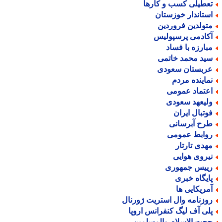
عطیلی کسب و کارها
ستاندار خوزستان
تولدین فروردین
کادمی پرسپولیس
بارزه با فساد
ید محمد خاتمی
ربستان سعودی
ماینده مردم
عتماد عمومی
لیعهد سعودی
وتبال ایران
رح آبرسانی
وابط عمومی
هدی تارتار
یروی هوایی
ییس جمهوری
ایگاه خبری
مریکایی ها
وزنامه وال استریت ژورنال
لی آف لیگ کنفرانس اروپا
جت الاسلام والمسلمین