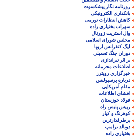
وزنامه نگار پیشکسوت
انکداری الکترونیکی
اهش انتظارات تورمی
هراب بختیاری زاده
ال استریت ژورنال
جلس شورای اسلامی
یگ کنفرانس اروپا
وران جنگ تحمیلی
ر اثر تیراندازی
طلاعات محرمانه
برگزاری رویترز
رباره پرسپولیس
قام آمریکایی
فشای اطلاعات
ولاد خوزستان
ییس پلیس راه
وهرنگ و کیار
رطرفدارترین
ونالد ترامپ
ختیاری زاده