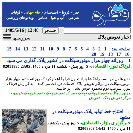
-
-
-
-
خبر
کرونا
استخدام
جام جهانی
اوقات
-
-
-
شرعی
آب و هوا
تماس
ویدئوهای ورزشی
12:48 | 1405/5/16
ار تعویض پلاک
سرویسها
حه بعد
1
2
3
4
5
6
7
8
9
10
11
12
13
14
15
20
19
18
17
روزانه چهار هزار موتورسیکلت در کشور پلاک گذاری می شود
اک نیوز
-
اقتصادی
-
5 روز پیش - یکشنبه 11 مرداد 1405، 23:05
82011895
رعامل موسسه راهگشا بنیاد تعاون فراجا اعلام کرد که روزانه حدود چهار هزار
ورسیکلت در مراکز تعویض پلاک خدمات دریافت می کنند. - به گزارش فرتاک
ز؛ سرتیپ دوم محمود خوش نشان در حاشیه ...
ورسیکلت
-
تعویض پلاک
-
پلاک
-
مراکز تعویض پلاک
-
تعویض پلاک خودرو
-
ز تعویض پلاک
-
تعویض
افتتاح خط تولید پلاک موتورسیکلت در
هد
گزاری بازار
-
اقتصادی
-
5 روز پیش - یکشنبه
82008808