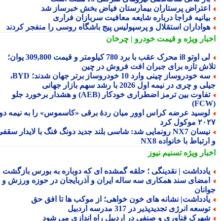
عتراض پرستاران بیمارستان فیاض بخش خبرساز شد
یانیه فراجا درباره شایعه معافیت سربازان فراری
واداران استقلال و پرسپولیس پیج باشگاه روسی را منفجر کردند
بار ویژه
و قیمت خودرو | چرخان
لی اوتو i8 محرک عقب با برد 780 کیلومتر و قیمت 309,800 یوان؛
اش تازه برای جبران افت فروش در چین
سه خودروساز چینی وارد 10 خودروساز برتر جهان شدند؛ BYD،
 و چری در نیمه اول 2026 با رشد سهم بازار جهانی
تفاوت بین ترمز اضطراری خودکار (AEB) و هشدار برخورد جلو
وسید عرضه کراس اوور میان ردهٔ برقی «کاسموس» را به نیمه دوم
وکول کرد
نیسان NX7 رونمایی شد: شاسی بلند جدید دونگ فنگ با لایدار سقفی
رتباط با خانواده NX8
بار ویژه
تسنیم نیوز
ادداشت | نقدینگی ؛ حلقه گمشده ای که دوباره به بورس بازگشت
مضای سند همکاری سه ساله ایران و آذربایجان در حوزه ورزش و
انان
ادداشت| نشانه های خون خواهی؛ از موکب ها تا افقِ حق
وسعه انرژی تجدیدپذیر در 317 مدرسه اردبیل
هرک فناوری و صنفی در اردبیل راه اندازی می شود