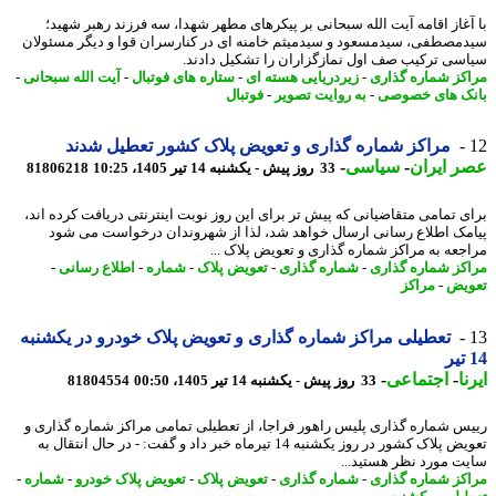
آغاز اقامه آیت الله سبحانی بر پیکرهای مطهر شهدا، سه فرزند رهبر شهید؛
مصطفی، سیدمسعود و سیدمیثم خامنه ای در کنارسران قوا و دیگر مسئولان
سی ترکیب صف اول نمازگزاران را تشکیل دادند.
کز شماره گذاری
-
زیردریایی هسته ای
-
ستاره های فوتبال
-
آیت الله سبحانی
-
ک های خصوصی
-
به روایت تصویر
-
فوتبال
مراکز شماره گذاری و تعویض پلاک کشور تعطیل شدند
 ایران
-
سیاسی
-
33 روز پیش - یکشنبه 14 تیر 1405، 10:25
81806218
ی تمامی متقاضیانی که پیش تر برای این روز نوبت اینترنتی دریافت کرده اند،
مک اطلاع رسانی ارسال خواهد شد، لذا از شهروندان درخواست می شود
جعه به مراکز شماره گذاری و تعویض پلاک ...
کز شماره گذاری
-
شماره گذاری
-
تعویض پلاک
-
شماره
-
اطلاع رسانی
-
یض
-
مراکز
تعطیلی مراکز شماره گذاری و تعویض پلاک خودرو در یکشنبه
ا
-
اجتماعی
-
33 روز پیش - یکشنبه 14 تیر 1405، 00:50
81804554
س شماره گذاری پلیس راهور فراجا، از تعطیلی تمامی مراکز شماره گذاری و
تعویض پلاک کشور در روز یکشنبه 14 تیرماه خبر داد و گفت: - در ﺣﺎل اﻧﺘﻘﺎل ﺑﻪ
ﺖ ﻣﻮرد ﻧﻈﺮ ﻫﺴﺘﯿﺪ...
کز شماره گذاری
-
شماره گذاری
-
تعویض پلاک
-
تعویض پلاک خودرو
-
شماره
-