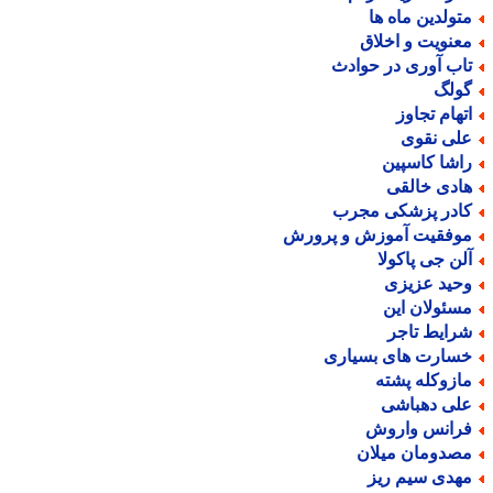
تولدین ماه ها
عنویت و اخلاق
اب آوری در حوادث
ولگ
تهام تجاوز
لی نقوی
اشا کاسپین
ادی خالقی
ادر پزشکی مجرب
وفقیت آموزش و پرورش
لن جی پاکولا
حید عزیزی
سئولان این
رایط تاجر
سارت های بسیاری
ازوکله پشته
لی دهباشی
رانس واروش
صدومان میلان
هدی سیم ریز