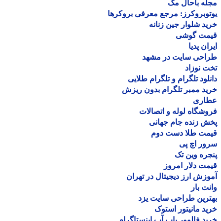
ه باحال مگ
وبروکرز: مرجع معرفی بروکرها
د شلوار جین زنانه
مت گوشی
ان پدیا
احی سایت در مشهد
 نوزاد
لود تلگرام و تلگرام طلایی
د ممبر تلگرام بدون ریزش
اری
شگاه لوله و اتصالات
 زنده جام جهانی
مت طلا دست دوم
ر اچ پی
ره وین تک
ت دلار امروز
زش ارز دیجیتال در تهران
ت بار
رین طراحی سایت یزد
د مانیتور استوک
د فالوور پاپ آپ اینستاگرام