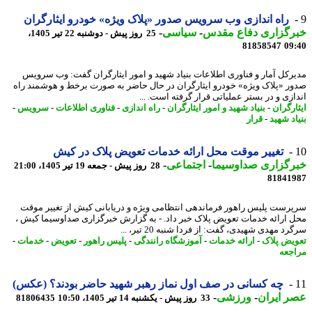
راه اندازی وب سرویس صدور «پلاک ویژه» خودرو ایثارگران
رگزاری دفاع مقدس
-
سیاسی
-
25 روز پیش - دوشنبه 22 تیر 1405،
81858547
09
رکل آمار و فناوری اطلاعات بنیاد شهید و امور ایثارگران گفت: وب سرویس
ر «پلاک ویژه» خودرو ایثارگران در حال حاضر به صورت برخط و هوشمند راه
ازی و در بستر عملیاتی قرار گرفته است. ...
ارگران
-
بنیاد شهید و امور ایثارگران
-
راه اندازی
-
فناوری اطلاعات
-
سرویس
-
د شهید
-
قرار
تغییر موقت محل ارائه خدمات تعویض پلاک در کیش
رگزاری صداوسیما
-
اجتماعی
-
28 روز پیش - جمعه 19 تیر 1405، 21:00
81841
رست پلیس راهور فرماندهی انتظامی ویژه و دریابانی کیش از تغییر موقت
 ارائه خدمات تعویض پلاک خبر داد. - به گزارش خبرگزاری صداوسیما کیش ،
د مهدی شهیدی، گفت: از فردا شنبه 20 تیر، ...
یض پلاک
-
ارائه خدمات
-
آموزشگاه رانندگی
-
پلیس راهور
-
تعویض
-
خدمات
-
جعه
چه کسانی در صف اول نماز رهبر شهید حاضر بودند؟ (عکس)
 ایران
-
ورزشی
-
33 روز پیش - یکشنبه 14 تیر 1405، 10:50
81806435