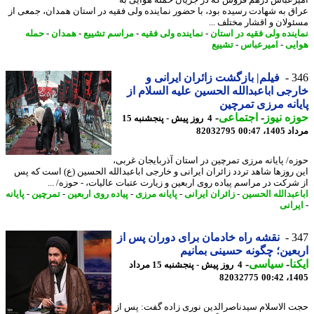
رعباس درهم فروش که در جریان حمله هوایی به
ق به شهادت رسیده بود، با حضور نماینده ولی فقیه در استان همدان، جمعی از
ولان و اقشار مختلف ...
ینده ولی فقیه در استان
-
نماینده ولی فقیه
-
مراسم تشییع
-
همدان
-
حمله
یی
-
امیرعباس
-
تشییع
3
فیلم| بازگشت زائران ایرانی و
جی اباعبدالله الحسین علیه السلام از
انه مرزی تمرچین
ه نیوز
-
اجتماعی
-
4 روز پیش - پنجشنبه 15
1، 00:47
82032795
ه/ پایانه مرزی تمرچین در استان آذربایجان غربی،
 روزها شاهد تردد زائران ایرانی و خارجی اباعبدالله الحسین (ع) است که پس
شرکت در مراسم پیاده روی اربعین و زیارت عتبات عالیات، - حوزه/ ...
عبدالله الحسین
-
زائران ایرانی
-
پایانه مرزی
-
پیاده روی اربعین
-
تمرچین
-
پایانه
رانی
3
نقشه راه خادمان برای دوران پس از
عین؛ چگونه حسینی بمانیم
نا
-
سیاسی
-
4 روز پیش - پنجشنبه 15 مرداد
82032775
1405
 الاسلام سیدناصرالدین نوری زاده گفت: پس از