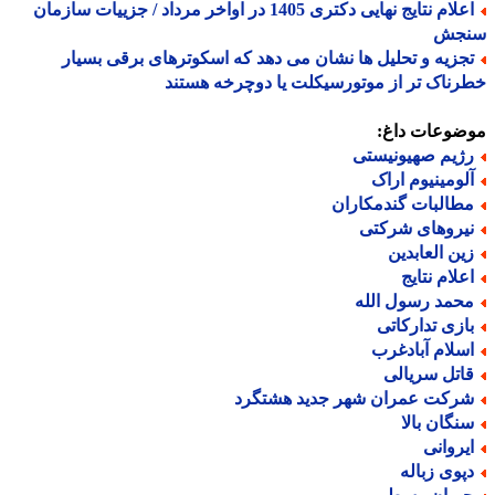
اعلام نتایج نهایی دکتری 1405 در اواخر مرداد / جزییات سازمان
جش
جزیه و تحلیل ها نشان می دهد که اسکوترهای برقی بسیار
ناک تر از موتورسیکلت یا دوچرخه هستند
ضوعات داغ:
ژیم صهیونیستی
لومینیوم اراک
طالبات گندمکاران
یروهای شرکتی
ین العابدین
علام نتایج
حمد رسول الله
ازی تدارکاتی
سلام آبادغرب
اتل سریالی
رکت عمران شهر جدید هشتگرد
نگان بالا
یروانی
پوی زباله