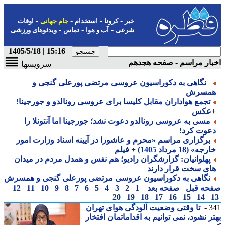
-
-
-
-
خبر
کرونا
استخدام
جام جهانی
اوقات
-
-
-
شرعی
آب و هوا
تماس
ویدئوهای ورزشی
15:16 | 1405/5/18
ار مراسم - صفحه هجدهم
سرویسها
نگاهی به دکوراسیون عروسی مرتضی پورعلی گنجی و
مسرش
تجمع هواداران مقابل کلیسا برای عروسی رونالدو و جورجینا!
عکس
مسی به عروسی رونالدو دعوت نشد؛ جورجینا اما آنتونلا را
عوت کرد!
برگزاری مراسم «محرم و عاشورا در آیینه اسناد وزارت امور
جه» (18 مرداد 1405) + فیلم
پهلوانیان: گزارشگران رادیو؛ هم نفس و همدل مردم در میدان
ای سخت قرار دارند
نگاهی به دکوراسیون عروسی مرتضی پورعلی گنجی و همسرش
حه قبل
صفحه بعد
1
2
3
4
5
6
7
8
9
10
11
12
20
19
18
17
16
15
14
3
تا وقتی وضعیت آلودگی هوای تهران
ر نشود، نمی توانیم به اقداماتمان افتخار