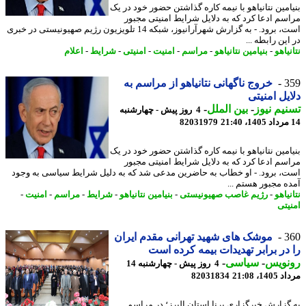
امین نتانیاهو با نیمه کاره گذاشتن حضور خود در یک
سم ادعا کرد که به دلایل شرایط امنیتی مجبور
است، برود. - به گزارش شهرآرانیوز، شبکه 14 تلویزیون رژیم صهیونیستی در خبری
ین رابطه ...
یاهو
-
بنیامین نتانیاهو
-
مراسم
-
امنیت
-
امنیتی
-
شرایط
-
اعلام
3
خروج ناگهانی نتانیاهو از مراسم به
یل امنیتی
یم نیوز
-
بین الملل
-
4 روز پیش - چهارشنبه
82031979
امین نتانیاهو با نیمه کاره گذاشتن حضور خود در یک
سم ادعا کرد که به دلایل شرایط امنیتی مجبور
، برود. - او خطاب به حاضرین مدعی شد که به دلیل شرایط سیاسی به وجود
ه مجبور هستم ...
یاهو
-
رژیم غاصب صهیونیستی
-
بنیامین نتانیاهو
-
شرایط
-
مراسم
-
امنیت
-
یتی
3
موشک های شهید تهرانی مقدم ایران
در برابر تهدیدات بیمه کرده است
نویس
-
سیاسی
-
4 روز پیش - چهارشنبه 14
1، 21:08
82031834
گزارش خبرگزاری برنا استان البرز؛ در مراسم