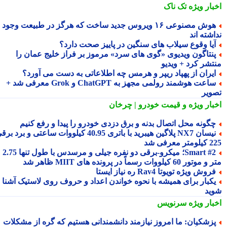
بار ویژه
تک ناک
هوش مصنوعی ۱۶ ویروس جدید ساخت که هرگز در طبیعت وجود
شته اند
یا وقوع سیلاب های سنگین در پاییز صحت دارد؟
نتاگون ویدیوی «گوی های سرد» مرموز بر فراز خلیج عمان را
تشر کرد + ویدیو
یران از پهپاد ریپر و هرمس چه اطلاعاتی به دست می آورد؟
ساعت هوشمند رولمی مجهز به ChatGPT و Grok معرفی شد +
ویر
بار ویژه
و قیمت خودرو | چرخان
گونه محل اتصال بدنه و برق دزدی خودرو را پیدا و رفع کنیم
نیسان NX7 پلاگین هیبرید با باتری 40.95 کیلووات ساعتی و برد برقی
 معرفی شد
Smart #2؛ میکرو-برقی دو نفره جیلی و مرسدس با طول تنها 2.75
ور 60 کیلووات رسماً در پرونده های MIIT ظاهر شد
روش ویژه تویوتا Rav4 ره نیاز ایستا
کبار برای همیشه با نحوه خواندن اعداد و حروف روی لاستیک آشنا
ید
بار ویژه
سرنویس
زشکیان: ما امروز نیازمند دانشمندانی هستیم که گره از مشکلات