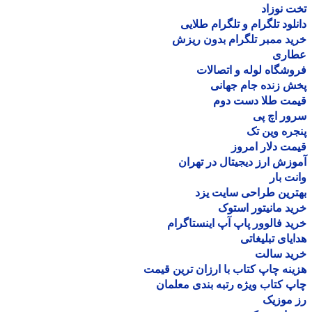
 نوزاد
لود تلگرام و تلگرام طلایی
د ممبر تلگرام بدون ریزش
اری
شگاه لوله و اتصالات
 زنده جام جهانی
مت طلا دست دوم
ر اچ پی
ره وین تک
ت دلار امروز
زش ارز دیجیتال در تهران
ت بار
رین طراحی سایت یزد
د مانیتور استوک
د فالوور پاپ آپ اینستاگرام
یای تبلیغاتی
ید سالت
نه چاپ کتاب با ارزان ترین قیمت
 کتاب ویژه رتبه بندی معلمان
موزیک