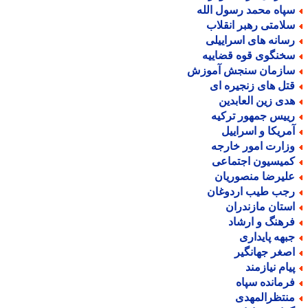
پاه محمد رسول الله
لامتی رهبر انقلاب
سانه های اسراییلی
خنگوی قوه قضاییه
ازمان سنجش آموزش
تل های زنجیره ای
دی زین العابدین
ییس جمهور ترکیه
مریکا و اسراییل
زارت امور خارجه
میسیون اجتماعی
لیرضا منصوریان
جب طیب اردوغان
ستان مازندران
رهنگ و ارشاد
بهه پایداری
صغر جهانگیر
یام نیازمند
رمانده سپاه
نتظرالمهدی