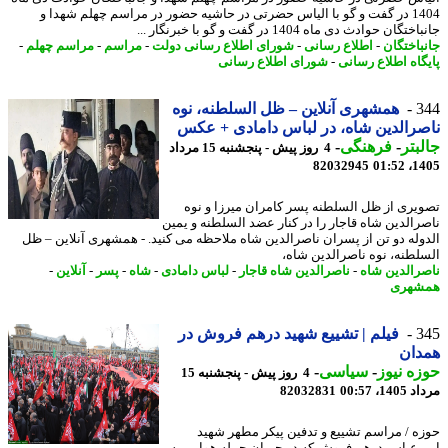
1404 در گفت و گو با الیاس حضرتی در حاشیه حضور در مراسم چهلم شهدا و
گان حوادث دی ماه 1404 در گفت و گو با خبرنگار ...
باختگان
-
اطلاع رسانی
-
شورای اطلاع رسانی دولت
-
مراسم
-
مراسم چهلم
-
گاه اطلاع رسانی
-
شورای اطلاع رسانی
3
همشهری آنلاین – ظل السلطنه، نوه
رالدین شاه، در لباس دامادی + عکس
بتر
-
فرهنگی
-
4 روز پیش - پنجشنبه 15 مرداد
82032945
1405
یری از ظل السلطنه پسر کامران میرزا و نوه
رالدین شاه قاجار را در کنار عضد السلطنه و یمین
وله دو تن از پسران ناصرالدین شاه ملاحظه می کنید. - همشهری آنلاین – ظل
لطنه، نوه ناصرالدین شاه،
رالدین شاه
-
ناصرالدین شاه قاجار
-
لباس دامادی
-
شاه
-
پسر
-
آنلاین
-
شهری
3
فیلم | تشییع شهید درهم فروش در
دان
ه نیوز
-
سیاسی
-
4 روز پیش - پنجشنبه 15
1، 00:57
82032831
ه / مراسم تشییع و تدفین پیکر مطهر شهید