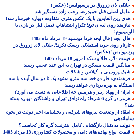
لالی لای زرورق در پرسپولیس! (عکس)
امل اصلی قتل حمیدرضا رجب زاده دستگیر شد
دی زین العابدین با یک عکس هنری متفاوت دوباره خبرساز شد!
یازمند روی لبه ی تیغ؛ تکرارِ اشتباهاتِ فصل قبل در بازی با
مینیوم!
ل ابجد | فال ابجد فردا دوشنبه 19 مرداد ماه 1405
ارتار روی خرید استقلالی ریسک نکرد؛/ جلالی لای زرورق در
سپولیس! (عکس)
مت دلار، طلا و سکه امروز 18 مرداد 1405
یانگین قیمت مسکن در تهران به این عدد عجیب رسید
یک پروتیینی با گیلاس و شکلات
رهمندی: فاز دو خط سه مترو مشهد یک تا دو سال آینده با سه
تگاه به بهره برداری خواهد رسید
یران از پهپاد ریپر و هرمس چه اطلاعاتی به دست می آورد؟
هرمز در گرو 6 شرط؛ راه توافق تهران و واشنگتن دوباره بسته
؟
نتقاد از وضعیت نیروهای شرکتی و بخشنامه اخیر دولت در نحوه
ماندهی
ولت به دنبال بازگشایی کامل اینترنت؛ گره کار کجاست؟
یمت انواع نهاده های دامی و محصولات کشاورزی 18 مرداد 1405