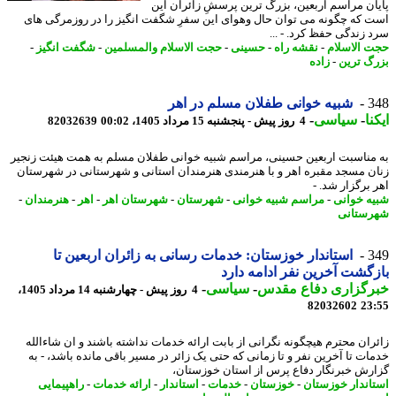
ان مراسم اربعین، بزرگ ترین پرسشِ زائران این
 که چگونه می توان حال وهوای این سفرِ شگفت انگیز را در روزمرگی های
 زندگی حفظ کرد. - ...
 الاسلام
-
نقشه راه
-
حسینی
-
حجت الاسلام والمسلمین
-
شگفت انگیز
-
گ ترین
-
زاده
3
شبیه خوانی طفلان مسلم در اهر
نا
-
سیاسی
-
4 روز پیش - پنجشنبه 15 مرداد 1405، 00:02
82032639
مناسبت اربعین حسینی، مراسم شبیه خوانی طفلان مسلم به همت هیئت زنجیر
ن مسجد مقبره اهر و با هنرمندی هنرمندان استانی و شهرستانی در شهرستان
 برگزار شد. -
ه خوانی
-
مراسم شبیه خوانی
-
شهرستان
-
شهرستان اهر
-
اهر
-
هنرمندان
-
ستانی
3
استاندار خوزستان: خدمات رسانی به زائران اربعین تا
گشت آخرین نفر ادامه دارد
رگزاری دفاع مقدس
-
سیاسی
-
4 روز پیش - چهارشنبه 14 مرداد 1405،
82032602
23
ران محترم هیچگونه نگرانی از بابت ارائه خدمات نداشته باشند و ان شاءالله
ات تا آخرین نفر و تا زمانی که حتی یک زائر در مسیر باقی مانده باشد، - به
رش خبرنگار دفاع پرس از استان خوزستان،
اندار خوزستان
-
خوزستان
-
خدمات
-
استاندار
-
ارائه خدمات
-
راهپیمایی