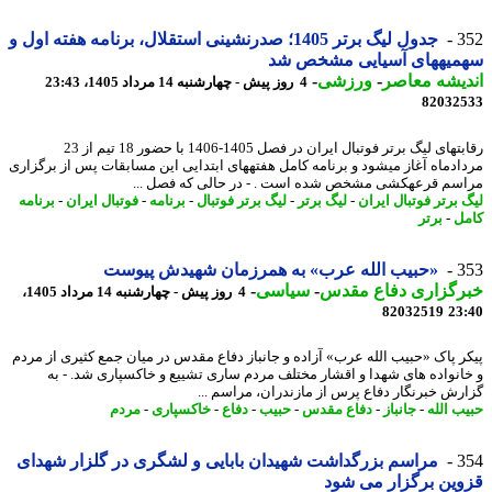
3
جدول لیگ برتر 1405؛ صدرنشینی استقلال، برنامه هفته اول و
میههای آسیایی مشخص شد
یشه معاصر
-
ورزشی
-
4 روز پیش - چهارشنبه 14 مرداد 1405، 23:43
82032
رقابتهای لیگ برتر فوتبال ایران در فصل 1405-1406 با حضور 18 تیم از 23
ادماه آغاز میشود و برنامه کامل هفتههای ابتدایی این مسابقات پس از برگزاری
سم قرعهکشی مشخص شده است . - در حالی که فصل ...
 برتر فوتبال ایران
-
لیگ برتر
-
لیگ برتر فوتبال
-
برنامه
-
فوتبال ایران
-
برنامه
ل
-
برتر
3
«حبیب الله عرب» به همرزمان شهیدش پیوست
رگزاری دفاع مقدس
-
سیاسی
-
4 روز پیش - چهارشنبه 14 مرداد 1405،
82032519
23
ر پاک «حبیب الله عرب» آزاده و جانباز دفاع مقدس در میان جمع کثیری از مردم
انواده های شهدا و اقشار مختلف مردم ساری تشییع و خاکسپاری شد. - به
رش خبرنگار دفاع پرس از مازندران، مراسم ...
ب الله
-
جانباز
-
دفاع مقدس
-
حبیب
-
دفاع
-
خاکسپاری
-
مردم
3
مراسم بزرگداشت شهیدان بابایی و لشگری در گلزار شهدای
ین برگزار می شود