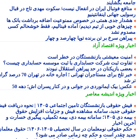
معه بگشایند
نافع فوتبال ایران در انفعال نیست/ سکوت مهدی تاج در قبال
ایی جهانی اینفانتینیو
شدار جدی همتی در خصوص ممنوعیت اضافه برداشت بانک ها
یزهای خوبی از تیم دیدیم/ آماده فینالیم، فقط خوشحالم کسی
دوم نشد
یراهن سرخ بر تن برنده توپا چهارصد و چهار
بار ویژه
اقتصاد آزاد
منیت معیشتی بازنشستگان در خطر است
فاوت ثبت شرکت حسابداری با ثبت موسسه حسابداری چیست؟
عضی بازیکنان در حد پیراهن استقلال نبودند
خبر تلخ برای مستاجران تهرانی ؛ اجاره خانه در تهران 70 درصد گران
 شد
کس| بیک ایمانوردی در جوانی و در کنار پسران اش؛ دهه 50
بار ویژه
اندیشه معاصر
فیش حقوقی بازنشستگان تامین اجتماعی ۱۴۰۵ | نحوه دریافت فیش
وقی جدید، سامانه مشاهده فیش و جزئیات افزایش حقوق
بیمه دی ۱۴۰۵؛ سامانه بیمه دی، بیمه تکمیلی، پیگیری خسارت و
رین اخبار
حکم حقوقی نومعلمان در سال تحصیلی ۱۴۰۵-۱۴۰۶؛ حقوق معلمان
ید چقدر است و حکم چه زمانی صادر می شود؟