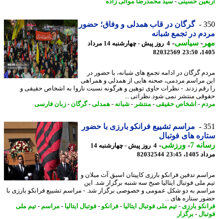
عین حسینی
-
سید محمدرضا موالی زاده
3
گرگان در قاب همدلی و وفاق؛ حضور
م در تجمع شبانه
ر
-
سیاسی
-
4 روز پیش - چهارشنبه 14 مرداد
82032569
1405
م گرگان در ادامه تجمع های شبانه، با حضور در
 مراسم مردمی، صحنه هایی از همدلی و همراهی
رقم زدند. - نظرات حاوی توهین و هرگونه نسبت ناروا به اشخاص حقیقی و
قی منتشر نمی شود.نظراتی ...
م
-
اشخاص حقیقی
-
منتشر
-
شبانه
-
همدلی
-
گرگان
-
زبان فارسی
3
مراسم تشییع فرانکو بارزی با حضور
ره های فوتبال
نه 7
-
ورزشی
-
4 روز پیش - چهارشنبه 14
1، 23:45
82032544
سم تدفین فرانکو بارزی کاپیتان اسبق آث میلان و
 ملی فوتبال ایتالیا صبح سه شنبه برگزار شد. این
سم به دو شکل عمومی و خصوصی برگزار شد. - مراسم تشییع فرانکو بارزی با
ر ستاره های ...
نکو بارزی
-
تیم ملی فوتبال ایتالیا
-
فرانکو
-
فوتبال ایتالیا
-
مراسم
-
تیم ملی
بال
-
برگزار