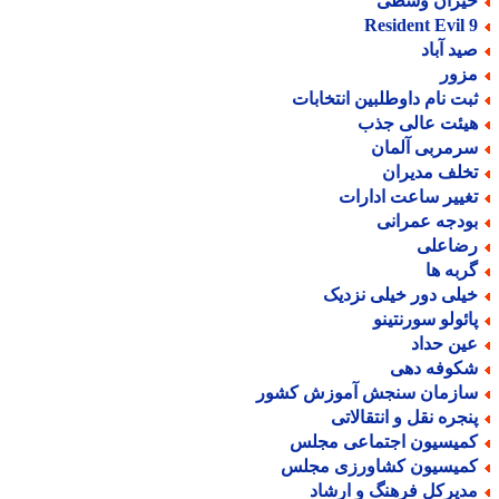
یران وسطی
Resident Evil 
ید آباد
زور
بت نام داوطلبین انتخابات
یئت عالی جذب
رمربی آلمان
خلف مدیران
غییر ساعت ادارات
ودجه عمرانی
ضاعلی
ربه ها
یلی دور خیلی نزدیک
ائولو سورنتینو
ین حداد
کوفه دهی
ازمان سنجش آموزش کشور
نجره نقل و انتقالاتی
میسیون اجتماعی مجلس
میسیون کشاورزی مجلس
دیرکل فرهنگ و ارشاد