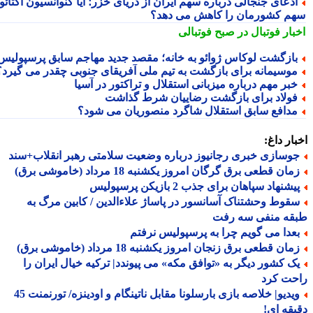
دعای جنجالی درباره سهم ایران از دریای خزر؛ آیا کنوانسیون آکتائو
م کشورمان را کاهش می دهد؟
بار فوتبال در صبح فوتبالی
ازگشت لوکاس ژوائو به خانه؛ مقصد جدید مهاجم سابق پرسپولیس
وسیمانه برای بازگشت به تیم ملی آفریقای جنوبی چقدر می گیرد؟
بر مهم درباره میزبانی استقلال و تراکتور در آسیا
ولاد برای بازگشت رضاییان شرط گذاشت
دافع سابق استقلال شاگرد منصوریان می شود؟
ار داغ:
وسازی خبری رجانیوز درباره وضعیت سلامتی رهبر انقلاب+سند
ان قطعی برق گرگان امروز یکشنبه 18 مرداد (خاموشی برق)
شنهاد سپاهان برای جذب 2 بازیکن پرسپولیس
قوط وحشتناک آسانسور در پاساژ علاءالدین / کابین مرگ به
قه منفی سه رفت
عدا می گویم چرا به پرسپولیس نرفتم
ان قطعی برق زنجان امروز یکشنبه 18 مرداد (خاموشی برق)
ک کشور دیگر به «توافق مکه» می پیوندد| ترکیه خیال ایران را
حت کرد
ویدیو| خلاصه بازی بارسلونا مقابل ناتینگام و اودینزه/ تورنمنت 45
قه ای!