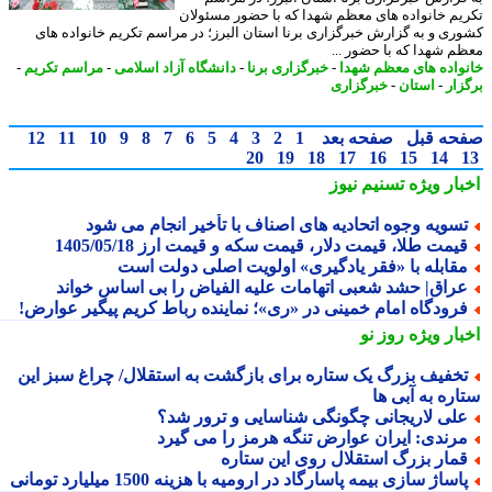
یم خانواده های معظم شهدا که با حضور مسئولان
ری و به گزارش خبرگزاری برنا استان البرز؛ در مراسم تکریم خانواده های
م شهدا که با حضور ...
واده های معظم شهدا
-
خبرگزاری برنا
-
دانشگاه آزاد اسلامی
-
مراسم تکریم
-
زار
-
استان
-
خبرگزاری
حه قبل
صفحه بعد
1
2
3
4
5
6
7
8
9
10
11
12
20
19
18
17
16
15
14
بار ویژه
تسنیم نیوز
سویه وجوه اتحادیه های اصناف با تأخیر انجام می شود
یمت طلا، قیمت دلار، قیمت سکه و قیمت ارز 1405/05/18
قابله با «فقر یادگیری» اولویت اصلی دولت است
راق| حشد شعبی اتهامات علیه الفیاض را بی اساس خواند
رودگاه امام خمینی در «ری»؛ نماینده رباط کریم پیگیر عوارض!
بار ویژه
روز نو
خفیف بزرگ یک ستاره برای بازگشت به استقلال/ چراغ سبز این
اره به آبی ها
لی لاریجانی چگونگی شناسایی و ترور شد؟
رندی: ایران عوارض تنگه هرمز را می گیرد
مار بزرگ استقلال روی این ستاره
اساژ سازی بیمه پاسارگاد در ارومیه با هزینه 1500 میلیارد تومانی