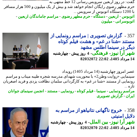
گفت: در روز اربعین سرویس رسانی 12 خط منتهی به
حرم مطهر رضوی رایگان انجام خواهد شد و بیش از یک میلیون و 500 هزار مسافر
بوس
-
اربعین
-
دستگاه
-
حرم مطهر رضوی
-
مراسم جاماندگان اربعین
-
بوسرانی
-
میلیون
3
گزارش تصویری | مراسم رونمایی از
ند «شنا در غم» و هشت فیلم کوتاه
ر در سینما اطلس مشهد
 آرا نیوز
-
فرهنگی
-
4 روز پیش - چهارشنبه
82032072
عصر امروز چهارشنبه (14 مرداد 1405) رویداد
سینمایی «روایت وطن2» با محوریت شهدای مدرسه شجره طیبه میناب و مراسم
مایی از مستند «شنا در غم» به کارگردانی سلمان نظافت یزدی و فرید اصغریان
 ...
سم رونمایی
-
سینما
-
فیلم کوتاه
-
رونمایی
-
مستند
-
انجمن سینمای جوانان
ان
-
گزارش تصویری
3
خروج ناگهانی نتانیاهو از مراسم به
یل امنیتی
 آرا نیوز
-
بین الملل
-
4 روز پیش - چهارشنبه
82032070