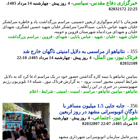
رگزاری دفاع مقدس
-
سیاسی
-
4 روز پیش - چهارشنبه 14 مرداد 1405،
82032172
22
مان با ایام سوگواری اربعین حسینی، مراسم بزرگداشت یاد و خاطره سرلشکر
ان شهید عباس بابایی، سیدالاسرا سرلشکر خلبان شهید حسین لشگری، شهدای
ان و شهدای مردادماه شهرستان قزوین و حومه،
ان شهید
-
خلبان
-
شهید
-
عباس بابایی
-
شهدای
-
قزوین
-
مراسم بزرگداشت
3
نتانیاهو از مراسمی به دلایل امنیتی ناگهان خارج شد
اک نیوز
-
بین الملل
-
4 روز پیش - چهارشنبه 14 مرداد 1405، 22:10
82032
امین نتانیاهو با نیمه کاره گذاشتن حضور خود در یک مراسم ادعا کرد که به دلایل
شرایط امنیتی مجبور است، برود. - به گزارش فرتاک نیوز ، شبکه 14 تلویزیون رژیم
ونیستی در خبری در این رابطه ...
یاهو
-
بنیامین نتانیاهو
-
مراسم
-
امنیت
-
امنیتی
-
شرایط
-
اعلام
3
جابه جایی 1.5 میلیون مسافر با
گان اتوبوسرانی مشهد در روز اربعین
 آرا نیوز
-
اجتماعی
-
4 روز پیش - چهارشنبه
82032097
رعامل سازمان اتوبوسرانی شهرداری مشهد