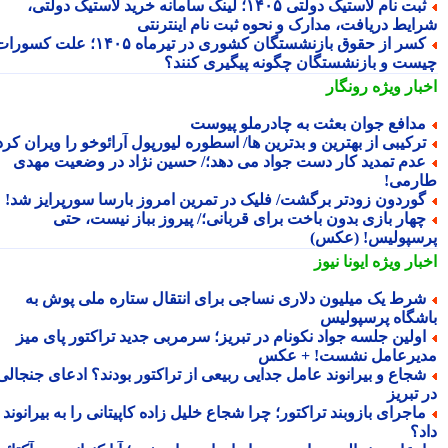
ثبت نام لاستیک دولتی ۱۴۰۵؛ لینک سامانه خرید لاستیک دولتی،
ایط دریافت، مدارک و نحوه ثبت نام اینترنتی
کسر از حقوق بازنشستگان کشوری در تیرماه ۱۴۰۵؛ علت کسورات
ست و بازنشستگان چگونه پیگیری کنند؟
بار ویژه
رونگار
دافع جوان بعثت به چادرملو پیوست
رکیبی از بهترین و بدترین ها/ اسطوره لیورپول آرائوخو را ویران کرد!
دم تمدید کار دست جواد می دهد؛/ حسین نژاد در وضعیت مهدی
رمی!
وردون زودتر برگشت/ فلیک در تمرین امروز بارسا سورپرایز شد!
هار بازی بدون باخت برای قربانی؛/ پیروز بباز نیست، حتی
سپولیس! (عکس)
بار ویژه
ایونا نیوز
رط یک میلیون دلاری نساجی برای انتقال ستاره ملی پوش به
شگاه پرسپولیس
ولین جلسه جواد نکونام در تبریز؛ سرمربی جدید تراکتور پای میز
یرعامل نشست! + عکس
جاع و بیرانوند عامل جدایی ربیعی از تراکتور بودند؟ ادعای جنجالی
تبریز
اجرای بازوبند تراکتور؛ چرا شجاع خلیل زاده کاپیتانی را به بیرانوند
د؟