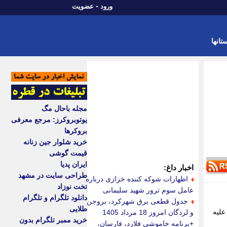
-
ورود
عضویت
تانها
مجله باحال مگ
یوتوبروکرز: مرجع معرفی
بروکرها
خرید شلوار جین زنانه
قیمت گوشی
ایران پدیا
اخبار داغ:
طراحی سایت در مشهد
اظهارات شوکه کننده خرازی درباره
تخت نوزاد
عامل سوم ترور شهید سلیمانی
دانلود تلگرام و تلگرام
جدول قطعی برق شهرکرد، بروجن
طلایی
علیه
و لردگان امروز 18 مرداد 1405
خرید ممبر تلگرام بدون
+برنامه خاموشی فلارد، فارسان،