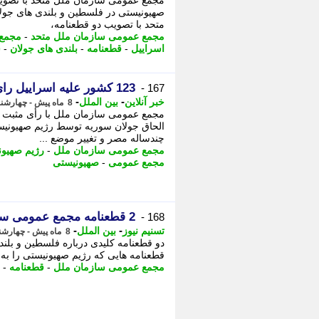
مجمع عمومی سازمان ملل متحد با تصویب 
صهیونیستی در فلسطین و بلندی های جول
متحد با تصویب دو قطعنامه،
مجمع عمومی سازمان ملل متحد
-
مجمع 
اسراییل
-
قطعنامه
-
بلندی های جولان
-
س
123 کشور علیه اسراییل رای دادند؛ جولان برای صهیون نیست
167 -
-
-
خبر آنلاین
بین الملل
8 ماه پیش - چهارشنبه 12 آذر 1404، 08:25
الحاق جولان سوریه توسط رژیم صهیونیستی
چندساله مصر و تغییر موضع ...
مجمع عمومی سازمان ملل
-
رژیم صهیون
مجمع عمومی
-
صهیونیستی
2 قطعنامه مجمع عمومی سازمان ملل علیه پایان اشغالگری در فلسطین و جولان اشغالی
168 -
-
-
تسنیم نیوز
بین الملل
8 ماه پیش - چهارشنبه 12 آذر 1404، 03:35
دو قطعنامه کلیدی درباره فلسطین و بلن
قطعنامه هایی که رژیم صهیونیستی را به
مجمع عمومی سازمان ملل
-
قطعنامه
-