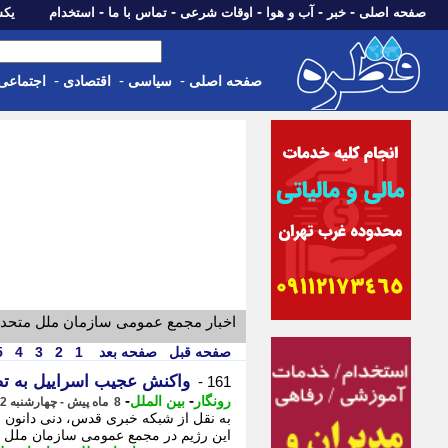
-
-
-
-
-
صفحه اصلی
خبر
آب و هوا
اوقات شرعی
تماس با ما
استخدام
یکشنبه، 18 مرد
-
-
-
صفحه اصلی
سیاسی
اقتصادی
اجتماعی
اخبار مجمع عمومی سازمان ملل متحد 
صفحه قبل
صفحه بعد
1
2
3
4
5
واکنش عجیب اسراییل به تص
161 -
-
-
رونگار
بین الملل
8 ماه پیش - چهارشنبه 12 آذر 1404، 21:57
به نقل از شبکه خبری قدس، دنی دانون 
این رژیم در مجمع عمومی سازمان ملل د