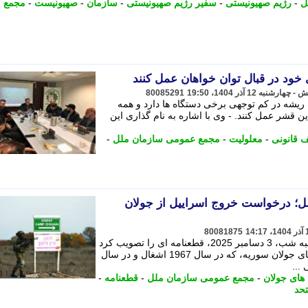
ل
-
رژیم صهیونیستی
-
سفیر رژیم صهیونیستی
-
سازمان
-
صهیونیست
-
مجمع
 خود در قبال توان خواهان عمل کنند
80085291
 ریشه در کم توجهی برخی دستگاه ها دارد و همه
ن قشر عمل کنند. - وی با اشاره به نام گذاری این
 قانونی
-
معلولیت
-
مجمع عمومی سازمان ملل
-
ل؛ درخواست خروج اسراییل از جولان
80081875
مجمع عمومی سازمان ملل متحد سه شنبه شب، 3 دسامبر 2025، قطعنامه ای را تصویب کرد
که اسراییل را به عقب نشینی از بلندی های جولان سوریه، که در سال 1967 اشغال و در سال
 های جولان
-
مجمع عمومی سازمان ملل
-
قطعنامه
-
حد