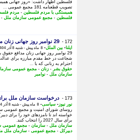
فلسطین اظهار داشت: «روز جهانی همبست
تصویب قطعنامه 181 مجمع عمومی ...
همبستگی با مردم فلسطین
-
مردم فلسط
فلسطین
-
مجمع عمومی سازمان ملل
-
29 نوامبر روز جهانی زنان مدافع حقوق بشر است
172 -
-
-
ایلنا
بین الملل
8 ماه پیش - شنبه 8 آذر 1404، 11:00
29 نوامبر روز جهانی زنان مدافع حقوق 
شجاعت در خط مقدم مبارزه برای عدالت، آ
احترام به زنانی که با ...
حقوق بشر
-
زنان
-
مجمع عمومی سازمان
سازمان ملل
-
نوامبر
درخواست سازمان ملل برای
173 -
-
-
نور نیوز
سیاسی
8 ماه پیش - شنبه 8 آذر 1404، 10:15
خواسته اند تا نامزدهای خود را برای دب
برای سال 2027 را انتخاب کنند.
سازمان ملل
-
سازمان
-
مجمع عمومی سا
دبیرکل
-
مجمع عمومی
-
سازمان ملل مت