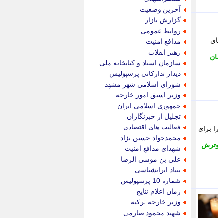
پویه آنلاین
آخرین وضعیت
پیام نفت
گزارش بازار
تابناک
روابط عمومی
تازه نیوز
ای
مدافع امنیت
تبیان
رهبر انقلاب
ان
تجارت نیوز
سازمان اسناد و کتابخانه ملی
تحریریه
دیدار تدارکاتی پرسپولیس
ترابر نیوز
شورای اسلامی شهر مشهد
ترفندباز
وزیر اسبق امور خارجه
تریبون اقتصاد
جمهوری اسلامی ایران
تسنیم نیوز
تجلیل از خبرنگاران
تک ناک
فعالیت های اقتصادی
ی خود را برای
تکراتو
محمدجواد حسین نژاد
توریسم آنلاین
گوترش
شهدای مدافع امنیت
تولید نیوز
علی بن موسی الرضا
تیتر فوری
بنیاد ایرانشناسی
تیکنا
شماره 10 پرسپولیس
جاب ویژن
زمان اعلام نتایج
جار نیوز
وزیر خارجه ترکیه
جالبتر
شهید محمود صارمی