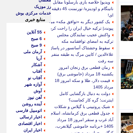
معلمان
ویدیو| خلاصه بازی بارسلونا مقابل
رز موزیک
ناتینگام و اودینزه/ تورنمنت 45 دقیقه
خدمات مرکزی بوش
ای!
منابع خبری
یک کشور دیگر به «توافق مکه» می
پیوندد| ترکیه خیال ایران را راحت کرد
55 آنلاین
واکنش عجیب نمایندگان مجلس
6 صبح
ترکیه به امضای توافقنامه مکه
9 صبح
سقوط وحشتناک آسانسور در پاساژ
آرمان ملی
علاءالدین / کابین مرگ به طبقه منفی
آریا
سه رفت
آشکار
زمان قطعی برق زنجان امروز
آفتاب
یکشنبه 18 مرداد (خاموشی برق)
آفتاب نو
قیمت دلار، طلا و سکه امروز 18
آوازه شهر
مرداد 1405
آوش
دولت به دنبال بازگشایی کامل
آهن نیوز
اینترنت؛ گره کار کجاست؟
آینده روشن
شیک پروتیینی با گیلاس و شکلات
اتومبیل فارسی
جدول قطعی برق کرمانشاه، اسلام
اخبار ارسالی
آباد غرب و سنقر امروز 18 مرداد
اخبار اقتصادی
1405 +برنامه خاموشی گیلانغرب،
اخبار ایران
کنگاور، جوانرود، صحنه و...