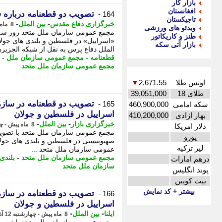
بازار کار
افغانستان
تصویب دو قطعنامه درباره 
164 -
تاجیکستان
-
-
خبرگزاری دفاع مقدس
بین الملل
8 ماه پیش - چهارشنبه 12 آذر 1404، 10:00
ویدئو های ورزشی
مجمع عمومی سازمان ملل متحد روز سه ش
طنز و کاریکاتور
«اسراییل» در فلسطین و بلندی های جولا
بازار آتی سکه
الملل دفاع پرس به نقل از شبکه الجزیره
قطعنامه
-
مجمع عمومی سازمان ملل
-
مجمع عمومی سازمان ملل متحد
اونس طلا
2,671.55
▼
طلای 18
39,051,000
تصویب دو قطعنامه در سازما
165 -
سکه امامی
460,900,000
اسراییل در فلسطین و جولان
بهار ازادی
410,200,000
-
-
خبرگزاری بازار
بین الملل
8 ماه پیش - چهارشنبه 12 آذر 1404، 08:27
دلار امریکا
مجمع عمومی سازمان ملل متحد با تصویب 
یورو
صهیونیستی در فلسطین و بلندی های جولان
لیر ترکیه
عمومی سازمان ملل متحد ...
مجمع عمومی سازمان ملل متحد
-
بلندی
درهم امارات
سازمان ملل متحد
پوند انگلیس
بیت کویین
بیشتر + کد نمایش
تصویب دو قطعنامه در سازما
166 -
اسراییل در فلسطین و جولان
-
-
ایلنا
بین الملل
8 ماه پیش - چهارشنبه 12 آذر 1404، 08:27