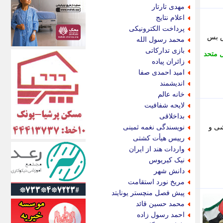
اکونیوز
مهدی تارتار
الف
اعلام نتایج
انتشار آنلاین
پرداخت الکترونیکی
اندیشه قرن
ش بس
محمد رسول الله
اندیشه معاصر
بازی تدارکاتی
 متحد
اندیشه ها
زائران پیاده
انرژی پرس
امید احمدی صفا
ای استخدام
اندیشمند
ایتنا
خانه عالم
ایراف
لایحه شفافیت
ایران آرت
بداخلاقی
ایران آنلاین
شی و
نویسندگی نغمه ثمینی
ایران زندگی
رییس هیأت کشتی
ایران فوری
واردات هند از ایران
ایرانی روز
نیک کیریوس
ایرانیتال
دانش شهر
ایرنا
مریخ نورد استقامت
ایسکانیوز
پیش فصل منچستر یونایتد
ایسنا
محمد حسین قائد
ایکنا
احمد رسول زاده
ایلنا