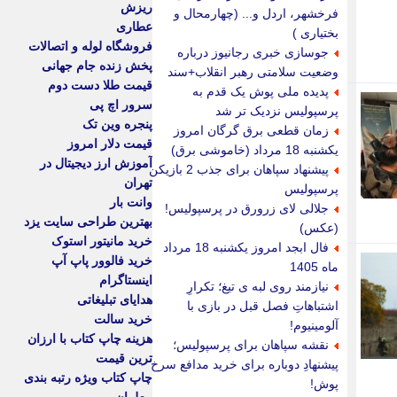
ریزش
فرخشهر، اردل و... (چهارمحال و
عطاری
بختیاری )
فروشگاه لوله و اتصالات
جوسازی خبری رجانیوز درباره
پخش زنده جام جهانی
وضعیت سلامتی رهبر انقلاب+سند
قیمت طلا دست دوم
پدیده ملی پوش یک قدم به
سرور اچ پی
پرسپولیس نزدیک تر شد
پنجره وین تک
زمان قطعی برق گرگان امروز
قیمت دلار امروز
یکشنبه 18 مرداد (خاموشی برق)
آموزش ارز دیجیتال در
پیشنهاد سپاهان برای جذب 2 بازیکن
تهران
پرسپولیس
وانت بار
جلالی لای زرورق در پرسپولیس!
بهترین طراحی سایت یزد
(عکس)
خرید مانیتور استوک
فال ابجد امروز یکشنبه 18 مرداد
خرید فالوور پاپ آپ
ماه 1405
اینستاگرام
نیازمند روی لبه ی تیغ؛ تکرارِ
هدایای تبلیغاتی
اشتباهاتِ فصل قبل در بازی با
خرید سالت
آلومینیوم!
هزینه چاپ کتاب با ارزان
نقشه سپاهان برای پرسپولیس؛
ترین قیمت
پیشنهادِ دوباره برای خرید مدافع سرخ
چاپ کتاب ویژه رتبه بندی
پوش!