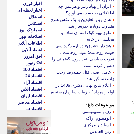
اخبار فوری
ایران از پهپاد ریپر و هرمس چه
اخبار لحظه ای
اطلاعاتی به دست می آورد؟
استقلال
هدی زین العابدین با یک عکس هنری
اسکناس
متفاوت دوباره خبرساز شد!
اسمارتک نیوز
طرز تهیه کیک انبه ای ساده و
اصلاحات نیوز
مجلسی در خانه
اطلاعات آنلاین
هشدار «شرق» درباره دگردیسی
اعتماد آنلاین
هویت روحانیت؛ پیوند روحانیت با
افق امروز
قدرت سیاسی، نقد درون گفتمانی را
افکارنیوز
دشوار کرده است
اقتصاد 100
عامل اصلی قتل حمیدرضا رجب
اقتصاد 24
زاده دستگیر شد
اقتصاد آزاد
اعلام نتایج نهایی دکتری 1405 در
اقتصاد آنلاین
اواخر مرداد / جزییات سازمان سنجش
اقتصاد ایران
؛
اقتصاد معاصر
موضوعات داغ:
اقتصاد نیوز
رژیم صهیونیستی
ی
اکو ایران
آلومینیوم اراک
اکوفارس
استاندار مرکزی
اکونگار
زین العابدین