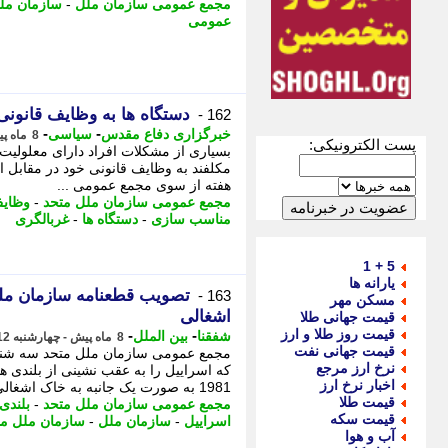
مجمع عمومی سازمان ملل
-
سازمان مل
عمومی
دستگاه ها به وظایف قانونی
162 -
-
-
خبرگزاری دفاع مقدس
سیاسی
8 ماه پیش - چهارشنبه 12 آذر 1404، 19:50
پست الکترونیکی:
بسیاری از مشکلات افراد دارای معلولیت
مکلفند به وظایف قانونی خود در مقابل ای
هفته از سوی مجمع عمومی ...
مجمع عمومی سازمان ملل متحد
-
وظایف
مناسب سازی
-
دستگاه ها
-
غربالگری
5 + 1
یارانه ها
تصویب قطعنامه سازمان مل
163 -
مسکن مهر
اشغالی
قیمت جهانی طلا
قیمت روز طلا و ارز
-
-
شفقنا
بین الملل
8 ماه پیش - چهارشنبه 12 آذر 1404، 14:17
قیمت جهانی نفت
نرخ ارز مرجع
اخبار نرخ ارز
1981 به صورت یک جانبه به خاک اشغالی ...
قیمت طلا
مجمع عمومی سازمان ملل متحد
-
بلندی
قیمت سکه
اسراییل
-
سازمان ملل
-
سازمان ملل مت
آب و هوا