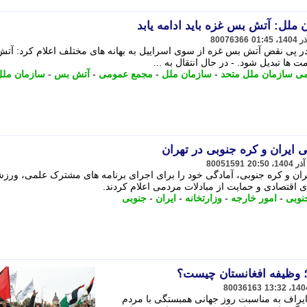
لل: آتش بس غزه باید ادامه یابد
80076366
 پی نقض آتش بس غزه از سوی اسراییل به بهانه های مختلف اعلام کرد: آت
ت ها تبدیل شود. - در ﺣﺎل اﻧﺘﻘﺎل ﺑﻪ ...
ی سازمان ملل متحد
-
سازمان ملل
-
مجمع عمومی
-
آتش بس
-
سازمان ملل
ران و کره جنوبی در تهران
80051591
یران و کره جنوبی، آمادگی خود را برای اجرای برنامه های مشترک علمی، ورز
اقتصادی و حمایت از مبادلات مردمی اعلام کردند.
نوبی
-
امور خارجه
-
وزارتخانه
-
ایران
-
جنوبی
 وظیفه افغانستان چیست؟
80036163
یراف به مناسبت روز جهانی همبستگی با مردم