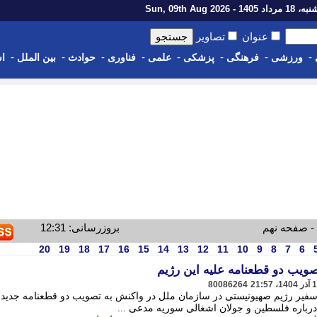
اد 1405 - Sun, 09th Aug 2026
عنوان
تصاویر
-
-
-
-
-
-
-
-
ورزشی
فرهنگی
پزشکی
علمی
فناوری
حوادث
بین الملل
اس
- صفحه نهم
بروزرسانی: 12:31
20
19
18
17
16
15
14
13
12
11
10
9
8
7
6
ویب دو قطعنامه علیه این رژیم
80086264
سفیر رژیم صهیونیستی در سازمان ملل در واکنش به تصویب دو قطعنامه جدید 
رباره فلسطین و جولان اشغالی سوریه مدعی ...