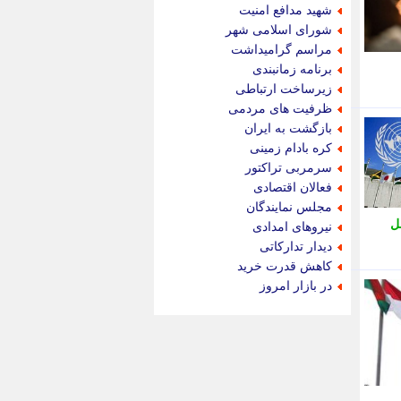
جام جم
شهید مدافع امنیت
جدید پرس
شورای اسلامی شهر
جماران
مراسم گرامیداشت
جوان ایرانی
برنامه زمانبندی
جهان مانا
زیرساخت ارتباطی
جهان نگر
ظرفیت های مردمی
جهان نیوز
بازگشت به ایران
چطور
کره بادام زمینی
چمپیونات
سرمربی تراکتور
چمدون
فعالان اقتصادی
چه خبر
مجلس نمایندگان
حادثه 24
ل
نیروهای امدادی
حرف تو
دیدار تدارکاتی
حوادث پلاس
کاهش قدرت خرید
حوزه نیوز
در بازار امروز
خبر آنلاین
خبر جنوب
خبر سیاسی
خبر گردون
خبر ورزشی
خبرجو