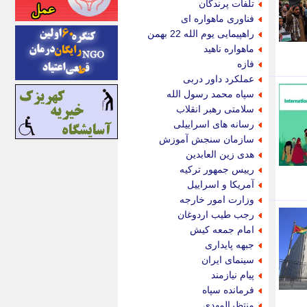
تلفات پرندگان
اینتیتر
فناوری ماهواره ای
ایونا نیوز
راهپیمایی یوم الله 22 بهمن
بازتاب آنلاین
ماهواره ناهید
باشگاه خبرنگاران
فازه
باغستان نیوز
عملکرد داور دربی
بامبوک
سپاه محمد رسول الله
ببین و بخون
سلامتی رهبر انقلاب
بدینسان
رسانه های اسراییلی
بنکر
سازمان سنجش آموزش
بیت ران
هدی زین العابدین
پارس فوتبال
رییس جمهور ترکیه
پارسینه
آمریکا و اسراییل
پارسینه پلاس
وزارت امور خارجه
پاز آنلاین
رجب طیب اردوغان
پاس گل
امام جمعه کیش
پانا
جبهه پایداری
پرتو نیوز
سینمای ایران
پرسون
پیام نیازمند
پنجره نیوز
فرمانده سپاه
پویامگ
منتظرالمهدی