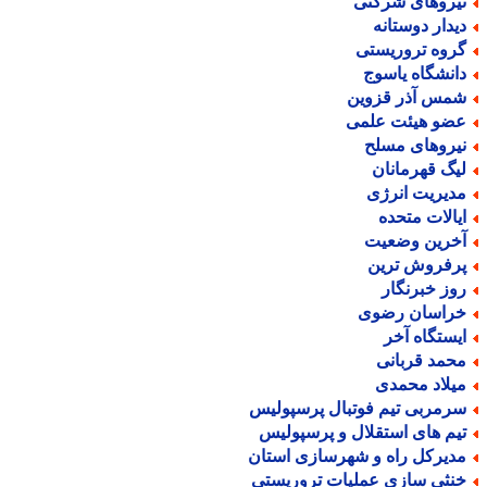
یروهای شرکتی
یدار دوستانه
روه تروریستی
انشگاه یاسوج
مس آذر قزوین
ضو هیئت علمی
یروهای مسلح
یگ قهرمانان
دیریت انرژی
یالات متحده
خرین وضعیت
رفروش ترین
وز خبرنگار
راسان رضوی
یستگاه آخر
حمد قربانی
یلاد محمدی
رمربی تیم فوتبال پرسپولیس
یم های استقلال و پرسپولیس
دیرکل راه و شهرسازی استان
نثی سازی عملیات تروریستی