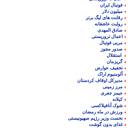
وتبال ایران
یلیون دلار
قابت های لیگ برتر
وایت عاشقانه
ادق المهدی
عمال تروریستی
ربی فوتبال
دور مجوز
ستقلال
ریزمان
خفیف عوارض
لومنیوم اراک
دیرکل اوقاف کردستان
رز زمینی
یمز جفری
یلانه
وک آنافیلاکسی
رزش در ماه رمضان
خست وزیر رژیم صهیونیستی
ذای بدون گوشت