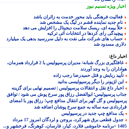
بار ویژه
تسنیم نیوز
عالیت فرهنگی باید محور خدمت به زائران باشد
ام جدید نماینده قشم در لیگ یک مشخص شد
لأ بیمه ای، ریسک سلامت دیجیتال را افزایش می دهد
یچیدگی رای کردها در انتخابات آتی ترکیه
ساب های شرکت ملی نفت به دلیل سررسید بدهی یک میلیارد
اری مسدود شد
ار داغ:
غافلگیری بزرگ شبانه/ مدیران پرسپولیس با 2 قرارداد همزمان،
داران را به وجد آوردند
أیید ربایش و قتل حمیدرضا رجب زاده
ین لژیونر را دیگر پرسپولیسی بدانید
خبار داغ نقل و انتقالات پرسپولیس | تصمیم نهایی برای گزینه
ب پرسپولیس؛ ابوالفضل رزاق پور سرخ پوش می شود / توافق
پولیس و گل گهر برای انتقال مدافع چپ؛ رزاق پور با امضای
ردادی سه ساله به جمع سرخ پوشان اضافه شد
ک مدافع چپ جدید در پرسپولیس
جدول قطعی برق شهرکرد، بروجن و لردگان امروز 17 مرداد
1405 +برنامه خاموشی فلارد، کیار، فارسان، کوهرنگ، فرخشهر و...