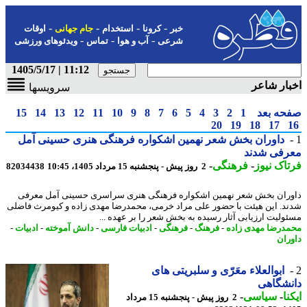
-
-
-
-
خبر
کرونا
استخدام
جام جهانی
اوقات
-
-
-
شرعی
آب و هوا
تماس
ویدئوهای ورزشی
11:12 | 1405/5/17
ار شاعر
سرویسها
حه بعد
1
2
3
4
5
6
7
8
9
10
11
12
13
14
15
20
19
18
17
داوران بخش شعر نهمین اشکواره فرهنگی هنری حسینی آمل
رفی شدند
اک نیوز
-
فرهنگی
-
2 روز پیش - پنجشنبه 15 مرداد 1405، 10:45
82034438
ران بخش شعر نهمین اشکواره فرهنگی هنری سراسری حسینی آمل معرفی
د. این هیئت با حضور علی مراد خرمی، محمدرضا مهدی زاده و کیومرث فاضلی
ولیت ارزیابی آثار رسیده به بخش شعر را بر عهده ...
درضا مهدی زاده
-
فرهنگ
-
فرهنگی
-
ادبیات فارسی
-
دانش آموخته
-
ادبیات
-
ران
ابوالعلاء معَرّی و سلبریتی های
نشگاهی
نا
-
سیاسی
-
2 روز پیش - پنجشنبه 15 مرداد