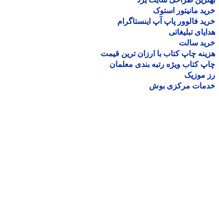
د مانیتور استوک
د فالوور پاپ آپ اینستاگرام
یای تبلیغاتی
ید سالت
نه چاپ کتاب با ارزان ترین قیمت
 کتاب ویژه رتبه بندی معلمان
موزیک
مات مرکزی بوش