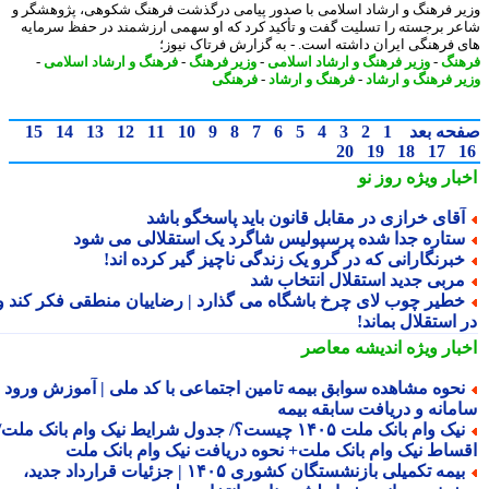
ر فرهنگ و ارشاد اسلامی با صدور پیامی درگذشت فرهنگ شکوهی، پژوهشگر و
ر برجسته را تسلیت گفت و تأکید کرد که او سهمی ارزشمند در حفظ سرمایه
 فرهنگی ایران داشته است. - به گزارش فرتاک نیوز؛
نگ
-
وزیر فرهنگ و ارشاد اسلامی
-
وزیر فرهنگ
-
فرهنگ و ارشاد اسلامی
-
ر فرهنگ و ارشاد
-
فرهنگ و ارشاد
-
فرهنگی
حه بعد
1
2
3
4
5
6
7
8
9
10
11
12
13
14
15
20
19
18
17
بار ویژه
روز نو
قای خرازی در مقابل قانون باید پاسخگو باشد
تاره جدا شده پرسپولیس شاگرد یک استقلالی می شود
برنگارانی که در گرو یک زندگی ناچیز گیر کرده اند!
ربی جدید استقلال انتخاب شد
طیر چوب لای چرخ باشگاه می گذارد | رضاییان منطقی فکر کند و
استقلال بماند!
بار ویژه
اندیشه معاصر
حوه مشاهده سوابق بیمه تامین اجتماعی با کد ملی | آموزش ورود به
مانه و دریافت سابقه بیمه
نیک وام بانک ملت ۱۴۰۵ چیست؟/ جدول شرایط نیک وام بانک ملت/
ساط نیک وام بانک ملت+ نحوه دریافت نیک وام بانک ملت
بیمه تکمیلی بازنشستگان کشوری ۱۴۰۵ | جزئیات قرارداد جدید،