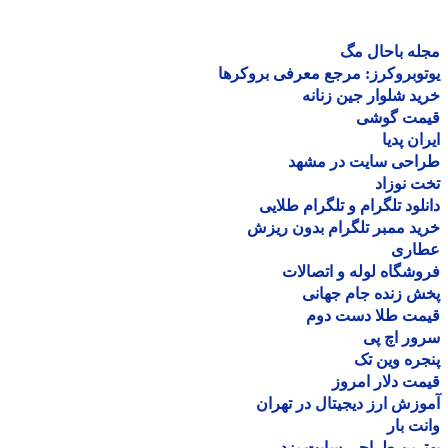
ه باحال مگ
وبروکرز: مرجع معرفی بروکرها
د شلوار جین زنانه
مت گوشی
ان پدیا
احی سایت در مشهد
 نوزاد
لود تلگرام و تلگرام طلایی
د ممبر تلگرام بدون ریزش
اری
شگاه لوله و اتصالات
 زنده جام جهانی
مت طلا دست دوم
ر اچ پی
ره وین تک
ت دلار امروز
زش ارز دیجیتال در تهران
ت بار
رین طراحی سایت یزد