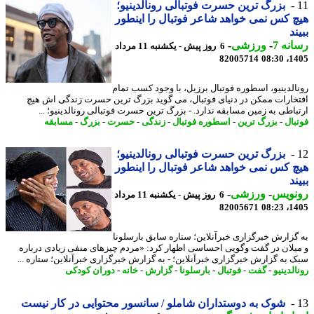
بزرگ ترین حسرت فوتبالی رونالدینیو؛
 کس نمی خواهد شاعر فوتبال را اینطور
ند
نه 7
-
ورزشی
-
6 روز پیش - یکشنبه 11 مرداد
82005714
1405
الدینیو، اسطوره فوتبال برزیل، با وجود کسب تمام
خارات ممکن در دنیای فوتبال، می گوید بزرگ ترین حسرت زندگی اش هیچ
باطی به زمین مسابقه ندارد. - بزرگ ترین حسرت فوتبالی رونالدینیو؛ ...
بال
-
بزرگ ترین
-
اسطوره فوتبال
-
زندگی
-
حسرت
-
بزرگ
-
مسابقه
بزرگ ترین حسرت فوتبالی رونالدینیو؛
 کس نمی خواهد شاعر فوتبال را اینطور
ند
نویس
-
ورزشی
-
6 روز پیش - یکشنبه 11 مرداد
82005671
1405
گزارش خبرگزاری خبرآنلاین؛ ستاره سابق بارسلونا
یلان در گفت وگویی احساسی اظهار کرد: «مردم چیزهای منفی زیادی درباره
 به گزارش خبرگزاری خبرآنلاین؛ - به گزارش خبرگزاری خبرآنلاین؛ ستاره ...
لدینیو
-
گفت
-
فوتبال
-
بارسلونا
-
گزارش
-
خانه
-
دوران کودکی
شوک به دوستداران شاملو / سانسور محتوایی در کار نیست