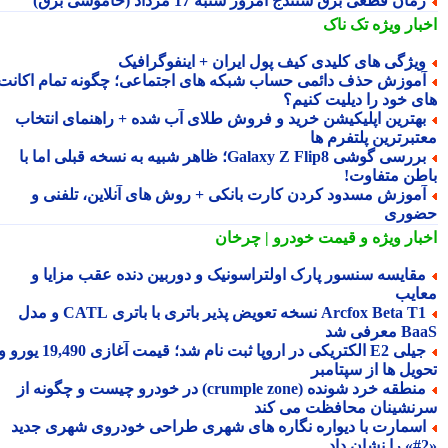
مان قطعی برق سنندج امروز شنبه 17 مرداد (خاموشی برق)
بار ویژه
تک ناک
یژگی های کلیدی کیف پول ایران + اینفوگرافیک
موزش حذف دائمی حساب شبکه های اجتماعی؛ چگونه تمام اکانت
ی خود را دیلیت کنیم؟
هترین اپلیکیشن خرید و فروش طلای آب شده + راهنمای انتخاب
تبرترین پلتفرم ها
بررسی گوشی Galaxy Z Flip8؛ ظاهر شبیه به نسخه قبلی اما با
طن متفاوت!
موزش مسدود کردن کارت بانکی + روش های آنلاین، تلفنی و
وری
بار ویژه
و قیمت خودرو | چرخان
قایسه سنسور پارک اولتراسونیک و دوربین دنده عقب مزایا و
ایب
Arcfox Beta T1 نسخه تعویض پذیر باتری با باتری CATL و مدل
معرفی شد
جیلی E2 الکتریکی در اروپا ثبت نام شد؛ قیمت آغازی 19,490 یورو و
ویل ها از سپتامبر
منطقه خرد شونده (crumple zone) در خودرو چیست و چگونه از
نشینان محافظت می کند
سمارت با دیواره نگاره های شهری طراحی خودروی شهری جدید