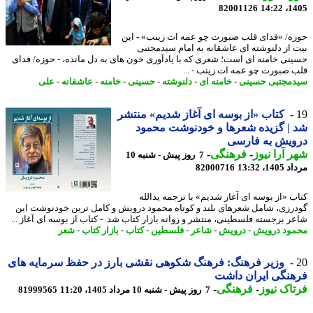
82001126
1405
ه/ «فدای قلب صبورت چو عمه ات زینب» - این
 از دلنوشته ای عاشقانه به امام سیدمجتبی
نی خامنه ای است؛ شعری که با یادآوری خون های به دل مانده، - حوزه/ فدای
 صبورت چو عمه ات زینب - ...
مجتبی حسینی
-
خامنه ای
-
دلنوشته
-
حسینی
-
خامنه
-
عاشقانه
-
علی
کتاب «از بوسه ای آغاز شدیم» منتشر
| گزیده شعرها و خودنوشت محمود
ویش به فارسی
 آرا نیوز
-
فرهنگی
-
7 روز پیش - شنبه 10
1، 13:32
82000716
ب «از بوسه ای آغاز شدیم» با ترجمه یدالله
رزی، شامل شعرهای بلند و کوتاه محمود درویش و کامل ترین خودنوشت این
ر برجسته فلسطینی، منتشر و روانه بازار کتاب شد. - کتاب از بوسه ای آغاز ...
ود درویش
-
درویش
-
شاعر
-
فلسطین
-
کتاب
-
بازار کتاب
-
شعر
وزیر فرهنگ: فرهنگ شکوهی نقشی بارز در حفظ سرمایه های
نگی ایران داشت
اک نیوز
-
فرهنگی
-
7 روز پیش - شنبه 10 مرداد 1405، 11:20
81999565