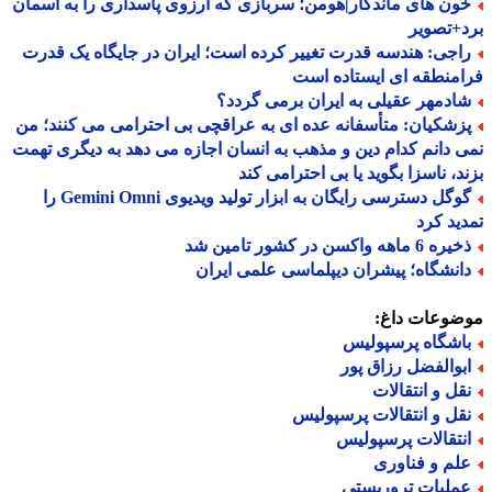
ون های ماندگار|هومن؛ سربازی که آرزوی پاسداری را به آسمان
+تصویر
اجی: هندسه قدرت تغییر کرده است؛ ایران در جایگاه یک قدرت
منطقه ای ایستاده است
ادمهر عقیلی به ایران برمی گردد؟
زشکیان: متأسفانه عده ای به عراقچی بی احترامی می کنند؛ من
 دانم کدام دین و مذهب به انسان اجازه می دهد به دیگری تهمت
د، ناسزا بگوید یا بی احترامی کند
گوگل دسترسی رایگان به ابزار تولید ویدیوی Gemini Omni را
ید کرد
 6 ماهه واکسن در کشور تامین شد
انشگاه؛ پیشران دیپلماسی علمی ایران
ضوعات داغ:
اشگاه پرسپولیس
بوالفضل رزاق پور
قل و انتقالات
قل و انتقالات پرسپولیس
نتقالات پرسپولیس
لم و فناوری
ملیات تروریستی