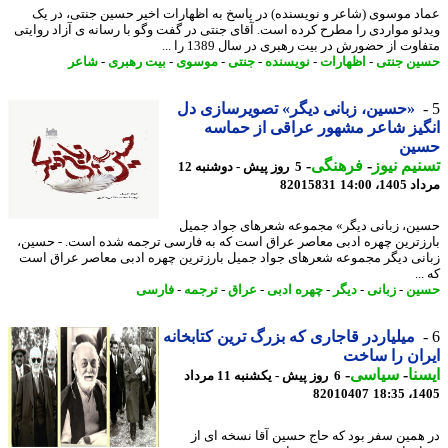
د موسوی (شاعر و نویسنده) در پاسخ به اظهارات اخیر حسین جنتی، در یک
ئو مواردی را مطرح کرده است. آقای جنتی در گفت وگو با رسانه ی آزاد روایتی
وت از حضورش در بیت رهبری در سال 1389 را ...
ن جنتی
-
اظهارات
-
نویسنده
-
جنتی
-
موسوی
-
بیت رهبری
-
شاعر
«حسین، زبانی دیگر» تصویرسازی دل
یز شاعر مشهور عراقی از حماسه
ین
یم نیوز
-
فرهنگی
-
5 روز پیش - دوشنبه 12
1، 14:00
82015831
ن، زبانی دیگر» مجموعه شعرهای جواد جمیل
زترین چهره ادبی معاصر عراق است که به فارسی ترجمه شده است. - حسین،
نی دیگر مجموعه شعرهای جواد جمیل بارزترین چهره ادبی معاصر عراق است
..
ین
-
زبانی
-
دیگر
-
چهره ادبی
-
عراق
-
ترجمه
-
فارسی
میلیاردر قاجاری که بزرگ ترین کتابخانه
ان را ساخت
نا
-
سیاسی
-
6 روز پیش - یکشنبه 11 مرداد
82010407
1405
همین سفر بود که حاج حسین آقا نسخه ای از