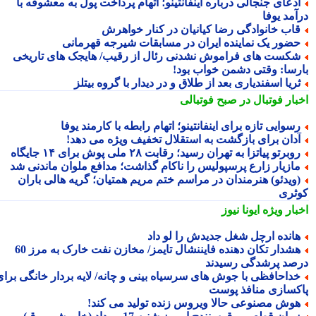
دعای جنجالی درباره اینفانتینو؛ اتهام پرداخت پول به معشوقه با
آمد یوفا
اب خانوادگی رضا کیانیان در کنار خواهرش
ضور یک نماینده ایران در مسابقات شیرجه قهرمانی
شکست‎ های فراموش نشدنی رئال از رقیب/ هایجک های تاریخی
رسا: وقتی دشمن خواب بود!
ریا اسفندیاری بعد از طلاق و در دیدار با گروه بیتلز
بار فوتبال در صبح فوتبالی
سوایی تازه برای اینفانتینو؛ اتهام رابطه با کارمند یوفا
دان برای بازگشت به استقلال تخفیف ویژه می دهد!
وبرتو پیاتزا به تهران رسید؛ رقابت ۲۸ ملی پوش برای ۱۴ جایگاه
ازیار زارع پرسپولیس را ناکام گذاشت؛ مدافع ملوان ماندنی شد
ویدئو) هنرمندان در مراسم ختم مریم همتیان؛ گریه هالی باران
ثری
بار ویژه
ایونا نیوز
انده ارچل شغل جدیدش را لو داد
هشدار تکان دهنده فایننشال تایمز/ مخازن نفت خارک به مرز 60
صد پرشدگی رسیدند
داحافظی با جوش های سرسیاه بینی و چانه/ لایه بردار خانگی برای
کسازی منافذ پوست
وش مصنوعی حالا ویروس زنده تولید می کند!