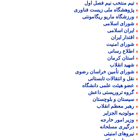
یم منتخب نیم فصل اول
ژوهشگاه ملی زیست فناوری
رزشگاه ماریو ریگامونتی
ورای اسلامی
یران اسلامی
قتدار ایران
ورای امنیت
طلاع رسانی
ستان کرمان
هید انقلاب
ورای تأمین خراسان رضوی
قل و انتقالات تابستانی
ضو هیئت علمی دانشگاه
روه تروریستی داعش
یستان و بلوچستان
هبر معظم انقلاب
ولودیه الجزایر
زیر امور خارجه
رگیری مسلحانه
یروهای امنیتی