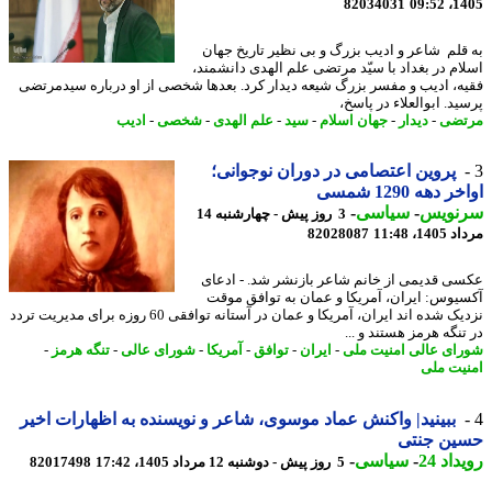
82034031
1405
قلم شاعر و ادیب بزرگ و بی نظیر تاریخ جهان
ام در بغداد با سیّد مرتضی علم الهدی دانشمند،
ه، ادیب و مفسر بزرگ شیعه دیدار کرد. بعدها شخصی از او درباره سیدمرتضی
د. ابوالعلاء در پاسخ،
تضی
-
دیدار
-
جهان اسلام
-
سید
-
علم الهدی
-
شخصی
-
ادیب
پروین اعتصامی در دوران نوجوانی؛
 دهه 1290 شمسی
نویس
-
سیاسی
-
3 روز پیش - چهارشنبه 14
1، 11:48
82028087
ی قدیمی از خانم شاعر بازنشر شد. - ادعای
یوس: ایران، آمریکا و عمان به توافق موقت
نزدیک شده اند ایران، آمریکا و عمان در آستانه توافقی 60 روزه برای مدیریت تردد
نگه هرمز هستند و ...
ای عالی امنیت ملی
-
ایران
-
توافق
-
آمریکا
-
شورای عالی
-
تنگه هرمز
-
یت ملی
ببینید| واکنش عماد موسوی، شاعر و نویسنده به اظهارات اخیر
ین جنتی
اد 24
-
سیاسی
-
5 روز پیش - دوشنبه 12 مرداد 1405، 17:42
82017498