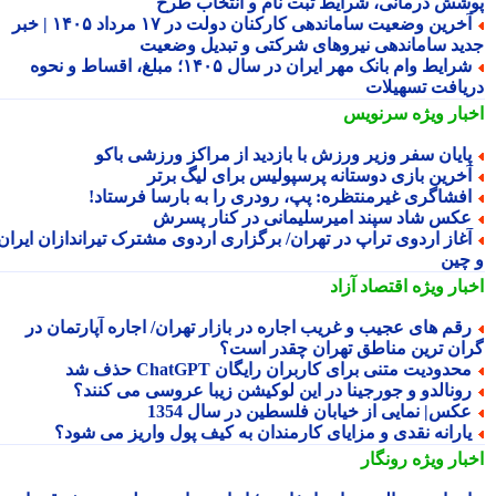
شش درمانی، شرایط ثبت نام و انتخاب طرح
آخرین وضعیت ساماندهی کارکنان دولت در ۱۷ مرداد ۱۴۰۵ | خبر
ید ساماندهی نیروهای شرکتی و تبدیل وضعیت
شرایط وام بانک مهر ایران در سال ۱۴۰۵؛ مبلغ، اقساط و نحوه
یافت تسهیلات
بار ویژه
سرنویس
ایان سفر وزیر ورزش با بازدید از مراکز ورزشی باکو
خرین بازی دوستانه پرسپولیس برای لیگ برتر
فشاگری غیرمنتظره: پپ، رودری را به بارسا فرستاد!
کس شاد سپند امیرسلیمانی در کنار پسرش
غاز اردوی تراپ در تهران/ برگزاری اردوی مشترک تیراندازان ایران
چین
بار ویژه
اقتصاد آزاد
قم های عجیب و غریب اجاره در بازار تهران/ اجاره آپارتمان در
ان ترین مناطق تهران چقدر است؟
حدودیت متنی برای کاربران رایگان ChatGPT حذف شد
ونالدو و جورجینا در این لوکیشن زیبا عروسی می کنند؟
کس| نمایی از خیابان فلسطین در سال 1354
ارانه نقدی و مزایای کارمندان به کیف پول واریز می شود؟
بار ویژه
رونگار