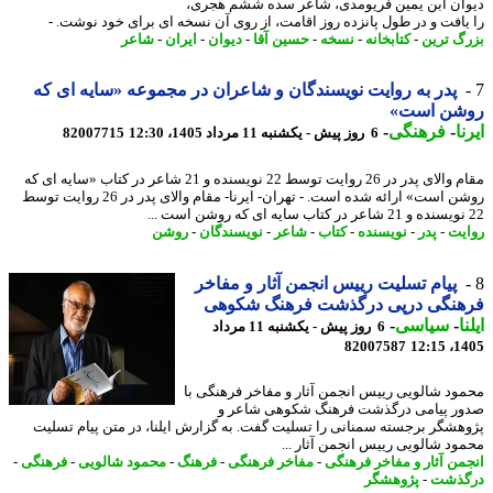
ان ابن یمین فریومدی، شاعر سده ششم هجری،
یافت و در طول پانزده روز اقامت، از روی آن نسخه ای برای خود نوشت. -
گ ترین
-
کتابخانه
-
نسخه
-
حسین آقا
-
دیوان
-
ایران
-
شاعر
پدر به روایت نویسندگان و شاعران در مجموعه «سایه ای که
شن است»
ا
-
فرهنگی
-
6 روز پیش - یکشنبه 11 مرداد 1405، 12:30
82007715
مقام والای پدر در 26 روایت توسط 22 نویسنده و 21 شاعر در کتاب «سایه ای که
روشن است» ارائه شده است. - تهران- ایرنا- مقام والای پدر در 26 روایت توسط
یت
-
پدر
-
نویسنده
-
کتاب
-
شاعر
-
نویسندگان
-
روشن
پیام تسلیت رییس انجمن آثار و مفاخر
هنگی درپی درگذشت فرهنگ شکوهی
ا
-
سیاسی
-
6 روز پیش - یکشنبه 11 مرداد
82007587
1405
ود شالویی رییس انجمن آثار و مفاخر فرهنگی با
ر پیامی درگذشت فرهنگ شکوهی شاعر و
هشگر برجسته سمنانی را تسلیت گفت. به گزارش ایلنا، در متن پیام تسلیت
ود شالویی رییس انجمن آثار ...
من آثار و مفاخر فرهنگی
-
مفاخر فرهنگی
-
فرهنگ
-
محمود شالویی
-
فرهنگی
-
گذشت
-
پژوهشگر