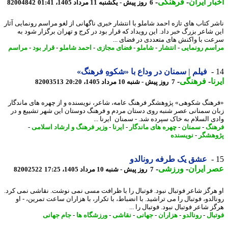
ار ایران
-
فرهنگی
-
6 روز پیش - یکشنبه 11 مرداد 1405، 01:41
82004842
ر کتاب های تازه احمد شاملو با انتشار خبری ناگهانی از لغو مراسم رونمایی آثار
 شاعر بزرگ خبر داد. این رویداد که قرار بود در کرج و تهران برگزار شود به
ت با واکنش های متعددی در فضای ...
سم رونمایی
-
انتشار
-
شاملو
-
فضای مجازی
-
احمد شاملو
-
قرار بود
-
مراسم
فیلم | سمنان در وداع با «شکوهِ فرهنگ»
ا
-
فرهنگی
-
7 روز پیش - شنبه 10 مرداد 1405، 20:20
82003513
هنگ شکوهی» پژوهشگر فرهنگ عامه، شاعر، نویسنده و از چهره های ماندگار
ن سمنانی عصر شنبه روی دستان مردم و فرهنگ دوستان این شهر تشییع و در
ی السلام به خاک سپرده شد. - سمنان ایرنا ...
نگ
-
سمنان
-
چهره های ماندگار
-
ایرنا
-
وزیر فرهنگ و ارشاد اسلامی
-
هشگر
-
نویسنده
عشق یک طرفه رونالدو
 ایران
-
ورزشی
-
7 روز پیش - شنبه 10 مرداد 1405، 17:25
82002522
هرگز شاعر فوتبال نبود. فوتبال را با ظرافت مسی نمی نوشت. نقاشی نمی کرد.
لدو، فوتبال را می تراشید. با انضباط، با تکرار، با هزاران ساعت تمرین، - او
 شاعر فوتبال نبود. فوتبال را ...
بال
-
رونالدو
-
هزاران
-
جهانی
-
نقاشی
-
ورزشگاه ها
-
جام جهانی