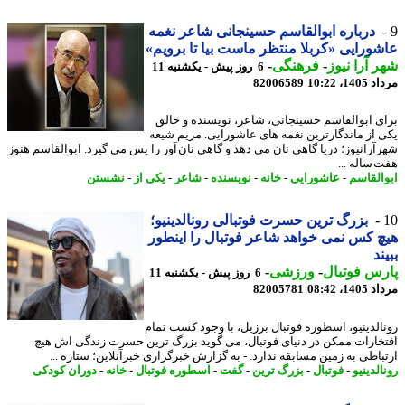
درباره ابوالقاسم حسینجانی شاعر نغمه
ورایی «کربلا منتظر ماست بیا تا برویم»
 آرا نیوز
-
فرهنگی
-
6 روز پیش - یکشنبه 11
1، 10:22
82006589
ی ابوالقاسم حسینجانی، شاعر، نویسنده و خالق
 از ماندگارترین نغمه های عاشورایی. مریم شیعه
آرانیوز؛ دریا گاهی نان می دهد و گاهی نان آور را پس می گیرد. ابوالقاسم هنوز
 ساله ...
القاسم
-
عاشورایی
-
خانه
-
نویسنده
-
شاعر
-
یکی از
-
نشستن
بزرگ ترین حسرت فوتبالی رونالدینیو؛
 کس نمی خواهد شاعر فوتبال را اینطور
ند
س فوتبال
-
ورزشی
-
6 روز پیش - یکشنبه 11
1، 08:42
82005781
الدینیو، اسطوره فوتبال برزیل، با وجود کسب تمام
خارات ممکن در دنیای فوتبال، می گوید بزرگ ترین حسرت زندگی اش هیچ
باطی به زمین مسابقه ندارد. - به گزارش خبرگزاری خبرآنلاین؛ ستاره ...
لدینیو
-
فوتبال
-
بزرگ ترین
-
گفت
-
اسطوره فوتبال
-
خانه
-
دوران کودکی