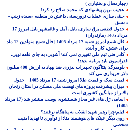
ارمحال و بختیاری )
جیب ترین پیشنهادی که محمد صلاح رد کرد!
نثی سازی عملیات تروریستی داعش در منطقه «سیده زینب»
شق
جدول قطعی برق ساری، بابل، آمل و قائمشهر بابل امروز 17
1 (مازندران)
فال شمع امروز شنبه 17 مرداد 1405 | فال شمع متولدین 12 ماه
ی عشق، کار و آینده
ادر فنی تیم ملی تغییری نمی کند/ آشوبی: به جای قلعه نویی،
اسیون باید برنامه بدهد!
بلومبرگ: پنتاگون تجهیزات لیزری ضد پهپاد به ارزش 400 میلیون
ر خریداری می کند
مت سکه و قیمت طلا امروز شنبه 17 مرداد 1405 + جدول
یزان پیشرفت پروژه های نهضت ملی مسکن در استان زنجان
اتر از میانگین کشوری است
اسامی ژل های غیر مجاز شستشوی پوست منتشر شد (17 مرداد
14
یلم/چرا رهبر شهید انقلاب به پناهگاه نرفتند؟
وی دیگر عینک های هوشمند متا؛ از نوآوری تا تهدید امنیت
صی