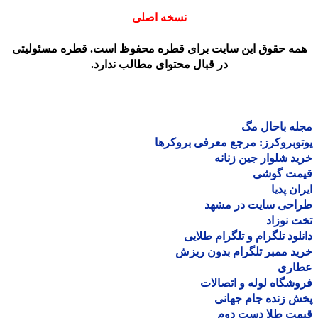
نسخه اصلی
مه حقوق این سایت برای قطره محفوظ است. قطره مسئولیتی
در قبال محتوای مطالب ندارد.
ه باحال مگ
وبروکرز: مرجع معرفی بروکرها
د شلوار جین زنانه
مت گوشی
ان پدیا
احی سایت در مشهد
 نوزاد
لود تلگرام و تلگرام طلایی
د ممبر تلگرام بدون ریزش
اری
شگاه لوله و اتصالات
 زنده جام جهانی
مت طلا دست دوم