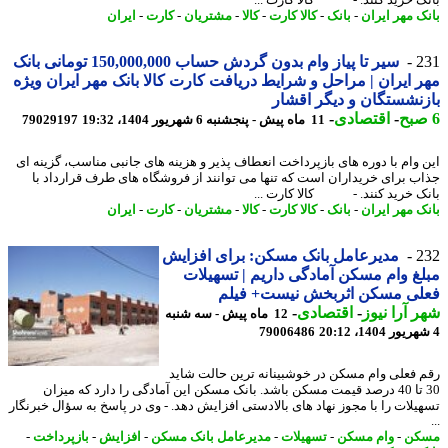
ک مهر ایران
-
بانک
-
کالا کارت
-
کالا
-
مشتریان
-
کارت
-
ایران
2
سیر تا پیاز وام بدون گردش حساب 150,000,000 تومانی بانک
 ایران | مراحل و شرایط دریافت کارت کالا بانک مهر ایران ویژه
نشستگان و دیگر اقشار
-
اقتصادی
-
11 ماه پیش - پنجشنبه 6 شهریور 1404، 19:32
79029197
 وام با دوره های بازپرداخت انعطاف پذیر و هزینه های جانبی مناسب، گزینه ای
ب برای خریداران است که تنها می توانند از فروشگاه های طرف قرارداد با
ک خرید کنند. - کالا کارت ...
ک مهر ایران
-
بانک
-
کالا کارت
-
کالا
-
مشتریان
-
کارت
-
ایران
2
مدیرعامل بانک مسکن: برای افزایش
غ وام مسکن آمادگی داریم | تسهیلات
لی مسکن اثربخش نیست+ فیلم
 آرا نیوز
-
اقتصادی
-
12 ماه پیش - سه شنبه
79006486
 فعلی وام مسکن در خوشبینانه ترین حالت شاید
30 تا 40 درصد قیمت مسکن باشد. بانک مسکن این آمادگی را دارد که میزان
یلات را با مجوز نهاد های بالادستی افزایش دهد. - وی در پاسخ به سؤال خبرنگار
کن
-
وام مسکن
-
تسهیلات
-
مدیرعامل بانک مسکن
-
افزایش
-
بازپرداخت
-