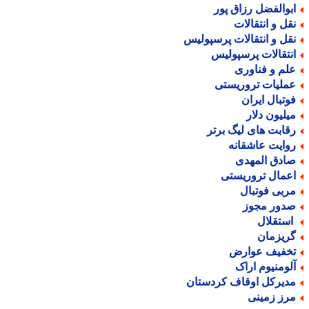
بوالفضل رزاق پور
قل و انتقالات
قل و انتقالات پرسپولیس
نتقالات پرسپولیس
لم و فناوری
ملیات تروریستی
وتبال ایران
یلیون دلار
قابت های لیگ برتر
وایت عاشقانه
ادق المهدی
عمال تروریستی
ربی فوتبال
دور مجوز
ستقلال
ریزمان
خفیف عوارض
لومنیوم اراک
دیرکل اوقاف کردستان
رز زمینی