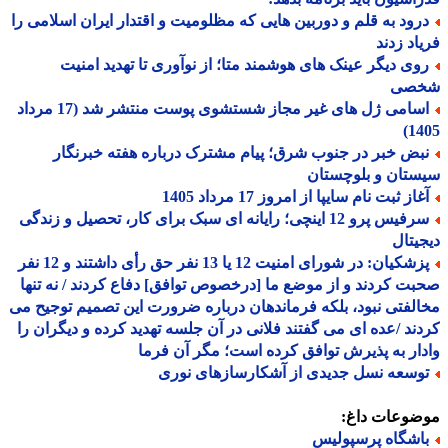
رود به قلم و دوربین هایی که مظلومیت و اقتدار ایران اسلامی را
اد زدند
وی دیگر عینک های هوشمند متا؛ از نوآوری تا تهدید امنیت
صی
اسامی ژل های غیر مجاز شستشوی پوست منتشر شد (17 مرداد
14
بض خبر در جنوب شرق؛ پیام مشترک درباره هفته خبرنگار
تان و بلوچستان
از ثبت نام سایپا از امروز 17 مرداد 1405
سرفیس پرو 12 اینچی؛ رایانه ای سبک برای کار، تحصیل و زندگی
یتال
پزشکیان: در شورای امنیت 12 یا 13 نفر حق رأی داشتند و 12 نفر
ت کردند و از موضع ما [درخصوص توافق] دفاع کردند / نه تنها
لفتی نبود، بلکه فرماندهان درباره ضرورت این تصمیم توجیح می
ند /عده ای می گفتند فلانی در آن جلسه تهدید کرده و دیگران را
ار به پذیرش توافق کرده است؛ مگر آن فرما
وسعه نسل جدیدی از آشکارسازهای نوری
ضوعات داغ:
اشگاه پرسپولیس