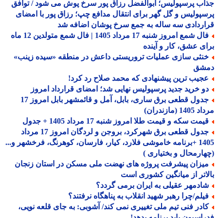
ب پرسپولیس؛ ابوالفضل رزاق پور سرخ پوش می شود / توافق
پولیس و گل گهر برای انتقال مدافع چپ؛ رزاق پور با امضای
ردادی سه ساله به جمع سرخ پوشان اضافه شد
فال شمع امروز شنبه 17 مرداد 1405 | فال شمع متولدین 12 ماه
ی عشق، کار و آینده
نثی سازی عملیات تروریستی داعش در منطقه «سیده زینب»
شق
جیب ترین پیشنهادی که محمد صلاح رد کرد!
و خرید جدید پرسپولیس نهایی شد؛ امضای قرارداد امروز
جدول قطعی برق ساری، بابل، آمل و قائمشهر بابل امروز 17
1 (مازندران)
مت سکه و قیمت طلا امروز شنبه 17 مرداد 1405 + جدول
جدول قطعی برق شهرکرد، بروجن و لردگان امروز 17 مرداد
1405 +برنامه خاموشی فلارد، کیار، فارسان، کوهرنگ، فرخشهر و...
ارمحال و بختیاری )
یزان پیشرفت پروژه های نهضت ملی مسکن در استان زنجان
اتر از میانگین کشوری است
ادمهر عقیلی به ایران برمی گردد؟
یلم/چرا رهبر شهید انقلاب به پناهگاه نرفتند؟
ادر فنی تیم ملی تغییری نمی کند/ آشوبی: به جای قلعه نویی،
اسیون باید برنامه بدهد!