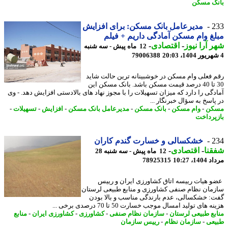
ک مسکن
2
مدیرعامل بانک مسکن: برای افزایش
غ وام مسکن آمادگی داریم + فیلم
 آرا نیوز
-
اقتصادی
-
12 ماه پیش - سه شنبه
79006388
 فعلی وام مسکن در خوشبینانه ترین حالت شاید
30 تا 40 درصد قیمت مسکن باشد. بانک مسکن این
دگی را دارد که میزان تسهیلات را با مجوز نهاد های بالادستی افزایش دهد. - وی
پاسخ به سؤال خبرنگار ...
کن
-
وام مسکن
-
بانک مسکن
-
مدیرعامل بانک مسکن
-
افزایش
-
تسهیلات
-
پرداخت
2
خشکسالی و خسارت گندم کاران
نا
-
اقتصادی
-
12 ماه پیش - سه شنبه 28
1، 10:27
78925315
 هیات رییسه اتاق کشاورزی ایران و رییس
مان نظام صنفی کشاورزی و منابع طبیعی لرستان
: خشکسالی، عدم بارندگی مناسب و بالا بودن
 های تولید امسال موجب خسارت 50 تا 70 درصدی برخی ...
بع طبیعی لرستان
-
سازمان نظام صنفی
-
کشاورزی
-
کشاورزی ایران
-
منابع
عی
-
سازمان نظام
-
رییس سازمان