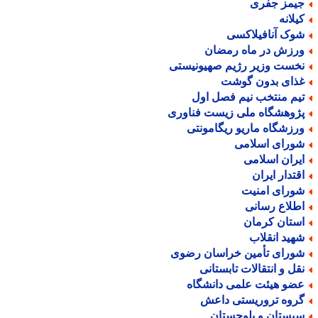
یمز جفری
یلانه
وک آنافیلاکسی
رزش در ماه رمضان
خست وزیر رژیم صهیونیستی
ذای بدون گوشت
یم منتخب نیم فصل اول
ژوهشگاه ملی زیست فناوری
رزشگاه ماریو ریگامونتی
ورای اسلامی
یران اسلامی
قتدار ایران
ورای امنیت
طلاع رسانی
ستان کرمان
هید انقلاب
ورای تأمین خراسان رضوی
قل و انتقالات تابستانی
ضو هیئت علمی دانشگاه
روه تروریستی داعش
یستان و بلوچستان