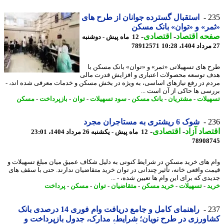
2
استقبال گسترده جوانان از طرح های
ر» و «توان» بانک مسکن
حه اقتصاد
-
اقتصادی
-
12 ماه پیش - دوشنبه
78912571
 های تسهیلاتی «ثمر» و «توان» بانک مسکن با
 توسعه محصولات اعتباری و افزایش قدرت مالی
م در رفع نیازهای اساسی، به ویژه در بخش مسکن و خدمات معرفی شده اند، -
سی ها حاکی از آن است ...
یلات
-
مشتریان
-
بانک مسکن
-
سود تسهیلات
-
توان
-
بازپرداخت
-
مسکن
2
شوک 6 ریشتری به مستاجران مجرد
صاد آزاد
-
اقتصادی
-
12 ماه پیش - یکشنبه 26 مرداد 1404، 23:01
78908
 های خرید مسکن در شرایط کنونی به دلیل شکاف عمیق میان مبلغ تسهیلات و
ت واقعی خانه، تأثیر چندانی در توان خرید متقاضیان ندارند. حتی با سقف های
ی که برای این وام ها تعیین شده، - ...
د
-
تسهیلات
-
خرید مسکن
-
متقاضیان
-
توان
-
مسکن
-
پرداخت
2
راهنمای کامل و جامع دریافت وام فوری 14 درصدی بانک
ورزی در طرح نویان؛ شرایط، مدارک، جدول بازپرداخت و