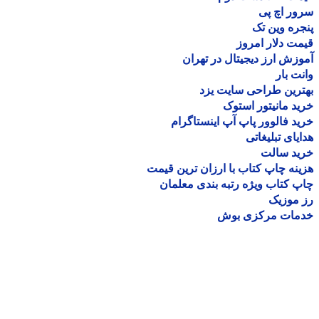
ر اچ پی
ره وین تک
ت دلار امروز
زش ارز دیجیتال در تهران
ت بار
رین طراحی سایت یزد
د مانیتور استوک
د فالوور پاپ آپ اینستاگرام
یای تبلیغاتی
ید سالت
نه چاپ کتاب با ارزان ترین قیمت
 کتاب ویژه رتبه بندی معلمان
موزیک
مات مرکزی بوش