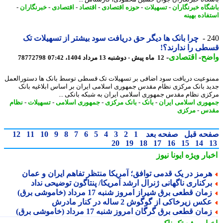
گاه خبرنگاران
-
تسهیلات
-
حوزه اقتصادی
-
اقتصاد
-
اقتصادی
-
خبرنگاران
-
فاده بهینه
2
چرا بانک ها دیگر حق دریافت سود بیشتر از تسهیلات تک
ی را ندارند؟!
ضح
-
اقتصادی
-
12 ماه پیش - دوشنبه 13 مرداد 1404، 07:42
78772798
وعیت دریافت سود اضافی بر تسهیلات تک قسطی توسط بانک ها دستورالعمل
د بانک مرکزی نظام مقدس جمهوری اسلامی ایران بر اساس ابلاغیه بانک
زی نظام مقدس جمهوری اسلامی ایران به شبکه بانکی ...
وری اسلامی ایران
-
بانک
-
بانک مرکزی
-
جمهوری اسلامی
-
تسهیلات
-
نظام
دس
-
مرکزی
حه قبل
صفحه بعد
1
2
3
4
5
6
7
8
9
10
11
12
20
19
18
17
16
15
14
بار ویژه
ایونا نیوز
رمز در یک قدمی توافق؛ آمریکا منتظر تفاهم ایران و عمان
رکناری ناگهانی ژنرال ارشد آمریکا/ پنتاگون توضیحی نداد
مان قطعی برق شیراز امروز شنبه 17 مرداد (خاموشی برق)
کس زیرخاکی از گوگوش 2 ساله در کنار مادرش
مان قطعی برق گرگان امروز شنبه 17 مرداد (خاموشی برق)