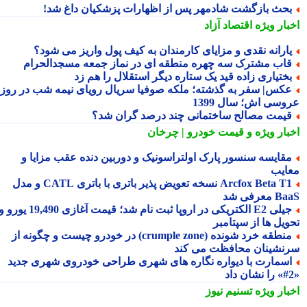
حث بازگشت شادمهر پس از اظهارات پزشکیان داغ شد!
بار ویژه
اقتصاد آزاد
ارانه نقدی و مزایای کارمندان به کیف پول واریز می شود؟
اب مشترک سه چهره منطقه ای در نماز جمعه مسجدالحرام
ختیاری زاده قید یک ستاره دیگر استقلال را هم زد
کس| سفر به گذشته؛ ملکه صوفیا سریال رویای نیمه شب در روز
وسی اش؛ سال 1399
یمت مصالح ساختمانی چند درصد گران شد؟
بار ویژه
و قیمت خودرو | چرخان
قایسه سنسور پارک اولتراسونیک و دوربین دنده عقب مزایا و
ایب
Arcfox Beta T1 نسخه تعویض پذیر باتری با باتری CATL و مدل
معرفی شد
جیلی E2 الکتریکی در اروپا ثبت نام شد؛ قیمت آغازی 19,490 یورو و
ویل ها از سپتامبر
منطقه خرد شونده (crumple zone) در خودرو چیست و چگونه از
نشینان محافظت می کند
سمارت با دیواره نگاره های شهری طراحی خودروی شهری جدید
بار ویژه
تسنیم نیوز