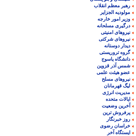
هبر معظم انقلاب
ولودیه الجزایر
زیر امور خارجه
رگیری مسلحانه
یروهای امنیتی
یروهای شرکتی
یدار دوستانه
روه تروریستی
انشگاه یاسوج
مس آذر قزوین
ضو هیئت علمی
یروهای مسلح
یگ قهرمانان
دیریت انرژی
یالات متحده
خرین وضعیت
رفروش ترین
وز خبرنگار
راسان رضوی
یستگاه آخر