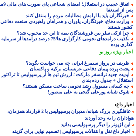
اتفاق عجیب در استقلال؛ امضای شجاعی پای صورت های مالی 9ماه
 از استعفا
برنگاران باید با آرامش مطالبات مردم را منتقل کنند
زارت دفاع: خبرنگاران، یاوران و همراهان راهبردی صنعت دفاعی
ور هستند
را ازکی سلر بین فروشندگان بیمه تا این حد محبوب شد؟
تکذیب درآمدهای نجومی کارگزاری ها/75 درصد درآمدها از سرمایه
اری بوده
بار ویژه
روز نو
ریف در پرواز سیمرغ ایرانی چه می خواست بگوید؟
شت پرده پیمان دفاعی عربستان، ترکیه و پاکستان
آپدیت جدید ترانسفر مارکت ؛ ارزش تیم ها از پرسپولیس تا تراکتور و
تقلال + جدول رده بندی
ه کسانی مسوول رشد نجومی ساخت مسکن هستند؟
وک شبانه پورعلی گنجی به علی منصور!
ار داغ:
غافلگیری بزرگ شبانه/ مدیران پرسپولیس با 2 قرارداد همزمان،
داران را به وجد آوردند
ین لژیونر را دیگر پرسپولیسی بدانید
خبار داغ نقل و انتقالات پرسپولیس | تصمیم نهایی برای گزینه