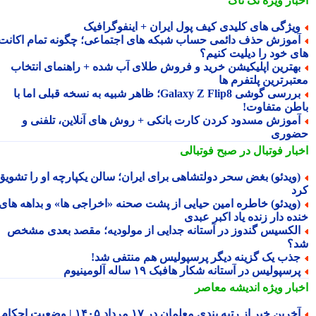
بار ویژه
تک ناک
یژگی های کلیدی کیف پول ایران + اینفوگرافیک
موزش حذف دائمی حساب شبکه های اجتماعی؛ چگونه تمام اکانت
ی خود را دیلیت کنیم؟
هترین اپلیکیشن خرید و فروش طلای آب شده + راهنمای انتخاب
تبرترین پلتفرم ها
بررسی گوشی Galaxy Z Flip8؛ ظاهر شبیه به نسخه قبلی اما با
طن متفاوت!
موزش مسدود کردن کارت بانکی + روش های آنلاین، تلفنی و
وری
بار فوتبال در صبح فوتبالی
ویدئو) بغض سحر دولتشاهی برای ایران؛ سالن یکپارچه او را تشویق
د
ویدئو) خاطره امین حیایی از پشت صحنه «اخراجی ها» و بداهه های
ده دار زنده یاد اکبر عبدی
لکسیس گندوز در آستانه جدایی از مولودیه؛ مقصد بعدی مشخص
؟
ذب یک گزینه دیگر پرسپولیس هم منتفی شد!
رسپولیس در آستانه شکار هافبک ۱۹ ساله آلومینیوم
بار ویژه
اندیشه معاصر
آخرین خبر از رتبه بندی معلمان در ۱۷ مرداد ۱۴۰۵ | وضعیت احکام و