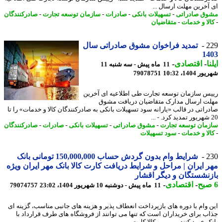
آخرین مهلت ارسال ...
ق صادراتی
-
تسهیلات بانکی
-
صادرات
-
سازمان توسعه تجارت
-
صادرکنندگان
لا و خدمات
-
متقاضیان
2
تمدید فراخوان مشوق صادراتی سال
14
ا
-
اقتصادی
-
11 ماه پیش - سه شنبه 11
1404، 10:32
79078751
س سازمان توسعه تجارت طی اطلاعیه ای آخرین
ت ارسال مدارک متقاضیان دریافت مشوق
راتی در قالب «یارانه سود تسهیلات بانکی به صادرکنندگان کالا و خدمات» را تا
مان توسعه تجارت
-
مشوق صادراتی
-
تسهیلات بانکی
-
صادرات
-
صادرکنندگان
لا و خدمات
-
سود تسهیلات
2
شرایط وام بدون گردش حساب 150,000,000 تومانی بانک
 ایران | مراحل و شرایط دریافت کارت کالا بانک مهر ایران ویژه
نشستگان و دیگر اقشار
-
اقتصادی
-
11 ماه پیش - دوشنبه 10 شهریور 1404، 23:02
79074757
 وام با دوره های بازپرداخت انعطاف پذیر و هزینه های جانبی مناسب، گزینه ای
ب برای خریداران است که تنها می توانند از فروشگاه های طرف قرارداد با
ک خرید کنند. - کالا کارت ...