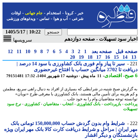
-
-
-
-
خبر
کرونا
استخدام
جام جهانی
اوقات
-
-
-
شرعی
آب و هوا
تماس
ویدئوهای ورزشی
10:22 | 1405/5/17
ار سود تسهیلات - صفحه دوازدهم
سرویسها
حه قبل
صفحه بعد
1
2
3
4
5
6
7
8
9
10
11
12
20
19
18
17
16
15
14
2
سیر تا پیاز وام فوری بانک کشاورزی با سود 14 درصد |
7٪ میانگین حساب با افتتاح غیرحضوری
-
اقتصادی
-
11 ماه پیش - دوشنبه 17 شهریور 1404، 17:32
79151481
گزارش صبح شنبه،در شرایطی که بسیاری از افراد به دنبال راهی سریع، مطمئن
م هزینه برای تأمین مالی هستند، بانک کشاورزی با معرفی طرح «نویان»
نسته توجه متقاضیان وام را به خود جلب ...
اخت
-
بازپرداخت
-
بانک کشاورزی
-
انتخاب
-
متقاضیان
-
کشاورزی
-
نرخ سود
یلات
2
شرایط وام بدون گردش حساب 150,000,000 تومانی بانک
 ایران | مراحل و شرایط دریافت کارت کالا بانک مهر ایران ویژه
نشستگان و دیگر اقشار