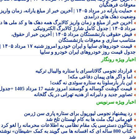
وقات فرهنگیان
حمایت یارانه در مرداد ۱۴۰۵ | آخرین خبر از مبلغ یارانه، زمان واریز و
عیت دهک های درآمدی
خرین خبر از مبلغ و زمان واریز کالابرگ همه دهک ها و کد ملی ها در
ول کامل شارژ کالابرگ الکترونیکی
فیش حقوقی بازنشستگان مرداد ۱۴۰۵ | آخرین خبر از حقوق،
ناسب سازی و معوقات بازنشستگان
قیمت خودروهای سایپا و ایران خودرو امروز شنبه ۱۷ مرداد ۱۴۰۵ |
ول قیمت روز خودروهای ایران خودرو و سایپا
بار ویژه
رونگار
رارداد نجومی گالاتاسرای با ستاره والیبال ترکیه
ما و اگر های پیمان دفاعی مکه!
ین بار بارسلونا به ستاره سوئدی نه گفت!
یمت گوشت گوساله و گوسفند امروز شنبه 17 مرداد 1405 +جدول
صاویر جدید و دلبرانه از هدیه تهرانی در یک گلخانه
بار ویژه
سرنویس
د پیشنهاد نجومی لیورپول برای ستاره پاری سن ژرمن
هرمانی لیگ ملت ها به کام لهستان تلخ شد
نتاگون دسترسی یک مقام نظامی به اطلاعات محرمانه را لغو کرد
کتاب 800 ساله ای که افسانه ها می گویند به کمک «شیطان» نوشته