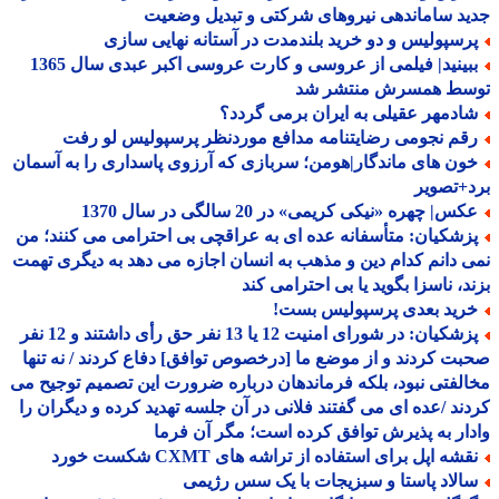
د ساماندهی نیروهای شرکتی و تبدیل وضعیت
رسپولیس و دو خرید بلندمدت در آستانه نهایی سازی
ببینید| فیلمی از عروسی و کارت عروسی اکبر عبدی سال 1365
سط همسرش منتشر شد
ادمهر عقیلی به ایران برمی گردد؟
قم نجومی رضایتنامه مدافع موردنظر پرسپولیس لو رفت
ون های ماندگار|هومن؛ سربازی که آرزوی پاسداری را به آسمان
+تصویر
س| چهره «نیکی کریمی» در 20 سالگی در سال 1370
زشکیان: متأسفانه عده ای به عراقچی بی احترامی می کنند؛ من
 دانم کدام دین و مذهب به انسان اجازه می دهد به دیگری تهمت
د، ناسزا بگوید یا بی احترامی کند
رید بعدی پرسپولیس بست!
پزشکیان: در شورای امنیت 12 یا 13 نفر حق رأی داشتند و 12 نفر
ت کردند و از موضع ما [درخصوص توافق] دفاع کردند / نه تنها
لفتی نبود، بلکه فرماندهان درباره ضرورت این تصمیم توجیح می
ند /عده ای می گفتند فلانی در آن جلسه تهدید کرده و دیگران را
ار به پذیرش توافق کرده است؛ مگر آن فرما
شه اپل برای استفاده از تراشه های CXMT شکست خورد
الاد پاستا و سبزیجات با یک سس رژیمی