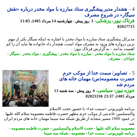
هشدار مدیر پیشگیری ستاد مبارزه با مواد مخدر درباره «نقش
گار» در شروع مصرف
اک نیوز
-
پزشکی
-
3 روز پیش - چهارشنبه 14 مرداد 1405، 11:05
82027
رکل پیشگیری ستاد مبارزه با مواد مخدر با اشاره به اینکه سیگار یکی از مهم
ن دروازه های ورود به مصرف مواد است، هشدار داد خانواده ها نباید آن را کم
ت بدانند. - به گزارش فرتاک نیوز؛ ...
د مبارزه با مواد مخدر
-
مبارزه با مواد مخدر
-
پیشگیری
-
مواد مخدر
-
سیگار
-
نان
-
مصرف
تصاویر/ سمت خدا از موکب حرم
رت معصومه(س) مهمان خانه های
دم شد
ه نیوز
-
سیاسی
-
4 روز پیش - سه شنبه 13
1، 23:37
82025336
امه تلویزیونی «سمت خدا» با حضور حجت الاسلام
مسلمین عابدینی از موکب حرم مطهر حضرت فاطمه معصومه سلام الله علیها
در عمود 1080 مسیر مشایه از طریق شبکه سه سیما مهمان خانه های مردم ایران
ومه سلام الله علیها
-
حجت الاسلام والمسلمین
-
حضرت فاطمه معصومه
-
امه تلویزیونی
-
سمت خدا
-
معصومه
-
شبکه سه سیما