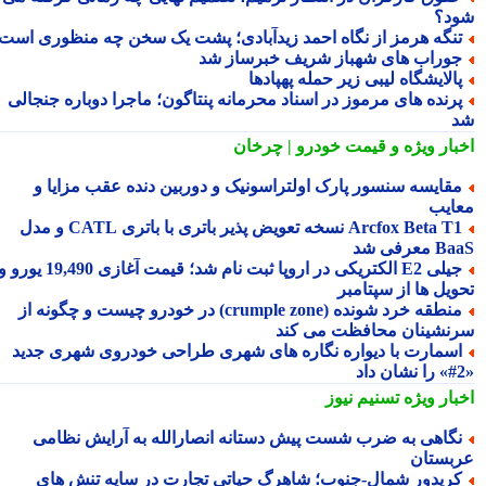
د؟
نگه هرمز از نگاه احمد زیدآبادی؛ پشت یک سخن چه منظوری است؟
وراب های شهباز شریف خبرساز شد
الایشگاه لیبی زیر حمله پهپادها
رنده های مرموز در اسناد محرمانه پنتاگون؛ ماجرا دوباره جنجالی
بار ویژه
و قیمت خودرو | چرخان
قایسه سنسور پارک اولتراسونیک و دوربین دنده عقب مزایا و
ایب
Arcfox Beta T1 نسخه تعویض پذیر باتری با باتری CATL و مدل
معرفی شد
جیلی E2 الکتریکی در اروپا ثبت نام شد؛ قیمت آغازی 19,490 یورو و
ویل ها از سپتامبر
منطقه خرد شونده (crumple zone) در خودرو چیست و چگونه از
نشینان محافظت می کند
سمارت با دیواره نگاره های شهری طراحی خودروی شهری جدید
بار ویژه
تسنیم نیوز
گاهی به ضرب شست پیش دستانه انصارالله به آرایش نظامی
بستان
ریدور شمال-جنوب؛ شاهرگ حیاتی تجارت در سایه تنش های