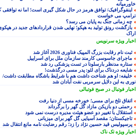
ورمیانه
ینفوگرافیک/ توافق هرمز در حال شکل گیری است؛ اما نه توافقی که
امپ می خواست
ه زمانی جنگ به پایان می رسد؟
ازگشت رونق تولید به هپکو؛ نهایی شدن قراردادهای جدید در هپکوی
اک
بار ویژه
سرنویس
بت نام رقابت بزرگ المپیک فناوری 2026 آغاز شد
اجرای جاسوسی کارمند سازمان ملل برای اسراییل
تاره مدنظر بارسلونا در تست پزشکی رد شد
ایعه دردناک برای لئو: پدر مسی درگذشت!
لیفه: او هم شناخت داشت هم با شرایط باشگاه مطابقت داشت/
ری به این دلایل سرمربی نفت آبادان شد
بار فوتبال در صبح فوتبالی
تفاق تلخ برای مسی؛ خورخه مسی از دنیا رفت
حمتی دو بازیکن مازاد گل گهر را برگرداند
ستقلال با تغییر دو عضو هیئت مدیره درست نمی شود
اجیکستان؛ مقصد آسیایی گل گهر برای میزبانی
رسپولیس قید حسین نژاد را زد؛ رقم رضایت نامه مانع انتقال شد
بار ویژه
تک ناک