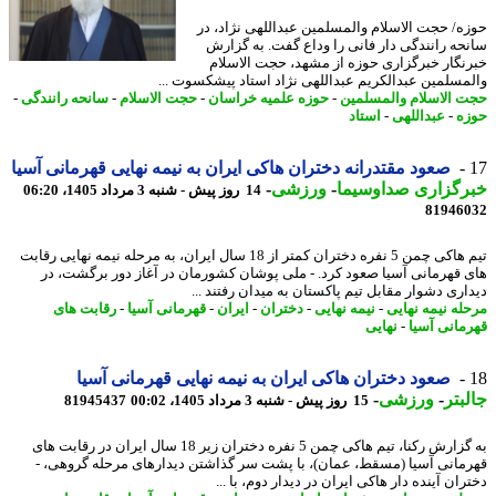
ه/ حجت الاسلام والمسلمین عبداللهی نژاد، در
حه رانندگی دار فانی را وداع گفت. به گزارش
نگار خبرگزاری حوزه از مشهد، حجت الاسلام
مسلمین عبدالکریم عبداللهی نژاد استاد پیشکسوت ...
 الاسلام والمسلمین
-
حوزه علمیه خراسان
-
حجت الاسلام
-
سانحه رانندگی
-
ه
-
عبداللهی
-
استاد
رگزاری صداوسیما
-
ورزشی
-
14 روز پیش - شنبه 3 مرداد 1405، 06:20
81946
تیم هاکی چمن 5 نفره دختران کمتر از 18 سال ایران، به مرحله نیمه نهایی رقابت
 قهرمانی آسیا صعود کرد. - ملی پوشان کشورمان در آغاز دور برگشت، در
اری دشوار مقابل تیم پاکستان به میدان رفتند ...
له نیمه نهایی
-
نیمه نهایی
-
دختران
-
ایران
-
قهرمانی آسیا
-
رقابت های
مانی آسیا
-
نهایی
صعود دختران هاکی ایران به نیمه نهایی قهرمانی آسیا
بتر
-
ورزشی
-
15 روز پیش - شنبه 3 مرداد 1405، 00:02
81945437
‎به گزارش رکنا، تیم هاکی چمن 5 نفره دختران زیر 18 سال ایران در رقابت های
مانی آسیا (مسقط، عمان)، با پشت سر گذاشتن دیدارهای مرحله گروهی، -
ان آینده دار هاکی ایران در دیدار دوم، با ...