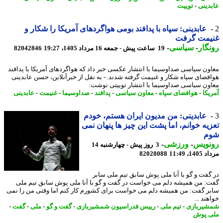
دینی
-
توییت
عابدینی: سپاه با پدافند بومی هواگردهای آمریکا را شکار و
یمت گرفت
گار
-
سیاسی
-
19 ساعت پیش - جمعه 16 مرداد 1405، 19:27
82042846
ون سیاسی صداوسیما با انتشار عکسی خبر داد که هواگردهای آمریکا با پدافند
فضای سپاه شکار و غنیمت گرفته شدند. - به نقل از خبرآنلاین، حسن عابدینی
ون سیاسی صداوسیما با انتشار توییتی نوشت:
یکا
-
هوافضای سپاه
-
معاون سیاسی
-
پدافند
-
صداوسیما
-
غنیمت
-
عابدینی
عابدینی: من مدیون ایران هستم، خودم
یه خوانم، اما پشت این چیز ها پنهان نمی
م
نویس
-
ورزشی
-
3 روز پیش - چهارشنبه 14
1، 11:49
82028088
گفت و گو با آنا ملی پوش سابق تیم ملی سابر
: من همیشه دلم می خواست در گفت و گو با آنا ملی پوش سابق تیم ملی
ر گفت: من همیشه دلم می خواست برای کشورم کار کنم اما وقتی من را نمی
ند ...
یربازی
-
تیم ملی
-
رییس فدراسیون شمشیربازی
-
گفت و گو
-
ملی
-
گفت
-
 پوش