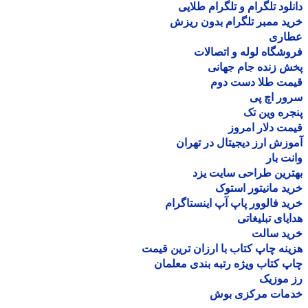
لود تلگرام و تلگرام طلایی
د ممبر تلگرام بدون ریزش
اری
شگاه لوله و اتصالات
 زنده جام جهانی
مت طلا دست دوم
ر اچ پی
ره وین تک
ت دلار امروز
زش ارز دیجیتال در تهران
ت بار
رین طراحی سایت یزد
د مانیتور استوک
د فالوور پاپ آپ اینستاگرام
یای تبلیغاتی
ید سالت
نه چاپ کتاب با ارزان ترین قیمت
 کتاب ویژه رتبه بندی معلمان
موزیک
مات مرکزی بوش