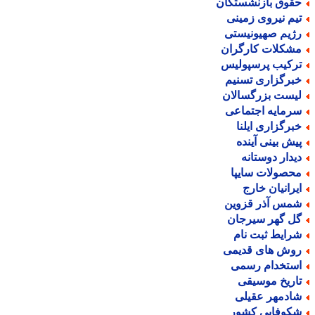
قوق بازنشستگان
یم نیروی زمینی
ژیم صهیونیستی
شکلات کارگران
رکیب پرسپولیس
برگزاری تسنیم
یست بزرگسالان
رمایه اجتماعی
برگزاری ایلنا
یش بینی آینده
یدار دوستانه
حصولات سایپا
یرانیان خارج
مس آذر قزوین
ل گهر سیرجان
رایط ثبت نام
وش های قدیمی
ستخدام رسمی
اریخ موسیقی
ادمهر عقیلی
کوفایی کشور