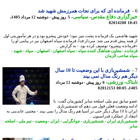
فرمانده ای که برای نجات همرزمش شهید شد
رگزاری دفاع مقدس
-
سیاسی
-
5 روز پیش - دوشنبه 12 مرداد 1405،
82014200
10
د هاشمی یک فرمانده پشت میز نبود؛ خودش پیشرو بود و در هر مأموریتی اول
همه پیش قدم می شد. سردار فدا، فرمانده سپاه اصفهان نیز در پیامی او را
مانده پیشرو» توصیف کرده بود. - به گزارش ...
انده
-
معاون هماهنگ کننده سپاه
-
سپاه اصفهان
-
اصفهان
-
سپاه
-
شهید
-
ه صاحب الزمان
شمشیربازی با این وضعیت تا 10 سال
ر هم رنگ مدال نمی بیند
ناک
-
ورزشی
-
6 روز پیش - دوشنبه 12 مرداد
82012153
1405
 سابق تیم ملی اسلحه سابر کشورمان گفت: با
مه وضعیت فعلی قول می دهم که شمشیربازی
ایران تا 10 سال دیگر حتی در آسیا هم رنگ مدال را نمی بیند. - مجتبی عابدینی به
قاد از عملکرد فدراسیون ...
یربازی ایران
-
شمشیربازی
-
جوانگرایی
-
ایران
-
وضعیت
-
تیم ملی
-
اسلحه
ر