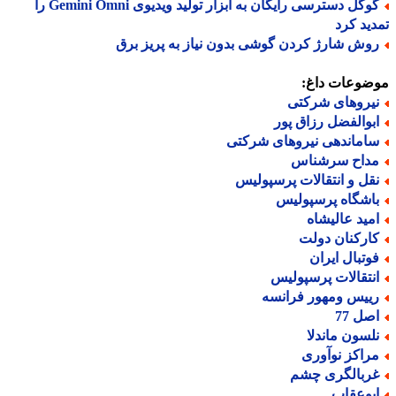
گوگل دسترسی رایگان به ابزار تولید ویدیوی Gemini Omni را
ید کرد
وش شارژ کردن گوشی بدون نیاز به پریز برق
ضوعات داغ:
یروهای شرکتی
بوالفضل رزاق پور
اماندهی نیروهای شرکتی
داح سرشناس
قل و انتقالات پرسپولیس
اشگاه پرسپولیس
مید عالیشاه
ارکنان دولت
وتبال ایران
نتقالات پرسپولیس
ییس ومهور فرانسه
صل 77
لسون ماندلا
راکز نوآوری
ربالگری چشم
بوعقاب