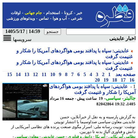
-
-
-
-
خبر
کرونا
استخدام
جام جهانی
اوقات
-
-
-
شرعی
آب و هوا
تماس
ویدئوهای ورزشی
14:59 | 1405/5/17
ار عابدینی
سرویسها
عابدینی: سپاه با پدافند بومی هواگردهای آمریکا را شکار و
نیمت گرفت
عابدینی: سپاه با پدافند بومی هواگردهای آمریکا را شکار و
نیمت گرفت
حه بعد
1
2
3
4
5
6
7
8
9
10
11
12
13
14
15
20
19
18
17
عابدینی: سپاه با پدافند بومی هواگردهای
یکا را شکار و غنیمت گرفت
بتر
-
سیاسی
-
19 ساعت پیش - جمعه 16 مرداد
82042864
1405
گزارش پارسینه و به نقل از خبرآنلاین، حسن
دینی معاون سیاسی صداوسیما با انتشار توییتی
ت: توییت رسانه ملی: اسرار مگوی صنعت پرنده های نظامی آمریکایی از
 و فناوری آلیاژ بدنه تا دوربین،
می آمریکایی
-
آمریکا
-
دانش و فناوری
-
حسن عابدینی
-
معاون سیاسی
-