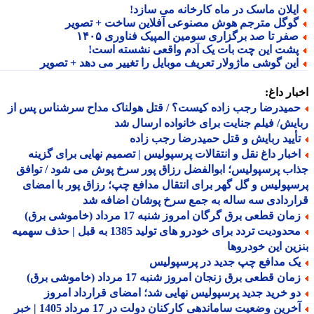
یلان ماسک در ماه کارخانه می سازد!
وگل مترجم هوش مصنوعی آفلاین ساخت + تصویر
فر تا صد برگزاری سومین المپیک فناوری ۱۴۰۵
شت این چت بات یک آدم واقعی نشسته است!
ین گوشی ماژولار تعریف موبایل را تغییر می دهد + تصویر
ار داغ:
میدرضا رجب زاده کیست؟ / قتل هولناک مداح سرشناس پس از
یش/ فیلم جنایت برای خانواده ارسال شد
أیید ربایش و قتل حمیدرضا رجب زاده
خبار داغ نقل و انتقالات پرسپولیس | تصمیم نهایی برای گزینه
ب پرسپولیس؛ ابوالفضل رزاق پور سرخ پوش می شود / توافق
پولیس و گل گهر برای انتقال مدافع چپ؛ رزاق پور با امضای
ردادی سه ساله به جمع سرخ پوشان اضافه شد
ان قطعی برق گرگان امروز شنبه 17 مرداد (خاموشی برق)
محدودیت تردد برای خودرو های تولید 1385 به قبل | حذف سهمیه
ین این خودروها
ک مدافع چپ جدید در پرسپولیس
ان قطعی برق زنجان امروز شنبه 17 مرداد (خاموشی برق)
و خرید جدید پرسپولیس نهایی شد؛ امضای قرارداد امروز
آخرین وضعیت ساماندهی کارکنان دولت در 17 مرداد 1405 | خبر