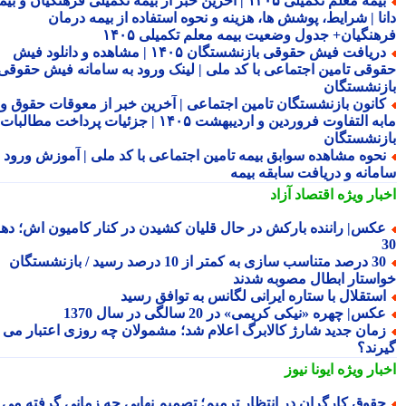
بیمه معلم تکمیلی ۱۴۰۵ | آخرین خبر از بیمه تکمیلی فرهنگیان و بیمه
نا | شرایط، پوشش ها، هزینه و نحوه استفاده از بیمه درمان
هنگیان+ جدول وضعیت بیمه معلم تکمیلی ۱۴۰۵
دریافت فیش حقوقی بازنشستگان ۱۴۰۵ | مشاهده و دانلود فیش
وقی تامین اجتماعی با کد ملی | لینک ورود به سامانه فیش حقوقی
زنشستگان
انون بازنشستگان تامین اجتماعی | آخرین خبر از معوقات حقوق و
مابه التفاوت فروردین و اردیبهشت ۱۴۰۵ | جزئیات پرداخت مطالبات
زنشستگان
حوه مشاهده سوابق بیمه تامین اجتماعی با کد ملی | آموزش ورود به
مانه و دریافت سابقه بیمه
بار ویژه
اقتصاد آزاد
کس| راننده بارکش در حال قلیان کشیدن در کنار کامیون اش؛ دهه
30 درصد متناسب سازی به کمتر از 10 درصد رسید / بازنشستگان
استار ابطال مصوبه شدند
ستقلال با ستاره ایرانی لگانس به توافق رسید
کس| چهره «نیکی کریمی» در 20 سالگی در سال 1370
مان جدید شارژ کالابرگ اعلام شد؛ مشمولان چه روزی اعتبار می
رند؟
بار ویژه
ایونا نیوز
قوق کارگران در انتظار ترمیم؛ تصمیم نهایی چه زمانی گرفته می