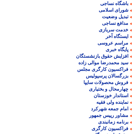
اشگاه نساجی
ورای اسلامی
بدیل وضعیت
دافع نساجی
دمت سربازی
یستگاه آخر
راسم عروسی
ایگاه خبری
فزایش حقوق بازنشستگان
ید محمدرضا موالی زاده
راکسیون کارگری مجلس
زرگسالان پرسپولیس
روش محصولات سایپا
هارمحال و بختیاری
ستاندار خوزستان
ماینده ولی فقیه
مام جمعه شهرکرد
شاور رییس جمهور
رنامه زمانبندی
راکسیون کارگری