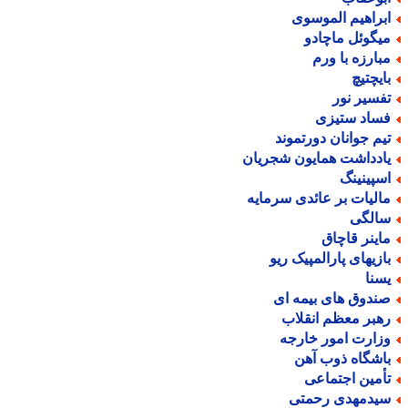
براهیم الموسوی
یگوئل ماچادو
بارزه با ورم
ایچتیچ
فسیر نور
ساد ستیزی
یم جوانان دورتموند
ادداشت همایون شجریان
سپینینگ
الیات بر عائدی سرمایه
الگی
اینر قاچاق
ازیهای پارالمپیک ریو
سنا
ندوق های بیمه ای
هبر معظم انقلاب
زارت امور خارجه
اشگاه ذوب آهن
أمین اجتماعی
یدمهدی رحمتی