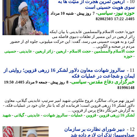
اربعین تمرین هجرت از منیّت ها به
ی هویت حسینی است
ه نیوز
-
سیاسی
-
7 روز پیش - شنبه 10 مرداد
82002503
1405
ه/ حجت الاسلام والمسلمین عابدینی با بیان اینکه
ر اربعین در این مسیر از تعلقات دنیوی فاصله می
د و به هویت حسینی می رسد، گفت: این حرکت میلیونی، جلوه ای از حضور
م در صحنه و الگویی ...
 الاسلام والمسلمین
-
حجت الاسلام
-
اربعین
-
زائر اربعین
-
عابدینی
-
حسینی
زه
سالروز شهادت معاون دلاور لشکر 16 زرهی قزوین؛ روایتی از
ان و شجاعت در عملیات فکه
رگزاری دفاع مقدس
-
سیاسی
-
8 روز پیش - جمعه 9 مرداد 1405، 19:50
81996
وز نهم مرداد، سالگرد عروج ملکوتی شهید امیر سرتیپ عابدینی گیلانی، معاون
دلاور لشکر 16 زرهی قزوین است؛ فرمانده ای که با نثار جان خود در عملیات فکه، -
گزارش خبرنگار دفاع پرس از قزوین، ...
رهی قزوین
-
قزوین
-
عملیات
-
سالروز شهادت
-
عابدینی
-
گیلانی
-
شهید
دبیر شورای نظارت بر سازمان
وسیما: تذکرات لازم داده شد