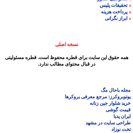
حقیقات پلیس
رداخت هزینه
براز نگرانی
نسخه اصلی
مه حقوق این سایت برای قطره محفوظ است. قطره مسئولیتی
در قبال محتوای مطالب ندارد.
ه باحال مگ
وبروکرز: مرجع معرفی بروکرها
د شلوار جین زنانه
مت گوشی
ان پدیا
احی سایت در مشهد
 نوزاد