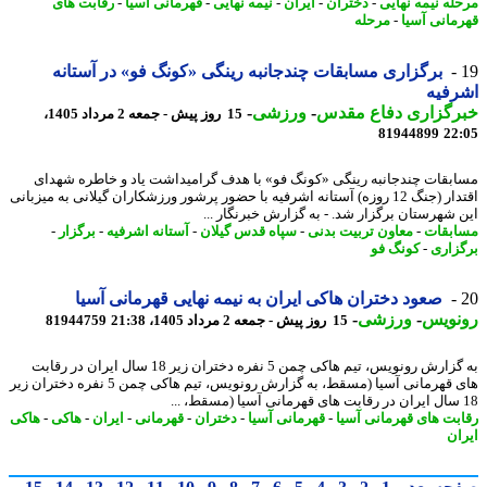
له نیمه نهایی
-
دختران
-
ایران
-
نیمه نهایی
-
قهرمانی آسیا
-
رقابت های
مانی آسیا
-
مرحله
برگزاری مسابقات چندجانبه رینگی «کونگ فو» در آستانه
رفیه
رگزاری دفاع مقدس
-
ورزشی
-
15 روز پیش - جمعه 2 مرداد 1405،
81944899
22
بقات چندجانبه رینگی «کونگ فو» با هدف گرامیداشت یاد و خاطره شهدای
اقتدار (جنگ 12 روزه) آستانه اشرفیه با حضور پرشور ورزشکاران گیلانی به میزبانی
 شهرستان برگزار شد. - به گزارش خبرنگار ...
بقات
-
معاون تربیت بدنی
-
سپاه قدس گیلان
-
آستانه اشرفیه
-
برگزار
-
زاری
-
کونگ فو
صعود دختران هاکی ایران به نیمه نهایی قهرمانی آسیا
نویس
-
ورزشی
-
15 روز پیش - جمعه 2 مرداد 1405، 21:38
81944759
‎به گزارش رونویس، تیم هاکی چمن 5 نفره دختران زیر 18 سال ایران در رقابت
های قهرمانی آسیا (مسقط، ‎به گزارش رونویس، تیم هاکی چمن 5 نفره دختران زیر
بت های قهرمانی آسیا
-
قهرمانی آسیا
-
دختران
-
قهرمانی
-
ایران
-
هاکی
-
هاکی
ان