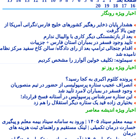
حه بعد
1
2
3
4
5
6
7
8
9
10
11
12
13
14
15
20
19
18
17
بار ویژه
رونگار
شدار پایان ذخایر رهگیر کشورهای خلیج فارس/نگرانی آمریکا از
ن بالا گرفت
عد از بازنشستگی دیگر کاری با والیبال ندارم
أیید وجود فسفر در بمباران استان فارس + جزییات
قدام جنجالی ترامپ بعد از رای دادگاه/ سالن کاخ سفید مرکز نظامی
میده شد
یمئونه: تکلیف خولین آلوارز را مشخص کردیم
بار ویژه
روز نو
رونده کلثوم اکبری به کجا رسید؟
نصراف عجیب ستاره پرسپولیسی از حضور در تیم منصوریان
جود فسفر در بمباران لامرد تأیید شد
ین ستاره سرشناس پرسپولیس در آستانه فسخ قرارداد!
ختیاری زاده قید یک ستاره دیگر استقلال را هم زد
بار ویژه
اندیشه معاصر
بیمه معلم سیناد ۱۴۰۵ | ورود به سامانه سیناد بیمه معلم و پیگیری
ارت درمان تکمیلی | لینک مستقیم و راهنمای ثبت هزینه های
مان