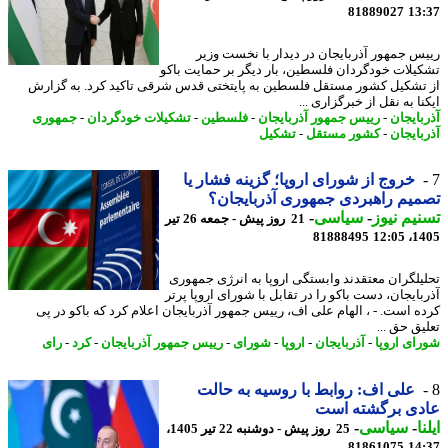
81889027
13
س جمهور آذربایجان در دیدار با نخست وزیر
یلات خودگردان فلسطین، بار دیگر بر حمایت باکو
تشکیل کشور مستقل فلسطین به پایتختی قدس شرقی تاکید کرد. به گزارش
ا به نقل از خبرگزاری ...
بایجان
-
رییس جمهور آذربایجان
-
فلسطین
-
تشکیلات خودگردان
-
جمهوری
بایجان
-
کشور مستقل
-
تشکیل
خروج از شورای اروپا؛ گزینه فشار یا
یم راهبردی جمهوری آذربایجان؟
یم نیوز
-
سیاسی
-
21 روز پیش - جمعه 26 تیر
81888495
1405
یلگران معتقدند وابستگی اروپا به انرژی جمهوری
بایجان، دست باکو را در تقابل با شورای اروپا پرتر
ه است. - ، الهام علی اف، رییس جمهور آذربایجان اعلام کرد که باکو در پی
ق حق ...
ای اروپا
-
آذربایجان
-
اروپا
-
شورای
-
رییس جمهور آذربایجان
-
کرد
-
رای
علی اف: روابط با روسیه به حالت
دی برگشته است
ا
-
سیاسی
-
25 روز پیش - دوشنبه 22 تیر 1405،
81861075
14