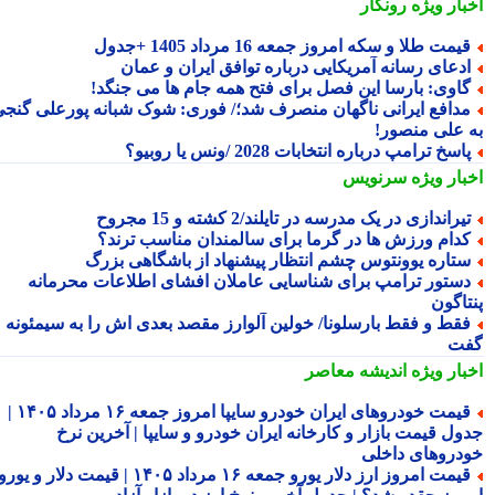
بار ویژه
رونگار
یمت طلا و سکه امروز جمعه 16 مرداد 1405 +جدول
دعای رسانه آمریکایی درباره توافق ایران و عمان
اوی: بارسا این فصل برای فتح همه جام ها می جنگد!
دافع ایرانی ناگهان منصرف شد؛/ فوری: شوک شبانه پورعلی گنجی
 علی منصور!
اسخ ترامپ درباره انتخابات 2028 /ونس یا روبیو؟
بار ویژه
سرنویس
یراندازی در یک مدرسه در تایلند/2 کشته و 15 مجروح
دام ورزش ها در گرما برای سالمندان مناسب ترند؟
تاره یوونتوس چشم انتظار پیشنهاد از باشگاهی بزرگ
ستور ترامپ برای شناسایی عاملان افشای اطلاعات محرمانه
تاگون
قط و فقط بارسلونا/ خولین آلوارز مقصد بعدی اش را به سیمئونه
ت
بار ویژه
اندیشه معاصر
قیمت خودروهای ایران خودرو سایپا امروز جمعه ۱۶ مرداد ۱۴۰۵ |
ول قیمت بازار و کارخانه ایران خودرو و سایپا | آخرین نرخ
دروهای داخلی
قیمت امروز ارز دلار یورو جمعه ۱۶ مرداد ۱۴۰۵ | قیمت دلار و یورو