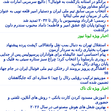
رانکو در آستانه بازگشت به فوتبال؟ | دالیچ سرمربی امارات شد،
انکو مشاور ویژه!
نتخاب مربی سابق تیم ملی ایران و دستیار امیر قلعه نویی به عنوان
 از مربیان تیم ملی ایتالیا
سمی؛ قرارداد وینیسیوس با رئال تا ۲۰۳۲ تمدید شد
ویدئو) پایان تلخ عشق امیر و فاطمه؛ داماد محبوب سندرم داون
گذشت
بار ویژه
ایونا نیوز
ستقلال تهران به دنبال بمب نقل وانتقالاتی ؟پشت پرده پیشنهاد
راب بختیاری زاده به سردار آزمون
یام احساسی امید عالیشاه برای هواداران پرسپولیس پس از جدایی
ودری بارسلونا را انتخاب کرد؛ چراغ سبز ستاره سیتی به فلیک و
یان رویای رئال مادرید
فشاگری پرویز برومند از رختکن تیم ملی فوتبال ایران در جام جهانی
مورینیو ترکیب رؤیایی رئال را چید؛ 6 ستاره ای که جایگاهشان
مین شده است
بار ویژه
تک ناک
موزش مسدود کردن کارت بانکی + روش های آنلاین، تلفنی و
وری
هترین شغل های هوش مصنوعی در سال ۲۰۲۶