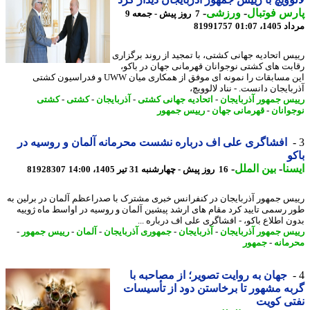
س فوتبال
-
ورزشی
-
7 روز پیش - جمعه 9
1، 01:07
81991757
س اتحادیه جهانی کشتی، با تمجید از روند برگزاری
بت های کشتی نوجوانان قهرمانی جهان در باکو،
این مسابقات را نمونه ای موفق از همکاری میان UWW و فدراسیون کشتی
ایجان دانست. - نناد لالوویچ،
س جمهور آذربایجان
-
اتحادیه جهانی کشتی
-
آذربایجان
-
کشتی
-
کشتی
وانان
-
قهرمانی جهان
-
رییس جمهور
افشاگری علی اف درباره نشست محرمانه آلمان و روسیه در
و
نا
-
بین الملل
-
16 روز پیش - چهارشنبه 31 تیر 1405، 14:00
81928307
س جمهور آذربایجان در کنفرانس خبری مشترک با صدراعظم آلمان در برلین به
 رسمی تایید کرد مقام های ارشد پیشین آلمان و روسیه در اواسط ماه ژوییه
ن اطلاع باکو، - افشاگری علی اف درباره ...
س جمهور آذربایجان
-
آذربایجان
-
جمهوری آذربایجان
-
آلمان
-
رییس جمهور
-
مانه
-
جمهور
جهان به روایت تصویر؛ از مصاحبه با
ه مشهور تا برخاستن دود از تأسیسات
ی کویت