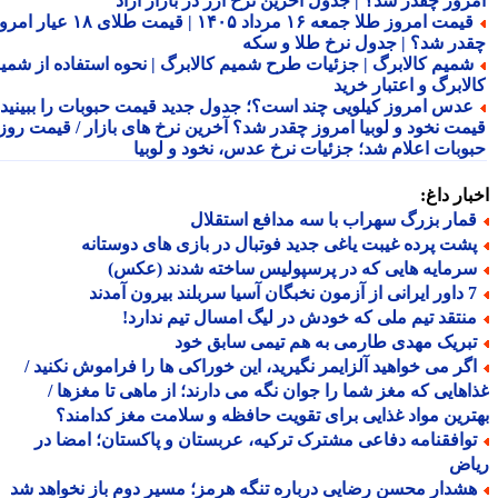
روز چقدر شد؟ | جدول آخرین نرخ ارز در بازار آزاد
قیمت امروز طلا جمعه ۱۶ مرداد ۱۴۰۵ | قیمت طلای ۱۸ عیار امروز
در شد؟ | جدول نرخ طلا و سکه
میم کالابرگ | جزئیات طرح شمیم کالابرگ | نحوه استفاده از شمیم
لابرگ و اعتبار خرید
دس امروز کیلویی چند است؟؛ جدول جدید قیمت حبوبات را ببینید /
مت نخود و لوبیا امروز چقدر شد؟ آخرین نرخ های بازار / قیمت روز
وبات اعلام شد؛ جزئیات نرخ عدس، نخود و لوبیا
ار داغ:
مار بزرگ سهراب با سه مدافع استقلال
شت پرده غیبت یاغی جدید فوتبال در بازی های دوستانه
رمایه هایی که در پرسپولیس ساخته شدند (عکس)
 سربلند بیرون آمدند
نتقد تیم ملی که خودش در لیگ امسال تیم ندارد!
بریک مهدی طارمی به هم تیمی سابق خود
گر می خواهید آلزایمر نگیرید، این خوراکی ها را فراموش نکنید /
هایی که مغز شما را جوان نگه می دارند؛ از ماهی تا مغزها /
رین مواد غذایی برای تقویت حافظه و سلامت مغز کدامند؟
وافقنامه دفاعی مشترک ترکیه، عربستان و پاکستان؛ امضا در
اض
شدار محسن رضایی درباره تنگه هرمز؛ مسیر دوم باز نخواهد شد