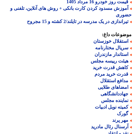
مت روز خودرو 16 مرداد 1405
موزش مسدود کردن کارت بانکی + روش های آنلاین، تلفنی و
وری
راندازی در یک مدرسه در تایلند/2 کشته و 15 مجروح
ضوعات داغ:
ستقلال خوزستان
ریال مختارنامه
ستاندار مازندران
یئت رییسه مجلس
اهش قدرت خرید
درت خرید مردم
دافع استقلال
مضاهای طلایی
هاددانشگاهی
ماینده مجلس
میته نوبل ادبیات
ورک
هر پرند
رسنال رئال مادرید
قد و انتقاد