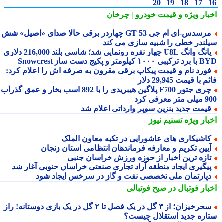
20
19
18
17
بار ویژه
و قیمت خودرو | چرخان
مرسدس‑ای ام جی GT 53 چهاردر برقی حالا صدای «اصیل» شش
لندر خطی را شبیه سازی می کند
یانگ وانگ U8L چهار نفره رونمایی شد؛ شاسی بلند 216,000 دلاری
۱ کیلومتر و پکیج دست ساز Snowcrest
ورد نام و قیمت پیکاپ برقی مقرون به صرفه اش را اعلام کرد:
 با قیمت 29,945 دلار
چری جتور F700 پلاگین هیبریدی را با 892 اسب بخار و عمق گذرآب
 معرفی کرد
یمت جدید بنزین سوپر وارداتی اعلام شد
بار ویژه
تسنیم نیوز
اشیکاری های عاشورایی در تکیه معاون الملک
یین تکریم و معارفه فرماندهان انتظامی استان زنجان
ازه ترین اخبار از حوزه ورزش خراسان جنبی
یگیری ایجاد منطقه آزاد تجاری صنعتی خراسان جنوبی آغاز شد
پارتمان ملی تخصصی نفت و گاز در سرخس ایجاد شود
بار فوتبال در صبح فوتبالی
سحرخیزان؛ از ۳ گل در یک فصل تا ۲ گل در یک بازی دوستانه! راز
اره جدید استقلال چیست؟