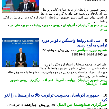
س جمهور آذربایجان از عادی سازی کامل روابط
 آذربایجان و روسیه خبر داد. به گزارش ایلنا به نقل
تاس، الهام علی اف، رییس جمهور آذربایجان، اعلام کرد که دوران چالش برانگیز
ط بین ...
س جمهور آذربایجان
-
آذربایجان
-
رییس جمهور
-
روابط
-
جمهور
-
علی اف
-
س
علی اف: روابط واشنگتن-باکو در دوره
مپ به اوج رسید
یم نیوز
-
سیاسی
-
25 روز پیش - دوشنبه 22
1
81861043
 اف در مجمع شوشا با انتقاد از رویکرد اروپا و
ت بایدن، از ارتقای سطح راهبردی روابط با آمریکا
 داد. ، مراسم افتتاحیه چهارمین مجمع جهانی رسانه شوشا با موضوع رسالت
نه ها در ترویج صلح:
س جمهور آذربایجان
-
روابط با آمریکا
-
علی اف
-
برگزاری
-
رییس جمهور
-
اد
-
آذربایجان
جمهوری آذربایجان محدودیت ترانزیت کالا به ارمنستان را لغو
د
رگزاری صداوسیما
-
بین الملل
-
36 روز پیش - چهارشنبه 10 تیر 1405،