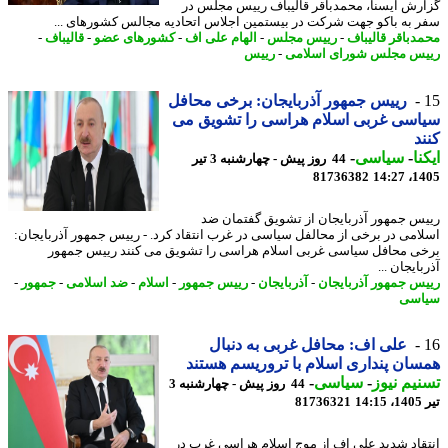
رش ایسنا، محمدباقر قالیباف رییس مجلس در
 به باکو جهت شرکت در بیستمین اجلاس اتحادیه مجالس کشورهای ...
دباقر قالیباف
-
رییس مجلس
-
الهام علی اف
-
کشورهای عضو
-
قالیباف
-
س مجلس شورای اسلامی
-
رییس
رییس جمهور آذربایجان: برخی محافل
سی غربی اسلام هراسی را تشویق می
د
نا
-
سیاسی
-
44 روز پیش - چهارشنبه 3 تیر
81736382
1405
س جمهور آذربایجان از تشویق گفتمان ضد
امی در برخی از محالفل سیاسی در غرب انتقاد کرد. - رییس جمهور آذربایجان:
ی محافل سیاسی غربی اسلام هراسی را تشویق می کنند رییس جمهور
ایجان ...
س جمهور آذربایجان
-
آذربایجان
-
رییس جمهور
-
اسلام
-
ضد اسلامی
-
جمهور
-
اسی
علی اف: محافل غربی به دنبال
ان پنداری اسلام با تروریسم هستند
یم نیوز
-
سیاسی
-
44 روز پیش - چهارشنبه 3
1
81736321
قاد شدید علی اف از موج اسلام هراسی غرب در