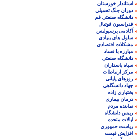
ستاندار خوزستان
وران جنگ تحمیلی
انشگاه صنعتی قم
دراسیون فوتبال
کادمی پرسپولیس
لول های بنیادی
شکلات اقتصادی
بارزه با فساد
انشگاه صنعتی
پاه پاسداران
رکز ارتباطات
وزهای پایانی
هاد دانشگاهی
ختیاری زاده
رمان بیماری
ماینده مردم
ییس دانشگاه
یالات متحده
یاست جمهوری
فزایش قیمت