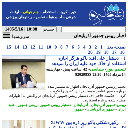
-
-
-
-
خبر
کرونا
استخدام
جام جهانی
اوقات
-
-
-
شرعی
آب و هوا
تماس
ویدئوهای ورزشی
10:08 | 1405/5/16
ار رییس جمهور آذربایجان
سرویسها
حه بعد
1
2
3
4
5
6
7
8
9
10
11
12
13
14
15
20
19
18
17
دستیار علی اف: باکو هرگز اجازه
فاده از خاک خود علیه ایران را نمیدهد
یم نیوز
-
سیاسی
-
42 ساعت پیش - چهارشنبه
82029855
یار رییس جمهور آذربایجان اظهارات منتشر شده
اره حضور عناصر موساد در این کشور را تکذیب
. - ، حکمت حاجی اف دستیار رییس جمهور آذربایجان در واکنش به اظهارات
ح شده درباره استفاده ...
س جمهور آذربایجان
-
آذربایجان
-
دستیار رییس جمهور
-
رییس جمهور
-
علیه
ان
-
جمهوری آذربایجان
-
جمهور
رکوردشکنی باکو زیر ذره بین UWW؛
وویچ با رییس جمهور آذربایجان دیدار کرد