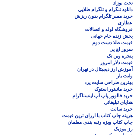
 نوزاد
لود تلگرام و تلگرام طلایی
د ممبر تلگرام بدون ریزش
اری
شگاه لوله و اتصالات
 زنده جام جهانی
مت طلا دست دوم
ر اچ پی
ره وین تک
ت دلار امروز
زش ارز دیجیتال در تهران
ت بار
رین طراحی سایت یزد
د مانیتور استوک
د فالوور پاپ آپ اینستاگرام
یای تبلیغاتی
ید سالت
نه چاپ کتاب با ارزان ترین قیمت
 کتاب ویژه رتبه بندی معلمان
موزیک