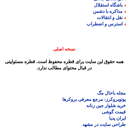
اشگاه استقلال
ذاکره با دشمن
قل و انتقالات
سترس و اضطراب
نسخه اصلی
مه حقوق این سایت برای قطره محفوظ است. قطره مسئولیتی
در قبال محتوای مطالب ندارد.
ه باحال مگ
وبروکرز: مرجع معرفی بروکرها
د شلوار جین زنانه
مت گوشی
ان پدیا
احی سایت در مشهد