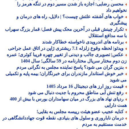
حسن رضایی: اجازه باز شدن مسیر دوم در تنگه هرمز را
اهیم داد
واب های آشفته علتش چیست؟ | دلایل، راه های درمان و
شگیری
کرار چینش قبلی در آخرین محک پیش فصل/ قمار بزرگ سهراب
سه مدافع استقلال
رنامه های اندرویدی ناخواسته خطاکار شدند
دئو| لحظه وقوع زلزله 7.1 ریشتری ژاپن در اتاق عمل جراحی
کس| تصویری جالب و دیدنی از تغییر چهره فریبا کوثری؛ عمره
وم مختار سریال مختارنامه در 59 سالگی؛ سال 1404
نزین گران می شود؟ پاسخ نماینده مجلس به نگرانی مردم
بر خوش استاندار مازندران برای خبرنگاران؛ بیمه پایه و تکمیلی
 شوید
مت روز ارز های دیجیتال 16 مرداد 1405
فع تنش آبی مناطق محروم با جدیت دنبال می شود
ردپای نهاد های بزرگ در میان سهامداران بورس با بیش از 400
 دارایی
نایه عجیب عضو هیئت رییسه مجلس به بقایی!
رمان ناباروری و سلول های بنیادی، نقطه قوت جهاددانشگاهی در
مت مستقیم به مردم