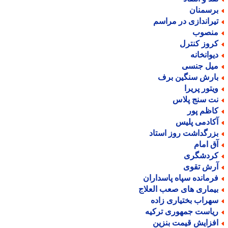
رسمنان
یراندازی در مراسم
نصوب
روز کنترل
یوانخانه
یل جنسی
ارش سنگین برف
یتور پریرا
ت سنج پلاس
اظم پور
کادمی پلیس
زرگداشت روز استاد
ق امام
ردشگری
رش تقوی
رمانده سپاه پاسداران
یماری های صعب العلاج
هراب بختیاری زاده
یاست جمهوری ترکیه
فزایش قیمت بنزین