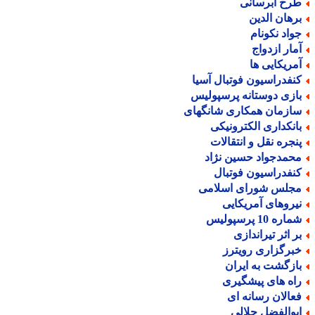
رح آبرسانی
رهان الدین
واد نکونام
مار ازدواج
مریکایی ها
نفدراسیون فوتبال آسیا
ازی دوستانه پرسپولیس
ازمان همکاری شانگهای
انکداری الکترونیکی
نجره نقل و انتقالات
حمدجواد حسین نژاد
نفدراسیون فوتبال
جلس شورای اسلامی
یروهای آمریکایی
اره 10 پرسپولیس
ر اثر تیراندازی
برگزاری رویترز
ازگشت به ایران
اه های پیشگیری
عالان رسانه ای
بوالفضل جلالی