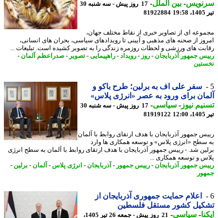
نویس
-
بین الملل
-
17 روز پیش - سه شنبه 30
1
81922884
وعه ای از تصاویر خبری از نقاط مختلف جهان،
وز از صحنه های مذهبی و آیینی تا رویدادهای سیاسی، بحران های انسانی،
بت های ورزشی و لحظات روزمره زندگی را به تصویر کشیده است. تبلیغات ...
س جمهور آذربایجان
-
روز
-
رویداد
-
راهپیمایی
-
تصویر
-
صدراعظم آلمان
-
تین
سفر علی اف به برلین؛ طرح باکو و
ان برای ورود به عصر «انرژی پلاس»
یم نیوز
-
سیاسی
-
17 روز پیش - سه شنبه 30
1
81919122
س جمهور آذربایجان با هدف ارتقای روابط با آلمان
سطح «انرژی پلاس» و توسعه همکاری ها وارد
ین شد. - رییس جمهور آذربایجان با هدف ارتقای روابط با آلمان به سطح انرژی
س و توسعه همکاری ...
س جمهور آذربایجان
-
رییس جمهور
-
آذربایجان
-
انرژی پلاس
-
آلمان
-
برلین
-
ور
اعلام حمایت جمهوری آذربایجان از
کیل کشور مستقل فلسطین
نا
-
سیاسی
-
21 روز پیش - جمعه 26 تیر 1405،