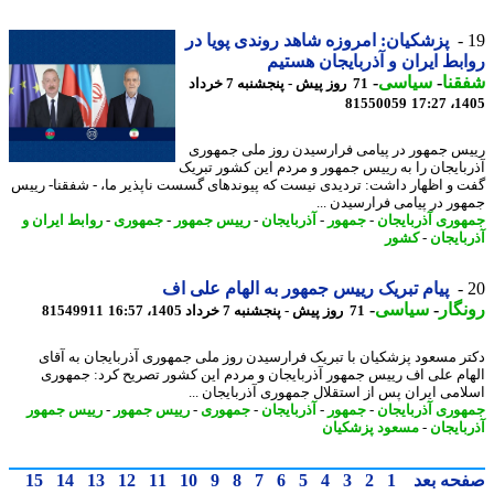
پزشکیان: امروزه شاهد روندی پویا در
بط ایران و آذربایجان هستیم
نا
-
سیاسی
-
71 روز پیش - پنجشنبه 7 خرداد
81550059
1405
س جمهور در پیامی فرارسیدن روز ملی جمهوری
بایجان را به رییس جمهور و مردم این کشور تبریک
 و اظهار داشت: تردیدی نیست که پیوندهای گسست ناپذیر ما، - شفقنا- رییس
ور در پیامی فرارسیدن ...
وری آذربایجان
-
جمهور
-
آذربایجان
-
رییس جمهور
-
جمهوری
-
روابط ایران و
بایجان
-
کشور
پیام تبریک رییس جمهور به الهام علی اف
گار
-
سیاسی
-
71 روز پیش - پنجشنبه 7 خرداد 1405، 16:57
81549911
ر مسعود پزشکیان با تبریک فرارسیدن روز ملی جمهوری آذربایجان به آقای
ام علی اف رییس جمهور آذربایجان و مردم این کشور تصریح کرد: جمهوری
امی ایران پس از استقلال جمهوری آذربایجان ...
وری آذربایجان
-
جمهور
-
آذربایجان
-
جمهوری
-
رییس جمهور
-
رییس جمهور
بایجان
-
مسعود پزشکیان
حه بعد
1
2
3
4
5
6
7
8
9
10
11
12
13
14
15