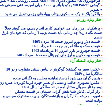
رخودروی ۲.۵ میلیون دلاری Blackbird هنسی رونمایی شد + تصویر
گوشی M8 Power پوکو با باتری ۸۰۰۰ میلی آمپرساعتی معرفی شد
تصویر
الگرد بلک هاوک به سکوی پرتاب پهپادهای رزمی تبدیل می شود
بار ویژه
روز نو
زشکیان: هر زمان می خواهیم کاری انجام دهیم، می گویند فعلاً
ت نگه دارید/ چه زمانی باید دست بزنیم؟ زمانی که خودمان غرق
یم
یمت دلار و یورو امروز جمعه 16 مرداد 1405
یمت سکه و طلا امروز جمعه 16 مرداد 1405
یمت خودرو در بازر امروز 16 مردادماه 1405
یمت بیت کوین و ارز های دیجیتال جمعه 16 مرداد 1405
بار ویژه
اقتصاد آزاد
عکس| سفر به گذشته؛ گوگوش با لباس سنتی متفاوت و در 20
گی؛ سال 1349
نزین گران می شود؟ پاسخ نماینده مجلس به نگرانی مردم
کس| تصویری جالب و دیدنی از تغییر چهره فریبا کوثری؛ عمره زن
 مختار سریال مختارنامه در 59 سالگی؛ سال 1404
از گرانی فاش شد/ نقش گرانی سیمان در قیمت مسکن
قویت معیشت کارگران و بازنشستگان اولویت مشترک مجلس و
لت است