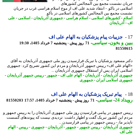
ان نشست مجمع بین المجالس کشورهای
امی در باکو. - انتقاد شدید علی اف از موج اسلام هراسی غرب در جریان
ت مجمع بین المجالس کشورهای اسلامی در باکو.
ام
-
کشورهای اسلامی
-
اسلام هراسی
-
جمهوری آذربایجان
-
اسلامی
-
علی
-
آذربایجان
جزییات پیام پزشکیان به الهام علی اف
ن و بخون
-
سیاسی
-
71 روز پیش - پنجشنبه 7 خرداد 1405، 19:30
81550
ر مسعود پزشکیان با تبریک فرارسیدن روز ملی جمهوری آذربایجان به آقای
هام علی اف» رییس جمهور آذربایجان و مردم این کشور تصریح کرد: جمهوری
امی ایران پس از استقلال جمهوری آذربایجان ...
وری آذربایجان
-
آذربایجان
-
الهام علی اف
-
جمهور
-
رییس جمهور آذربایجان
-
وری اسلامی ایران
-
جمهوری
پیام تبریک پزشکیان به الهام علی اف
اد 24
-
سیاسی
-
71 روز پیش - پنجشنبه 7 خرداد 1405، 17:57
81550203
س جمهور در پیامی فرارسیدن روز ملی جمهوری آذربایجان را به رییس جمهور و
م این کشور تبریک گفت و اظهار داشت: تردیدی نیست که پیوندهای گسست
ذیر ما، - رییس جمهور در پیامی فرارسیدن ...
وری آذربایجان
-
رییس جمهور
-
جمهور
-
آذربایجان
-
جمهوری
-
رییس
-
الهام
 اف