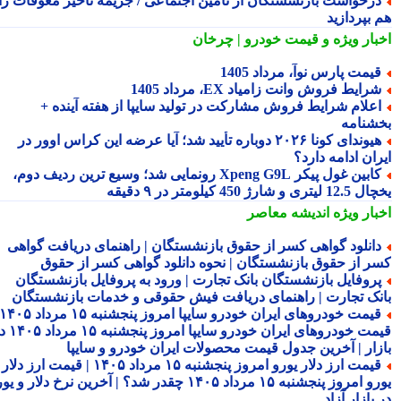
رخواست بازنشستگان از تامین اجتماعی / جریمه تأخیر معوقات را
 بپردازید
بار ویژه
و قیمت خودرو | چرخان
یمت پارس نوآ، مرداد 1405
رایط فروش وانت زامیاد EX، مرداد 1405
علام شرایط فروش مشارکت در تولید سایپا از هفته آینده +
شنامه
هیوندای کونا ۲۰۲۶ دوباره تأیید شد؛ آیا عرضه این کراس اوور در
ان ادامه دارد؟
کابین غول پیکر Xpeng G9L رونمایی شد؛ وسیع ترین ردیف دوم،
ری و شارژ 450 کیلومتر در ۹ دقیقه
بار ویژه
اندیشه معاصر
انلود گواهی کسر از حقوق بازنشستگان | راهنمای دریافت گواهی
ر از حقوق بازنشستگان | نحوه دانلود گواهی کسر از حقوق
روفایل بازنشستگان بانک تجارت | ورود به پروفایل بازنشستگان
نک تجارت | راهنمای دریافت فیش حقوقی و خدمات بازنشستگان
قیمت خودروهای ایران خودرو سایپا امروز پنجشنبه ۱۵ مرداد ۱۴۰۵ |
قیمت خودروهای ایران خودرو سایپا امروز پنجشنبه ۱۵ مرداد ۱۴۰۵ در
زار | آخرین جدول قیمت محصولات ایران خودرو و سایپا
قیمت ارز دلار یورو امروز پنجشنبه ۱۵ مرداد ۱۴۰۵ | قیمت ارز دلار
یورو امروز پنجشنبه ۱۵ مرداد ۱۴۰۵ چقدر شد؟ | آخرین نرخ دلار و یورو
بازار آزاد