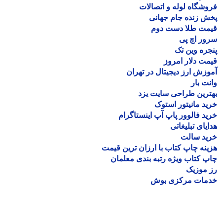
شگاه لوله و اتصالات
 زنده جام جهانی
مت طلا دست دوم
ر اچ پی
ره وین تک
ت دلار امروز
زش ارز دیجیتال در تهران
ت بار
رین طراحی سایت یزد
د مانیتور استوک
د فالوور پاپ آپ اینستاگرام
یای تبلیغاتی
ید سالت
نه چاپ کتاب با ارزان ترین قیمت
 کتاب ویژه رتبه بندی معلمان
موزیک
مات مرکزی بوش