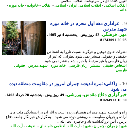
ین کننده ای در سرنوشت انقلاب اسلامی ...
لاب اسلامی
-
انقلاب اسلامی ایران
-
اسلامی
-
انقلاب
-
خانواده
-
خانه موزه
-
ه
عزاداری دهه اول محرم در خانه موزه
ید مدرس
ر
-
فرهنگی
-
42 روز پیش - پنجشنبه 4 تیر 1405،
81743091
20
ات حاوی توهین و هرگونه نسبت ناروا به اشخاص
قی و حقوقی منتشر نمی شود.نظراتی که غیر از
ن فارسی یا غیر مرتبط با خبر باشد منتشر نمی شود.
اص حقیقی
-
منتشر
-
زبان فارسی
-
خانه موزه
-
شهید مدرس
-
حقوقی
-
سی
زاکانی: ثمره اندیشه چمران امروز در مقاومت منطقه دیده
 شود
رگزاری دفاع مقدس
-
ورزشی
-
49 روز پیش - پنجشنبه 28 خرداد 1405،
81694913
10
 و اندیشه شهید چمران همچنان زنده است و آثار آن در ایستادگی ملت های
ده و جریان مقاومت به روشنی دیده می شود. - به گزارش خبرنگار جامعه دفاع
 ، آیین بزرگداشت یاد و خاطره آیت الله ...
د چمران
-
چمران
-
شهید
-
آیت الله العظمی خامنه ای
-
اندیشه
-
آیت الله