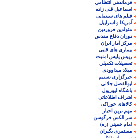
رماندهی انتظامی
سماعیل قلی زاده
یلم های سینمایی
مریکا و اسراییل
تولدین فروردین
وران دفاع مقدس
رکز آمار ایران
یماری های قلبی
ییس پلیس امنیت
حصیلات تکمیلی
یلاد میداوودی
برگزاری تسنیم
بوالفضل جلالی
اشگاه لیورپول
شراف اطلاعاتی
الاهای خوراکی
هم ترین اخبار
ر الکس فرگوسن
مام خمینی (ره)
ستمری بگیران
مرین استقلال