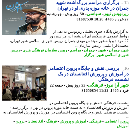
برگزاری مراسم بزرگداشت شهید
ان در خانه موزه پدری او در تهران
نویس نیوز
-
سیاسی
-
50 روز پیش - چهارشنبه
81687530
گزارش پایگاه خبری تحلیلی زیرنویس به نقل از
بط عمومی فرهنگسرای اندیشه، این مراسم روز
2 خرداد و با حضور مهندس مهدی چمران، رییس شورای اسلامی شهر تهران، -
دباقر اعلمی، رییس سازمان ...
د چمران
-
شهید
-
چمران
-
مراسم
-
رییس سازمان فرهنگی هنری
-
رییس
ای اسلامی شهر
-
برگزار
بررسی نقش و جایگاه پروین اعتصامی
آموزش و پرورش افغانستان در یک
ست فرهنگی
 آرا نیوز
-
فرهنگی
-
55 روز پیش - جمعه 22
14، 11:22
81650854
ت فرهنگی «نقش و جایگاه پروین اعتصامی در
زش و پرورش افغانستان» به همت خانه موزه پروین در تهران برگزار شد. -
ت فرهنگی نقش و جایگاه پروین اعتصامی در آموزش و پرورش افغانستان به
ین اعتصامی
-
فرهنگی
-
آموزش و پرورش
-
فرهنگ
-
افغانستان
-
پروین
-
وزش