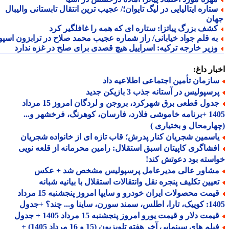
تاره ایتالیایی در لیگ تایوان؛/ عجیب ترین انتقال تابستانی والیبال
ان
شف بزرگ پیاتزا: ستاره ای که همه را غافلگیر کرد
ه قلم جواد خیابانی/ راز شماره عجیب محمد صلاح در ترابزون اسپور
زیر خارجه ترکیه: اسراییل هیچ قصدی برای صلح در غزه ندارد
ار داغ:
ازمان تأمین اجتماعی اطلاعیه داد
سپولیس در آستانه جذب 3 بازیکن جدید
جدول قطعی برق شهرکرد، بروجن و لردگان امروز 15 مرداد
1405 +برنامه خاموشی فلارد، فارسان، کوهرنگ، فرخشهر و...
ارمحال و بختیاری )
اسمین شجریان کنار پدرش؛ قاب تازه ای از خانواده شجریان
فشاگری کاپیتان اسبق استقلال: رامین محرمانه از قلعه نویی
سته بود دعوتش کند!
شاور عالی مدیرعامل پرسپولیس مشخص شد + عکس
عیین تکلیف پنجره نقل وانتقالات استقلال با بیانیه شبانه
قیمت محصولات ایران خودرو و سایپا امروز پنجشنبه 15 مرداد
 سورن، ساینا و... چند؟ +جدول
مت دلار و قیمت یورو امروز پنجشنبه 15 مرداد 1405 + جدول
فیلم های سینمایی آخر هفته تلویزیون (15 و 16 مرداد 1405) +