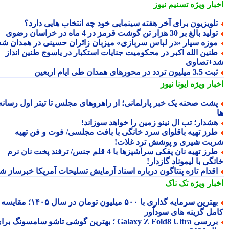
بار ویژه
تسنیم نیوز
لویزیون برای آخر هفته سینمایی خود چه انتخاب هایی دارد؟
لید بالغ بر 30 هزار تن گوشت قرمز در 4 ماه در خراسان رضوی
وزه سیار «در لباس سربازی» میزبان زائران حسینی در همدان شد
نین الله اکبر در محکومیت جنایات استکبار در یاسوج طنین انداز
+تصاوی
3.5 میلیون تردد در محورهای همدان طی ایام اربعین
بار ویژه
ایونا نیوز
شت صحنه یک خبر پارلمانی؛ از راهروهای مجلس تا تیتر اول رسانه
شدار؛ تب ال نینو زمین را خواهد سوزاند!
رز تهیه باقلوای سرد خانگی با بافت مجلسی/ فوت و فن تهیه
بت شیری و پوشش ترد غلات!
طرز تهیه نان پفکی سرآشپزها با 4 قلم جنس/ ترفند پخت نان نرم
گی با لیموناد گازدار!
قدام تازه پنتاگون درباره اسناد آزمایش تسلیحات آمریکا خبرساز شد
بار ویژه
تک ناک
بهترین سرمایه گذاری با ۵۰۰ میلیون تومان در سال ۱۴۰۵؛ مقایسه
مل گزینه های سودآور
بررسی Galaxy Z Fold8 Ultra ؛ بهترین گوشی تاشو سامسونگ برای