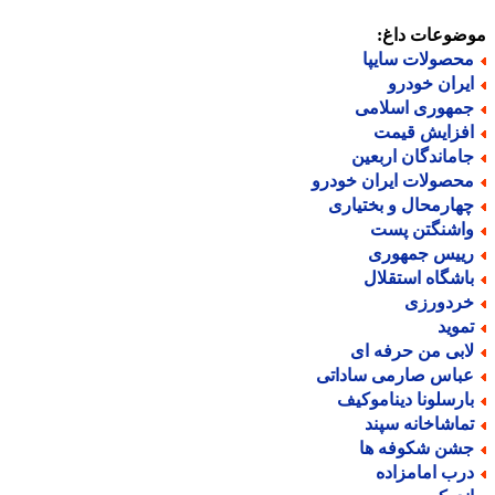
ضوعات داغ:
حصولات سایپا
یران خودرو
مهوری اسلامی
فزایش قیمت
اماندگان اربعین
حصولات ایران خودرو
هارمحال و بختیاری
اشنگتن پست
ییس جمهوری
اشگاه استقلال
ردورزی
موید
ابی من حرفه ای
باس صارمی ساداتی
ارسلونا دیناموکیف
ماشاخانه سپند
شن شکوفه ها
رب امامزاده