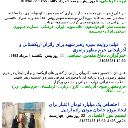
ا
-
فرهنگی
-
6 روز پیش - جمعه 9 مرداد 1405، 13:55
81994172
 علی قصردشتی مجسمه ساز شیرازی که سردیس «لئو تولستوی» را ساخته
 در آیینی به خانه موزه این نویسنده شهیر روس اهدا شد و به عنوان نخستین
 ایرانی در این مجموعه جای گرفت. - مسکو- ایرنا- ...
مه ساز
-
لئو تولستوی
-
خانه موزه
-
ایران
-
فرهنگی
-
سفارت جمهوری
امی ایران
-
نویسنده
فیلم/ روایت سیره رهبر شهید برای زائران ازبکستانی و
بایجانی حرم مطهر رضوی
رگزاری دفاع مقدس
-
سیاسی
-
11 روز پیش - یکشنبه 4 مرداد 1405،
81955731
10
مان با حضور هشت کاروان زیارتی از کشور های ازبکستان و آذربایجان در حرم
ر رضوی، ویژه برنامه ای با محوریت معرفی سیره و اندیشه رهبر شهید
لاب، سخنرانی، زیارت خوانی و مداحی برگزار ...
 مطهر رضوی
-
آذربایجان
-
کاروان زیارتی
-
ازبکستان
-
حرم مطهر
-
ویژه
امه
-
انقلاب
اختصاص یک میلیارد تومان اعتبار برای
اد موزه خاندان موذن زاده اردبیل
یم نیوز
-
اقتصادی
-
22 روز پیش - چهارشنبه
81877425