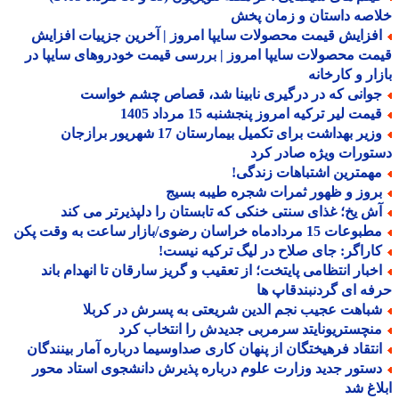
صه داستان و زمان پخش
فزایش قیمت محصولات سایپا امروز | آخرین جزییات افزایش
ت محصولات سایپا امروز | بررسی قیمت خودروهای سایپا در
ار و کارخانه
وانی که در درگیری نابینا شد، قصاص چشم خواست
مت لیر ترکیه امروز پنجشنبه 15 مرداد 1405
وزیر بهداشت برای تکمیل بیمارستان 17 شهریور برازجان
ورات ویژه صادر کرد
همترین اشتباهات زندگی!
روز و ظهور ثمرات شجره طیبه بسیج
ش یخ؛ غذای سنتی خنکی که تابستان را دلپذیرتر می کند
عات 15 مردادماه خراسان رضوی/بازار ساعت به وقت پکن
اراگر: جای صلاح در لیگ ترکیه نیست!
خبار انتظامی پایتخت؛ از تعقیب و گریز سارقان تا انهدام باند
ه ای گردنبندقاپ ها
باهت عجیب نجم الدین شریعتی به پسرش در کربلا
نچستریونایتد سرمربی جدیدش را انتخاب کرد
نتقاد فرهیختگان از پنهان کاری صداوسیما درباره آمار بینندگان
ستور جدید وزارت علوم درباره پذیرش دانشجوی استاد محور
اغ شد