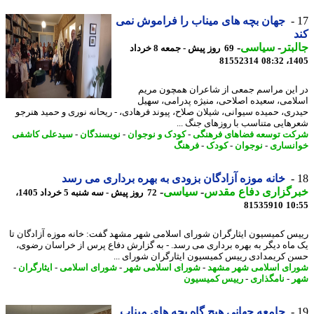
جهان بچه های میناب را فراموش نمی
بتر
-
سیاسی
-
69 روز پیش - جمعه 8 خرداد
81552314
1405
این مراسم جمعی از شاعران همچون مریم
امی، سعیده اصلاحی، منیژه پدرامی، سهیل
ری، حمیده سیوانی، شیلان صلاح، پیوند فرهادی، - ریحانه نوری و حمید هنرجو
هایی متناسب با روزهای جنگ ...
ت توسعه فضاهای فرهنگی
-
کودک و نوجوان
-
نویسندگان
-
سیدعلی کاشفی
نساری
-
نوجوان
-
کودک
-
فرهنگ
خانه موزه آزادگان بزودی به بهره برداری می رسد
رگزاری دفاع مقدس
-
سیاسی
-
72 روز پیش - سه شنبه 5 خرداد 1405،
81535910
10
س کمیسیون ایثارگران شورای اسلامی شهر مشهد گفت: خانه موزه آزادگان تا
ماه دیگر به بهره برداری می رسد. - به گزارش دفاع پرس از خراسان رضوی،
 کریمدادی رییس کمیسیون ایثارگران شورای ...
ای اسلامی شهر مشهد
-
شورای اسلامی شهر
-
شورای اسلامی
-
ایثارگران
-
ر
-
نامگذاری
-
رییس کمیسیون
جامعه جهانی هیچ گاه بچه های میناب