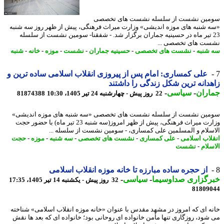
ین نشست از سلسله نشست های تخصصی
 شنبه های موزه اندیشی» وزارت میراث فرهنگی، پیش از ظهر روز سه شنبه
2 تیر ماه در حسینیه جماران برگزار شد. - شفقنا- سومین نشست از سلسله
ت های تخصصی ...
شنبه
-
نشست های تخصصی
-
حسینیه جماران
-
نشست
-
موزه
-
خانه
-
شنبه
علی کمساری: امام پس از پیروزی انقلاب اسلامی ساده ترین و
دانه ترین شکل زندگی را داشتند
اران
-
سیاسی
-
22 روز پیش - چهارشنبه 24 تیر 1405، 10:30
81874388
ین نشست از سلسله نشست های تخصصی «سه شنبه های موزه اندیشی»
وزارت میراث فرهنگی، پیش از ظهر امروز(سه شنبه 23 تیر ماه) با حضور حجت
سلام و المسلمین علی کمساری، - سومین نشست از سلسله ...
لاب اسلامی
-
علی کمساری
-
نشست های تخصصی
-
سه شنبه
-
موزه
-
حجت
سلام
-
نشست
از حجره ساده مبارزه تا خانه موزه انقلاب اسلامی
رگزاری صداوسیما
-
سیاسی
-
32 روز پیش - یکشنبه 14 تیر 1405، 17:35
81809
ه ای که امروز در مشهد مقدس با عنوان «خانه موزه انقلاب اسلامی» شناخته
شود، روزگاری تنها مأمن خانواده ای روحانی بود؛ خانواده ای که بعد ها نقش