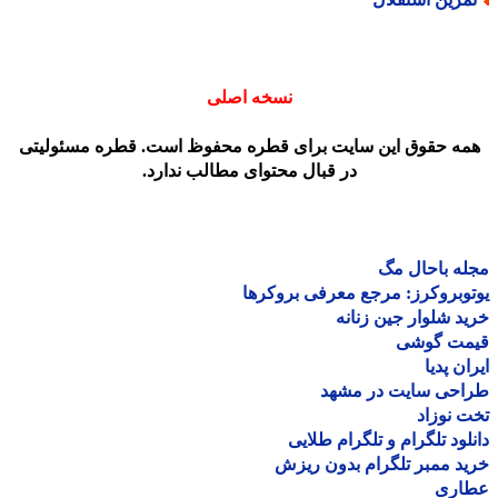
نسخه اصلی
مه حقوق این سایت برای قطره محفوظ است. قطره مسئولیتی
در قبال محتوای مطالب ندارد.
ه باحال مگ
وبروکرز: مرجع معرفی بروکرها
د شلوار جین زنانه
مت گوشی
ان پدیا
احی سایت در مشهد
 نوزاد
لود تلگرام و تلگرام طلایی
د ممبر تلگرام بدون ریزش
اری