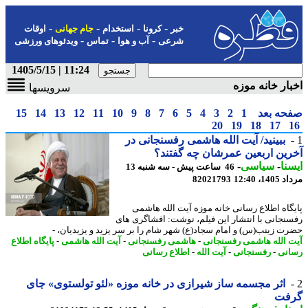
-
-
-
-
خبر
کرونا
استخدام
جام جهانی
اوقات
-
-
-
شرعی
آب و هوا
تماس
ویدئوهای ورزشی
11:24 | 1405/5/15
ار خانه موزه
سرویسها
حه بعد
1
2
3
4
5
6
7
8
9
10
11
12
13
14
15
20
19
18
17
ببینید/ آیت الله هاشمی رفسنجانی در
ین اربعین عمرشان چه گفتند؟
نا
-
سیاسی
-
46 ساعت پیش - سه شنبه 13
1، 12:40
82021793
گاه اطلاع رسانی خانه موزه آیت الله هاشمی
نجانی با انتشار این فیلم، نوشت: افشاگری های
ت زینب(س) و امام سجاد(ع) شهر شام را بر سر یزید و یزیدیان، -
 الله هاشمی رفسنجانی
-
هاشمی رفسنجانی
-
آیت الله هاشمی
-
پایگاه اطلاع
نی
-
رفسنجانی
-
آیت الله
-
اطلاع رسانی
اثر مجسمه ساز شیرازی در خانه موزه «لئو تولستوی» جای
فت