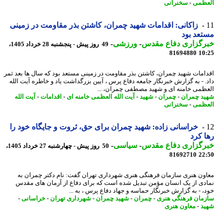
ظمی
-
سخنرانی
زاکانی: اقدامات شهید چمران، کاشتن بذر مقاومت در زمینی
عد بود
رگزاری دفاع مقدس
-
ورزشی
-
49 روز پیش - پنجشنبه 28 خرداد 1405،
81694880
10
امات شهید چمران، کاشتن بذر مقاومت در زمینی مستعد بود که سال ها بعد ثمر
. - به گزارش خبرنگار جامعه دفاع پرس ، آیین بزرگداشت یاد و خاطره آیت الله
ظمی خامنه ای و شهید مصطفی چمران، ...
د چمران
-
چمران
-
شهید
-
آیت الله العظمی خامنه ای
-
اقدامات
-
آیت الله
ظمی
-
سخنرانی
خراسانی زاده: شهید چمران برای حق، ثروت و جایگاه خود را
 کرد
رگزاری دفاع مقدس
-
سیاسی
-
50 روز پیش - چهارشنبه 27 خرداد 1405،
81692710
22
ون هنری سازمان فرهنگی هنری شهرداری تهران گفت: نام دکتر چمران به
دی از یک انسان مؤمن تبدیل شده است که برای دفاع از آرمان های مقدس
، - به گزارش خبرنگار حماسه و جهاد دفاع پرس ، به ...
مان فرهنگی هنری
-
چمران
-
شهید چمران
-
شهرداری تهران
-
خراسانی
-
د
-
معاون هنری