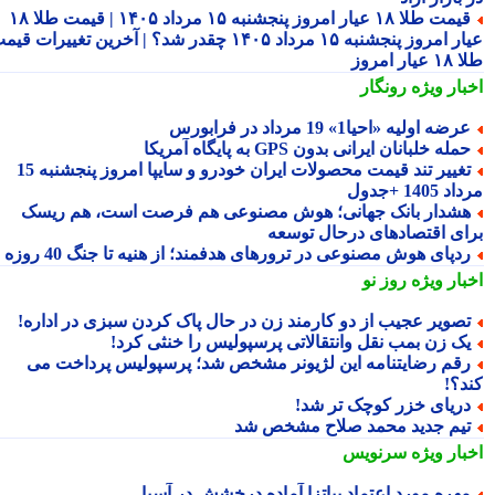
قیمت طلا ۱۸ عیار امروز پنجشنبه ۱۵ مرداد ۱۴۰۵ | قیمت طلا ۱۸
عیار امروز پنجشنبه ۱۵ مرداد ۱۴۰۵ چقدر شد؟ | آخرین تغییرات قیمت
ار امروز
بار ویژه
رونگار
رضه اولیه «احیا1» 19 مرداد در فرابورس
مله خلبانان ایرانی بدون GPS به پایگاه آمریکا
تغییر تند قیمت محصولات ایران خودرو و سایپا امروز پنجشنبه 15
1405 +جدول
شدار بانک جهانی؛ هوش مصنوعی هم فرصت است، هم ریسک
ای اقتصادهای درحال توسعه
دپای هوش مصنوعی در ترورهای هدفمند؛ از هنیه تا جنگ 40 روزه
بار ویژه
روز نو
صویر عجیب از دو کارمند زن در حال پاک کردن سبزی در اداره!
ک زن بمب نقل وانتقالاتی پرسپولیس را خنثی کرد!
قم رضایتنامه این لژیونر مشخص شد؛ پرسپولیس پرداخت می
د؟!
ریای خزر کوچک تر شد!
یم جدید محمد صلاح مشخص شد
بار ویژه
سرنویس
هره مورد اعتماد پیاتزا آماده درخشش در آسیا