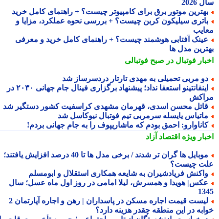
2026
هترین موتور برق برای کامپیوتر چیست؟ + راهنمای کامل خرید
اتری سیلیکون کربن چیست؟ + بررسی نحوه عملکرد، مزایا و
ایب
ینک آفتابی هوشمند چیست؟ + راهنمای کامل خرید و معرفی
ترین مدل ها
بار فوتبال در صبح فوتبالی
و مربی تحمیلی به مهدی تارتار دردسرساز شد
اینفانتینو استعفا نداد؛ پیشنهاد برگزاری فینال جام جهانی ۲۰۳۰ در
اکش
اتل محسن اسدی، قهرمان مشهدی کراسفیت کشور دستگیر شد
اتیاس یایسله سرمربی تیم فوتبال نیوکاسل شد
اناوارو: احمق بودم که ماشاریپوف را به جام جهانی بردم!
بار ویژه
اقتصاد آزاد
موبایل ها گران تر شدند / برخی مدل ها تا 40 درصد افزایش یافتند؛
ت چیست؟
اکنش فریادشیران به شایعه همکاری استقلال و ابومسلم
کس| هویدا و همسرش، لیلا امامی در روز اول ماه عسل؛ سال
13
لیست قیمت اجاره مسکن در پاسداران | رهن و اجاره آپارتمان 2
ابه در این منطقه چقدر هزینه دارد؟