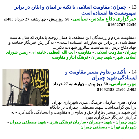
چمران: مقاومت اسلامی با تکیه بر ایمان و ایثار، در برابر
ونیست ها ایستاده است
رگزاری دفاع مقدس
-
سیاسی
-
50 روز پیش - چهارشنبه 27 خرداد 1405،
81692707
22
اومت مردم و رزمندگان این منطقه، با همان روحیه پایداری که سال هاست
 شده، در برابر این تجاوزات ایستاده است.» - به گزارش خبرنگار حماسه و
د دفاع پرس ، به مناسبت سالروز شهادت دکتر ...
ان
-
مقاومت اسلامی
-
مقاومت
-
آیت الله العظمی خامنه ای
-
رییس شورای
امی شهر
-
شهید چمران
-
فرهنگ ایثار و مقاومت
تأکید بر تداوم مسیر مقاومت و
تادگی شهید چمران
ر
-
سیاسی
-
50 روز پیش - چهارشنبه 27 خرداد
81692188
1405
ون هنری سازمان فرهنگی هنری شهرداری تهران
آیین گرامیداشت شهید مصطفی چمران، بر جایگاه
 شهید در مسیر دفاع از حق و تداوم راه مقاومت و ایستادگی تأکید کرد. - به
رش خبرنگار خبرگزاری مهر،
د چمران
-
شهید
-
چمران
-
سازمان فرهنگی هنری
-
شهید مصطفی چمران
-
داری تهران
-
مصطفی چمران