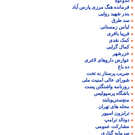
ندوکوه
رمانده هنگ مرزی پارس آباد
ندر شهید روایی
د طرق
باس زمستانی
ریبا باقری
مک نقدی
مال گرایی
زرشهر
وارض داروهای لاغری
ه باغ
ریب پرستار به تخت
ورای عالی امنیت ملی
وزنامه واشنگتن پست
اشگاه پرسپولیس
نچستریونایتد
حله های تهران
رابزون اسپور
ونالد ترامپ
شارکت عمومی
رمایه گذاری