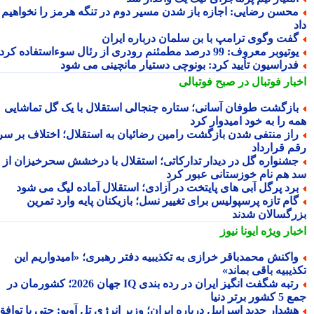
حسن رضایی: اجازه باز شدن مسیر دوم در تنگه هرمز را نخواهیم
فت وگوی ترامپ با بن سلمان درباره ایران
تیوبر معروف: 99 درصد مطمئنم رودری از رئال سوءاستفاده کرد
دراسیون تأیید کرد: بونوچی دستیار مانچینی می شود
بار فوتبال در صبح فوتبالی
ازگشت طوفان آسانی؛ ستاره جنجالی استقلال با یک گل تماشایی
ه را به خود امیدوار کرد
از منتفی شدن بازگشت رامین رضائیان به استقلال؛ اختلاف بر سر
م قرارداد
شنواره گل در دیدار تدارکاتی؛ استقلال با درخشش سحرخیزان از
 هم نام خوزستانی عبور کرد
رد پرگل آبی های پایتخت در آزادی؛ استقلال آماده لیگ می شود
ام تازه پرسپولیس برای تغییر نسل؛ بازیکنان پایه وارد تمرین
رگسالان شدند
بار ویژه
ایونا نیوز
اکنش محمدباقر خرازی به تکذیبیه دفتر رهبری؛ «امیدواریم این
یبیه باقی بماند»
رتبه شگفت انگیز ایران در رده بندی IQ جهان 2026؛ کشورمان در
ر برتر دنیا
شدار جدید اسراییل درباره ایران؛ وزیر انرژی تل آویو: حتی با توافق