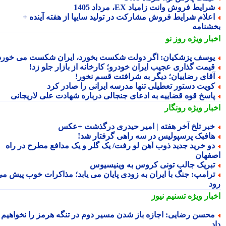
رایط فروش وانت زامیاد EX، مرداد 1405
علام شرایط فروش مشارکت در تولید سایپا از هفته آینده +
شنامه
بار ویژه
روز نو
وسف پزشکیان: اگر دولت شکست بخورد، ایران شکست می خورد
یمت گذاری عجیب ایران خودرو؛ کارخانه از بازار جلو زد!
قای رضاییان؛ دیگر به شرافتت قسم نخور!
ویت دستور تعطیلی تنها مدرسه ایرانی را صادر کرد
اسخ قوه قضاییه به ادعای جنجالی درباره شهادت علی لاریجانی
بار ویژه
رونگار
بر تلخ آخر هفته | امیر حیدری درگذشت +عکس
افبک پرسپولیس در سه راهی گرفتار شد!
و خرید جدید ذوب آهن لو رفت/ یک گلر و یک مدافع مطرح در راه
فهان
بریک جالب تونی کروس به وینیسیوس
رامپ: جنگ با ایران به زودی پایان می یابد؛ مذاکرات خوب پیش می
د
بار ویژه
تسنیم نیوز
حسن رضایی: اجازه باز شدن مسیر دوم در تنگه هرمز را نخواهیم