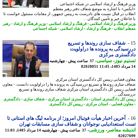
ر فرهنگ و ارشاد اسلامی در شبکه اجتماعی
کس» با اشاره به موضع شفاف دفتر رهبر معظم
لاب در قبال نسبت های نادرست به رییس جمهور، از مقامات مسئول خواست تا
اعلان خبر و تأمین کنندگان ...
ر فرهنگ و ارشاد اسلامی
-
فرهنگ و ارشاد اسلامی
-
وزیر فرهنگ و ارشاد
-
رهبر
م انقلاب
-
فرهنگ و ارشاد
-
ارشاد اسلامی
-
شبکه اجتماعی
شفاف سازی روندها و تسریع
سیدگی به پرونده ها دراولویت
دگستری مرکزی
یم نیوز
-
سیاسی
-
37 ساعت پیش - چهارشنبه
82028051
ون قضایی رییس کل دادگستری استان مرکزی
ف سازی روندها و تسریع دررسیدگی به پرونده ها را دراولویت دانست. - معاون
یی رییس کل دادگستری استان مرکزی شفاف سازی روندها و تسریع
سیدگی ...
س کل دادگستری استان
-
دادگستری استان مرکزی
-
شفاف سازی
-
دادگستری
اون قضایی
-
استان مرکزی
-
رییس کل دادگستری
آخرین اخبار هیأت فوتبال امروز؛ از برنامه لیگ های استانی تا
 استعدادیابی نوجوانان و شفاف سازی مسابقات تهران
یشه معاصر
-
ورزشی
-
37 ساعت پیش - چهارشنبه 14 مرداد 1405، 11:03
82027