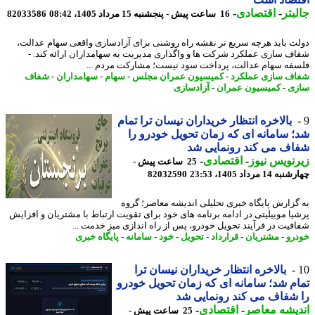
بتر
-
اقتصادی
-
16 ساعت پیش - پنجشنبه 15 مرداد 1405، 08:42
82033586
ت باید هرچه سریع تر نقشه راه روشنی برای آزادسازی واقعی سهام عدالت،
ف سازی عملکرد شرکت ها و واگذاری مدیریت به سهامداران ارائه کند. -
فه سهام عدالت، پرداخت سود نیست؛ مشارکت مردم ...
ف سازی عملکرد
-
کمیسیون عمران مجلس
-
سهام
-
سهامداران
-
شفاف
ی
-
کمیسیون عمران
-
آزادسازی
بالاخره انتظار خریداران نیسان ترا تمام
 سامانه ای که زمان تحویل خودرو را
ف می کند رونمایی شد
نویس نیوز
-
اقتصادی
-
25 ساعت پیش -
14 مرداد 1405، 23:53
82032590
گزارش پایگاه خبری تحلیلی اندیشه معاصر؛ گروه
یا موبیلیتی در ادامه برنامه های خود برای تقویت ارتباط با مشتریان و افزایش
فیت در فرآیند تحویل خودرو، پس از راه اندازی میز خدمت ...
رو
-
مشتریان
-
قرارداد
-
تحویل
-
خود
-
سامانه
-
پایگاه خبری
بالاخره انتظار خریداران نیسان ترا
م شد؛ سامانه ای که زمان تحویل خودرو
شفاف می کند رونمایی شد
یشه معاصر
-
اقتصادی
-
25 ساعت پیش -