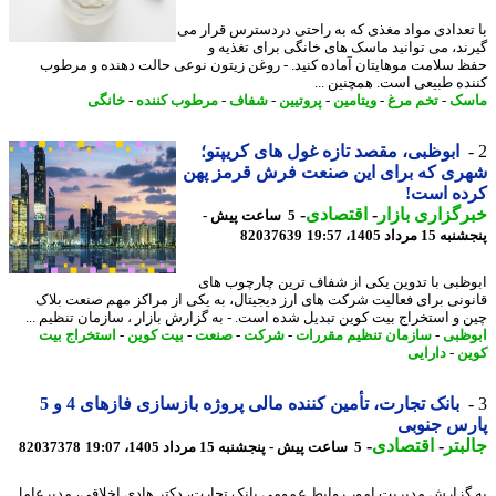
تعدادی مواد مغذی که به راحتی دردسترس قرار می
ند، می توانید ماسک های خانگی برای تغذیه و
 سلامت موهایتان آماده کنید. - روغن زیتون نوعی حالت دهنده و مرطوب
ده طبیعی است. همچنین ...
سک
-
تخم مرغ
-
ویتامین
-
پروتیین
-
شفاف
-
مرطوب کننده
-
خانگی
ابوظبی، مقصد تازه غول های کریپتو؛
ری که برای این صنعت فرش قرمز پهن
ده است!
گزاری بازار
-
اقتصادی
-
5 ساعت پیش -
 مرداد 1405، 19:57
82037639
ظبی با تدوین یکی از شفاف ترین چارچوب های
ونی برای فعالیت شرکت های ارز دیجیتال، به یکی از مراکز مهم صنعت بلاک
 و استخراج بیت کوین تبدیل شده است. - به گزارش بازار ، سازمان تنظیم ...
ظبی
-
سازمان تنظیم مقررات
-
شرکت
-
صنعت
-
بیت کوین
-
استخراج بیت
ن
-
دارایی
بانک تجارت، تأمین کننده مالی پروژه بازسازی فازهای 4 و 5
رس جنوبی
بتر
-
اقتصادی
-
5 ساعت پیش - پنجشنبه 15 مرداد 1405، 19:07
82037378
گزارش مدیریت امور روابط عمومی بانک تجارت، دکتر هادی اخلاقی، مدیرعامل