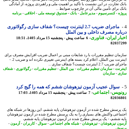
ک تجارت، در این نشست با تأکید بر اهمیت ملی و راهبردی پروژه، از آمادگی
ک برای تأمین مالی آن در چارچوب ضوابط ...
ژه
-
کنسرسیوم
-
مدیرعامل
-
بانک
-
صندوق توسعه ملی
-
اخلاقی
-
برنامه
ماجرای ضریب 2.7 اینترنت چیست؟ شفاف سازی رگولاتوری
اره مصرف داخلی و بین الملل
ار ایران
-
فناوری
-
6 ساعت پیش - پنجشنبه 15 مرداد 1405، 18:51
82037
مان تنظیم مقررات با رد شایعات مبنی بر اعمال ضریب افزایش مصرف برای
اینترنت بین الملل، اعلام کرد بسته های اینترنتی تغییری نکرده اند و ضریب 2. -
یب 2.7 اینترنت چیست؟ شفاف سازی ...
ترنت
-
سازمان تنظیم مقررات
-
بین الملل
-
تنظیم مقررات
-
رگولاتوری
-
شفاف
ی
-
سازمان
سوال عجیب آزمون تیزهوشان ششم که همه را گیج کرد
نویس
-
اجتماعی
-
7 ساعت پیش - پنجشنبه 15 مرداد 1405، 17:03
82036
پرسش مطرح شده در آزمون تیزهوشان پایه ششم، این روزها در شبکه های
ماعی واکنش های بسیاری را به یک پرسش مطرح شده در آزمون تیزهوشان
ه ششم، - یک پرسش مطرح شده در آزمون تیزهوشان پایه ششم،
ون تیزهوشان
-
تیزهوشان
-
شبکه های اجتماعی
-
سوال
-
کاربران
-
آزمون
-
سش