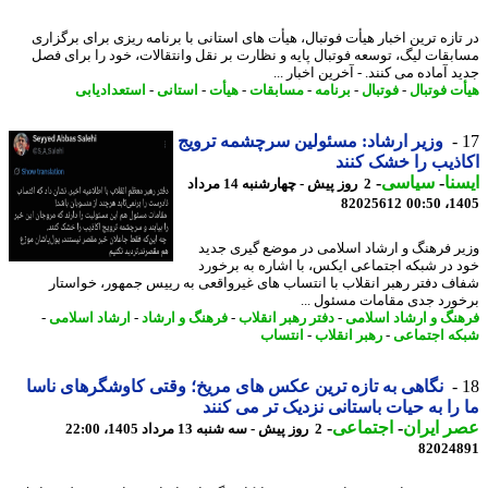
تازه ترین اخبار هیأت فوتبال، هیأت های استانی با برنامه ریزی برای برگزاری
بقات لیگ، توسعه فوتبال پایه و نظارت بر نقل وانتقالات، خود را برای فصل
 آماده می کنند. - آخرین اخبار ...
ت فوتبال
-
فوتبال
-
برنامه
-
مسابقات
-
هیأت
-
استانی
-
استعدادیابی
وزیر ارشاد: مسئولین سرچشمه ترویج
ذیب را خشک کنند
نا
-
سیاسی
-
2 روز پیش - چهارشنبه 14 مرداد
82025612
1405
یر فرهنگ و ارشاد اسلامی در موضع گیری جدید
 در شبکه اجتماعی ایکس، با اشاره به برخورد
ف دفتر رهبر انقلاب با انتساب های غیرواقعی به رییس جمهور، خواستار
ورد جدی مقامات مسئول ...
نگ و ارشاد اسلامی
-
دفتر رهبر انقلاب
-
فرهنگ و ارشاد
-
ارشاد اسلامی
-
ه اجتماعی
-
رهبر انقلاب
-
انتساب
نگاهی به تازه ترین عکس های مریخ؛ وقتی کاوشگرهای ناسا
را به حیات باستانی نزدیک تر می کنند
 ایران
-
اجتماعی
-
2 روز پیش - سه شنبه 13 مرداد 1405، 22:00
82024