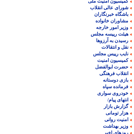
میسیون امنیت ملی
ورای عالی انقلاب
اشگاه خبرنگاران
شاوران خانواده
زیر امور خارجه
یئت رییسه مجلس
سیدن به آرزوها
قل و انتقالات
ایب رییس مجلس
میسیون امنیت
ضرت ابوالفضل
نقلاب فرهنگی
ازی دوستانه
رمانده سپاه
ودروی سواری
نتهای پیام/
زارش بازار
زار تومانی
منیت روانی
زیر بهداشت
وزهای اخیر