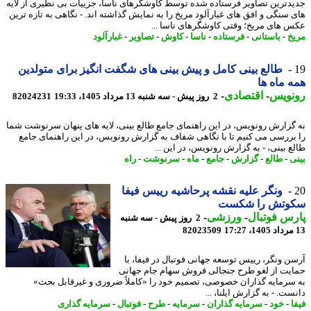
دترین تصاویر فرستاده شده توسط کاوشگرهای ناسا، جزییات بی نظیری از لایه
 سنگی و افق های غبارآلود مریخ را به نمایش گذاشته اند. - نگاهی به تازه ترین
 های مریخ؛ وقتی کاوشگرهای ناسا ...
خ
-
باستانی
-
فرستاده
-
ناسا
-
کاوش
-
تصاویر
-
غبارآلود
طالع بینی کامل و پیش بینی های شگفت انگیز برای متولدین
 ماه ها
نویس
-
اقتصادی
-
2 روز پیش - سه شنبه 13 مرداد 1405، 19:33
82024231
گزارش رونویس، در این راهنمای جامع طالع بینی، لایه های پنهان سرنوشت شما
بررسی می کنیم تا با نگاهی شفاف به گزارش رونویس، در این راهنمای جامع
ع بینی، - به گزارش رونویس، در این ...
ی
-
طالع
-
گزارش
-
جامع
-
ماه
-
سرنوشت
-
راه
ونگر علیه نقشه پرحاشیه رییس فیفا
وتش را شکست
س فوتبال
-
ورزشی
-
2 روز پیش - سه شنبه
82023509
ن ونگر، رییس توسعه جهانی فوتبال در فیفا، با
یت از لغو طرح جنجالی فروش سهام جام جهانی
سرمایه گذاران خصوصی، تصمیم خود را «کاملاً ضروری و غیرقابل بحث»
ت. - به گزارش ایلنا، ...
-
خود
-
سرمایه گذاران
-
سرمایه
-
طرح
-
فوتبال
-
سرمایه گذاری