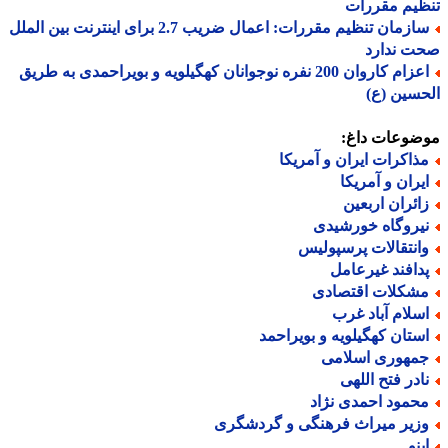
یم مقررات
سازمان تنظیم مقررات: اعمال ضریب 2.7 برای اینترنت بین الملل
ت ندارد
اعزام کاروان 200 نفره نوجوانان کهگیلویه و بویراحمدی به طریق
سین (ع)
ضوعات داغ:
ذاکرات ایران و آمریکا
یران و آمریکا
ائران اربعین
یروگاه خورشیدی
انتقالات پرسپولیس
دافند غیرعامل
شکلات اقتصادی
سلام آباد غرب
ستان کهگیلویه و بویراحمد
مهوری اسلامی
ادر فتح اللهی
حمود احمدی نژاد
زیر میراث فرهنگی و گردشگری
بنو