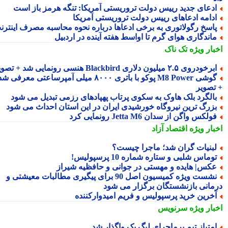
دعای جدید رییس دولت تروریستی آمریکا: تنگه هرمز باز است
دامه ادعاهای رییس دولت تروریستی آمریکا
اسخ رگولاتوری به برخی ادعاها درباره نحوه محاسبه مصرف اینترنت
اندگاری هوای گرم تا اواسط هفته آینده در اردبیل
بار ویژه
تک ناک
رخودروی ۲.۵ میلیون دلاری Blackbird هنسی رونمایی شد + تصویر
گوشی M8 Power پوکو با باتری ۸۰۰۰ میلی آمپرساعتی معرفی شد
تصویر
الگرد بلک هاوک به سکوی پرتاب پهپادهای رزمی تبدیل می شود
زرگ ترین نیروگاه خورشیدی ایران در این استان احداث می شود
ولکس واگن از سدان Jetta M6 رونمایی کرد
بار ویژه
اقتصاد آزاد
بنیات گران شد؛ ماجرا چیست؟
وماس شلبی و ستاره شماره 10 پرسپولیس!
کس| هایده و مهستی در جوانی و حافظیه شیراز
نشست ویژه کمیسیون اصل 90 برای پیگیری مطالبات معیشتی و
مانی بازنشستگان برگزار می شود
خرین خرید پرسپولیس و فریم امیدوارکننده
بار ویژه
سرنویس
متیاز تیم پرماجرای لیگ یک واگذار شد