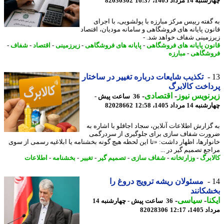
14 مرداد 1405، 16:37
82030302
گفته رییس مرکز مبارزه با پولشویی، با اجرای
ون پایانه های فروشگاهی و سامانه مودیان، اقتصاد
زمینی شفاف خواهد شد. -
ون پایانه های فروشگاهی
-
پایانه های فروشگاهی
-
زیرزمینی
-
اقتصاد
-
شفاف
-
شگاهی
-
مبارزه
تکذیب شایعات درباره تغییر در ساختار
اخت کالابرگ
نویس نیوز
-
اقتصادی
-
36 ساعت پیش -
14 مرداد 1405، 12:58
82028662
گزارش اطلاعات آنلاین، سجاد اجاقلو با اشاره به
رت شفاف سازی برای جلوگیری از سردرگمی
وارها، اظهار داشت: «تا این لحظه هیچ گونه بخشنامه یا ابلاغیه رسمی از سوی
جع تصمیم گیر در ...
ابرگ
-
وزارتخانه
-
شفاف سازی
-
تصمیم گیر
-
تغییر
-
بخشنامه
-
اطلاعات
مسئولان ریشه ترویج دروغ را
کانند
نا
-
سیاسی
-
36 ساعت پیش - چهارشنبه 14
1، 12:17
82028306