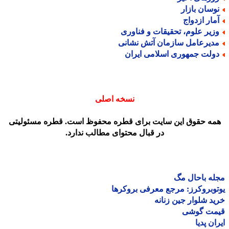
وسان بازار
مار ازدواج
زیر علوم، تحقیقات و فناوری
دیرعامل سازمان آتش نشانی
ولت جمهوری اسلامی ایران
نسخه اصلی
مه حقوق این سایت برای قطره محفوظ است. قطره مسئولیتی
در قبال محتوای مطالب ندارد.
ه باحال مگ
وبروکرز: مرجع معرفی بروکرها
د شلوار جین زنانه
مت گوشی
ان پدیا