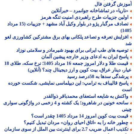
وزش گرفتن فال
ناریا» در تماشاخانه جوانمرد – خبرآنلاین
ولین جزییات طرح راهبردی امنیت تنگه هرمز
تصادف مرگبار پژو در بلوار وکیل آباد مشهد + جزییات (15 مرداد
14
فزایش تعرفه و تصاعد پلکانی بهای برق مشترکین کشاورزی لغو
وصیه های طب ایرانی برای بهبود شیرمادر و سلامتی نوزاد
اسخ ایران به ادعای وزیر خارجه پیشین آلمان
قیمت طلا و دلار امروز جمعه 16 مرداد 1405؛ نرخ سکه، طلای 18
ر، دینار عراق، بیت کوین و ارز دیجیتال چند؟ (آنلاین)
شدگی سدها به 58درصد رسید
اسخ قالیباف به ترامپ: این دیپلماسی نمایشی، شکست خورده
ت
اکنش به شایعه استعفای محمدباقر ذوالقدر
سانحه خونین در شاهرود؛ یک کشته و 4 زخمی در واژگونی سواری
نی
مت بیت کوین امروز 14 مرداد 1405 چقدر است؟
طور خانه را به «اتاق احیای روان» مردان تبدیل کنیم؟
تکذیب اعمال ضریب 2.7 برای اینترنت بین الملل از سوی سازمان