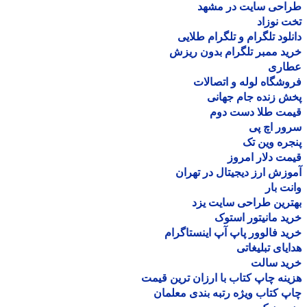
احی سایت در مشهد
 نوزاد
لود تلگرام و تلگرام طلایی
د ممبر تلگرام بدون ریزش
اری
شگاه لوله و اتصالات
 زنده جام جهانی
مت طلا دست دوم
ر اچ پی
ره وین تک
ت دلار امروز
زش ارز دیجیتال در تهران
ت بار
رین طراحی سایت یزد
د مانیتور استوک
د فالوور پاپ آپ اینستاگرام
یای تبلیغاتی
ید سالت
نه چاپ کتاب با ارزان ترین قیمت
 کتاب ویژه رتبه بندی معلمان