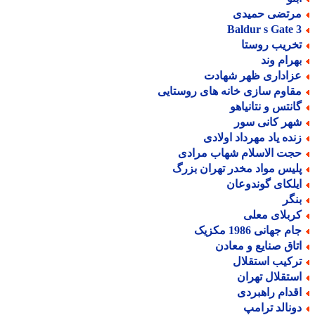
رتضی حمیدی
Baldur s Gate 
خریب روستا
هرام وند
زاداری ظهر شهادت
قاوم سازی خانه های روستایی
انتس و نتانیاهو
هر کانی سور
نده یاد مهرداد اولادی
جت الاسلام شهاب مرادی
لیس مواد مخدر تهران بزرگ
یلکای گوندوعان
نگر
ربلای معلی
م جهانی 1986 مکزیک
تاق صنایع و معادن
رکیب استقلال
ستقلال تهران
قدام راهبردی
ونالد ترامپ