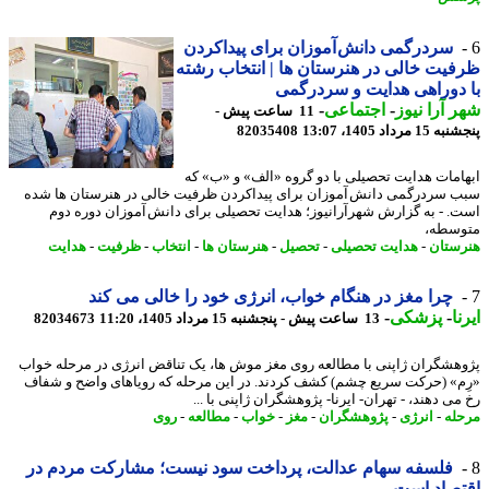
سردرگمی دانش آموزان برای پیداکردن
یت خالی در هنرستان ها | انتخاب رشته
دوراهی هدایت و سردرگمی
 آرا نیوز
-
اجتماعی
-
11 ساعت پیش -
 مرداد 1405، 13:07
82035408
امات هدایت تحصیلی با دو گروه «الف» و «ب» که
 سردرگمی دانش آموزان برای پیداکردن ظرفیت خالی در هنرستان ها شده
. - به گزارش شهرآرانیوز؛ هدایت تحصیلی برای دانش آموزان دوره دوم
سطه،
ستان
-
هدایت تحصیلی
-
تحصیل
-
هنرستان ها
-
انتخاب
-
ظرفیت
-
هدایت
چرا مغز در هنگام خواب، انرژی خود را خالی می کند
ا
-
پزشکی
-
13 ساعت پیش - پنجشنبه 15 مرداد 1405، 11:20
82034673
هشگران ژاپنی با مطالعه روی مغز موش ها، یک تناقض انرژی در مرحله خواب
م» (حرکت سریع چشم) کشف کردند. در این مرحله که رویاهای واضح و شفاف
ی دهند، - تهران- ایرنا- پژوهشگران ژاپنی با ...
له
-
انرژی
-
پژوهشگران
-
مغز
-
خواب
-
مطالعه
-
روی
فلسفه سهام عدالت، پرداخت سود نیست؛ مشارکت مردم در
تصاد است