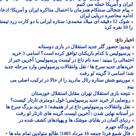
ران و آمریکا حمله می کنیم
یام جنجالی سنتکام همزمان با احتمال مذاکره ایران و آمریکا؛ ادعای
امه محاصره دریایی ایران
شوک 12 دقیقه ای میلاد محمدی؛ ستاره ایرانی با دو کارت زرد تیمش
رد
ار داغ:
یدیو| حضور گلر جدید استقلال در بازی دوستانه
پرسپولیس با کدام بازیکنان توافق کرده است؟ اسامی 3 خرید
مالی را ببینید / سه نام داغ در لیست پرسپولیس؛ آخرین خبر از
دهای جدید سرخ ها / نقل وانتقالات پرسپولیس وارد مرحله جدید
سامی 3 گزینه لو رفت
ورینیو شش ستاره رئال مادرید را از حالا در ترکیب اصلی می
د
تیجه بازی استقلال تهران مقابل استقلال خوزستان
ونمایی از خرید جدید پرسپولیس؛ غول دومتری تارتار کیست؟
نقل وانتقالات پرسپولیس داغ تر از همیشه؛ 3 خرید بزرگ سرخ ها
آستانه نهایی شدن | آخرین لیست گزینه های تارتار لو رفت
دپای آلمان در بقایای موشک ها و پهپادهای کشف شده در
دگاه جهرم
فال شمع فردا جمعه 16 مرداد 1405؛ طالع متولدین تمام ماه ها +