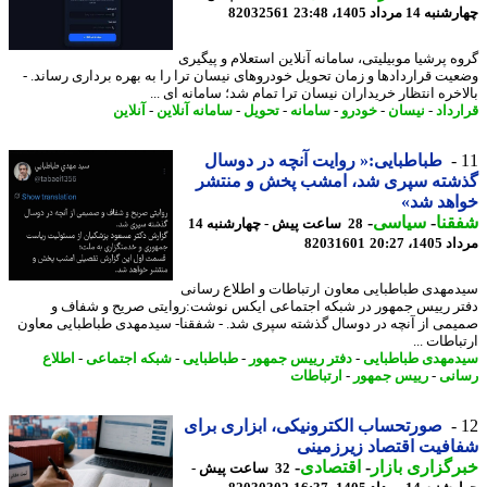
14 مرداد 1405، 23:48
82032561
ه پرشیا موبیلیتی، سامانه آنلاین استعلام و پیگیری
یت قراردادها و زمان تحویل خودروهای نیسان ترا را به بهره برداری رساند. -
اخره انتظار خریداران نیسان ترا تمام شد؛ سامانه ای ...
رداد
-
نیسان
-
خودرو
-
سامانه
-
تحویل
-
سامانه آنلاین
-
آنلاین
طباطبایی:« روایت آنچه در دوسال
شته سپری شد، امشب پخش و منتشر
هد شد»
نا
-
سیاسی
-
28 ساعت پیش - چهارشنبه 14
1، 20:27
82031601
مهدی طباطبایی معاون ارتباطات و اطلاع رسانی
ر رییس جمهور در شبکه اجتماعی ایکس نوشت:روایتی صریح و شفاف و
می از آنچه در دوسال گذشته سپری شد. - شفقنا- سیدمهدی طباطبایی معاون
اطات ...
مهدی طباطبایی
-
دفتر رییس جمهور
-
طباطبایی
-
شبکه اجتماعی
-
اطلاع
نی
-
رییس جمهور
-
ارتباطات
صورتحساب الکترونیکی، ابزاری برای
فیت اقتصاد زیرزمینی
گزاری بازار
-
اقتصادی
-
32 ساعت پیش -