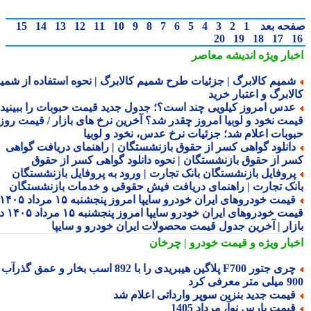
حه بعد
1
2
3
4
5
6
7
8
9
10
11
12
13
14
15
20
19
18
17
بار ویژه
اندیشه معاصر
میم کالابرگ | جزئیات طرح شمیم کالابرگ | نحوه استفاده از شمیم
لابرگ و اعتبار خرید
دس امروز کیلویی چند است؟؛ جدول جدید قیمت حبوبات را ببینید /
مت نخود و لوبیا امروز چقدر شد؟ آخرین نرخ های بازار / قیمت روز
وبات اعلام شد؛ جزئیات نرخ عدس، نخود و لوبیا
انلود گواهی کسر از حقوق بازنشستگان | راهنمای دریافت گواهی
ر از حقوق بازنشستگان | نحوه دانلود گواهی کسر از حقوق
روفایل بازنشستگان بانک تجارت | ورود به پروفایل بازنشستگان
نک تجارت | راهنمای دریافت فیش حقوقی و خدمات بازنشستگان
قیمت خودروهای ایران خودرو سایپا امروز پنجشنبه ۱۵ مرداد ۱۴۰۵ |
قیمت خودروهای ایران خودرو سایپا امروز پنجشنبه ۱۵ مرداد ۱۴۰۵ در
زار | آخرین جدول قیمت محصولات ایران خودرو و سایپا
بار ویژه
و قیمت خودرو | چرخان
چری جتور F700 پلاگین هیبریدی را با 892 اسب بخار و عمق گذرآب
 معرفی کرد
یمت جدید بنزین سوپر وارداتی اعلام شد
یمت پارس نوآ، مرداد 1405