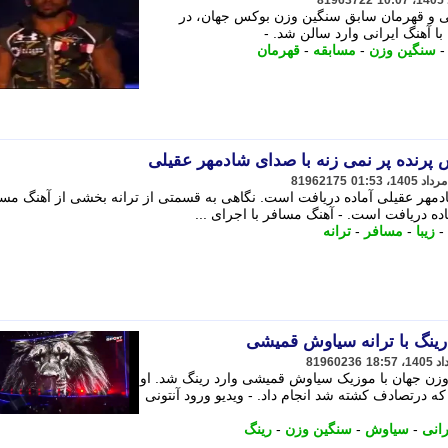
81963722
یی و قهرمان سابق سنگین وزن بوکس جهان، در
ا آهنگ ایرانی وارد سالن شد. -
سنگین وزن
-
مسابقه
-
قهرمان
پرنده پر نمی زنه با صدای شادمهر عقیلی
81962175
دمهر عقیلی آماده دریافت است. نگاهی به قسمتی از ترانه بخشی از آهنگ مساف
ه دریافت است. - آهنگ مسافر با اجرای ...
-
زیبا
-
مسافر
-
ترانه
 رینگ با ترانه سیاوش قمیشی
81960236
وزن جهان با موزیک سیاوش قمیشی وارد رینگ شد. او
ه درتصادف کشته شد انجام داد. - ویدیو ورود آنتونی
رانی
-
سیاوش
-
سنگین وزن
-
رینگ