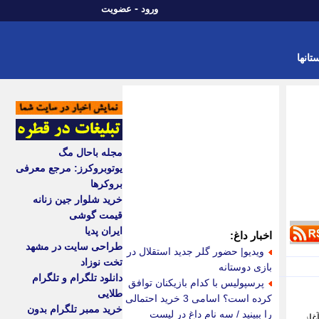
-
ورود
عضویت
تانها
مجله باحال مگ
یوتوبروکرز: مرجع معرفی
بروکرها
خرید شلوار جین زنانه
قیمت گوشی
ایران پدیا
اخبار داغ:
طراحی سایت در مشهد
ویدیو| حضور گلر جدید استقلال در
تخت نوزاد
بازی دوستانه
دانلود تلگرام و تلگرام
پرسپولیس با کدام بازیکنان توافق
طلایی
کرده است؟ اسامی 3 خرید احتمالی
خرید ممبر تلگرام بدون
را ببینید / سه نام داغ در لیست
غاز