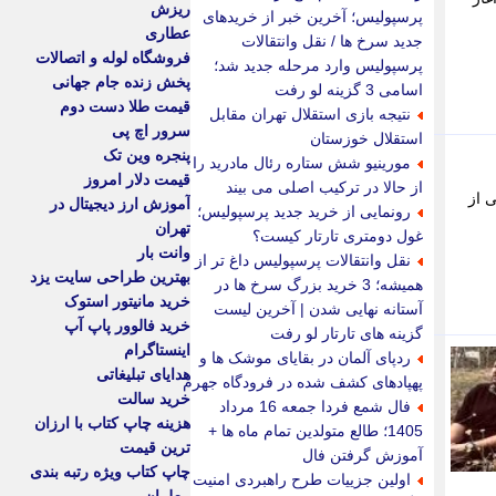
ریزش
پرسپولیس؛ آخرین خبر از خریدهای
عطاری
جدید سرخ ها / نقل وانتقالات
فروشگاه لوله و اتصالات
پرسپولیس وارد مرحله جدید شد؛
پخش زنده جام جهانی
اسامی 3 گزینه لو رفت
قیمت طلا دست دوم
نتیجه بازی استقلال تهران مقابل
سرور اچ پی
استقلال خوزستان
پنجره وین تک
مورینیو شش ستاره رئال مادرید را
قیمت دلار امروز
از حالا در ترکیب اصلی می بیند
ی از
آموزش ارز دیجیتال در
رونمایی از خرید جدید پرسپولیس؛
تهران
غول دومتری تارتار کیست؟
وانت بار
نقل وانتقالات پرسپولیس داغ تر از
بهترین طراحی سایت یزد
همیشه؛ 3 خرید بزرگ سرخ ها در
خرید مانیتور استوک
آستانه نهایی شدن | آخرین لیست
خرید فالوور پاپ آپ
گزینه های تارتار لو رفت
اینستاگرام
ردپای آلمان در بقایای موشک ها و
هدایای تبلیغاتی
پهپادهای کشف شده در فرودگاه جهرم
خرید سالت
فال شمع فردا جمعه 16 مرداد
هزینه چاپ کتاب با ارزان
1405؛ طالع متولدین تمام ماه ها +
ترین قیمت
آموزش گرفتن فال
چاپ کتاب ویژه رتبه بندی
اولین جزییات طرح راهبردی امنیت