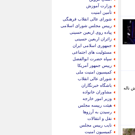
پویه آنلاین
وزارت آموزش
پیام نفت
تأمین امنیت
تابناک
شورای عالی انقلاب فرهنگی
تازه نیوز
رییس مجلس شورای اسلامی
تبیان
پیاده روی اربعین حسینی
تجارت نیوز
زائران اربعین حسینی
تحریریه
جمهوری اسلامی ایران
ترابر نیوز
مسئولیت های اجتماعی
ترفندباز
سپاه حضرت ابوالفضل
تریبون اقتصاد
رییس جمهور آمریکا
تسنیم نیوز
کمیسیون امنیت ملی
تک ناک
شورای عالی انقلاب
تکراتو
باشگاه خبرنگاران
 ناله
توریسم آنلاین
مشاوران خانواده
تولید نیوز
وزیر امور خارجه
تیتر فوری
هیئت رییسه مجلس
تیکنا
رسیدن به آرزوها
جاب ویژن
نقل و انتقالات
جار نیوز
نایب رییس مجلس
جالبتر
کمیسیون امنیت