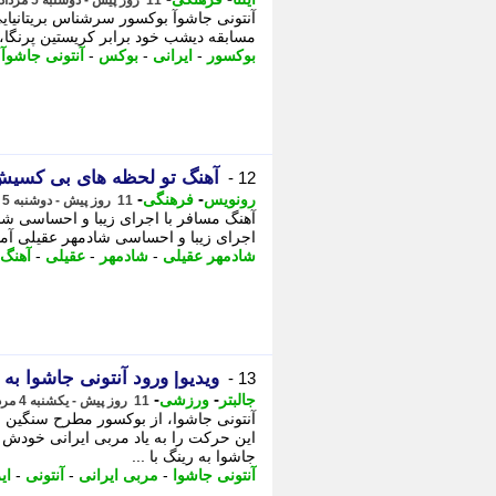
11 روز پیش - دوشنبه 5 مرداد 1405، 10:07
آنتونی جاشوآ بوکسور سرشناس بریتانیا
مسابقه دیشب خود برابر کریستین پرنگا، ب
بوکسور
-
ایرانی
-
بوکس
-
آنتونی جاشوآ
-
آهنگ تو لحظه های بی کسیش 
12 -
-
-
رونویس
فرهنگی
11 روز پیش - دوشنبه 5 مرداد 1405، 01:53
آهنگ مسافر با اجرای زیبا و احساسی شا
اجرای زیبا و احساسی شادمهر عقیلی آماد
شادمهر عقیلی
-
شادمهر
-
عقیلی
-
آهنگ
ویدیو| ورود آنتونی جاشوا به
13 -
-
-
جالبتر
ورزشی
11 روز پیش - یکشنبه 4 مرداد 1405، 18:57
آنتونی جاشوا، از بوکسور مطرح سنگین 
این حرکت را به یاد مربی ایرانی خودش ک
جاشوا به رینگ با ...
آنتونی جاشوا
-
مربی ایرانی
-
آنتونی
-
ای