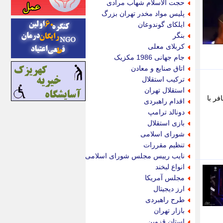
حجت الاسلام شهاب مرادی
اینتیتر
پلیس مواد مخدر تهران بزرگ
ایونا نیوز
ایلکای گوندوعان
بازتاب آنلاین
بنگر
باشگاه خبرنگاران
کربلای معلی
باغستان نیوز
جام جهانی 1986 مکزیک
بامبوک
اتاق صنایع و معادن
ببین و بخون
ترکیب استقلال
بدینسان
استقلال تهران
بنکر
ر با
اقدام راهبردی
بیت ران
دونالد ترامپ
پارس فوتبال
بازی استقلال
پارسینه
شورای اسلامی
پارسینه پلاس
تنظیم مقررات
پاز آنلاین
نایب رییس مجلس شورای اسلامی
پاس گل
انواع لبخند
پانا
مجلس آمریکا
پرتو نیوز
ارز دیجیتال
پرسون
طرح راهبردی
پنجره نیوز
بازار تهران
پویامگ
استان قزوین