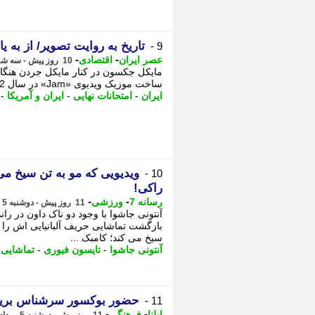
تاریخ به روایت تصویر/ از به 
9 -
-
-
عصر ایران
اقتصادی
10 روز پیش - سه شنبه 6 مرداد 1405، 11:10
ساخت موزیک ویدیوی «Jam» در سال 1992 است؛ - 2 امتحانات نهایی 1405 زیر سایه جنگ؛ شرایط نابرابر،
ایران
-
امتحانات نهایی
-
ایران و آمریکا
-
ویدیویی که مو به تن سیخ می
10 -
راکی!
-
-
رسانه 7
ورزشی
11 روز پیش - دوشنبه 5 مرداد 1405، 11:50
آنتونی جاشوا با وجود دو ناک داون در ران
بازگشت تماشایی حریف آلبانیایی اش را ن
سیخ می کند؛ کامبک ...
آنتونی جاشوا
-
تایسون فیوری
-
تماشایی
-
حضور بوکسور سرشناس بریتانی
11 -
-
-
ایلنا
فرهنگی