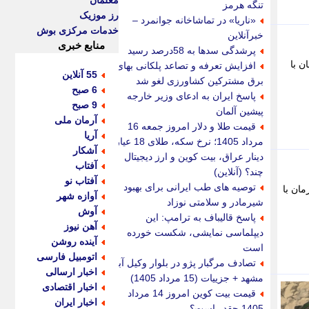
معلمان
تنگه هرمز
رز موزیک
«ناریا» در تماشاخانه جوانمرد –
خدمات مرکزی بوش
خبرآنلاین
منابع خبری
پرشدگی سدها به 58درصد رسید
 همزمان با
افزایش تعرفه و تصاعد پلکانی بهای
55 آنلاین
برق مشترکین کشاورزی لغو شد
6 صبح
پاسخ ایران به ادعای وزیر خارجه
9 صبح
پیشین آلمان
آرمان ملی
قیمت طلا و دلار امروز جمعه 16
آریا
مرداد 1405؛ نرخ سکه، طلای 18 عیار،
آشکار
دینار عراق، بیت کوین و ارز دیجیتال
آفتاب
چند؟ (آنلاین)
آفتاب نو
توصیه های طب ایرانی برای بهبود
اوشی همزمان با
آوازه شهر
شیرمادر و سلامتی نوزاد
آوش
پاسخ قالیباف به ترامپ: این
آهن نیوز
دیپلماسی نمایشی، شکست خورده
آینده روشن
است
اتومبیل فارسی
تصادف مرگبار پژو در بلوار وکیل آباد
اخبار ارسالی
مشهد + جزییات (15 مرداد 1405)
اخبار اقتصادی
قیمت بیت کوین امروز 14 مرداد
اخبار ایران
1405 چقدر است؟