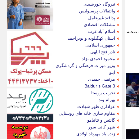
اکونیوز
نیروگاه خورشیدی
الف
وانتقالات پرسپولیس
انتشار آنلاین
پدافند غیرعامل
اندیشه قرن
مشکلات اقتصادی
اندیشه معاصر
اسلام آباد غرب
ویر مربوط به پشت صحنه
اندیشه ها
استان کهگیلویه و بویراحمد
انرژی پرس
جمهوری اسلامی
ای استخدام
نادر فتح اللهی
ایتنا
محمود احمدی نژاد
ایراف
وزیر میراث فرهنگی و گردشگری
ایران آرت
ابنو
ایران آنلاین
مرتضی حمیدی
ایران زندگی
Baldur s Gate 3
ایران فوری
تخریب روستا
ایرانی روز
بهرام وند
ایرانیتال
عزاداری ظهر شهادت
ایرنا
مقاوم سازی خانه های روستایی
ایسکانیوز
گانتس و نتانیاهو
ایسنا
شهر کانی سور
ایکنا
زنده یاد مهرداد اولادی
ایلنا