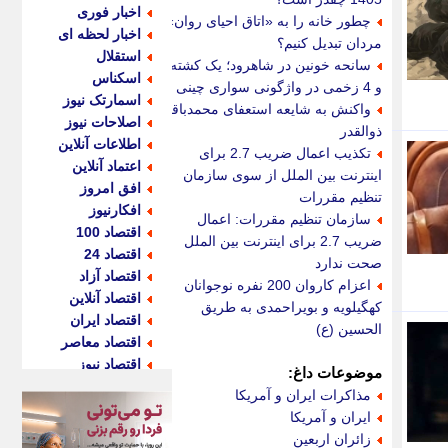
اخبار فوری
چطور خانه را به «اتاق احیای روان»
اخبار لحظه ای
مردان تبدیل کنیم؟
استقلال
سانحه خونین در شاهرود؛ یک کشته
اسکناس
و 4 زخمی در واژگونی سواری چینی
اسمارتک نیوز
واکنش به شایعه استعفای محمدباقر
اصلاحات نیوز
ذوالقدر
اطلاعات آنلاین
تکذیب اعمال ضریب 2.7 برای
اعتماد آنلاین
اینترنت بین الملل از سوی سازمان
افق امروز
تنظیم مقررات
افکارنیوز
سازمان تنظیم مقررات: اعمال
اقتصاد 100
ضریب 2.7 برای اینترنت بین الملل
اقتصاد 24
صحت ندارد
اقتصاد آزاد
اعزام کاروان 200 نفره نوجوانان
اقتصاد آنلاین
کهگیلویه و بویراحمدی به طریق
اقتصاد ایران
الحسین (ع)
اقتصاد معاصر
اقتصاد نیوز
موضوعات داغ:
اکو ایران
مذاکرات ایران و آمریکا
اکوفارس
ایران و آمریکا
اکونگار
زائران اربعین