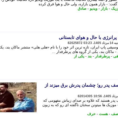
ت: - بازار همون بازاره، ولی حال و هوا فرق کرده
زیک
-
بازار
-
ویدیو
-
صادق
پرانرژی با حال و هوای تابستانی
82025872
سیقی پاپ ایران، تازه ترین اثر خود را با نام «هلی هلی» منتشر ماکان بند، یک
 ماکان بند، یکی از گروه های پرطرفدار ...
قی
-
پرطرفدار
-
بند
-
یکی از
صف پدر رو؛ چشمان پدرش برق میزند از
82014305
 پدر هستید که علاوه بر صدای زیباش مفهومی که
- موزیک ها میتونن سخنان ناگفته ای رو که به زبون
صف
-
هست
-
حرف