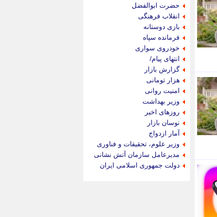
جام جم
حضرت ابوالفضل
جدید پرس
انقلاب فرهنگی
جماران
بازی دوستانه
جوان ایرانی
فرمانده سپاه
جهان مانا
خودروی سواری
جهان نگر
انتهای پیام/
جهان نیوز
گزارش بازار
چطور
هزار تومانی
چمپیونات
امنیت روانی
چمدون
وزیر بهداشت
چه خبر
روزهای اخیر
حادثه 24
نوسان بازار
حرف تو
آمار ازدواج
حوادث پلاس
وزیر علوم، تحقیقات و فناوری
حوزه نیوز
مدیرعامل سازمان آتش نشانی
خبر آنلاین
دولت جمهوری اسلامی ایران
خبر جنوب
خبر سیاسی
خبر گردون
خبر ورزشی
خبرجو