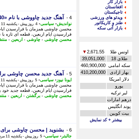
بازار کار
افغانستان
تاجیکستان
آهنگ جدید چاووشی با نام «40 روز» منتشر شد
ویدئو های ورزشی
4 -
طنز و کاریکاتور
-
-
نواندیش
سیاسی
4 روز پیش - یکشنبه 11 مرداد 1405، 18:36
بازار آتی سکه
فرارسیدن ایام اربعین، قطعه ای تازه با عنوان 40 روز منتشر کرد. محسن چاوشی 
محسن چاوشی
-
چاوشی
-
اربعین
-
منتش
اونس طلا
2,671.55
▼
طلای 18
39,051,000
سکه امامی
460,900,000
بهار ازادی
410,200,000
آهنگ جدید محسن چاوشی برا
5 -
دلار امریکا
-
-
ایونا نیوز
سیاسی
5 روز پیش - یکشنبه 11 مرداد 1405، 10:36
یورو
فرارسیدن ایام اربعین، قطعه جدید خود با نام 40 روز را منتشر کرد. و تنظی
لیر ترکیه
محسن چاوشی
-
برگشتن
-
اربعین
-
منت
درهم امارات
پوند انگلیس
بیت کویین
بیشتر + کد نمایش
بشنوید | محسن چاوشی برای ا
6 -
-
-
جالبتر
سیاسی
5 روز پیش - یکشنبه 11 مرداد 1405، 10:22