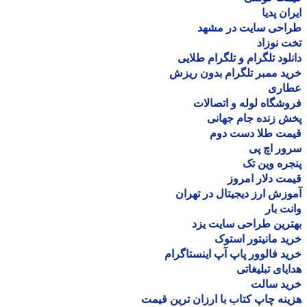
ان پدیا
احی سایت در مشهد
 نوزاد
لود تلگرام و تلگرام طلایی
د ممبر تلگرام بدون ریزش
اری
شگاه لوله و اتصالات
 زنده جام جهانی
مت طلا دست دوم
ر اچ پی
ره وین تک
ت دلار امروز
زش ارز دیجیتال در تهران
ت بار
رین طراحی سایت یزد
د مانیتور استوک
د فالوور پاپ آپ اینستاگرام
یای تبلیغاتی
ید سالت
نه چاپ کتاب با ارزان ترین قیمت