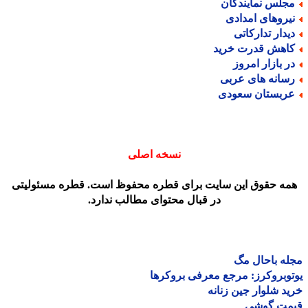
جلس نمایندگان
یروهای امدادی
یدار تدارکاتی
اهش قدرت خرید
ر بازار امروز
سانه های عربی
ربستان سعودی
نسخه اصلی
مه حقوق این سایت برای قطره محفوظ است. قطره مسئولیتی
در قبال محتوای مطالب ندارد.
ه باحال مگ
وبروکرز: مرجع معرفی بروکرها
د شلوار جین زنانه
مت گوشی