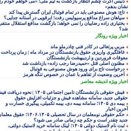
نیس اکرت چشم انتظار بازگشت به تیم ملی؛ «می خواهم خودم را
ان بدهم»
اج: هوش مصنوعی باید در تمام فوتبال ایران گسترش پیدا کند
پاهان سراغ مدافع پرسپولیس رفت؛ ابرقویی در آستانه جدایی؟
ختیاری زاده رضاییان را نمی خواهد؛ بازگشت مدافع استقلال منتفی
؟
بار ویژه
رونگار
ربی پرتغالی در کادر فنی چادرملو ماند
افلگیری واریزی حقوق بازنشستگان در مرداد ماه | زمان پرداخت
وقات فروردین و اردیبهشت بازنشستگان
ظنون اصلی قتل «حمیدرضا رجب زاده» بازداشت شد
رخواست تاج برای ورود هوش مصنوعی به فوتبال
خرین وضعیت از تفاهم با عمان در خصوص تنگه هرمز
بار ویژه
اندیشه معاصر
فیش حقوقی بازنشستگان تامین اجتماعی ۱۴۰۵ | نحوه دریافت فیش
وقی جدید، سامانه مشاهده فیش و جزئیات افزایش حقوق
بیمه دی ۱۴۰۵؛ سامانه بیمه دی، بیمه تکمیلی، پیگیری خسارت و
رین اخبار
حکم حقوقی نومعلمان در سال تحصیلی ۱۴۰۵-۱۴۰۶؛ حقوق معلمان
ید چقدر است و حکم چه زمانی صادر می شود؟
ثبت نام لاستیک دولتی ۱۴۰۵؛ لینک سامانه خرید لاستیک دولتی،