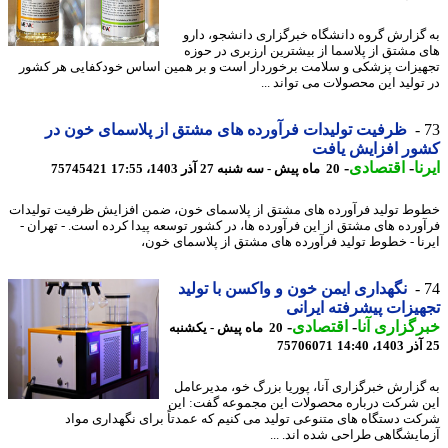
گزارش گروه دانشگاه خبرگزاری دانشجو، دارو
 مشتق از پلاسما از بیشترین ارزبری در حوزه
یزات پزشکی و سلامت برخوردار است و بر همین اساس خودکفایی هر کشور
تولید این محصولات می تواند ...
ظرفیت تولیدات فرآورده های مشتق از پلاسمای خون در
ور افزایش یافت
ا
-
اقتصادی
-
20 ماه پیش - سه شنبه 27 آذر 1403، 17:55
75745421
ط تولید فرآورده های مشتق از پلاسمای خون، ضمن افزایش ظرفیت تولیدات
ورده های مشتق از این فرآورده ها، در کشور توسعه پیدا کرده است. - تهران -
نا - خطوط تولید فرآورده های مشتق از پلاسمای خون،
نگهداری ایمن خون و واکسن با تولید
یزات پیشرفته ایرانی
گزاری آنا
-
اقتصادی
-
20 ماه پیش - یکشنبه
75706071
گزارش خبرگزاری آنا، پوریا بزرگ خو، مدیرعامل
 شرکت درباره محصولات این مجموعه گفت: این
ت دستگاه های متنوعی تولید می کنیم که عمدتاً برای نگهداری مواد
ایشگاهی طراحی شده اند. ...