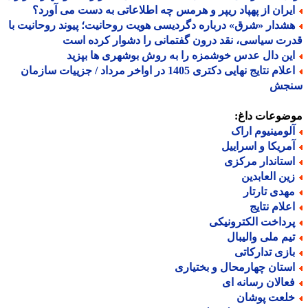
یران از پهپاد ریپر و هرمس چه اطلاعاتی به دست می آورد؟
شدار «شرق» درباره دگردیسی هویت روحانیت؛ پیوند روحانیت با
ت سیاسی، نقد درون گفتمانی را دشوار کرده است
ین دال عدس خوشمزه را به روش بوشهری ها بپزید
اعلام نتایج نهایی دکتری 1405 در اواخر مرداد / جزییات سازمان
جش
ضوعات داغ:
لومینیوم اراک
مریکا و اسراییل
ستاندار مرکزی
ین العابدین
هدی تارتار
علام نتایج
رداخت الکترونیکی
یم ملی والیبال
ازی تدارکاتی
ستان چهارمحال و بختیاری
عالان رسانه ای
لعت پوشان