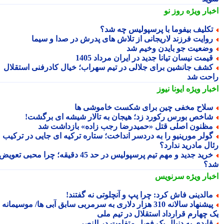
بار ویژه
روز نو
کلیف بیفوما با پرسپولیس چه شد؟
وایت فرزند لاریجانی از تلاش های پدرش در صدا و سیما
ضعیت جو بایدن وخیم شد
یمت نیسان تیانا جدید در ایران مرداد 1405
شف جانشین برای جلالی در تیم سهراب؛ خیال کادرفنی استقلال
حت شد
بار ویژه
ایونا نیوز
لاح مخفی چین برای شکست خاموشی ها
اخص بورس رکورد زد؛ هیجان به تالار شیشه ای برگشت!
ظنون اصلی قتل «حمیدرضا رجب زاده» بازداشت شد
ولر مورینیو را به دردسر انداخت؛ ستاره ترکیه ای جایی در ترکیب
ال مادرید ندارد؟
خرید جدید و مهم تیم پرسپولیس در حد 45 دقیقه؛ چرا محبی تعویض
؟
بار ویژه
سرنویس
الدینی فاش کرد: چرا پپ و آنچلوتی نه گفتند!
پیشنهاد سالانه 310 هزار دلاری به سرمربی سابق آبی ها/ موسیمانه با
 چهارم قرارداد استقلال در تیم ملی
ایدی به دنبال یک فصل متفاوت در النصر