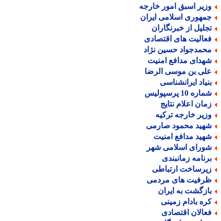
زیر اسبق امور خارجه
مهوری اسلامی ایران
جلیل از خبرنگاران
عالیت های اقتصادی
حمدجواد حسین نژاد
هدای مدافع امنیت
لی بن موسی الرضا
نیاد ایرانشناسی
اره 10 پرسپولیس
مان اعلام نتایج
زیر خارجه ترکیه
هید محمود صارمی
هید مدافع امنیت
ورای اسلامی شهر
رنامه زمانبندی
یرساخت ارتباطی
رفیت های مردمی
ازگشت به ایران
ره بادام زمینی
عالان اقتصادی