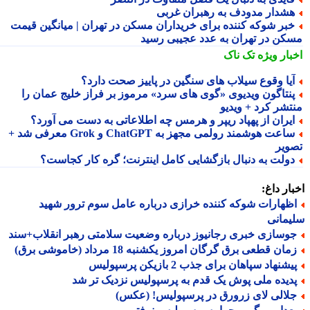
شدار مدودف به رهبران غربی
بر شوکه کننده برای خریداران مسکن در تهران | میانگین قیمت
کن در تهران به عدد عجیبی رسید
بار ویژه
تک ناک
یا وقوع سیلاب های سنگین در پاییز صحت دارد؟
نتاگون ویدیوی «گوی های سرد» مرموز بر فراز خلیج عمان را
تشر کرد + ویدیو
یران از پهپاد ریپر و هرمس چه اطلاعاتی به دست می آورد؟
ساعت هوشمند رولمی مجهز به ChatGPT و Grok معرفی شد +
ویر
ولت به دنبال بازگشایی کامل اینترنت؛ گره کار کجاست؟
ار داغ:
ظهارات شوکه کننده خرازی درباره عامل سوم ترور شهید
مانی
وسازی خبری رجانیوز درباره وضعیت سلامتی رهبر انقلاب+سند
ان قطعی برق گرگان امروز یکشنبه 18 مرداد (خاموشی برق)
شنهاد سپاهان برای جذب 2 بازیکن پرسپولیس
دیده ملی پوش یک قدم به پرسپولیس نزدیک تر شد
لالی لای زرورق در پرسپولیس! (عکس)