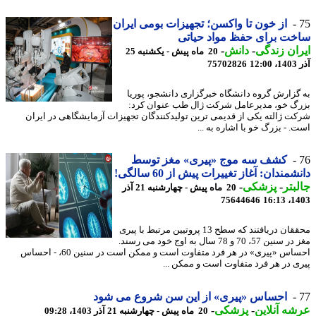
از خون تا واکسن؛ تجهیزات بومی ایران
ت برای حفظ مواد حیاتی
ان زندگی
-
دانش
-
20 ماه پیش - یکشنبه 25
12
75702826
گزارش گروه دانشگاه خبرگزاری دانشجو، پوریا
گ خو، مدیرعامل شرکت ژال طب عنوان کرد:
ت ژالته یکی از قدیمی ترین تولیدکنندگان تجهیزات آزمایشگاهی در ایران
. - بزرگ خو با اشاره به ...
کشف سه موج «پیری» مغز توسط
مندان: آغاز تغییرات پیش از 60 سالگی!
بتر
-
پزشکی
-
20 ماه پیش - چهارشنبه 21 آذر
75644646
1403
محققان دریافتند که سطح 13 پروتیین مرتبط با پیری
مغز در سنین 57، 70 و 78 سال به اوج خود می رسند.
احساس «پیری» در هر فرد متفاوت است و ممکن است در سنین 60، - احساس
ی در هر فرد متفاوت است و ممکن ...
احساس «پیری» از این سن شروع می شود
ه آنلاین
-
پزشکی
-
20 ماه پیش - چهارشنبه 21 آذر 1403، 09:28