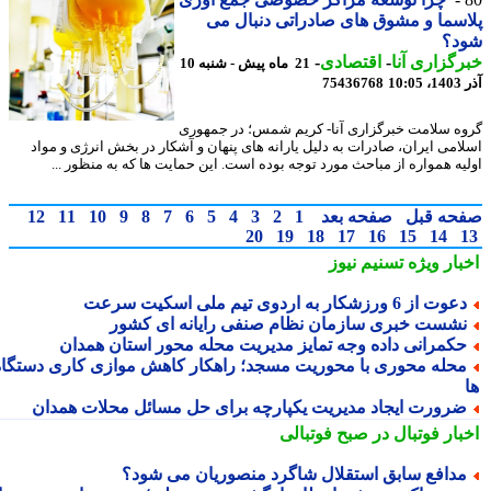
سما و مشوق های صادراتی دنبال می
د؟
گزاری آنا
-
اقتصادی
-
21 ماه پیش - شنبه 10
10
75436768
ه سلامت خبرگزاری آنا- کریم شمس؛ در جمهوری
امی ایران، صادرات به دلیل یارانه های پنهان و آشکار در بخش انرژی و مواد
یه همواره از مباحث مورد توجه بوده است. این حمایت ها که به منظور ...
حه قبل
صفحه بعد
1
2
3
4
5
6
7
8
9
10
11
12
20
19
18
17
16
15
14
بار ویژه
تسنیم نیوز
وت از 6 ورزشکار به اردوی تیم ملی اسکیت سرعت
شست خبری سازمان نظام صنفی رایانه ای کشور
کمرانی داده وجه تمایز مدیریت محله محور استان همدان
حله محوری با محوریت مسجد؛ راهکار کاهش موازی کاری دستگاه
رورت ایجاد مدیریت یکپارچه برای حل مسائل محلات همدان
بار فوتبال در صبح فوتبالی
دافع سابق استقلال شاگرد منصوریان می شود؟