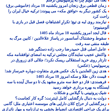
عدا می گویم چرا به پرسپولیس نرفتم
ان قطعی برق زنجان امروز یکشنبه 18 مرداد (خاموشی برق)
ک کشور دیگر به «توافق مکه» می پیوندد| ترکیه خیال ایران را
حت کرد
یازمند روی لبه ی تیغ؛ تکرارِ اشتباهاتِ فصل قبل در بازی با
مینیوم!
ل ابجد امروز یکشنبه 18 مرداد ماه 1405
قوط وحشتناک آسانسور در پاساژ علاءالدین / کابین مرگ به
قه منفی سه رفت
امل اصلی قتل حمیدرضا رجب زاده دستگیر شد
اکنش عجیب نمایندگان مجلس ترکیه به امضای توافقنامه مکه
ارتار روی خرید استقلالی ریسک نکرد؛/ جلالی لای زرورق در
سپولیس! (عکس)
دی زین العابدین با یک عکس هنری متفاوت دوباره خبرساز شد!
مت دلار، طلا و سکه امروز 18 مرداد 1405
رهمندی: فاز دو خط سه مترو مشهد یک تا دو سال آینده با سه
تگاه به بهره برداری خواهد رسید
یک پروتیینی با گیلاس و شکلات
ولت به دنبال بازگشایی کامل اینترنت؛ گره کار کجاست؟
مزگشایی از حراج کلان دارایی های موسسه اعتباری ملل/ گامی
ی یک جراحی اقتصادی، انضباط بخشی به ترازنامه و مهار ناترازی