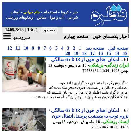
-
-
-
-
خبر
کرونا
استخدام
جام جهانی
اوقات
-
-
-
شرعی
آب و هوا
تماس
ویدئوهای ورزشی
13:21 | 1405/5/18
ار پلاسمای خون - صفحه چهارم
سرویسها
حه قبل
صفحه بعد
1
2
3
4
5
6
7
8
9
10
11
12
20
19
18
17
16
15
14
امکان اهدای خون از 18 تا 65 سالگی
ان زندگی
-
پزشکی
-
18 ماه پیش - دوشنبه 15
، 11:36
76533131
گزارش گروه اجتماعی خبرگزاری دانشجو،
فی جمالی در نشست خبری «فجر سلامت» که
وز برگزار شد، اظهار کرد: من بر این باور هستم که
اکنندگان خون به عنوان «سرداران گمنام سلامت» هستند. ...
امکان اهدای خون از 18 تا 65 سالگی /
م توجه به معیشت پرسنل انتقال خون
نا
-
پزشکی
-
18 ماه پیش - دوشنبه 15 بهمن
76532045
1403