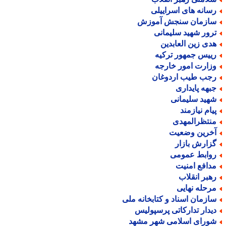
سانه های اسراییلی
ازمان سنجش آموزش
رور شهید سلیمانی
دی زین العابدین
ییس جمهور ترکیه
زارت امور خارجه
جب طیب اردوغان
بهه پایداری
هید سلیمانی
یام نیازمند
نتظرالمهدی
خرین وضعیت
زارش بازار
وابط عمومی
دافع امنیت
هبر انقلاب
رحله نهایی
ازمان اسناد و کتابخانه ملی
یدار تدارکاتی پرسپولیس
ورای اسلامی شهر مشهد