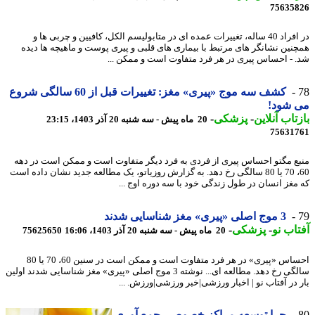
75635
در افراد 40 ساله، تغییرات عمده ای در متابولیسم الکل، کافیین و چربی ها و
نین نشانگر های مرتبط با بیماری های قلبی و پیری پوست و ماهیچه ها دیده
 - احساس پیری در هر فرد متفاوت است و ممکن ...
کشف سه موج «پیری» مغز: تغییرات قبل از 60 سالگی شروع
 شود!
تاب آنلاین
-
پزشکی
-
20 ماه پیش - سه شنبه 20 آذر 1403، 23:15
75631
ع مگتو احساس پیری از فردی به فرد دیگر متفاوت است و ممکن است در دهه
60، 70 یا 80 سالگی رخ دهد. به گزارش روزیاتو، یک مطالعه جدید نشان داده است
مغز انسان در طول زندگی خود با سه دوره اوج ...
3 موج اصلی «پیری» مغز شناسایی شدند
اب نو
-
پزشکی
-
20 ماه پیش - سه شنبه 20 آذر 1403، 16:06
75625650
احساس «پیری» در هر فرد متفاوت است و ممکن است در سنین 60، 70 یا 80
سالگی رخ دهد. مطالعه ای... نوشته 3 موج اصلی «پیری» مغز شناسایی شدند اولین
 در آفتاب نو | اخبار ورزشی|خبر ورزشی|ورزش. ...
چرا توسعه مراکز خصوصی جمع آوری