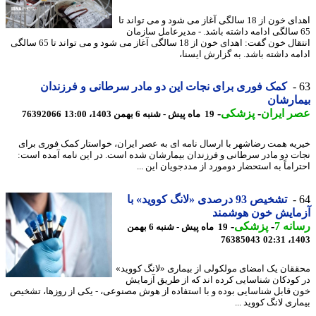
اهدای خون از 18 سالگی آغاز می شود و می تواند تا
6 سالگی ادامه داشته باشد. - مدیرعامل سازمان
انتقال خون گفت: اهدای خون از 18 سالگی آغاز می شود و می تواند تا 65 سالگی
مه داشته باشد. به گزارش ایسنا،
کمک فوری برای نجات این دو مادر سرطانی و فرزندان
ارشان
 ایران
-
پزشکی
-
19 ماه پیش - شنبه 6 بهمن 1403، 13:00
76392066
یه همت رضاشهر با ارسال نامه ای به عصر ایران، خواستار کمک فوری برای
ت دو مادر سرطانی و فرزندان بیمارشان شده است. در این نامه آمده است:
راماً به استحضار دومورد از مددجویان این ...
تشخیص 93 درصدی «لانگ کووید» با
مایش خون هوشمند
نه 7
-
پزشکی
-
19 ماه پیش - شنبه 6 بهمن
76385043
1403
قان یک امضای مولکولی از بیماری «لانگ کووید»
کودکان شناسایی کرده اند که از طریق آزمایش
 قابل شناسایی بوده و با استفاده از هوش مصنوعی، - یکی از روزها، تشخیص
ری لانگ کووید ...