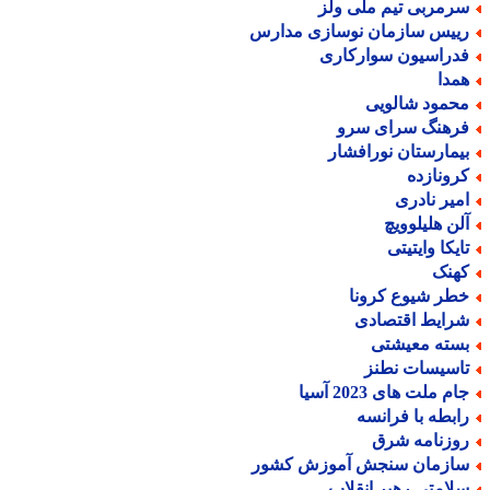
رمربی تیم ملی ولز
ییس سازمان نوسازی مدارس
دراسیون سوارکاری
مدا
حمود شالویی
رهنگ سرای سرو
یمارستان نورافشار
رونازده
میر نادری
لن هلیلوویچ
ایکا وایتیتی
هنک
طر شیوع کرونا
رایط اقتصادی
سته معیشتی
اسیسات نطنز
م ملت های 2023 آسیا
ابطه با فرانسه
وزنامه شرق
ازمان سنجش آموزش کشور
لامتی رهبر انقلاب