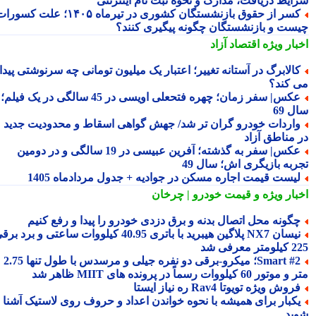
ایط دریافت، مدارک و نحوه ثبت نام اینترنتی
کسر از حقوق بازنشستگان کشوری در تیرماه ۱۴۰۵؛ علت کسورات
ست و بازنشستگان چگونه پیگیری کنند؟
بار ویژه
اقتصاد آزاد
الابرگ در آستانه تغییر؛ اعتبار یک میلیون تومانی چه سرنوشتی پیدا
 کند؟
عکس| سفر زمان؛ چهره فتحعلی اویسی در 45 سالگی در یک فیلم؛
 69
اردات خودرو گران تر شد/ جهش گواهی اسقاط و محدودیت جدید
 مناطق آزاد
عکس| سفر به گذشته؛ آفرین عبیسی در 19 سالگی و در دومین
ربه بازیگری اش؛ سال 49
یست قیمت اجاره مسکن در جوادیه + جدول مردادماه 1405
بار ویژه
و قیمت خودرو | چرخان
گونه محل اتصال بدنه و برق دزدی خودرو را پیدا و رفع کنیم
نیسان NX7 پلاگین هیبرید با باتری 40.95 کیلووات ساعتی و برد برقی
 معرفی شد
Smart #2؛ میکرو-برقی دو نفره جیلی و مرسدس با طول تنها 2.75
ور 60 کیلووات رسماً در پرونده های MIIT ظاهر شد
روش ویژه تویوتا Rav4 ره نیاز ایستا
کبار برای همیشه با نحوه خواندن اعداد و حروف روی لاستیک آشنا
ید