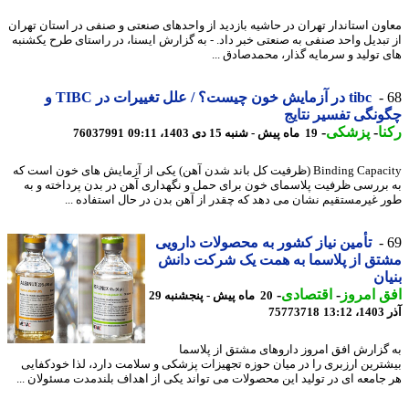
ون استاندار تهران در حاشیه بازدید از واحدهای صنعتی و صنفی در استان تهران
تبدیل واحد صنفی به صنعتی خبر داد. - به گزارش ایسنا، در راستای طرح یکشنبه
 تولید و سرمایه گذار، محمدصادق ...
tibc در آزمایش خون چیست؟ / علل تغییرات در TIBC و
نگی تفسیر نتایج
ا
-
پزشکی
-
19 ماه پیش - شنبه 15 دی 1403، 09:11
76037991
Binding Capacity (ظرفیت کل باند شدن آهن) یکی از آزمایش های خون است که
بررسی ظرفیت پلاسمای خون برای حمل و نگهداری آهن در بدن پرداخته و به
 غیرمستقیم نشان می دهد که چقدر از آهن بدن در حال استفاده ...
تأمین نیاز کشور به محصولات دارویی
ق از پلاسما به همت یک شرکت دانش
ان
 امروز
-
اقتصادی
-
20 ماه پیش - پنجشنبه 29
13
75773718
گزارش افق امروز داروهای مشتق از پلاسما
ترین ارزبری را در میان حوزه تجهیزات پزشکی و سلامت دارد، لذا خودکفایی
جامعه ای در تولید این محصولات می تواند یکی از اهداف بلندمدت مسئولان ...