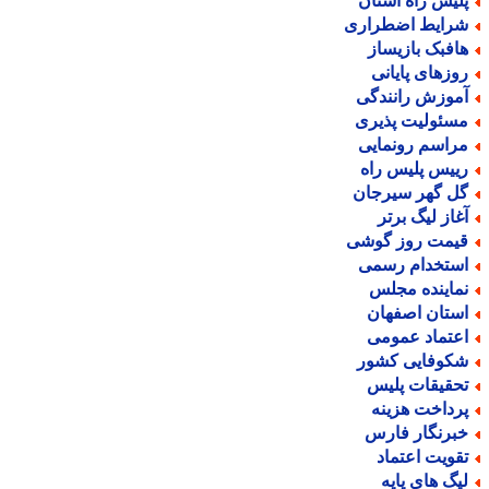
لیس راه استان
رایط اضطراری
افبک بازیساز
وزهای پایانی
موزش رانندگی
سئولیت پذیری
راسم رونمایی
ییس پلیس راه
ل گهر سیرجان
غاز لیگ برتر
یمت روز گوشی
ستخدام رسمی
ماینده مجلس
ستان اصفهان
عتماد عمومی
کوفایی کشور
حقیقات پلیس
رداخت هزینه
برنگار فارس
قویت اعتماد
یگ های پایه