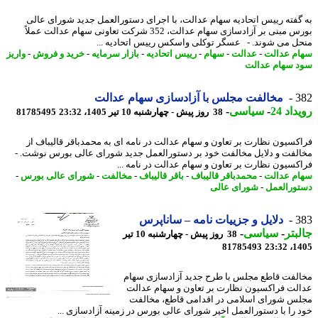
گفته رییس اتحادیه سهام عدالت، با اجرای دستورالعمل جدید شورای عالی
بورس مبنی بر آزادسازی سهام عدالت، 352 شرکت تعاونی سهام عدالت عملاً
ل می شوند. - عسگر توکلی واسکس رییس اتحادیه ...
م عدالت
-
عدالت
-
سهام
-
رییس اتحادیه
-
بازار سرمایه
-
خرید و فروش
-
واریز
 سهام عدالت
3
مخالفت مجلس با آزادسازی سهام عدالت
اد 24
-
سیاسی
-
38 روز پیش - چهارشنبه 10 تیر 1405، 23:32
81785495
کسیون نظارت بر تعاون و سهام عدالت در نامه ای به محمدباقر قالیباف از
لفت و دلایل مخالفت خود بر دستورالعمل جدید شورای عالی بورس نوشت. -
کسیون نظارت بر تعاون و سهام عدالت در نامه ...
م عدالت
-
محمدباقر قالیباف
-
باقر قالیباف
-
مخالفت
-
شورای عالی بورس
-
ورالعمل
-
شورای عالی
3
دلایل و جزییات نامه – ساناپرس
بتر
-
سیاسی
-
38 روز پیش - چهارشنبه 10 تیر
81785493
1405
لفت قاطع مجلس با طرح جدید آزادسازی سهام
لت فراکسیون نظارت بر تعاون و سهام عدالت
س شورای اسلامی در اقدامی قاطع، مخالفت
 را با دستورالعمل اخیر شورای عالی بورس در زمینه آزادسازی ...