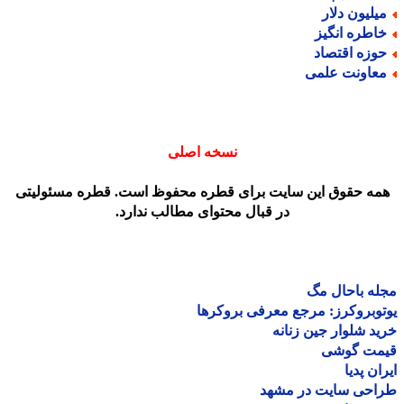
یلیون دلار
اطره انگیز
وزه اقتصاد
عاونت علمی
نسخه اصلی
مه حقوق این سایت برای قطره محفوظ است. قطره مسئولیتی
در قبال محتوای مطالب ندارد.
ه باحال مگ
وبروکرز: مرجع معرفی بروکرها
د شلوار جین زنانه
مت گوشی
ان پدیا
احی سایت در مشهد