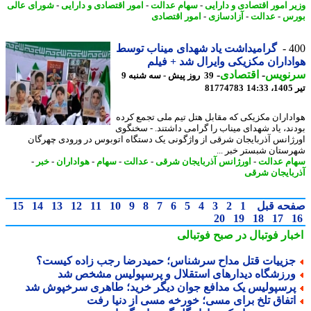
ر امور اقتصادی و دارایی
-
سهام عدالت
-
امور اقتصادی و دارایی
-
شورای عالی
رس
-
عدالت
-
آزادسازی
-
امور اقتصادی
4
گرامیداشت یاد شهدای میناب توسط
داران مکزیکی وایرال شد + فیلم
نویس
-
اقتصادی
-
39 روز پیش - سه شنبه 9
1
81774783
داران مکزیکی که مقابل هتل تیم ملی تجمع کرده
ند، یاد شهدای میناب را گرامی داشتند. - سخنگوی
ژانس آذربایجان شرقی از واژگونی یک دستگاه اتوبوس در ورودی چهرگان
ستان شبستر خبر ...
م عدالت
-
اورژانس آذربایجان شرقی
-
عدالت
-
سهام
-
هواداران
-
خبر
-
بایجان شرقی
حه قبل
1
2
3
4
5
6
7
8
9
10
11
12
13
14
15
20
19
18
17
بار فوتبال در صبح فوتبالی
زییات قتل مداح سرشناس؛ حمیدرضا رجب زاده کیست؟
رزشگاه دیدارهای استقلال و پرسپولیس مشخص شد
رسپولیس یک مدافع جوان دیگر خرید؛ طاهری سرخپوش شد
تفاق تلخ برای مسی؛ خورخه مسی از دنیا رفت