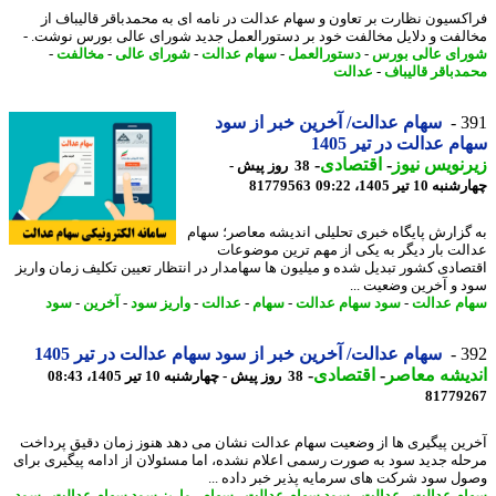
کسیون نظارت بر تعاون و سهام عدالت در نامه ای به محمدباقر قالیباف از
لفت و دلایل مخالفت خود بر دستورالعمل جدید شورای عالی بورس نوشت. -
ای عالی بورس
-
دستورالعمل
-
سهام عدالت
-
شورای عالی
-
مخالفت
-
دباقر قالیباف
-
عدالت
3
سهام عدالت/ آخرین خبر از سود
م عدالت در تیر 1405
نویس نیوز
-
اقتصادی
-
38 روز پیش -
10 تیر 1405، 09:22
81779563
گزارش پایگاه خبری تحلیلی اندیشه معاصر؛ سهام
لت بار دیگر به یکی از مهم ترین موضوعات
صادی کشور تبدیل شده و میلیون ها سهامدار در انتظار تعیین تکلیف زمان واریز
 و آخرین وضعیت ...
م عدالت
-
سود سهام عدالت
-
سهام
-
عدالت
-
واریز سود
-
آخرین
-
سود
3
سهام عدالت/ آخرین خبر از سود سهام عدالت در تیر 1405
یشه معاصر
-
اقتصادی
-
38 روز پیش - چهارشنبه 10 تیر 1405، 08:43
81779
ین پیگیری ها از وضعیت سهام عدالت نشان می دهد هنوز زمان دقیق پرداخت
له جدید سود به صورت رسمی اعلام نشده، اما مسئولان از ادامه پیگیری برای
ل سود شرکت های سرمایه پذیر خبر داده ...