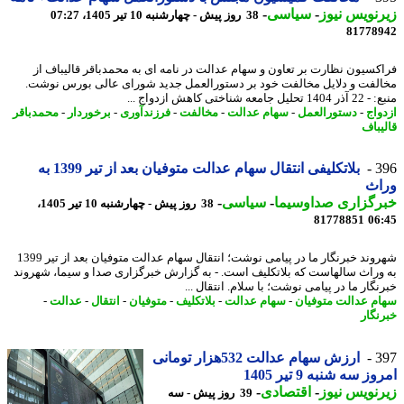
نویس نیوز
-
سیاسی
-
38 روز پیش - چهارشنبه 10 تیر 1405، 07:27
81778
کسیون نظارت بر تعاون و سهام عدالت در نامه ای به محمدباقر قالیباف از
لفت و دلایل مخالفت خود بر دستورالعمل جدید شورای عالی بورس نوشت.
ل جامعه شناختی کاهش ازدواج ...
واج
-
دستورالعمل
-
سهام عدالت
-
مخالفت
-
فرزندآوری
-
برخوردار
-
محمدباقر
یباف
3
بلاتکلیفی انتقال سهام عدالت متوفیان بعد از تیر 1399 به
اث
رگزاری صداوسیما
-
سیاسی
-
38 روز پیش - چهارشنبه 10 تیر 1405،
81778851
06
شهروند خبرنگار ما در پیامی نوشت؛ انتقال سهام عدالت متوفیان بعد از تیر 1399
وراث سالهاست که بلاتکلیف است. - به گزارش خبرگزاری صدا و سیما، شهروند
گار ما در پیامی نوشت؛ با سلام. انتقال ...
م عدالت متوفیان
-
سهام عدالت
-
بلاتکلیف
-
متوفیان
-
انتقال
-
عدالت
-
نگار
3
ارزش سهام عدالت 532هزار تومانی
ز سه شنبه 9 تیر 1405
نویس نیوز
-
اقتصادی
-
39 روز پیش - سه