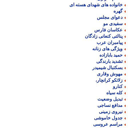
انواده های شهدای هسته ای
هره
عوای مجلس
فیدی مو
کاسان فارس
نالتی کنعانی زادگان
یامبران عرب
یژگی های زنانه
مید بابازاده
شدید بارندگی
سکتبال شیمیدر
هوش وقاری
لاتکو کرانچار،
نارو
له سیاه
بدیل وضعیت
دافع نساجی
یروی زمینی
دول خاموشی
راسم عروسی