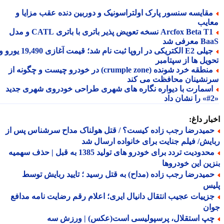
قایسه سنسور پارک اولتراسونیک و دوربین دنده عقب مزایا و
ایب
Arcfox Beta T1 نسخه تعویض پذیر باتری با باتری CATL و مدل
معرفی شد
جیلی E2 الکتریکی در اروپا ثبت نام شد؛ قیمت آغازی 19,490 یورو و
ویل ها از سپتامبر
منطقه خرد شونده (crumple zone) در خودرو چیست و چگونه از
نشینان محافظت می کند
سمارت با دیواره نگاره های شهری طراحی خودروی شهری جدید
ار داغ:
میدرضا رجب زاده کیست؟ / قتل هولناک مداح سرشناس پس از
یش/ فیلم جنایت برای خانواده ارسال شد
محدودیت تردد برای خودرو های تولید 1385 به قبل | حذف سهمیه
ین این خودروها
میدرضا رجب زاده (مداح) به قتل رسید ؛ تایید ربایش توسط
یس
زییات عجیب انتقال دانیال ایری؛ اعلام رقم رضایت نامه مدافع
ان
پ استقلال، پرسپولیسی است(عکس) | ورزش سه