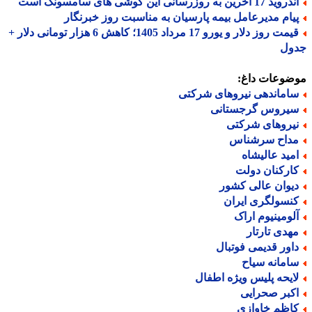
د 17 آخرین به روزرسانی این گوشی های سامسونگ است
یام مدیرعامل بیمه پارسیان به مناسبت روز خبرنگار
قیمت روز دلار و یورو 17 مرداد 1405؛ کاهش 6 هزار تومانی دلار +
ول
ضوعات داغ:
اماندهی نیروهای شرکتی
یروس گرجستانی
یروهای شرکتی
داح سرشناس
مید عالیشاه
ارکنان دولت
یوان عالی کشور
نسولگری ایران
لومینیوم اراک
هدی تارتار
اور قدیمی فوتبال
امانه سیاح
ایحه پلیس ویژه اطفال
کبر صحرایی
اظم خاوازی