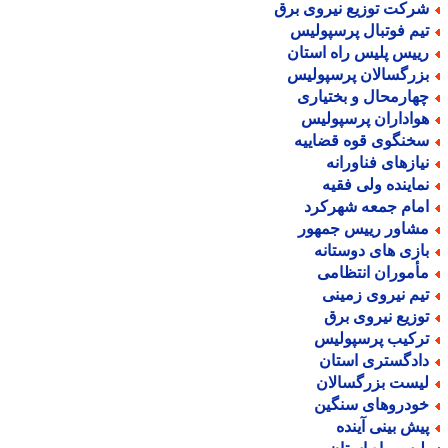
رکت توزیع نیروی برق
یم فوتبال پرسپولیس
ییس پلیس راه استان
زرگسالان پرسپولیس
هارمحال و بختیاری
واداران پرسپولیس
خنگوی قوه قضاییه
یازهای فناورانه
ماینده ولی فقیه
مام جمعه شهرکرد
شاور رییس جمهور
ازی های دوستانه
أموران انتظامی
یم نیروی زمینی
وزیع نیروی برق
رکیب پرسپولیس
ادگستری استان
یست بزرگسالان
ودروهای سنگین
یش بینی آینده