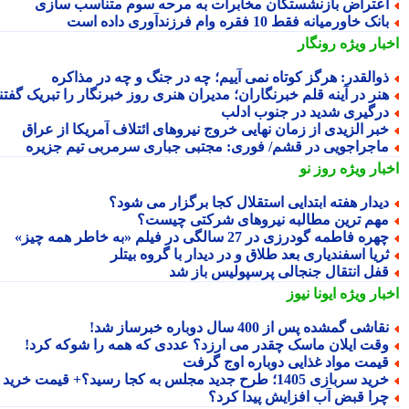
عتراض بازنشستگان مخابرات به مرحه سوم متناسب سازی
انک خاورمیانه فقط 10 فقره وام فرزندآوری داده است
بار ویژه
رونگار
والقدر: هرگز کوتاه نمی آییم؛ چه در جنگ و چه در مذاکره
نر در آینه قلم خبرنگاران؛ مدیران هنری روز خبرنگار را تبریک گفتند
رگیری شدید در جنوب ادلب
بر الزیدی از زمان نهایی خروج نیروهای ائتلاف آمریکا از عراق
اجراجویی در قشم/ فوری: مجتبی جباری سرمربی تیم جزیره
بار ویژه
روز نو
یدار هفته ابتدایی استقلال کجا برگزار می شود؟
هم ترین مطالبه نیروهای شرکتی چیست؟
هره فاطمه گودرزی در 27 سالگی در فیلم «به خاطر همه چیز»
ریا اسفندیاری بعد طلاق و در دیدار با گروه بیتلر
فل انتقال جنجالی پرسپولیس باز شد
بار ویژه
ایونا نیوز
قاشی گمشده پس از 400 سال دوباره خبرساز شد!
قت ایلان ماسک چقدر می ارزد؟ عددی که همه را شوکه کرد!
یمت مواد غذایی دوباره اوج گرفت
ید سربازی 1405؛ طرح جدید مجلس به کجا رسید؟+ قیمت خرید
را قبض آب افزایش پیدا کرد؟