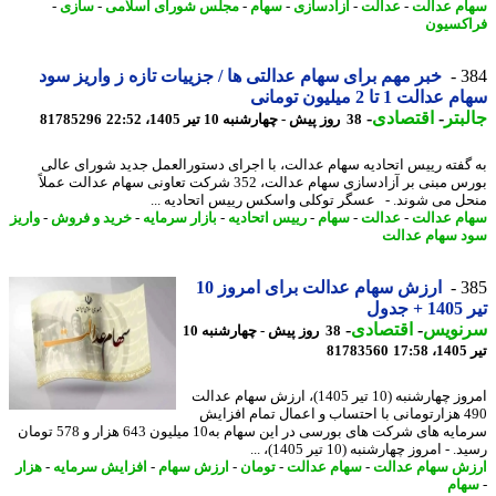
م عدالت
-
عدالت
-
آزادسازی
-
سهام
-
مجلس شورای اسلامی
-
سازی
-
کسیون
3
خبر مهم برای سهام عدالتی ها / جزییات تازه ز واریز سود
دالت 1 تا 2 میلیون تومانی
بتر
-
اقتصادی
-
38 روز پیش - چهارشنبه 10 تیر 1405، 22:52
81785296
گفته رییس اتحادیه سهام عدالت، با اجرای دستورالعمل جدید شورای عالی
بورس مبنی بر آزادسازی سهام عدالت، 352 شرکت تعاونی سهام عدالت عملاً
ل می شوند. - عسگر توکلی واسکس رییس اتحادیه ...
م عدالت
-
عدالت
-
سهام
-
رییس اتحادیه
-
بازار سرمایه
-
خرید و فروش
-
واریز
 سهام عدالت
3
ارزش سهام عدالت برای امروز 10
جدول
نویس
-
اقتصادی
-
38 روز پیش - چهارشنبه 10
1
81783560
امروز چهارشنبه (10 تیر 1405)، ارزش سهام عدالت
490 هزارتومانی با احتساب و اعمال تمام افزایش
سرمایه های شرکت های بورسی در این سهام به10 میلیون 643 هزار و 578 تومان
- امروز چهارشنبه (10 تیر 1405)، ...
ش سهام عدالت
-
سهام عدالت
-
تومان
-
ارزش سهام
-
افزایش سرمایه
-
هزار
ام