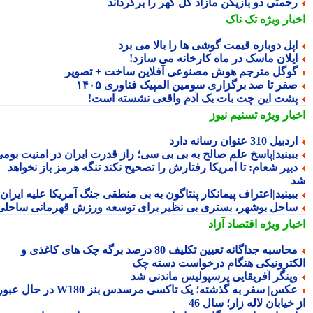
حمتی دو بازیکن مازاد گل گهر را برگرداند
بار ویژه
تک ناک
پل دوباره قیمت گوشی ها را بالا می برد
یلان ماسک در ماه کارخانه می سازد!
وگل مترجم هوش مصنوعی آفلاین ساخت + تصویر
فر تا صد برگزاری سومین المپیک فناوری ۱۴۰۵
شت این چت بات یک آدم واقعی نشسته است!
بار ویژه
تسنیم نیوز
دبیل 310 عنوان رسانه دارد
بینید|پاسخ علم صالح به بی بی سی؛ راز قدرت ایران در امنیت بومی
بیر شعام: تا آمریکا رفتارش را تصحیح نکند تنگه هرمز باز نخواهد
بینید|اعتراف پیمانکار پنتاگون به بی منطقی جنگ آمریکا علیه ایران
احل بوشهر، بستری بی نظیر برای توسعه ورزش قهرمانی ساحلی
بار ویژه
اقتصاد آزاد
محاسبه جداگانه تعیین تکلیف 80 درصد برگه چک های کاغذی و
کترونیکی هنگام درخواست دسته چک
ینگر آفریقایی پرسپولیس ماندنی شد
عکس| سفر به گذشته؛ یک تاکسی مرسدس بنز W180 در حال عبور
خیابان لاله زار؛ سال 46