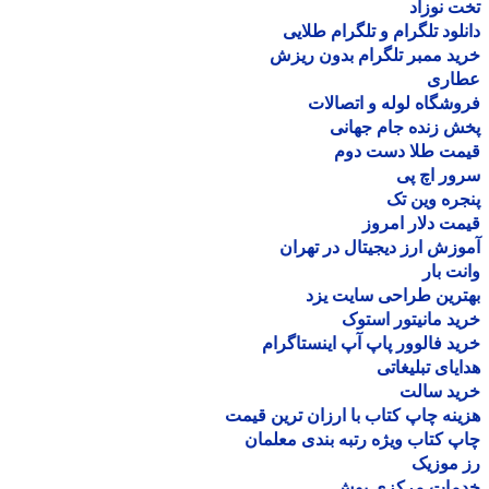
 نوزاد
لود تلگرام و تلگرام طلایی
د ممبر تلگرام بدون ریزش
اری
شگاه لوله و اتصالات
 زنده جام جهانی
مت طلا دست دوم
ر اچ پی
ره وین تک
ت دلار امروز
زش ارز دیجیتال در تهران
ت بار
رین طراحی سایت یزد
د مانیتور استوک
د فالوور پاپ آپ اینستاگرام
یای تبلیغاتی
ید سالت
نه چاپ کتاب با ارزان ترین قیمت
 کتاب ویژه رتبه بندی معلمان
موزیک
مات مرکزی بوش