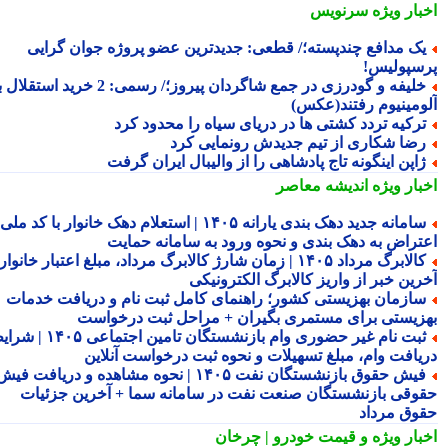
بار ویژه
سرنویس
ک مدافع چندپسته؛/ قطعی: جدیدترین عضو پروژه جوان گرایی
سپولیس!
خلیفه و گودرزی در جمع شاگردان پیروز؛/ رسمی: 2 خرید استقلال به
ومینیوم رفتند(عکس)
رکیه تردد کشتی ها در دریای سیاه را محدود کرد
ضا شکاری از تیم جدیدش رونمایی کرد
اپن اینگونه تاج پادشاهی را از والیبال ایران گرفت
بار ویژه
اندیشه معاصر
سامانه جدید دهک بندی یارانه ۱۴۰۵ | استعلام دهک خانوار با کد ملی،
تراض به دهک بندی و نحوه ورود به سامانه حمایت
کالابرگ مرداد ۱۴۰۵ | زمان شارژ کالابرگ مرداد، مبلغ اعتبار خانوار و
رین خبر از واریز کالابرگ الکترونیکی
ازمان بهزیستی کشور؛ راهنمای کامل ثبت نام و دریافت خدمات
زیستی برای مستمری بگیران + مراحل ثبت درخواست
ثبت نام غیر حضوری وام بازنشستگان تامین اجتماعی ۱۴۰۵ | شرایط
یافت وام، مبلغ تسهیلات و نحوه ثبت درخواست آنلاین
فیش حقوق بازنشستگان نفت ۱۴۰۵ | نحوه مشاهده و دریافت فیش
وقی بازنشستگان صنعت نفت در سامانه سما + آخرین جزئیات
وق مرداد
بار ویژه
و قیمت خودرو | چرخان