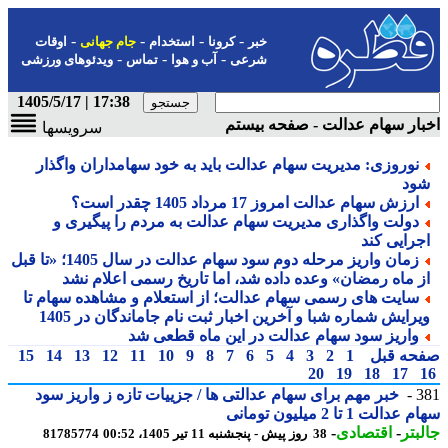
-
-
-
-
خبر
کرونا
استخدام
جام جهانی
اوقات
-
-
-
شرعی
آب و هوا
تماس
ویدئوهای ورزشی
17:38 | 1405/5/17
ار سهام عدالت - صفحه بیستم
سرویسها
نوروزی: مدیریت سهام عدالت باید به خود سهامداران واگذار
ود
ارزش سهام عدالت امروز 17 مرداد 1405 چقدر است؟
دولت واگذاری مدیریت سهام عدالت به مردم را پیگیری و
جرایی کند
زمان واریز مرحله دوم سود سهام عدالت در سال 1405؛ «تا قبل
ز ماه رمضان» وعده داده شد، اما تاریخ رسمی اعلام نشد
سایت های رسمی سهام عدالت؛ از استعلام و مشاهده سهام تا
یرایش شماره شبا و آخرین اخبار ثبت نام جاماندگان در 1405
واریز سود سهام عدالت در این ماه قطعی شد
حه قبل
1
2
3
4
5
6
7
8
9
10
11
12
13
14
15
20
19
18
17
3
خبر مهم برای سهام عدالتی ها / جزییات تازه ز واریز سود
دالت 1 تا 2 میلیون تومانی
بتر
-
اقتصادی
-
38 روز پیش - پنجشنبه 11 تیر 1405، 00:52
81785774