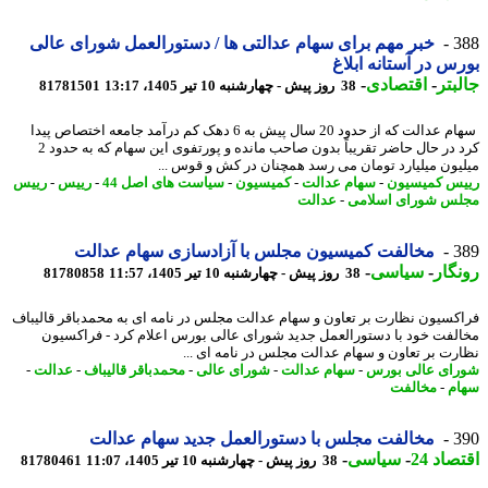
3
خبر مهم برای سهام عدالتی ها / دستورالعمل شورای عالی
س در آستانه ابلاغ
بتر
-
اقتصادی
-
38 روز پیش - چهارشنبه 10 تیر 1405، 13:17
81781501
سهام عدالت که از حدود 20 سال پیش به 6 دهک کم درآمد جامعه اختصاص پیدا
کرد در حال حاضر تقریباً بدون صاحب مانده و پورتفوی این سهام که به حدود 2
یون میلیارد تومان می رسد همچنان در کش و قوس ...
س کمیسیون
-
سهام عدالت
-
کمیسیون
-
سیاست های اصل 44
-
رییس
-
رییس
س شورای اسلامی
-
عدالت
3
مخالفت کمیسیون مجلس با آزادسازی سهام عدالت
گار
-
سیاسی
-
38 روز پیش - چهارشنبه 10 تیر 1405، 11:57
81780858
کسیون نظارت بر تعاون و سهام عدالت مجلس در نامه ای به محمدباقر قالیباف
لفت خود با دستورالعمل جدید شورای عالی بورس اعلام کرد - فراکسیون
رت بر تعاون و سهام عدالت مجلس در نامه ای ...
ای عالی بورس
-
سهام عدالت
-
شورای عالی
-
محمدباقر قالیباف
-
عدالت
-
م
-
مخالفت
3
مخالفت مجلس با دستورالعمل جدید سهام عدالت
اد 24
-
سیاسی
-
38 روز پیش - چهارشنبه 10 تیر 1405، 11:07
81780461