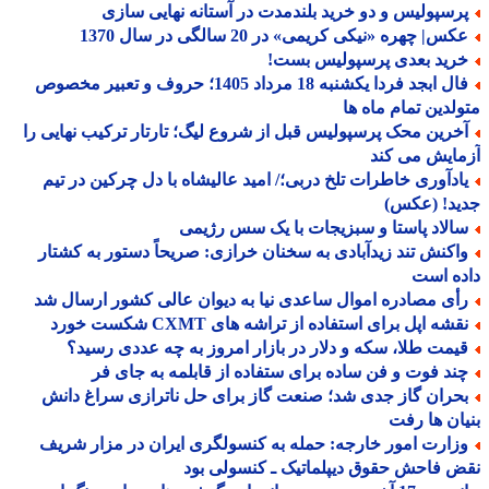
رسپولیس و دو خرید بلندمدت در آستانه نهایی سازی
س| چهره «نیکی کریمی» در 20 سالگی در سال 1370
رید بعدی پرسپولیس بست!
فال ابجد فردا یکشنبه 18 مرداد 1405؛ حروف و تعبیر مخصوص
لدین تمام ماه ها
خرین محک پرسپولیس قبل از شروع لیگ؛ تارتار ترکیب نهایی را
ایش می کند
ادآوری خاطرات تلخ دربی؛/ امید عالیشاه با دل چرکین در تیم
ید! (عکس)
الاد پاستا و سبزیجات با یک سس رژیمی
اکنش تند زیدآبادی به سخنان خرازی: صریحاً دستور به کشتار
ه است
أی مصادره اموال ساعدی نیا به دیوان عالی کشور ارسال شد
شه اپل برای استفاده از تراشه های CXMT شکست خورد
یمت طلا، سکه و دلار در بازار امروز به چه عددی رسید؟
ند فوت و فن ساده برای ستفاده از قابلمه به جای فر
حران گاز جدی شد؛ صنعت گاز برای حل ناترازی سراغ دانش
ان ها رفت
زارت امور خارجه: حمله به کنسولگری ایران در مزار شریف
 فاحش حقوق دیپلماتیک ـ کنسولی بود