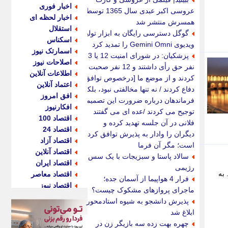
اخبار فوری
عروسی اکبر عبدی سال 1365 توسط
اخبار لحظه ای
همسرش منتشر شد
استقلال
گوگل دسترسی رایگان به ابزار تولید
اسکناس
ویدیوی Gemini Omni را تمدید کرد
اسمارتک نیوز
پزشکیان: در شورای امنیت 12 یا 13
اصلاحات نیوز
نفر حق رأی داشتند و 12 نفر صحبت
اطلاعات آنلاین
کردند و از موضع ما [درخصوص توافق]
اعتماد آنلاین
دفاع کردند / نه تنها مخالفتی نبود، بلکه
افق امروز
فرماندهان درباره ضرورت این تصمیم
افکارنیوز
توجیح می کردند /عده ای می گفتند
اقتصاد 100
فلانی در آن جلسه تهدید کرده و
اقتصاد 24
دیگران را وادار به پذیرش توافق کرده
اقتصاد آزاد
است؛ مگر آن فرما
اقتصاد آنلاین
سالاد پاستا و سبزیجات با یک سس
اقتصاد ایران
رژیمی
به
اقتصاد معاصر
فرار 4 هواپیما از آسمان جده؛
اقتصاد نیوز
ماجرای پروازهای مشکوک چیست؟
اکو ایران
پذیرش دانشجو به شیوه استادمحور
اکوفارس
ابلاغ شد
اکونگار
چهره بهت زده سه بازیگر زن در