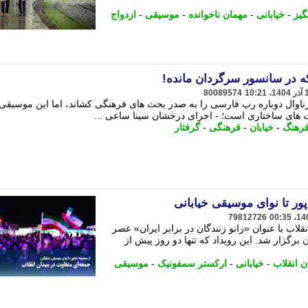
گیز
-
خیابانی
-
مهمان ناخوانده
-
موسیقی
-
ازدواج
 در سانسور سرگردان مانده!
80089574
ناوال دوباره رپ فارسی را به صدر بحث های فرهنگی کشاند، اما این موسیقی
ت های ساختاری است؛ - اجرای درخشان سینا ساعی ...
رهنگ
-
خیابان
-
فرهنگی
-
گرفتار
ور تا نوای موسیقی خیابانی
79812726
اب با عنوان «زانو زنندگان در برابر ایران» عصر
دان برگزار شد. این رویداد که تنها دو روز پیش از
ن انقلاب
-
خیابانی
-
ارکستر سمفونیک
-
موسیقی