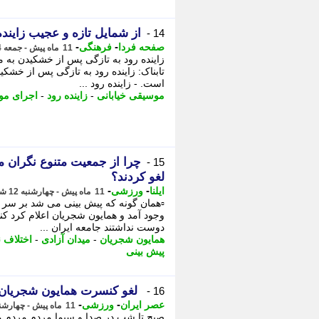
از شمایل تازه و عجیب زایند
14 -
-
-
صفحه فردا
فرهنگی
11 ماه پیش - جمعه 14 شهریور 1404، 08:42
زاینده رود به تازگی پس از خشکیدن به 
تابناک: زاینده رود به تازگی پس از خشک
است. - زاینده رود ...
موسیقی خیابانی
-
زاینده رود
-
اجرای مو
چرا از جمعیت متنوع نگران 
15 -
لغو کردند؟
-
-
ایلنا
ورزشی
11 ماه پیش - چهارشنبه 12 شهریور 1404، 13:45
▫️همان گونه که پیش بینی می شد بر سر 
وجود آمد و همایون شجریان اعلام کرد ک
دوست نداشتند جامعه ایران ...
همایون شجریان
-
میدان آزادی
-
اختلاف 
پیش بینی
لغو کنسرت همایون شجریان؛ 
16 -
-
-
عصر ایران
ورزشی
11 ماه پیش - چهارشنبه 12 شهریور 1404، 12:55
صبح تا شب در صدا و سیما مردم مردم م