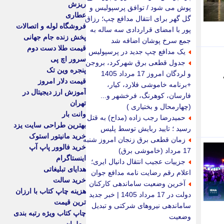
ریزش
پوش می شود / توافق پرسپولیس و
عطاری
گل گهر برای انتقال مدافع چپ؛ رزاق
فروشگاه لوله و اتصالات
پور با امضای قراردادی سه ساله به
پخش زنده جام جهانی
جمع سرخ پوشان اضافه شد
قیمت طلا دست دوم
یک مدافع چپ جدید در پرسپولیس
سرور اچ پی
جدول قطعی برق شهرکرد، بروجن
پنجره وین تک
و لردگان امروز 17 مرداد 1405
قیمت دلار امروز
+برنامه خاموشی فلارد، کیار،
آموزش ارز دیجیتال در
فارسان، کوهرنگ، فرخشهر و...
تهران
(چهارمحال و بختیاری )
وانت بار
حمیدرضا رجب زاده (مداح) به قتل
بهترین طراحی سایت یزد
رسید ؛ تایید ربایش توسط پلیس
خرید مانیتور استوک
زمان قطعی برق زنجان امروز شنبه
خرید فالوور پاپ آپ
17 مرداد (خاموشی برق)
اینستاگرام
جزییات عجیب انتقال دانیال ایری؛
هدایای تبلیغاتی
اعلام رقم رضایت نامه مدافع جوان
خرید سالت
آخرین وضعیت ساماندهی کارکنان
هزینه چاپ کتاب با ارزان
دولت در 17 مرداد 1405 | خبر جدید
ترین قیمت
ساماندهی نیروهای شرکتی و تبدیل
چاپ کتاب ویژه رتبه بندی
وضعیت