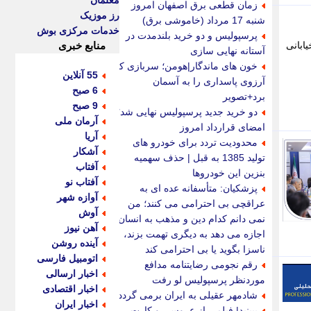
معلمان
زمان قطعی برق اصفهان امروز
رز موزیک
شنبه 17 مرداد (خاموشی برق)
خدمات مرکزی بوش
پرسپولیس و دو خرید بلندمدت در
ابانی
منابع خبری
آستانه نهایی سازی
خون های ماندگار|هومن؛ سربازی که
55 آنلاین
آرزوی پاسداری را به آسمان
6 صبح
برد+تصویر
9 صبح
دو خرید جدید پرسپولیس نهایی شد؛
آرمان ملی
امضای قرارداد امروز
آریا
محدودیت تردد برای خودرو های
آشکار
تولید 1385 به قبل | حذف سهمیه
آفتاب
بنزین این خودروها
آفتاب نو
پزشکیان: متأسفانه عده ای به
آوازه شهر
عراقچی بی احترامی می کنند؛ من
آوش
نمی دانم کدام دین و مذهب به انسان
آهن نیوز
اجازه می دهد به دیگری تهمت بزند،
آینده روشن
ناسزا بگوید یا بی احترامی کند
اتومبیل فارسی
رقم نجومی رضایتنامه مدافع
اخبار ارسالی
موردنظر پرسپولیس لو رفت
اخبار اقتصادی
شادمهر عقیلی به ایران برمی گردد؟
اخبار ایران
ببینید| فیلمی از عروسی و کارت