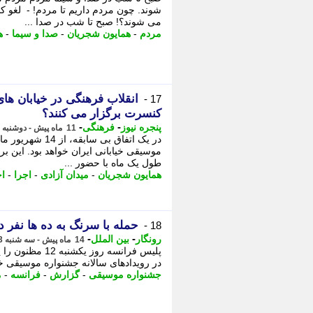
شوند. چون مردم داریم تا مردم! - لغو 
می شوند؟! صبح تا شب در صدا ...
مردم
-
همایون شجریان
-
صدا و سیما
-
ه
انقلاب فرهنگی در خیابان های
17 -
کنسرت برگزار می کنند؟
-
-
پنجره نیوز
فرهنگی
11 ماه پیش - دوشنبه 10 شهریور 1404، 18:36
در یک اتفاق بی س
موسیقی خیابانی ایران خواهد بود. این بر
طول یک ماه با حضور ...
همایون شجریان
-
میدان آزادی
-
اجرا
-
اج
حمله با سرنگ به ده ها نفر د
18 -
-
-
رونگار
بین الملل
14 ماه پیش - سه شنبه 3 تیر 1404، 16:57
پلیس فرانسه ر
در رویدادهای سالانه جشنواره موسیقی خ
جشنواره موسیقی
-
گزارش
-
فرانسه
-
م