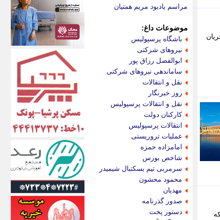
اکونیوز
مراسم یادبود مریم همتیان
الف
انتشار آنلاین
موضوعات داغ:
اندیشه قرن
ریان
باشگاه پرسپولیس
اندیشه معاصر
نیروهای شرکتی
اندیشه ها
ابوالفضل رزاق پور
انرژی پرس
ساماندهی نیروهای شرکتی
ای استخدام
نقل و انتقالات
ایتنا
روز خبرنگار
ایراف
نقل و انتقالات پرسپولیس
ایران آرت
کارکنان دولت
ایران آنلاین
انتقالات پرسپولیس
ایران زندگی
عملیات تروریستی
ایران فوری
امامزاده حمزه
ایرانی روز
شاخص بورس
ایرانیتال
سرمربی تیم بسکتبال شیمیدر
ایرنا
محمود محشون
ایسکانیوز
مهدیان
ایسنا
صدور گذرنامه
ایکنا
دستور پخت
ه
ایلنا