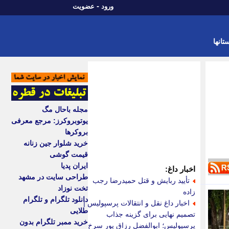
-
ورود
عضویت
تانها
مجله باحال مگ
یوتوبروکرز: مرجع معرفی
بروکرها
خرید شلوار جین زنانه
قیمت گوشی
ایران پدیا
اخبار داغ:
طراحی سایت در مشهد
تأیید ربایش و قتل حمیدرضا رجب
تخت نوزاد
زاده
دانلود تلگرام و تلگرام
اخبار داغ نقل و انتقالات پرسپولیس |
طلایی
تصمیم نهایی برای گزینه جذاب
خرید ممبر تلگرام بدون
پرسپولیس؛ ابوالفضل رزاق پور سرخ