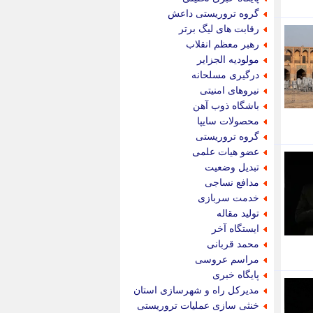
پویه آنلاین
گروه تروریستی داعش
پیام نفت
رقابت های لیگ برتر
تابناک
رهبر معظم انقلاب
تازه نیوز
مولودیه الجزایر
تبیان
درگیری مسلحانه
تجارت نیوز
نیروهای امنیتی
تحریریه
باشگاه ذوب آهن
ترابر نیوز
محصولات سایپا
ترفندباز
گروه تروریستی
تریبون اقتصاد
عضو هیات علمی
تسنیم نیوز
تبدیل وضعیت
تک ناک
مدافع نساجی
تکراتو
خدمت سربازی
توریسم آنلاین
تولید مقاله
تولید نیوز
ایستگاه آخر
تیتر فوری
محمد قربانی
تیکنا
مراسم عروسی
جاب ویژن
پایگاه خبری
جار نیوز
مدیرکل راه و شهرسازی استان
جالبتر
خنثی سازی عملیات تروریستی