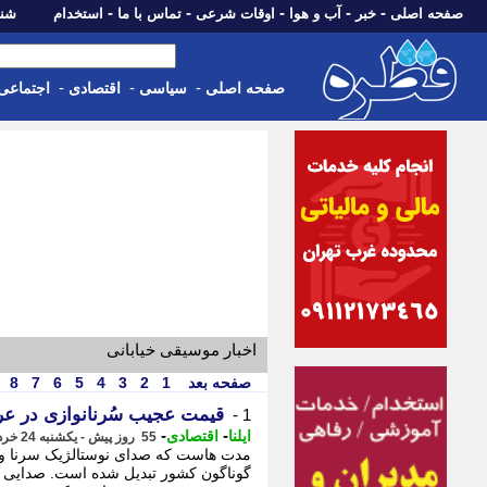
-
-
-
-
-
صفحه اصلی
خبر
آب و هوا
اوقات شرعی
تماس با ما
استخدام
شنبه، 17 مرداد 405
-
-
-
صفحه اصلی
سیاسی
اقتصادی
اجتماعی
اخبار موسیقی خیابانی
صفحه بعد
1
2
3
4
5
6
7
8
قیمت عجیب سُرنانوازی در ع
1 -
-
-
ایلنا
اقتصادی
55 روز پیش - یکشنبه 24 خرداد 1405، 14:02
مدت هاست که صدای نوستالژیک سرنا و 
گوناگون کشور تبدیل شده است. صدایی خ