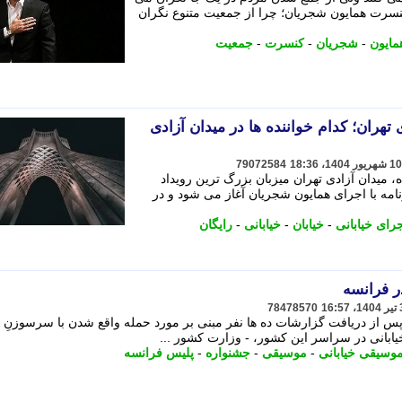
کنسرت همایون شجریان؛ چرا از جمعیت متنوع نگران
مایون
-
شجریان
-
کنسرت
-
جمعیت
 تهران؛ کدام خواننده ها در میدان آزادی
79072584
ابقه، از 14 شهریور ماه، میدان آزادی تهران میزبان بزرگ ترین رویداد
نامه با اجرای همایون شجریان آغاز می شود و در
رای خیابانی
-
خیابان
-
خیابانی
-
رایگان
ر فرانسه
78478570
وز یکشنبه 12 مظنون را پس از دریافت گزارشات ده ها نفر مبنی بر مورد حمله واقع شدن با سرسوز
یابانی در سراسر این کشور، - وزارت کشور ...
وسیقی خیابانی
-
موسیقی
-
جشنواره
-
پلیس فرانسه