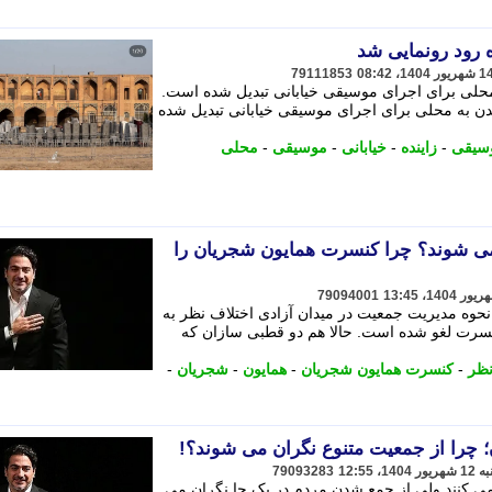
ه رود رونمایی شد
79111853
محلی برای اجرای موسیقی خیابانی تبدیل شده است.
یدن به محلی برای اجرای موسیقی خیابانی تبدیل شده
سیقی
-
زاینده
-
خیابانی
-
موسیقی
-
محلی
می شوند؟ چرا کنسرت همایون شجریان را
79094001
نحوه مدیریت جمعیت در میدان آزادی اختلاف نظر به
نسرت لغو شده است. حالا هم دو قطبی سازان که
نظر
-
کنسرت همایون شجریان
-
همایون
-
شجریان
-
چرا از جمعیت متنوع نگران می شوند؟!
79093283
ی کنند ولی از جمع شدن مردم در یک جا نگران می