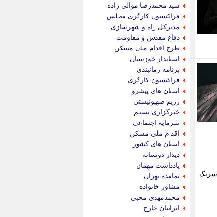
جام جم
سید محمدرضا موالی زاده
جدید پرس
فراکسیون کارگری مجلس
جماران
مدیرکل راه و شهرسازی
جوان ایرانی
دفاع مقدس و مقاومت
جهان مانا
طرح اقدام ملی مسکن
جهان نگر
استاندار خوزستان
جهان نیوز
برنامه زمانبندی
چطور
فراکسیون کارگری
چمپیونات
استان های پیشرو
چمدون
رژیم صهیونیستی
چه خبر
خبرگزاری تسنیم
حادثه 24
سرمایه اجتماعی
حرف تو
اقدام ملی مسکن
حوادث پلاس
استان های کشور
حوزه نیوز
دیدار دوستانه
خبر آنلاین
یادداشت مهمان
خبر جنوب
نِ سرنگ
نماینده تهران
خبر سیاسی
مشاور خانواده
خبر گردون
محمدمهدی محبی
خبر ورزشی
ایرانیان خارج
خبرجو