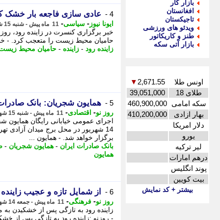
بازار کار
افغانستان
عادی سازی فاجعه بار خشک کرد
4 -
تاجیکستان
-
-
ایونا نیوز
سیاسی
11 ماه پیش - شنبه 15 شهریور 1404، 21:26
ویدئو های ورزشی
خبر برگزاری کنسرت در زاینده رود، روز گ
طنز و کاریکاتور
حامیان محیط زیست را متعجب کرد. - خبر 
بازار آتی سکه
زاینده رود
-
زاینده
-
حامیان محیط زیست
اونس طلا
2,671.55
▼
طلای 18
39,051,000
همایون شجریان: بانک صادرات 
5 -
سکه امامی
460,900,000
-
-
روز نو
اقتصادی
11 ماه پیش - شنبه 15 شهریور 1404، 11:37
بهار ازادی
410,200,000
دلار امریکا
14 شهریور در محل برج میدان آزادی ته
یورو
برگزار خواهد شد. - همایون ...
بانک صادرات ایران
-
همایون شجریان
-
ص
لیر ترکیه
همایون
درهم امارات
پوند انگلیس
بیت کویین
بیشتر + کد نمایش
از شمایل تازه و عجیب زاینده
6 -
-
-
روز نو
فرهنگی
11 ماه پیش - جمعه 14 شهریور 1404، 23:22
زاینده رود به تازگی پس از خشکیدن به 
- روزنو :زاینده رود به تازگی پس از خش