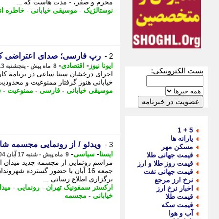
محرم و صفر، - مدت هاست که ...
نوستالژیک
-
موسیقی خیابانی
-
خاطره ان
رپ فارسی؛ صدای اعتراضی که
2 -
-
-
ایونا نیوز
اقتصادی
8 ماه پیش - پنجشنبه 13 آذر 1404، 10:21
پست الکترونیکی:
اجرای درخشان سینا ساعی در برنامه کار
خیابانی هنوز گرفتار ممنوعیت و محدودی
موسیقی خیابانی
-
فارسی
-
ممنوعیت
-
ف
5 + 1
یارانه ها
ویدئو / از رونمایی مجسمه شاپ
3 -
مسکن مهر
-
-
ایسنا
سیاسی
قیمت جهانی طلا
9 ماه پیش - شنبه 17 آبان 1404، 00:35
مراسم رونمایی از مجسمه جدید میدان انقل
قیمت روز طلا و ارز
جمعه 16 آبان با حضور گسترده شهرون
قیمت جهانی نفت
برگزاری اطلاع رسانی ...
نرخ ارز مرجع
ارکستر سمفونیک تهران
-
رونمایی
-
میدا
اخبار نرخ ارز
خیابانی
-
مجسمه
قیمت طلا
قیمت سکه
آب و هوا