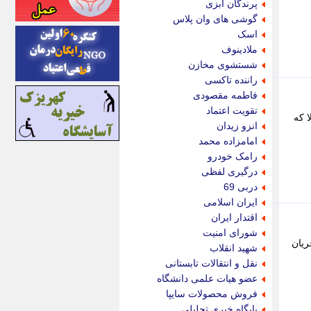
پرندگان آبزی
اینتیتر
گوشی های وان پلاس
ایونا نیوز
اسک
بازتاب آنلاین
ملادینوف
باشگاه خبرنگاران
شستشوی مخازن
باغستان نیوز
راننده تاکسی
بامبوک
فاطمه مقصودی
ببین و بخون
تقویت اعتماد
 که
بدینسان
انزو زیدان
بنکر
امامزاده محمد
بیت ران
رامک خودرو
پارس فوتبال
درگیری لفظی
پارسینه
دربی 69
پارسینه پلاس
ایران اسلامی
پاز آنلاین
اقتدار ایران
پاس گل
شورای امنیت
پانا
ریان
شهید انقلاب
پرتو نیوز
نقل و انتقالات تابستانی
پرسون
عضو هیات علمی دانشگاه
پنجره نیوز
فروش محصولات سایپا
پویامگ
پایگاه خبری تحلیلی