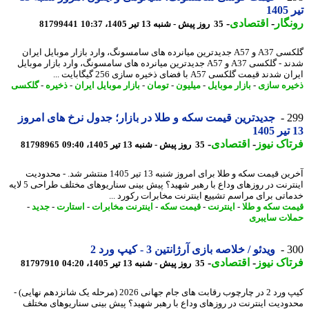
14
گار
-
اقتصادی
-
35 روز پیش - شنبه 13 تیر 1405، 10:37
81799441
گلکسی A37 و A57 جدیدترین میانرده های سامسونگ، وارد بازار موبایل ایران
شدند - گلکسی A37 و A57 جدیدترین میانرده های سامسونگ، وارد بازار موبایل
دند قیمت گلکسی A57 با فضای ذخیره سازی 256 گیگابایت ...
ره سازی
-
بازار موبایل
-
میلیون
-
تومان
-
بازار موبایل ایران
-
ذخیره
-
گلکسی
2
جدیدترین قیمت سکه و طلا در بازار؛ جدول نرخ های امروز
اک نیوز
-
اقتصادی
-
35 روز پیش - شنبه 13 تیر 1405، 09:40
81798965
آخرین قیمت سکه و طلا برای امروز شنبه 13 تیر 1405 منتشر شد. - محدودیت
اینترنت در روزهای وداع با رهبر شهید؟ پیش بینی سناریوهای مختلف طراحی 5 لایه
اتی برای مراسم تشییع اینترنت مخابرات رکورد ...
ت سکه و طلا
-
اینترنت
-
قیمت سکه
-
اینترنت مخابرات
-
استارت
-
جدید
-
ات سایبری
3
ویدئو / خلاصه بازی آرژانتین 3 - کیپ ورد 2
اک نیوز
-
اقتصادی
-
35 روز پیش - شنبه 13 تیر 1405، 04:20
81797910
کیپ ورد 2 در چارچوب رقابت های جام جهانی 2026 (مرحله یک شانزدهم نهایی) -
ودیت اینترنت در روزهای وداع با رهبر شهید؟ پیش بینی سناریوهای مختلف