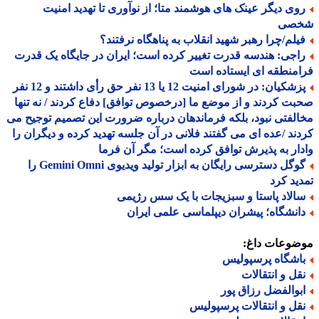
وی دیگر عینک های هوشمند متا؛ از نوآوری تا تهدید امنیت
صی
یلم/چرا رهبر شهید انقلاب به پناهگاه نرفتند؟
اجی: هندسه قدرت تغییر کرده است؛ ایران در جایگاه یک قدرت
منطقه ای ایستاده است
پزشکیان: در شورای امنیت 12 یا 13 نفر حق رأی داشتند و 12 نفر
ت کردند و از موضع ما [درخصوص توافق] دفاع کردند / نه تنها
لفتی نبود، بلکه فرماندهان درباره ضرورت این تصمیم توجیح می
ند /عده ای می گفتند فلانی در آن جلسه تهدید کرده و دیگران را
ار به پذیرش توافق کرده است؛ مگر آن فرما
گوگل دسترسی رایگان به ابزار تولید ویدیوی Gemini Omni را
ید کرد
الاد پاستا و سبزیجات با یک سس رژیمی
انشگاه؛ پیشران دیپلماسی علمی ایران
ضوعات داغ:
اشگاه پرسپولیس
قل و انتقالات
بوالفضل رزاق پور
قل و انتقالات پرسپولیس