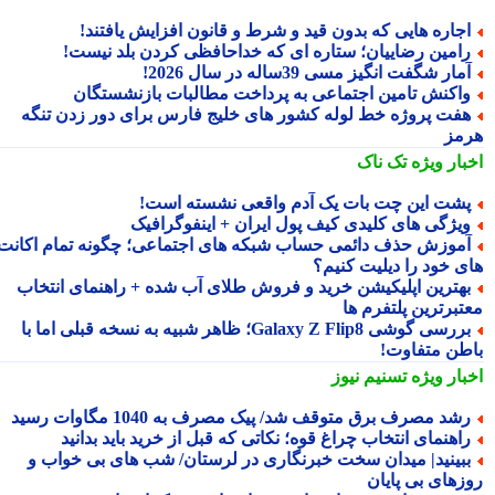
جاره هایی که بدون قید و شرط و قانون افزایش یافتند!
امین رضاییان؛ ستاره ای که خداحافظی کردن بلد نیست!
مار شگفت انگیز مسی 39ساله در سال 2026!
اکنش تامین اجتماعی به پرداخت مطالبات بازنشستگان
فت پروژه خط لوله کشور های خلیج فارس برای دور زدن تنگه
مز
بار ویژه
تک ناک
شت این چت بات یک آدم واقعی نشسته است!
یژگی های کلیدی کیف پول ایران + اینفوگرافیک
موزش حذف دائمی حساب شبکه های اجتماعی؛ چگونه تمام اکانت
ی خود را دیلیت کنیم؟
هترین اپلیکیشن خرید و فروش طلای آب شده + راهنمای انتخاب
تبرترین پلتفرم ها
بررسی گوشی Galaxy Z Flip8؛ ظاهر شبیه به نسخه قبلی اما با
طن متفاوت!
بار ویژه
تسنیم نیوز
شد مصرف برق متوقف شد/ پیک مصرف به 1040 مگاوات رسید
اهنمای انتخاب چراغ قوه؛ نکاتی که قبل از خرید باید بدانید
بینید| میدان سخت خبرنگاری در لرستان/ شب های بی خواب و
زهای بی پایان