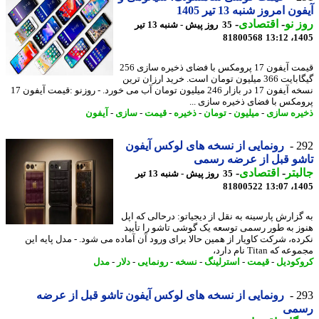
ن امروز شنبه 13 تیر 1405
 نو
-
اقتصادی
-
35 روز پیش - شنبه 13 تیر
81800568
1405
قیمت آیفون 17 پرومکس با فضای ذخیره سازی 256
گیگابایت 366 میلیون تومان است. خرید ارزان ترین
نسخه آیفون 17 در بازار 246 میلیون تومان آب می خورد. - روزنو :قیمت آیفون 17
مکس با فضای ذخیره سازی ...
ره سازی
-
میلیون
-
تومان
-
ذخیره
-
قیمت
-
سازی
-
آیفون
2
رونمایی از نسخه های لوکس آیفون
شو قبل از عرضه رسمی
بتر
-
اقتصادی
-
35 روز پیش - شنبه 13 تیر
81800522
1405
گزارش پارسینه به نقل از دیجیاتو: درحالی که اپل
ز به طور رسمی توسعه یک گوشی تاشو را تأیید
ده، شرکت کاویار از همین حالا برای ورود آن آماده می شود. - مدل پایه این
که Titan نام دارد،
کودیل
-
قیمت
-
استرلینگ
-
نسخه
-
رونمایی
-
دلار
-
مدل
2
رونمایی از نسخه های لوکس آیفون تاشو قبل از عرضه
می