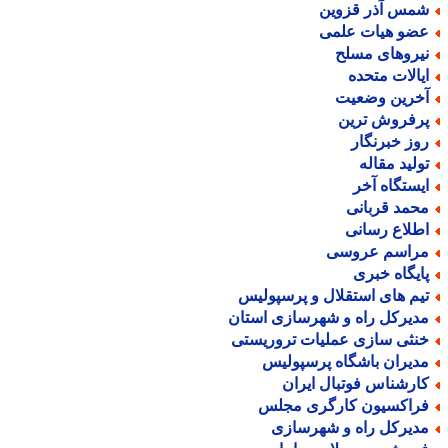
مس آذر قزوین
ضو هیات علمی
یروهای مسلح
یالات متحده
خرین وضعیت
رفروش ترین
وز خبرنگار
ولید مقاله
یستگاه آخر
حمد قربانی
طلاع رسانی
راسم عروسی
ایگاه خبری
یم های استقلال و پرسپولیس
دیرکل راه و شهرسازی استان
نثی سازی عملیات تروریستی
دیران باشگاه پرسپولیس
ارشناس فوتبال ایران
راکسیون کارگری مجلس
دیرکل راه و شهرسازی