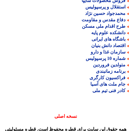
روش محصولات سایپا
ستقلال و پرسپولیس
حمدجواد حسین نژاد
فاع مقدس و مقاومت
رح اقدام ملی مسکن
انشکده علوم پایه
اشگاه های ایرانی
قتصاد دانش بنیان
ازمان غذا و دارو
اره 10 پرسپولیس
تولدین فروردین
رنامه زمانبندی
راکسیون کارگری
ام ملت های آسیا
ادر فنی تیم ملی
نسخه اصلی
مه حقوق این سایت برای قطره محفوظ است. قطره مسئولیتی