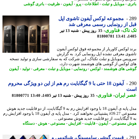
ری
-
موبایل و تبلت
-
اطلاعات
-
پرو
-
آیفون
-
ظرفیت
-
باتری گوشی
2
مجموعه لوکس آیفون تاشوی اپل
 از رونمایی رسمی معرفی شد
ناک
-
فناوری
-
35 روز پیش - شنبه 13 تیر
81800781
1405
د لوکس کاوریار از مجموعه فوق لوکس آیفون
وی معرفی نشده اپل رونمایی کرد. به گزارش
یس موبایل و تبلت تکناک، این شرکت که به سفارشی سازی و تولید نسخه
 لوکس از گوشی های هوشمند شهرت دارد،
ی های هوشمند
-
لوکس
-
رونمایی
-
موبایل و تبلت
-
معرفی
-
تولید
-
آیفون
2
آیفون 18 حتی با 9 گیگابایت رم هم از این دو ویژگی محروم
ت
 ایران
-
فناوری
-
35 روز پیش - شنبه 13 تیر 1405، 13:40
81800771
مدل پایه ی آیفون 18 با وجود افزایش رم به 9 گیگابایت، از دو قابلیت جدید هوش
مصنوعی iOS 27 پشتیبانی نخواهند کرد. - مدل پایه ی آیفون 18 با وجود افزایش رم
ش مصنوعی
-
آیفون
-
قابلیت
-
افزایش
-
مصنوعی
-
هوش
-
دستگاه
2
قیمت گوشی سامسونگ، شیائومی و