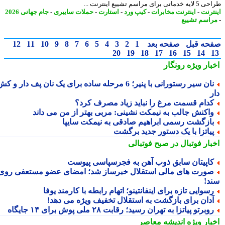
ی برای مراسم تشییع اینترنت ...
ترنت
-
اینترنت مخابرات
-
کیپ ورد
-
استارت
-
حملات سایبری
-
جام جهانی 2026
اسم تشییع
حه قبل
صفحه بعد
1
2
3
4
5
6
7
8
9
10
11
12
20
19
18
17
16
15
14
بار ویژه
رونگار
نان سیر رستورانی با پنیر؛ 6 مرحله ساده برای یک نان پف دار و کش
دام قسمت مرغ را نباید زیاد مصرف کرد؟
اکنش جالب به نیمکت نشینی: مربی بهتر از من می داند
ازگشت رسمی ابراهیم صادقی به نیمکت سایپا
یاتزا با یک دستور جدید برگشت
بار فوتبال در صبح فوتبالی
اپیتان سابق ذوب آهن به فجرسپاسی پیوست
ورت های مالی استقلال خبرساز شد؛ امضای عضو مستعفی روی
د!
سوایی تازه برای اینفانتینو؛ اتهام رابطه با کارمند یوفا
دان برای بازگشت به استقلال تخفیف ویژه می دهد!
وبرتو پیاتزا به تهران رسید؛ رقابت ۲۸ ملی پوش برای ۱۴ جایگاه
بار ویژه
اندیشه معاصر