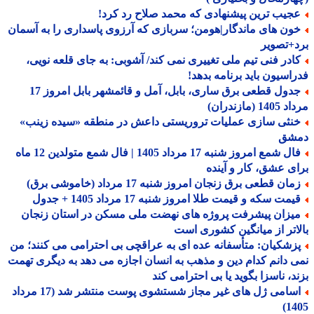
جیب ترین پیشنهادی که محمد صلاح رد کرد!
ون های ماندگار|هومن؛ سربازی که آرزوی پاسداری را به آسمان
+تصویر
ادر فنی تیم ملی تغییری نمی کند/ آشوبی: به جای قلعه نویی،
اسیون باید برنامه بدهد!
جدول قطعی برق ساری، بابل، آمل و قائمشهر بابل امروز 17
1 (مازندران)
نثی سازی عملیات تروریستی داعش در منطقه «سیده زینب»
شق
فال شمع امروز شنبه 17 مرداد 1405 | فال شمع متولدین 12 ماه
ی عشق، کار و آینده
ان قطعی برق زنجان امروز شنبه 17 مرداد (خاموشی برق)
مت سکه و قیمت طلا امروز شنبه 17 مرداد 1405 + جدول
یزان پیشرفت پروژه های نهضت ملی مسکن در استان زنجان
اتر از میانگین کشوری است
زشکیان: متأسفانه عده ای به عراقچی بی احترامی می کنند؛ من
 دانم کدام دین و مذهب به انسان اجازه می دهد به دیگری تهمت
د، ناسزا بگوید یا بی احترامی کند
اسامی ژل های غیر مجاز شستشوی پوست منتشر شد (17 مرداد
14