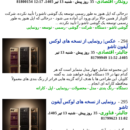
گار
-
اقتصادی
-
35 روز پیش - شنبه 13 تیر 1405، 12:17
81800154
الی که اپل هنوز به طور رسمی توسعه یک گوشی تاشو را تأیید نکرده، شرکت
یار از همین حالا برای ورود آن آماده می شود. - درحالی که اپل هنوز به طور
ی توسعه یک گوشی تاشو را تأیید نکرده، ...
ی تاشو
-
دستگاه
-
شرکت
-
گوشی
-
رسمی
-
توسعه
-
رونمایی
2
عکس| رونمایی از نسخه های لوکس
ون تاشو
بتر
-
اقتصادی
-
35 روز پیش - شنبه 13 تیر
81799949
1405
 مجموعه شامل چهار مدل متمایز است که هر
کدام تنها در 19 دستگاه تولید خواهند شد. به گفته
یار، این طراحی ها با هدف ارائه گزینه هایی فراتر از رنگ بندی های معمولاً
ظه کارانه ای انجام ...
گاه
-
رنگ بندی
-
مدل
-
محصولات
-
رونمایی
-
اپل
-
کارانه
2
رونمایی از نسخه های لوکس آیفون
و
بتر
-
فناوری
-
35 روز پیش - شنبه 13 تیر 1405،
81799623
11