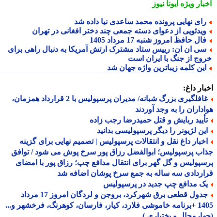
بار ویژه
ایونا نیوز
ای نهایی پرونده محمد ساعدی نیا داده شد
یدئویی از دعوای دسته جمعی چند دختر افغانی در تهران
ال حافظ امروز شنبه 17 مرداد 1405
ی ان ان: رییس ستاد مشترک ارتش آمریکا به دنبال راهی برای
وج از جنگ با ایران است
ین کلمه زیباترین واژه جهان شد
ار داغ:
غافلگیری بزرگ شبانه/ مدیران پرسپولیس با 2 قرارداد همزمان،
داران را به وجد آوردند
أیید ربایش و قتل حمیدرضا رجب زاده
ین لژیونر را دیگر پرسپولیسی بدانید
خبار داغ نقل و انتقالات پرسپولیس | تصمیم نهایی برای گزینه
ب پرسپولیس؛ ابوالفضل رزاق پور سرخ پوش می شود / توافق
پولیس و گل گهر برای انتقال مدافع چپ؛ رزاق پور با امضای
ردادی سه ساله به جمع سرخ پوشان اضافه شد
ک مدافع چپ جدید در پرسپولیس
جدول قطعی برق شهرکرد، بروجن و لردگان امروز 17 مرداد
1405 +برنامه خاموشی فلارد، کیار، فارسان، کوهرنگ، فرخشهر و...
ارمحال و بختیاری )