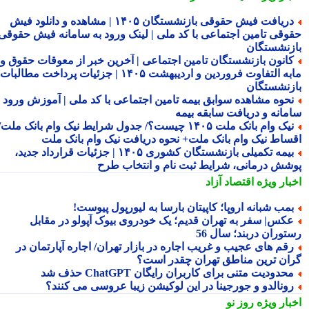
دریافت فیش حقوقی بازنشستگان ۱۴۰۵ | مشاهده و دانلود فیش
وقی تامین اجتماعی با کد ملی | لینک ورود به سامانه فیش حقوقی
زنشستگان
انون بازنشستگان تامین اجتماعی | آخرین خبر از معوقات حقوق و
مابه التفاوت فروردین و اردیبهشت ۱۴۰۵ | جزئیات پرداخت مطالبات
زنشستگان
حوه مشاهده سوابق بیمه تامین اجتماعی با کد ملی | آموزش ورود به
مانه و دریافت سابقه بیمه
نیک وام بانک ملت ۱۴۰۵ چیست؟/ جدول شرایط نیک وام بانک ملت/
ساط نیک وام بانک ملت+ نحوه دریافت نیک وام بانک ملت
بیمه تکمیلی بازنشستگان کشوری ۱۴۰۵ | جزئیات قرارداد جدید،
شش درمانی، شرایط ثبت نام و انتخاب طرح
بار ویژه
اقتصاد آزاد
مب شبانه اروپا؛ کاپیتان بارسا به لیورپول پیوست!
کس| سفر به تهران قدیم؛ یک خودروی بیوک آپولو در مقابل
توران دربند؛ سال 56
قم های عجیب و غریب اجاره در بازار تهران/ اجاره آپارتمان در
ان ترین مناطق تهران چقدر است؟
حدودیت متنی برای کاربران رایگان ChatGPT حذف شد
ونالدو و جورجینا در این لوکیشن زیبا عروسی می کنند؟
بار ویژه
روز نو