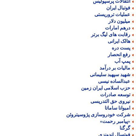
نتقالات پرسپولیس
وتبال ایران
ملیات تروریستی
یلیون دلار
رهم امارات
قابت های لیگ برتر
الک ایرانی
ست دره
فع انحصار
مپ آب
الیات بر درآمد
هید سپهبد سلیمانی
بدالساده نیسی
زب اسلامی ایران زمین
وسعه صادرات
یروی حق التدریسی
مبوانا ساماتا
رکت خودروسازی پژوسیتروئن
پیامبر رحمت»
رگنا
وتسال اندونزی