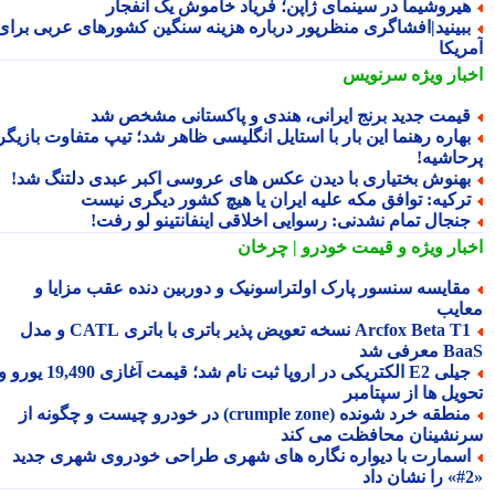
یروشیما در سینمای ژاپن؛ فریاد خاموش یک انفجار
بینید|افشاگری منظرپور درباره هزینه سنگین کشورهای عربی برای
ریکا
بار ویژه
سرنویس
یمت جدید برنج ایرانی، هندی و پاکستانی مشخص شد
هاره رهنما این بار با استایل انگلیسی ظاهر شد؛ تیپ متفاوت بازیگر
حاشیه!
هنوش بختیاری با دیدن عکس های عروسی اکبر عبدی دلتنگ شد!
رکیه: توافق مکه علیه ایران یا هیچ کشور دیگری نیست
نجال تمام نشدنی: رسوایی اخلاقی اینفانتینو لو رفت!
بار ویژه
و قیمت خودرو | چرخان
قایسه سنسور پارک اولتراسونیک و دوربین دنده عقب مزایا و
ایب
Arcfox Beta T1 نسخه تعویض پذیر باتری با باتری CATL و مدل
معرفی شد
جیلی E2 الکتریکی در اروپا ثبت نام شد؛ قیمت آغازی 19,490 یورو و
ویل ها از سپتامبر
منطقه خرد شونده (crumple zone) در خودرو چیست و چگونه از
نشینان محافظت می کند
سمارت با دیواره نگاره های شهری طراحی خودروی شهری جدید