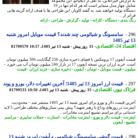
گزارش خبرآنلاین، به نقل از دیجیاتو، این مجموعه
شامل چهار مدل متمایز است که هر کدام تنها در 19
گاه تولید خواهند شد. به گفته کاویار، این طراحی ها با هدف ارائه گزینه هایی
ر از ...
 بندی
-
دستگاه
-
کارانه
-
تولید
-
گزارش
-
طراحی
-
ارائه
2
سامسونگ و شیائومی چند شدند؟ قیمت موبایل امروز شنبه
اد 24
-
اقتصادی
-
35 روز پیش - شنبه 13 تیر 1405، 10:57
81799579
قیمت آیفون 17 پرومکس با فضای ذخیره سازی 256 گیگابایت 366 میلیون تومان
ید ارزان ترین نسخه آیفون 17 در بازار 246 میلیون تومان آب می خورد. -
یون
-
قیمت موبایل
-
تومان
-
آیفون
-
ذخیره سازی
-
خرید ارزان
-
قیمت
2
قیمت ارز امروز 13 تیر 1405؛ آخرین تغییرات دلار، یورو و پوند
اک نیوز
-
اقتصادی
-
35 روز پیش - شنبه 13 تیر 1405، 10:50
81799533
آخرین قیمت دلار و یورو برای امروز شنبه 13 تیر 1405 منتشر شد. - محدودیت
اینترنت در روزهای وداع با رهبر شهید؟ پیش بینی سناریوهای مختلف طراحی 5 لایه
اتی برای مراسم تشییع اینترنت مخابرات ...
ترنت
-
قیمت دلار و یورو
-
اینترنت مخابرات
-
استارت
-
حملات سایبری
-
مراسم
یع
-
آیفون
2
قیمت گوشی سامسونگ، شیائومی و آیفون امروز شنبه 13