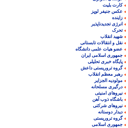
ارت بلیت
کس جنیفر لوپز
اینده
نرژی تجدیدناپذیر
حرک
هید انقلاب
قل و انتقالات تابستانی
ضو هیات علمی دانشگاه
مهوری اسلامی ایران
ایگاه خبری تحلیلی
روه تروریستی داعش
هبر معظم انقلاب
ولودیه الجزایر
رگیری مسلحانه
یروهای امنیتی
اشگاه ذوب آهن
یروهای شرکتی
یدار دوستانه
روه تروریستی
مهوری اسلامی