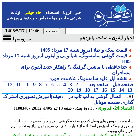
-
-
-
-
خبر
کرونا
استخدام
جام جهانی
اوقات
-
-
-
شرعی
آب و هوا
تماس
ویدئوهای ورزشی
11:46 | 1405/5/17
ار آیفون - صفحه پانزدهم
سرویسها
قیمت سکه و طلا امروز شنبه 17 مرداد 1405
قیمت گوشی سامسونگ، شیائومی و آیفون امروز شنبه 17 مرداد
140
خداحافظی با ماشین گرفتگی؟ راهکار جدید آیفون برای
سافران
نقشه اپل علیه سامسونگ شکست خورد
حه قبل
صفحه بعد
1
2
3
4
5
6
7
8
9
10
11
12
20
19
18
17
16
15
14
2
اتصال گوشی به لپ تاپ در 1 دقیقه|آموزش تصویری اشتراک
ری صفحه موبایل
اد 24
-
فناوری
-
35 روز پیش - شنبه 13 تیر 1405، 20:32
81803407
ه ترین روش های وصل کردن صفحه گوشی اندروید و آیفون به لپ تاپ
دوزی و مک. آموزش استفاده از قابلیت های بی سیم بدون نیاز به نصب نرم
ر های پیچیده. -
راک گذاری
-
گوشی اندروید
-
لپ تاپ
-
آموزش
-
به لپ
-
نرم افزار
-
گوشی