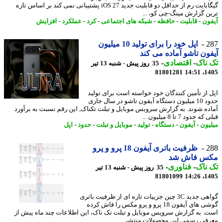
گیگابایت رم از حداقل دو قابلیت جدید iOS 27 پشتیبانی نمی کند بر اساس تازه
ن گزارش مینگ-چی کو، ...
ون
-
قابلیت
-
حافظه
-
شبکه های اجتماعی
-
کرد
-
عملکرد
-
افزایش
2
اپل خود را برای تولید 10 میلیون
ون تاشو آماده می کند
ناک
-
اقتصادی
-
35 روز پیش - شنبه 13 تیر
81801281
1405
 از تأمین کنندگان خود خواسته است برای تولید
حدود 10 میلیون دستگاه آیفون تاشو در سال جاری
ده شوند. به گزارش سرویس موبایل و تبلت تکناک, این رقم نسبت به برآورد
 حدود 7 تا 8 میلیون ...
یون
-
آیفون
-
دستگاه
-
تولید
-
موبایل و تبلت
-
حدود
-
اپل
2
ظرفیت باتری آیفون 18 پرو و پرو
س فاش شد
ناک
-
فناوری
-
35 روز پیش - شنبه 13 تیر
81801099
1405
گواهی جدید 3C چین جزییات تازه ای از ظرفیت باتری
گوشی های آیفون 18 پرو و پرو مکس را فاش کرده
. به گزارش سرویس موبایل و تبلت تک ناک، این اطلاعات چند ماه پیش از
فی رسمی این محصولات منتشر ...