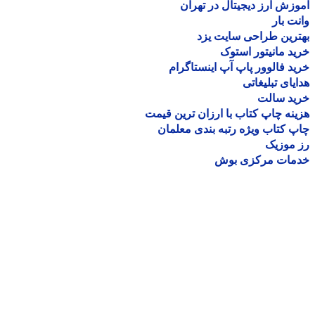
زش ارز دیجیتال در تهران
ت بار
رین طراحی سایت یزد
د مانیتور استوک
د فالوور پاپ آپ اینستاگرام
یای تبلیغاتی
ید سالت
نه چاپ کتاب با ارزان ترین قیمت
 کتاب ویژه رتبه بندی معلمان
موزیک
مات مرکزی بوش