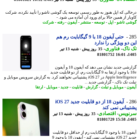
الی که اپل هنوز به طور رسمی توسعه یک گوشی تاشو را تأیید نکرده، شرکت
یار از همین حالا برای ورود آن آماده می شود. -
ی تاشو
-
اپل
-
توسعه
-
منتشر
-
آیفون
-
رفته
-
شرکت
2
حتی آیفون 18 با 9 گیگابایت رم هم
 دو ویژگی را ندارد
ناک
-
فناوری
-
35 روز پیش - شنبه 13 تیر
81801752
1405
گزارشی جدید نشان می دهد که آیفون 18 و آیفون
18e با وجود ارتقا به 9 گیگابایت رم، از دو قابلیت جدید
Apple Intelligence در iOS 27 پشتیبانی نخواهند کرد. به گزارش سرویس موبایل و
ت تک ناک، - گزارشی جدید ...
ون
-
موبایل و تبلت
-
گزارش
-
قابلیت
-
جدید
-
موبایل
-
ارتقا
2
آیفون 18 از دو قابلیت جدید iOS 27
یبانی نمی کند
نویس
-
اقتصادی
-
35 روز پیش - شنبه 13 تیر
81801729
1405
آیفون 18 با وجود 9 گیگابایت رم از حداقل دو قابلیت
جدید iOS 27 پشتیبانی نمی کند - آیفون 18 با وجود 9