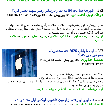
2
فوری/ ساعت اقامه نماز بر پیکر رهبر شهید تغییر کرد؟
اک نیوز
-
اقتصادی
-
35 روز پیش - شنبه 13 تیر 1405، 18:45
81802820
نماز بر پیکر مطهر رهبر شهید انقلاب اسلامی رأس ساعت 8 صبح اقامه خواهد شد.
حدودیت اینترنت در روزهای وداع با رهبر شهید؟ پیش بینی سناریوهای مختلف
ماتی برای مراسم تشییع ...
ترنت
-
اینترنت مخابرات
-
انقلاب اسلامی
-
رهبر
-
استارت
-
شهید
-
حملات
بری
2
اپل تا پایان 2026 چه محصولاتی
رفی می کند؟
نا
-
فناوری
-
35 روز پیش - شنبه 13 تیر 1405،
81802270
17
ا که نسخه هوشمندتر و شخصی تر سیری به
ت بتا عرضه شده، انتظار می رود اپل به تدریج از
ولاتی رونمایی کند که گفته می شود عرضه آنها تا آماده شدن نسخه جدید
 به تعویق افتاده بود. ...
-
رونمایی
-
نسخه
-
جدید
-
انتظار
-
هوشمند
-
عرضه
2
تصاویر لو رفته از آیفون تاشوی لوکس اپل منتشر شد
اد 24
-
فناوری
-
35 روز پیش - شنبه 13 تیر 1405، 16:12
81801821