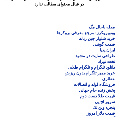
در قبال محتوای مطالب ندارد.
ه باحال مگ
وبروکرز: مرجع معرفی بروکرها
د شلوار جین زنانه
مت گوشی
ان پدیا
احی سایت در مشهد
 نوزاد
لود تلگرام و تلگرام طلایی
د ممبر تلگرام بدون ریزش
اری
شگاه لوله و اتصالات
 زنده جام جهانی
مت طلا دست دوم
ر اچ پی
ره وین تک
ت دلار امروز