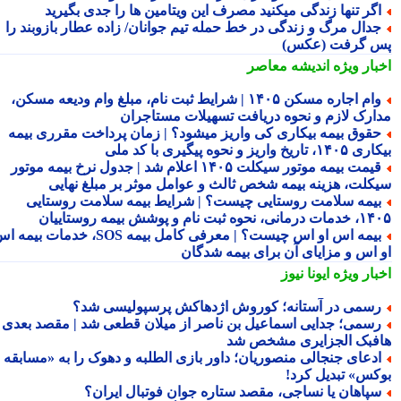
گر تنها زندگی میکنید مصرف این ویتامین ها را جدی بگیرید
دال مرگ و زندگی در خط حمله تیم جوانان/ زاده عطار بازوبند را
 گرفت (عکس)
بار ویژه
اندیشه معاصر
وام اجاره مسکن ۱۴۰۵ | شرایط ثبت نام، مبلغ وام ودیعه مسکن،
ارک لازم و نحوه دریافت تسهیلات مستاجران
قوق بیمه بیکاری کی واریز میشود؟ | زمان پرداخت مقرری بیمه
تاریخ واریز و نحوه پیگیری با کد ملی
قیمت بیمه موتور سیکلت ۱۴۰۵ اعلام شد | جدول نرخ بیمه موتور
کلت، هزینه بیمه شخص ثالث و عوامل موثر بر مبلغ نهایی
یمه سلامت روستایی چیست؟ | شرایط بیمه سلامت روستایی
نحوه ثبت نام و پوشش بیمه روستاییان
بیمه اس او اس چیست؟ | معرفی کامل بیمه SOS، خدمات بیمه اس
 اس و مزایای آن برای بیمه شدگان
بار ویژه
ایونا نیوز
سمی در آستانه؛ کوروش اژدهاکش پرسپولیسی شد؟
سمی؛ جدایی اسماعیل بن ناصر از میلان قطعی شد | مقصد بعدی
فبک الجزایری مشخص شد
دعای جنجالی منصوریان؛ داور بازی الطلبه و دهوک را به «مسابقه
کس» تبدیل کرد!
پاهان یا نساجی، مقصد ستاره جوان فوتبال ایران؟