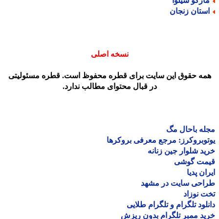
ارکو سیلوا
ستان زنجان
نسخه اصلی
مه حقوق این سایت برای قطره محفوظ است. قطره مسئولیتی
در قبال محتوای مطالب ندارد.
ه باحال مگ
وبروکرز: مرجع معرفی بروکرها
د شلوار جین زنانه
مت گوشی
ان پدیا
احی سایت در مشهد
 نوزاد
لود تلگرام و تلگرام طلایی
د ممبر تلگرام بدون ریزش