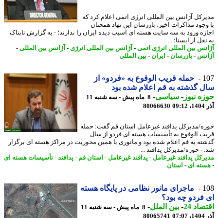
رکل آژانس بین المللی انرژی اتمی اعلام کرد که
وجود مذاکرات اخیر، بازرسان این نهاد همچنان
زه ورود به سه سایت هسته ای آسیب دیده ایران را ندارند؛ - به گزارش تابناک
قل از ایسنا؛ ...
نس بین المللی انرژی اتمی
-
آژانس بین المللی انرژی
-
آژانس بین المللی
-
نس
-
بازرسان
-
ایران
-
بین المللی
1
حمله قریب الوقوع به «فردو» از
 گذشته به قم اعلام شده بود
ه نیوز
-
سیاسی
-
8 ماه پیش - سه شنبه 11
09
80066630
ه/مدیرکل پدافند غیرعامل استان قم گفت: حمله
ب الوقوع به تأسیسات هسته ای فردو از سال
ته به قم اعلام شده بود و مانوری با همین محوریت در مراکز هسته ای برگزار
 - حوزه/مدیرکل پدافند ...
رکل پدافند غیرعامل
-
پدافند غیرعامل
-
استان قم
-
پدافند
-
تأسیسات هسته ای
ته ای
-
استان
1
ماجرای مانور نظامی در پایگاه هسته
فردو چه بود؟
اد 24
-
بین الملل
-
8 ماه پیش - سه شنبه 11
07
80065741