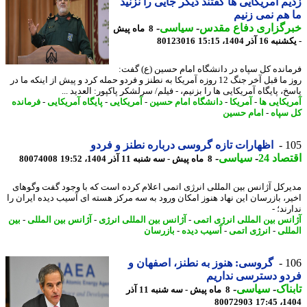
م آمریکایی ها گفتند دیگر جایی را نزنید
هم نمی زنیم
رگزاری دفاع مقدس
-
سیاسی
-
8 ماه پیش
16 آذر 1404، 15:15
80123016
انده کل سپاه در دانشگاه امام حسین (ع) گفت:
روز ما قبل آخر جنگ 12 روزه آمریکا به نطنز و فردو حمله کرد و پیش از اینکه ما در
، پایگاه آمریکایی ها را بزنیم، - فیلم/ سرلشکر پاکپور: العدید ...
یکایی ها
-
آمریکا
-
دانشگاه امام حسین
-
آمریکایی
-
پایگاه آمریکایی
-
فرمانده
سپاه
-
امام حسین
1
اظهارات تازه گروسی درباره نطنز و فردو
اد 24
-
سیاسی
-
8 ماه پیش - سه شنبه 11 آذر 1404، 19:52
80074008
رکل آژانس بین المللی انرژی اتمی اعلام کرده است که با وجود گفت وگوهای
ر، بازرسان این نهاد هنوز امکان ورود به سه مرکز هسته ای آسیب دیده ایران را
ند؛ -
نس بین المللی انرژی اتمی
-
آژانس بین المللی انرژی
-
آژانس بین المللی
-
بین
للی
-
انرژی اتمی
-
آسیب دیده
-
بازرسان
1
گروسی: هنوز به نطنز، اصفهان و
و دسترسی نداریم
ناک
-
سیاسی
-
8 ماه پیش - سه شنبه 11 آذر
80072903
1404