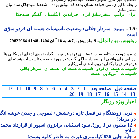
طه با ایران، می خواهد نشان بدهد که موفق بوده، - شفقنا-سیدجلال ساداتیان
ر سابق ...
ان
-
ترامپ
-
سفیر سابق ایران
-
خبرآنلاین
-
انگلستان
-
گفتگو
-
سیدجلال
1
ببینید | سردار جلالی: وضعیت تاسیسات هسته ای فردو سرّی
ت
نویس
-
بین الملل
-
9 ماه پیش - یکشنبه 18 آبان 1404، 01:48
79822964
مورد وضعیت تاسیسات هسته ای فردو فرض را بگذارید روی ادعای آمریکایی ها؛
یابی های واقعی این سردار جلالی گفت: در مورد وضعیت تاسیسات هسته ای
و فرض را بگذارید روی ادعای آمریکایی ...
یسات هسته ای فردو
-
تاسیسات هسته ای
-
هسته ای
-
سردار جلالی
-
یسات
-
آمریکایی
-
هسته
حه قبل
صفحه بعد
1
2
3
4
5
6
7
8
9
10
11
12
20
19
18
17
16
15
14
بار ویژه
رونگار
ربی زودهنگام در فصل تازه درخشش / لیموچی و چیدن خوشه انگور
 مرداد!
12 میلیون در 3 روز؛/ سود استثنایی ترابزون اسپور از قرارداد محمد
اح
به جایی 830 کیلومتری غیرت به خاطر کانیه وست!