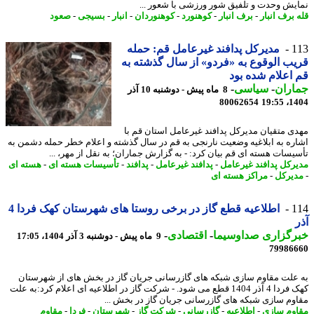
یش وحدت و تلفیق شور ورزشی با شعور ...
برف انبار
-
برف انبار
-
کوهنورد
-
کوهنوردان
-
انبار
-
بسیجی
-
صعود
1
مدیرکل پدافند غیرعامل قم: حمله
ب الوقوع به «فردو» از سال گذشته به
اعلام شده بود
اران
-
سیاسی
-
8 ماه پیش - دوشنبه 10 آذر
80062654
1404
ی متقیان مدیرکل پدافند غیرعامل استان قم با
ره به ابلاغیه وضعیت نارنجی به قم در سال گذشته و اعلام خطر حمله دشمن به
یسات هسته ای قم بیان کرد: - به گزارش جماران؛ به نقل از مهر، ...
رکل پدافند غیرعامل
-
پدافند غیرعامل
-
پدافند
-
تأسیسات هسته ای
-
هسته ای
یرکل
-
مراکز هسته ای
1
اطلاعیه قطع گاز در برخی روستا های شهرستان کهک فردا 4
رگزاری صداوسیما
-
اقتصادی
-
9 ماه پیش - دوشنبه 3 آذر 1404، 17:05
79986
علت مقاوم سازی شبکه های گازرسانی جریان گاز در بخش های از شهرستان
کهک فردا 4 آذر 1404 قطع می شود. - شرکت گاز در اطلاعیه ای اعلام کرد:به علت
وم سازی شبکه های گازرسانی جریان گاز در بخش ...
وم سازی
-
اطلاعیه
-
گازرسانی
-
شرکت گاز
-
شهرستان
-
فردا
-
مقاوم