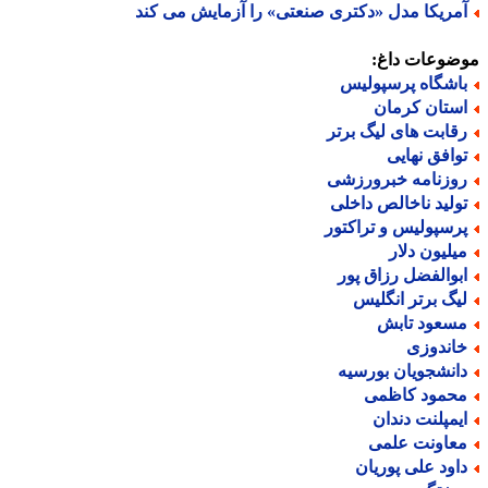
مریکا مدل «دکتری صنعتی» را آزمایش می کند
ضوعات داغ:
اشگاه پرسپولیس
ستان کرمان
قابت های لیگ برتر
وافق نهایی
وزنامه خبرورزشی
ولید ناخالص داخلی
رسپولیس و تراکتور
یلیون دلار
بوالفضل رزاق پور
یگ برتر انگلیس
سعود تابش
اندوزی
انشجویان بورسیه
حمود کاظمی
یمپلنت دندان
عاونت علمی
اود علی پوریان