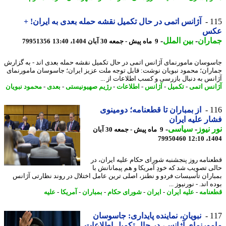
1
آژانس اتمی در حال تکمیل نقشه حمله بعدی به ایران! +
س
اران
-
بین الملل
-
9 ماه پیش - جمعه 30 آبان 1404، 13:40
79951356
وسان مامورنمای آژانس اتمی در حال تکمیل نقشه حمله بعدی اند - به گزارش
ران؛ محمود نبویان نوشت: قابل توجه ملت عزیز ایران؛ جاسوسان مامورنمای
نس به دنبال بازرسی و کسب اطلاعات از ...
نس اتمی
-
تکمیل
-
آژانس
-
اطلاعات
-
رژیم صهیونیستی
-
بعدی
-
محمود نبویان
1
از بمباران تا قطعنامه؛ دومینوی
ر علیه ایران
 نیوز
-
سیاسی
-
9 ماه پیش - جمعه 30 آبان
79950460
1404
نامه روز پنجشنبه شورای حکام علیه ایران، در
ی تصویب شد که خودِ آمریکا و هم پیمانانش با
اران تأسیسات فردو و نطنز، اصلی ترین عامل اختلال در روند نظارتی آژانس
 اند. - نورنیوز ...
نامه
-
علیه ایران
-
ایران
-
شورای حکام
-
بمباران
-
آمریکا
-
علیه
1
نبویان، نماینده پایداری: جاسوسان
ورنمای آژانس، در حال تکمیل اطلاعات