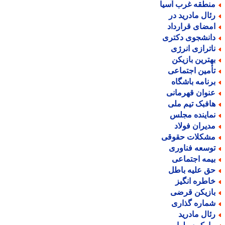
نطقه غرب آسیا
ئال مادرید در
مضای قرارداد
انشجوی دکتری
اترازی انرژی
هترین بازیکن
أمین اجتماعی
رنامه باشگاه
نوان قهرمانی
افبک تیم ملی
ماینده مجلس
دیران فولاد
شکلات حقوقی
وسعه فناوری
یمه اجتماعی
ق علیه باطل
اطره انگیز
ازیکن قرضی
ماره گذاری
ئال مادرید