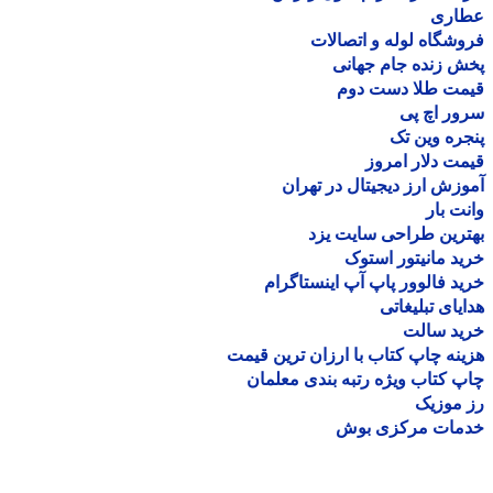
اری
شگاه لوله و اتصالات
 زنده جام جهانی
مت طلا دست دوم
ر اچ پی
ره وین تک
ت دلار امروز
زش ارز دیجیتال در تهران
ت بار
رین طراحی سایت یزد
د مانیتور استوک
د فالوور پاپ آپ اینستاگرام
یای تبلیغاتی
ید سالت
نه چاپ کتاب با ارزان ترین قیمت
 کتاب ویژه رتبه بندی معلمان
موزیک
مات مرکزی بوش