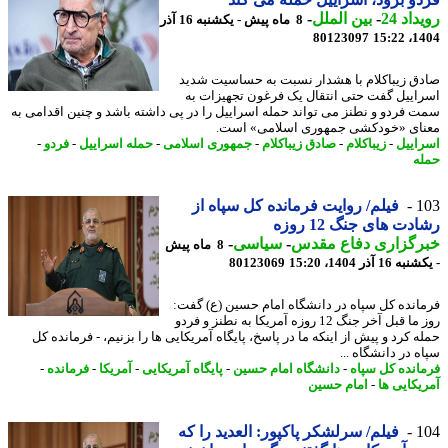
اد 24
-
بین الملل
-
8 ماه پیش - یکشنبه 16 آذر
80123097
1404
ق زیباکلام با هشدار نسبت به حساسیت شدید
اییل گفت حتی انتقال یک فرغون تجهیزات به
 فردو و نطنز می تواند حمله اسراییل را در پی داشته باشد و چنین اقدامی به
ای «خودکشی جمهوری اسلامی» است.
اییل
-
زیباکلام
-
صادق زیباکلام
-
جمهوری اسلامی
-
حمله اسراییل
-
فردو
-
ه
1
فیلم/ روایت فرمانده کل سپاه از
دت های جنگ 12 روزه
رگزاری دفاع مقدس
-
سیاسی
-
8 ماه پیش
16 آذر 1404، 15:20
80123069
انده کل سپاه در دانشگاه امام حسین (ع) گفت:
روز ما قبل آخر جنگ 12 روزه آمریکا به نطنز و فردو
 کرد و پیش از اینکه ما در پاسخ، پایگاه آمریکایی ها را بزنیم، - فرمانده کل
 در دانشگاه ...
انده کل سپاه
-
دانشگاه امام حسین
-
پایگاه آمریکایی
-
آمریکا
-
فرمانده
-
یکایی ها
-
امام حسین
1
فیلم/ سرلشکر پاکپور: العدید را که