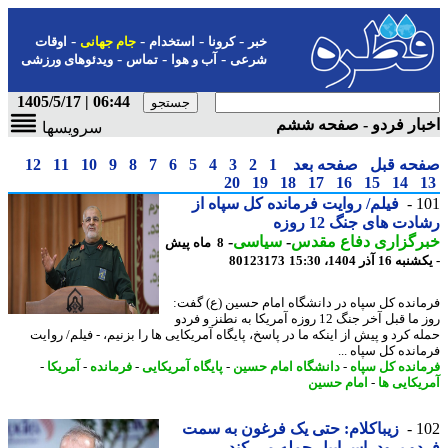
-
-
-
-
خبر
کرونا
استخدام
جام جهانی
اوقات
-
-
-
شرعی
آب و هوا
تماس
ویدئوهای ورزشی
06:44 | 1405/5/17
ار فردو - صفحه ششم
سرویسها
حه قبل
صفحه بعد
1
2
3
4
5
6
7
8
9
10
11
12
20
19
18
17
16
15
14
1
فیلم/ روایت فرمانده کل سپاه از
دت های جنگ 12 روزه
رگزاری دفاع مقدس
-
سیاسی
-
8 ماه پیش
16 آذر 1404، 15:30
80123173
انده کل سپاه در دانشگاه امام حسین (ع) گفت:
روز ما قبل آخر جنگ 12 روزه آمریکا به نطنز و فردو
 کرد و پیش از اینکه ما در پاسخ، پایگاه آمریکایی ها را بزنیم، - فیلم/ روایت
انده کل سپاه ...
انده کل سپاه
-
دانشگاه امام حسین
-
پایگاه آمریکایی
-
فرمانده
-
آمریکا
-
یکایی ها
-
امام حسین
1
زیباکلام: حتی یک فرغون به سمت
و برود، اسراییل حمله می کند