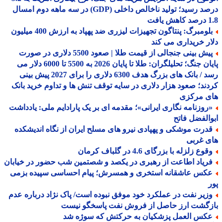
درصد رسید؛ تولید ناخالص داخلی (GDP) در سه ماهه دوم امسال
افت
بلومبرگ: پنتاگون تجهیزات لیزری ضد پهپاد به ارزش 400 میلیون
ر خریداری می کند
پیش بینی جنجالی از قیمت طلا | صعود 5500 دلاری در صورت
پایان جنگ؛ تحلیلگران: طلا تا پایان 2026 به 5500 تا 6000 دلار می
رسد / بانک های بزرگ هدف 6300 دلاری را برای 2027 پیش بینی
ند؛ صعود هزار دلاری در سایه توقف تنش ها و تداوم خرید بانک
ی مرکزی
روزنامه نگاری ایرانی»؛ مقدمه ای بر یک پارادایم ملی: یادداشت
الفضل فاتح
درت موشکی و پهپادی نیرو های مسلح ایران از نگاه اندیشکده
ی غربی
وع زلزله با بزرگای 4.6 در گلباف کرمان
ریاد اطاعت از رهبری در یکصد و شصتمین شب حضور در خیابان
کس عاشقانه استخری و همسرش؛ پیام احساسی سپیده بزمی
زیر نفت در عملکرد خود موفق نبوده است/ پاک نژاد درباره عدم
زگشت ارز حاصل از فروش نفت پاسخگو نیست
کس العمل پزشکیان به حرکتش که سوژه شد