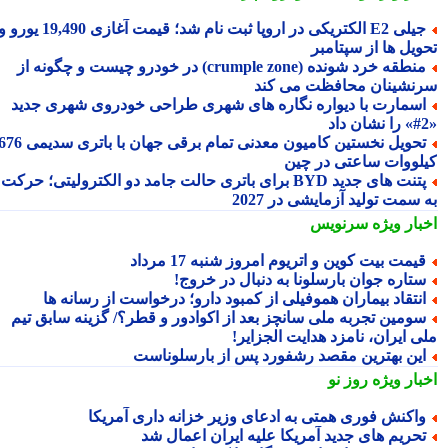
جیلی E2 الکتریکی در اروپا ثبت نام شد؛ قیمت آغازی 19,490 یورو و
ویل ها از سپتامبر
منطقه خرد شونده (crumple zone) در خودرو چیست و چگونه از
نشینان محافظت می کند
سمارت با دیواره نگاره های شهری طراحی خودروی شهری جدید
تحویل نخستین کامیون معدنی تمام برقی جهان با باتری سدیمی 676
لووات ساعتی در چین
پتنت های جدید BYD برای باتری حالت جامد دو الکترولیتی؛ حرکت
سمت تولید آزمایشی در 2027
بار ویژه
سرنویس
یمت بیت کوین و اتریوم امروز شنبه 17 مرداد
تاره جوان بارسلونا به دنبال در خروج!
نتقاد بیماران هموفیلی از کمبود دارو؛ درخواست از رسانه ها
ومین تجربه ملی سانچز بعد از اکوادور و قطر؟/ گزینه سابق تیم
ی ایران، نامزد هدایت الجزایر!
ین بهترین مقصد رشفورد پس از بارسلوناست
بار ویژه
روز نو
اکنش فوری همتی به ادعای وزیر خزانه داری آمریکا
حریم های جدید آمریکا علیه ایران اعمال شد