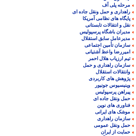
رحله پلی آف
اهداری و حمل ونقل جاده ای
ایگاه های نظامی آمریکا
قل و انتقالات تابستانی
دیران باشگاه پرسپولیس
دیرعامل سابق استقلال
ازمان تأمین اجتماعی
میررضا واعظ آشتیانی
یم ارزیاب هلال احمر
ازمان راهداری و حمل
انتقالات استقلال
ژوهش های کاربردی
ینیسیوس جونیور
یراهن پرسپولیس
مل ونقل جاده ای
ناوری های نوین
وشک های ایرانی
ازمان راهداری
مل ونقل عمومی
مایت از ایران