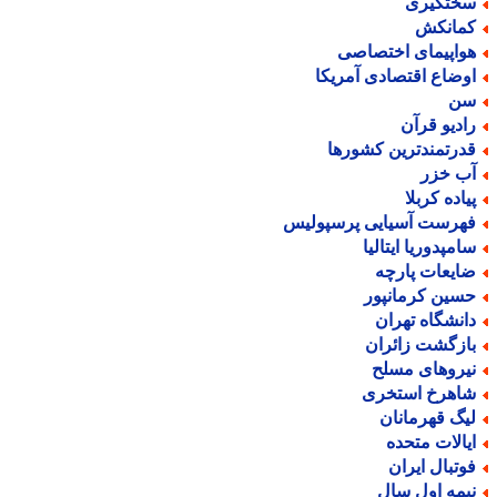
ختگیری
مانکش
واپیمای اختصاصی
وضاع اقتصادی آمریکا
ن
ادیو قرآن
درتمندترین کشورها
ب خزر
یاده کربلا
هرست آسیایی پرسپولیس
امپدوریا ایتالیا
ایعات پارچه
سین کرمانپور
انشگاه تهران
ازگشت زائران
یروهای مسلح
اهرخ استخری
یگ قهرمانان
یالات متحده
وتبال ایران
یمه اول سال