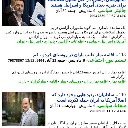
ی ضربه بعدی آمریکا و اسراییل هستند
بتر
-
سیاسی
-
9 ماه پیش - جمعه 30 آبان
79947359
1404
نماینده پایداری می گوید ماموران آژانس در پی
یل اطلاعات برای آمریکا و اسراییل هستند تا ضربه بعدی را به ایران وارد کنند.
گزارش انتخاب، - یک نماینده پایداری می گوید ماموران آژانس ...
یکا و اسراییل
-
نماینده
-
اطلاعات
-
آژانس
-
پایداری
-
اسراییل
-
ایران
1
اقامه نماز طلب باران در روستای فردو - قم
یم نیوز
-
اجتماعی
-
9 ماه پیش - جمعه 23 آبان 1404، 13:15
79878867
اقامه نماز باران امروز جمعه23آبان با حضور نمازگزاران در روستای فردو قم
زار شد -
ه نماز
-
اقامه نماز باران
-
روستای
-
نماز
-
اقامه
-
نمازگزاران
-
باران
1
ساداتیان: تردید هایی وجود دارد که
ا آمریکا به ایران حمله نکرده است
نا
-
سیاسی
-
9 ماه پیش - چهارشنبه 21 آبان
79858956
1404
جلال ساداتیان سفیر سابق ایران در انگلستان در
گو با خبرآنلاین اظهار داشت: «به نظرم ترامپ در