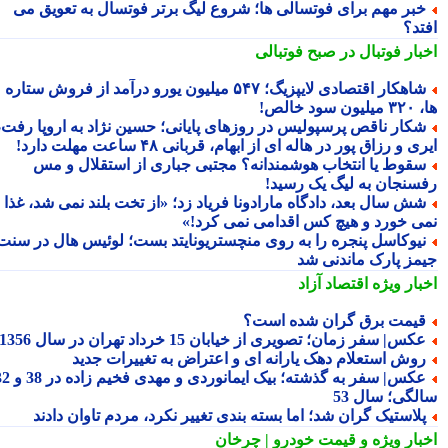
بر مهم برای فوتسالی ها؛ شروع لیگ برتر فوتسال به تعویق می
تد؟
بار فوتبال در صبح فوتبالی
شاهکار اقتصادی لایپزیگ؛ ۵۴۷ میلیون یورو درآمد از فروش ستاره
سود خالص!
کار ناقص پرسپولیس در روزهای پایانی؛ حسین نژاد به اروپا رفت،
ی و رزاق پور در هاله ای از ابهام، قربانی ۴۸ ساعت مهلت دارد!
قوط یا انتخاب هوشمندانه؟ مجتبی جباری از استقلال و مس
سنجان به لیگ یک رسید!
ش سال بعد، دادگاه مارادونا فریاد زد؛ «از تخت بلند نمی شد، غذا
ی خورد و هیچ کس اقدامی نمی کرد!»
یوکاسل پنجره را به روی منچستریونایتد بست؛ لوئیس هال در سنت
مز پارک ماندنی شد
بار ویژه
اقتصاد آزاد
یمت برق گران شده است؟
کس| سفر زمان؛ تصویری از خیابان 15 خرداد تهران در سال 1356
وش استعلام دهک یارانه ای و اعتراض به تغییرات جدید
عکس| سفر به گذشته؛ بیک ایمانوردی و مهدی فخیم زاده در 38 و 32
لگی؛ سال 53
لاستیک گران شد؛ اما بسته بندی تغییر نکرد، مردم تاوان دادند
بار ویژه
و قیمت خودرو | چرخان