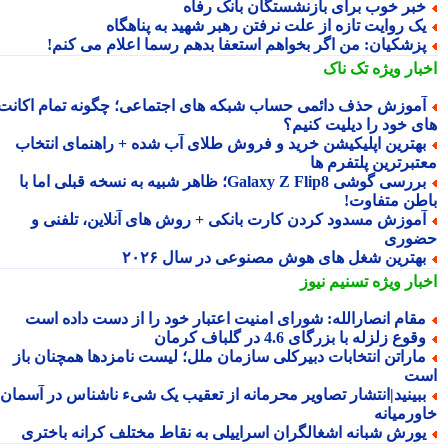
بر خوب برای بازنشستگان بانک رفاه
ک روایت تازه از علت نرفتن رهبر شهید به پناهگاه
زشکیان: من اگر بخواهم استعفا بدهم رسما اعلام می کنم!
بار ویژه
تک ناک
موزش حذف دائمی حساب شبکه های اجتماعی؛ چگونه تمام اکانت
ی خود را دیلیت کنیم؟
هترین اپلیکیشن خرید و فروش طلای آب شده + راهنمای انتخاب
تبرترین پلتفرم ها
بررسی گوشی Galaxy Z Flip8؛ ظاهر شبیه به نسخه قبلی اما با
طن متفاوت!
موزش مسدود کردن کارت بانکی + روش های آنلاین، تلفنی و
وری
هترین شغل های هوش مصنوعی در سال ۲۰۲۶
بار ویژه
تسنیم نیوز
قام انصارالله: شورای امنیت اعتبار خود را از دست داده است
قوع زلزله با بزرگای 4.6 در گلباف کرمان
اراتن انتخابات دبیرکلی سازمان ملل؛ لیست نامزدها همچنان باز
ت
بینید|انتشار تصاویر محرمانه از تعقیب یک شیء ناشناس در آسمان
ورمیانه
ورش شبانه اشغالگران اسراییلی به نقاط مختلف کرانه باختری