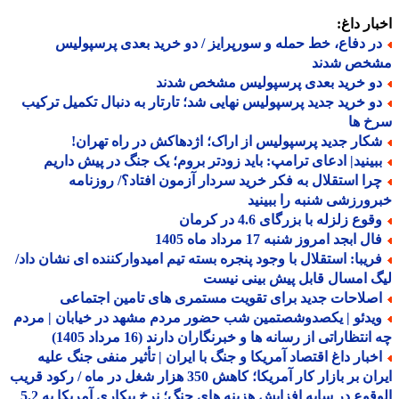
ار داغ:
ر دفاع، خط حمله و سورپرایز / دو خرید بعدی پرسپولیس
خص شدند
و خرید بعدی پرسپولیس مشخص شدند
و خرید جدید پرسپولیس نهایی شد؛ تارتار به دنبال تکمیل ترکیب
خ ها
کار جدید پرسپولیس از اراک؛ اژدهاکش در راه تهران!
بینید| ادعای ترامپ: باید زودتر بروم؛ یک جنگ در پیش داریم
را استقلال به فکر خرید سردار آزمون افتاد؟/ روزنامه
ورزشی شنبه را ببینید
وع زلزله با بزرگای 4.6 در کرمان
ل ابجد امروز شنبه 17 مرداد ماه 1405
ریبا: استقلال با وجود پنجره بسته تیم امیدوارکننده ای نشان داد/
 امسال قابل پیش بینی نیست
صلاحات جدید برای تقویت مستمری های تامین اجتماعی
یدئو | یکصدوشصتمین شب حضور مردم مشهد در خیابان | مردم
نتظاراتی از رسانه ها و خبرنگاران دارند (16 مرداد 1405)
خبار داغ اقتصاد آمریکا و جنگ با ایران | تأثیر منفی جنگ علیه
ایران بر بازار کار آمریکا؛ کاهش 350 هزار شغل در ماه / رکود قریب
الوقوع در سایه افزایش هزینه های جنگ؛ نرخ بیکاری آمریکا به 5.2