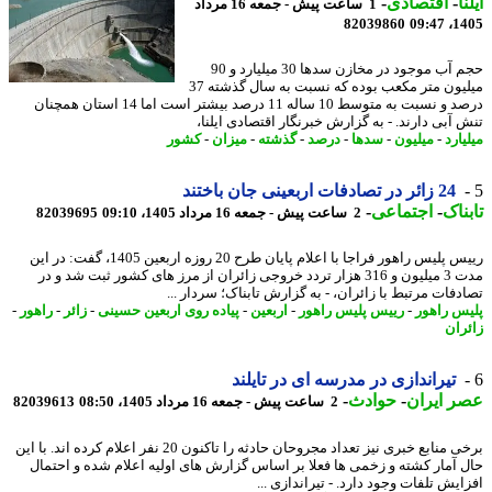
ا
-
اقتصادی
-
1 ساعت پیش - جمعه 16 مرداد
82039860
1405
حجم آب موجود در مخازن سدها 30 میلیارد و 90
میلیون متر مکعب بوده که نسبت به سال گذشته 37
درصد و نسبت به متوسط 10 ساله 11 درصد بیشتر است اما 14 استان همچنان
 آبی دارند. - به گزارش خبرنگار اقتصادی ایلنا،
ارد
-
میلیون
-
سدها
-
درصد
-
گذشته
-
میزان
-
کشور
24 زائر در تصادفات اربعینی جان باختند
ناک
-
اجتماعی
-
2 ساعت پیش - جمعه 16 مرداد 1405، 09:10
82039695
رییس پلیس راهور فراجا با اعلام پایان طرح 20 روزه اربعین 1405، گفت: در این
مدت 3 میلیون و 316 هزار تردد خروجی زائران از مرز های کشور ثبت شد و در
دفات مرتبط با زائران، - به گزارش تابناک؛ سردار ...
س راهور
-
رییس پلیس راهور
-
اربعین
-
پیاده روی اربعین حسینی
-
زائر
-
راهور
-
ران
تیراندازی در مدرسه ای در تایلند
 ایران
-
حوادث
-
2 ساعت پیش - جمعه 16 مرداد 1405، 08:50
82039613
برخی منابع خبری نیز تعداد مجروحان حادثه را تاکنون 20 نفر اعلام کرده اند. با این
 آمار کشته و زخمی ها فعلا بر اساس گزارش های اولیه اعلام شده و احتمال
یش تلفات وجود دارد. - تیراندازی ...