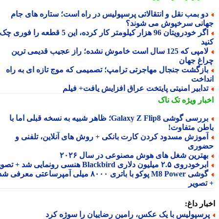
و بمب نقل و انتقالاتی پرسپولیس در راه است؛ ستاره های جام
انی سرخپوش می شوند؟
اگر خودرویتان 96 هزار کیلومتر کار کرده، این 5 قطعه را فوری چک
ید
لامپی که 125 سال است خاموش نشده؛ راز عجیب قدیمی ترین
اغ جهان
ازگشت جنجال مهاجرتی ترامپ؛ تصمیمی که موج تازه ای به راه
داخت
دابیر امنیتی پایتخت عراق افزایش یافت+ فیلم
بار ویژه
تک ناک
بررسی گوشی Galaxy Z Flip8؛ ظاهر شبیه به نسخه قبلی اما با
طن متفاوت!
موزش مسدود کردن کارت بانکی + روش های آنلاین، تلفنی و
وری
هترین شغل های هوش مصنوعی در سال ۲۰۲۶
رخودروی ۲.۵ میلیون دلاری Blackbird هنسی رونمایی شد + تصویر
گوشی M8 Power پوکو با باتری ۸۰۰۰ میلی آمپرساعتی معرفی شد
تصویر
ار داغ:
رسپولیس با یک عکس، رامین رضاییان را سوژه کرد