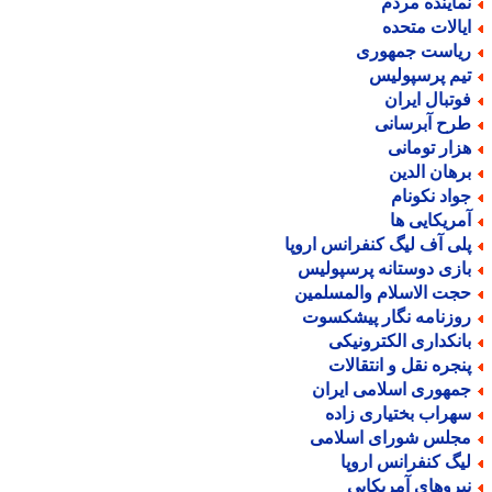
ماینده مردم
یالات متحده
یاست جمهوری
یم پرسپولیس
وتبال ایران
رح آبرسانی
زار تومانی
رهان الدین
واد نکونام
مریکایی ها
لی آف لیگ کنفرانس اروپا
ازی دوستانه پرسپولیس
جت الاسلام والمسلمین
وزنامه نگار پیشکسوت
انکداری الکترونیکی
نجره نقل و انتقالات
مهوری اسلامی ایران
هراب بختیاری زاده
جلس شورای اسلامی
یگ کنفرانس اروپا
یروهای آمریکایی