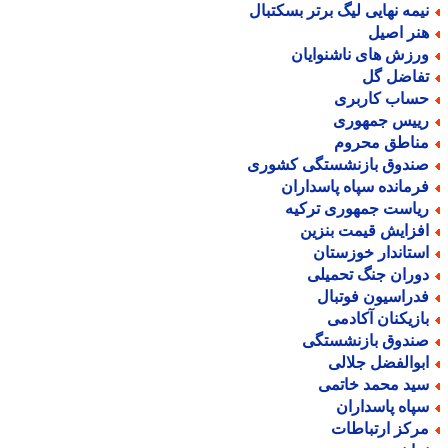
یمه نهایی لیگ برتر بسکتبال
نر اصیل
رزش های ناشنوایان
فاضل گل
ساب کاربری
ییس جمهوری
ناطق محروم
ندوق بازنشستگی کشوری
رمانده سپاه پاسداران
یاست جمهوری ترکیه
فزایش قیمت بنزین
ستاندار خوزستان
وران جنگ تحمیلی
دراسیون فوتبال
ازیکنان آکادمی
ندوق بازنشستگی
بوالفضل جلالی
ید محمد خاتمی
پاه پاسداران
رکز ارتباطات