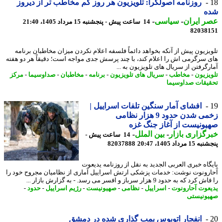
روزنامه اصولگرا: تلویزیون هر روز کم مخاطب تر از دیروز
ه
 ایران
-
سیاسی
-
14 ساعت پیش - پنجشنبه 15 مرداد 1405، 21:40
82038
یزیون پیش از آنکه بخواهد دائماً فلسفه اعلام نکردن میزان مخاطبان برنامه
 سرگرمی اش را اعلام کند، با چند پرسش جدی مواجه است؛ دقیقاً هر دو هفته
رگرفتن از سریال های تلویزیون به ...
یزیون
-
مخاطب
-
سریال های تلویزیون
-
برنامه
-
مخاطبان
-
صداوسیما
-
مرکز
یقات صداوسیما
افشای آمار سنگین تلفات اسراییل |
زخمی شدن حدود 9 هزار نظامی
ونیست از آغاز جنگ غزه
گزاری بازار
-
بین الملل
-
14 ساعت پیش -
 مرداد 1405، 20:47
82037888
گاه خبری العربی الجدید به نقل از روزنامه یدیعوت
رونوت نوشت: خدمات پزشکی ارتش اسراییل آماری از نظامیان مجروح خود را
 که به حدود 9 هزار سرباز و افسر می رسد. - به گزارش بازار ...
عوت آحارونوت
-
اسراییل
-
نظامی
-
صهیونیست
-
رژیم اسراییل
-
حدود
-
ونیستی
انفجار اتوبوس بمب گذاری شده در دمشق