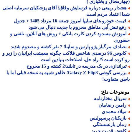
ارمحال و بختیاری )
شدار ربیعی درباره فرسایش وفاق؛ آقای پزشکیان سرمایه اصلی
 اعتماد مردم است
مت خودرو های سایپا امروز جمعه 16 مرداد 1405 + جدول
فع تنش آبی مناطق محروم با جدیت دنبال می شود
موزش مسدود کردن کارت بانکی + روش های آنلاین، تلفنی و
وری
ادف مرگبار پژو پارس و ساینا؛ 7 نفر کشته و مصدوم شدند
کابوس 96 درصدی شاخص فلاکت چگونه معیشت ایرانیان را زیر و
کرده است؟/ راه حل، اصلاحات بنیادین است
راندازی در یک مدرسه در تایلند/2 کشته و 15 مجروح
بررسی گوشی Galaxy Z Flip8؛ ظاهر شبیه به نسخه قبلی اما با
ن متفاوت!
ضوعات داغ:
ریال مختارنامه
امین رضاییان
یلاد محمدی
ازیکنان پرسپولیس
مان بازنشستگی
اهش قدرت خرید