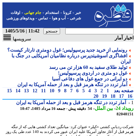
-
-
-
-
خبر
کرونا
استخدام
جام جهانی
اوقات
-
-
-
شرعی
آب و هوا
تماس
ویدئوهای ورزشی
11:42 | 1405/5/16
ار آمار
سرویسها
رونمایی از خرید جدید پرسپولیس؛ غول دومتری تارتار کیست؟
افشاگری آسوشیتدپرس درباره نظامیان آمریکایی در جنگ با
یران
تولید طلای سفید به 60 هزار تن می رسد
غول دو متری در اردوی پرسپولیس!
دو ایرانی در جمع غول های دفاعی آسیا
آمار تردد در تنگه هرمز قبل و بعد از حمله آمریکا به ایران
حه بعد
1
2
3
4
5
6
7
8
9
10
11
12
13
14
15
20
19
18
17
آمار تردد در تنگه هرمز قبل و بعد از حمله آمریکا به ایران
اد 24
-
بین الملل
-
54 دقیقه پیش - جمعه 16 مرداد 1405، 10:47
82040
ت ردیابی کشتی «کپلر» عنوان کرد: میانگین تعداد کشتی هایی که از تنگه
هرمز قبل از آغاز تجاوز آمریکا علیه ایران عبور می کردند به 140 عدد طی یک روز