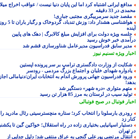
دافع ایرانی اشتباه کرد اما این پایان دنیا نیست / عواقب اخراج میلاد
ی در 33 دقیقه
قصد جدید سرمربیگری مجتبی جباری!
هواشناسی هشدار داد: وزش تندباد، گردوخاک و رگبار باران تا 5 روز
ده
لسه ویژه دولت برای افزایش مبلغ کالابرگ | دهک های پایین
آمدی خبر خوش رسید
دیر سابق فدراسیون مدیرعامل شناورسازی قشم شد
بار ویژه
تسنیم نیوز
کایت از وزارت دادگستری ترامپ بر سر پرونده اپستین
ادواره شهدای خلبان و اجتماع بزرگ مردمی - رودسر
رود فدراسیون جهانی پرورش اندام به انتخابات ایران/دنیامالی اجازه
هد!
تهم متواری «دره شهر» دستگیر شد
ولید سیب در لرستان به مرز 85 هزار تن رسید
بار فوتبال در صبح فوتبالی
ودری بارسلونا را انتخاب کرد؛ ستاره منچسترسیتی رئال مادرید را
ر زد
ستیار اسپانیایی بختیاری زاده در راه استقلال؛ خواکین گین تا یکشنبه
 تهران
نتقال مرتضی پورعلی گنجی به عراق منتفی شد؛ دلیل جدایی از