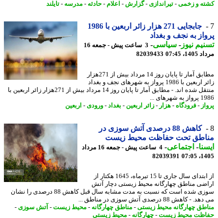
ه و زخمی
-
تیراندازی
-
گزارش
-
اعلام
-
حادثه
-
مدرسه
-
تایلند
جابجایی 271 هزار زائر اربعین با 1986
از به نجف و بغداد
یم نیوز
-
سیاسی
-
3 ساعت پیش - جمعه 16
1، 07:45
82039433
مطابق آمار تا پایان روز 14 مرداد بیش از 271هزار
زائر اربعین با 1986 پرواز به شهرهای نجف و بغداد
منتقل شده اند. - مطابق آمار تا پایان روز 14 مرداد بیش از 271هزار زائر اربعین با
شهرهای ...
از
-
فرودگاه
-
هزار
-
زائر اربعین
-
بغداد
-
ورودی
-
اربعین
کاهش 88 درصدی آتش سوزی در
اطق تحت حفاظت محیط زیست
نا
-
اجتماعی
-
4 ساعت پیش - جمعه 16 مرداد
82039391
1405
از ابتدای سال جاری تا 15 تیرماه، 1645 هکتار از
ضی مناطق چهارگانه محیط زیستی دچار آتش
سوزی شده است که نسبت به مدت مشابه سال قبل کاهش 88 درصدی را نشان
- کاهش 88 درصدی آتش سوزی در مناطق ...
طق چهارگانه محیط زیستی
-
مناطق چهارگانه
-
محیط زیست
-
آتش سوزی
-
ظت محیط زیست
-
چهارگانه
-
محیط زیستی