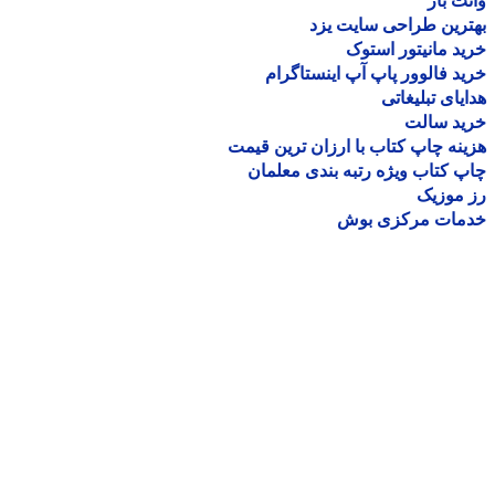
ت بار
رین طراحی سایت یزد
د مانیتور استوک
د فالوور پاپ آپ اینستاگرام
یای تبلیغاتی
ید سالت
نه چاپ کتاب با ارزان ترین قیمت
 کتاب ویژه رتبه بندی معلمان
موزیک
مات مرکزی بوش