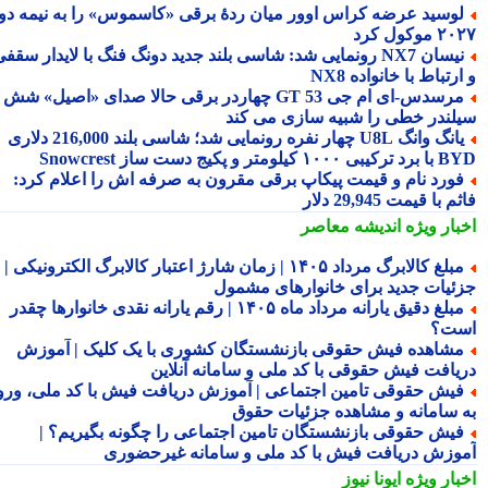
وسید عرضه کراس اوور میان ردهٔ برقی «کاسموس» را به نیمه دوم
وکول کرد
نیسان NX7 رونمایی شد: شاسی بلند جدید دونگ فنگ با لایدار سقفی
رتباط با خانواده NX8
مرسدس‑ای ام جی GT 53 چهاردر برقی حالا صدای «اصیل» شش
لندر خطی را شبیه سازی می کند
یانگ وانگ U8L چهار نفره رونمایی شد؛ شاسی بلند 216,000 دلاری
۱ کیلومتر و پکیج دست ساز Snowcrest
ورد نام و قیمت پیکاپ برقی مقرون به صرفه اش را اعلام کرد:
 با قیمت 29,945 دلار
بار ویژه
اندیشه معاصر
مبلغ کالابرگ مرداد ۱۴۰۵ | زمان شارژ اعتبار کالابرگ الکترونیکی |
ئیات جدید برای خانوارهای مشمول
مبلغ دقیق یارانه مرداد ماه ۱۴۰۵ | رقم یارانه نقدی خانوارها چقدر
ت؟
شاهده فیش حقوقی بازنشستگان کشوری با یک کلیک | آموزش
یافت فیش حقوقی با کد ملی و سامانه آنلاین
یش حقوقی تامین اجتماعی | آموزش دریافت فیش با کد ملی، ورود
 سامانه و مشاهده جزئیات حقوق
یش حقوقی بازنشستگان تامین اجتماعی را چگونه بگیریم؟ |
وزش دریافت فیش با کد ملی و سامانه غیرحضوری
بار ویژه
ایونا نیوز