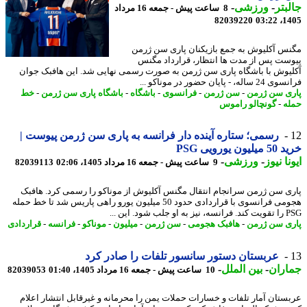
بتر
-
ورزشی
-
8 ساعت پیش - جمعه 16 مرداد
82039220
1405
س آکلیوش به جمع بازیکنان پاری سن ژرمن
ست پس از مدت ها انتظار، قرارداد مگنس
یوش با باشگاه پاری سن ژرمن به صورت رسمی نهایی شد. این هافبک جوان
له، - پایان حضور در موناکو ...
ی سن ژرمن
-
سن ژرمن
-
فرانسوی
-
باشگاه
-
باشگاه پاری سن ژرمن
-
خط
ه
-
گونچالو راموس
رسمی؛ ستاره آینده دار فرانسه به پاری سن ژرمن پیوست |
ون یورویی PSG
نا نیوز
-
ورزشی
-
9 ساعت پیش - جمعه 16 مرداد 1405، 02:06
82039113
ی سن ژرمن سرانجام انتقال مگنس آکلیوش از موناکو را رسمی کرد. هافبک
هجومی فرانسوی با قراردادی حدود 50 میلیون یورو راهی پاریس شد تا خط حمله
لب شود. این ...
ی سن ژرمن
-
هافبک هجومی
-
سن ژرمن
-
میلیون
-
موناکو
-
فرانسه
-
قراردادی
عربستان دستور سانسور تلفات را صادر کرد
اران
-
بین الملل
-
10 ساعت پیش - جمعه 16 مرداد 1405، 01:40
82039053
ستان آمار تلفات و خسارات حملات یمن را محرمانه و غیرقابل انتشار اعلام