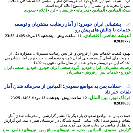
. - شبکه المیادین فاش کرد که عربستان آمار و اسامی کشته شدگان حملات
 را محرمانه و انتشار آن را ممنوع اعلام کرده است.
ه المیادین
-
المیادین
-
محرمانه
-
عربستان
-
کرد
-
اعلام
-
سعودی
پشتیبانی ایران خودرو؛ از آمار رضایت مشتریان و توسعه
ات تا چالش های پیش رو
یشه معاصر
-
اقتصادی
-
11 ساعت پیش - پنجشنبه 15 مرداد 1405، 23:53
82038
ود کیفیت خدمات پس از فروش و افزایش رضایت مشتریان، همواره یکی از
ویت های اصلی گروه صنعتی ایران خودرو بوده است. جدیدترین آمار نشان می
 که این خودروساز موفق شده در سال مالی منتهی به 1402،
یت مشتریان
-
ایران خودرو
-
گروه صنعتی ایران خودرو
-
خودرو
-
صنعتی ایران
رو
-
خدمات پس از فروش
-
مشتریان
حملات یمن به مواضع سعودی؛ المیادین از محرمانه شدن آمار
ات خبر داد
اک نیوز
-
بین الملل
-
12 ساعت پیش - پنجشنبه 15 مرداد 1405، 23:25
82038
ات یمن به مواضع سعودی بار دیگر با انتشار گزارشی از محرمانه شدن آمار
ات و ممنوعیت اعلام اسامی کشته شدگان در عربستان همراه شد. این گزارش
نقل از منابعی در دولت صنعا می گوید هدف ...
رش
-
سعودی
-
المیادین
-
محرمانه
-
نیروهای مسلح یمن
-
نیروهای نظامی
-
منبع