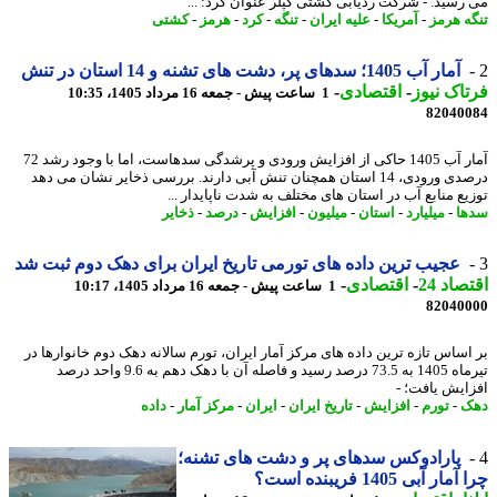
رسید. - شرکت ردیابی کشتی کپلر عنوان کرد: ...
ه هرمز
-
آمریکا
-
علیه ایران
-
تنگه
-
کرد
-
هرمز
-
کشتی
آمار آب 1405؛ سدهای پر، دشت های تشنه و 14 استان در تنش
اک نیوز
-
اقتصادی
-
1 ساعت پیش - جمعه 16 مرداد 1405، 10:35
82040
آمار آب 1405 حاکی از افزایش ورودی و پرشدگی سدهاست، اما با وجود رشد 72
درصدی ورودی، 14 استان همچنان تنش آبی دارند. بررسی ذخایر نشان می دهد
یع منابع آب در استان های مختلف به شدت ناپایدار ...
ا
-
میلیارد
-
استان
-
میلیون
-
افزایش
-
درصد
-
ذخایر
عجیب ترین داده های تورمی تاریخ ایران برای دهک دوم ثبت شد
اد 24
-
اقتصادی
-
1 ساعت پیش - جمعه 16 مرداد 1405، 10:17
82040
اساس تازه ترین داده های مرکز آمار ایران، تورم سالانه دهک دوم خانوارها در
تیرماه 1405 به 73.5 درصد رسید و فاصله آن با دهک دهم به 9.6 واحد درصد
ایش یافت؛ -
ک
-
تورم
-
افزایش
-
تاریخ ایران
-
ایران
-
مرکز آمار
-
داده
پارادوکس سدهای پر و دشت های تشنه؛
ار آبی 1405 فریبنده است؟