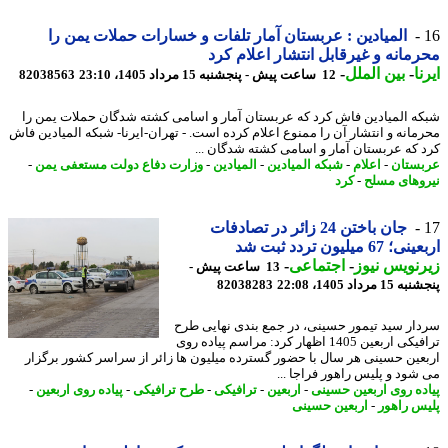
المیادین : عربستان آمار تلفات و خسارات حملات یمن را
مانه و غیرقابل انتشار اعلام کرد
ا
-
بین الملل
-
12 ساعت پیش - پنجشنبه 15 مرداد 1405، 23:10
82038563
ه المیادین فاش کرد که عربستان آمار و اسامی کشته شدگان حملات یمن را
مانه و انتشار آن را ممنوع اعلام کرده است. - تهران-ایرنا- شبکه المیادین فاش
 که عربستان آمار و اسامی کشته شدگان ...
ستان
-
اعلام
-
شبکه المیادین
-
المیادین
-
وزارت دفاع دولت مستعفی یمن
-
وهای مسلح
-
کرد
جان باختن 24 زائر در تصادفات
67 میلیون تردد ثبت شد
نویس نیوز
-
اجتماعی
-
13 ساعت پیش -
 مرداد 1405، 22:08
82038283
ار سید تیمور حسینی، در جمع بندی نهایی طرح
ترافیکی اربعین 1405 اظهار کرد: مراسم پیاده روی
عین حسینی هر سال با حضور گسترده میلیون ها زائر از سراسر کشور برگزار
شود و پلیس راهور فراجا ...
ده روی اربعین حسینی
-
اربعین
-
ترافیکی
-
طرح ترافیکی
-
پیاده روی اربعین
-
س راهور
-
اربعین حسینی