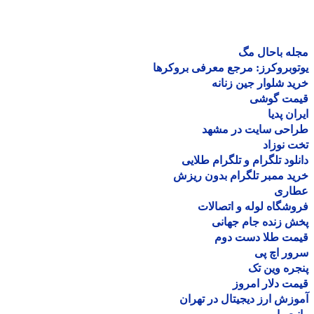
ه باحال مگ
وبروکرز: مرجع معرفی بروکرها
د شلوار جین زنانه
مت گوشی
ان پدیا
احی سایت در مشهد
 نوزاد
لود تلگرام و تلگرام طلایی
د ممبر تلگرام بدون ریزش
اری
شگاه لوله و اتصالات
 زنده جام جهانی
مت طلا دست دوم
ر اچ پی
ره وین تک
ت دلار امروز
زش ارز دیجیتال در تهران