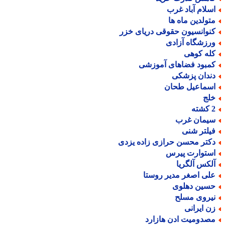
سلام آباد غرب
تولدین ماه ها
نوانسیون حقوقی دریای خزر
رزشگاه آزادی
له کوهی
مبود فضاهای آموزشی
ندان پزشکی
سماعیل طحان
لج
ته
یمان غرب
یلتر شنی
کتر محسن حرازی زاده یزدی
ستوارت پیرس
لکس آلگریا
لی اصغر مدیر روستا
سین دهلوی
یروی مسلح
ن ایرانی
صدومیت ادن هازارد