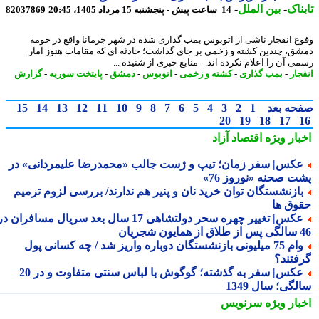
ناک
-
بین الملل
-
14 ساعت پیش - پنجشنبه 15 مرداد 1405، 20:45
82037869
ع انفجار ناشی از اتوبوس بمب گذاری شده در شهر جرمانا واقع در حومه
ق، چندین کشته و زخمی بر جای گذاشت؛ حادثه ای که مقامات هنوز آمار
 آن را اعلام نکرده اند. - منابع خبری از شنیده ...
جار
-
بمب گذاری
-
کشته و زخمی
-
اتوبوس
-
دمشق
-
پایتخت سوریه
-
گزارش
حه بعد
1
2
3
4
5
6
7
8
9
10
11
12
13
14
15
20
19
18
17
بار ویژه
اقتصاد آزاد
کس| سفر زمان؛ تیپ و ژست جالب «محمدرضا علیمردانی» در
ت صحنه «نوروز 76»
ازنشستگان توان خرید نان و پنیر هم ندارند/ بررسی لزوم ترمیم
وق ها
عکس| تغییر چهره سحر دولتشاهی 17 سال بعد سریال مسافران در
شجریان
وام 75 میلیونی بازنشستگان دوباره واریز شد / چه کسانی پول
فتند؟
عکس| سفر به گذشته؛ گوگوش با لباس سنتی متفاوت و در 20
گی؛ سال 1349
بار ویژه
سرنویس