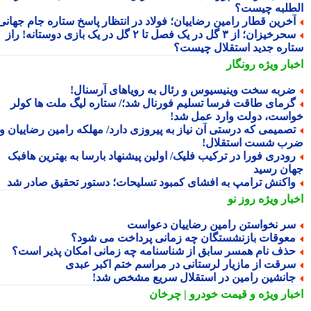
طلبه چیست؟
خرین قطار رامین رضاییان؛ فولاد در انتظار پاسخ ستاره جام جهانی
سحرخیزان؛ از ۳ گل در یک فصل تا ۲ گل در یک بازی دوستانه! راز
اره جدید استقلال چیست؟
بار ویژه
رونگار
ربه سخت وینیسیوس و رئال به رویاهای آرسنال!
رمای طاقت فرسا تسلیم فورنال شد؛/ ستاره لیگ ملت ها کولر
است، دولت وارد عمل شد!
صمیمی که درستی آن نیاز به پیروزی دارد/ مهلکه رامین رضاییان و
ب شست استقلال!
ودری فورا در ترکیب فلیک/ اولین پیشنهاد بارسا به بهترین هافبک
ان رسید
اکنش ترامپ به افشای کمبود تسلیحات؛ دستور تحقیق صادر شد
بار ویژه
روز نو
ر نخواستن رامین رضاییان دعواست
عوقات بازنشستگان چه زمانی پرداخت می شود؟
ذف نام همسر سابق از شناسنامه چه زمانی امکان پذیر است؟
رقت از مازیار لرستانی در مراسم ختم اکبر عبدی
انشین رامین در استقلال سریع مشخص شد!
بار ویژه
و قیمت خودرو | چرخان