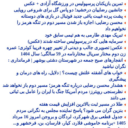
مرین بازیکنان پرسپولیس در ورزشگاه آزادی + عکس
انشین رضاییان درخشید؛ دو پاس گل برای شروعی رویایی
شت پرده غیبت یاغی جدید فوتبال در بازی های دوستانه
حسن رضایی: اجازه باز شدن مسیر دوم در تنگه هرمز را
اهیم داد
بریک مهدی طارمی به هم تیمی سابق خود
رمایه هایی که در پرسپولیس ساخته شدند (عکس)
کس| تصویری جالب و دیدنی از تغییر چهره فریبا کوثری؛ عمره
وم مختار سریال مختارنامه در 59 سالگی؛ سال 1404
نفجارهای صبح جمعه در شهرستان دشتی بوشهر | فرمانداری :
ان نباشید
واب های آشفته علتش چیست؟ | دلایل، راه های درمان و
شگیری
شدار محسن رضایی درباره تنگه هرمز؛ مسیر دوم باز نخواهد شد
ظرسنجی رویترز: مردم آمریکا جنگ با ایران را عامل بی ثباتی
دانند
لا در مسیر ثبت بالاترین افزایش قیمت هفته
نزین گران می شود؟ پاسخ نماینده مجلس به نگرانی مردم
جدول قطعی برق شهرکرد، لردگان و بروجن امروز 16 مرداد
1405 +برنامه خاموشی فلارد، کیار، فارسان، بن، فرخشهر و...