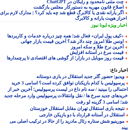
ت متنی نامحدود و رایگان در ChatGPT
صلاح قانون مهریه به دستورکار مجلس بازگشت
گر یارانه نقدی یا کالابرگ قطع شد چه باید کرد؟ | مدارک لازم برای
راز هویت یارانه و کالابرگ
بار ویژه
ایونا نیوز
کیف پول ایران» فعال شد؛ همه چیز درباره خدمات و کاربردها
ونس طلا امروز چند دلار شد؟ آخرین قیمت بازار جهانی
خرین نرخ طلا و سکه امروز
یمت مرغ در آستانه افزایش
یمت روز موبایل در بازار؛ از گوشی های اقتصادی تا پرچمدارها
ار داغ:
یدیو| حضور گلر جدید استقلال در بازی دوستانه
پرسپولیس با کدام بازیکنان توافق کرده است؟ اسامی 3 خرید
مالی را ببینید / سه نام داغ در لیست پرسپولیس؛ آخرین خبر از
دهای جدید سرخ ها / نقل وانتقالات پرسپولیس وارد مرحله جدید
سامی 3 گزینه لو رفت
تیجه بازی استقلال تهران مقابل استقلال خوزستان
ستقلال در آستانه قرارداد با دو بازیکن خارجی
ورینیو شش ستاره رئال مادرید را از حالا در ترکیب اصلی می
د