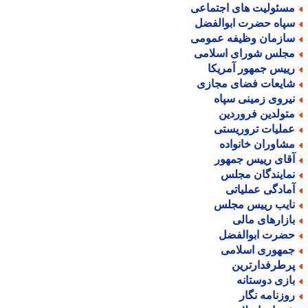
سئولیت های اجتماعی
پاه حضرت ابوالفضل
ازمان وظیفه عمومی
جلس شورای اسلامی
ییس جمهور آمریکا
ایعات فضای مجازی
یروی زمینی سپاه
تولدین فروردین
ملیات تروریستی
شاوران خانواده
قای رییس جمهور
مایندگان مجلس
مادگی عملیاتی
ایب رییس مجلس
ازارهای مالی
ضرت ابوالفضل
مهوری اسلامی
رطرفدارترین
ازی دوستانه
وزنامه نگار