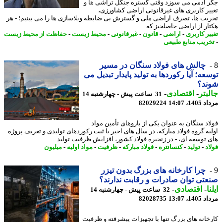
 آدمی می سوزد وقتی گستره جنگل تراشی ها و
یر کاربری های غیرقانونی اراضی کشاورزی،
یب ها، تصرف اراضی ملی و گسترش بی ضابطه ویلاسازی ها را می بینیم؛ - هر
ار از اراضی حاصلخیز که ...
یر کاربری
-
اراضی
-
قانون
-
غیرقانونی
-
محیط زیست
-
حفاظت از محیط زیست
ریب منابع طبیعی
چالش های فولاد سنگان در مسیر
عه؛ آیا رکوردها به تولید پایدار تبدیل می
ند؟
بتر
-
اقتصادی
-
31 ساعت پیش - چهارشنبه 14
1، 14:07
82029224
اد سنگان به عنوان یکی از بازوهای تأمین مواد
یه گروه فولاد مبارکه، در سال های اخیر با ثبت رکوردهای تولیدی و تعریف پروژه
 توسعه ای، - در زنجیره فولاد کشور، افزایش ظرفیت تولید ...
د
-
تولید
-
کنسانتره
-
فولاد مبارکه
-
ظرفیت
-
مواد اولیه
-
میلیون
چرا کارخانه های بزرگ بدون تیزر
تی توان صادرات و رقابت ندارند؟
ا
-
اقتصادی
-
32 ساعت پیش - چهارشنبه 14
1، 13:07
82028735
خانه های بزرگ تنها با تجهیزات پیشرفته و ظرفیت