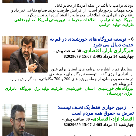
لد ترامپ با تأکید بر اینکه آمریکا از ذخایر قابل
ه مهمات برخوردار است، از افزایش ظرفیت تولید صنایع دفاعی خبر داد و
ام کرد افرادی که اطلاعات محرمانه را افشا کرده اند تحت پیگرد ...
یکا
-
دونالد ترامپ
-
اطلاعات محرمانه
-
تروریستی آمریکا
-
صنایع دفاعی
-
یت تولید
-
ترامپ
توسعه نیروگاه های خورشیدی در قم به
ت دنبال می شود
گزاری بازار
-
اقتصادی
-
30 ساعت پیش -
14 مرداد 1405، 15:07
82029679
اندار قم با اشاره به برنامه های استان برای عبور
ناترازی انرژی گفت: توسعه نیروگاه های خورشیدی
در منطقه پردیسان، از جمله پروژه های 200 و 700 مگاواتی، - به گزارش بازار ،
 بهنام جو ...
وگاه های خورشیدی
-
استان
-
خورشیدی
-
ظرفیت تولید برق
-
نیروگاه
-
ناترازی
ژی
-
پردیسان
زمین خواری فقط یک تخلف نیست؛
رض به حقوق همه مردم است
صاد آزاد
-
اقتصادی
-
30 ساعت پیش -
14 مرداد 1405، 15:07
82029659