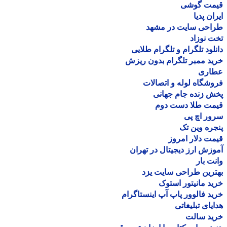
مت گوشی
ان پدیا
احی سایت در مشهد
 نوزاد
لود تلگرام و تلگرام طلایی
د ممبر تلگرام بدون ریزش
اری
شگاه لوله و اتصالات
 زنده جام جهانی
مت طلا دست دوم
ر اچ پی
ره وین تک
ت دلار امروز
زش ارز دیجیتال در تهران
ت بار
رین طراحی سایت یزد
د مانیتور استوک
د فالوور پاپ آپ اینستاگرام
یای تبلیغاتی
ید سالت