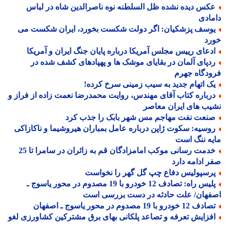
کس دیده نشده ظل السلطنه نوه ناصرالدین شاه در لباس
ادی
وسف پزشکیان: اگر دولت شکست بخورد، ایران شکست می
رد
دعای رییس مجلس آمریکا درباره پایان جنگ ایران و آمریکا
دپای آلمان در بقایای موشک ها و پهپادهای کشف شده در
دگاه جهرم
ک اتهام جدید به سیب زمینی سرخ کرده!
رباره کتاب آقای مهندس، روایت محمدرضا نعمت زاده از فراز و
ب های ایران معاصر
نعت نفت مهاجم مس شهر بابک را جذب کرد
وسیه: سکوت ژاپن درباره عامل بمباران هیروشیما و ناکازاکی
ه ننگ است
خدمت رسانی موکب امامزادگان قم به زائران در سامرا تا 25
 ادامه دارد
رسپولیس دفاع چپ گل گهر را نخواست
پلیس راه: تصادف 12 خودرو با 19 مصدوم در محور یاسوج ـ
فهان/ علت حادثه در دست بررسی است
 12 خودرو با 19 مصدوم در محور یاسوج ـ اصفهان
فزایش تعرفه و تصاعد پلکانی بهای برق مشترکین کشاورزی لغو