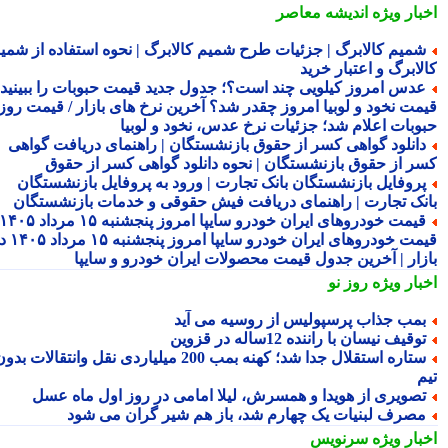
بار ویژه
اندیشه معاصر
میم کالابرگ | جزئیات طرح شمیم کالابرگ | نحوه استفاده از شمیم
لابرگ و اعتبار خرید
دس امروز کیلویی چند است؟؛ جدول جدید قیمت حبوبات را ببینید /
مت نخود و لوبیا امروز چقدر شد؟ آخرین نرخ های بازار / قیمت روز
وبات اعلام شد؛ جزئیات نرخ عدس، نخود و لوبیا
انلود گواهی کسر از حقوق بازنشستگان | راهنمای دریافت گواهی
ر از حقوق بازنشستگان | نحوه دانلود گواهی کسر از حقوق
روفایل بازنشستگان بانک تجارت | ورود به پروفایل بازنشستگان
نک تجارت | راهنمای دریافت فیش حقوقی و خدمات بازنشستگان
قیمت خودروهای ایران خودرو سایپا امروز پنجشنبه ۱۵ مرداد ۱۴۰۵ |
قیمت خودروهای ایران خودرو سایپا امروز پنجشنبه ۱۵ مرداد ۱۴۰۵ در
زار | آخرین جدول قیمت محصولات ایران خودرو و سایپا
بار ویژه
روز نو
مب جذاب پرسپولیس از روسیه می آید
وقیف نیسان با راننده 12ساله در قزوین
ستاره استقلال جدا شد؛ کهنه بمب 200 میلیاردی نقل وانتقالات بدون
م
صویری از هویدا و همسرش، لیلا امامی در روز اول ماه عسل
صرف لبنیات یک چهارم شد، باز هم شیر گران می شود
بار ویژه
سرنویس