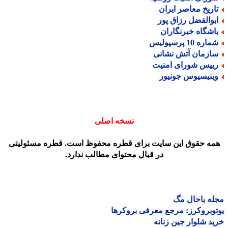
اریخ معاصر ایران
بوالفضل رزاق پور
اشگاه خبرنگاران
اره 10 پرسپولیس
ازمان آتش نشانی
ییس شورای امنیت
ینیسیوس جونیور
نسخه اصلی
مه حقوق این سایت برای قطره محفوظ است. قطره مسئولیتی
در قبال محتوای مطالب ندارد.
ه باحال مگ
وبروکرز: مرجع معرفی بروکرها
د شلوار جین زنانه