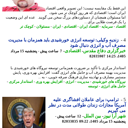
 فقط یک مقایسه نیست؛ این تصویر واقعی اقتصاد
ان است؛ اقتصادی که هر روز کوچک تر می شود،
 مسئولان همچنان از دستاوردهای بزرگ سخن می گویند. عده ای این وضعیت
یک فرصت طلایی برای ...
صاد
-
سرمایه
-
اقتصاد ایران
-
اقتصادی
-
ایران
-
مسئولان
-
کوچک تر
زندیه وکیلی: توسعه انرژی خورشیدی باید همزمان با مدیریت
ف آب و انرژی دنبال شود
رگزاری دفاع مقدس
-
اقتصادی
-
7 ساعت پیش - پنجشنبه 15 مرداد
82035907
1405
اندار مرکزی با تأکید بر ضرورت همزمانی توسعه نیروگاه های خورشیدی با
ریت بهینه مصرف آب و حامل های انرژی گفت: افزایش بهره وری، پایش
مر مصارف و نهادینه سازی فرهنگ صرفه جویی، - به ...
وگاه های خورشیدی
-
مدیریت
-
انرژی
-
افزایش بهره وری
-
استاندار مرکزی
-
ل های انرژی
-
توسعه
ترامپ: برای عاملان افشاگری علیه
یکا مجازات زندان طولانی مدت در نظر
گیریم
 آرا نیوز
-
بین الملل
-
12 ساعت پیش -
 مرداد 1405، 09:22
82033835