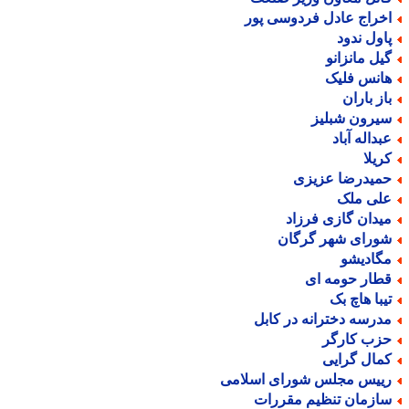
خراج عادل فردوسی پور
اول ندود
یل مانزانو
انس فلیک
از باران
یرون شبلیز
بداله آباد
ریلا
میدرضا عزیزی
لی ملک
یدان گازی فرزاد
ورای شهر گرگان
گادیشو
طار حومه ای
یبا هاچ بک
درسه دخترانه در کابل
زب کارگر
مال گرایی
ییس مجلس شورای اسلامی
ازمان تنظیم مقررات