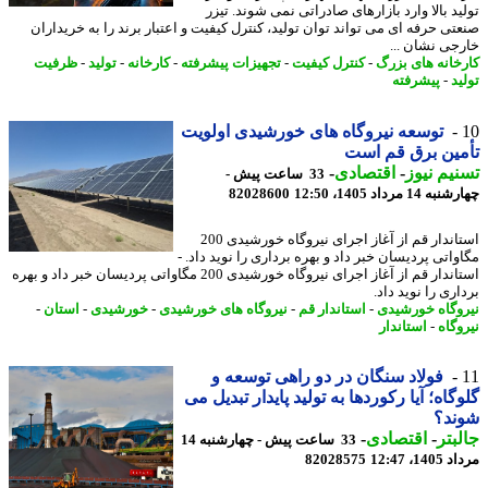
ید بالا وارد بازارهای صادراتی نمی شوند. تیزر
تی حرفه ای می تواند توان تولید، کنترل کیفیت و اعتبار برند را به خریداران
جی نشان ...
خانه های بزرگ
-
کنترل کیفیت
-
تجهیزات پیشرفته
-
کارخانه
-
تولید
-
ظرفیت
د
-
پیشرفته
توسعه نیروگاه های خورشیدی اولویت
ین برق قم است
یم نیوز
-
اقتصادی
-
33 ساعت پیش -
14 مرداد 1405، 12:50
82028600
استاندار قم از آغاز اجرای نیروگاه خورشیدی 200
اتی پردیسان خبر داد و بهره برداری را نوید داد. -
استاندار قم از آغاز اجرای نیروگاه خورشیدی 200 مگاواتی پردیسان خبر داد و بهره
ری را نوید داد.
وگاه خورشیدی
-
استاندار قم
-
نیروگاه های خورشیدی
-
خورشیدی
-
استان
-
وگاه
-
استاندار
فولاد سنگان در دو راهی توسعه و
گاه؛ آیا رکوردها به تولید پایدار تبدیل می
ند؟
بتر
-
اقتصادی
-
33 ساعت پیش - چهارشنبه 14
1، 12:47
82028575