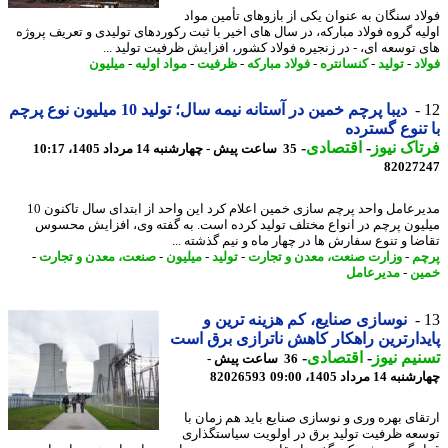
اد سنگان به عنوان یکی از بازوهای تأمین مواد
یه گروه فولاد مبارکه، در سال های اخیر با ثبت رکوردهای تولیدی و تعریف پروژه
 توسعه ای، - در زنجیره فولاد کشور، افزایش ظرفیت تولید ...
د
-
تولید
-
کنسانتره
-
فولاد مبارکه
-
ظرفیت
-
مواد اولیه
-
میلیون
دیبا پرچم خمین در آستانه نیمه سال؛ تولید 10 میلیون نوع پرچم
تنوع گسترده
اک نیوز
-
اقتصادی
-
35 ساعت پیش - چهارشنبه 14 مرداد 1405، 10:17
82027
مدیرعامل واحد پرچم سازی خمین اعلام کرد این واحد از ابتدای سال تاکنون 10
یون پرچم در انواع مختلف تولید کرده است. به گفته وی، افزایش محسوس
ضا و تنوع سفارش ها در چهار ماه و نیم گذشته ...
م
-
وزارت صنعت، معدن و تجارت
-
تولید
-
میلیون
-
صنعت، معدن و تجارت
-
ن
-
مدیرعامل
نوسازی صنایع، کم هزینه ترین و
دارترین راهکار کاهش ناترازی برق است
یم نیوز
-
اقتصادی
-
36 ساعت پیش -
14 مرداد 1405، 09:00
82026593
قای بهره وری و نوسازی صنایع باید هم زمان با
عه ظرفیت تولید برق در اولویت سیاستگذاری