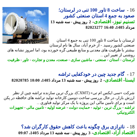
ساخت 8 تاور 100 تنی در لرستان؛
ه جمع 4 استان صنعتی کشور
یم نیوز
-
اقتصادی
-
2 روز پیش - سه شنبه 13
1، 16:40
82023277
لرستان با ساخت 8 تاور 100 تنی به جمع 4 استان
تی کشور رسید. - از خرم آباد، سال ها نام لرستان
تر با ظرفیت های معدنی و منابع طبیعی گره خورده بود، اما امروز نشانه های
ی از تغییر این ...
تان
-
استان
-
صنعتی
-
ماشین سازی
-
صنعت، معدن و تجارت
-
تاور
-
ظرفیت
گام جدید چین در خودکفایی تراشه
نا
-
اقتصادی
-
2 روز پیش - سه شنبه 13 مرداد 1405، 10:00
82020785
شرکت «سی ایکس ام تی» (CXMT)، بزرگ ترین سازنده تراشه چین از نظر
ش بازار، در حال بررسی ساخت دومین کارخانه تولید تراشه های حافظه در پکن
 و برای تامین مالی این پروژه با یک مرکز تولید فناوری ...
شه
-
بزرگ ترین
-
تولید
-
حمایت دولت
-
عرضه اولیه
-
تامین مالی
-
تجهیزات
ترونیکی
ناترازی برق چگونه باعث کاهش حقوق کارگران شد؟
صاد آزاد
-
اقتصادی
-
3 روز پیش - سه شنبه 13 مرداد 1405، 09:07