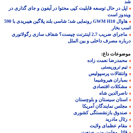
پل در حال توسعه قابلیت کپی محتوا در آیفون و جای گذاری در
دوز است
هاوال GWM H10 رونمایی شد؛ شاسی بلند پلاگین هیبریدی با 590
ب بخار
ماجرای ضریب 2.7 اینترنت چیست؟ شفاف سازی رگولاتوری
اره مصرف داخلی و بین الملل
ضوعات داغ:
حمدرضا نعمت زاده
یم تروریستی
انتقالات پرسپولیس
مباران هیروشیما
شکلات اقتصادی
اصرالدین شاه
ستان سیستان و بلوچستان
جلس نمایندگان آمریکا
ندوق بازنشستگی کشوری
ئال مادرید
قام عظمای ولایت
اتل معاون وزیر صنعت