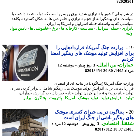
82020
شرایطی کشور با ناترازی شدید برق روبه رو است که دولت قصد داشت با
ست های پیشگیرانه از حجم ناترازی و خاموشی ها به شکل گسترده بکاهد .
ستی که به واسطه حمله اسراییل و امریکا به ایران ...
رازی
-
حمله اسراییل
-
سیاست
-
کارخانه ها
-
برق
-
خاموشی ها
-
تامین مواد
ه
وزارت جنگ آمریکا: قراردادهایی را
ی افزایش تولید موشک های رهگیر امضا
یم
اران
-
بین الملل
-
3 روز پیش - دوشنبه 12
1، 20:30
82018454
رت جنگ آمریکا (پنتاگون) در بیانیه ای از امضای
قراردادهایی برای افزایش تولید موشک های رهگیر شامل 3 برابر کردن میزان
وت» و 4 برابر کردن تولید «تاد» خبر داد. - به گزارش جماران،
د
-
افزایش تولید
-
تولید موشک
-
آمریکا
-
پاتریوت
-
پنتاگون
-
برابر
پنتاگون در پی جبران کسری موشک
 رهگیر ناشی از جنگ ایران است
نا
-
اقتصادی
-
3 روز پیش - دوشنبه 12 مرداد
82017812
1405