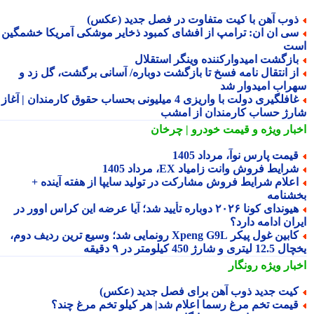
وب آهن با کیت متفاوت در فصل جدید (عکس)
ی ان ان: ترامپ از افشای کمبود ذخایر موشکی آمریکا خشمگین
ت
ازگشت امیدوارکننده وینگر استقلال
ز انتقال نامه فسخ تا بازگشت دوباره/ آسانی برگشت، گل زد و
راب امیدوار شد
غافلگیری دولت با واریزی 4 میلیونی بحساب حقوق کارمندان | آغاز
رژ حساب کارمندان از امشب
بار ویژه
و قیمت خودرو | چرخان
یمت پارس نوآ، مرداد 1405
رایط فروش وانت زامیاد EX، مرداد 1405
علام شرایط فروش مشارکت در تولید سایپا از هفته آینده +
شنامه
هیوندای کونا ۲۰۲۶ دوباره تأیید شد؛ آیا عرضه این کراس اوور در
ان ادامه دارد؟
کابین غول پیکر Xpeng G9L رونمایی شد؛ وسیع ترین ردیف دوم،
ری و شارژ 450 کیلومتر در ۹ دقیقه
بار ویژه
رونگار
یت جدید ذوب آهن برای فصل جدید (عکس)
یمت تخم مرغ رسما اعلام شد| هر کیلو تخم مرغ چند؟