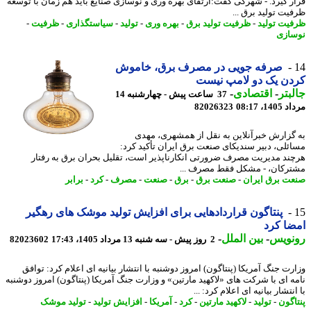
ر گیرد. - شهرکی گفت:ارتقای بهره وری و نوسازی صنایع باید هم زمان با توسعه
یت تولید برق ...
یت تولید
-
ظرفیت تولید برق
-
بهره وری
-
تولید
-
سیاستگذاری
-
ظرفیت
-
ازی
صرفه جویی در مصرف برق، خاموش
ن یک دو لامپ نیست
بتر
-
اقتصادی
-
37 ساعت پیش - چهارشنبه 14
1، 08:17
82026323
گزارش خبرآنلاین به نقل از همشهری، مهدی
ئلی، دبیر سندیکای صنعت برق ایران تأکید کرد:
ند مدیریت مصرف ضرورتی انکارناپذیر است، تقلیل بحران برق به رفتار
رکان، - مشکل فقط مصرف ...
ت برق ایران
-
صنعت برق
-
برق
-
صنعت
-
مصرف
-
کرد
-
برابر
پنتاگون قراردادهایی برای افزایش تولید موشک های رهگیر
ا کرد
نویس
-
بین الملل
-
2 روز پیش - سه شنبه 13 مرداد 1405، 17:43
82023602
رت جنگ آمریکا (پنتاگون) امروز دوشنبه با انتشار بیانیه ای اعلام کرد: توافق
ه ای با شرکت های «لاکهید مارتین» و وزارت جنگ آمریکا (پنتاگون) امروز دوشنبه
نتشار بیانیه ای اعلام کرد: ...
اگون
-
تولید
-
لاکهید مارتین
-
کرد
-
آمریکا
-
افزایش تولید
-
تولید موشک