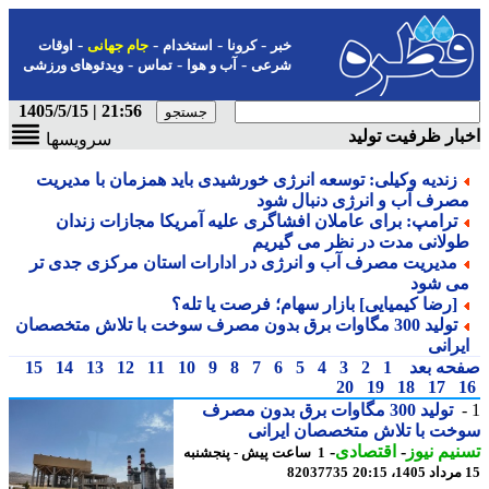
-
-
-
-
خبر
کرونا
استخدام
جام جهانی
اوقات
-
-
-
شرعی
آب و هوا
تماس
ویدئوهای ورزشی
21:56 | 1405/5/15
ار ظرفیت تولید
سرویسها
زندیه وکیلی: توسعه انرژی خورشیدی باید همزمان با مدیریت
صرف آب و انرژی دنبال شود
ترامپ: برای عاملان افشاگری علیه آمریکا مجازات زندان
ولانی مدت در نظر می گیریم
مدیریت مصرف آب و انرژی در ادارات استان مرکزی جدی تر
ی شود
[رضا کیمیایی] بازار سهام؛ فرصت یا تله؟
تولید 300 مگاوات برق بدون مصرف سوخت با تلاش متخصصان
یرانی
حه بعد
1
2
3
4
5
6
7
8
9
10
11
12
13
14
15
20
19
18
17
تولید 300 مگاوات برق بدون مصرف
ت با تلاش متخصصان ایرانی
یم نیوز
-
اقتصادی
-
1 ساعت پیش - پنجشنبه
82037735