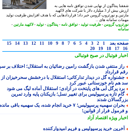
نا پنتاگون از نهایی شدن توافق نامه هایی به
ارزش بیش از 3 میلیارد دلار با شرکت های لاکهید
تین و نورثروپ گرومن خبر داد؛ قراردادهایی که با هدف افزایش ظرفیت تولید
ات سامانه های ...
ثروپ گرومن
-
ظرفیت تولید
-
توافق نامه
-
پنتاگون
-
تولید
-
لاکهید مارتین
-
انه
حه بعد
1
2
3
4
5
6
7
8
9
10
11
12
13
14
15
20
19
18
17
بار فوتبال در صبح فوتبالی
از منتفی شدن بازگشت رامین رضائیان به استقلال؛ اختلاف بر سر
م قرارداد
شنواره گل در دیدار تدارکاتی؛ استقلال با درخشش سحرخیزان از
 هم نام خوزستانی عبور کرد
رد پرگل آبی های پایتخت در آزادی؛ استقلال آماده لیگ می شود
ام تازه پرسپولیس برای تغییر نسل؛ بازیکنان پایه وارد تمرین
رگسالان شدند
بحران سهمیه پرسپولیس؛ ۷ خرید انجام شده، یک سهمیه باقی مانده
فرمول فرار از قوانین!
بار ویژه
اقتصاد آزاد
خرین خرید پرسپولیس و فریم امیدوارکننده