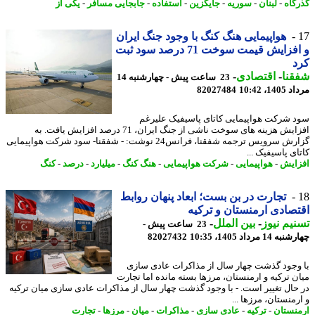
گاه
-
لبنان
-
سوریه
-
جایگزین
-
استفاده
-
جابجایی مسافر
-
یکی از
هواپیمایی هنگ کنگ با وجود جنگ ایران
و افزایش قیمت سوخت 71 درصد سود ثبت
د
نا
-
اقتصادی
-
23 ساعت پیش - چهارشنبه 14
1، 10:42
82027484
 شرکت هواپیمایی کاتای پاسیفیک علیرغم
افزایش هزینه های سوخت ناشی از جنگ ایران، 71 درصد افزایش یافت. به
گزارش سرویس ترجمه شفقنا، فرانس24 نوشت: - شفقنا- سود شرکت هواپیمایی
ی پاسیفیک ...
ایش
-
هواپیمایی
-
شرکت هواپیمایی
-
هنگ کنگ
-
میلیارد
-
درصد
-
کنگ
تجارت در بن بست؛ ابعاد پنهان روابط
صادی ارمنستان و ترکیه
یم نیوز
-
بین الملل
-
23 ساعت پیش -
14 مرداد 1405، 10:35
82027432
وجود گذشت چهار سال از مذاکرات عادی سازی
ن ترکیه و ارمنستان، مرزها بسته مانده اما تجارت
حال تغییر است. - با وجود گذشت چهار سال از مذاکرات عادی سازی میان ترکیه
منستان، مرزها ...
نستان
-
ترکیه
-
عادی سازی
-
مذاکرات
-
میان
-
مرزها
-
تجارت