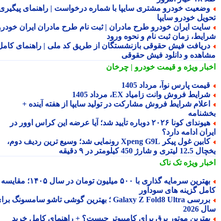
ضعیت خودرو مشتری سایپا با شماره درخواست | راهنمای پیگیری
ویل خودرو سایپا
ایت ایران خودرو طرح مادران | ثبت نام طرح مادران ایران خودرو،
ایط، زمان ثبت نام و نحوه ورود
ریافت فیش حقوقی بازنشستگان از طریق کد ملی | راهنمای کامل
اهده و دانلود فیش حقوقی
بار ویژه
و قیمت خودرو | چرخان
یمت پارس نوآ، مرداد 1405
رایط فروش وانت زامیاد EX، مرداد 1405
علام شرایط فروش مشارکت در تولید سایپا از هفته آینده +
شنامه
هیوندای کونا ۲۰۲۶ دوباره تأیید شد؛ آیا عرضه این کراس اوور در
ان ادامه دارد؟
کابین غول پیکر Xpeng G9L رونمایی شد؛ وسیع ترین ردیف دوم،
ری و شارژ 450 کیلومتر در ۹ دقیقه
بار ویژه
تک ناک
بهترین سرمایه گذاری با ۵۰۰ میلیون تومان در سال ۱۴۰۵؛ مقایسه
مل گزینه های سودآور
بررسی Galaxy Z Fold8 Ultra ؛ بهترین گوشی تاشو سامسونگ برای
2026
هترین موتور برق برای کامپیوتر چیست؟ + راهنمای کامل خرید