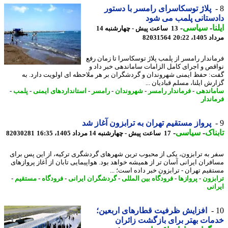
پلاژ توسکاسرای رامسر با دستور
ستانی پلمب می شود
ا
-
سیاسی
-
13 ساعت پیش - چهارشنبه 14
1، 20:22
82031564
اندار رامسر از پلمب پلاژ توسکاسرا تا زمان رفع
قص و اجرای کامل الزامات ساماندهی خبر داد و
: حفظ ایمنی شهروندان و گردشگران بر هر ملاحظه ای اولویت دارد. به
ش ایلنا، مسلم قبادیان ...
اندهی
-
فرماندار رامسر
-
شهروندان
-
رامسر
-
استانداردهای ایمنی
-
پلمب
-
اندار
پرواز مستقیم تهران به ترابزون آغاز شد
ناک
-
سیاسی
-
17 ساعت پیش - چهارشنبه 14 مرداد 1405، 16:35
82030281
 به ترابزون، یکی از محبوب ترین شهرهای گردشگری ترکیه، از این پس برای
فران ایرانی آسان تر از همیشه خواهد بود. هواپیمایی تابان از آغاز پروازهای
قیم تهران - ترابزون خبر داده است؛ ...
بزون
-
پروازها
-
فرودگاه بین المللی
-
گردشگران ایرانی
-
فرودگاه
-
مستقیم
-
انی
افزایش ظرفیت قطارهای اربعین؛
ات بهتر برای بازگشت زائران