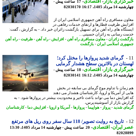
گزاری بازار
-
اقتصادی
-
17 ساعت پیش -
14 مرداد 1405، 16:17
82030170
ون مسافری راه آهن جمهوری اسلامی ایران از
ایش ظرفیت قطارها و ارتقای خدمات رفاهی در
تگاه های راه آهن برای تسهیل بازگشت زائران خبر داد. - به گزارش ، گفت:
ت رسانی به زائران حسینی ...
گشت زائران
-
معاون مسافری راه آهن
-
افزایش
-
راه آهن
-
ظرفیت
-
راه آهن
وری اسلامی ایران
-
بازگشت
گرمای شدید پروازها را مختل کرد؛
تان در بالاترین سطح هشدار گرمایی
گزاری بازار
-
اقتصادی
-
18 ساعت پیش -
14 مرداد 1405، 16:12
82030141
زمان با تداوم موج گرمای بی سابقه در بخش
ی از آمریکا و اروپا، کارشناسان هشدار می دهند
افزایش دما می تواند باعث تاخیر و محدودیت بیشتر در پروازها شود. - به
رش بازار از آسوشیتدپرس،
ای شدید
-
پرواز
-
هواپیما
-
پروازها
-
آمریکا و اروپا
-
افزایش دما
-
کارشناسان
تاریخ به روایت تصویر/ 118 سال سفر روی ریل های مرتفع
 ایران
-
اقتصادی
-
20 ساعت پیش - چهارشنبه 14 مرداد 1405، 13:30
82028