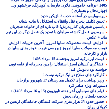
1405 +برنامه خاموشی فلارد، فارسان، کوهرنگ، فرخشهر و...
ارمحال و بختیاری )
سپولیس در آستانه جذب 3 بازیکن جدید
عیین تکلیف پنجره نقل وانتقالات استقلال با بیانیه شبانه
اسمین شجریان کنار پدرش؛ قاب تازه ای از خانواده شجریان
رمربی فصل گذشته سپاهان با تمدید یک فصل دیگر در این تیم
ند + عکس
فزایش قیمت محصولات سایپا امروز | آخرین جزییات افزایش
ت محصولات سایپا امروز | بررسی قیمت خودروهای سایپا در
ار و کارخانه
مت لیر ترکیه امروز پنجشنبه 15 مرداد 1405
فشاگری کاپیتان اسبق استقلال: رامین محرمانه از قلعه نویی
سته بود دعوتش کند!
اراگر: جای صلاح در لیگ ترکیه نیست!
وزیر بهداشت برای تکمیل بیمارستان 17 شهریور برازجان
ورات ویژه صادر کرد
فیلم های سینمایی آخر هفته تلویزیون (15 و 16 مرداد 1405) +
صه داستان و زمان پخش
حضور حدود 25 هزار نفری شرکت کنندگان جاماندگان اربعین در
لای ایران