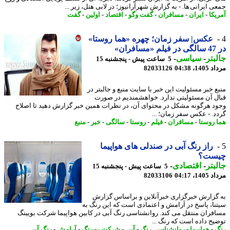
 ایرانی ها. - به گزارش شهرآرانیوز؛ در لابی هتل، زیر ...
یکا
-
ایران
-
مسافران
-
گفت وگو
-
اقتصاد
-
اولین
-
گفت
عکس| سفر زمان؛ چهره «هما روستا»
ران»
بتر
-
سیاسی
-
5 ساعت پیش - پنجشنبه 15
1، 04:38
82033126
ع خبر مسئولیت این خبر با سایت منبع و جالبتر در
ل آن مسئولیتی ندارد. خواهشمندیم در صورت
د هرگونه مشکل در محتوای آن، در نظرات همین خبر گزارش دهید تا اصلاح
د. - عکس سفر زمان؛ ...
 روستا
-
مسافران
-
فیلم
-
روستا
-
سالگی
-
خبر
-
منبع
راز رنگ آبی در صندلی های هواپیما
ست؟
بتر
-
اقتصادی
-
5 ساعت پیش - پنجشنبه 15
1، 04:17
82033106
گزارش خبرگزاری خبرآنلاین و براساس گزارش
نا، پاسخ در آرامش و اعتمادی است که این رنگ به
فران منتقل می کند. روانشناسی رنگ آبی در کابین هواپیما شرکت بویینگ
یح داده است که رنگ ...
-
هواپیما
-
روانشناسی رنگ
-
آبی
-
شرکت بویینگ
-
آرامش
-
رنگ آبی