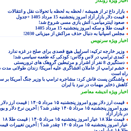
بار ویژه
رونگار
ازار داغ تر از همیشه / لحظه به لحظه با تحولات نقل و انتقالات
یمت دلار بازار آزاد امروز پنجشنبه 15 مرداد 1405 +جدول
عود اینترمیامی: آتش بازی مسی شروع شد!
یمت طلا و سکه امروز پنجشنبه 15 مرداد 1405
جلس اسپانیا به دنبال حذف مراکش از میزبانی 2030!
بار ویژه
سرنویس
زیر خارجه ترکیه: اسراییل هیچ قصدی برای صلح در غزه ندارد
مدی ترامپ در لاس وگاس: کودکی که طعمه سیاسی شد!
تگیری 8 نفر از اشرار و مرتبطین گروهک های تروریستی
شم ترامپ از عاملان افشاگری علیه آمریکا/ زندان طولانی مدت در
ه است
اشنگتن پست فاش کرد: مشاجره ترامپ با وزیر جنگ آمریکا بر سر
هش ذخایر مهمات در نبرد با ایران
بار ویژه
اندیشه معاصر
قیمت ارز دلار یورو امروز پنجشنبه ۱۵ مرداد ۱۴۰۵ | قیمت ارز دلار
یورو امروز پنجشنبه ۱۵ مرداد ۱۴۰۵ چقدر شد؟ | آخرین نرخ دلار و یورو
بازار آزاد
قیمت طلا ۱۸ عیار امروز پنجشنبه ۱۵ مرداد ۱۴۰۵ | قیمت طلا ۱۸
عیار امروز پنجشنبه ۱۵ مرداد ۱۴۰۵ چقدر شد؟ | آخرین تغییرات قیمت
ار امروز