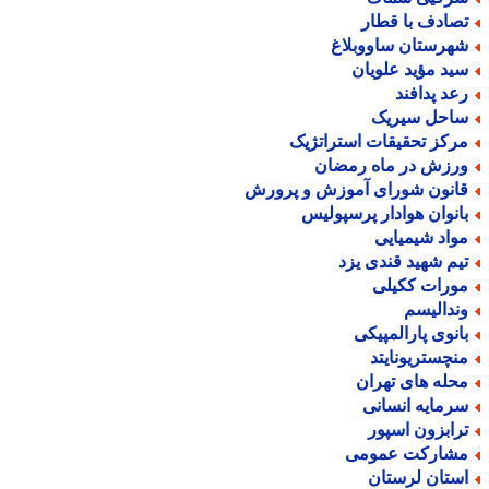
صادف با قطار
هرستان ساووبلاغ
ید مؤید علویان
عد پدافند
احل سیریک
رکز تحقیقات استراتژیک
رزش در ماه رمضان
انون شورای آموزش و پرورش
انوان هوادار پرسپولیس
واد شیمیایی
یم شهید قندی یزد
ورات ککیلی
ندالیسم
انوی پارالمپیکی
نچستریونایتد
حله های تهران
رمایه انسانی
رابزون اسپور
شارکت عمومی
ستان لرستان