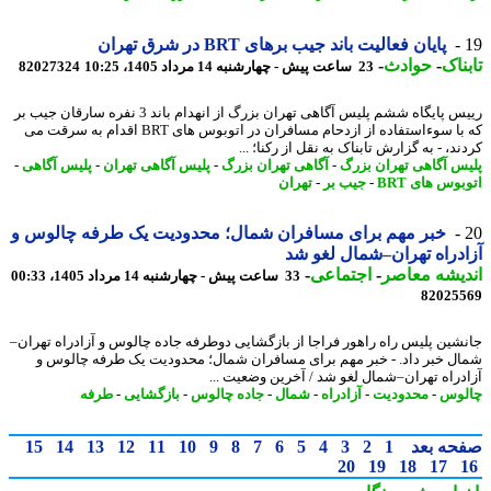
پایان فعالیت باند جیب برهای BRT در شرق تهران
ناک
-
حوادث
-
23 ساعت پیش - چهارشنبه 14 مرداد 1405، 10:25
82027324
رییس پایگاه ششم پلیس آگاهی تهران بزرگ از انهدام باند 3 نفره سارقان جیب بر
که با سوءاستفاده از ازدحام مسافران در اتوبوس های BRT اقدام به سرقت می
د، - به گزارش تابناک به نقل از رکنا؛ ...
س آگاهی تهران بزرگ
-
آگاهی تهران بزرگ
-
پلیس آگاهی تهران
-
پلیس آگاهی
-
وس های BRT
-
جیب بر
-
تهران
خبر مهم برای مسافران شمال؛ محدودیت یک طرفه چالوس و
دراه تهران–شمال لغو شد
یشه معاصر
-
اجتماعی
-
33 ساعت پیش - چهارشنبه 14 مرداد 1405، 00:33
82025
شین پلیس راه راهور فراجا از بازگشایی دوطرفه جاده چالوس و آزادراه تهران–
ل خبر داد. - خبر مهم برای مسافران شمال؛ محدودیت یک طرفه چالوس و
دراه تهران–شمال لغو شد / آخرین وضعیت ...
وس
-
محدودیت
-
آزادراه
-
شمال
-
جاده چالوس
-
بازگشایی
-
طرفه
حه بعد
1
2
3
4
5
6
7
8
9
10
11
12
13
14
15
20
19
18
17