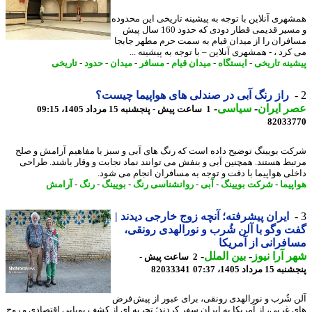
هری آنلاین با توجه به پیشینه تاریخی این محدوده
و مسیر قدیمی قطار دودی که حدود 160 سال پیش
فران را از میدان قیام به سمت حرم مطهر جابجا
رد ، - همشهری آنلاین – با توجه به پیشینه ...
ینه تاریخی
-
ایستگاه
-
میدان قیام
-
مسافر
-
میدان
-
حدود
-
تاریخی
راز رنگ آبی در صندلی های هواپیما چیست؟
 ایران
-
سیاسی
-
1 ساعت پیش - پنجشنبه 15 مرداد 1405، 09:15
82033
ت بویینگ توضیح داده است که رنگ های آبی و سبز با مفاهیم آرامش و صلح
بط هستند. همچنین آبی و بنفش می توانند نماد نجابت و وقار باشند. طراحی
لی هواپیما با دقت و توجه به مسافران انجام می شود.
پیما
-
شرکت بویینگ
-
آبی
-
روانشناسی رنگ
-
بویینگ
-
رنگ
-
آرامش
ایران پیشرفته؛ آنچه زوج خارجی دیدند |
 وگو با آلن شُرب و نورالهدی رونقی،
فرانی از آمریکا
 آرا نیوز
-
بین الملل
-
2 ساعت پیش -
 مرداد 1405، 07:37
82033341
 شُرب و نورالهدی رونقی، برای عبور از پیش فرض
 غربی، از آمریکا به ایران سفر کردند؛ تجربه ای از کشف پویایی اقتصادی و روح