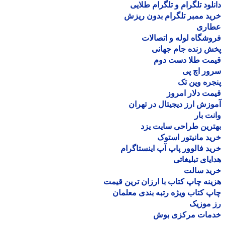
لود تلگرام و تلگرام طلایی
د ممبر تلگرام بدون ریزش
اری
شگاه لوله و اتصالات
 زنده جام جهانی
مت طلا دست دوم
ر اچ پی
ره وین تک
ت دلار امروز
زش ارز دیجیتال در تهران
ت بار
رین طراحی سایت یزد
د مانیتور استوک
د فالوور پاپ آپ اینستاگرام
یای تبلیغاتی
ید سالت
نه چاپ کتاب با ارزان ترین قیمت
 کتاب ویژه رتبه بندی معلمان
موزیک
مات مرکزی بوش