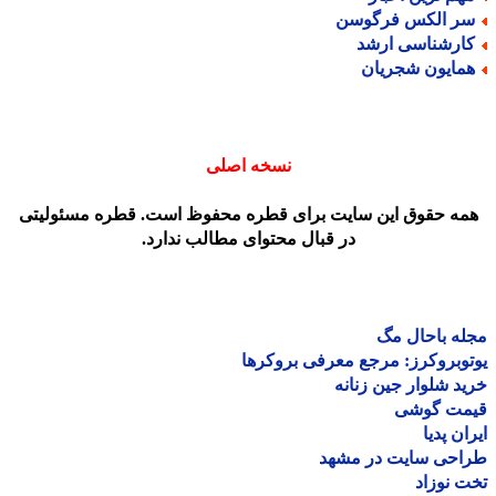
ر الکس فرگوسن
ارشناسی ارشد
مایون شجریان
نسخه اصلی
مه حقوق این سایت برای قطره محفوظ است. قطره مسئولیتی
در قبال محتوای مطالب ندارد.
ه باحال مگ
وبروکرز: مرجع معرفی بروکرها
د شلوار جین زنانه
مت گوشی
ان پدیا
احی سایت در مشهد
 نوزاد