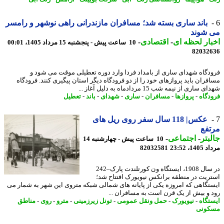
باند ساری بسته شد؛ مسافران مازندرانی راهی نوشهر و رامسر
 شوند
ار لحظه ای
-
اقتصادی
-
10 ساعت پیش - پنجشنبه 15 مرداد 1405، 00:01
82032
دگاه شهدای ساری از بامداد فردا وارد دوره تعطیلی موقت می شود و
فران باید پروازهای خود را از دو فرودگاه دیگر استان پیگیری کنند. فرودگاه
ساری از نیمه شب 15 مردادماه به دلیل آغاز ...
دگاه
-
پروازها
-
مسافران
-
ساری
-
شهدای
-
باند
-
تعطیل
عکس| 118 سال سفر روی ریل های
فع
بتر
-
اجتماعی
-
10 ساعت پیش - چهارشنبه 14
1، 23:52
82032581
در سال 1908، ایستگاه ون کورتلندت پارک–242
ریت در منطقه برانکس نیویورک افتتاح شد؛
تگاهی که امروزه یکی از پایانه های شمالی شبکه متروی این شهر به شمار می
 و بیش از یک قرن است به مسافران ...
تگاه
-
نیویورک
-
حمل ونقل عمومی
-
تونل زیرزمینی
-
مترو
-
روی
-
مناطق
کونی