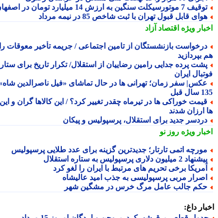
یف 7 موتورسیکلت سنگین به ارزش 14 میلیارد تومان در اصفهان
وای قابل قبول تهران با ثبت شاخص 85 در نیمه مرداد
بار ویژه
اقتصاد آزاد
رخواست بازنشستگان از تامین اجتماعی / جریمه تأخیر معوقات را
 بپردازید
شت پرده جدایی رامین رضاییان از استقلال/ تکرار تاریخ برای ستاره
تبال ایران
کس| سفر زمان؛ تهرانی ها در حال تماشای «فیل ناصرالدین شاه»؛
ل قبل
یمت خوراکی ها در تیرماه چقدر تغییر کرد؟ / این کالاها گران و این
 ارزان شدند
ردسر جدید برای استقلال، پرسپولیس و پیکان
بار ویژه
روز نو
ورچه اتمی تارتار؛ جدیدترین گزینه برای عدد طلایی پرسپولیس
شنهاد 2 میلیون دلاری پرسپولیس به ستاره استقلال
مریکا برخی تحریم های مرتبط با ایران را لغو کرد
صرار مربی پرسپولیسی به جذب امید عالیشاه
کم جالب عامل مرگ خرس در مشگین شهر
ار داغ:
جدول قطعی برق شهرکرد، بروجن و لردگان امروز 15 مرداد