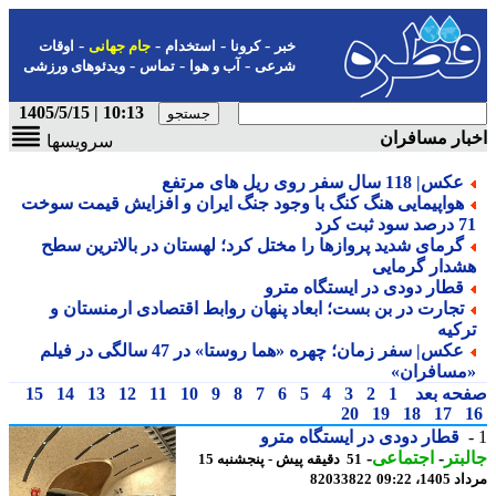
-
-
-
-
خبر
کرونا
استخدام
جام جهانی
اوقات
-
-
-
شرعی
آب و هوا
تماس
ویدئوهای ورزشی
10:13 | 1405/5/15
ار مسافران
سرویسها
عکس| 118 سال سفر روی ریل های مرتفع
هواپیمایی هنگ کنگ با وجود جنگ ایران و افزایش قیمت سوخت
سود ثبت کرد
گرمای شدید پروازها را مختل کرد؛ لهستان در بالاترین سطح
شدار گرمایی
قطار دودی در ایستگاه مترو
تجارت در بن بست؛ ابعاد پنهان روابط اقتصادی ارمنستان و
رکیه
عکس| سفر زمان؛ چهره «هما روستا» در 47 سالگی در فیلم
مسافران»
حه بعد
1
2
3
4
5
6
7
8
9
10
11
12
13
14
15
20
19
18
17
قطار دودی در ایستگاه مترو
بتر
-
اجتماعی
-
51 دقیقه پیش - پنجشنبه 15
1، 09:22
82033822