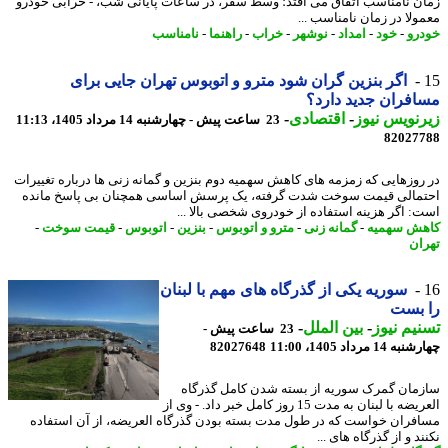
ن نامناسب اتفاق می افتد؛ وسط سفر، در ساعات پایانی شب، - خرابی خودرو
ولا در زمان نامناسب ...
رو
-
خود
-
امداد
-
نوشهر
-
خراب
-
راهنما
-
نامناسب
اگر بنزین گران شود مترو و اتوبوس تهران جایی برای
فران جدید دارد؟
نویس نیوز
-
اقتصادی
-
23 ساعت پیش - چهارشنبه 14 مرداد 1405، 11:13
82027
روزهایی که زمزمه های کاهش سهمیه دوم بنزین و گمانه زنی ها درباره تغییرات
مالی قیمت سوخت شدت گرفته، یک پرسش اساسی همچنان بی پاسخ مانده
: اگر هزینه استفاده از خودروی شخصی بالا ...
ش سهمیه
-
گمانه زنی
-
مترو و اتوبوس
-
بنزین
-
اتوبوس
-
قیمت سوخت
-
ان
سوریه یکی از گذرگاه های مهم با لبنان
 بست
یم نیوز
-
بین الملل
-
23 ساعت پیش -
14 مرداد 1405، 11:00
82027648
مان گمرک سوریه از بسته شدن کامل گذرگاه
العریضه با لبنان به مدت 15 روز کامل خبر داد. - وی از
فران خواست که در طول مدت بسته بودن گذرگاه العریضه، از آن استفاده
د و از گذرگاه های ...