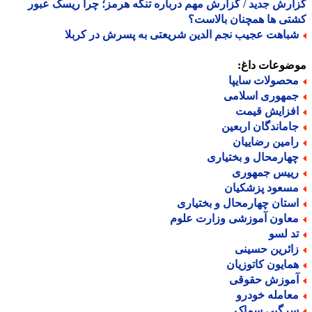
رش جدید / گزارش مهم درباره تنگه هرمز؛ چرا ریسک عبور
ی ها همچنان بالاست؟
باهت عجیب نجم الدین شریعتی به پسرش در کربلا
ضوعات داغ:
حصولات سایپا
مهوری اسلامی
فزایش قیمت
اماندگان اربعین
امین رضاییان
هارمحال و بختیاری
ییس جمهوری
سعود پزشکیان
ستان چهارمحال و بختیاری
عاون آموزشی وزارت علوم
د لسو
ائرین حسینی
مایون کاتوزیان
موزش حقوقی
عامله خودرو
رگیی سماک