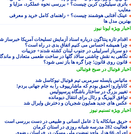
اتری سیلیکون کربن چیست؟ + بررسی نحوه عملکرد، مزایا و
ایب
ینک آفتابی هوشمند چیست؟ + راهنمای کامل خرید و معرفی
ترین مدل ها
بار ویژه
ایونا نیوز
قدام تازه پنتاگون درباره اسناد آزمایش تسلیحات آمریکا خبرساز شد
را همیشه احساس می کنیم اتفاق بدی در راه است؟
و سرباز اسراییلی در جنوب لبنان کشته شدند+ جزییات
گاهی به نقش چاشنی سالاد گلها در ساخت طعمی متعادل و ماندگار
انون روی قانون؛ چرا گره ها باز نمی شود؟
بار فوتبال در صبح فوتبالی
اتیاس یایسله سرمربی تیم فوتبال نیوکاسل شد
اناوارو: احمق بودم که ماشاریپوف را به جام جهانی بردم!
غییر بزرگ در ساختار باشگاه پرسپولیس
وافق لایپزیگ و رئال برای انتقال دیومانده
کس های جدید همایون شجریان و دخترش وایرال شد
بار ویژه
تسنیم نیوز
یق میانکاله با 2 عامل انسانی و طبیعی در دست بررسی است
الیت 282 مدرسه شبانه روزی در استان کرمان
ای 66 هزار واحد نهضت ملی مسکن در خراسان رضوی