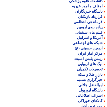
انشگاه علوم پزشکی
وقاف و امور خیریه
اشگاه خبرنگاران
رارداد بازیکنان
رماندهی انتظامی
یاده روی اربعین
یلم های سینمایی
مریکا و اسراییل
بکه های اجتماعی
ربعین حسینی (ع)
رکز آمار ایران
ییس پلیس امنیت
یگ های اروپایی
حصیلات تکمیلی
ازار طلا و سکه
برگزاری تسنیم
بوالفضل جلالی
اشگاه لیورپول
شراف اطلاعاتی
الاهای خوراکی
هم ترین اخبار