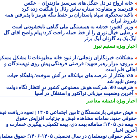
انه ارواح در دل جنگل های سرسبز مازندران + عکس
درتمند و متفاوت: ستاره سابق رئال را شگفت زده کرد
اکید سخنگوی سپاه پاسداران بر حفظ تنگه هرمز تا پذیرفتن همه
وط ایران
زیر کشور: خدشه به همبستگی ملی گناهی نابخشودنی است
ضایی خیال نوری را از خط حمله راحت کرد/ پیام واضح آقای گل
گ یک به گلزنان لیگ برتر
بار ویژه
تسنیم نیوز
شکلات خبرنگاران زنجانی/ از نبود خانه مطبوعات تا مشکل مسکن
روی: مزار رهبر شهید؛ فرصتی فرهنگی پیش روی نویسندگان و
الی قلم است
536 هکتار از عرصه های میانکاله در آتش سوخت/ پناهگاه حیات
ش نابود شد
فیت 500 شرکت هوش مصنوعی کشور در انتظار نگاه دولت
خرین وضعیت میزبانی تراکتور و استقلال در آسیا
بار ویژه
اندیشه معاصر
فیش حقوقی بازنشستگان تامین اجتماعی ۱۴۰۵ | نحوه دریافت فیش
وقی جدید، سامانه مشاهده فیش و جزئیات افزایش حقوق
بیمه دی ۱۴۰۵؛ سامانه بیمه دی، بیمه تکمیلی، پیگیری خسارت و
رین اخبار
حکم حقوقی نومعلمان در سال تحصیلی ۱۴۰۵-۱۴۰۶؛ حقوق معلمان