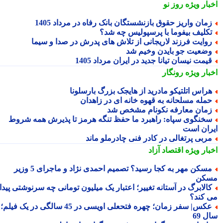
بار ویژه
روز نو
مان واریز حقوق بازنشستگان بانک رفاه در مرداد 1405
کلیف بیفوما با پرسپولیس چه شد؟
وایت فرزند لاریجانی از تلاش های پدرش در صدا و سیما
ضعیت جو بایدن وخیم شد
یمت نیسان تیانا جدید در ایران مرداد 1405
بار ویژه
رونگار
راس اتلتیکو مادرید از هایجک بزرگ بارسلونا
مله مسلحانه به قهوه خانه ای در زاهدان
مان معارفه نکونام مشخص شد
خنگوی سپاه: راهبرد ما حفظ تنگه هرمز تا پذیرش همه شروط
ران است
ربی پرتغالی در کادر فنی چادرملو ماند
بار ویژه
اقتصاد آزاد
مسکن مهر به کجا رسید؟ تصمیم احمدی نژاد و ماجرای 5 وزیر
کن
الابرگ در آستانه تغییر؛ اعتبار یک میلیون تومانی چه سرنوشتی پیدا
 کند؟
عکس| سفر زمان؛ چهره فتحعلی اویسی در 45 سالگی در یک فیلم؛
 69