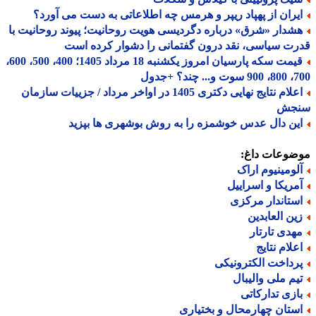
یران از پهپاد ریپر و هرمس چه اطلاعاتی به دست می آورد؟
شدار «شرق» درباره دگردیسی هویت روحانیت؛ پیوند روحانیت با
ت سیاسی، نقد درون گفتمانی را دشوار کرده است
قیمت سکه پارسیان امروز یکشنبه 18 مرداد 1405؛ 400، 500، 600،
 چند؟ +جدول
اعلام نتایج نهایی دکتری 1405 در اواخر مرداد / جزییات سازمان
جش
ین دال عدس خوشمزه را به روش بوشهری ها بپزید
ضوعات داغ:
لومینیوم اراک
مریکا و اسراییل
ستاندار مرکزی
ین العابدین
هدی تارتار
علام نتایج
رداخت الکترونیکی
یم ملی والیبال
ازی تدارکاتی
ستان چهارمحال و بختیاری