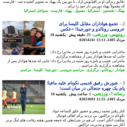
یق زندگی او در اقیانوس آزاد، با دوربین یک پهپاد به تصویر کشیده شد. - فارست
عمولاً پهپاد دوربین دار خود را برای ...
گ
-
نخستین
-
استرالیا
-
معمول
-
پهپاد
-
فارست
-
سواحل استرالیا
تجمع هواداران مقابل کلیسا برای
سی رونالدو و جورجینا! +عکس
نویس
-
ورزشی
-
25 دقیقه پیش - یکشنبه 18
1، 13:13
82054241
رایی عجیب و بامزه روز شنبه در مادیرا رخ داد؛
ی که صدها هوادار پس از مشاهده برگزاری
رایی عجیب و بامزه روز شنبه در مادیرا رخ داد؛ جایی که صدها هوادار پس از
هده برگزاری یک مراسم ...
دار
-
رونالدو
-
برگزاری
-
مراسم عروسی
-
جورجینا
-
کلیسا
-
مراسم
شورش رفیق قدیمی نکونام علیه مافیا؛
 یک چهره جنجالی در میان است!
نه 7
-
ورزشی
-
1 ساعت پیش - یکشنبه 18
1، 11:55
82053693
ر رفتن محمد ربیعی و حضور خلق الساعه جواد
نام در تراکتور، بی تردید برای اهالی فوتبال
ت انگیز است. آن هم در شرایطی که جمعه همین هفته رقابت های لیگ برتر
ز می شود و مدیریت تراکتور ...