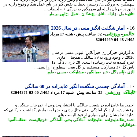
سهمگین به بزرگی 7.1 ریشتر، لحظات نفس گیر در اتاق عمل هنگام وقوع زلزله در
 در جریان زلزله ای سهمگین به بزرگی 7. - لحظات ...
ق عمل
-
زلزله
-
اتاق
-
پزشکان
-
عمل
-
ژاپن
-
بیمار
آمار شگفت انگیز مسی در سال 2026
بتر
-
ورزشی
-
32 ساعت پیش - شنبه 17 مرداد
82044469
1405
گزارش خبرگزاری خبرآنلاین؛ لیونل مسی در سال
2026، با وجود ورود به 39 سالگی، همچنان آماری
خیره کننده به ثبت رسانده است: 28 بازی 25 گل 12
قیم در گل یعنی اسطوره آرژانتینی ...
ی
-
پاس گل
-
خبر
-
میانگین
-
مشارکت
-
مسی
-
طور
آمادگی جسمی شگفت انگیز عابدزاده در 60 سالگی
ناک
-
ورزشی
-
35 ساعت پیش - شنبه 17 مرداد 1405، 02:00
82044271
درضا عابدزاده در شصت سالگی با انتشار ویدیویی از تمرینات سنگین و
شارش، بار دیگر آمادگی بدنی مثال زدنی خود را به نمایش گذاشت. حرکاتی که
د انجامشان برای بسیاری از فوتبالیست های ...
درضا عابدزاده
-
عابدزاده
-
آمادگی بدنی
-
آمادگی
-
فوتبالیست
-
عقاب آسیا
-
داران