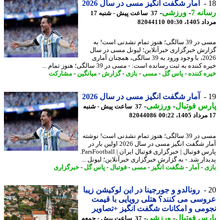
آمار شگفت انگیز مسی در سال 2026
نه 7
-
ورزشی
-
37 ساعت پیش - شنبه 17
1، 00:30
82044110
مسی در 39 سالگی؛ هنوز تمام نشدنی است! به
رش خبرگزاری خبرآنلاین؛ لیونل مسی در سال
2026، با وجود ورود به 39 سالگی، همچنان آماری
کننده به ثبت رسانده است: - مسی در 39 سالگی؛ هنوز تمام ...
ه کننده
-
پاس گل
-
مسی
-
بازی
-
گزارش
-
میانگین
-
مشارکت
آمار شگفت انگیز مسی در سال 2026
س فوتبال
-
ورزشی
-
37 ساعت پیش - شنبه
82044086
مسی در 39 سالگی؛ هنوز تمام نشدنی است! نوشته
آمار شگفت انگیز مسی در سال 2026 اولین بار در
پارس فوتبال | خبرگزاری فوتبال ایران | ParsFootball.
دار شد. - به گزارش خبرگزاری خبرآنلاین؛ لیونل ...
ی
-
آمار
-
شگفت انگیز
-
مسی
-
فوتبال
-
پاس گل
-
خبرگزاری
رونالدو و جورجینا در این لوکیشن زیبا
سی می کنند؟ هتلی رویایی با قیمت
می و امکانات شگفت انگیز +تصاویر
س فوتبال
-
ورزشی
-
37 ساعت پیش - جمعه