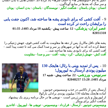
یز به نام «کینوسفال ها» یا «سگ سرها» یاد کرده اند؛ انسان هایی با بدن انسان
ر سگ که بعدها در منابع گوناگون، ...
ان
-
یونان باستان
-
شگفت انگیز
-
نویسندگان
-
باستان
-
بدن انسان
-
یونان
آفت کشی که برای نابودی پشه ها ساخته شد، اکنون جفت یابی
برایشان راحت تر کرده است
 ایران
-
پزشکی
-
12 ساعت پیش - یکشنبه 18 مرداد 1405، 01:35
82051
 های ناقل مالاریا، پس از دهه ها مقاومت به آفت کشی قوی، جهش ژنتیکی را
 کرده اند که به آنها در شهرهای پر سر و صدا کمک می کند تا جفت پیدا کنند. -
 کشی که برای نابودی پشه ها ساخته شد، ...
ت کش
-
جهش ژنتیکی
-
کرد
-
پشه
-
آفت
-
سر و صدا
-
مقاومت
پس از تمدید وینی با رئال/ هایجک 130
یون پوندی آرسنال به لیورپول!
نویس
-
ورزشی
-
22 ساعت پیش - شنبه 17
1، 15:28
82048257
نال پس از ناکامی در جذب وینیسیوس جونیور،
آماده هایجک معامله 130 میلیون پوندی برادلی بارکولا
لیورپول و پاری سن ژرمن است. - توپچی ها در حال برنامه ریزی یک پیشنهاد
ت انگیز برای وینگر ...
یسیوس جونیور
-
آرسنال
-
قرارداد
-
وینیسیوس
-
توپچی ها
-
لیورپول
-
لئاندرو