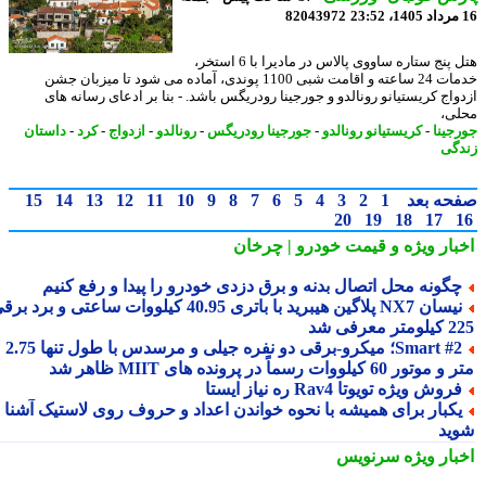
82043972
هتل پنج ستاره ساووی پالاس در مادیرا با 6 استخر،
خدمات 24 ساعته و اقامت شبی 1100 پوندی، آماده می شود تا میزبان جشن
واج کریستیانو رونالدو و جورجینا رودریگس باشد. - بنا بر ادعای رسانه های
ی،
جینا
-
کریستیانو رونالدو
-
جورجینا رودریگس
-
رونالدو
-
ازدواج
-
کرد
-
داستان
گی
حه بعد
1
2
3
4
5
6
7
8
9
10
11
12
13
14
15
20
19
18
17
بار ویژه
و قیمت خودرو | چرخان
گونه محل اتصال بدنه و برق دزدی خودرو را پیدا و رفع کنیم
نیسان NX7 پلاگین هیبرید با باتری 40.95 کیلووات ساعتی و برد برقی
 معرفی شد
Smart #2؛ میکرو-برقی دو نفره جیلی و مرسدس با طول تنها 2.75
ور 60 کیلووات رسماً در پرونده های MIIT ظاهر شد
روش ویژه تویوتا Rav4 ره نیاز ایستا
کبار برای همیشه با نحوه خواندن اعداد و حروف روی لاستیک آشنا
ید
بار ویژه
سرنویس