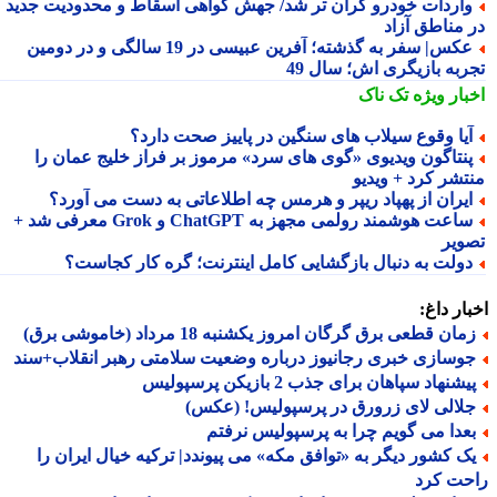
اردات خودرو گران تر شد/ جهش گواهی اسقاط و محدودیت جدید
 مناطق آزاد
عکس| سفر به گذشته؛ آفرین عبیسی در 19 سالگی و در دومین
ربه بازیگری اش؛ سال 49
بار ویژه
تک ناک
یا وقوع سیلاب های سنگین در پاییز صحت دارد؟
نتاگون ویدیوی «گوی های سرد» مرموز بر فراز خلیج عمان را
تشر کرد + ویدیو
یران از پهپاد ریپر و هرمس چه اطلاعاتی به دست می آورد؟
ساعت هوشمند رولمی مجهز به ChatGPT و Grok معرفی شد +
ویر
ولت به دنبال بازگشایی کامل اینترنت؛ گره کار کجاست؟
ار داغ:
ان قطعی برق گرگان امروز یکشنبه 18 مرداد (خاموشی برق)
وسازی خبری رجانیوز درباره وضعیت سلامتی رهبر انقلاب+سند
شنهاد سپاهان برای جذب 2 بازیکن پرسپولیس
لالی لای زرورق در پرسپولیس! (عکس)
عدا می گویم چرا به پرسپولیس نرفتم
ک کشور دیگر به «توافق مکه» می پیوندد| ترکیه خیال ایران را
حت کرد