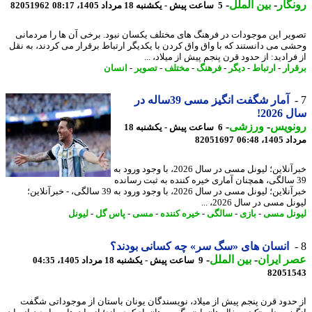
گار
-
بین الملل
-
5 ساعت پیش - یکشنبه 18 مرداد 1405، 08:17
82051962
یر این موجودات در فرهنگ های مختلف یکسان نبود. برخی آن ها را مردمانی
ی می دانستند که با واق واق کردن با یکدیگر ارتباط برقرار می کردند، به نقل
رادید: از حدود قرن پنجم پیش از میلاد، ...
رار
-
ارتباط
-
دیگر
-
فرهنگ
-
مختلف
-
تصویر
-
انسان
آمار شگفت انگیز مسی 39ساله در
202!
نویس
-
ورزشی
-
6 ساعت پیش - یکشنبه 18
1، 06:48
82051697
خبرآنلاین؛ لیونل مسی در سال 2026، با وجود ورود به
3 سالگی، همچنان آماری خیره کننده به ثبت رسانده
خبرآنلاین؛ لیونل مسی در سال 2026، با وجود ورود به 39 سالگی، - خبرآنلاین؛
ل مسی در سال 2026، ...
نل مسی
-
بازی
-
سالگی
-
خیره کننده
-
مسی
-
پاس گل
-
لیونل
انسان های «سگ سر» چه کسانی بودند؟
 ایران
-
بین الملل
-
9 ساعت پیش - یکشنبه 18 مرداد 1405، 04:35
82051
حدود قرن پنجم پیش از میلاد، نویسندگان یونان باستان از موجوداتی شگفت