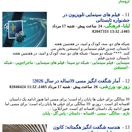
سار
فیلم های سینمایی تلویزیون در
واره تابستانی
ا
-
فرهنگی
-
24 ساعت پیش - شنبه 17 مرداد
82047333
1405
ه های دو، سه، کودک و امید، در هفتمین هفته
ستان، چندین فیلم سینمایی و انیمیشن پخش می
د. **** شبکه دو سیما - شبکه های دو، سه، کودک و امید، در هفتمین هفته
تان، چندین فیلم ...
مایی
-
فیلم سینمایی
-
شبکه دو سیما
-
فیلم های سینمایی
-
ماجراجویی
-
شبکه
یمیشن
آمار شگفت انگیز مسی 39ساله در سال 2026!
 نو
-
ورزشی
-
26 ساعت پیش - شنبه 17 مرداد 1405، 11:32
82046424
3 سالگی برای خیلی ها پایان راه است؛ برای مسی اما هنوز ادامه یک داستان
افسانه ای است. - روزنو :39 سالگی برای خیلی ها پایان راه است؛ برای مسی اما
ز ادامه یک داستان افسانه ای است. خبرآنلاین؛ ...
ی
-
سالگی
-
مسی
-
افسانه
-
داستان
-
پاس گل
-
پایان
هندسه شگفت انگیز هگمتانه؛ کانون