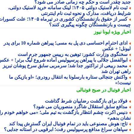
ید چقدر است و حکم چه زمانی صادر می شود؟
ثبت نام لاستیک دولتی ۱۴۰۵؛ لینک سامانه خرید لاستیک دولتی،
ایط دریافت، مدارک و نحوه ثبت نام اینترنتی
کسر از حقوق بازنشستگان کشوری در تیرماه ۱۴۰۵؛ علت کسورات
ست و بازنشستگان چگونه پیگیری کنند؟
بار ویژه
ایونا نیوز
ادای احترام احساسی دی پل به مسی؛ پیراهن شماره 10 برای پدر
ونل! + عکس
خنگوی وزارت کشور: توهین به رییس جمهور جرم است
بوالفضل جلالی با پیراهن پرسپولیس آماده شروع لیگ برتر! + عکس
حمد ربیعی از تراکتور جدا شد؛ سرمربی سابق سرخ پوشان تبریز
هی تهران شد
اکنش جنجالی ستاره بارسلونا به انتقال رودری؛ «او بازیکن ما
ست!»
بار فوتبال در صبح فوتبالی
ولاد برای بازگشت رضاییان شرط گذاشت
دافع سابق استقلال شاگرد منصوریان می شود؟
نیس اکرت چشم انتظار بازگشت به تیم ملی؛ «می خواهم خودم را
ان بدهم»
اج: هوش مصنوعی باید در تمام فوتبال ایران گسترش پیدا کند
پاهان سراغ مدافع پرسپولیس رفت؛ ابرقویی در آستانه جدایی؟