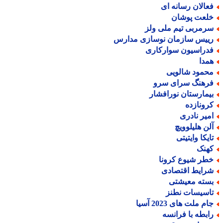
عالان رسانه ای
لعت پوشان
رمربی تیم ملی ولز
ییس سازمان نوسازی مدارس
دراسیون سوارکاری
مدا
حمود شالویی
رهنگ سرای سرو
یمارستان نورافشار
رونازده
میر نادری
لن هلیلوویچ
ایکا وایتیتی
هنک
طر شیوع کرونا
رایط اقتصادی
سته معیشتی
اسیسات نطنز
م ملت های 2023 آسیا
ابطه با فرانسه