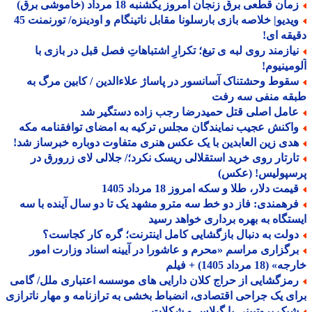
ان قطعی برق زنجان امروز یکشنبه 18 مرداد (خاموشی برق)
ویدیو| خلاصه بازی بارسلونا مقابل ناتینگام و اودینزه/ تورنمنت 45
قه ای!
یازمند روی لبه ی تیغ؛ تکرارِ اشتباهاتِ فصل قبل در بازی با
مینیوم!
قوط وحشتناک آسانسور در پاساژ علاءالدین / کابین مرگ به
قه منفی سه رفت
امل اصلی قتل حمیدرضا رجب زاده دستگیر شد
اکنش عجیب نمایندگان مجلس ترکیه به امضای توافقنامه مکه
دی زین العابدین با یک عکس هنری متفاوت دوباره خبرساز شد!
ارتار روی خرید استقلالی ریسک نکرد؛/ جلالی لای زرورق در
سپولیس! (عکس)
مت دلار، طلا و سکه امروز 18 مرداد 1405
رهمندی: فاز دو خط سه مترو مشهد یک تا دو سال آینده با سه
تگاه به بهره برداری خواهد رسید
ولت به دنبال بازگشایی کامل اینترنت؛ گره کار کجاست؟
رگزاری مراسم «محرم و عاشورا در آیینه اسناد وزارت امور
18 مرداد 1405) + فیلم
مزگشایی از حراج کلان دارایی های موسسه اعتباری ملل/ گامی
ی یک جراحی اقتصادی، انضباط بخشی به ترازنامه و مهار ناترازی
یک پروتیینی با گیلاس و شکلات