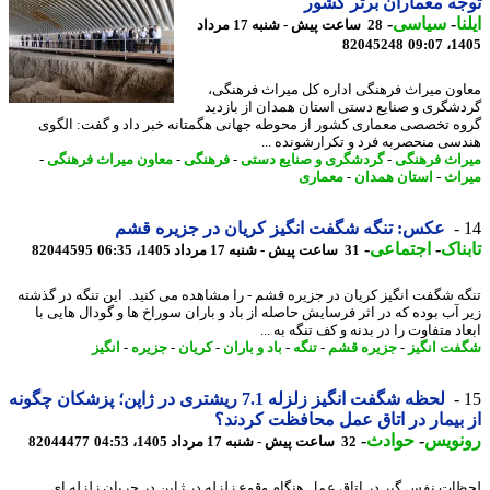
ه معماران برتر کشور
ا
-
سیاسی
-
28 ساعت پیش - شنبه 17 مرداد
82045248
1405
ون میراث فرهنگی اداره کل میراث فرهنگی،
شگری و صنایع دستی استان همدان از بازدید
ه تخصصی معماری کشور از محوطه جهانی هگمتانه خبر داد و گفت: الگوی
سی منحصربه فرد و تکرارشونده ...
اث فرهنگی
-
گردشگری و صنایع دستی
-
فرهنگی
-
معاون میراث فرهنگی
-
اث
-
استان همدان
-
معماری
عکس: تنگه شگفت انگیز کریان در جزیره قشم
ناک
-
اجتماعی
-
31 ساعت پیش - شنبه 17 مرداد 1405، 06:35
82044595
ه شگفت انگیز کریان در جزیره قشم - را مشاهده می کنید. این تنگه در گذشته
 آب بوده که در اثر فرسایش حاصله از باد و باران سوراخ ها و گودال هایی با
د متفاوت را در بدنه و کف تنگه به ...
ت انگیز
-
جزیره قشم
-
تنگه
-
باد و باران
-
کریان
-
جزیره
-
انگیز
لحظه شگفت انگیز زلزله 7.1 ریشتری در ژاپن؛ پزشکان چگونه
بیمار در اتاق عمل محافظت کردند؟
نویس
-
حوادث
-
32 ساعت پیش - شنبه 17 مرداد 1405، 04:53
82044477
ات نفس گیر در اتاق عمل هنگام وقوع زلزله در ژاپن در جریان زلزله ای