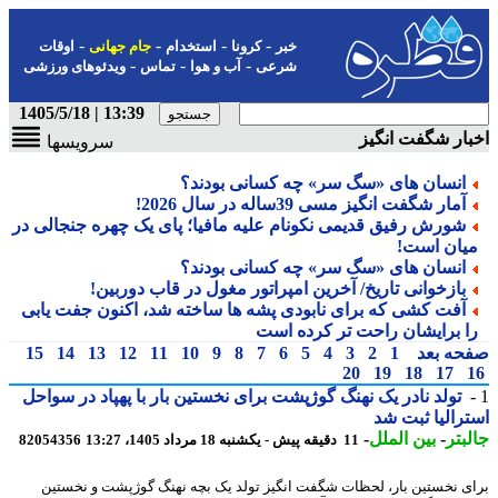
-
-
-
-
خبر
کرونا
استخدام
جام جهانی
اوقات
-
-
-
شرعی
آب و هوا
تماس
ویدئوهای ورزشی
13:39 | 1405/5/18
ار شگفت انگیز
سرویسها
انسان های «سگ سر» چه کسانی بودند؟
آمار شگفت انگیز مسی 39ساله در سال 2026!
شورش رفیق قدیمی نکونام علیه مافیا؛ پای یک چهره جنجالی در
یان است!
انسان های «سگ سر» چه کسانی بودند؟
بازخوانی تاریخ/ آخرین امپراتور مغول در قاب دوربین!
آفت کشی که برای نابودی پشه ها ساخته شد، اکنون جفت یابی
ا برایشان راحت تر کرده است
حه بعد
1
2
3
4
5
6
7
8
9
10
11
12
13
14
15
20
19
18
17
تولد نادر یک نهنگ گوژپشت برای نخستین بار با پهپاد در سواحل
رالیا ثبت شد
بتر
-
بین الملل
-
11 دقیقه پیش - یکشنبه 18 مرداد 1405، 13:27
82054356
ی نخستین بار، لحظات شگفت انگیز تولد یک بچه نهنگ گوژپشت و نخستین