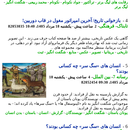
بت های لیگ برتر
-
تراکتور
-
جواد نکونام
-
نکونام
-
محمد ربیعی
-
شگفت انگیز
-
 برتر
بازخوانی تاریخ/ آخرین امپراتور مغول در قاب دوربین!
ناک
-
فرهنگی
-
2 ساعت پیش - یکشنبه 18 مرداد 1405، 10:40
82053035
ی یک عکس تاریخی، بیشتر از صد ها صفحه کتاب حرف می زند. - این تصویر
نی ثبت شد که بهادرشاه ظفر دیگر یک فرمانروای آزاد نبود. او در دهلی، در
رت بریتانیا، منتظر محاکمه بود. مجموعه های ...
یخی
-
بریتانیا
-
تصویر
-
عکس
-
منابع
-
شگفت انگیز
-
ثبت
انسان های «سگ سر» چه کسانی
ند؟
نه 7
-
بین الملل
-
4 ساعت پیش - یکشنبه 18
1، 09:30
82052454
گزارش پارسینه به نقل از فرادید: از حدود قرن
م پیش از میلاد، نویسندگان یونان باستان از
وداتی شگفت انگیز به نام «کینوسفال ها» یا «سگ سرها» یاد کرده اند؛ - به
رش پارسینه به نقل از فرادید:
ان باستان
-
شگفت انگیز
-
نویسندگان
-
گزارش
-
انسان
-
باستان
-
بدن انسان
انسان های «سگ سر» چه کسانی بودند؟