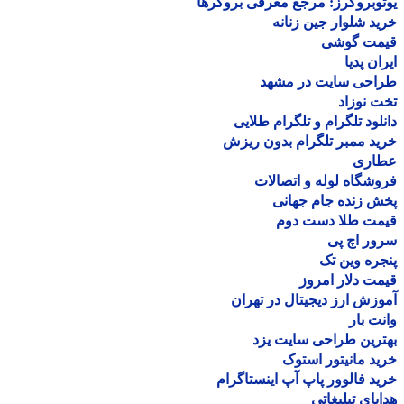
وبروکرز: مرجع معرفی بروکرها
د شلوار جین زنانه
مت گوشی
ان پدیا
احی سایت در مشهد
 نوزاد
لود تلگرام و تلگرام طلایی
د ممبر تلگرام بدون ریزش
اری
شگاه لوله و اتصالات
 زنده جام جهانی
مت طلا دست دوم
ر اچ پی
ره وین تک
ت دلار امروز
زش ارز دیجیتال در تهران
ت بار
رین طراحی سایت یزد
د مانیتور استوک
د فالوور پاپ آپ اینستاگرام
یای تبلیغاتی