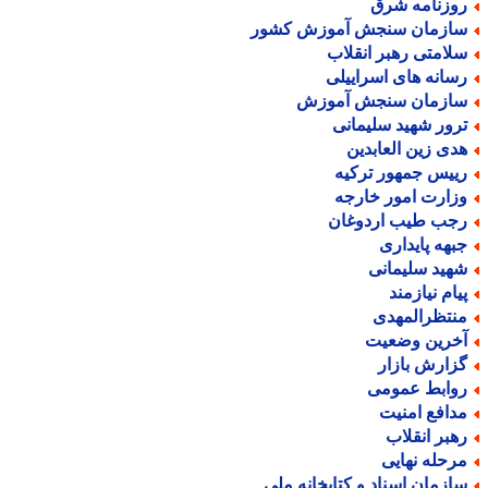
وزنامه شرق
ازمان سنجش آموزش کشور
لامتی رهبر انقلاب
سانه های اسراییلی
ازمان سنجش آموزش
رور شهید سلیمانی
دی زین العابدین
ییس جمهور ترکیه
زارت امور خارجه
جب طیب اردوغان
بهه پایداری
هید سلیمانی
یام نیازمند
نتظرالمهدی
خرین وضعیت
زارش بازار
وابط عمومی
دافع امنیت
هبر انقلاب
رحله نهایی
ازمان اسناد و کتابخانه ملی