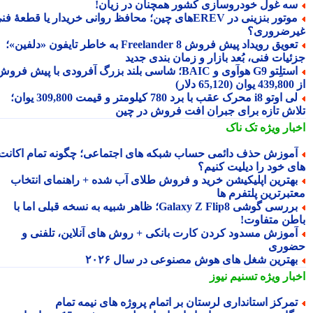
ه غول خودروسازی کشور همچنان در زیان!
موتور بنزینی در EREVهای چین؛ محافظ روانی خریدار یا قطعهٔ فنی
رضروری؟
تعویق رویداد پیش فروش Freelander 8 به خاطر تایفون «دلفین»؛
ئیات فنی، بُعد بازار و زمان بندی جدید
استلِتو G9 هوآوی و BAIC؛ شاسی بلند بزرگ آفرودی با پیش فروش
دلار)
لی اوتو i8 محرک عقب با برد 780 کیلومتر و قیمت 309,800 یوان؛
اش تازه برای جبران افت فروش در چین
بار ویژه
تک ناک
موزش حذف دائمی حساب شبکه های اجتماعی؛ چگونه تمام اکانت
ی خود را دیلیت کنیم؟
هترین اپلیکیشن خرید و فروش طلای آب شده + راهنمای انتخاب
تبرترین پلتفرم ها
بررسی گوشی Galaxy Z Flip8؛ ظاهر شبیه به نسخه قبلی اما با
طن متفاوت!
موزش مسدود کردن کارت بانکی + روش های آنلاین، تلفنی و
وری
هترین شغل های هوش مصنوعی در سال ۲۰۲۶
بار ویژه
تسنیم نیوز
مرکز استانداری لرستان بر اتمام پروژه های نیمه تمام