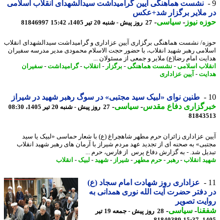
نشست هماهنگی آیین گرامیداشت سیدالشهدای انقلاب اسلامی
ملایر برگزار شد+عکس
ه نیوز
-
سیاسی
-
27 روز پیش - شنبه 20 تیر 1405، 15:42
81846997
ه/ نشست هماهنگی برگزاری آیین عزاداری و گرامیداشت سیدالشهدای انقلاب
امی رهبر شهید انقلاب، با حضور حجت الاسلام محمودی مدیر مدرسه سفیران
یت امام رضا(ع) ملایر و جمعی از مسئولان ...
لاب اسلامی
-
نشست هماهنگی
-
برگزار
-
انقلاب
-
گرامیداشت
-
سفیران
یت
-
آیین عزاداری
طنین نوای «لبیک سید مجتبی» در سوگ رهبر شهید در شیراز
رگزاری دفاع مقدس
-
سیاسی
-
27 روز پیش - شنبه 20 تیر 1405، 08:30
81843
ن عزاداری زائران حرم مطهر شاهچراغ (ع) با شعار حماسی «لبیک یا سید
بی» به صحنه ای از تجدید عهد مردم شیراز با آرمان های رهبر شهید انقلاب
یل شد. - به گزارش دفاع پرس از فارس، حرم ...
د انقلاب
-
رهبر
-
حرم مطهر
-
شیراز
-
شهید
-
لبیک
-
انقلاب
عزاداری روز شهادت امام سجاد (ع)
دفتر حضرت آیت الله نوری همدانی به
یت تصویر
نا
-
سیاسی
-
28 روز پیش - جمعه 19 تیر