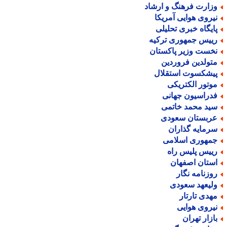
زارت فرهنگ و ارشاد
یروی هوایی آمریکا
ایگاه خبری تحلیلی
ییس جمهوری ترکیه
خست وزیر پاکستان
تولدین فروردین
یشکسوت استقلال
وتور الکتریکی
دراسیون جهانی
ید محمد خاتمی
ربستان سعودی
رمایه گذاران
مهوری اسلامی
ییس پلیس راه
ستان اصفهان
وزنامه نگار
لیعهد سعودی
هدی تارتار
یروی هوایی
ازار تهران