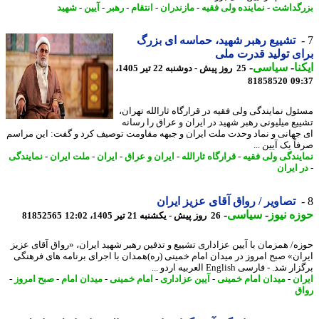
گداشت
-
نماینده ولی فقیه
-
مازندران
-
انتقام
-
رهبر
-
آیین
-
شهید
تشییع رهبر شهید، حماسه ای بزرگ
ی تولید قدرت ملی
نا
-
سیاسی
-
25 روز پیش - دوشنبه 22 تیر 1405،
81858520
09
ول نمایندگی ولی فقیه در قرارگاه ثارالله تهران،
یع میلیونی رهبر شهید در ایران و عراق را رسانه
جهانی و نماد وحدت ملت ایران و جبهه مقاومت توصیف کرد و گفت: این مراسم
ً یک آیین ...
یندگی ولی فقیه
-
قرارگاه ثارالله
-
ایران و عراق
-
ایران
-
ملت ایران
-
نمایندگی
 ایران
تصاویر / رواق آقای عزیز ایران
ه نیوز
-
سیاسی
-
26 روز پیش - یکشنبه 21 تیر 1405، 12:02
81852565
ه/ همزمان با آیین عزاداری تشییع و تدفین رهبر شهید ایران، «رواق آقای عزیز
ان» صبح امروز در میدان امام خمینی (ره)همدان با اجرای برنامه های فرهنگی
شد. - فارسی English العربیه اردو ...
ان
-
میدان امام خمینی
-
آیین عزاداری
-
امام خمینی
-
میدان امام
-
صبح امروز
-
ق