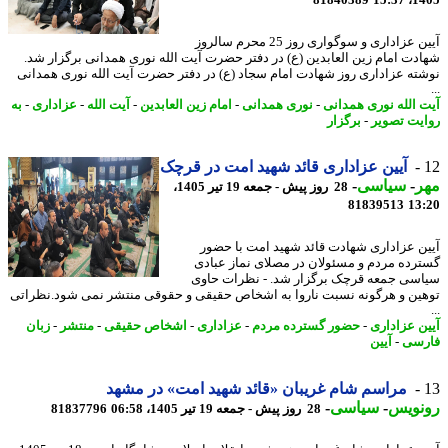
81840389
1405
آیین عزاداری و سوگواری روز 25 محرم سالروز
دت امام زین العابدین (ع) در دفتر حضرت آیت الله نوری همدانی برگزار شد.
ته عزاداری روز شهادت امام سجاد (ع) در دفتر حضرت آیت الله نوری همدانی
 الله نوری همدانی
-
نوری همدانی
-
امام زین العابدین
-
آیت الله
-
عزاداری
-
به
یت تصویر
-
برگزار
آیین عزاداری قائد شهید امت در قرچک
ر
-
سیاسی
-
28 روز پیش - جمعه 19 تیر 1405،
81839513
13
ن عزاداری شهادت قائد شهید امت با حضور
رده مردم و مسئولان در مصلای نماز عبادی
سی جمعه قرچک برگزار شد. - نظرات حاوی
ین و هرگونه نسبت ناروا به اشخاص حقیقی و حقوقی منتشر نمی شود.نظراتی
ن عزاداری
-
حضور گسترده مردم
-
عزاداری
-
اشخاص حقیقی
-
منتشر
-
زبان
سی
-
آیین
مراسم شام غریبان «قائد شهید امت» در مشهد
نویس
-
سیاسی
-
28 روز پیش - جمعه 19 تیر 1405، 06:58
81837796