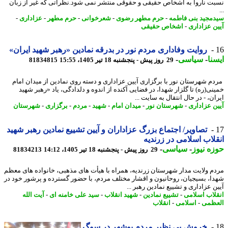
ت ناروا به اشخاص حقیقی و حقوقی منتشر نمی شود.نظراتی که غیر از زبان
مجید بنی فاطمه
-
حرم مطهر رضوی
-
شعرخوانی
-
حرم مطهر
-
عزاداری
-
ن عزاداری
-
اشخاص حقیقی
روایت وفاداری مردم نور در بدرقه نمادین «رهبر شهید ایران»
نا
-
سیاسی
-
29 روز پیش - پنجشنبه 18 تیر 1405، 15:55
81834815
م شهرستان نور با برگزاری آیین عزاداری و دسته روی نمادین از میدان امام
نی(ره) تا گلزار شهدا، در فضایی آکنده از اندوه و دلدادگی، یاد «رهبر شهید
ن، - در ﺣﺎل اﻧﺘﻘﺎل ﺑﻪ ﺳﺎﯾﺖ ...
ن عزاداری
-
شهرستان نور
-
میدان امام
-
شهید
-
مردم
-
برگزاری
-
شهرستان
تصاویر/ اجتماع بزرگ عزاداران و آیین تشییع نمادین رهبر شهید
لاب اسلامی در زرندیه
ه نیوز
-
سیاسی
-
29 روز پیش - پنجشنبه 18 تیر 1405، 14:12
81834213
م ولایت مدار شهرستان زرندیه، همراه با هیأت های مذهبی، خانواده های معظم
ا، بسیجیان، روحانیون و اقشار مختلف مردم، با حضور گسترده و پرشور خود در
 عزاداری و تشییع نمادین رهبر ...
لاب اسلامی
-
تشییع نمادین
-
شهید انقلاب
-
سید علی خامنه ای
-
آیت الله
ظمی
-
اسلامی
-
انقلاب
خروش بی نظیر مردم بوشهر در سوگ