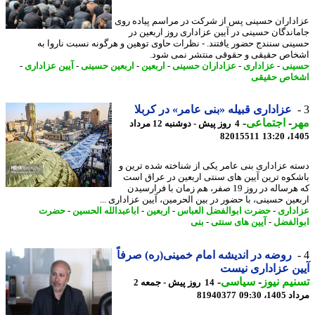
داران حسینی پس از شرکت در مراسم پیاده روی
اندگان حسینی در آیین عزاداری روز اربعین در
نی سنندج حضور یافتند. - نظرات حاوی توهین و هرگونه نسبت ناروا به
اص حقیقی و حقوقی منتشر نمی شود.
نی
-
عزاداری
-
عزاداران حسینی
-
اربعین
-
اربعین حسینی
-
آیین عزاداری
-
اص حقیقی
عزاداری قبیله «بنی عامر» در کربلا
ر
-
اجتماعی
-
4 روز پیش - دوشنبه 12 مرداد
82015511
1405
ه عزاداری بنی عامر یکی از شناخته شده ترین و
کوه ترین آیین های سنتی اربعین در عراق است
که هرساله در روز 19 صفر، هم زمان با فرارسیدن
عین حسینی، با حضور در بین الحرمین، آیین عزاداری ...
داری
-
حضرت ابوالفضل العباس
-
اربعین
-
اباعبدالله الحسین
-
حضرت
الفضل
-
آیین های سنتی
-
بنی
روضه در اندیشه امام خمینی(ره) صرفاً
ن عزاداری نیست
یم نیوز
-
سیاسی
-
14 روز پیش - جمعه 2
1، 09:30
81940377