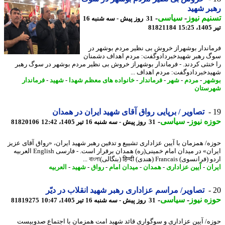
ر شهید
یم نیوز
-
سیاسی
-
31 روز پیش - سه شنبه 16
1
81821184
اندار بوشهراز خروش بی نظیر مردم بوشهر در
 رهبر شهیدخبردادوگفت: مردم اهداف دشمنان
خنثی کردند. - فرماندار بوشهراز خروش بی نظیر مردم بوشهر در سوگ رهبر
دخبردادوگفت: مردم اهداف ...
هر
-
مردم
-
شهر
-
فرماندار
-
خانواده های معظم شهدا
-
شهید
-
فرماندار
ستان
تصاویر / برپایی رواق آقای شهید ایران در همدان
ه نیوز
-
سیاسی
-
31 روز پیش - سه شنبه 16 تیر 1405، 12:42
81820106
ه/ همزمان با آیین عزاداری تشییع و تدفین رهبر شهید ایران، «رواق آقای عزیز
ایران» در میدان امام خمینی(ره) همدان برقرار است. - فارسی English العربیه
وی) Francais (هندی) हिन्दी (بنگالی)বাংলা ...
ان
-
آیین عزاداری
-
همدان
-
میدان امام
-
رواق
-
شهید
-
العربیه
تصاویر/ مراسم عزاداری رهبر شهید انقلاب در دیّر
ه نیوز
-
سیاسی
-
31 روز پیش - سه شنبه 16 تیر 1405، 10:47
81819275
ه/ آیین عزاداری و سوگواری قائد شهید امت همزمان با اجتماع صدوبیست