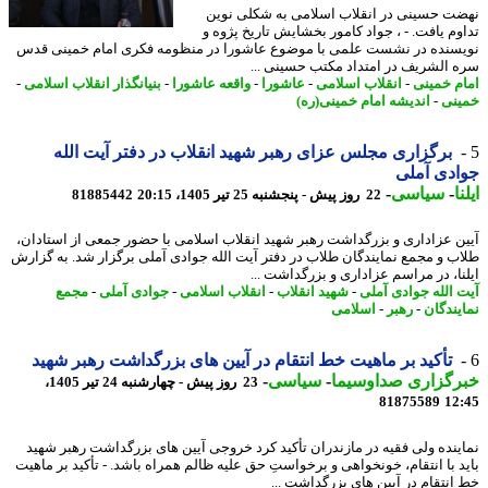
ت حسینی در انقلاب اسلامی به شکلی نوین
وم یافت. - ، جواد کامور بخشایش تاریخ پژوه و
سنده در نشست علمی با موضوع عاشورا در منظومه فکری امام خمینی قدس
 الشریف در امتداد مکتب حسینی ...
م خمینی
-
انقلاب اسلامی
-
عاشورا
-
واقعه عاشورا
-
بنیانگذار انقلاب اسلامی
-
نی
-
اندیشه امام خمینی(ره)
برگزاری مجلس عزای رهبر شهید انقلاب در دفتر آیت الله
دی آملی
ا
-
سیاسی
-
22 روز پیش - پنجشنبه 25 تیر 1405، 20:15
81885442
ن عزاداری و بزرگداشت رهبر شهید انقلاب اسلامی با حضور جمعی از استادان،
ب و مجمع نمایندگان طلاب در دفتر آیت الله جوادی آملی برگزار شد. به گزارش
نا، در مراسم عزاداری و بزرگداشت ...
 الله جوادی آملی
-
شهید انقلاب
-
انقلاب اسلامی
-
جوادی آملی
-
مجمع
یندگان
-
رهبر
-
اسلامی
تأکید بر ماهیت خط انتقام در آیین های بزرگداشت رهبر شهید
رگزاری صداوسیما
-
سیاسی
-
23 روز پیش - چهارشنبه 24 تیر 1405،
81875589
12
ینده ولی فقیه در مازندران تأکید کرد خروجی آیین های بزرگداشت رهبر شهید
د با انتقام، خونخواهی و برخواستِ حق علیه ظالم همراه باشد. - تأکید بر ماهیت
انتقام در آیین های بزرگداشت ...