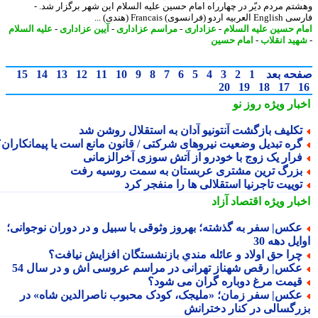
تم مردم دیّر در چهارراه امام حسین علیه السلام این شهر برگزار شد. -
اردو (فرانسوی) Francais (هندی) ...
م حسین علیه السلام
-
عزاداری
-
مراسم عزاداری
-
آیین عزاداری
-
علیه السلام
ید انقلاب
-
امام حسین
حه بعد
1
2
3
4
5
6
7
8
9
10
11
12
13
14
15
20
19
18
17
بار ویژه
روز نو
کلیف بازگشت آنتونیو آدان به استقلال روشن شد
ره تبدیل وضعیت نیروهای شرکتی / قانون مانع است یا پیمانکاران؟
رار یک زوج با خودرو از آتش سوزی آخرالزمانی
زرگ ترین مشتری عربستان به سمت روسیه رفت
وییت تاجرنیا استقلالی ها را منفجر کرد
بار ویژه
اقتصاد آزاد
کس| سفر به گذشته؛ بهروز وثوقی با سبیل و در دوران نوجوانی؛
یل دهه 30
را حق اولاد و عائله مندیِ بازنشستگان افزایش نیافت؟
کس| رقص شهناز تهرانی در مراسم عروسی اش و در سال 54
یمت مرغ دوباره گران می شود؟
کس| سفر زمان؛ «ملیجک، کودک محبوب ناصرالدین شاه» در
رگسالی در کنار دخترانش