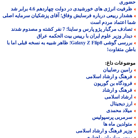
وری
رفیت انرژی های خورشیدی در دولت چهاردهم 4.6 برابر شد
شدار ربیعی درباره فرسایش وفاق؛ آقای پزشکیان سرمایه اصلی
 اعتماد مردم است
ادف مرگبار پژو پارس و ساینا؛ 7 نفر کشته و مصدوم شدند
یدار وزیر علوم ایران با رییس بیت الحکمه عراق
بررسی گوشی Galaxy Z Flip8؛ ظاهر شبیه به نسخه قبلی اما با
ن متفاوت!
ضوعات داغ:
امین رضاییان
رهنگ و ارشاد اسلامی
رودگاه بن گوریون
رهنگ و ارشاد
رشاد اسلامی
رز دیجیتال
یلاد محمدی
رمربی پرسپولیس
تولدین ماه ها
زیر فرهنگ و ارشاد اسلامی
ییس سازمان راهداری