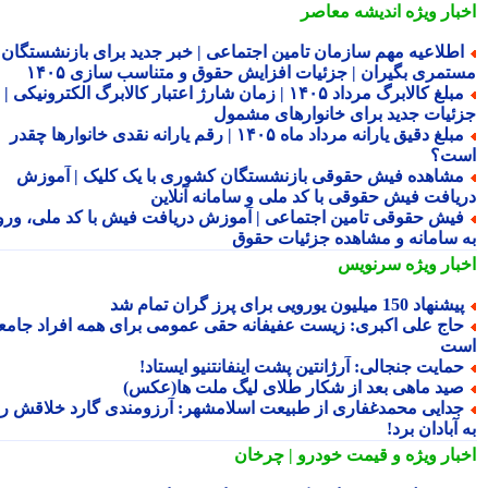
بار ویژه
اندیشه معاصر
طلاعیه مهم سازمان تامین اجتماعی | خبر جدید برای بازنشستگان و
تمری بگیران | جزئیات افزایش حقوق و متناسب سازی ۱۴۰۵
مبلغ کالابرگ مرداد ۱۴۰۵ | زمان شارژ اعتبار کالابرگ الکترونیکی |
ئیات جدید برای خانوارهای مشمول
مبلغ دقیق یارانه مرداد ماه ۱۴۰۵ | رقم یارانه نقدی خانوارها چقدر
ت؟
شاهده فیش حقوقی بازنشستگان کشوری با یک کلیک | آموزش
یافت فیش حقوقی با کد ملی و سامانه آنلاین
یش حقوقی تامین اجتماعی | آموزش دریافت فیش با کد ملی، ورود
 سامانه و مشاهده جزئیات حقوق
بار ویژه
سرنویس
شنهاد 150 میلیون یورویی برای پرز گران تمام شد
اج علی اکبری: زیست عفیفانه حقی عمومی برای همه افراد جامعه
ت
مایت جنجالی: آرژانتین پشت اینفانتنیو ایستاد!
ید ماهی بعد از شکار طلای لیگ ملت ها(عکس)
دایی محمدغفاری از طبیعت اسلامشهر: آرزومندی گارد خلاقش را
آبادان برد!
بار ویژه
و قیمت خودرو | چرخان