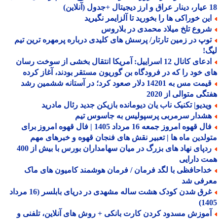
ین خوراکی ها را بخورید تا آلزایمر نگیرید
روع تلخ میلاد محمدی در بلاروس
وپ در زمین تارتار/ پرسش های کلیدی درباره پرمهره ترین تیم
!
ادعای کانال 12 اسراییل: آمریکا انتقال بخشی از سوخت رسان
 خود را که در فرودگاه بن گوریون مستقر بودند، آغاز کرده
قیمت مس به 14201 دلار صعود کرد؛ در آستانه ششمین رشد
گی متوالی از 2020
یدیو| تکنیک ناب یان دیومانده بازیکن جدید رئال مادرید
شدار سرمربی پرسپولیس به جاسوس تیم
فال قهوه امروز جمعه 16 مرداد 1405 | فال قهوه امروز برای
لدین ماه ها | تعبیر نقش های فنجان قهوه و خبرهای مهم
ردپای نهاد های بزرگ در میان سهامداران بورس با بیش از 400
 دارایی
داحافظی با لگد فرمان / فرمان هوشمند کامیون های ماک
رفی شد
غرق شدن کودک هشت ساله مشهدی در دریای بابلسر (16 مرداد
14
موزش مسدود کردن کارت بانکی + روش های آنلاین، تلفنی و