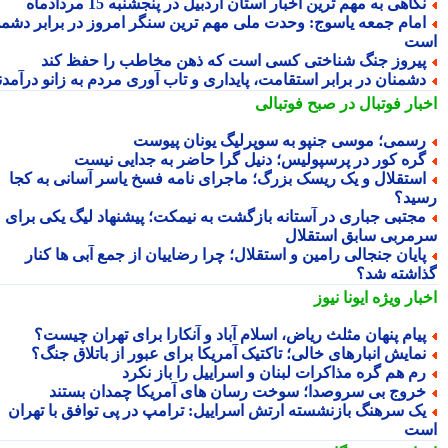
گاهی به مهم ترین اخبار استان اردبیل در پنجشنبه 15 مردادماه
مام جمعه یاسوج: وحدت ملی مهم ترین سنگر امروز در برابر دشمن
ت
یروز جنگ شناختی کسی است که ذهن مخاطب را حفظ کند
شمنان در برابر استقامت، پایداری و تاب آوری مردم به زانو درآمدند
بار فوتبال در صبح فوتبالی
سمی؛ موسی جنپو به سوپرلیگ یونان پیوست
ره کور در پرسپولیس؛ دنیل گرا حاضر به جدایی نیست
ستقلال و یک ریسک بزرگ؛ ماجرای نامه فسخ یاسر آسانی به کجا
ید؟
جتبی جباری در آستانه بازگشت به نیمکت؛ پیشنهاد لیگ یکی برای
مربی سابق استقلال
ایان جنجالی رامین و استقلال؛ چرا رضاییان از جمع آبی ها کنار
اشته شد؟
بار ویژه
ایونا نیوز
یام پنهان مثلث ریاض، اسلام آباد و آنکارا برای تهران چیست؟
مایش انبارهای خالی؛ تاکتیک آمریکا برای عبور از باتلاق جنگ؟
م هم گره مذاکرات لبنان و اسراییل را باز نکرد
روج بی سروصدا؛ سوخت رسان های آمریکا چمدان بستند
ک سرهنگ بازنشسته ارتش اسراییل: ترامپ در پی توافق با تهران
ت