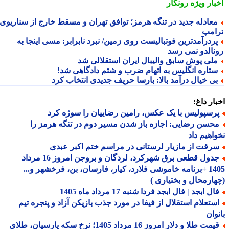
بار ویژه
رونگار
عادله جدید در تنگه هرمز؛ توافق تهران و مسقط خارج از سناریوی
امپ
ردرآمدترین فوتبالیست روی زمین/ نبرد نابرابر: مسی اینجا به
نالدو نمی رسد
لی پوش سابق والیبال ایران استقلالی شد
تاره انگلیس به اتهام ضرب و شتم دادگاهی شد!
ی خیال درآمد بالا: بارسا حریف جدیدی انتخاب کرد
ار داغ:
رسپولیس با یک عکس، رامین رضاییان را سوژه کرد
حسن رضایی: اجازه باز شدن مسیر دوم در تنگه هرمز را
اهیم داد
رقت از مازیار لرستانی در مراسم ختم اکبر عبدی
جدول قطعی برق شهرکرد، لردگان و بروجن امروز 16 مرداد
1405 +برنامه خاموشی فلارد، کیار، فارسان، بن، فرخشهر و...
ارمحال و بختیاری )
ل ابجد | فال ابجد فردا شنبه 17 مرداد ماه 1405
ستعلام استقلال از فیفا در مورد جذب بازیکن آزاد و پنجره تیم
وان
قیمت طلا و دلار امروز 16 مرداد 1405؛ نرخ سکه پارسیان، طلای