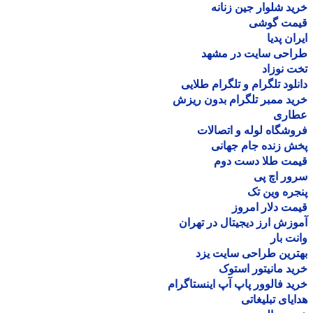
د شلوار جین زنانه
مت گوشی
ان پدیا
احی سایت در مشهد
 نوزاد
لود تلگرام و تلگرام طلایی
د ممبر تلگرام بدون ریزش
اری
شگاه لوله و اتصالات
 زنده جام جهانی
مت طلا دست دوم
ر اچ پی
ره وین تک
ت دلار امروز
زش ارز دیجیتال در تهران
ت بار
رین طراحی سایت یزد
د مانیتور استوک
د فالوور پاپ آپ اینستاگرام
یای تبلیغاتی