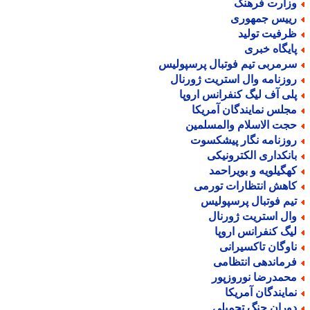
زارت فرهنگ
ییس جمهوری
رفیت تولید
ایگاه خبری
رمربی تیم فوتبال پرسپولیس
وزنامه وال استریت ژورنال
لی آف لیگ کنفرانس اروپا
جلس نمایندگان آمریکا
جت الاسلام والمسلمین
وزنامه نگار پیشکسوت
انکداری الکترونیکی
هگیلویه و بویراحمد
اهش انتظارات تورمی
یم فوتبال پرسپولیس
ال استریت ژورنال
یگ کنفرانس اروپا
اوگان تاکسیرانی
رماندهی انتظامی
حمدرضا نوروزپور
مایندگان آمریکا
وران جنگ تحمیلی