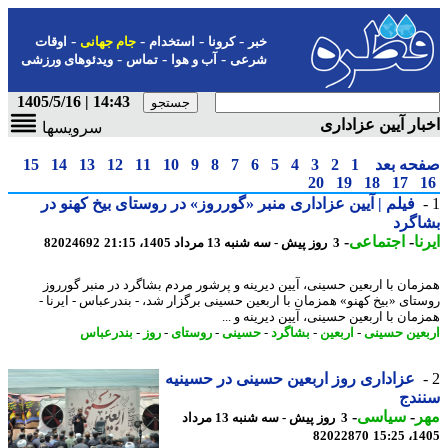
-
-
-
-
خبر
کرونا
استخدام
جام جهانی
اوقات
-
-
-
شرعی
آب و هوا
تماس
ویدئوهای ورزشی
14:43 | 1405/5/16
ار آیین عزاداری
سرویسها
حه بعد
1
2
3
4
5
6
7
8
9
10
11
12
13
14
15
20
19
18
17
فیلم | آیین عزاداری منبر «گورروز» در روستای بیخ کهنو در
گرد
ا
-
اجتماعی
-
3 روز پیش - سه شنبه 13 مرداد 1405، 21:15
82024692
مان با اربعین حسینی، آیین دیرینه و پرشور مردم بشاگرد در منبر گورروز
تای «بیخ کهنو» همزمان با اربعین حسینی برگزار شد، - بندرعباس - ایرنا -
ان با اربعین حسینی، آیین دیرینه و ...
عین حسینی
-
اربعین
-
بشاگرد
-
حسینی
-
روستای
-
روز
-
بندرعباس
عزاداری روز اربعین حسینی در حسینیه
ندج
ر
-
سیاسی
-
3 روز پیش - سه شنبه 13 مرداد
82022870
1405