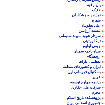
اریم قیه
افیک
ماینده ورزشکاران
هره
لی یعقوبیان
یست آرژانتین
ردار شهید سپهبد سلیمانی
ایکا وایتیتی
یمی اولیور
پاه ناحیه سمنان
ودهنگام
عطیلی ادارات
یران و کشورهای منطقه
سکتبال قهرمانی اروپا
ویین
رنامه چهارم توسعه
رکت ملی حفاری
حرم
ژوهشکده تاریخ اسلام
مهوری اسلامی ایران