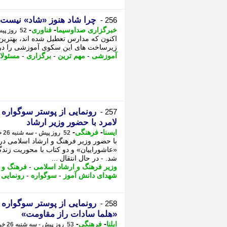
چرا شاد هنوز «شاد» نیست
256 -
-
-
خبرگزاری صداوسیما
فناوری
52 روز پیش - سه شنبه 26 خرداد 1405، 19:00
اکنون که مدارس تعطیل شده اند، بهترین 
زیرساخت های این سکوی آموزشی را در او
آموزشی
-
مهم ترین
-
برگزاری
-
مسئولا
رونمایی از پوستر سوگواره 
257 -
لامرد با حضور وزیر ارشاد
-
-
ایسنا
فرهنگی
52 روز پیش - سه شنبه 26 خرداد 1405، 17:00
با حضور وزیر فرهنگ و ارشاد اسلامی در
«عاشوراییان» و دو کتاب با محوریت زند
شد. - در ﺣﺎل اﻧﺘﻘﺎل ...
وزیر فرهنگ و ارشاد اسلامی
-
فرهنگ و 
شهدای دانش آموز
-
سوگواره
-
رونمایی
رونمایی از پوستر سوگواره 
258 -
«هلما سادات راز مقاومت»
-
-
ایلنا
فرهنگی
53 روز پیش - سه شنبه 26 خرداد 1405، 14:37