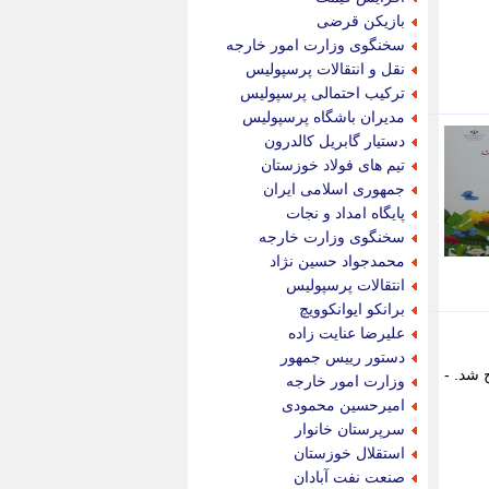
پویه آنلاین
بازیکن قرضی
پیام نفت
سخنگوی وزارت امور خارجه
تابناک
نقل و انتقالات پرسپولیس
تازه نیوز
ترکیب احتمالی پرسپولیس
تبیان
مدیران باشگاه پرسپولیس
تجارت نیوز
دستیار گابریل کالدرون
تحریریه
تیم های فولاد خوزستان
ترابر نیوز
جمهوری اسلامی ایران
ترفندباز
پایگاه امداد و نجات
تریبون اقتصاد
سخنگوی وزارت خارجه
تسنیم نیوز
محمدجواد حسین نژاد
تک ناک
انتقالات پرسپولیس
تکراتو
برانکو ایوانکوویچ
توریسم آنلاین
علیرضا عنایت زاده
تولید نیوز
دستور رییس جمهور
تیتر فوری
 شد. -
وزارت امور خارجه
تیکنا
امیرحسین محمودی
جاب ویژن
سرپرستان خانوار
جار نیوز
استقلال خوزستان
جالبتر
صنعت نفت آبادان