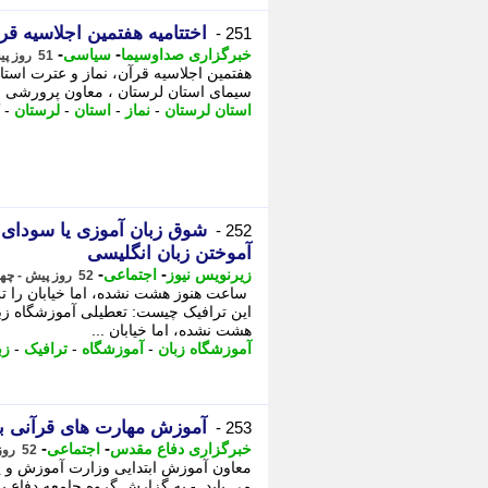
اختتامیه هفتمین اجلاسیه قر
251 -
-
-
خبرگزاری صداوسیما
سیاسی
51 روز پیش - چهارشنبه 27 خرداد 1405، 19:45
هفتمین اجلاسیه قرآن، نماز و عترت استا
سیمای استان لرستان ، معاون پرورشی و 
استان لرستان
-
نماز
-
استان
-
لرستان
-
شوق زبان آموزی یا سودای م
252 -
آموختن زبان انگلیسی
-
-
زیرنویس نیوز
اجتماعی
52 روز پیش - چهارشنبه 27 خرداد 1405، 11:23
ساعت هنوز هشت نشده، اما خیابان را تر
این ترافیک چیست: تعطیلی آموزشگاه زبا
هشت نشده، اما خیابان ...
آموزشگاه زبان
-
آموزشگاه
-
ترافیک
-
زب
آموزش مهارت های قرآنی به 28 هزار معلم ابتدایی در 18 ا
253 -
-
-
خبرگزاری دفاع مقدس
اجتماعی
52 روز پیش - چهارشنبه 27 خرداد 1405، 11:10
معاون آموزش ابتدایی وزارت آموزش و 
می یابد. - به گزارش گروه جامعه دفاع