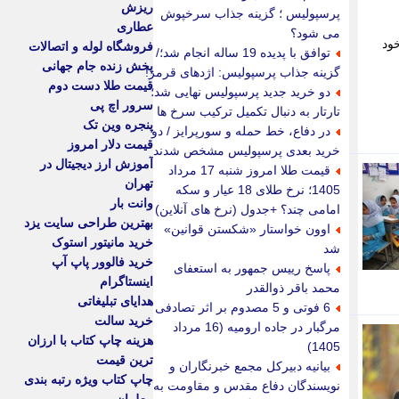
ریزش
پرسپولیس ؛ گزینه جذاب سرخپوش
عطاری
می شود؟
ود
فروشگاه لوله و اتصالات
توافق با پدیده 19 ساله انجام شد؛/
پخش زنده جام جهانی
گزینه جذاب پرسپولیس: اژدهای قرمز!
قیمت طلا دست دوم
دو خرید جدید پرسپولیس نهایی شد؛
سرور اچ پی
تارتار به دنبال تکمیل ترکیب سرخ ها
پنجره وین تک
در دفاع، خط حمله و سورپرایز / دو
قیمت دلار امروز
خرید بعدی پرسپولیس مشخص شدند
آموزش ارز دیجیتال در
قیمت طلا امروز شنبه 17 مرداد
تهران
1405؛ نرخ طلای 18 عیار و سکه
وانت بار
امامی چند؟ +جدول (نرخ های آنلاین)
بهترین طراحی سایت یزد
اوون خواستار «شکستن قوانین»
خرید مانیتور استوک
شد
خرید فالوور پاپ آپ
پاسخ رییس جمهور به استعفای
اینستاگرام
محمد باقر ذوالقدر
هدایای تبلیغاتی
6 فوتی و 5 مصدوم بر اثر تصادفی
خرید سالت
مرگبار در جاده ارومیه (16 مرداد
هزینه چاپ کتاب با ارزان
1405)
ترین قیمت
بیانیه دبیرکل مجمع خبرنگاران و
چاپ کتاب ویژه رتبه بندی
نویسندگان دفاع مقدس و مقاومت به