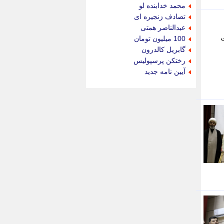
جام جم
محمد خدابنده لو
جدید پرس
تصادف زنجیره ای
جماران
عبدالناصر همتی
جوان ایرانی
ت
100 میلیون تومان
جهان مانا
گابریل کالدرون
جهان نگر
رختکن پرسپولیس
جهان نیوز
آیین نامه جدید
چطور
چمپیونات
چمدون
چه خبر
حادثه 24
حرف تو
حوادث پلاس
حوزه نیوز
خبر آنلاین
خبر جنوب
خبر سیاسی
خبر گردون
خبر ورزشی
خبرجو