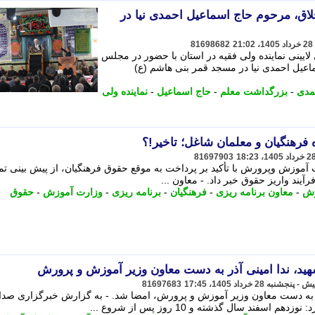
اق، مرحوم حاج اسماعیل احمدی نیا در
81698682
ایینی نماینده ولی فقیه در استان با حضور در مجلس
عیل احمدی نیا در مسجد قمر بنی هاشم (ع)
مدی
-
بزرگداشت معلم
-
حاج اسماعیل
-
نماینده ولی
 فرهنگیان و معلمان شاغل؛ تاخیر!؟
81697903
 آموزش وپرورش با تأکید بر پرداخت به موقع حقوق فرهنگیان، از پیش بینی تم
آیند واریز حقوق خبر داد. - معاون ...
رش
-
معاون برنامه ریزی
-
فرهنگیان
-
برنامه ریزی
-
وزارت آموزش
-
حقوق
ید، ندا امینی آذر به دست معاون وزیر آموزش و پرورش
81697683
ر به دست معاون وزیر آموزش و پرورش، امضا شد. - به گزارش خبرگزاری صدا 
فند سال گذشته و 10 روز پس از شروع ...