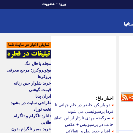
-
ورود
عضویت
تانها
مجله باحال مگ
یوتوبروکرز: مرجع معرفی
بروکرها
خرید شلوار جین زنانه
قیمت گوشی
ایران پدیا
اخبار داغ:
طراحی سایت در مشهد
دو بازیکن حاضر در جام جهانی تا
تخت نوزاد
فردا پرسپولیسی می شوند
دانلود تلگرام و تلگرام
سرگیجه مهدی تارتار از این اتفاق
طلایی
جالب در پرسپولیس + عکس
خرید ممبر تلگرام بدون
اقدام جدید نقل و انتقالاتی