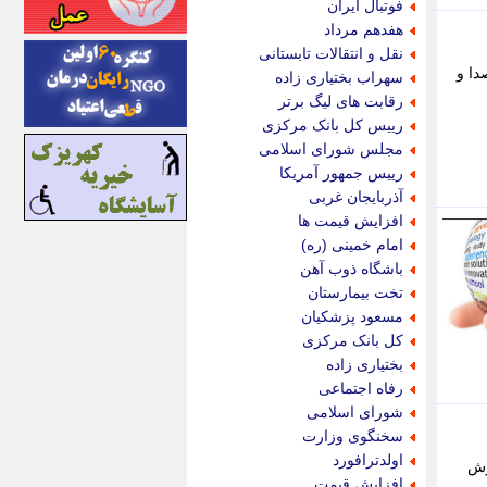
فوتبال ایران
اینتیتر
هفدهم مرداد
ایونا نیوز
نقل و انتقالات تابستانی
بازتاب آنلاین
دا و
سهراب بختیاری زاده
باشگاه خبرنگاران
رقابت های لیگ برتر
باغستان نیوز
رییس کل بانک مرکزی
بامبوک
مجلس شورای اسلامی
ببین و بخون
رییس جمهور آمریکا
بدینسان
آذربایجان غربی
بنکر
افزایش قیمت ها
بیت ران
امام خمینی (ره)
پارس فوتبال
باشگاه ذوب آهن
پارسینه
تخت بیمارستان
پارسینه پلاس
مسعود پزشکیان
پاز آنلاین
کل بانک مرکزی
پاس گل
بختیاری زاده
پانا
رفاه اجتماعی
پرتو نیوز
شورای اسلامی
پرسون
سخنگوی وزارت
پنجره نیوز
اولدترافورد
رش
پویامگ
افزایش قیمت