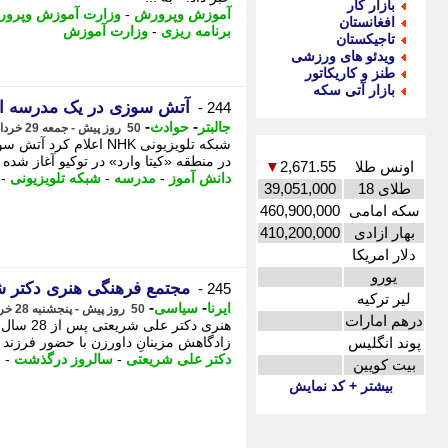
بازار کار
آموزش وپرورش
-
وزارت آموزش وپرو
افغانستان
برنامه ریزی
-
وزارت آموزش
تاجیکستان
ویدئو های ورزشی
طنز و کاریکاتور
بازار آتی سکه
آتش سوزی در یک مدرسه ابت
244 -
-
-
جالبتر
حوادث
50 روز پیش - جمعه 29 خرداد 1405، 08:47
در منطقه «کیتا وارد» در توکیو آغاز شده است. - شبکه تلو
اونس طلا
2,671.55
▼
دانش آموز
-
مدرسه
-
شبکه تلویزیونی
-
طلای 18
39,051,000
سکه امامی
460,900,000
بهار ازادی
410,200,000
دلار امریکا
یورو
مجتمع فرهنگی هنری دکتر شر
245 -
لیر ترکیه
-
-
ایرنا
سیاسی
50 روز پیش - پنجشنبه 28 خرداد 1405، 23:55
درهم امارات
هنری دک
پوند انگلیس
زادگاهش مزینانِ داورزن با حضور فرزند 
دکتر علی شریعتی
-
سالروز درگذشت
-
م
بیت کویین
بیشتر + کد نمایش