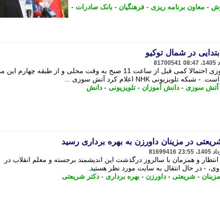
رش
-
معاون برنامه ریزی
-
فرهنگیان
-
بانک صادرات
-
دایی در شمال توکیو
81700541
شبکه تلویزیونی NHK اعلام کرد آتش سوزی احتمالا کمی قبل از ساعت 11 صبح به وقت محلی و از طبقه چهار
یزیونی NHK اعلام کرد آتش سوزی ...
آتش سوزی
-
دانش آموزان
-
تلویزیونی
-
دانش
یعتی در مزینان داورزن به بهره برداری رسید
81699416
تر علی شریعتی پس از 28 سال انتظار و همزمان با سالروز درگذشت این اندیشمند برجسته و معلم انقلاب در
وی، - در ﺣﺎل اﻧﺘﻘﺎل ﺑﻪ ﺳﺎﯾﺖ ﻣﻮرد ﻧﻈﺮ ﻫﺴﺘﯿﺪ.
زینان
-
شریعتی
-
داورزن
-
بهره برداری
-
دکتر شریعتی