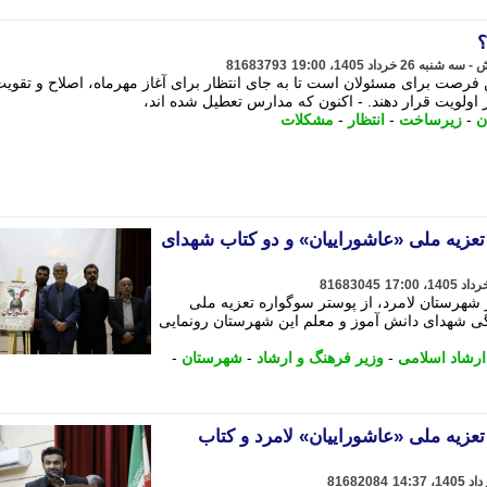
؟
81683793
فرصت برای مسئولان است تا به جای انتظار برای آغاز مهرماه، اصلاح و تقوی
لویت قرار دهند. - اکنون که مدارس تعطیل شده اند،
ن
-
زیرساخت
-
انتظار
-
مشکلات
تعزیه ملی «عاشوراییان» و دو کتاب شهدای
81683045
 شهرستان لامرد، از پوستر سوگواره تعزیه ملی
گی شهدای دانش آموز و معلم این شهرستان رونمایی
ارشاد اسلامی
-
وزیر فرهنگ و ارشاد
-
شهرستان
-
تعزیه ملی «عاشوراییان» لامرد و کتاب
81682084