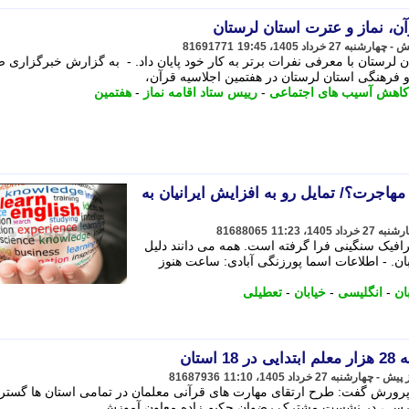
آن، نماز و عترت استان لرستان
81691771
ن لرستان با معرفی نفرات برتر به کار خود پایان داد. - به گزارش خبرگزاری ص
فرهنگی استان لرستان در هفتمین اجلاسیه قرآن،
کاهش آسیب های اجتماعی
-
رییس ستاد اقامه نماز
-
هفتمین
هاجرت؟/ تمایل رو به افزایش ایرانیان به
81688065
افیک سنگینی فرا گرفته است. همه می دانند دلیل
ن. - اطلاعات اسما پورزنگی آبادی: ساعت هنوز
ان
-
انگلیسی
-
خیابان
-
تعطیلی
ستان
81687936
پرورش گفت: طرح ارتقای مهارت های قرآنی معلمان در تمامی استان ها گست
 پرس ، در نشست مشترک رضوان حکیم زاده معاون آموزش ...