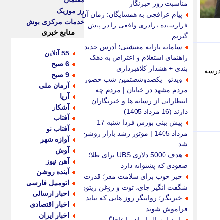
معلمان
مناسبت روز خبرنگار
رز موزیک
پیام عراقچی به همسایگان: زمان آن
خدمات مرکزی بوش
فرارسیده برادری واقعی را در پیش
منابع خبری
گیریم
سامانه یارانه معیشتی؛ آدرس جدید،
55 آنلاین
راهنمای استعلام و اعتراض به دهک
6 صبح
بندی + هشدار کلاهبرداری
م این مدرسه
9 صبح
ویدئو | یکصدوشصتمین شب حضور
آرمان ملی
مردم مشهد در خیابان | مردم چه
آریا
انتظاراتی از رسانه ها و خبرنگاران
آشکار
دارند (16 مرداد 1405)
آفتاب
پیش بینی بورس فردا شنبه 17
آفتاب نو
مرداد 1405 | موتور رشد بازار روشن
آوازه شهر
شد
آوش
هدف 5000 دلاری UBS برای طلا؛
آهن نیوز
صعودی که پشتوانه دارد
آینده روشن
خبر خوب برای سلامت مغز؛ قدرت
اتومبیل فارسی
شگفت انگیز چای، توت و روغن زیتون
اخبار ارسالی
خبرنگار؛ روایتگر روز هایی که نباید
اخبار اقتصادی
فراموش شوند
اخبار ایران
پاییز امسال ایران را غافلگیر می