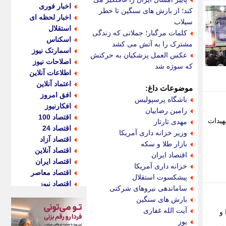
اخبار فوری
کند؛ از بارش های سنگین تا خطر
اخبار لحظه ای
سیلاب
استقلال
کلمات مرگبار؛ جملاتی که زندگی
اسکناس
مشترک را به آتش می کشد
اسمارتک نیوز
عکس العمل پزشکیان به حرکتش
اصلاحات نیوز
که سوژه شد
اطلاعات آنلاین
اعتماد آنلاین
موضوعات داغ:
افق امروز
باشگاه پرسپولیس
افکارنیوز
رامین رضاییان
اقتصاد 100
هیدات
مهدی تارتار
اقتصاد 24
وزیر خزانه داری آمریکا
اقتصاد آزاد
بازار طلا و سکه
اقتصاد آنلاین
اقتصاد ایران
اقتصاد ایران
خزانه داری آمریکا
اقتصاد معاصر
پیشکسوت استقلال
اقتصاد نیوز
ساماندهی نیروهای شرکتی
اکو ایران
بارش های سنگین
اکوفارس
آیت الله غفاری
و
اکونگار
یوز