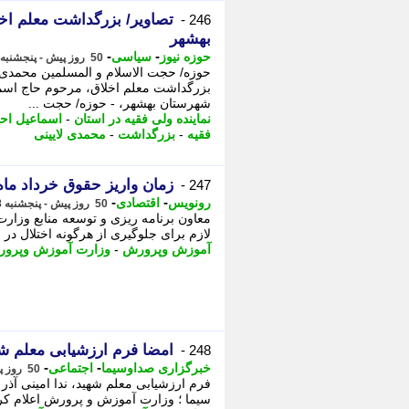
تصاویر/ بزرگداشت معلم اخل
246 -
بهشهر
-
-
حوزه نیوز
سیاسی
50 روز پیش - پنجشنبه 28 خرداد 1405، 21:02
حوزه/ حجت الاسلام و المسلمین محمدی ل
بزرگداشت معلم اخلاق، مرحوم حاج اسما
شهرستان بهشهر، - حوزه/ حجت ...
نماینده ولی فقیه در استان
-
اسماعیل اح
فقیه
-
بزرگداشت
-
محمدی لایینی
زمان واریز حقوق خرداد ماه
247 -
-
-
رونویس
اقتصادی
50 روز پیش - پنجشنبه 28 خرداد 1405، 18:23
معاون برنامه ریزی و توسعه منابع وزارت
لازم برای جلوگیری از هرگونه اختلال در فر
آموزش وپرورش
-
وزارت آموزش وپرو
امضا فرم ارزشیابی معلم شه
248 -
-
-
خبرگزاری صداوسیما
اجتماعی
50 روز پیش - پنجشنبه 28 خرداد 1405، 17:45
فرم ارزشیابی معلم شهید، ندا امینی آذ
سیما ؛ وزارت آموزش و پرورش اعلام کرد: نوزدهم اس