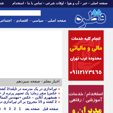
-
-
-
-
-
صفحه اصلی
خبر
آب و هوا
اوقات شرعی
تماس با ما
استخدام
شنبه، 17 مرداد 405
-
-
-
صفحه اصلی
سیاسی
اقتصادی
اجتماعی
اخبار معلم - صفحه سیزدهم
تیراندازی در یک مدرسه در تایلند/2 کشته و 15 مجروح
عکس| سفر زمان؛ یک تصویر پرتره از «
همشهری آنلاین – عکس «مهندس الممال
2 کشته و 15 مجروح بر اثر تیراندازی در یک مدرسه در تایلند
صفحه قبل
صفحه بعد
1
2
3
4
5