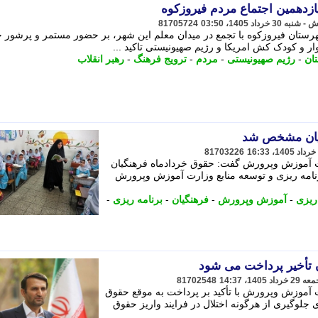
زدهمین اجتماع مردم فیروزکوه
81705724
ستان فیروزکوه با تجمع در میدان معلم این شهر، بر حضور مستمر و پرشور خ
ار و کودک کش امریکا و رژیم صهیونیستی تاکید ...
ان
-
رژیم صهیونیستی
-
مردم
-
ترویج فرهنگ
-
رهبر انقلاب
یان مشخص شد
81703226
رت آموزش وپرورش گفت: حقوق خردادماه فرهنگیان
رنامه ریزی و توسعه منابع وزارت آموزش وپرورش
ریزی
-
آموزش وپرورش
-
فرهنگیان
-
برنامه ریزی
-
 تأخیر پرداخت می شود
81702548
ت آموزش وپرورش با تأکید بر پرداخت به موقع حقوق
ی جلوگیری از هرگونه اختلال در فرایند واریز حقوق