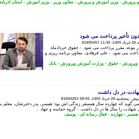
 پرورش
-
وزیر آموزش و پرورش
-
معاون وزیر
-
وزیر آموزش
-
استان آذربای
دون تأخیر پرداخت می شود
81695457
در موعد مقرر پرداخت می شود. - حقوق خردادماه
رداخت می شود. ، علی فرهادی، معاون برنامه ریزی و
وپرورش
-
حقوق
-
وزارت آموزش وپرورش
-
بانک
شهادت در دل داشت
81694283
گوید که چهارده سال همسفر زندگی اش بود؛ همسر، پدر دخترشان، معلم بچ
شهادت را سال ها در دل داشت. - گروه حماسه و جهاد ...
همسر
-
چهارده
-
فعال رسانه ای
-
یوسف