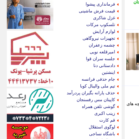
اکونیوز
جان
فرمانداری پیشوا
الف
قیمت فرش ماشینی
انتشار آنلاین
غزل شاکری
اندیشه قرن
تلسکوپ مرکات
اندیشه معاصر
لوازم آرایش
اندیشه ها
تجهیزات نیروگاهی
انرژی پرس
چشمه زعفران
ای استخدام
امیرقلعه نویی
ایتنا
جلسه سران قوا
ایراف
دادستانی دنا
ایران آرت
اینشتین
ایران آنلاین
جام حذفی فرانسه
ایران زندگی
تیم ملی والیبال کوبا
ایران فوری
حذف یارانه بگیران پردرآمد
ایرانی روز
کاپیتان مس رفسنجان
ه های
ایرانیتال
گوشی تلفن همراه
ایرنا
زینب اکبری
ایسکانیوز
قم کارت
ایسنا
لوگوی استقلال
ایکنا
باشگاه نساجی
ایلنا