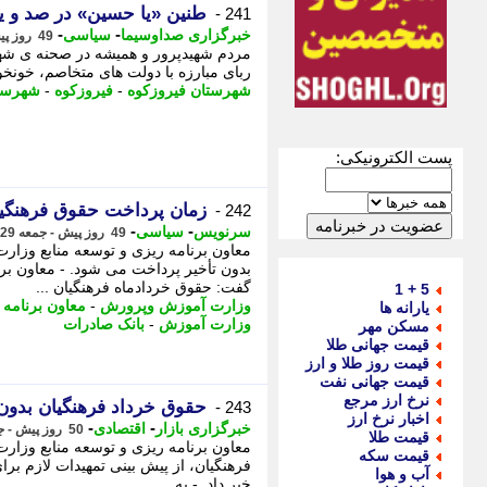
طنین «یا حسین» در صد و یا
241 -
-
-
خبرگزاری صداوسیما
سیاسی
49 روز پیش - شنبه 30 خرداد 1405، 03:50
مردم شهیدپرور و همیشه در صحنه ی شهر
ربای مبارزه با دولت های متخاصم، خونخو
شهرستان فیروزکوه
-
فیروزکوه
-
شهرست
پست الکترونیکی:
زمان پرداخت حقوق فرهنگ
242 -
-
-
سرنویس
سیاسی
49 روز پیش - جمعه 29 خرداد 1405، 16:33
معاون برنامه ریزی و توسعه منابع وزا
بدون تأخیر پرداخت می شود. - معاون ب
گفت: حقوق خردادماه فرهنگیان ...
5 + 1
وزارت آموزش وپرورش
-
معاون برنامه 
یارانه ها
وزارت آموزش
-
بانک صادرات
مسکن مهر
قیمت جهانی طلا
قیمت روز طلا و ارز
قیمت جهانی نفت
نرخ ارز مرجع
حقوق خرداد فرهنگیان بدون
243 -
اخبار نرخ ارز
-
-
خبرگزاری بازار
اقتصادی
50 روز پیش - جمعه 29 خرداد 1405، 14:37
قیمت طلا
معاون برنامه ریزی و توسعه منابع وزار
قیمت سکه
فرهنگیان، از پیش بینی تمهیدات لازم برا
آب و هوا
خبر داد. - به ...