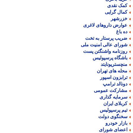
مک نقدی
مال گرایی
زرشهر
وارض داروهای لاغری
ه باغ
ریب پرستار به تخت
ورای عالی امنیت ملی
وزنامه واشنگتن پست
اشگاه پرسپولیس
نچستریونایتد
حله های تهران
رابزون اسپور
ونالد ترامپ
شارکت عمومی
رمایه گذاری
ربلای ایران
یم پرسپولیس
خنگوی دولت
ازار خودرو
عضای شورای