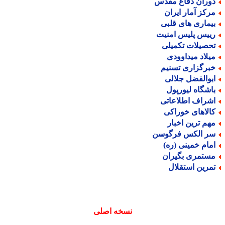
وران دفاع مقدس
رکز آمار ایران
یماری های قلبی
ییس پلیس امنیت
حصیلات تکمیلی
یلاد میداوودی
برگزاری تسنیم
بوالفضل جلالی
اشگاه لیورپول
شراف اطلاعاتی
الاهای خوراکی
هم ترین اخبار
ر الکس فرگوسن
مام خمینی (ره)
ستمری بگیران
مرین استقلال
نسخه اصلی