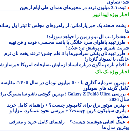
+تصاوی
3.5 میلیون تردد در محورهای همدان طی ایام اربعین
بار ویژه
ایونا نیوز
شت صحنه یک خبر پارلمانی؛ از راهروهای مجلس تا تیتر اول رسانه
شدار؛ تب ال نینو زمین را خواهد سوزاند!
رز تهیه باقلوای سرد خانگی با بافت مجلسی/ فوت و فن تهیه
بت شیری و پوشش ترد غلات!
طرز تهیه نان پفکی سرآشپزها با 4 قلم جنس/ ترفند پخت نان نرم
گی با لیموناد گازدار!
قدام تازه پنتاگون درباره اسناد آزمایش تسلیحات آمریکا خبرساز شد
بار ویژه
تک ناک
بهترین سرمایه گذاری با ۵۰۰ میلیون تومان در سال ۱۴۰۵؛ مقایسه
مل گزینه های سودآور
بررسی Galaxy Z Fold8 Ultra ؛ بهترین گوشی تاشو سامسونگ برای
2026
هترین موتور برق برای کامپیوتر چیست؟ + راهنمای کامل خرید
اتری سیلیکون کربن چیست؟ + بررسی نحوه عملکرد، مزایا و
ایب
ینک آفتابی هوشمند چیست؟ + راهنمای کامل خرید و معرفی
ترین مدل ها