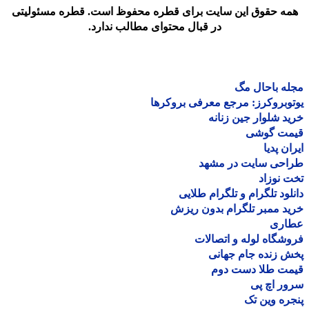
مه حقوق این سایت برای قطره محفوظ است. قطره مسئولیتی
در قبال محتوای مطالب ندارد.
ه باحال مگ
وبروکرز: مرجع معرفی بروکرها
د شلوار جین زنانه
مت گوشی
ان پدیا
احی سایت در مشهد
 نوزاد
لود تلگرام و تلگرام طلایی
د ممبر تلگرام بدون ریزش
اری
شگاه لوله و اتصالات
 زنده جام جهانی
مت طلا دست دوم
ر اچ پی
ره وین تک