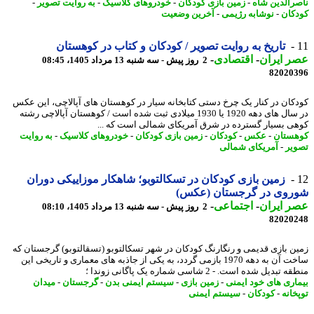
رالدین شاه
-
زمین بازی کودکان
-
خودروهای کلاسیک
-
به روایت تصویر
-
کان
-
نوشابه رژیمی
-
آخرین وضعیت
تاریخ به روایت تصویر / کودکان و کتاب در کوهستان
 ایران
-
اقتصادی
-
2 روز پیش - سه شنبه 13 مرداد 1405، 08:45
82020
کان در کنار یک چرخ دستی کتابخانه سیار در کوهستان های آپالاچی، این عکس
در سال های دهه 1920 یا 1930 میلادی ثبت شده است / کوهستان آپالاچی رشته
ی بسیار گسترده در شرق آمریکای شمالی است که ...
ستان
-
عکس
-
کودکان
-
زمین بازی کودکان
-
خودروهای کلاسیک
-
به روایت
یر
-
آمریکای شمالی
زمین بازی کودکان در تسکالتوبو؛ شاهکار موزاییکی دوران
روی در گرجستان (عکس)
 ایران
-
اجتماعی
-
2 روز پیش - سه شنبه 13 مرداد 1405، 08:10
82020
ن بازی قدیمی و رنگارنگ کودکان در شهر تسکالتوبو (تسقالتوبو) گرجستان که
ساخت آن به دهه 1970 بازمی گردد، به یکی از جاذبه های معماری و تاریخی این
بدیل شده است. - 2 شاسی شماره یک پاگانی زوندا ؛
اری های خود ایمنی
-
زمین بازی
-
سیستم ایمنی بدن
-
گرجستان
-
میدان
خانه
-
کودکان
-
سیستم ایمنی