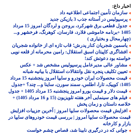
ار داغ:
ازمان تأمین اجتماعی اطلاعیه داد
سپولیس در آستانه جذب 3 بازیکن جدید
جدول قطعی برق شهرکرد، بروجن و لردگان امروز 15 مرداد
1405 +برنامه خاموشی فلارد، فارسان، کوهرنگ، فرخشهر و...
ارمحال و بختیاری )
اسمین شجریان کنار پدرش؛ قاب تازه ای از خانواده شجریان
فشاگری کاپیتان اسبق استقلال: رامین محرمانه از قلعه نویی
سته بود دعوتش کند!
شاور عالی مدیرعامل پرسپولیس مشخص شد + عکس
عیین تکلیف پنجره نقل وانتقالات استقلال با بیانیه شبانه
قیمت محصولات ایران خودرو و سایپا امروز پنجشنبه 15 مرداد
 سورن، ساینا و... چند؟ +جدول
مت دلار و قیمت یورو امروز پنجشنبه 15 مرداد 1405 + جدول
فیلم های سینمایی آخر هفته تلویزیون (15 و 16 مرداد 1405) +
صه داستان و زمان پخش
فزایش قیمت محصولات سایپا امروز | آخرین جزییات افزایش
ت محصولات سایپا امروز | بررسی قیمت خودروهای سایپا در
ار و کارخانه
وانی که در درگیری نابینا شد، قصاص چشم خواست