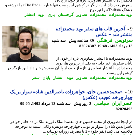
دزاده با انتشار تصاویری تازه از خود، از پایان
سفرش خبر داد. این بازیگر در کپشن این پست تنها عبارت «The End» را نوشته و
Tb» را نیز درج ...
د محمدزاده
-
محمدزاده
-
تصاویر
-
گرجستان
-
بازی
-
نوید
-
انتشار
آخرین قاب های سفر نوید محمدزاده
تشر شد + عکس
نویس
-
فرهنگی
-
39 ساعت پیش - سه شنبه
82024307
د محمدزاده با انتشار تصاویری تازه از خود، از
ان سفرش خبر داد. - به نقل از برترین ها، نوید
دزاده با انتشار تصاویری تازه از خود، از پایان سفرش خبر داد. این بازیگر در
ن این پست ...
د محمدزاده
-
محمدزاده
-
تصاویر
-
نوید
-
انتشار
-
پایان
-
سفر
«محمدحسین خان، خواهرزاده ناصرالدین شاه» سوار بر یک
ارچرخه عجیب (عکس)
 ایران
-
سیاسی
-
2 روز پیش - سه شنبه 13 مرداد 1405، 09:05
82020
اینجا تصویری از محمدحسین خان معتمدالملک فرزند ملک زاده خانم خواهر
رالدین شاه را سوار بر نوعی چهارچرخه دونفره رکابی شبیه به دوچرخه
 می کنید (نفر جلو). - 2 با مصرف روزانه نوشابه ...