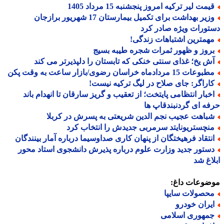
مت لیر ترکیه امروز پنجشنبه 15 مرداد 1405
وزیر بهداشت برای تکمیل بیمارستان 17 شهریور برازجان
ورات ویژه صادر کرد
همترین اشتباهات زندگی!
روز و ظهور ثمرات شجره طیبه بسیج
ش یخ؛ غذای سنتی خنکی که تابستان را دلپذیرتر می کند
عات 15 مردادماه خراسان رضوی/بازار ساعت به وقت پکن
اراگر: جای صلاح در لیگ ترکیه نیست!
خبار انتظامی پایتخت؛ از تعقیب و گریز سارقان تا انهدام باند
ه ای گردنبندقاپ ها
باهت عجیب نجم الدین شریعتی به پسرش در کربلا
نچستریونایتد سرمربی جدیدش را انتخاب کرد
نتقاد فرهیختگان از پنهان کاری صداوسیما درباره آمار بینندگان
ستور جدید وزارت علوم درباره پذیرش دانشجوی استاد محور
اغ شد
ضوعات داغ:
حصولات سایپا
یران خودرو
مهوری اسلامی