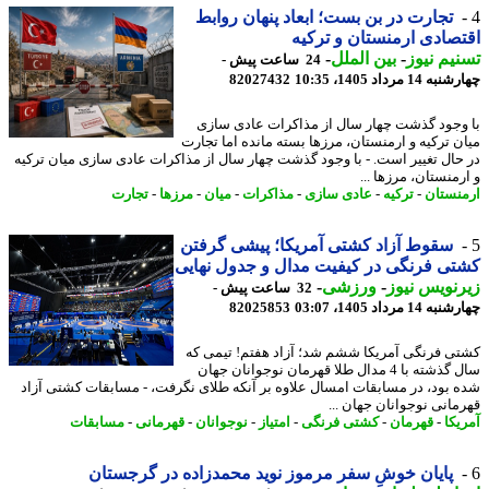
تجارت در بن بست؛ ابعاد پنهان روابط
صادی ارمنستان و ترکیه
یم نیوز
-
بین الملل
-
24 ساعت پیش -
14 مرداد 1405، 10:35
82027432
وجود گذشت چهار سال از مذاکرات عادی سازی
ن ترکیه و ارمنستان، مرزها بسته مانده اما تجارت
حال تغییر است. - با وجود گذشت چهار سال از مذاکرات عادی سازی میان ترکیه
منستان، مرزها ...
نستان
-
ترکیه
-
عادی سازی
-
مذاکرات
-
میان
-
مرزها
-
تجارت
سقوط آزاد کشتی آمریکا؛ پیشی گرفتن
ی فرنگی در کیفیت مدال و جدول نهایی
نویس نیوز
-
ورزشی
-
32 ساعت پیش -
14 مرداد 1405، 03:07
82025853
ی فرنگی آمریکا ششم شد؛ آزاد هفتم! تیمی که
سال گذشته با 4 مدال طلا قهرمان نوجوانان جهان
 بود، در مسابقات امسال علاوه بر آنکه طلای نگرفت، - مسابقات کشتی آزاد
مانی نوجوانان جهان ...
یکا
-
قهرمان
-
کشتی فرنگی
-
امتیاز
-
نوجوانان
-
قهرمانی
-
مسابقات
پایان خوشِ سفر مرموز نوید محمدزاده در گرجستان