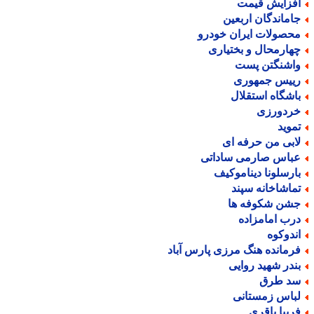
فزایش قیمت
اماندگان اربعین
حصولات ایران خودرو
هارمحال و بختیاری
اشنگتن پست
ییس جمهوری
اشگاه استقلال
ردورزی
موید
ابی من حرفه ای
باس صارمی ساداتی
ارسلونا دیناموکیف
ماشاخانه سپند
شن شکوفه ها
رب امامزاده
ندوکوه
رمانده هنگ مرزی پارس آباد
ندر شهید روایی
د طرق
باس زمستانی
ریبا باقری