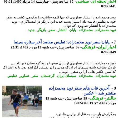
ار لحظه ای
-
سیاسی
-
35 ساعت پیش - چهارشنبه 14 مرداد 1405، 00:01
82025
د محمدزاده با انتشار تصاویری که تنها کلمه «پایان» را یدک می کشد، به سفر
 به تفلیس خاتمه داد. انتشار پست جدید این بازیگر در اینستاگرام، - نوید
زاده با انتشار تصاویری که تنها ...
د محمدزاده
-
محمدزاده
-
پایان
-
انتشار
-
سفر
-
بازیگر
-
جدید
پایان سفر نوید محمدزاده؛ تفلیس مقصد آخر ستاره سینما
ار ایران
-
فرهنگی
-
36 ساعت پیش - سه شنبه 13 مرداد 1405، 22:31
82025
د محمدزاده با انتشار تصاویری از پایان سفر خود به گرجستان خبر داد این
یگر شناخته شده سینمای ایران که مدتی را در تفلیس گذرانده بود، با به اشتراک
شتن عکس هایی از این سفر، - نوید ...
د محمدزاده
-
محمدزاده
-
سینمای ایران
-
گرجستان
-
سفر
-
تصاویر
-
تفلیس
آخرین قاب های سفر نوید محمدزاده
تشر شد + عکس
بتر
-
فرهنگی
-
39 ساعت پیش - سه شنبه 13
1، 19:57
82024346
گزارش پارسینه به نقل از برترین ها، نوید