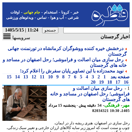
-
-
-
-
خبر
کرونا
استخدام
جام جهانی
اوقات
-
-
-
شرعی
آب و هوا
تماس
ویدئوهای ورزشی
11:24 | 1405/5/15
ار گرجستان
سرویسها
درخشش خیره کننده ووشوگران کرمانشاه در تورنمنت جهانی
رجستان
رحل سازی میان اصالت و فراموشی؛ رحل اصفهان در مساجد و
انه های گرجستان
نوید محمدزاده با این تصاویر پایان سفرش را اعلام کرد!
حه بعد
1
2
3
4
5
6
7
8
9
10
11
12
13
14
15
20
19
18
17
رحل سازی میان اصالت و
موشی؛ رحل اصفهان در مساجد و خانه
ی گرجستان
ر
-
فرهنگی
-
54 دقیقه پیش - پنجشنبه 15 مرداد
82034321
1405
 سازی در اصفهان، هنری ریشه دار در ایمان،
 و سنت است که امروز زیر سایه کالاهای ارزان خارجی و تغییر سبک زندگی،