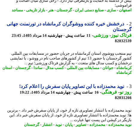
 از گذشته به حمایت و بازمعرفی نیاز دارد. - رحل سازی میان اصالت و
موشی؛
هان
-
سازی
-
صنایع دستی ایران
-
گرجستان
-
هنر
-
بازار تاریخی
-
مساجد
درخشش خیره کننده ووشوگران کرمانشاه در تورنمنت جهانی
جستان
اک نیوز
-
ورزشی
-
11 ساعت پیش - چهارشنبه 14 مرداد 1405، 23:45
82032
 منتخب ووشوی استان کرمانشاه در جریان حضور در مسابقات بین المللی
کشور گرجستان با حضور 13 تیم از کشورهای صاحب نام در ووشو ، با نمایشی
شان و کسب مدال های متعدد، - به گزارش فرتاک ورزشی؛ تیم ...
انشاه
-
جوانان
-
مسابقات بین المللی
-
کسب مدال
-
ساندا
-
گرجستان
-
استان
انشاه
نوید محمدزاده با این تصاویر پایان سفرش را اعلام کرد!
 نو
-
فرهنگی
-
16 ساعت پیش - چهارشنبه 14 مرداد 1405، 19:22
82031
د محمدزاده با انتشار تصاویری تازه از خود، از پایان سفرش خبر داد. - برترین
 نوید محمدزاده با انتشار تصاویری تازه از خود، از پایان سفرش خبر داد. این
یگر در کپشن این پست تنها عبارت ...
د محمدزاده
-
محمدزاده
-
تصاویر
-
پایان
-
نوید
-
انتشار
-
گرجستان