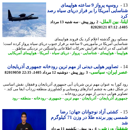
روسیه پرواز 9 ساعته هواپیمای
سایی آمریکا را بر فراز دریای سیاه رصد
د
ا
-
بین الملل
-
2 روز پیش - سه شنبه 13 مرداد
82020121
1405
و، روز گذشته اعلام کرد یک فروند هواپیمای
شناسایی آمریکا در مأموریتی 9 ساعته بر فراز جنوب دریای سیاه پرواز کرده است؛
امی که در ادامه افزایش تحرکات اطلاعاتی واشنگتن در نزدیکی مناطق ...
پیما
-
هواپیمای
-
شناسایی
-
پرواز
-
دریای سیاه
-
آمریکا
-
هواپیمای آمریکایی
تصاویر هوایی دیدنی از مهم ترین رودخانه جمهوری آذربایجان
 ایران
-
سیاسی
-
3 روز پیش - دوشنبه 12 مرداد 1405، 22:35
82019050
 کورا به عنوان مهم ترین شریان آبی جمهوری آذربایجان و قفقاز، نقش اساسی
شکل دهی به چشم اندازهای روستایی و کشاورزی منطقه زردآب ایفا می کند. -
ویر هوایی دیدنی از مهم ترین رودخانه ...
وری آذربایجان
-
آذربایجان
-
مهم ترین
-
جمهوری
-
رودخانه
-
منطقه
-
رود
کشتی آزاد نوجوانان جهان؛ رضا
شمسی پور برنده طلا در وزن 71 کیلوگرم
نا
-
ورزشی
-
4 روز پیش - یکشنبه 11 مرداد