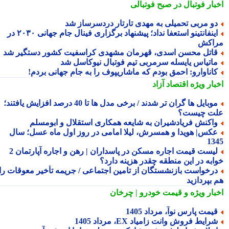
بار فوتبال در صبح فوتبالی
و مربی تحمیلی به مهدی تارتار دردسرساز شد
اینفانتینو استعفا نداد؛ پیشنهاد برگزاری فینال جام جهانی ۲۰۳۰ در
اکش
اتل محسن اسدی، قهرمان مشهدی کراسفیت کشور دستگیر شد
اتیاس یایسله سرمربی تیم فوتبال نیوکاسل شد
اناوارو: احمق بودم که ماشاریپوف را به جام جهانی بردم!
بار ویژه
اقتصاد آزاد
موبایل ها گران تر شدند / برخی مدل ها تا 40 درصد افزایش یافتند؛
ت چیست؟
اکنش فریادشیران به شایعه همکاری استقلال و ابومسلم
کس| هویدا و همسرش، لیلا امامی در روز اول ماه عسل؛ سال
13
لیست قیمت اجاره مسکن در پاسداران | رهن و اجاره آپارتمان 2
ابه در این منطقه چقدر هزینه دارد؟
رخواست بازنشستگان از تامین اجتماعی / جریمه تأخیر معوقات را
 بپردازید
بار ویژه
و قیمت خودرو | چرخان
یمت پارس نوآ، مرداد 1405
رایط فروش وانت زامیاد EX، مرداد 1405