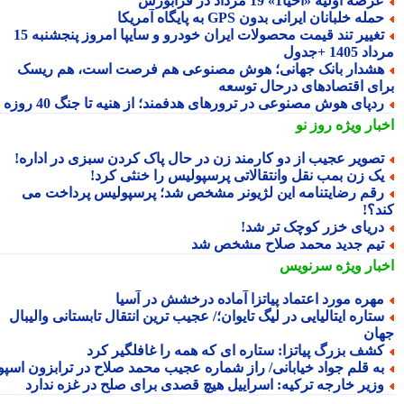
رضه اولیه «احیا1» 19 مرداد در فرابورس
مله خلبانان ایرانی بدون GPS به پایگاه آمریکا
تغییر تند قیمت محصولات ایران خودرو و سایپا امروز پنجشنبه 15
1405 +جدول
شدار بانک جهانی؛ هوش مصنوعی هم فرصت است، هم ریسک
ای اقتصادهای درحال توسعه
دپای هوش مصنوعی در ترورهای هدفمند؛ از هنیه تا جنگ 40 روزه
بار ویژه
روز نو
صویر عجیب از دو کارمند زن در حال پاک کردن سبزی در اداره!
ک زن بمب نقل وانتقالاتی پرسپولیس را خنثی کرد!
قم رضایتنامه این لژیونر مشخص شد؛ پرسپولیس پرداخت می
د؟!
ریای خزر کوچک تر شد!
یم جدید محمد صلاح مشخص شد
بار ویژه
سرنویس
هره مورد اعتماد پیاتزا آماده درخشش در آسیا
تاره ایتالیایی در لیگ تایوان؛/ عجیب ترین انتقال تابستانی والیبال
ان
شف بزرگ پیاتزا: ستاره ای که همه را غافلگیر کرد
ه قلم جواد خیابانی/ راز شماره عجیب محمد صلاح در ترابزون اسپور
زیر خارجه ترکیه: اسراییل هیچ قصدی برای صلح در غزه ندارد