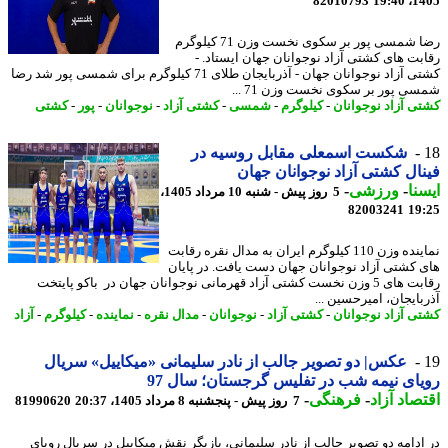
82010793
1405
رضا شمسی پور بر سکوی نخست وزن 71 کیلوگرم
بت های کشتی آزاد نوجوانان جهان ایستاد. -
کشتی آزاد نوجوانان جهان - آذربایجان طلای 71 کیلوگرم برای شمسی پور شد رضا
ی پور بر سکوی نخست وزن 71 ...
ی آزاد نوجوانان
-
کیلوگرم
-
شمسی
-
کشتی آزاد
-
نوجوانان
-
پور
-
کشتی
شکست اسمعلی مقابل روسیه در
ال کشتی آزاد نوجوانان جهان
نا
-
ورزشی
-
5 روز پیش - شنبه 10 مرداد 1405،
82003241
19
نماینده وزن 110 کیلوگرم ایران به مدال نقره رقابت
 کشتی آزاد نوجوانان جهان دست یافت. در پایان
رقابت های 5 وزن نخست کشتی آزاد قهرمانی نوجوانان جهان در باکو پایتخت
بایجان، امیرحسین ...
ی آزاد نوجوانان
-
کشتی آزاد
-
نوجوانان
-
مدال نقره
-
نماینده
-
کیلوگرم
-
آزاد
عکس| دو تصویر جالب از نادر سلیمانی «میکاییل» سریال
ای نیمه شب در تفلیس گرجستان؛ سال 97
صاد آزاد
-
فرهنگی
-
7 روز پیش - پنجشنبه 8 مرداد 1405، 20:37
81990620
ادامه دو تصویر جالب از نادر سلیمانی، بازیگر نقش میکاییل در سریال رویای