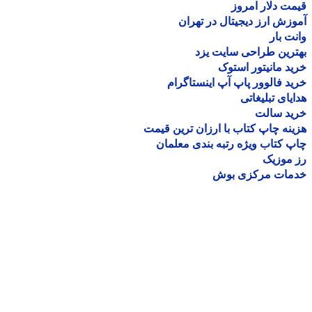
ت دلار امروز
زش ارز دیجیتال در تهران
ت بار
رین طراحی سایت یزد
د مانیتور استوک
د فالوور پاپ آپ اینستاگرام
یای تبلیغاتی
ید سالت
نه چاپ کتاب با ارزان ترین قیمت
 کتاب ویژه رتبه بندی معلمان
موزیک
مات مرکزی بوش