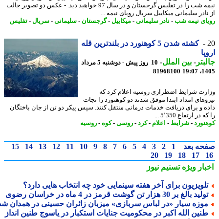
نیمه شب را در تفلیس گرجستان و در سال 97 خواهید دید. - عکس دو تصویر جالب
ادر سلیمانی میکاییل سریال رویای نیمه ...
ای نیمه شب
-
نادر سلیمانی
-
میکاییل
-
گرجستان
-
سلیمانی
-
سریال
-
تفلیس
کشته شدن 5 کوهنورد در بلندترین قله
پا
بتر
-
بین الملل
-
10 روز پیش - دوشنبه 5 مرداد
81968100
1405
رت شرایط اضطراری روسیه اعلام کرد که
وهای امداد ابتدا موفق شدند دو کوهنورد را نجات
ه و برای دریافت خدمات درمانی منتقل کنند. سپس پیکر دو تن از جان باختگان
 در ارتفاع 5٬350 ...
نورد
-
شرایط
-
اعلام
-
کرد
-
روسی
-
کوه
-
روسیه
حه بعد
1
2
3
4
5
6
7
8
9
10
11
12
13
14
15
20
19
18
17
بار ویژه
تسنیم نیوز
لویزیون برای آخر هفته سینمایی خود چه انتخاب هایی دارد؟
لید بالغ بر 30 هزار تن گوشت قرمز در 4 ماه در خراسان رضوی
وزه سیار «در لباس سربازی» میزبان زائران حسینی در همدان شد
نین الله اکبر در محکومیت جنایات استکبار در یاسوج طنین انداز