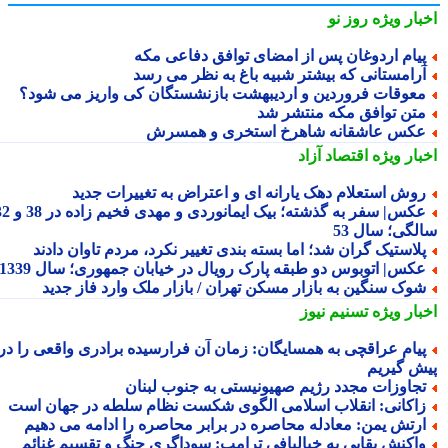
بار ویژه
روز نو
یام اردوغان پس از امضای توافق دفاعی مکه
رامستانی که بیشتر شبیه باغ به نظر می رسد
عوقات فروردین و اردیبهشت بازنشستگان کی واریز می شود؟
تن توافق مکه منتشر شد
کس عاشقانه شاهرخ استخری و همسرش
بار ویژه
اقتصاد آزاد
وش استعلام دهک یارانه ای و اعتراض به تغییرات جدید
عکس| سفر به گذشته؛ بیک ایمانوردی و مهدی فخیم زاده در 38 و 32
لگی؛ سال 53
لاستیک گران شد؛ اما بسته بندی تغییر نکرد، مردم تاوان دادند
کس| اتوبوس دو طبقه پارک رویال در خیابان جمهوری؛ سال 1339
وک سنگین به بازار مسکن تهران / بازار ملک وارد فاز جدید
بار ویژه
تسنیم نیوز
یام عراقچی به همسایگان: زمان آن فرارسیده برادری واقعی را در
ش گیریم
جاوزات مجدد رژیم صهیونیستی به جنوب لبنان
اکانی: انقلاب اسلامی الگوی شکست نظام سلطه در جهان است
رتش یمن: معادله محاصره در برابر محاصره را ادامه می دهیم
اکنش بقایی به خیالبافی ترامپ: سوداگری جنگ و تقسیم غنائم