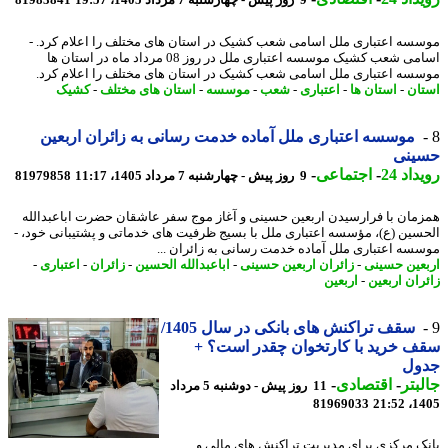
9 روز پیش - چهارشنبه 7 مرداد 1405، 19:57
81983841
سه اعتباری ملل اسامی شعب کشیک در استان های مختلف را اعلام کرد. -
اسامی شعب کشیک موسسه اعتباری ملل در روز 08 مرداد ماه در استان ها
سه اعتباری ملل اسامی شعب کشیک در استان های مختلف را اعلام کرد.
ان
-
استان ها
-
اعتباری
-
شعب
-
موسسه
-
استان های مختلف
-
کشیک
موسسه اعتباری ملل آماده خدمت رسانی به زائران اربعین
ینی
اد 24
-
اجتماعی
-
9 روز پیش - چهارشنبه 7 مرداد 1405، 11:17
81979858
مان با فرارسیدن اربعین حسینی و آغاز موج سفر عاشقان حضرت اباعبدالله
سین (ع)، مؤسسه اعتباری ملل با بسیج ظرفیت های خدماتی و پشتیبانی خود، -
سه اعتباری ملل آماده خدمت رسانی به زائران ...
عین حسینی
-
زائران اربعین حسینی
-
اباعبدالله الحسین
-
زائران
-
اعتباری
-
ران اربعین
-
اربعین
سقف تراکنش های بانکی در سال 1405/
 خرید با کارتخوان چقدر است؟ +
ول
بتر
-
اقتصادی
-
11 روز پیش - دوشنبه 5 مرداد
81969033
1405
ک مرکزی برای مدیریت تراکنش های مالی و