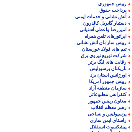
ییس جمهوری
رداخت حقوق
تش نشانی و خدمات ایمنی
ستیار گابریل کالدرون
میررضا واعظی آشتیانی
پراتورهای تلفن همراه
ییس سازمان آتش نشانی
یم های فولاد خوزستان
رکت توزیع نیروی برق
قابت های لیگ برتر
ازیکنان پرسپولیس
ورژانس استان یزد
ییس جمهور آمریکا
ازمان منطقه آزاد
نفرانس مطبوعاتی
عاون رییس جمهور
هبر معظم انقلاب
رسپولیس و نساجی
استای ایمن سازی
یشکسوت استقلال