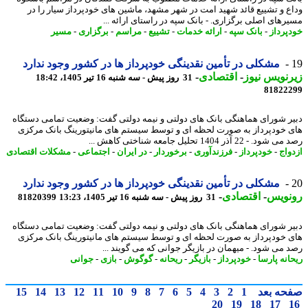
ع و تشییع قائد شهید امت در شهر مشهد، ماشین های خودپرداز سیار را در
رهای اصلی برگزاری. - بانک سپه در راستای ارائه ...
پرداز
-
بانک سپه
-
ارائه خدمات
-
تشییع
-
مراسم
-
برگزاری
-
مسیر
مشکلی در تأمین نقدینگی خودپرداز ها در کشور وجود ندارد
نویس نیوز
-
اقتصادی
-
31 روز پیش - سه شنبه 16 تیر 1405، 18:42
81822
ر شورای هماهنگی بانک های دولتی و نیمه دولتی گفت: وضعیت تمامی دستگاه
 خودپرداز به صورت لحظه ای و توسط سیستم های مانیتورینگ بانک مرکزی
. - 22 آذر 1404 تحلیل جامعه شناختی کاهش ...
واج
-
خودپرداز
-
فرزندآوری
-
برخوردار
-
در ایران
-
اجتماعی
-
مشکلات اقتصادی
مشکلی در تأمین نقدینگی خودپرداز ها در کشور وجود ندارد
نویس
-
اقتصادی
-
31 روز پیش - سه شنبه 16 تیر 1405، 13:23
81820399
ر شورای هماهنگی بانک های دولتی و نیمه دولتی گفت: وضعیت تمامی دستگاه
 خودپرداز به صورت لحظه ای و توسط سیستم های مانیتورینگ بانک مرکزی
 می شود. - میهمان در بازیگر جوانی که می گویند ...
انه پارسا
-
خودپرداز
-
بازیگر
-
ریحانه
-
گوگوش
-
بازی
-
جوانی
حه بعد
1
2
3
4
5
6
7
8
9
10
11
12
13
14
15
20
19
18
17