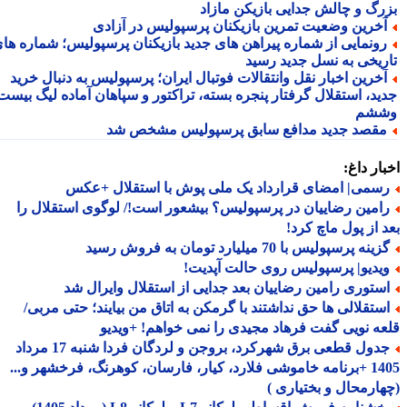
رگ و چالش جدایی بازیکن مازاد
خرین وضعیت تمرین بازیکنان پرسپولیس در آزادی
ونمایی از شماره پیراهن های جدید بازیکنان پرسپولیس؛ شماره های
ریخی به نسل جدید رسید
خرین اخبار نقل وانتقالات فوتبال ایران؛ پرسپولیس به دنبال خرید
ید، استقلال گرفتار پنجره بسته، تراکتور و سپاهان آماده لیگ بیست
شم
قصد جدید مدافع سابق پرسپولیس مشخص شد
ار داغ:
سمی| امضای قرارداد یک ملی پوش با استقلال +عکس
امین رضاییان در پرسپولیس؟ بیشعور است!/ لوگوی استقلال را
 از پول ماچ کرد!
ینه پرسپولیس با 70 میلیارد تومان به فروش رسید
یدیو| پرسپولیس روی حالت آپدیت!
ستوری رامین رضاییان بعد جدایی از استقلال وایرال شد
ستقلالی ها حق نداشتند با گرمکن به اتاق من بیایند؛ حتی مربی/
ه نویی گفت فرهاد مجیدی را نمی خواهم! +ویدیو
جدول قطعی برق شهرکرد، بروجن و لردگان فردا شنبه 17 مرداد
1405 +برنامه خاموشی فلارد، کیار، فارسان، کوهرنگ، فرخشهر و...
ارمحال و بختیاری )