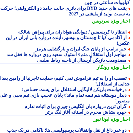
لووات ساعتی در چین
پتنت های جدید BYD برای باتری حالت جامد دو الکترولیتی؛ حرکت
سمت تولید آزمایشی در 2027
بار ویژه
سرنویس
نتظار تا کریسمس / دیوانگی هواداران برای پیراهن شالکه
ز آکادمی کیا تا چمستان و بوشهر/ آینده دروازه بانی ایران در این
س!
بر ترامپ از پایان جنگ ایران و بازگشایی هرمز
هاجم اول استقلال منم!/ استوک سعید روی دروازه ها قفل شد
صدومیت بازیکن آرسنال از ناحیه رباط صلیبی
بار ویژه
رونگار
عصب او را به تیم فراموش نمی کنیم/ حمایت تاجرنیا از رامین بعد از
ایی از استقلال!
رخواست بازیکن لالیگایی استقلال برای پست حساس!
یدار دوستانه هم نیمه تمام ماند؛/ پایان عجیب بازی تیم یحیی و علی
صور!
ران ترین دروازه بان انگلیس: چیزی برای اثبات ندارم
هره بشاش محرم در آستانه آغاز لیگ برتر
بار ویژه
ایونا نیوز
و خبر داغ از نقل وانتقالات پرسپولیسی ها؛ ناکامی در یک جذب