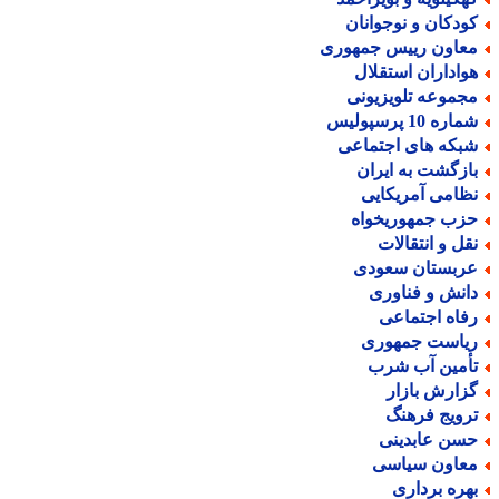
ودکان و نوجوانان
عاون رییس جمهوری
واداران استقلال
جموعه تلویزیونی
اره 10 پرسپولیس
بکه های اجتماعی
ازگشت به ایران
ظامی آمریکایی
زب جمهوریخواه
قل و انتقالات
ربستان سعودی
انش و فناوری
فاه اجتماعی
یاست جمهوری
أمین آب شرب
زارش بازار
رویج فرهنگ
سن عابدینی
عاون سیاسی
هره برداری