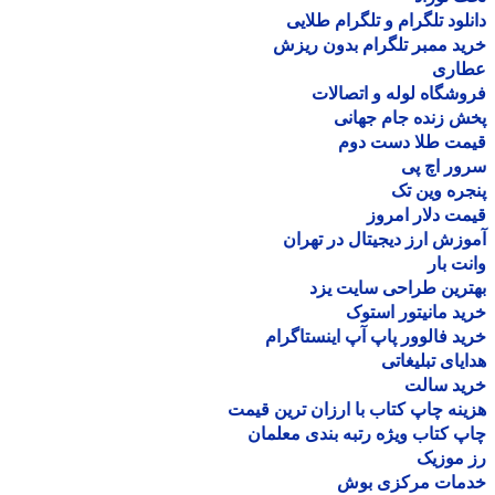
لود تلگرام و تلگرام طلایی
د ممبر تلگرام بدون ریزش
اری
شگاه لوله و اتصالات
 زنده جام جهانی
مت طلا دست دوم
ر اچ پی
ره وین تک
ت دلار امروز
زش ارز دیجیتال در تهران
ت بار
رین طراحی سایت یزد
د مانیتور استوک
د فالوور پاپ آپ اینستاگرام
یای تبلیغاتی
ید سالت
نه چاپ کتاب با ارزان ترین قیمت
 کتاب ویژه رتبه بندی معلمان
موزیک
مات مرکزی بوش