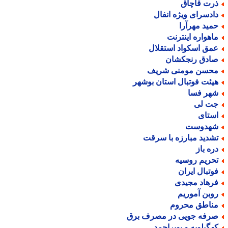
رت قاچاق
ادسرای ویژه انفال
مید مهرآرا
اهواره اینترنت
مق اسکواد استقلال
ادق رنجکشان
حسن مومنی شریف
یئت فوتبال استان بوشهر
هر فسا
ت لی
ستای
هدوست
شدید مبارزه با سرقت
ره باز
حریم روسیه
وتبال ایران
رهاد مجیدی
وبن آموریم
ناطق محروم
رفه جویی در مصرف برق
هگیلویه و بویراحمد