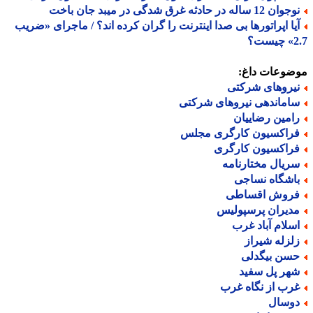
ن 12 ساله در حادثه غرق شدگی در میبد جان باخت
یا اپراتورها بی صدا اینترنت را گران کرده اند؟ / ماجرای «ضریب
ت؟
ضوعات داغ:
یروهای شرکتی
اماندهی نیروهای شرکتی
امین رضاییان
راکسیون کارگری مجلس
راکسیون کارگری
ریال مختارنامه
اشگاه نساجی
روش اقساطی
دیران پرسپولیس
سلام آباد غرب
لزله شیراز
سن بیگدلی
هر پل سفید
رب از نگاه غرب
وسال