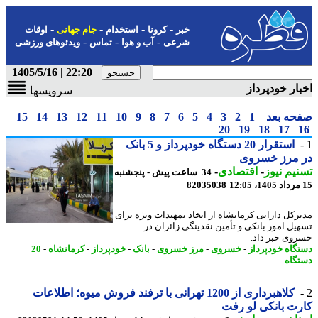
-
-
-
-
خبر
کرونا
استخدام
جام جهانی
اوقات
-
-
-
شرعی
آب و هوا
تماس
ویدئوهای ورزشی
22:20 | 1405/5/16
ار خودپرداز
سرویسها
حه بعد
1
2
3
4
5
6
7
8
9
10
11
12
13
14
15
20
19
18
17
استقرار 20 دستگاه خودپرداز و 5 بانک
 مرز خسروی
یم نیوز
-
اقتصادی
-
34 ساعت پیش - پنجشنبه
82035038
رکل دارایی کرمانشاه از اتخاذ تمهیدات ویژه برای
یل امور بانکی و تأمین نقدینگی زائران در
وی خبر داد. -
گاه خودپرداز
-
خسروی
-
مرز خسروی
-
بانک
-
خودپرداز
-
کرمانشاه
-
20
گاه
کلاهبرداری از 1200 تهرانی با ترفند فروش میوه؛ اطلاعات
ت بانکی لو رفت