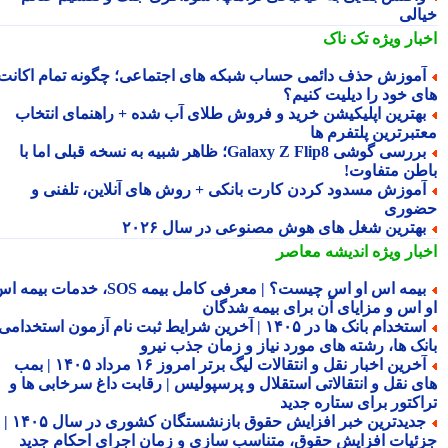
الی
بار ویژه
تک ناک
موزش حذف دائمی حساب شبکه های اجتماعی؛ چگونه تمام اکانت
ی خود را دیلیت کنیم؟
هترین اپلیکیشن خرید و فروش طلای آب شده + راهنمای انتخاب
تبرترین پلتفرم ها
بررسی گوشی Galaxy Z Flip8؛ ظاهر شبیه به نسخه قبلی اما با
طن متفاوت!
موزش مسدود کردن کارت بانکی + روش های آنلاین، تلفنی و
وری
هترین شغل های هوش مصنوعی در سال ۲۰۲۶
بار ویژه
اندیشه معاصر
بیمه اس او اس چیست؟ | معرفی کامل بیمه SOS، خدمات بیمه اس
 اس و مزایای آن برای بیمه شدگان
استخدام بانک ها در ۱۴۰۵ | آخرین شرایط ثبت نام آزمون استخدامی
نک ها، رشته های مورد نیاز و زمان جذب نیرو
آخرین اخبار نقل و انتقالات لیگ برتر امروز ۱۶ مرداد ۱۴۰۵ | بمب
ی نقل و انتقالاتی استقلال و پرسپولیس | رقابت داغ سرخابی ها و
اکتور برای ستاره جدید
جدیدترین خبر افزایش حقوق بازنشستگان کشوری در سال ۱۴۰۵ |
ئیات افزایش حقوق، متناسب سازی و زمان اجرای احکام جدید