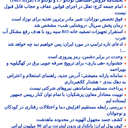
شنامه فروش اقساطی لوکانو L7 و لوکانو L8 (مرداد 1405)
مام جمعه کرج: تعلل در اجرای قوانین عفاف و حجاب قابل قبول
ست
وق تخصص نوزادان: شیر مادر برترین تغذیه برای نوزاد است
مان پخش سریال «روشنایی شب» مشخص شد
استقرار تجهیزات تصفیه خانه RO سیه رود با هدف رفع مشکل آب
ب
دعای تازه ترامپ در مورد ایران: پس خواهیم دید چه خواهد شد
حدت در برابر دشمن، رمز پیروزی است
شنواره «هی یاری» برای ترویج صرفه جویی برق در کهگیلویه و
راحمد
امانه یارانه معیشتی؛ آدرس جدید، راهنمای استعلام و اعتراض
دهک بندی + هشدار کلاهبرداری
رداخت مستقیم ساماندهی نیروهای شرکتی نیست
وییت معنادار معاون پزشکیان: با تمام توان کنار رییس جمهور
تاده ایم
ررسی رابطه مستقیم افزایش دما و اختلالات رفتاری در کودکان
وجوانان
شف جسد مجهول الهویه در محدوده ماهدشت
ف پول ایران؛ بانکداری بدون اینترنت برای 90 میلیون ایرانی