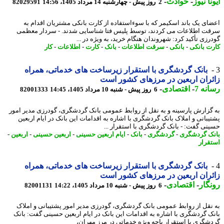
نا نیوز
-
حوادث
-
2 روز پیش - چهارشنبه 14 مرداد 1405، 14:56
82029591
ای یک باند اسکیمر که با سوءاستفاده از کارت بانکی مشتریان اقدام به
ت اطلاعات می کردند، توسط پلیس فتا شناسایی شدند. - سردار معظمی
رزی تأکید کرد: شهروندان هنگام خرید، به ویژه در ...
ت بانکی
-
بانکی
-
سرقت اطلاعات
-
بانک
-
کارت
-
اطلاعات
-
کار
بانک گردشگری با استقرار زیرساخت های خدماتی، همراه
ران اربعین در مرزهای کشور است
نه 7
-
اقتصادی
-
6 روز پیش - شنبه 10 مرداد 1405، 14:45
82001333
گزارش پارسینه و به نقل از روابط عمومی بانک گردشگری، گودرزی مدیر امور
یبانی و املاک بانک گردشگری با اشاره به اقدامات این بانک در ایام اربعین
نی گفت: - بانک گردشگری با استقرار ...
ک گردشگری
-
گردشگری
-
بانک
-
ایام اربعین حسینی
-
اربعین حسینی
-
اربعین
-
قرار
بانک گردشگری با استقرار زیرساخت های خدماتی، همراه
ران اربعین در مرزهای کشور است
گار
-
اقتصادی
-
6 روز پیش - شنبه 10 مرداد 1405، 14:22
82001131
نقل از روابط عمومی بانک گردشگری، گودرزی مدیر امور پشتیبانی و املاک
ک گردشگری با اشاره به اقدامات این بانک در ایام اربعین حسینی گفت: بانک
شگری با استقرار باجه ویژه خدماتی در مرز مهران،