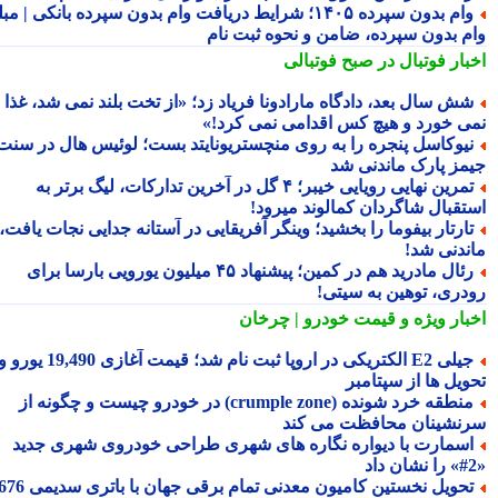
وام بدون سپرده ۱۴۰۵؛ شرایط دریافت وام بدون سپرده بانکی | مبلغ
م بدون سپرده، ضامن و نحوه ثبت نام
بار فوتبال در صبح فوتبالی
ش سال بعد، دادگاه مارادونا فریاد زد؛ «از تخت بلند نمی شد، غذا
ی خورد و هیچ کس اقدامی نمی کرد!»
یوکاسل پنجره را به روی منچستریونایتد بست؛ لوئیس هال در سنت
مز پارک ماندنی شد
تمرین نهایی رویایی خیبر؛ ۴ گل در آخرین تدارکات، لیگ برتر به
تقبال شاگردان کمالوند میرود!
ارتار بیفوما را بخشید؛ وینگر آفریقایی در آستانه جدایی نجات یافت،
ندنی شد!
رئال مادرید هم در کمین؛ پیشنهاد ۴۵ میلیون یورویی بارسا برای
دری، توهین به سیتی!
بار ویژه
و قیمت خودرو | چرخان
جیلی E2 الکتریکی در اروپا ثبت نام شد؛ قیمت آغازی 19,490 یورو و
ویل ها از سپتامبر
منطقه خرد شونده (crumple zone) در خودرو چیست و چگونه از
نشینان محافظت می کند
سمارت با دیواره نگاره های شهری طراحی خودروی شهری جدید
تحویل نخستین کامیون معدنی تمام برقی جهان با باتری سدیمی 676