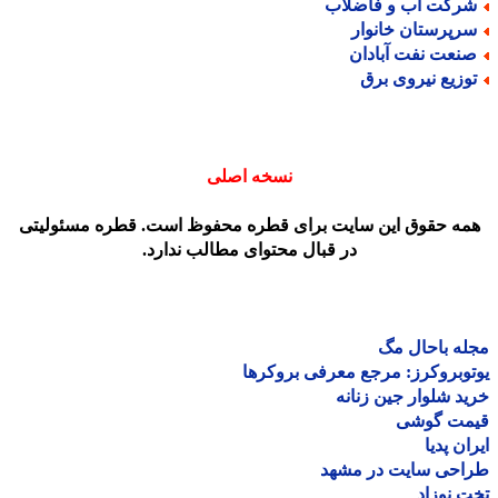
رکت آب و فاضلاب
رپرستان خانوار
نعت نفت آبادان
وزیع نیروی برق
نسخه اصلی
مه حقوق این سایت برای قطره محفوظ است. قطره مسئولیتی
در قبال محتوای مطالب ندارد.
ه باحال مگ
وبروکرز: مرجع معرفی بروکرها
د شلوار جین زنانه
مت گوشی
ان پدیا
احی سایت در مشهد
 نوزاد