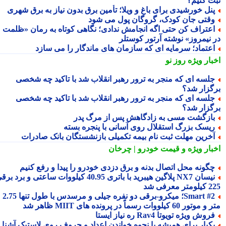
ت کنیم؟
نل خورشیدی برای باغ و ویلا؛ تأمین برق بدون نیاز به برق شهری
قتی جان کودک، گروگان پول می شود
عتراف کن حتی اگه انجامش ندادی؛ نگاهی کوتاه به رمان «ظلمت
 نیمروز» نوشته آرتور کوستلر
عتماد؛ سرمایه ای که سازمان های ماندگار را می سازد
بار ویژه
روز نو
لسه ای که منجر به ترور رهبر انقلاب شد با تاکید چه شخصی
گزار شد؟
لسه ای که منجر به ترور رهبر انقلاب شد با تاکید چه شخصی
گزار شد؟
ازگشت مسی به زادگاهش پس از مرگ پدر
یسک بزرگ استقلال روی آسانی با پنجره بسته
خرین مهلت ثبت نام بیمه تکمیلی بازنشستگان بانک صادرات
بار ویژه
و قیمت خودرو | چرخان
گونه محل اتصال بدنه و برق دزدی خودرو را پیدا و رفع کنیم
نیسان NX7 پلاگین هیبرید با باتری 40.95 کیلووات ساعتی و برد برقی
 معرفی شد
Smart #2؛ میکرو-برقی دو نفره جیلی و مرسدس با طول تنها 2.75
ور 60 کیلووات رسماً در پرونده های MIIT ظاهر شد
روش ویژه تویوتا Rav4 ره نیاز ایستا
کبار برای همیشه با نحوه خواندن اعداد و حروف روی لاستیک آشنا