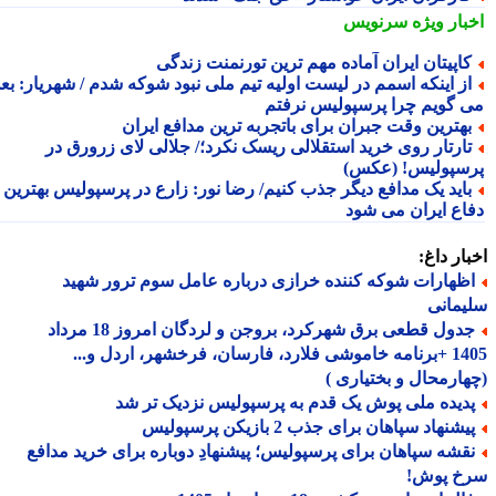
بار ویژه
سرنویس
اپیتان ایران آماده مهم ترین تورنمنت زندگی
ز اینکه اسمم در لیست اولیه تیم ملی نبود شوکه شدم / شهریار: بعدا
 گویم چرا پرسپولیس نرفتم
هترین وقت جبران برای باتجربه ترین مدافع ایران
ارتار روی خرید استقلالی ریسک نکرد؛/ جلالی لای زرورق در
سپولیس! (عکس)
اید یک مدافع دیگر جذب کنیم/ رضا نور: زارع در پرسپولیس بهترین
اع ایران می شود
ار داغ:
ظهارات شوکه کننده خرازی درباره عامل سوم ترور شهید
مانی
جدول قطعی برق شهرکرد، بروجن و لردگان امروز 18 مرداد
1405 +برنامه خاموشی فلارد، فارسان، فرخشهر، اردل و...
ارمحال و بختیاری )
دیده ملی پوش یک قدم به پرسپولیس نزدیک تر شد
شنهاد سپاهان برای جذب 2 بازیکن پرسپولیس
قشه سپاهان برای پرسپولیس؛ پیشنهادِ دوباره برای خرید مدافع
خ پوش!