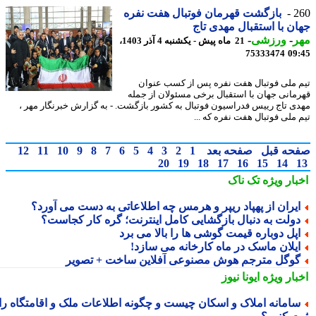
2
بازگشت قهرمان فوتبال هفت نفره
ن با استقبال مهدی تاج
ر
-
ورزشی
-
21 ماه پیش - یکشنبه 4 آذر 1403،
75333474
09
 ملی فوتبال هفت نفره پس از کسب عنوان
مانی جهان با استقبال برخی مسئولان از جمله
ی تاج رییس فدراسیون فوتبال به کشور بازگشت. - به گزارش خبرنگار مهر ،
 ملی فوتبال هفت نفره که ...
حه قبل
صفحه بعد
1
2
3
4
5
6
7
8
9
10
11
12
20
19
18
17
16
15
14
بار ویژه
تک ناک
یران از پهپاد ریپر و هرمس چه اطلاعاتی به دست می آورد؟
ولت به دنبال بازگشایی کامل اینترنت؛ گره کار کجاست؟
پل دوباره قیمت گوشی ها را بالا می برد
یلان ماسک در ماه کارخانه می سازد!
وگل مترجم هوش مصنوعی آفلاین ساخت + تصویر
بار ویژه
ایونا نیوز
امانه املاک و اسکان چیست و چگونه اطلاعات ملک و اقامتگاه را