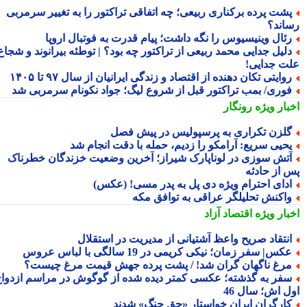
شت پرده برکناری ربیعی؛ چه اتفاقی تراکتور را به تغییر سرمربی
اند؟
ئال وینیسیوس را نگه داشت؛ پیام قدرت به فوتبال اروپا
لیل جدایی محمد ربیعی از تراکتور چه بود؟ | توطئه بیرانوند و شجاع
ت جدایی!
وایتی تکان دهنده از اقتصاد و زندگی ایرانیان از سال ۹۷ تا ۱۴۰۵
وری/ بمب تراکتور قبل از شروع لیگ؛ جواد نکونام سرمربی شد
بار ویژه
رونگار
لزن تکراری به پرسپولیس در پیش فصل
حیی سریع: آرامکو را زدیم، حمله با دقت انجام شد
تش سوزی در لوناپارک شیراز؛ آخرین وضعیت خزندگان خطرناک
 از حادثه
دای احترام ویژه دی پل به پدر مسی! (عکس)
اکنش تحلیلگر عراقی به توافق مکه
بار ویژه
اقتصاد آزاد
نتقاد صریح واعظ آشتیانی از مدیریت در استقلال
کس| سفر زمان؛ نیکی کریمی در 19 سالگی با لباس عروس
رغ ناگهان گران شد! / پشت پرده جهش قیمت مرغ چیست؟
فر به گذشته؛ عکسی کمتر دیده شده از گوگوش در مراسم ازدواج
ل اش؛ سال 46
ارگران ایران خواستار «حق جنگ» شدند