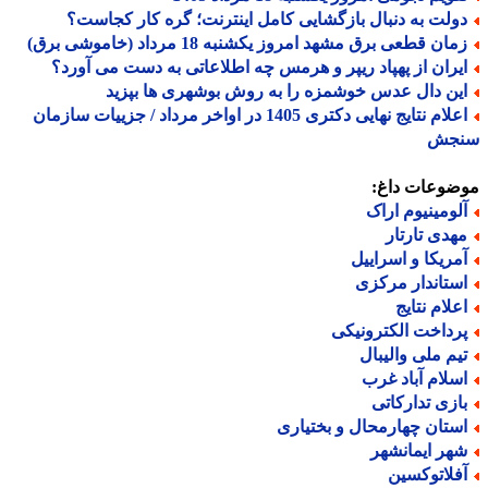
ولت به دنبال بازگشایی کامل اینترنت؛ گره کار کجاست؟
ان قطعی برق مشهد امروز یکشنبه 18 مرداد (خاموشی برق)
یران از پهپاد ریپر و هرمس چه اطلاعاتی به دست می آورد؟
ین دال عدس خوشمزه را به روش بوشهری ها بپزید
اعلام نتایج نهایی دکتری 1405 در اواخر مرداد / جزییات سازمان
جش
ضوعات داغ:
لومینیوم اراک
هدی تارتار
مریکا و اسراییل
ستاندار مرکزی
علام نتایج
رداخت الکترونیکی
یم ملی والیبال
سلام آباد غرب
ازی تدارکاتی
ستان چهارمحال و بختیاری
هر ایمانشهر
فلاتوکسین