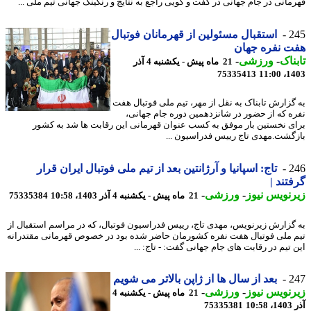
مانی در جام جهانی در گفت و گویی راجع به نتایج و رنکینگ جهانی تیم ملی ...
2
استقبال مسئولین از قهرمانان فوتبال
 نفره جهان
ناک
-
ورزشی
-
21 ماه پیش - یکشنبه 4 آذر
75335413
1403
گزارش تابناک به نقل از مهر، تیم ملی فوتبال هفت
ه که از حضور در شانزدهمین دوره جام جهانی،
ی نخستین بار موفق به کسب عنوان قهرمانی این رقابت ها شد به کشور
گشت.مهدی تاج رییس فدراسیون ...
2
تاج: اسپانیا و آرژانتین بعد از تیم ملی فوتبال ایران قرار
تند |
نویس نیوز
-
ورزشی
-
21 ماه پیش - یکشنبه 4 آذر 1403، 10:58
75335384
گزارش زیرنویس، مهدی تاج، رییس فدراسیون فوتبال، که در مراسم استقبال از
 ملی فوتبال هفت نفره کشورمان حاضر شده بود در خصوص قهرمانی مقتدرانه
 تیم در رقابت های جام جهانی گفت: - تاج: ...
2
بعد از سال ها از ژاپن بالاتر می شویم
نویس نیوز
-
ورزشی
-
21 ماه پیش - یکشنبه 4
10
75335381