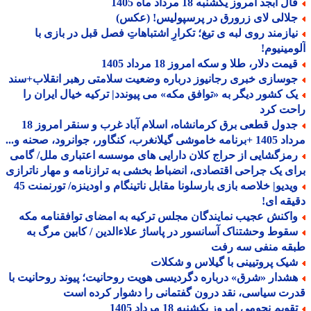
ل ابجد امروز یکشنبه 18 مرداد ماه 1405
لالی لای زرورق در پرسپولیس! (عکس)
یازمند روی لبه ی تیغ؛ تکرارِ اشتباهاتِ فصل قبل در بازی با
مینیوم!
مت دلار، طلا و سکه امروز 18 مرداد 1405
وسازی خبری رجانیوز درباره وضعیت سلامتی رهبر انقلاب+سند
ک کشور دیگر به «توافق مکه» می پیوندد| ترکیه خیال ایران را
حت کرد
جدول قطعی برق کرمانشاه، اسلام آباد غرب و سنقر امروز 18
 گیلانغرب، کنگاور، جوانرود، صحنه و...
مزگشایی از حراج کلان دارایی های موسسه اعتباری ملل/ گامی
ی یک جراحی اقتصادی، انضباط بخشی به ترازنامه و مهار ناترازی
ویدیو| خلاصه بازی بارسلونا مقابل ناتینگام و اودینزه/ تورنمنت 45
قه ای!
اکنش عجیب نمایندگان مجلس ترکیه به امضای توافقنامه مکه
قوط وحشتناک آسانسور در پاساژ علاءالدین / کابین مرگ به
قه منفی سه رفت
یک پروتیینی با گیلاس و شکلات
شدار «شرق» درباره دگردیسی هویت روحانیت؛ پیوند روحانیت با
ت سیاسی، نقد درون گفتمانی را دشوار کرده است
ویم نجومی امروز یکشنبه 18 مرداد 1405