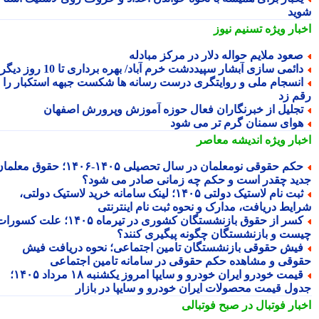
ید
بار ویژه
تسنیم نیوز
عود ملایم حواله دلار در مرکز مبادله
ائمی سازی آبشار سپیددشت خرم آباد/ بهره برداری تا 10 روز دیگر
نسجام ملی و روایتگری درست رسانه ها شکست جبهه استکبار را
م زد
جلیل از خبرنگاران فعال حوزه آموزش وپرورش اصفهان
وای سمنان گرم تر می شود
بار ویژه
اندیشه معاصر
حکم حقوقی نومعلمان در سال تحصیلی ۱۴۰۵-۱۴۰۶؛ حقوق معلمان
ید چقدر است و حکم چه زمانی صادر می شود؟
ثبت نام لاستیک دولتی ۱۴۰۵؛ لینک سامانه خرید لاستیک دولتی،
ایط دریافت، مدارک و نحوه ثبت نام اینترنتی
کسر از حقوق بازنشستگان کشوری در تیرماه ۱۴۰۵؛ علت کسورات
ست و بازنشستگان چگونه پیگیری کنند؟
یش حقوقی بازنشستگان تامین اجتماعی؛ نحوه دریافت فیش
وقی و مشاهده حکم حقوقی در سامانه تامین اجتماعی
قیمت خودرو ایران خودرو و سایپا امروز یکشنبه ۱۸ مرداد ۱۴۰۵؛
ول قیمت محصولات ایران خودرو و سایپا در بازار
بار فوتبال در صبح فوتبالی