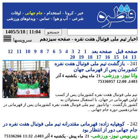
-
-
-
-
خبر
کرونا
استخدام
جام جهانی
اوقات
-
-
-
شرعی
آب و هوا
تماس
ویدئوهای ورزشی
11:04 | 1405/5/18
ار تیم ملی فوتبال هفت نفره - صفحه سیزدهم
سرویسها
حه قبل
صفحه بعد
1
2
3
4
5
6
7
8
9
10
11
12
20
19
18
17
16
15
14
2
بازگشت تیم ملی فوتبال هفت نفره
رمان پس از قهرمانی جهان
ا نیوز
-
ورزشی
-
21 ماه پیش - یکشنبه 4 آذر
75336957
1403
 ملی فوتبال هفت نفره کشورمان پس از کسب
ین قهرمانی در جهان، با استقبال مسئولان به
ر بازگشت. - وانانیوز تیم ملی فوتبال هفت نفره کشورمان پس از قهرمانی در
زدهمین دوره جام جهانی ...
2
کوهپایه زاده: قهرمانی مقتدرانه تیم ملی فوتبال هفت نفره در
 جهانی دور از انتظار بود
نویس نیوز
-
ورزشی
-
21 ماه پیش - یکشنبه 4 آذر 1403، 11:32
75336266