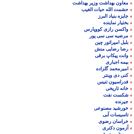
عاون بهداشت وزیر بهداشت
شمت الله حیات الغیب
ایزه بنیاد البرز
ختیار نماینده
اکسن رازی کووپارس
رضیه سی سی پور
لبل امپراتور چین
ضا رضایی منش
انت پیکاپ برقی
یمه اجباری
میرمحمد گلزاده
نی دی وینتر
دراسیون تنیس
انه تاریخی
کست نفت
یرنده
ورشید مصنوعی
اسیسات آبی
راسان رضوی
زمون دکتری