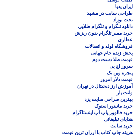
ان پدیا
احی سایت در مشهد
 نوزاد
لود تلگرام و تلگرام طلایی
د ممبر تلگرام بدون ریزش
اری
شگاه لوله و اتصالات
 زنده جام جهانی
مت طلا دست دوم
ر اچ پی
ره وین تک
ت دلار امروز
زش ارز دیجیتال در تهران
ت بار
رین طراحی سایت یزد
د مانیتور استوک
د فالوور پاپ آپ اینستاگرام
یای تبلیغاتی
ید سالت
نه چاپ کتاب با ارزان ترین قیمت