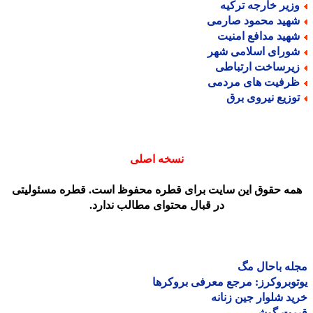
زیر خارجه ترکیه
هید محمود صارمی
هید مدافع امنیت
ورای اسلامی شهر
یرساخت ارتباطی
رفیت های مردمی
وزیع نیروی برق
نسخه اصلی
مه حقوق این سایت برای قطره محفوظ است. قطره مسئولیتی
در قبال محتوای مطالب ندارد.
ه باحال مگ
وبروکرز: مرجع معرفی بروکرها
د شلوار جین زنانه
مت گوشی