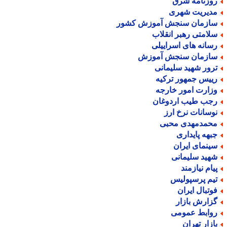
وزنامه شرق
دیریت شهری
ازمان سنجش آموزش کشور
لامتی رهبر انقلاب
سانه های اسراییلی
ازمان سنجش آموزش
رور شهید سلیمانی
ییس جمهور ترکیه
زارت امور خارجه
جب طیب اردوغان
وسانات نرخ ارز
حمدمهدی محبی
بهه پایداری
ینمای ایران
هید سلیمانی
یام نیازمند
یم پرسپولیس
وتبال ایران
زارش بازار
وابط عمومی
ازار تهران