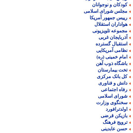
ودکان و نوجوانان
جلس شورای اسلامی
ییس جمهور آمریکا
واداران استقلال
جموعه تلویزیونی
ذربایجان غربی
ستقبال گسترده
ظامی آمریکایی
مام خمینی (ره)
اشگاه ذوب آهن
خت بیمارستان
ل بانک مرکزی
انش و فناوری
فاه اجتماعی
ورای اسلامی
خنگوی وزارت
ولدترافورد
ازیکن قرضی
رویج فرهنگ
سن عابدینی