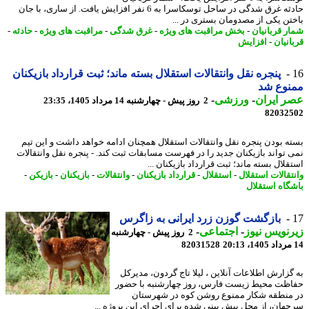
حادثه غرق شدگی در ساحل توسکاسرا به 6 نفر افزایش یافت. از ساری، با جان
تن یکی از مصدومان بستری در ...
ر قربانیان
-
بخش مراقبت های ویژه
-
غرق شدگی
-
مراقبت های ویژه
-
حادثه
-
انیان
-
افزایش
پنجره نقل وانتقالات استقلال بسته ماند؛ ثبت قرارداد بازیکنان
نوع شد
 ایران
-
ورزشی
-
2 روز پیش - چهارشنبه 14 مرداد 1405، 23:35
82032
ه بودن پنجره نقل وانتقالات استقلال همچنان ادامه خواهد داشت و این تیم
 تواند بازیکنان جدید را در فهرست مسابقات ثبت کند. - پنجره نقل وانتقالات
لال بسته ماند؛ ثبت قرارداد بازیکنان ...
تقالات استقلال
-
استقلال
-
قرارداد بازیکنان
-
وانتقالات
-
بازیکنان
-
بازیکن
-
گاه استقلال
بازگشت گوزن زرد ایرانی به زاگرس
نویس نیوز
-
اجتماعی
-
2 روز پیش - چهارشنبه
82031528
گزارش اطلاعات آنلاین ، لیلا تاج گردون، مدیرکل
ظت محیط زیست فارس، روز چهارشنبه با حضور
منطقه شکار ممنوع روشن کوه در شهرستان
هان، از محل پیش بینی شده برای اجرای این پروژه ...