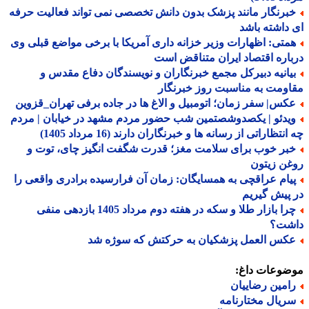
برنگار مانند پزشک بدون دانش تخصصی نمی تواند فعالیت حرفه
داشته باشد
متی: اظهارات وزیر خزانه داری آمریکا با برخی مواضع قبلی وی
اره اقتصاد ایران متناقض است
یانیه دبیرکل مجمع خبرنگاران و نویسندگان دفاع مقدس و
ومت به مناسبت روز خبرنگار
کس| سفر زمان؛ اتومبیل و الاغ ها در جاده برفی تهران_قزوین
یدئو | یکصدوشصتمین شب حضور مردم مشهد در خیابان | مردم
نتظاراتی از رسانه ها و خبرنگاران دارند (16 مرداد 1405)
بر خوب برای سلامت مغز؛ قدرت شگفت انگیز چای، توت و
ن زیتون
یام عراقچی به همسایگان: زمان آن فرارسیده برادری واقعی را
پیش گیریم
چرا بازار طلا و سکه در هفته دوم مرداد 1405 بازدهی منفی
شت؟
کس العمل پزشکیان به حرکتش که سوژه شد
ضوعات داغ:
امین رضاییان
ریال مختارنامه