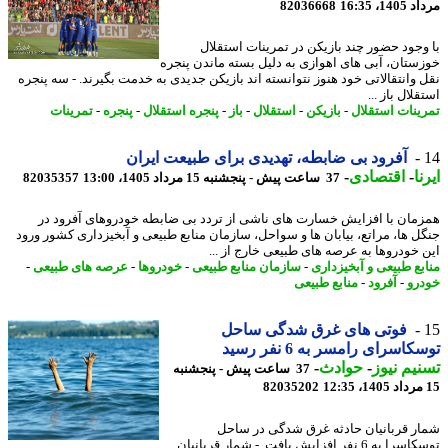
1، 16:35
82036668
وجود حضور چند بازیکن در تمرینات استقلال
ستان، آبی های اهوازی به دلیل بسته ماندن پنجره
 وانتقالاتی خود هنوز نتوانسته اند بازیکن جدیدی به خدمت بگیرند. - سه پنجره
لال باز ...
ینات استقلال
-
بازیکن
-
استقلال
-
باز
-
پنجره استقلال
-
پنجره
-
تمرینات
آفرود بی ضابطه، تهدیدی برای طبیعت ایران
ا
-
اقتصادی
-
37 ساعت پیش - پنجشنبه 15 مرداد 1405، 13:00
82035357
مان با افزایش خسارت های ناشی از تردد بی ضابطه خودروهای آفرود در
ل ها، مراتع، بیابان ها و سواحل، سازمان منابع طبیعی و آبخیزداری کشور ورود
 خودروها به عرصه های طبیعی خارج از ...
بع طبیعی و آبخیزداری
-
سازمان منابع طبیعی
-
خودروها
-
عرصه های طبیعی
-
رو
-
آفرود
-
منابع طبیعی
فوتی های غرق شدگی ساحل
اسرای رامسر به 6 نفر رسید
یم نیوز
-
حوادث
-
37 ساعت پیش - پنجشنبه
82035202
ر قربانیان حادثه غرق شدگی در ساحل
توسکاسرا به 6 نفر افزایش یافت. - شمار قربانیان