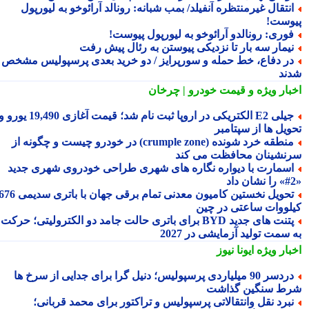
نتقال غیرمنتظره آنفیلد/ بمب شبانه: رونالد آرائوخو به لیورپول
وست!
وری: رونالدو آرائوخو به لیورپول پیوست!
یمار سه بار تا نزدیکی پیوستن به رئال پیش رفت
ر دفاع، خط حمله و سورپرایز / دو خرید بعدی پرسپولیس مشخص
ند
بار ویژه
و قیمت خودرو | چرخان
جیلی E2 الکتریکی در اروپا ثبت نام شد؛ قیمت آغازی 19,490 یورو و
ویل ها از سپتامبر
منطقه خرد شونده (crumple zone) در خودرو چیست و چگونه از
نشینان محافظت می کند
سمارت با دیواره نگاره های شهری طراحی خودروی شهری جدید
تحویل نخستین کامیون معدنی تمام برقی جهان با باتری سدیمی 676
لووات ساعتی در چین
پتنت های جدید BYD برای باتری حالت جامد دو الکترولیتی؛ حرکت
سمت تولید آزمایشی در 2027
بار ویژه
ایونا نیوز
دردسر 90 میلیاردی پرسپولیس؛ دنیل گرا برای جدایی از سرخ ها
ط سنگین گذاشت
برد نقل وانتقالاتی پرسپولیس و تراکتور برای محمد قربانی؛