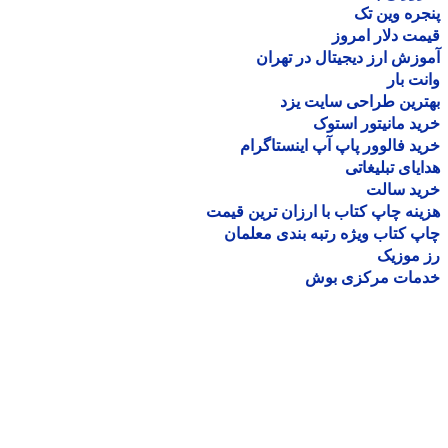
ره وین تک
ت دلار امروز
زش ارز دیجیتال در تهران
ت بار
رین طراحی سایت یزد
د مانیتور استوک
د فالوور پاپ آپ اینستاگرام
یای تبلیغاتی
ید سالت
نه چاپ کتاب با ارزان ترین قیمت
 کتاب ویژه رتبه بندی معلمان
موزیک
مات مرکزی بوش