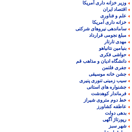
زیر خزانه داری آمریکا
قتصاد ایران
لم و فناوری
زانه داری آمریکا
اماندهی نیروهای شرکتی
بلغ نجومی قرارداد
هدی تارتار
نیامین نتانیاهو
واشی فکری
انشگاه ادیان و مذاهب قم
فری فلتمن
شن خانه موسیقی
یب زمینی تنوری پنیری
شنواره های استانی
رماندار کوهدشت
ط دوم متروی شیراز
اطفه کشاورز
دهی دولت
پورتاژ آگهی
هر سبز