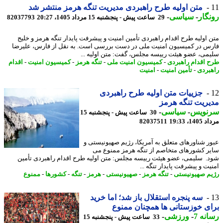
متن اولیه طرح راهبردی مدیریت تنگه هرمز منتشر شد
گار
-
سیاسی
-
29 ساعت پیش - پنجشنبه 15 مرداد 1405، 20:27
82037793
 اولیه طرح اقدام راهبردی تأمین امنیت و پیشرفت پایدار تنگه هرمز و خلیج
س در کمیسیون امنیت ملی در دست بررسی است. به نقل از فارس، علیرضا
می، عضو هیئت رییسه مجلس، گفت: متن اولیه ...
 اقدام راهبردی
-
کمیسیون امنیت ملی
-
تنگه هرمز
-
کمیسیون امنیت
-
اقدام
بردی
-
تأمین امنیت
-
امنیت
جزییات متن اولیه طرح راهبردی
ریت تنگه هرمز
نویس
-
سیاسی
-
30 ساعت پیش - پنجشنبه 15
1، 19:33
82037511
ر شناورهای متعلق به آمریکا، رژیم صهیونیستی و
ر کشورهای متخاصم از تنگه هرمز ممنوع می
. سلیمی، عضو هیئت رییسه مجلس: متن اولیه طرح اقدام راهبردی تأمین
ت و پیشرفت پایدار تنگه ...
م صهیونیستی
-
تنگه هرمز
-
صهیونیستی
-
هرمز
-
تنگه
-
کشورها
-
ممنوع
سه پنجره استقلال باز شد؛ اما خرید
ی خوزستانی ها همچنان ممنوع
نه 7
-
ورزشی
-
33 ساعت پیش - پنجشنبه 15