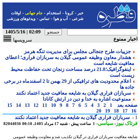
-
-
-
-
خبر
کرونا
استخدام
جام جهانی
اوقات
-
-
-
شرعی
آب و هوا
تماس
ویدئوهای ورزشی
02:09 | 1405/5/16
ار ممنوع
سرویسها
جزییات طرح جنجالی مجلس برای مدیریت تنگه هرمز
هشدار معاون وظیفه عمومی گیلان به سربازان فراری؛ اعطای
عافیت شایعه است
اینفوگرافیک؛21.8 درصد مساحت زنجان تحت حفاظت محیط
یست است
اعلام محدودیت های ترافیکی از 29 بهمن تا 2 اسفندماه در برخی
اده ها
سربازان فراری گیلان به شایعه معافیت جدید اعتماد نکنند
ممنوعیت اشاره به خدا و دین در ارتش کانادا
حه بعد
1
2
3
4
5
6
7
8
9
10
11
12
13
14
15
20
19
18
17
سربازان فراری گیلان به شایعه معافیت جدید اعتماد نکنند
اک نیوز
-
سیاسی
-
1 ساعت پیش - شنبه 17 مرداد 1405، 00:10
82044036
عه معافیت سربازان فراری در گیلان تکذیب شد و معاونت وظیفه عمومی