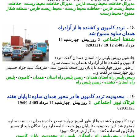
رکل حفاظت محیط زیست فارس
-
مدیرکل حفاظت محیط زیست
-
حفاظت
ط زیست فارس
-
حفاظت محیط زیست
-
محیط زیست فارس
-
منطقه شکار
وع
-
محیط زیست
تردد کامیون و کشنده ها از آزادراه
ان ساوه ممنوع شد
نا
-
اجتماعی
-
2 روز پیش - چهارشنبه 14
1، 19:12
82031217
شین رییس پلیس راه استان همدان گفت: تردد
یون و کشنده ها از آزادراه همدان به سمت ساوه
ظهر امروز چهارشنبه تا پایان روز جمعه ممنوع شد. - سرهنگ سید جواد حسینی
 چهارشنبه در گفت و ...
س پلیس راه استان همدان
-
رییس پلیس راه استان
-
همدان
-
کامیون
-
پلیس
 استان
-
کشنده
-
رییس پلیس راه
محدودیت تردد کامیون ها در محور همدان-ساوه تا پایان هفته
اک نیوز
-
اجتماعی
-
2 روز پیش - چهارشنبه 14 مرداد 1405، 19:00
82031
د کامیون و کشنده ها از ظهر امروز چهارشنبه در جاده همدان به سمت ساوه
وع شد. این محدودیت تا پایان روز جمعه ادامه دارد و رانندگان باید از مسیر
گزین استفاده کنند. - به گزارش فرتاک نیوز؛
ان
-
رییس پلیس راه
-
رانندگان
-
پلیس راه
-
محدودیت
-
پایان
-
کامیون