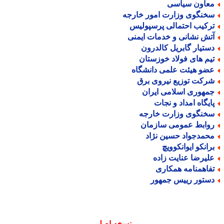
عاون سیاسی
خنگوی وزارت امور خارجه
رکیب احتمالی پرسپولیس
تش نشانی و خدمات ایمنی
ستیار گابریل کالدرون
یم های فولاد خوزستان
ضو هیئت علمی دانشگاه
رکت توزیع نیروی برق
مهوری اسلامی ایران
ایگاه امداد و نجات
خنگوی وزارت خارجه
وابط عمومی سازمان
حمدجواد حسین نژاد
رانکو ایوانکوویچ
لیرضا عنایت زاده
فاهمنامه همکاری
ستور رییس جمهور
نسخه اصلی