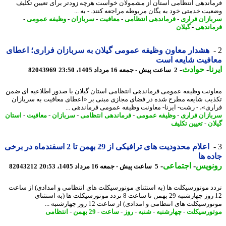
اندهی انتظامی استان از مشمولان خواست هرچه زودتر برای تعیین تکلیف
یت خدمتی خود به یگان مربوطه مراجعه کنند. - به ...
ازان فراری
-
فرماندهی انتظامی
-
معافیت
-
سربازان
-
وظیفه عمومی
-
اندهی
-
گیلان
هشدار معاون وظیفه عمومی گیلان به سربازان فراری؛ اعطای
افیت شایعه است
ا
-
حوادث
-
2 ساعت پیش - جمعه 16 مرداد 1405، 23:50
82043969
ونت وظیفه عمومی فرماندهی انتظامی استان گیلان با صدور اطلاعیه ای ضمن
یب شایعه مطرح شده در فضای مجازی مبنی بر «اعطای معافیت به سربازان
ری»، - رشت- ایرنا- معاونت وظیفه عمومی فرماندهی ...
ازان فراری
-
وظیفه عمومی
-
فرماندهی انتظامی
-
سربازان
-
معافیت
-
استان
ان
-
تعیین تکلیف
اعلام محدودیت های ترافیکی از 29 بهمن تا 2 اسفندماه در برخی
ه ها
نویس
-
اجتماعی
-
5 ساعت پیش - جمعه 16 مرداد 1405، 20:53
82043212
د موتورسیکلت ها (به استثنای موتورسیکلت های انتظامی و امدادی) از ساعت
12 روز چهارشنبه 29 بهمن تا ساعت 8 تردد موتورسیکلت ها (به استثنای
رسیکلت های انتظامی و امدادی) از ساعت 12 روز چهارشنبه ...
ورسیکلت
-
چهارشنبه
-
شنبه
-
روز
-
ساعت
-
29 بهمن
-
انتظامی