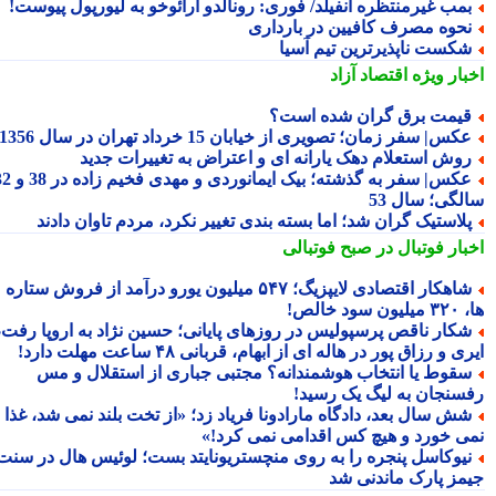
مب غیرمنتظره آنفیلد/ فوری: رونالدو آرائوخو به لیورپول پیوست!
حوه مصرف کافیین در بارداری
کست ناپذیرترین تیم آسیا
بار ویژه
اقتصاد آزاد
یمت برق گران شده است؟
کس| سفر زمان؛ تصویری از خیابان 15 خرداد تهران در سال 1356
وش استعلام دهک یارانه ای و اعتراض به تغییرات جدید
عکس| سفر به گذشته؛ بیک ایمانوردی و مهدی فخیم زاده در 38 و 32
لگی؛ سال 53
لاستیک گران شد؛ اما بسته بندی تغییر نکرد، مردم تاوان دادند
بار فوتبال در صبح فوتبالی
شاهکار اقتصادی لایپزیگ؛ ۵۴۷ میلیون یورو درآمد از فروش ستاره
سود خالص!
کار ناقص پرسپولیس در روزهای پایانی؛ حسین نژاد به اروپا رفت،
ی و رزاق پور در هاله ای از ابهام، قربانی ۴۸ ساعت مهلت دارد!
قوط یا انتخاب هوشمندانه؟ مجتبی جباری از استقلال و مس
سنجان به لیگ یک رسید!
ش سال بعد، دادگاه مارادونا فریاد زد؛ «از تخت بلند نمی شد، غذا
ی خورد و هیچ کس اقدامی نمی کرد!»
یوکاسل پنجره را به روی منچستریونایتد بست؛ لوئیس هال در سنت
مز پارک ماندنی شد