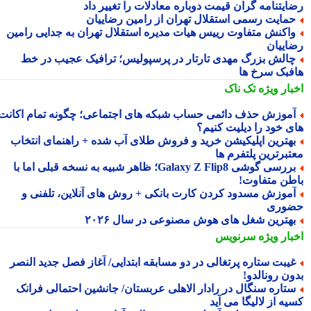
ایتنامه گران قیمت دوباره معادلات را تغییر داد
مایت رسمی استقلال تهران از رامین رضاییان
اکنش متفاوت رییس هیات مدیره استقلال تهران به جدایی رامین
اییان
الش بزرگ مهدی تارتار در پرسپولیس؛ ترافیک عجیب در خط
فبک سرخ ها
بار ویژه
تک ناک
موزش حذف دائمی حساب شبکه های اجتماعی؛ چگونه تمام اکانت
ی خود را دیلیت کنیم؟
هترین اپلیکیشن خرید و فروش طلای آب شده + راهنمای انتخاب
تبرترین پلتفرم ها
بررسی گوشی Galaxy Z Flip8؛ ظاهر شبیه به نسخه قبلی اما با
طن متفاوت!
موزش مسدود کردن کارت بانکی + روش های آنلاین، تلفنی و
وری
هترین شغل های هوش مصنوعی در سال ۲۰۲۶
بار ویژه
سرنویس
یبت ستاره پرتغالی در دو مسابقه ابتدایی/ آغاز فصل جدید النصر
ون رونالدو!
تاره سنگال در رادار الاهلی عربستان/ جانشین احتمالی فرانک
ه از لالیگا می آید