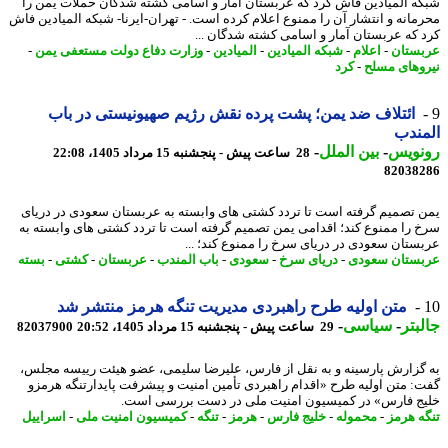
ه المیادین فاش کرد که عربستان آمار و اسامی کشته شدگان حملات یمن را
مانه و انتشار آن را ممنوع اعلام کرده است. - تهران-ایرنا- شبکه المیادین فاش
 که عربستان آمار و اسامی کشته شدگان ...
ستان
-
اعلام
-
شبکه المیادین
-
المیادین
-
وزارت دفاع دولت مستعفی یمن
-
وهای مسلح
-
کرد
ائتلاف ضد یمن؛ پشت پرده نقش رژیم صهیونیستی در باب
ندب
نویس
-
بین الملل
-
28 ساعت پیش - پنجشنبه 15 مرداد 1405، 22:08
82038
 تصمیم گرفته است تا تردد کشتی های وابسته به عربستان سعودی در دریای
 را ممنوع کند؛ اقدامی یمن تصمیم گرفته است تا تردد کشتی های وابسته به
ستان سعودی در دریای سرخ را ممنوع کند؛ ...
ستان سعودی
-
دریای سرخ
-
سعودی
-
باب المندب
-
عربستان
-
کشتی
-
بسته
متن اولیه طرح راهبردی مدیریت تنگه هرمز منتشر شد
بتر
-
سیاسی
-
29 ساعت پیش - پنجشنبه 15 مرداد 1405، 20:52
82037900
گزارش پارسینه و به نقل از فارس، علیرضا سلیمی، عضو هیئت رییسه مجلس،
: متن اولیه طرح «اقدام راهبردی تأمین امنیت و پیشرفت پایدارتنگه هرمزو
ج فارس» در کمیسیون امنیت ملی در دست بررسی است.
ه هرمز
-
محموله
-
خلیج فارس
-
هرمز
-
تنگه
-
کمیسیون امنیت ملی
-
اسراییل