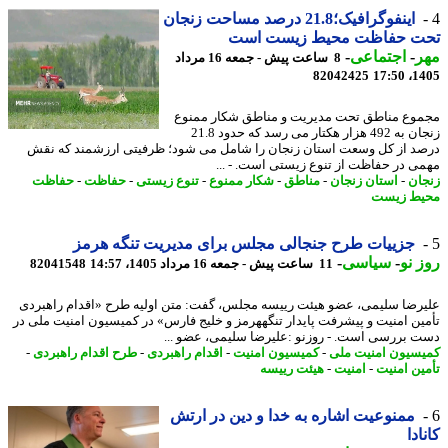
اینفوگرافیک؛21.8 درصد مساحت زنجان
ت حفاظت محیط زیست است
ر
-
اجتماعی
-
8 ساعت پیش - جمعه 16 مرداد
82042425
1405
وع مناطق تحت مدیریت و مناطق شکار ممنوع
زنجان به 492 هزار هکتار می رسد که حدود 21.8
د از کل وسعت استان زنجان را شامل می شود؛ ظرفیتی ارزشمند که نقش
ی در حفاظت از تنوع زیستی است. - ...
ان
-
استان زنجان
-
مناطق
-
شکار ممنوع
-
تنوع زیستی
-
حفاظت
-
حفاظت
ط زیست
جزییات طرح جنجالی مجلس برای مدیریت تنگه هرمز
 نو
-
سیاسی
-
11 ساعت پیش - جمعه 16 مرداد 1405، 14:57
82041548
رضا سلیمی، عضو هیئت رییسه مجلس، گفت: متن اولیه طرح «اقدام راهبردی
ین امنیت و پیشرفت پایدار تنگههرمز و خلیج فارس» در کمیسیون امنیت ملی در
 بررسی است. - روزنو :علیرضا سلیمی، عضو ...
سیون امنیت ملی
-
کمیسیون امنیت
-
اقدام راهبردی
-
طرح اقدام راهبردی
-
ین امنیت
-
امنیت
-
هیئت رییسه
ممنوعیت اشاره به خدا و دین در ارتش
ادا