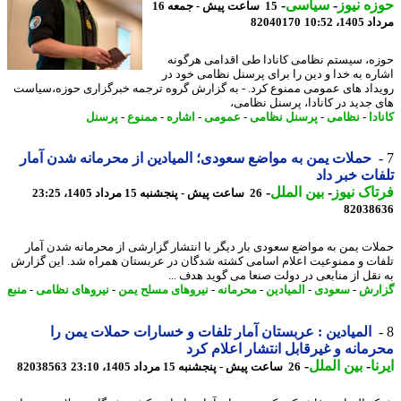
ه نیوز
-
سیاسی
-
15 ساعت پیش - جمعه 16
1، 10:52
82040170
ه، سیستم نظامی کانادا طی اقدامی هرگونه
ره به خدا و دین را برای پرسنل نظامی خود در
داد های عمومی ممنوع کرد. - به گزارش گروه ترجمه خبرگزاری حوزه،سیاست
 جدید در کانادا، پرسنل نظامی،
دا
-
نظامی
-
پرسنل نظامی
-
عمومی
-
اشاره
-
ممنوع
-
پرسنل
حملات یمن به مواضع سعودی؛ المیادین از محرمانه شدن آمار
ات خبر داد
اک نیوز
-
بین الملل
-
26 ساعت پیش - پنجشنبه 15 مرداد 1405، 23:25
82038
ات یمن به مواضع سعودی بار دیگر با انتشار گزارشی از محرمانه شدن آمار
ات و ممنوعیت اعلام اسامی کشته شدگان در عربستان همراه شد. این گزارش
نقل از منابعی در دولت صنعا می گوید هدف ...
رش
-
سعودی
-
المیادین
-
محرمانه
-
نیروهای مسلح یمن
-
نیروهای نظامی
-
منبع
المیادین : عربستان آمار تلفات و خسارات حملات یمن را
مانه و غیرقابل انتشار اعلام کرد
ا
-
بین الملل
-
26 ساعت پیش - پنجشنبه 15 مرداد 1405، 23:10
82038563