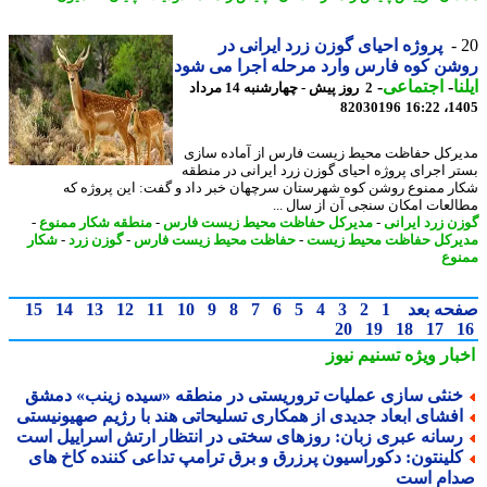
پروژه احیای گوزن زرد ایرانی در
ن کوه فارس وارد مرحله اجرا می شود
ا
-
اجتماعی
-
2 روز پیش - چهارشنبه 14 مرداد
82030196
1405
رکل حفاظت محیط زیست فارس از آماده سازی
ر اجرای پروژه احیای گوزن زرد ایرانی در منطقه
ر ممنوع روشن کوه شهرستان سرچهان خبر داد و گفت: این پروژه که
لعات امکان سنجی آن از سال ...
ن زرد ایرانی
-
مدیرکل حفاظت محیط زیست فارس
-
منطقه شکار ممنوع
-
رکل حفاظت محیط زیست
-
حفاظت محیط زیست فارس
-
گوزن زرد
-
شکار
وع
حه بعد
1
2
3
4
5
6
7
8
9
10
11
12
13
14
15
20
19
18
17
بار ویژه
تسنیم نیوز
نثی سازی عملیات تروریستی در منطقه «سیده زینب» دمشق
فشای ابعاد جدیدی از همکاری تسلیحاتی هند با رژیم صهیونیستی
سانه عبری زبان: روزهای سختی در انتظار ارتش اسراییل است
لینتون: دکوراسیون پرزرق و برق ترامپ تداعی کننده کاخ های
ام است