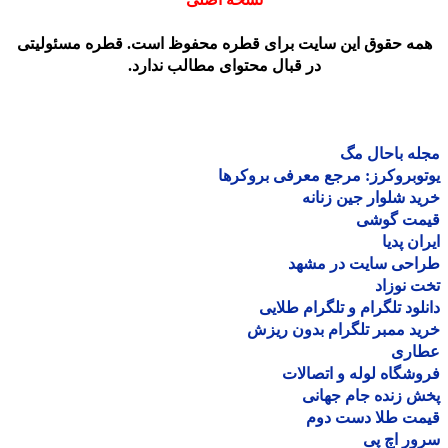
مه حقوق این سایت برای قطره محفوظ است. قطره مسئولیتی
در قبال محتوای مطالب ندارد.
ه باحال مگ
وبروکرز: مرجع معرفی بروکرها
د شلوار جین زنانه
مت گوشی
ان پدیا
احی سایت در مشهد
 نوزاد
لود تلگرام و تلگرام طلایی
د ممبر تلگرام بدون ریزش
اری
شگاه لوله و اتصالات
 زنده جام جهانی
مت طلا دست دوم
ر اچ پی