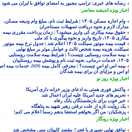
سانه های عبری: ترامپ مجبور به امضای توافق با ایران می شود
بار ویژه
اندیشه معاصر
وام اجاره مسکن ۱۴۰۵ | شرایط ثبت نام، مبلغ وام ودیعه مسکن،
ارک لازم و نحوه دریافت تسهیلات مستاجران
قوق بیمه بیکاری کی واریز میشود؟ | زمان پرداخت مقرری بیمه
تاریخ واریز و نحوه پیگیری با کد ملی
قیمت بیمه موتور سیکلت ۱۴۰۵ اعلام شد | جدول نرخ بیمه موتور
کلت، هزینه بیمه شخص ثالث و عوامل موثر بر مبلغ نهایی
یمه سلامت روستایی چیست؟ | شرایط بیمه سلامت روستایی
نحوه ثبت نام و پوشش بیمه روستاییان
بیمه اس او اس چیست؟ | معرفی کامل بیمه SOS، خدمات بیمه اس
 اس و مزایای آن برای بیمه شدگان
بار ویژه
روز نو
اکنش فوری همتی به ادعای وزیر خزانه داری آمریکا
حریم های جدید آمریکا علیه ایران اعمال شد
بر خوب برای بازنشستگان بانک رفاه
ک روایت تازه از علت نرفتن رهبر شهید به پناهگاه
زشکیان: من اگر بخواهم استعفا بدهم رسما اعلام می کنم!
بار ویژه
رونگار
وافق نهایی نصیری با فجر؛/ مقصد کاپیتان مس مشخص شد