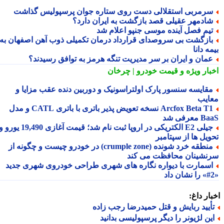
رمربی استقلالی دست روی ستاره جوان پرسپولیس گذاشت
ادمهر عقیلی قصد بازگشت به ایران دارد؟
یم فصل آینده موسی جنپو اعلام شد
ازگشت بی سروصدای قرارداد درمان تکمیلی ذوب آهن اصفهان به
ه دانا
مان و ایران بر سر مدیریت تنگه هرمز به توافق رسیدند؟
بار ویژه
و قیمت خودرو | چرخان
قایسه سنسور پارک اولتراسونیک و دوربین دنده عقب مزایا و
ایب
Arcfox Beta T1 نسخه تعویض پذیر باتری با باتری CATL و مدل
معرفی شد
جیلی E2 الکتریکی در اروپا ثبت نام شد؛ قیمت آغازی 19,490 یورو و
ویل ها از سپتامبر
منطقه خرد شونده (crumple zone) در خودرو چیست و چگونه از
نشینان محافظت می کند
سمارت با دیواره نگاره های شهری طراحی خودروی شهری جدید
ار داغ:
أیید ربایش و قتل حمیدرضا رجب زاده
ین لژیونر را دیگر پرسپولیسی بدانید