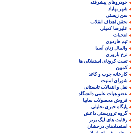
ودروهای پیشرفته
هر بهاباد
ن زیستی
حقق اهداف انقلاب
لیرضا کمیلی
نتخبات
یم هاردوی
الیبال زنان آسیا
رخ باروری
ست کرونای استقلالی ها
مپین
ارخانه چوب و کاغذ
ورای امنیت
قل و انتقالات تابستانی
ضو هیات علمی دانشگاه
روش محصولات سایپا
ایگاه خبری تحلیلی
روه تروریستی داعش
قابت های لیگ برتر
ستعدادهای درخشان
جلس شورای اسلامی