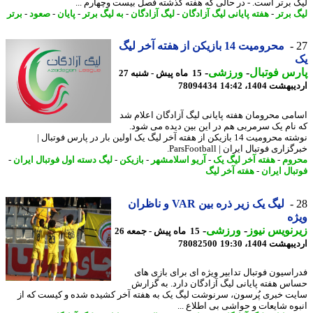
 برتر است. - در حالی که هفته گذشته فصل بیست وچهارم ...
 برتر
-
هفته پایانی لیگ آزادگان
-
لیگ آزادگان
-
به لیگ برتر
-
پایان
-
صعود
-
برتر
محرومیت 14 بازیکن از هفته آخر لیگ
س فوتبال
-
ورزشی
-
15 ماه پیش - شنبه 27
شت 1404، 14:42
78094434
می محرومان هفته پایانی لیگ آزادگان اعلام شد
نام یک سرمربی هم در این بین دیده می شود.
نوشته محرومیت 14 بازیکن از هفته آخر لیگ یک اولین بار در پارس فوتبال |
اری فوتبال ایران | ParsFootball.
وم
-
هفته آخر لیگ یک
-
آریو اسلامشهر
-
بازیکن
-
لیگ دسته اول فوتبال ایران
-
بال ایران
-
هفته آخر لیگ
لیگ یک زیر ذره بین VAR و ناظران
ه
نویس نیوز
-
ورزشی
-
15 ماه پیش - جمعه 26
شت 1404، 19:30
78082500
اسیون فوتبال تدابیر ویژه ای برای بازی های
س هفته پایانی لیگ آزادگان دارد. به گزارش
ت خبری پُرسون، سرنوشت لیگ یک به هفته آخر کشیده شده و کیست که از
وه شایعات و حواشی بی اطلاع ...