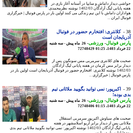
شی دیدار داماش و سایپا در آستانه آغاز بازی در
هفته پایانی لیگ آزادگان 1402/03 نوشته نظرمحمدی:
داران داماش با این تیم زندگی می کنند اولین بار در پارس فوتبال | خبرگزاری
ال ایران ...
کلانتری: افتخارم حضور در فوتبال
بایجان است
س فوتبال
-
ورزشی
-
26 ماه پیش - سه شنبه
72748429
ت های کلانتری سرمربی مس سونگون پس از
ار برابر مس کرمان در هفته پایانی لیگ آزادگان
1402/03 نوشته کلانتری: افتخارم حضور در فوتبال آذربایجان است اولین بار در
س فوتبال | خبرگزاری ...
اکبرپور: نمی توانید بگویید ملاثانی تیم
 بوده!
س فوتبال
-
ورزشی
-
26 ماه پیش - سه شنبه
72748406
ت های سیاوش اکبرپور سرمربی استقلال
ثانی پس از دیدار برابر آریو اسلامشهر در هفته
پایانی لیگ آزادگان 1402/03 نوشته اکبرپور: نمی توانید بگویید ملاثانی تیم بدی
! اولین بار در پارس ...