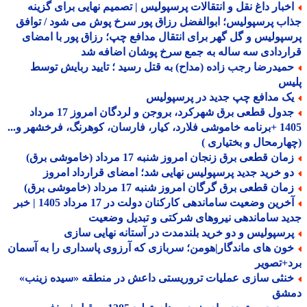
خبار داغ نقل و انتقالات پرسپولیس | تصمیم نهایی برای گزینه
ب پرسپولیس؛ ابوالفضل رزاق پور سرخ پوش می شود / توافق
پولیس و گل گهر برای انتقال مدافع چپ؛ رزاق پور با امضای
ردادی سه ساله به جمع سرخ پوشان اضافه شد
میدرضا رجب زاده (مداح) به قتل رسید ؛ تایید ربایش توسط
یس
ک مدافع چپ جدید در پرسپولیس
جدول قطعی برق شهرکرد، بروجن و لردگان امروز 17 مرداد
1405 +برنامه خاموشی فلارد، کیار، فارسان، کوهرنگ، فرخشهر و...
ارمحال و بختیاری )
ان قطعی برق زنجان امروز شنبه 17 مرداد (خاموشی برق)
و خرید جدید پرسپولیس نهایی شد؛ امضای قرارداد امروز
ان قطعی برق گرگان امروز شنبه 17 مرداد (خاموشی برق)
آخرین وضعیت ساماندهی کارکنان دولت در 17 مرداد 1405 | خبر
د ساماندهی نیروهای شرکتی و تبدیل وضعیت
رسپولیس و دو خرید بلندمدت در آستانه نهایی سازی
ون های ماندگار|هومن؛ سربازی که آرزوی پاسداری را به آسمان
+تصویر
نثی سازی عملیات تروریستی داعش در منطقه «سیده زینب»
شق