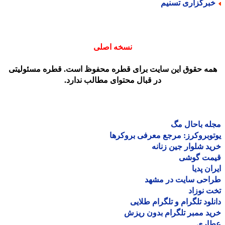
برگزاری تسنیم
نسخه اصلی
مه حقوق این سایت برای قطره محفوظ است. قطره مسئولیتی
در قبال محتوای مطالب ندارد.
ه باحال مگ
وبروکرز: مرجع معرفی بروکرها
د شلوار جین زنانه
مت گوشی
ان پدیا
احی سایت در مشهد
 نوزاد
لود تلگرام و تلگرام طلایی
د ممبر تلگرام بدون ریزش
اری