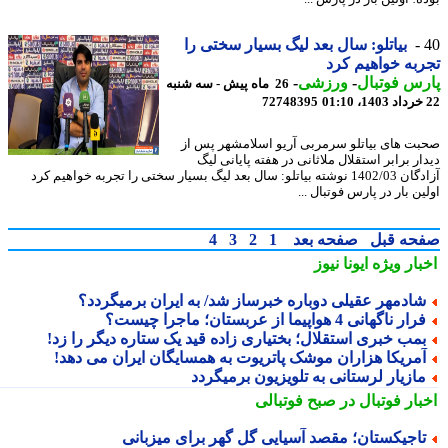
بیاتلو: سال بعد لیگ بسیار سختی را
به خواهیم کرد
س فوتبال
-
ورزشی
-
26 ماه پیش - سه شنبه
72748395
ت های بیاتلو سرمربی آریو اسلامشهر پس از
ر برابر استقلال ملاثانی در هفته پایانی لیگ
آزادگان 1402/03 نوشته بیاتلو: سال بعد لیگ بسیار سختی را تجربه خواهیم کرد
ن بار در پارس فوتبال ...
حه قبل
صفحه بعد
1
2
3
4
بار ویژه
ایونا نیوز
ادمهر عقیلی دوباره خبرساز شد/ به ایران برمیگردد؟
ار ناگهانی 4 هواپیما از عربستان؛ ماجرا چیست؟
مب خبری استقلال؛ بختیاری زاده قید یک ستاره دیگر را زد!
مریکا هزاران موشک پاتریوت به همسایگان ایران می دهد!
ازیار لرستانی به تلویزیون برمیگردد
بار فوتبال در صبح فوتبالی
اجیکستان؛ مقصد آسیایی گل گهر برای میزبانی