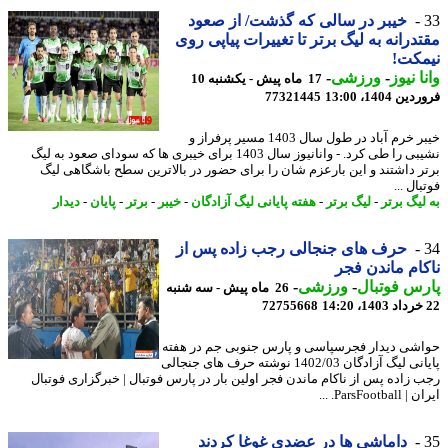
خیبر در سالی که گذشت/ از صعود
درانه به لیگ برتر تا تغییرات پیاپی روی
مکت!
ا نیوز
-
ورزشی
-
17 ماه پیش - یکشنبه 10
 1404، 13:00
77321445
خیبر خرم آباد در طول سال 1403 مسیر پرفراز و
نشیبی را طی کرد. - وانانیوز سال 1403 برای خیبری ها که سودای صعود به لیگ
ر داشتند و این بارعزم شان را برای حضور در بالاترین سطح باشگاهی لیگ
ال ...
لیگ برتر
-
لیگ برتر
-
هفته پایانی لیگ آزادگان
-
خیبر
-
برتر
-
پایان
-
دیدار
حرف های جنجالی رجب زاده پس از
ام ماندن فجر
س فوتبال
-
ورزشی
-
26 ماه پیش - سه شنبه
72755668
شی دیدار فجرسپاسی و پارس جنوبی جم در هفته
پایانی لیگ آزادگان 1402/03 نوشته حرف های جنجالی
 زاده پس از ناکام ماندن فجر اولین بار در پارس فوتبال | خبرگزاری فوتبال
ParsFootb. ...
داماشی ها در عضدی غوغا کردند