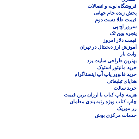
شگاه لوله و اتصالات
 زنده جام جهانی
مت طلا دست دوم
ر اچ پی
ره وین تک
ت دلار امروز
زش ارز دیجیتال در تهران
ت بار
رین طراحی سایت یزد
د مانیتور استوک
د فالوور پاپ آپ اینستاگرام
یای تبلیغاتی
ید سالت
نه چاپ کتاب با ارزان ترین قیمت
 کتاب ویژه رتبه بندی معلمان
موزیک
مات مرکزی بوش