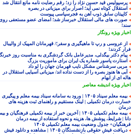
رسپولیس قید حسین نژاد را زد؛ رقم رضایت نامه مانع انتقال شد
ستقلال کوتاه نمی آید؛ اصرار برای میزبانی در بصره
اپیتان سابق ذوب آهن به فجرسپاسی پیوست
ورت های مالی استقلال خبرساز شد؛ امضای عضو مستعفی روی
د!
بار ویژه
رونگار
ز عروسی و رپ تا ماهیگیری و سفر؛/ قهرمانان المپیک از والیبال
ار کردند!
یام دکتر بیگدلی، مدیرعامل بانک گردشگری به مناسبت روز خبرنگار
ستارت پاسور شماره یک ایران برای مأموریت بزرگ
ربی سرشناس مشکل نایب قهرمان جهان را لو داد
بی ها هنوز بصره را از دست نداده اند/ میزبانی آسیایی استقلال در
ه ای از ابهام
بار ویژه
اندیشه معاصر
بیمه معلم سیناد ۱۴۰۵ | ورود به سامانه سیناد بیمه معلم و پیگیری
ارت درمان تکمیلی | لینک مستقیم و راهنمای ثبت هزینه های
مان
بیمه معلم تکمیلی ۱۴۰۵ | آخرین خبر از بیمه تکمیلی فرهنگیان و بیمه
نا | شرایط، پوشش ها، هزینه و نحوه استفاده از بیمه درمان
هنگیان+ جدول وضعیت بیمه معلم تکمیلی ۱۴۰۵
دریافت فیش حقوقی بازنشستگان ۱۴۰۵ | مشاهده و دانلود فیش