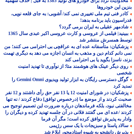
محدودیت تردد برای خودرو های تولید 1385 به قبل | حذف سهمیه
ین این خودروها
ادر فنی تیم ملی تغییری نمی کند/ آشوبی: به جای قلعه نویی،
اسیون باید برنامه بدهد!
ادمهر عقیلی به ایران برمی گردد؟
ببینید| فیلمی از عروسی و کارت عروسی اکبر عبدی سال 1365
سط همسرش منتشر شد
زشکیان: متأسفانه عده ای به عراقچی بی احترامی می کنند؛ من
 دانم کدام دین و مذهب به انسان اجازه می دهد به دیگری تهمت
د، ناسزا بگوید یا بی احترامی کند
وی دیگر عینک های هوشمند متا؛ از نوآوری تا تهدید امنیت
صی
گوگل دسترسی رایگان به ابزار تولید ویدیوی Gemini Omni را
ید کرد
پزشکیان: در شورای امنیت 12 یا 13 نفر حق رأی داشتند و 12 نفر
ت کردند و از موضع ما [درخصوص توافق] دفاع کردند / نه تنها
لفتی نبود، بلکه فرماندهان درباره ضرورت این تصمیم توجیح می
ند /عده ای می گفتند فلانی در آن جلسه تهدید کرده و دیگران را
ار به پذیرش توافق کرده است؛ مگر آن فرما
الاد پاستا و سبزیجات با یک سس رژیمی
ذیرش دانشجو به شیوه استادمحور ابلاغ شد