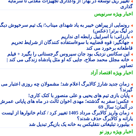
غییر ریل توسعه در بهار؛ از واگذاری تجهیزات معدنی تا سرمایه
اری
بار ویژه
سرنویس
ونمایی از پیراهن خیبر به یاد شهدای میناب؛/ یک تیم سرخپوش دیگر
 لیگ برتر! (عکس)
ارزانی: با اسراییل رابطه ای نداریم
هانگیر: قوه قضاییه با سوءاستفاده کنندگان از شرایط تحریم
طعانه برخورد می کند
ین سکانس نزدیک بود جان سیروس گرجستانی را بگیرد + فیلم
انه مجلل محمد صلاح، جایی که او مثل پادشاه زندگی می کند |
اویر
بار ویژه
اقتصاد آزاد
مان جدید شارژ کالابرگ اعلام شد؛ مشمولان چه روزی اعتبار می
رند؟
ایان بازی تیم های یحیی و علی منصور با کتک کاری!
کس| سفر به گذشته؛ مهدی اخوان ثالث در ماه های پایانی عمرش
آلمان؛ سال 69
زمان واریز کالابرگ مرداد 1405 تغییر کرد / کدام خانوارها از لیست
رانه و کالابرگ حذف شدند؟
یلبورد تبلیغاتی نتفلیکس به خانه یک بازیگر تبدیل شد
بار ویژه
روز نو