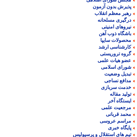
ذیرش بدون آزمون
هبر معظم انقلاب
رگیری مسلحانه
یروهای امنیتی
اشگاه ذوب آهن
حصولات سایپا
ارشناسی ارشد
روه تروریستی
ضو هیات علمی
ورای اسلامی
بدیل وضعیت
دافع نساجی
دمت سربازی
ولید مقاله
یستگاه آخر
رجعیت علمی
حمد قربانی
راسم عروسی
ایگاه خبری
یم های استقلال و پرسپولیس