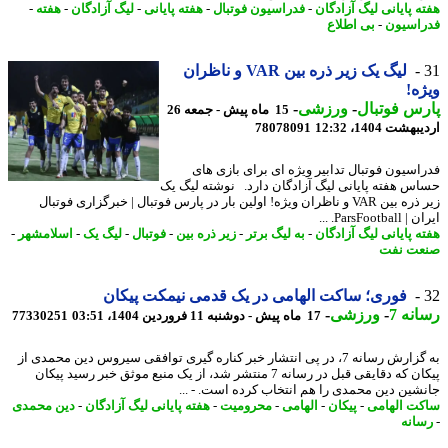
ه پایانی لیگ آزادگان
-
فدراسیون فوتبال
-
هفته پایانی
-
لیگ آزادگان
-
هفته
-
اسیون
-
بی اطلاع
لیگ یک زیر ذره بین VAR و ناظران
ه!
س فوتبال
-
ورزشی
-
15 ماه پیش - جمعه 26
شت 1404، 12:32
78078091
اسیون فوتبال تدابیر ویژه ای برای بازی های
س هفته پایانی لیگ آزادگان دارد. نوشته لیگ یک
زیر ذره بین VAR و ناظران ویژه! اولین بار در پارس فوتبال | خبرگزاری فوتبال
ParsFootb. ...
ه پایانی لیگ آزادگان
-
به لیگ برتر
-
زیر ذره بین
-
فوتبال
-
لیگ یک
-
اسلامشهر
-
ت نفت
فوری؛ ساکت الهامی در یک قدمی نیمکت پیکان
نه 7
-
ورزشی
-
17 ماه پیش - دوشنبه 11 فروردین 1404، 03:51
77330251
به گزارش رسانه 7، در پی انتشار خبر کناره گیری توافقی سیروس دین محمدی از
پیکان که دقایقی قبل در رسانه 7 منتشر شد، از یک منبع موثق خبر رسید پیکان
شین دین محمدی را هم انتخاب کرده است. - ...
ت الهامی
-
پیکان
-
الهامی
-
محرومیت
-
هفته پایانی لیگ آزادگان
-
دین محمدی
انه