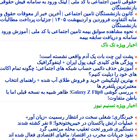
وقی تامین اجتماعی با کد ملی | لینک ورود به سامانه فیش حقوقی
زنشستگان
انون بازنشستگان تامین اجتماعی | آخرین خبر از معوقات حقوق و
مابه التفاوت فروردین و اردیبهشت ۱۴۰۵ | جزئیات پرداخت مطالبات
زنشستگان
حوه مشاهده سوابق بیمه تامین اجتماعی با کد ملی | آموزش ورود به
مانه و دریافت سابقه بیمه
بار ویژه
تک ناک
شت این چت بات یک آدم واقعی نشسته است!
یژگی های کلیدی کیف پول ایران + اینفوگرافیک
موزش حذف دائمی حساب شبکه های اجتماعی؛ چگونه تمام اکانت
ی خود را دیلیت کنیم؟
هترین اپلیکیشن خرید و فروش طلای آب شده + راهنمای انتخاب
تبرترین پلتفرم ها
بررسی گوشی Galaxy Z Flip8؛ ظاهر شبیه به نسخه قبلی اما با
طن متفاوت!
بار ویژه
تسنیم نیوز
برنگاری؛ شغلی سخت در انتظار رسمیت «زیان آور»
ملیات ارتش پاکستان در خیبرپختونخوا؛ 8 نفر کشته شدند
ستگیری شرور تحت تعقیب محله مرتضی گرد
فوذ جریانات مخرب در اقتصاد/ مافیای اقتصادی فعال شده اند