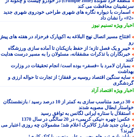
منطقه خرد شونده (crumple zone) در خودرو چیست و چگونه از
نشینان محافظت می کند
سمارت با دیواره نگاره های شهری طراحی خودروی شهری جدید
بار ویژه
تسنیم نیوز
فتتاح مسیر اتصال نهج البلاغه به اکوپارک فرحزاد در هفته های پیش
یبر و یک فصل تازه؛ از حفظ بازیکنان تا آماده سازی ورزشگاه
برنگاران با تذکرات مشفقانه، مسئولان را به مسیر درست هدایت
ند
مباران لامرد با «فسفر» بوده است/ انجام تحقیقات در وزارت
داشت
ایه سنگین اقتصاد روسیه بر قفقاز؛ از تجارت تا حواله ارزی و
دشگری
بار ویژه
اقتصاد آزاد
30 درصد متناسب سازی به کمتر از 10 درصد رسید / بازنشستگان
استار ابطال مصوبه شدند
ستقلال با ستاره ایرانی لگانس به توافق رسید
کس| چهره «نیکی کریمی» در 20 سالگی در سال 1370
مان جدید شارژ کالابرگ اعلام شد؛ مشمولان چه روزی اعتبار می
رند؟
ایان بازی تیم های یحیی و علی منصور با کتک کاری!