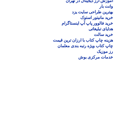
زش ارز دیجیتال در تهران
ت بار
رین طراحی سایت یزد
د مانیتور استوک
د فالوور پاپ آپ اینستاگرام
یای تبلیغاتی
ید سالت
نه چاپ کتاب با ارزان ترین قیمت
 کتاب ویژه رتبه بندی معلمان
موزیک
مات مرکزی بوش