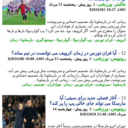
بتر
-
ورزشی
-
2 روز پیش - پنجشنبه 15 مرداد
82034382
1405
نی که در بارسلونا یک تصمیم حساس و سرنوشت
 ورزشی پیش می آید، بسیاری از هواداران این
ل را مطرح می کنند: اگر کرویف بود، چه می کرد؟ پپ گواردیولا بارها و بارها
ن کرده که هنگام ...
یف
-
فران تورس
-
پپ گواردیولا
-
گواردیولا
-
موضع گیری
-
بارسلونا
-
زمان
آیا فران تورس در زمان کرویف می توانست در تیم بماند؟
نویس
-
ورزشی
-
2 روز پیش - پنجشنبه 15 مرداد 1405، 10:08
82034188
نی که در بارسلونا یک تصمیم حساس و سرنوشت ساز ورزشی پیش می آید،
اری از هواداران این سوال را زمانی که در بارسلونا یک تصمیم حساس و
وشت ساز ورزشی پیش می آید، - زمانی که در بارسلونا ...
سلونا
-
سرنوشت
-
فران تورس
-
زمان
-
هواداران
-
تصمیم
-
زمانی
آغاز فصلی جدید برای سیتی؛ آیا
سکا می تواند جای خالی پپ را پر کند؟
نویس
-
ورزشی
-
3 روز پیش - چهارشنبه 14
1، 21:48
82032018
ان انزو مارسکا در منچسترسیتی رسماً آغاز شده