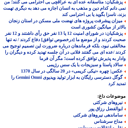
زشکیان: متأسفانه عده ای به عراقچی بی احترامی می کنند؛ من
 دانم کدام دین و مذهب به انسان اجازه می دهد به دیگری تهمت
د، ناسزا بگوید یا بی احترامی کند
یزان پیشرفت پروژه های نهضت ملی مسکن در استان زنجان
اتر از میانگین کشوری است
پزشکیان: در شورای امنیت 12 یا 13 نفر حق رأی داشتند و 12 نفر
ت کردند و از موضع ما [درخصوص توافق] دفاع کردند / نه تنها
لفتی نبود، بلکه فرماندهان درباره ضرورت این تصمیم توجیح می
ند /عده ای می گفتند فلانی در آن جلسه تهدید کرده و دیگران را
ار به پذیرش توافق کرده است؛ مگر آن فرما
الاد پاستا و سبزیجات با یک سس رژیمی
س| چهره «نیکی کریمی» در 20 سالگی در سال 1370
گوگل دسترسی رایگان به ابزار تولید ویدیوی Gemini Omni را
ید کرد
ضوعات داغ:
یروهای شرکتی
بوالفضل رزاق پور
اماندهی نیروهای شرکتی
داح سرشناس
قل و انتقالات پرسپولیس