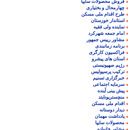
روش محصولات سایپا
هارمحال و بختیاری
رح اقدام ملی مسکن
ستاندار خوزستان
ماینده ولی فقیه
مام جمعه شهرکرد
شاور رییس جمهور
رنامه زمانبندی
راکسیون کارگری
ستان های پیشرو
ژیم صهیونیستی
رکیب پرسپولیس
برگزاری تسنیم
رمایه اجتماعی
یش بینی آینده
نچستریونایتد
قدام ملی مسکن
یدار دوستانه
ادداشت مهمان
حصولات سایپا
شاور خانواده