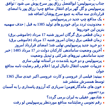
ب پرسپولیس؛ ابوالفضل رزاق پور سرخ پوش می شود / توافق
پولیس و گل گهر برای انتقال مدافع چپ؛ رزاق پور با امضای
ردادی سه ساله به جمع سرخ پوشان اضافه شد
ک مدافع چپ جدید در پرسپولیس
محدودیت تردد برای خودرو های تولید 1385 به قبل | حذف سهمیه
ین این خودروها
ان قطعی برق گرگان امروز شنبه 17 مرداد (خاموشی برق)
ان قطعی برق زنجان امروز شنبه 17 مرداد (خاموشی برق)
و خرید جدید پرسپولیس نهایی شد؛ امضای قرارداد امروز
آخرین وضعیت ساماندهی کارکنان دولت در 17 مرداد 1405 | خبر
د ساماندهی نیروهای شرکتی و تبدیل وضعیت
رسپولیس و دو خرید بلندمدت در آستانه نهایی سازی
زییات عجیب انتقال دانیال ایری؛ اعلام رقم رضایت نامه مدافع
ان
ببینید| فیلمی از عروسی و کارت عروسی اکبر عبدی سال 1365
سط همسرش منتشر شد
ون های ماندگار|هومن؛ سربازی که آرزوی پاسداری را به آسمان
+تصویر
ادمهر عقیلی به ایران برمی گردد؟
قم نجومی رضایتنامه مدافع موردنظر پرسپولیس لو رفت