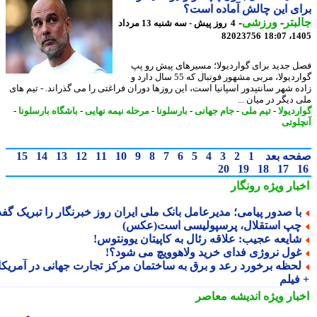
ی این چالش آماده است؟
بتر
-
ورزشی
-
4 روز پیش - سه شنبه 13 مرداد
82023756
1405
 جدید برای گواردیولا؛ مسیرهای پیش رو پپ
گواردیولا، مربی مشهور فوتبال که 55 سال دارد و
ه شهر سانتپدور اسپانیا است، این روزها دوران فراغتی را می گذراند. - تیم های
دیگر در میان ...
دیولا
-
تیم ملی
-
جام جهانی
-
بارسلونا
-
مرحله نیمه نهایی
-
باشگاه بارسلونا
-
لوتی
حه بعد
1
2
3
4
5
6
7
8
9
10
11
12
13
14
15
20
19
18
17
بار ویژه
رونگار
ا صدور پیامی؛ مدیرعامل بانک ملی ایران روز خبرنگار را تبریک گفت
پ استقلال، پرسپولیسی است(عکس)
ایعه عجیب: علاقه رئال به کاپیتان یوونتوس!
ول نروژی فدای خرید ولاهوویچ می شود؟!
حظه برخورد رعد و برق به ساختمان مرکز تجارت جهانی در آمریکا
فیلم
بار ویژه
اندیشه معاصر