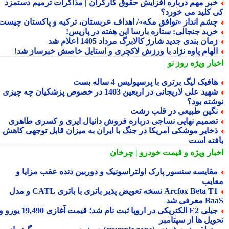
بر مهم درباره افزایش حقوق کارگران | مذاکرات ترمیم دستمزد
 کلید می خورد؟
شم انداز «توافق مکه»/ اهداف عربستان، ترکیه و پاکستان چیست؟
رید جنجالی: ستاره بارسا این هفته در پاریس!
مان بندی جدید شارژ کالابرگ مرداد 1405 اعلام شد
لهام پاوه نژاد با ورزش لاکچری و استایل خاصش خبرساز شد!
بار ویژه
روز نو
افبک لیگ برتری با پرسپولیس 4 ساله بست
شهید علی لاریجانی در اربعین 1403 در خصوص پزشکیان چه چیزی
شته بود؟
گین طبیعی در قلب رشت
صمیم نهایی نساجی درباره فروش دانیال ایری و کسری طاهری
خایر موشکی آمریکا در جنگ با ایران به میزان قابل توجهی کاهش
فته است
بار ویژه
و قیمت خودرو | چرخان
قایسه سنسور پارک اولتراسونیک و دوربین دنده عقب مزایا و
ایب
Arcfox Beta T1 نسخه تعویض پذیر باتری با باتری CATL و مدل
معرفی شد
جیلی E2 الکتریکی در اروپا ثبت نام شد؛ قیمت آغازی 19,490 یورو و
ویل ها از سپتامبر