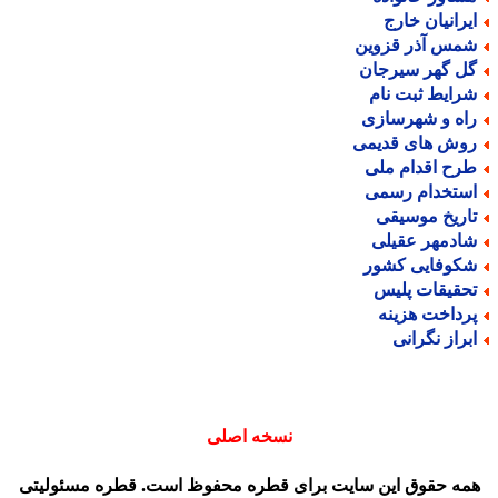
یرانیان خارج
مس آذر قزوین
ل گهر سیرجان
رایط ثبت نام
اه و شهرسازی
وش های قدیمی
رح اقدام ملی
ستخدام رسمی
اریخ موسیقی
ادمهر عقیلی
کوفایی کشور
حقیقات پلیس
رداخت هزینه
براز نگرانی
نسخه اصلی
مه حقوق این سایت برای قطره محفوظ است. قطره مسئولیتی