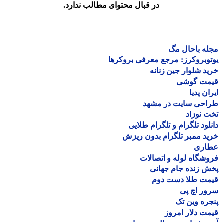
در قبال محتوای مطالب ندارد.
ه باحال مگ
وبروکرز: مرجع معرفی بروکرها
د شلوار جین زنانه
مت گوشی
ان پدیا
احی سایت در مشهد
 نوزاد
لود تلگرام و تلگرام طلایی
د ممبر تلگرام بدون ریزش
اری
شگاه لوله و اتصالات
 زنده جام جهانی
مت طلا دست دوم
ر اچ پی
ره وین تک
ت دلار امروز