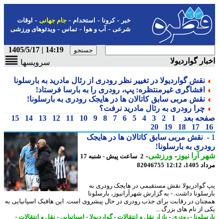
-
-
-
-
خبر
کرونا
استخدام
جام جهانی
اوقات
-
-
-
شرعی
آب و هوا
تماس
ویدئوهای ورزشی
14:19 | 1405/5/17
ار گواردیولا
سرویسها
نقش گواردیولا در تغییر نظر رودری از رئال مادرید به بارسلونا
افشاگری غیرمنتظره: پپ، رودری را به بارسا فرستاد!
نقش مربی سابق کاتالان ها در هایجک رودری به بارسلونا!
چرا رودری به رئال مادرید نرفت؟
حه بعد
1
2
3
4
5
6
7
8
9
10
11
12
13
14
15
20
19
18
17
نقش مربی سابق کاتالان ها در هایجک
ری به بارسلونا!
 آرا نیوز
-
ورزشی
-
2 ساعت پیش - شنبه 17
1، 12:12
82046755
گوادریولا نقش مستقیمی در هایجک رودری به
سلونا داشت. - به گزارش شهرآرانیوز، بارسلونا
نان در رقابت برای جذب رودری در حال پیشروی است. این هافبک اسپانیایی به
از نام های بزرگ ...
سلونا
-
رودری
-
بازار نقل و انتقالات
-
گواردیولا
-
اسپانیایی
-
نقل و انتقالات
-