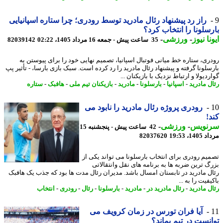
راز رد پیشنهاد رئال مادرید توسط رودری؛ چرا ستاره اسپانیایی
سلونا را انتخاب کرد؟
نا نیوز
-
ورزشی
-
35 ساعت پیش - جمعه 16 مرداد 1405، 02:22
82039142
ری، ستاره خط میانی فوتبال اسپانیا، تصمیم نهایی خود را برای پیوستن به
سلونا گرفته و پیشنهاد رئال مادرید را رد کرده است. سبک بازی بارسا، - تأثیر پپ
دیولا و ارتباط نزدیک با بازیکنان ...
ل مادرید
-
اسپانیا
-
بارسلونا
-
مادرید
-
بازیکنان تیم ملی
-
هافبک
-
ستاره
رودری پروژه رئال مادرید را نابود می
!
نویس
-
ورزشی
-
42 ساعت پیش - پنجشنبه 15
1، 19:53
82037620
یم رودری برای انتخاب بارسلونا می تواند یکی از
گ ترین ضربه ها به برنامه های نقل وانتقالاتی
ل مادرید در تابستان امسال باشد. مدیران رئال مدت ها بود که جذب یک هافبک
فیت را به ...
ل مادرید
-
رئال مادرید در
-
مادرید
-
بارسلونا
-
رئال
-
رودری
-
انتخاب
آیا فران تورس در زمان کرویف می
نست در تیم بماند؟