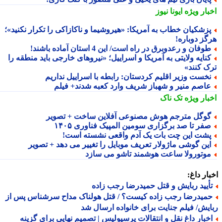
بار ویژه
ایونا نیوز
زشکیان خطاب به آمریکا: «هیروشیما و ناکازاکی را تکرار نکنید»؛
گز دوباره!
وفان و رعدوبرق در راه است/ این 4 استان آماده باشند!
نایه ولایتی به آمریکا و اسراییل؛ «نیروهای خارجی باید منطقه را
ک کنند»
خست وزیر اقلیم کردستان: رابطه با اسراییل نداریم
اصم منیر و شهباز شریف وارد کعبه شدند+ فیلم
بار ویژه
تک ناک
وگل مترجم هوش مصنوعی آفلاین ساخت + تصویر
فر تا صد برگزاری سومین المپیک فناوری ۱۴۰۵
شت این چت بات یک آدم واقعی نشسته است!
ین گوشی ماژولار تعریف موبایل را تغییر می دهد + تصویر
وتورولا ساعت هوشمند تاشو می سازد
ار داغ:
أیید ربایش و قتل حمیدرضا رجب زاده
میدرضا رجب زاده کیست؟ / قتل هولناک مداح سرشناس پس از
یش/ فیلم جنایت برای خانواده ارسال شد
خبار داغ نقل و انتقالات پرسپولیس | تصمیم نهایی برای گزینه