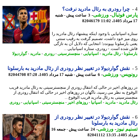
چرا رودری به رئال مادرید نرفت؟
س فوتبال
-
ورزشی
-
3 ساعت پیش - شنبه
82046179
ه اسپانیایی با وجود اینکه پیشنهاد رئال مادرید را
 میز خود داشت، تصمیم گرفت به رقیب سنتی
 بارسلونا بپیوندد؛ انتخابی که دلایل آن به تازگی
 شده است. - رودری، ستاره اسپانیایی ...
سلونا
-
رئال مادرید
-
اسپانیایی
-
منچسترسیتی
-
رودری
-
مادرید
-
گواردیولا
نقش گواردیولا در تغییر نظر رودری از رئال مادرید به بارسلونا
نویس
-
ورزشی
-
6 ساعت پیش - شنبه 17 مرداد 1405، 07:28
82044708
روزهای اخیر در حالی که انتقال رودری از منچسترسیتی به رئال مادرید قریب
قوع به نظر می رسید، ناگهان در روزهای اخیر در حالی که انتقال رودری از
سترسیتی به رئال مادرید قریب الوقوع ...
ل مادرید
-
مادرید
-
اسپانیا
-
روزهای اخیر
-
منچسترسیتی
-
اسپانیایی
-
رودری
نقش گواردیولا در تغییر نظر رودری از
ل مادرید به بارسلونا
یم نیوز
-
ورزشی
-
24 ساعت پیش - جمعه 16
1، 13:35
82041112