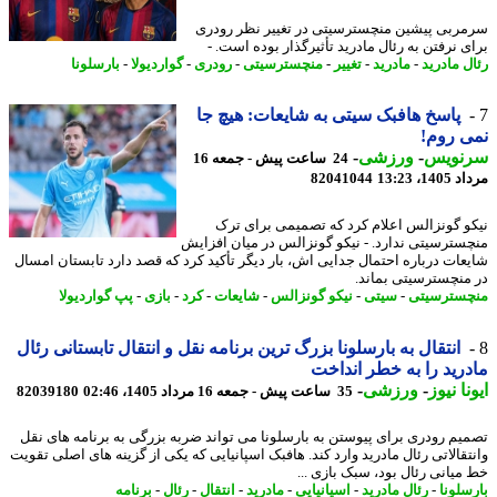
ربی پیشین منچسترسیتی در تغییر نظر رودری
ی نرفتن به رئال مادرید تأثیرگذار بوده است. -
ل مادرید
-
مادرید
-
تغییر
-
منچسترسیتی
-
رودری
-
گواردیولا
-
بارسلونا
پاسخ هافبک سیتی به شایعات: هیچ جا
 روم!
نویس
-
ورزشی
-
24 ساعت پیش - جمعه 16
1، 13:23
82041044
و گونزالس اعلام کرد که تصمیمی برای ترک
سترسیتی ندارد. - نیکو گونزالس در میان افزایش
عات درباره احتمال جدایی اش، بار دیگر تأکید کرد که قصد دارد تابستان امسال
منچسترسیتی بماند.
سترسیتی
-
سیتی
-
نیکو گونزالس
-
شایعات
-
کرد
-
بازی
-
پپ گواردیولا
انتقال به بارسلونا بزرگ ترین برنامه نقل و انتقال تابستانی رئال
رید را به خطر انداخت
نا نیوز
-
ورزشی
-
35 ساعت پیش - جمعه 16 مرداد 1405، 02:46
82039180
یم رودری برای پیوستن به بارسلونا می تواند ضربه بزرگی به برنامه های نقل
تقالاتی رئال مادرید وارد کند. هافبک اسپانیایی که یکی از گزینه های اصلی تقویت
میانی رئال بود، سبک بازی ...
سلونا
-
رئال مادرید
-
اسپانیایی
-
مادرید
-
انتقال
-
رئال
-
برنامه