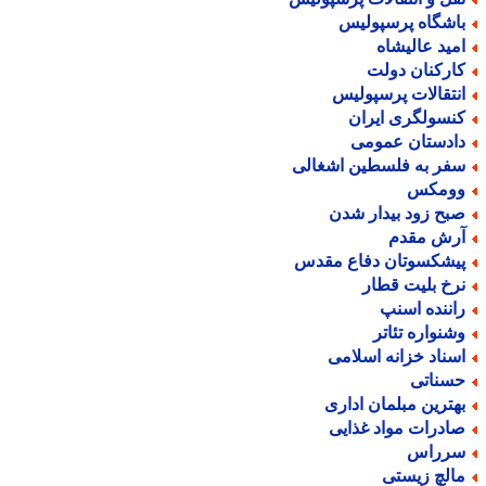
اشگاه پرسپولیس
مید عالیشاه
ارکنان دولت
نتقالات پرسپولیس
نسولگری ایران
ادستان عمومی
فر به فلسطین اشغالی
ومکس
بح زود بیدار شدن
رش مقدم
یشکسوتان دفاع مقدس
رخ بلیت قطار
اننده اسنپ
شنواره تئاتر
سناد خزانه اسلامی
سناتی
هترین مبلمان اداری
ادرات مواد غذایی
رراس
الچ زیستی