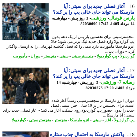
آغاز فصلی جدید برای سیتی؛ آیا
سکا می تواند جای خالی پپ را پر کند؟
س فوتبال
-
ورزشی
-
3 روز پیش - چهارشنبه
82030690
سترسیتی برای نخستین بار پس از یک دهه بدون
گواردیولا وارد فصل جدید لیگ برتر می شود؛ حالا
و مارسکا مأموریت دارد تیمی را که فصل گذشته قهرمانی را به آرسنال واگذار
 - دوران پپ ...
دیولا
-
پپ گواردیولا
-
منچسترسیتی
-
سیتی
-
منچستر
-
دوران
-
مأموریت
آغاز فصلی جدید برای سیتی؛ آیا
سکا می تواند جای خالی پپ را پر کند؟
نه 7
-
ورزشی
-
3 روز پیش - چهارشنبه 14
1، 17:20
82030575
ان انزو مارسکا در منچسترسیتی رسماً آغاز شده
است. برای نخستین بار در 10 سال اخیر، سیتی فصل
د را بدون حضور پپ گواردیولا روی نیمکت آغاز می کند؛ - آغاز فصلی جدید برای
؛ آیا مارسکا ...
گواردیولا
-
آغاز
-
سیتی
-
انزو مارسکا
-
منچستر
-
منچسترسیتی
-
گواردیولا
واکنش مارسکا به احتمال جذب ستاره