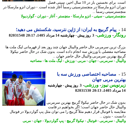
است. برای نخستین بار در 10 سال اخیر، سیتی فصل
ان انزو مارسکا در منچسترسیتی رسماً آغاز شده است. - دوران انزو مارسکا در
سترسیتی رسماً ...
سترسیتی
-
سیتی
-
انزو مارسکا
-
منچستر
-
آغاز
-
دوران
-
گواردیولا
پیام گربیچ به ایران: از ژاپن نترسید، شکستش می دهید؛
گار
-
ورزشی
-
3 روز پیش - چهارشنبه 14 مرداد 1405، 20:17
82031548
گ ترین سرمربی حال حاضر والیبال جهان چند روز بعد از قهرمانی لیگ ملت ها
حبه مفصلی با ورزش سه انجام داده است. بدون شک در حال حاضر نیکولا
یچ بهترین سرمربی والیبال حال حاضر جهان ...
بال
-
سرمربی
-
جهان
-
مربی
-
ورزش
-
لیگ ملت ها
-
مصاحبه
مصاحبه اختصاصی ورزش سه با
رین مربی جهان
نویس نیوز
-
ورزشی
-
3 روز پیش - چهارشنبه
82031530
ن شک در حال حاضر نیکولا گربیچ بهترین سرمربی
یبال حال حاضر جهان است؛ اگر بخواهیم در قامت
یسه با فوتبال قرار دهیم مثلاً گربیچ را می توان مثل پپ گواردیولا در فوتبال
ست. - بدون ...
بال
-
سرمربی
-
فوتبال
-
نیکولا گربیچ
-
پپ گواردیولا
-
جهان
-
مربی