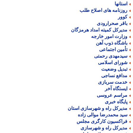
ستانها
وزنامه های اصلاح طلب
وور
اقر صحرارودی
دیرکل کمیته امداد هرمزگان
زارت امور خارجه
اشگاه ذوب آهن
أمین اجتماعی
یدمهدی رحمتی
ورای اسلامی
بدیل وضعیت
دافع نساجی
دمت سربازی
یستگاه آخر
راسم عروسی
ایگاه خبری
دیرکل راه و شهرسازی استان
ید محمدرضا موالی زاده
راکسیون کارگری مجلس
دیرکل راه و شهرسازی