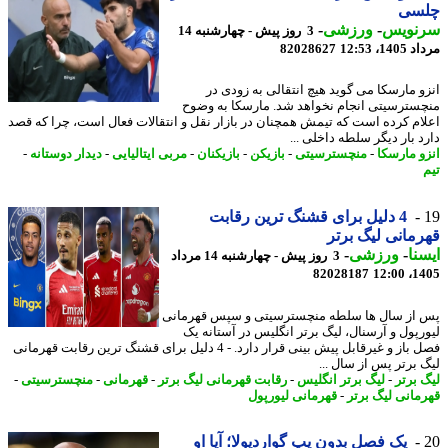
سی
نویس
-
ورزشی
-
3 روز پیش - چهارشنبه 14
1، 12:53
82028627
و مارسکا می گوید هیچ انتقالی به زودی در
سترسیتی انجام نخواهد شد. مارسکا به وضوح
ام کرده است که تیمش همچنان در بازار نقل و انتقالات فعال است، چرا که قصد
د بار دیگر سلطه داخلی ...
و مارسکا
-
منچسترسیتی
-
بازیکن
-
بازیکنان
-
مربی ایتالیایی
-
دیدار دوستانه
-
4 دلیل برای قشنگ ترین رقابت
مانی لیگ برتر
نا
-
ورزشی
-
3 روز پیش - چهارشنبه 14 مرداد
82028187
1405
از سال ها سلطه منچسترسیتی و سپس قهرمانی
رپول و آرسنال، لیگ برتر انگلیس در آستانه یک
فصل باز و غیرقابل پیش بینی قرار دارد. - 4 دلیل برای قشنگ ترین رقابت قهرمانی
 برتر پس از سال ...
 برتر
-
لیگ برتر انگلیس
-
رقابت قهرمانی لیگ برتر
-
قهرمانی
-
منچسترسیتی
-
مانی لیگ برتر
-
قهرمانی لیورپول
یک فصل بدون پپ گواردیولا؛ آیا او